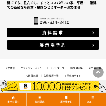
建てても、住んでも、ずっとコスパがいい家。平屋・二階建
ての新築なら熊本・福岡のセミオーダー注文住宅
資料請求
展示場予約
企業情報
プライバシーポリシー
サイトマップ
熊本 展示場
合志 展示場
八代 展示場
久留米 展示場
平屋専用サイト
Copyright c JUSTHOME
土地を探す
資料請求
展示場予約