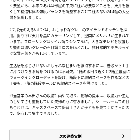
う要望から、本来であれば部屋の中央に柱が必要なところを、天井を低
くして構造躯体の強度バランスを調整することで柱のない24.4帖の大空
間を実現しました。
2面採光の明るいLDKは、おしゃれなグレーのアイランドキッチンを採
用。折り下げ天井を黒にカラーリングして、空間にメリハリが生まれて
います。フローリングはタイル調でシンプルに。大きなテレビを設置し
た壁面は濃いグレーの石目調クロスをほどこし、非日常的でホテルライ
クな雰囲気をかもし出しています。
生活感を感じさせないおしゃれな住まいを維持するには、普段から上手
に片づけできる癖をつけるのは不可欠。1階の水回り近くと2階主寝室に
ウォークインクローゼットを設け、階段下に収納スペースを作るなどの
工夫も。2階の階段ホールにも収納スペースを設けました。
担当営業の本田さんの収納計画や間取り、動線の提案は、収納力や生活
のしやすさも重視していた夫婦の心に響きました。ショールームでの打
ち合わせは、キッズスペースで保育士さんが子どもを見てくださったの
で、安心して集中できました。
次の建築実例