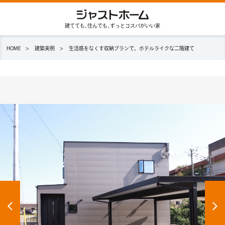
建てても､住んでも､ずっとコスパがいい家
HOME
建築実例
生活感をなくす収納プランで、ホテルライクな二階建て
展示場予約
資料請求
家の特長
新築プラン