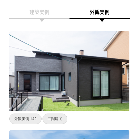
土地
建築実例
外観実例
建売
ラインナップ
建築実例
住宅展示場
企業情報
外観実例 142
二階建て
プライバシーポリシー