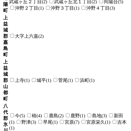
武蔵ヶ丘２丁目(2)
武蔵ヶ丘北１丁目(2)
向陽台(5)
陽
沖野２丁目(1)
沖野３丁目(1)
沖野４丁目(3)
町
上
益
城
郡
大字上六嘉(2)
嘉
島
町
上
益
城
郡
上寺(1)
城平(1)
菅尾(1)
浜町(1)
山
都
町
八
代
今(5)
栫(4)
鹿島(2)
鹿野(1)
島地(3)
新田
郡
(1)
野津(3)
早尾(1)
宮原(7)
宮原栄久(1)
吉本
氷
(1)
川