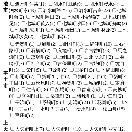
池
泗水町住吉(11)
泗水町田島(9)
泗水町豊水(4)
市
泗水町永(49)
泗水町福本(5)
泗水町吉富(23)
七城
町台(2)
七城町岡田(2)
七城町小野崎(7)
七城町亀
尾(2)
七城町菰入(2)
七城町砂田(6)
七城町蘇崎(3)
七城町流川(1)
七城町橋田(1)
七城町林原(2)
七
城町水次(2)
七城町山崎(2)
赤瀬町(1)
旭町(2)
網引町(1)
網津町(10)
石小
路町(1)
石橋町(2)
入地町(2)
岩古曽町(23)
馬之
瀬町(3)
恵塚町(2)
上網田町(3)
北段原町(2)
栗
崎町(3)
神合町(4)
古保里町(2)
古城町(6)
境目
町(3)
栄町(5)
笹原町(2)
三拾町(3)
下網田町(8)
宇
新開町(7)
新町１丁目(2)
新町３丁目(4)
新町４
土
丁目(1)
新松原町(7)
神馬町(3)
城塚町(2)
定府
市
町(2)
住吉町(18)
船場町(5)
善道寺町(1)
高柳町
(4)
立岡町(11)
築籠町(2)
椿原町(1)
戸口町(2)
長浜町(1)
野鶴町(5)
走潟町(21)
花園町(5)
本
町１丁目(1)
本町３丁目(3)
松原町(4)
松山町(18)
宮庄町(2)
上
天
大矢野町上(7)
大矢野町中(10)
大矢野町登立(12)