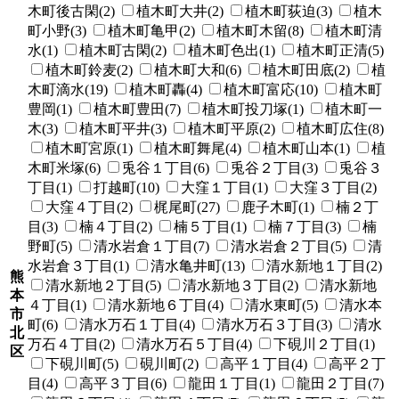
木町後古閑(2)
植木町大井(2)
植木町荻迫(3)
植木
町小野(3)
植木町亀甲(2)
植木町木留(8)
植木町清
水(1)
植木町古閑(2)
植木町色出(1)
植木町正清(5)
植木町鈴麦(2)
植木町大和(6)
植木町田底(2)
植
木町滴水(19)
植木町轟(4)
植木町富応(10)
植木町
豊岡(1)
植木町豊田(7)
植木町投刀塚(1)
植木町一
木(3)
植木町平井(3)
植木町平原(2)
植木町広住(8)
植木町宮原(1)
植木町舞尾(4)
植木町山本(1)
植
木町米塚(6)
兎谷１丁目(6)
兎谷２丁目(3)
兎谷３
丁目(1)
打越町(10)
大窪１丁目(1)
大窪３丁目(2)
大窪４丁目(2)
梶尾町(27)
鹿子木町(1)
楠２丁
目(3)
楠４丁目(2)
楠５丁目(1)
楠７丁目(3)
楠
野町(5)
清水岩倉１丁目(7)
清水岩倉２丁目(5)
清
水岩倉３丁目(1)
清水亀井町(13)
清水新地１丁目(2)
熊
清水新地２丁目(5)
清水新地３丁目(2)
清水新地
本
４丁目(1)
清水新地６丁目(4)
清水東町(5)
清水本
市
町(6)
清水万石１丁目(4)
清水万石３丁目(3)
清水
北
万石４丁目(2)
清水万石５丁目(4)
下硯川２丁目(1)
区
下硯川町(5)
硯川町(2)
高平１丁目(4)
高平２丁
目(4)
高平３丁目(6)
龍田１丁目(1)
龍田２丁目(7)