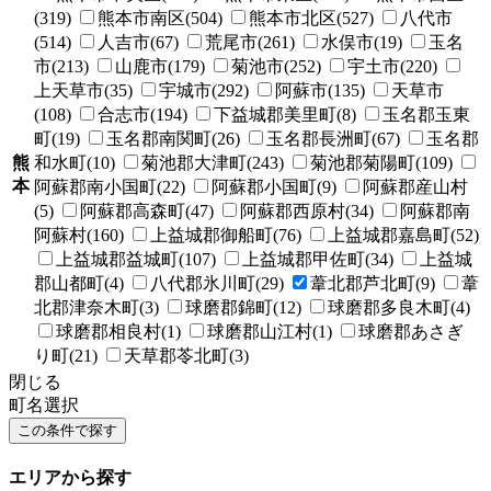
(319)
熊本市南区(504)
熊本市北区(527)
八代市
(514)
人吉市(67)
荒尾市(261)
水俣市(19)
玉名
市(213)
山鹿市(179)
菊池市(252)
宇土市(220)
上天草市(35)
宇城市(292)
阿蘇市(135)
天草市
(108)
合志市(194)
下益城郡美里町(8)
玉名郡玉東
町(19)
玉名郡南関町(26)
玉名郡長洲町(67)
玉名郡
熊
和水町(10)
菊池郡大津町(243)
菊池郡菊陽町(109)
本
阿蘇郡南小国町(22)
阿蘇郡小国町(9)
阿蘇郡産山村
(5)
阿蘇郡高森町(47)
阿蘇郡西原村(34)
阿蘇郡南
阿蘇村(160)
上益城郡御船町(76)
上益城郡嘉島町(52)
上益城郡益城町(107)
上益城郡甲佐町(34)
上益城
郡山都町(4)
八代郡氷川町(29)
葦北郡芦北町(9)
葦
北郡津奈木町(3)
球磨郡錦町(12)
球磨郡多良木町(4)
球磨郡相良村(1)
球磨郡山江村(1)
球磨郡あさぎ
り町(21)
天草郡苓北町(3)
閉じる
町名選択
エリアから探す