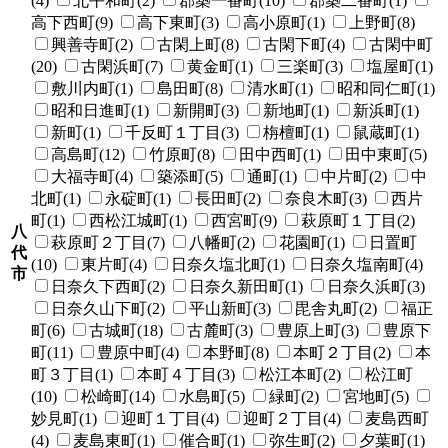
(4)
北平和町(2)
郡築一番町(10)
郡築二番町(1)
高下西町(9)
高下東町(3)
高小原町(1)
上野町(8)
興善寺町(2)
古閑上町(8)
古閑下町(4)
古閑中町
(20)
古閑浜町(7)
黄金町(1)
三楽町(3)
塩屋町(1)
敷川内町(1)
島田町(8)
清水町(1)
昭和同仁町(1)
昭和日進町(1)
新開町(3)
新地町(1)
新浜町(1)
新町(1)
千反町１丁目(3)
栴檀町(1)
鼠蔵町(1)
高島町(12)
竹原町(8)
田中西町(1)
田中東町(5)
大福寺町(4)
築添町(5)
通町(1)
中片町(2)
中
北町(1)
永碇町(1)
長田町(2)
奈良木町(3)
西片
町(1)
西松江城町(1)
西宮町(9)
萩原町１丁目(2)
八
萩原町２丁目(7)
八幡町(2)
花園町(1)
日置町
代
(10)
東片町(4)
日奈久塩北町(1)
日奈久塩南町(4)
市
日奈久下西町(2)
日奈久新田町(1)
日奈久浜町(3)
日奈久山下町(2)
平山新町(3)
毘舎丸町(2)
福正
町(6)
古城町(18)
古麓町(3)
豊原上町(3)
豊原下
町(11)
豊原中町(4)
本野町(8)
本町２丁目(2)
本
町３丁目(1)
本町４丁目(3)
松江本町(2)
松江町
(10)
松崎町(14)
水島町(5)
緑町(2)
宮地町(5)
妙見町(1)
迎町１丁目(4)
迎町２丁目(4)
麦島西町
(4)
麦島東町(1)
催合町(1)
弥生町(2)
夕葉町(1)