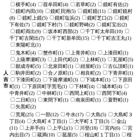
横手町(4)
葭牟田町(4)
若草町(2)
鏡町有佐(2)
鏡町内田(10)
鏡町貝洲(5)
鏡町鏡(11)
鏡町鏡村
(8)
鏡町上鏡(5)
鏡町塩浜(2)
鏡町芝口(2)
鏡町
下有佐(7)
鏡町下村(7)
鏡町野崎(2)
鏡町宝出(2)
鏡町両出(9)
坂本町西部(2)
千丁町太牟田(10)
千丁町古閑出(7)
千丁町新牟田(15)
千丁町吉王丸(1)
東陽町北(1)
鬼木町(4)
蟹作町(1)
上青井町(1)
上漆田町(1)
上薩摩瀬町(3)
上田代町(2)
上林町(1)
瓦屋町(5)
願成寺町(5)
北泉田町(1)
紺屋町(1)
古仏頂町(1)
人
駒井田町(2)
合ノ原町(1)
相良町(2)
下青井町(1)
吉
下漆田町(2)
下薩摩瀬町(3)
下城本町(1)
下原田
市
町(1)
下原田町字荒毛(1)
下林町(4)
城本町(4)
中青井町(2)
中林町(1)
西間上町(1)
西間下町(4)
二日町(1)
東間下町(1)
南泉田町(1)
蓑野町(1)
矢黒町(2)
荒尾(25)
一部(12)
牛水(17)
大島(5)
大島町３
丁目(4)
大島町４丁目(1)
大平町１丁目(3)
金山
(11)
上井手(6)
上平山(1)
川登(18)
宮内(6)
宮
内出目(7)
蔵満(10)
菰屋(5)
桜山町１丁目(1)
桜