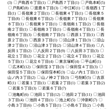
(3)
戸島西６丁目(1)
戸島西７丁目(1)
戸島本町(5)
戸島町(8)
渡鹿８丁目(3)
中江町(1)
長嶺西１丁
目(1)
長嶺東２丁目(1)
長嶺東４丁目(1)
長嶺東５
丁目(8)
長嶺東６丁目(2)
長嶺東７丁目(1)
長嶺東
８丁目(1)
長嶺東９丁目(1)
長嶺南１丁目(2)
長嶺
南２丁目(1)
長嶺南３丁目(1)
長嶺南４丁目(1)
長
嶺南６丁目(3)
長嶺南７丁目(5)
西原１丁目(1)
西
原２丁目(3)
西原３丁目(1)
沼山津１丁目(3)
沼山
津２丁目(1)
沼山津３丁目(2)
沼山津４丁目(4)
八
反田１丁目(2)
八反田２丁目(9)
八反田３丁目(3)
花立１丁目(2)
花立２丁目(2)
花立４丁目(1)
花立
５丁目(1)
花立６丁目(4)
東京塚町(4)
平山町(1)
広木町(12)
保田窪３丁目(3)
保田窪４丁目(3)
保田窪５丁目(3)
保田窪本町(3)
山ノ内１丁目(1)
山ノ内３丁目(2)
山ノ神２丁目(3)
弓削町(5)
吉原
町(1)
若葉１丁目(1)
若葉２丁目(1)
若葉３丁目(2)
若葉５丁目(3)
若葉６丁目(7)
池亀町(6)
池田１丁目(12)
池田２丁目(11)
池田
３丁目(4)
池田４丁目(1)
池上町(5)
沖新町(7)
小島３丁目(6)
小島５丁目(1)
小島６丁目(2)
小島