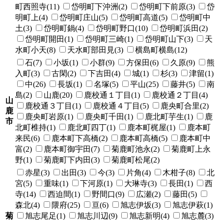
町西照寺(11)
岱明町下沖洲(2)
岱明町下前原(3)
岱
明町上(4)
岱明町庄山(5)
岱明町高道(5)
岱明町中
土(3)
岱明町鍋(4)
岱明町野口(10)
岱明町浜田(2)
岱明町開田(1)
岱明町三崎(1)
岱明町山下(3)
天
水町小天(8)
天水町部田見(3)
横島町横島(12)
石(7)
小坂(1)
小群(9)
方保田(6)
久原(9)
熊
入町(3)
古閑(2)
下吉田(4)
城(1)
杉(3)
津留(1)
中(26)
長坂(1)
名塚(5)
平山(25)
藤井(5)
南
島(2)
山鹿(20)
鹿校通１丁目(1)
鹿校通２丁目(4)
山
鹿校通３丁目(1)
鹿校通４丁目(5)
鹿央町合里(2)
鹿
鹿央町岩原(1)
鹿央町千田(1)
鹿北町芋生(1)
鹿
市
北町椎持(1)
鹿北町四丁(1)
鹿本町梶屋(1)
鹿本町
来民(6)
鹿本町下高橋(2)
鹿本町高橋(5)
鹿本町中
富(2)
鹿本町御宇田(7)
菊鹿町池永(2)
菊鹿町上永
野(1)
菊鹿町下内田(3)
菊鹿町松尾(2)
赤星(3)
出田(3)
今(3)
片角(4)
木柑子(8)
北
宮(5)
重味(1)
下河原(1)
大琳寺(3)
長田(1)
西
寺(14)
西迫間(1)
野間口(9)
広瀬(2)
藤田(5)
森北(4)
隈府(25)
亘(6)
旭志伊坂(3)
旭志伊萩(1)
菊
旭志尾足(1)
旭志川辺(9)
旭志新明(4)
旭志麓(3)