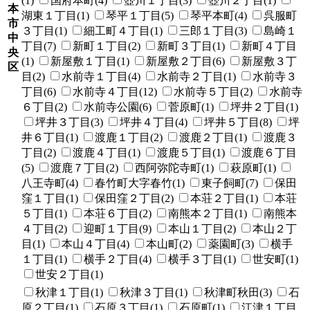
(1)
国府本町(4)
壺川１丁目(3)
壺川２丁目(1)
本
湖東１丁目(1)
琴平１丁目(5)
琴平本町(4)
呉服町
市
３丁目(1)
細工町４丁目(1)
三郎１丁目(3)
島崎１
中
丁目(7)
新町１丁目(2)
新町３丁目(1)
新町４丁目
央
(1)
新屋敷１丁目(1)
新屋敷２丁目(6)
新屋敷３丁
区
目(2)
水前寺１丁目(4)
水前寺２丁目(1)
水前寺３
丁目(6)
水前寺４丁目(12)
水前寺５丁目(2)
水前寺
６丁目(2)
水前寺公園(6)
菅原町(1)
坪井２丁目(1)
坪井３丁目(3)
坪井４丁目(4)
坪井５丁目(8)
坪
井６丁目(1)
渡鹿１丁目(2)
渡鹿２丁目(1)
渡鹿３
丁目(2)
渡鹿４丁目(1)
渡鹿５丁目(1)
渡鹿６丁目
(5)
渡鹿７丁目(2)
西阿弥陀寺町(1)
萩原町(1)
八王寺町(4)
春竹町大字春竹(1)
東子飼町(7)
保田
窪１丁目(1)
保田窪２丁目(2)
本荘２丁目(1)
本荘
５丁目(1)
本荘６丁目(2)
南熊本２丁目(1)
南熊本
４丁目(2)
迎町１丁目(9)
本山１丁目(2)
本山２丁
目(1)
本山４丁目(4)
本山町(2)
薬園町(3)
横手
１丁目(1)
横手２丁目(4)
横手３丁目(1)
世安町(1)
世安２丁目(1)
秋津１丁目(1)
秋津３丁目(1)
秋津町秋田(3)
石
原２丁目(1)
石原３丁目(1)
石原町(1)
江津１丁目