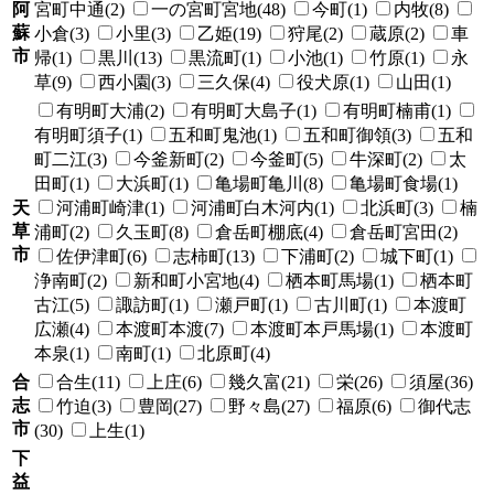
阿
宮町中通(2)
一の宮町宮地(48)
今町(1)
内牧(8)
蘇
小倉(3)
小里(3)
乙姫(19)
狩尾(2)
蔵原(2)
車
市
帰(1)
黒川(13)
黒流町(1)
小池(1)
竹原(1)
永
草(9)
西小園(3)
三久保(4)
役犬原(1)
山田(1)
有明町大浦(2)
有明町大島子(1)
有明町楠甫(1)
有明町須子(1)
五和町鬼池(1)
五和町御領(3)
五和
町二江(3)
今釜新町(2)
今釜町(5)
牛深町(2)
太
田町(1)
大浜町(1)
亀場町亀川(8)
亀場町食場(1)
天
河浦町崎津(1)
河浦町白木河内(1)
北浜町(3)
楠
草
浦町(2)
久玉町(8)
倉岳町棚底(4)
倉岳町宮田(2)
市
佐伊津町(6)
志柿町(13)
下浦町(2)
城下町(1)
浄南町(2)
新和町小宮地(4)
栖本町馬場(1)
栖本町
古江(5)
諏訪町(1)
瀬戸町(1)
古川町(1)
本渡町
広瀬(4)
本渡町本渡(7)
本渡町本戸馬場(1)
本渡町
本泉(1)
南町(1)
北原町(4)
合
合生(11)
上庄(6)
幾久富(21)
栄(26)
須屋(36)
志
竹迫(3)
豊岡(27)
野々島(27)
福原(6)
御代志
市
(30)
上生(1)
下
益