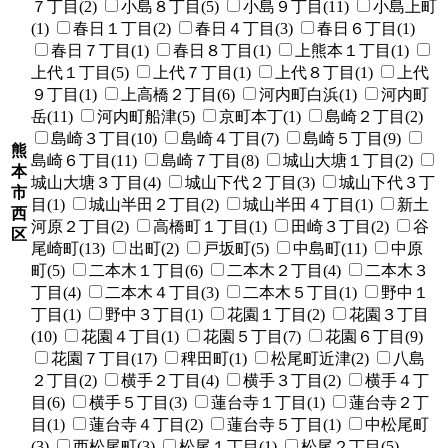
７丁目(2)
小島８丁目(5)
小島９丁目(11)
小島上町
(1)
春日１丁目(2)
春日４丁目(3)
春日６丁目(1)
春日７丁目(1)
春日８丁目(1)
上熊本１丁目(1)
上代１丁目(5)
上代７丁目(1)
上代８丁目(1)
上代
９丁目(1)
上高橋２丁目(6)
河内町白浜(1)
河内町
岳(11)
河内町船津(5)
京町本丁(1)
島崎２丁目(2)
島崎３丁目(10)
島崎４丁目(7)
島崎５丁目(9)
熊
島崎６丁目(11)
島崎７丁目(8)
城山大塘１丁目(2)
本
城山大塘３丁目(4)
城山下代２丁目(3)
城山下代３丁
市
目(1)
城山半田２丁目(2)
城山半田４丁目(1)
新土
西
河原２丁目(2)
高橋町１丁目(1)
田崎３丁目(2)
谷
区
尾崎町(13)
出町(2)
戸坂町(5)
中島町(11)
中原
町(5)
二本木１丁目(6)
二本木２丁目(4)
二本木３
丁目(4)
二本木４丁目(3)
二本木５丁目(1)
野中１
丁目(1)
野中３丁目(1)
花園１丁目(2)
花園３丁目
(10)
花園４丁目(1)
花園５丁目(7)
花園６丁目(9)
花園７丁目(17)
稗田町(1)
松尾町近津(2)
八島
２丁目(2)
横手２丁目(4)
横手３丁目(2)
横手４丁
目(6)
横手５丁目(3)
蓮台寺１丁目(1)
蓮台寺２丁
目(1)
蓮台寺４丁目(2)
蓮台寺５丁目(1)
中松尾町
(3)
西松尾町(3)
松尾１丁目(1)
松尾２丁目(5)