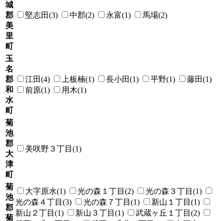
城
郡
堅志田(3)
中郡(2)
永富(1)
馬場(2)
美
里
町
玉
名
郡
江田(4)
上板楠(1)
長小田(1)
平野(1)
藤田(1)
和
前原(1)
用木(1)
水
町
菊
池
郡
美咲野３丁目(1)
大
津
町
菊
大字原水(1)
光の森１丁目(2)
光の森３丁目(1)
池
光の森４丁目(3)
光の森７丁目(1)
新山１丁目(1)
郡
新山２丁目(1)
新山３丁目(1)
武蔵ヶ丘１丁目(2)
菊