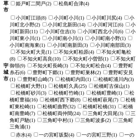
草
姫戸町二間戸(2)
松島町合津(4)
市
小川町江頭(8)
小川町小川(1)
小川町川尻(4)
小
川町北小野(2)
小川町北新田(14)
小川町河江(6)
小
川町新田(11)
小川町住吉(3)
小川町西北小川(6)
小
川町東小川(1)
小川町南小川(1)
小川町南小野(1)
小川町南海東(1)
小川町南新田(3)
小川町南部田(3)
不知火町大見(1)
不知火町柏原(4)
不知火町亀松
(8)
不知火町高良(10)
不知火町小曽部(1)
不知火町
宇
御領(9)
不知火町長崎(3)
不知火町松合(4)
豊野町
城
糸石(6)
豊野町下郷(1)
豊野町巣林(2)
豊野町安見
市
(1)
豊野町山崎(7)
松橋町内田(1)
松橋町浦川内(3)
松橋町大野(1)
松橋町久具(25)
松橋町古保山(1)
松橋町砂川(3)
松橋町竹崎(1)
松橋町豊崎(1)
松
橋町豊福(16)
松橋町西下郷(8)
松橋町萩尾(7)
松橋
町東松崎(1)
松橋町曲野(32)
松橋町松橋(31)
松橋
町南豊崎(7)
松橋町両仲間(24)
三角町大田尾(3)
三
角町戸馳(1)
三角町中村(1)
三角町波多(2)
三角町
三角浦(1)
赤水(4)
一の宮町坂梨(4)
一の宮町三野(1)
一の