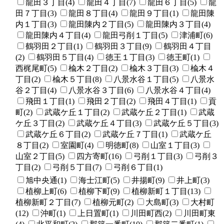
龍田３丁目(4)
龍田４丁目(7)
龍田６丁目(5)
龍
田７丁目(3)
龍田８丁目(4)
龍田９丁目(1)
龍田陳
内１丁目(3)
龍田陳内２丁目(5)
龍田陳内３丁目(4)
龍田陳内４丁目(4)
龍田弓削１丁目(5)
津浦町(6)
鶴羽田２丁目(1)
鶴羽田３丁目(9)
鶴羽田４丁目
(2)
鶴羽田５丁目(4)
徳王１丁目(3)
徳王町(1)
西梶尾町(5)
楡木２丁目(2)
楡木３丁目(3)
楡木４
丁目(2)
楡木５丁目(8)
八景水谷１丁目(5)
八景水
谷２丁目(4)
八景水谷３丁目(6)
八景水谷４丁目(4)
飛田１丁目(1)
飛田２丁目(2)
飛田４丁目(1)
貢
町(2)
武蔵ケ丘１丁目(2)
武蔵ケ丘２丁目(1)
武蔵
ケ丘３丁目(2)
武蔵ケ丘４丁目(3)
武蔵ケ丘５丁目(3)
武蔵ケ丘６丁目(2)
武蔵ケ丘７丁目(1)
武蔵ケ丘
８丁目(2)
室園町(4)
明徳町(8)
山室１丁目(3)
山室２丁目(5)
四方寄町(16)
弓削１丁目(3)
弓削３
丁目(2)
弓削５丁目(7)
弓削６丁目(1)
旭中央通(1)
海士江町(5)
井揚町(9)
井上町(3)
植柳上町(6)
植柳下町(9)
植柳新町１丁目(13)
植柳新町２丁目(7)
植柳元町(2)
大島町(3)
大村町
(12)
沖町(1)
上日置町(1)
川田町西(2)
川田町東