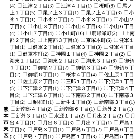
(4)
江津２丁目(3)
江津４丁目(1)
榎町(8)
尾ノ
上１丁目(5)
尾ノ上３丁目(1)
尾ノ上４丁目(3)
小
峯１丁目(1)
小峯２丁目(2)
小峯３丁目(1)
小山２
丁目(6)
小山３丁目(1)
小山４丁目(3)
小山６丁目
(4)
小山７丁目(4)
小山町(16)
鹿帰瀬町(2)
上南
部２丁目(2)
上南部３丁目(3)
京塚本町(6)
健軍１
丁目(1)
健軍２丁目(1)
健軍３丁目(3)
健軍４丁目
(1)
健軍本町(2)
神園１丁目(4)
神園２丁目(2)
湖東１丁目(2)
湖東２丁目(3)
湖東３丁目(6)
御領
１丁目(1)
御領２丁目(2)
御領３丁目(4)
御領５丁
目(2)
御領６丁目(1)
桜木４丁目(4)
佐土原１丁目
(1)
佐土原２丁目(2)
三郎１丁目(2)
下江津１丁目
(5)
下江津２丁目(1)
下江津３丁目(1)
下江津４丁
目(2)
下江津６丁目(1)
下南部２丁目(3)
下南部３
丁目(2)
昭和町(1)
新生１丁目(8)
新南部３丁目(1)
新南部４丁目(2)
新南部６丁目(1)
新外２丁目(1)
熊
本
新外３丁目(1)
水源１丁目(2)
月出２丁目(2)
月
市
出４丁目(1)
月出６丁目(3)
月出７丁目(1)
戸島１
東
丁目(6)
戸島３丁目(1)
戸島５丁目(2)
戸島６丁目
区
(5)
戸島７丁目(1)
戸島西１丁目(3)
戸島西５丁目