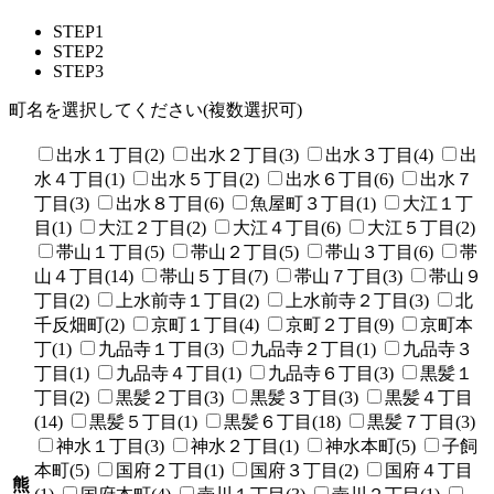
STEP1
STEP2
STEP3
町名を選択してください(複数選択可)
出水１丁目(2)
出水２丁目(3)
出水３丁目(4)
出
水４丁目(1)
出水５丁目(2)
出水６丁目(6)
出水７
丁目(3)
出水８丁目(6)
魚屋町３丁目(1)
大江１丁
目(1)
大江２丁目(2)
大江４丁目(6)
大江５丁目(2)
帯山１丁目(5)
帯山２丁目(5)
帯山３丁目(6)
帯
山４丁目(14)
帯山５丁目(7)
帯山７丁目(3)
帯山９
丁目(2)
上水前寺１丁目(2)
上水前寺２丁目(3)
北
千反畑町(2)
京町１丁目(4)
京町２丁目(9)
京町本
丁(1)
九品寺１丁目(3)
九品寺２丁目(1)
九品寺３
丁目(1)
九品寺４丁目(1)
九品寺６丁目(3)
黒髪１
丁目(2)
黒髪２丁目(3)
黒髪３丁目(3)
黒髪４丁目
(14)
黒髪５丁目(1)
黒髪６丁目(18)
黒髪７丁目(3)
神水１丁目(3)
神水２丁目(1)
神水本町(5)
子飼
本町(5)
国府２丁目(1)
国府３丁目(2)
国府４丁目
熊