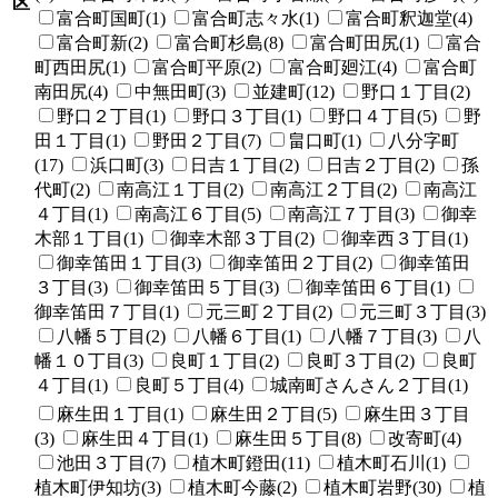
区
富合町国町(1)
富合町志々水(1)
富合町釈迦堂(4)
富合町新(2)
富合町杉島(8)
富合町田尻(1)
富合
町西田尻(1)
富合町平原(2)
富合町廻江(4)
富合町
南田尻(4)
中無田町(3)
並建町(12)
野口１丁目(2)
野口２丁目(1)
野口３丁目(1)
野口４丁目(5)
野
田１丁目(1)
野田２丁目(7)
畠口町(1)
八分字町
(17)
浜口町(3)
日吉１丁目(2)
日吉２丁目(2)
孫
代町(2)
南高江１丁目(2)
南高江２丁目(2)
南高江
４丁目(1)
南高江６丁目(5)
南高江７丁目(3)
御幸
木部１丁目(1)
御幸木部３丁目(2)
御幸西３丁目(1)
御幸笛田１丁目(3)
御幸笛田２丁目(2)
御幸笛田
３丁目(3)
御幸笛田５丁目(3)
御幸笛田６丁目(1)
御幸笛田７丁目(1)
元三町２丁目(2)
元三町３丁目(3)
八幡５丁目(2)
八幡６丁目(1)
八幡７丁目(3)
八
幡１０丁目(3)
良町１丁目(2)
良町３丁目(2)
良町
４丁目(1)
良町５丁目(4)
城南町さんさん２丁目(1)
麻生田１丁目(1)
麻生田２丁目(5)
麻生田３丁目
(3)
麻生田４丁目(1)
麻生田５丁目(8)
改寄町(4)
池田３丁目(7)
植木町鐙田(11)
植木町石川(1)
植木町伊知坊(3)
植木町今藤(2)
植木町岩野(30)
植