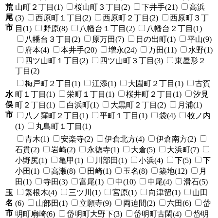
荒
山町２丁目(1)
桜山町３丁目(2)
下井手(21)
高浜
尾
(3)
西原町１丁目(2)
西原町２丁目(2)
西原町３丁
市
目(1)
野原(8)
八幡台１丁目(2)
八幡台２丁目(1)
八幡台３丁目(2)
原万田(7)
日の出町(1)
平山(9)
府本(4)
本井手(20)
増永(24)
万田(11)
水野(1)
四ツ山町１丁目(2)
四ツ山町３丁目(3)
東屋形２
丁目(2)
梅戸町２丁目(1)
江添(1)
大園町２丁目(1)
古賀
水
町１丁目(1)
栄町１丁目(1)
桜井町２丁目(1)
汐見
俣
町２丁目(1)
白浜町(1)
大黒町２丁目(2)
月浦(1)
市
八ノ窪町２丁目(1)
平町１丁目(1)
袋(4)
牧ノ内
(1)
丸島町１丁目(1)
青木(1)
安楽寺(2)
伊倉北方(4)
伊倉南方(2)
石貫(2)
岩崎(2)
永徳寺(1)
大倉(5)
大浜町(7)
小野尻(1)
亀甲(1)
川部田(1)
小浜(4)
下(5)
下
小田(1)
高瀬(8)
田崎(1)
玉名(8)
築地(12)
月
田(1)
寺田(3)
富尾(1)
中(10)
中尾(4)
滑石(5)
玉
繁根木(4)
三ツ川(1)
宮原(1)
向津留(1)
山田
名
(6)
山部田(1)
立願寺(9)
両迫間(2)
六田(6)
岱
市
明町扇崎(6)
岱明町大野下(3)
岱明町古閑(4)
岱明