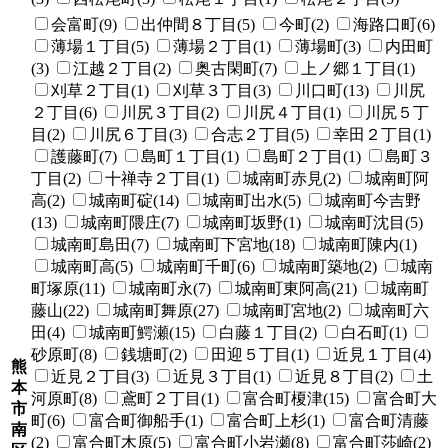
会富町(9)
出仲間８丁目(5)
今町(2)
海路口町(6)
薄場１丁目(5)
薄場２丁目(1)
薄場町(3)
内田町
(3)
江越２丁目(2)
奥古閑町(7)
上ノ郷１丁目(1)
刈草２丁目(1)
刈草３丁目(3)
川口町(13)
川尻
２丁目(6)
川尻３丁目(2)
川尻４丁目(1)
川尻５丁
目(2)
川尻６丁目(3)
合志２丁目(5)
幸田２丁目(1)
護藤町(7)
島町１丁目(1)
島町２丁目(1)
島町３
丁目(2)
十禅寺２丁目(1)
城南町赤見(2)
城南町阿
高(2)
城南町碇(14)
城南町出水(5)
城南町今吉野
(13)
城南町隈庄(7)
城南町坂野(1)
城南町沈目(5)
城南町島田(7)
城南町下宮地(18)
城南町陳内(1)
城南町高(5)
城南町千町(6)
城南町築地(2)
城南
町塚原(11)
城南町永(7)
城南町東阿高(21)
城南町
藤山(22)
城南町舞原(27)
城南町宮地(2)
城南町六
田(4)
城南町鰐瀬(15)
白藤１丁目(2)
白石町(1)
砂原町(8)
銭塘町(2)
田迎５丁目(1)
近見１丁目(4)
熊
近見２丁目(3)
近見３丁目(1)
近見８丁目(2)
土
本
河原町(8)
鳶町２丁目(1)
富合町榎津(15)
富合町大
市
町(6)
富合町御船手(1)
富合町上杉(1)
富合町清藤
南
(2)
富合町木原(5)
富合町小岩瀬(8)
富合町莎崎(2)