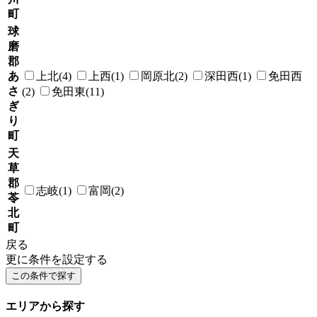
町
球
磨
郡
あ
上北(4)
上西(1)
岡原北(2)
深田西(1)
免田西
さ
(2)
免田東(11)
ぎ
り
町
天
草
郡
志岐(1)
富岡(2)
苓
北
町
戻る
更に条件を設定する
エリアから探す