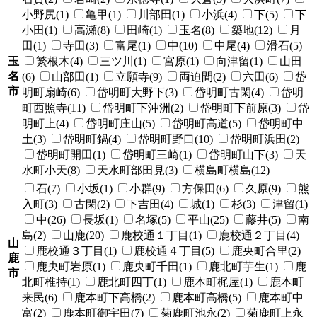
小野尻(1)
亀甲(1)
川部田(1)
小浜(4)
下(5)
下
小田(1)
高瀬(8)
田崎(1)
玉名(8)
築地(12)
月
田(1)
寺田(3)
富尾(1)
中(10)
中尾(4)
滑石(5)
玉
繁根木(4)
三ツ川(1)
宮原(1)
向津留(1)
山田
名
(6)
山部田(1)
立願寺(9)
両迫間(2)
六田(6)
岱
市
明町扇崎(6)
岱明町大野下(3)
岱明町古閑(4)
岱明
町西照寺(11)
岱明町下沖洲(2)
岱明町下前原(3)
岱
明町上(4)
岱明町庄山(5)
岱明町高道(5)
岱明町中
土(3)
岱明町鍋(4)
岱明町野口(10)
岱明町浜田(2)
岱明町開田(1)
岱明町三崎(1)
岱明町山下(3)
天
水町小天(8)
天水町部田見(3)
横島町横島(12)
石(7)
小坂(1)
小群(9)
方保田(6)
久原(9)
熊
入町(3)
古閑(2)
下吉田(4)
城(1)
杉(3)
津留(1)
中(26)
長坂(1)
名塚(5)
平山(25)
藤井(5)
南
島(2)
山鹿(20)
鹿校通１丁目(1)
鹿校通２丁目(4)
山
鹿校通３丁目(1)
鹿校通４丁目(5)
鹿央町合里(2)
鹿
鹿央町岩原(1)
鹿央町千田(1)
鹿北町芋生(1)
鹿
市
北町椎持(1)
鹿北町四丁(1)
鹿本町梶屋(1)
鹿本町
来民(6)
鹿本町下高橋(2)
鹿本町高橋(5)
鹿本町中
富(2)
鹿本町御宇田(7)
菊鹿町池永(2)
菊鹿町上永