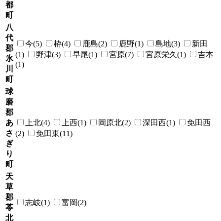
都
町
八
代
今(5)
栫(4)
鹿島(2)
鹿野(1)
島地(3)
新田
郡
(1)
野津(3)
早尾(1)
宮原(7)
宮原栄久(1)
吉本
氷
(1)
川
町
球
磨
郡
あ
上北(4)
上西(1)
岡原北(2)
深田西(1)
免田西
さ
(2)
免田東(11)
ぎ
り
町
天
草
郡
志岐(1)
富岡(2)
苓
北