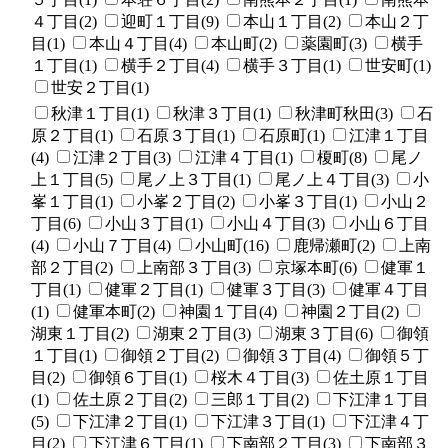
４丁目(2)
迎町１丁目(9)
本山１丁目(2)
本山２丁
目(1)
本山４丁目(4)
本山町(2)
薬園町(3)
横手
１丁目(1)
横手２丁目(4)
横手３丁目(1)
世安町(1)
世安２丁目(1)
秋津１丁目(1)
秋津３丁目(1)
秋津町秋田(3)
石
原２丁目(1)
石原３丁目(1)
石原町(1)
江津１丁目
(4)
江津２丁目(3)
江津４丁目(1)
榎町(8)
尾ノ
上１丁目(5)
尾ノ上３丁目(1)
尾ノ上４丁目(3)
小
峯１丁目(1)
小峯２丁目(2)
小峯３丁目(1)
小山２
丁目(6)
小山３丁目(1)
小山４丁目(3)
小山６丁目
(4)
小山７丁目(4)
小山町(16)
鹿帰瀬町(2)
上南
部２丁目(2)
上南部３丁目(3)
京塚本町(6)
健軍１
丁目(1)
健軍２丁目(1)
健軍３丁目(3)
健軍４丁目
(1)
健軍本町(2)
神園１丁目(4)
神園２丁目(2)
湖東１丁目(2)
湖東２丁目(3)
湖東３丁目(6)
御領
１丁目(1)
御領２丁目(2)
御領３丁目(4)
御領５丁
目(2)
御領６丁目(1)
桜木４丁目(3)
佐土原１丁目
(1)
佐土原２丁目(2)
三郎１丁目(2)
下江津１丁目
(5)
下江津２丁目(1)
下江津３丁目(1)
下江津４丁
目(2)
下江津６丁目(1)
下南部２丁目(3)
下南部３