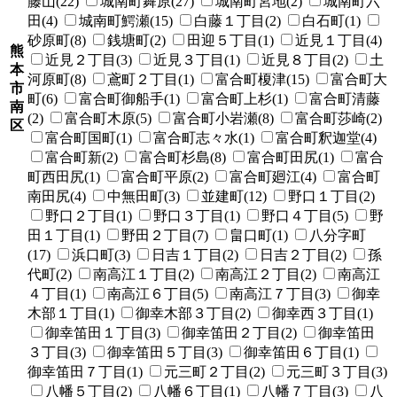
藤山(22)
城南町舞原(27)
城南町宮地(2)
城南町六
田(4)
城南町鰐瀬(15)
白藤１丁目(2)
白石町(1)
砂原町(8)
銭塘町(2)
田迎５丁目(1)
近見１丁目(4)
熊
近見２丁目(3)
近見３丁目(1)
近見８丁目(2)
土
本
河原町(8)
鳶町２丁目(1)
富合町榎津(15)
富合町大
市
町(6)
富合町御船手(1)
富合町上杉(1)
富合町清藤
南
(2)
富合町木原(5)
富合町小岩瀬(8)
富合町莎崎(2)
区
富合町国町(1)
富合町志々水(1)
富合町釈迦堂(4)
富合町新(2)
富合町杉島(8)
富合町田尻(1)
富合
町西田尻(1)
富合町平原(2)
富合町廻江(4)
富合町
南田尻(4)
中無田町(3)
並建町(12)
野口１丁目(2)
野口２丁目(1)
野口３丁目(1)
野口４丁目(5)
野
田１丁目(1)
野田２丁目(7)
畠口町(1)
八分字町
(17)
浜口町(3)
日吉１丁目(2)
日吉２丁目(2)
孫
代町(2)
南高江１丁目(2)
南高江２丁目(2)
南高江
４丁目(1)
南高江６丁目(5)
南高江７丁目(3)
御幸
木部１丁目(1)
御幸木部３丁目(2)
御幸西３丁目(1)
御幸笛田１丁目(3)
御幸笛田２丁目(2)
御幸笛田
３丁目(3)
御幸笛田５丁目(3)
御幸笛田６丁目(1)
御幸笛田７丁目(1)
元三町２丁目(2)
元三町３丁目(3)
八幡５丁目(2)
八幡６丁目(1)
八幡７丁目(3)
八