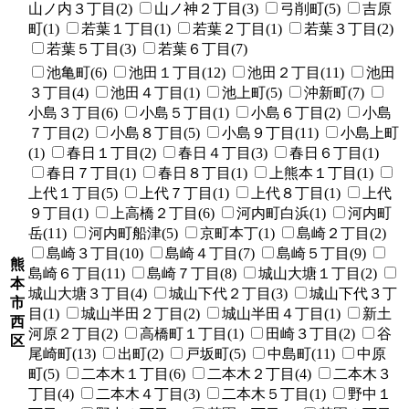
山ノ内３丁目(2)
山ノ神２丁目(3)
弓削町(5)
吉原
町(1)
若葉１丁目(1)
若葉２丁目(1)
若葉３丁目(2)
若葉５丁目(3)
若葉６丁目(7)
池亀町(6)
池田１丁目(12)
池田２丁目(11)
池田
３丁目(4)
池田４丁目(1)
池上町(5)
沖新町(7)
小島３丁目(6)
小島５丁目(1)
小島６丁目(2)
小島
７丁目(2)
小島８丁目(5)
小島９丁目(11)
小島上町
(1)
春日１丁目(2)
春日４丁目(3)
春日６丁目(1)
春日７丁目(1)
春日８丁目(1)
上熊本１丁目(1)
上代１丁目(5)
上代７丁目(1)
上代８丁目(1)
上代
９丁目(1)
上高橋２丁目(6)
河内町白浜(1)
河内町
岳(11)
河内町船津(5)
京町本丁(1)
島崎２丁目(2)
島崎３丁目(10)
島崎４丁目(7)
島崎５丁目(9)
熊
島崎６丁目(11)
島崎７丁目(8)
城山大塘１丁目(2)
本
城山大塘３丁目(4)
城山下代２丁目(3)
城山下代３丁
市
目(1)
城山半田２丁目(2)
城山半田４丁目(1)
新土
西
河原２丁目(2)
高橋町１丁目(1)
田崎３丁目(2)
谷
区
尾崎町(13)
出町(2)
戸坂町(5)
中島町(11)
中原
町(5)
二本木１丁目(6)
二本木２丁目(4)
二本木３
丁目(4)
二本木４丁目(3)
二本木５丁目(1)
野中１