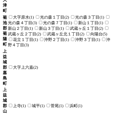
津
町
大字原水(1)
光の森１丁目(2)
光の森３丁目(1)
菊
池
光の森４丁目(3)
光の森７丁目(1)
新山１丁目(1)
郡
新山２丁目(1)
新山３丁目(1)
武蔵ヶ丘１丁目(2)
菊
武蔵ヶ丘２丁目(2)
武蔵ヶ丘北１丁目(2)
向陽台(5)
陽
花立１丁目(1)
沖野２丁目(1)
沖野３丁目(1)
沖
町
野４丁目(3)
上
益
城
郡
大字上六嘉(2)
嘉
島
町
上
益
城
郡
上寺(1)
城平(1)
菅尾(1)
浜町(1)
山