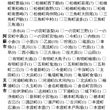
橋町豊福(16)
松橋町西下郷(8)
松橋町萩尾(7)
松橋
町東松崎(1)
松橋町曲野(32)
松橋町松橋(31)
松橋
町南豊崎(7)
松橋町両仲間(24)
三角町大田尾(3)
三
角町戸馳(1)
三角町中村(1)
三角町波多(2)
三角町
三角浦(1)
赤水(4)
一の宮町坂梨(4)
一の宮町三野(1)
一の
阿
宮町中通(2)
一の宮町宮地(48)
今町(1)
内牧(8)
蘇
小倉(3)
小里(3)
乙姫(19)
狩尾(2)
蔵原(2)
車
市
帰(1)
黒川(13)
黒流町(1)
小池(1)
竹原(1)
永
草(9)
西小園(3)
三久保(4)
役犬原(1)
山田(1)
有明町大浦(2)
有明町大島子(1)
有明町楠甫(1)
有明町須子(1)
五和町鬼池(1)
五和町御領(3)
五和
町二江(3)
今釜新町(2)
今釜町(5)
牛深町(2)
太
田町(1)
大浜町(1)
亀場町亀川(8)
亀場町食場(1)
天
河浦町崎津(1)
河浦町白木河内(1)
北浜町(3)
楠
草
浦町(2)
久玉町(8)
倉岳町棚底(4)
倉岳町宮田(2)
市
佐伊津町(6)
志柿町(13)
下浦町(2)
城下町(1)
浄南町(2)
新和町小宮地(4)
栖本町馬場(1)
栖本町
古江(5)
諏訪町(1)
瀬戸町(1)
古川町(1)
本渡町
広瀬(4)
本渡町本渡(7)
本渡町本戸馬場(1)
本渡町