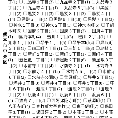
丁(1)
九品寺１丁目(3)
九品寺２丁目(1)
九品寺３
丁目(1)
九品寺４丁目(1)
九品寺６丁目(3)
黒髪１
丁目(2)
黒髪２丁目(3)
黒髪３丁目(3)
黒髪４丁目
(14)
黒髪５丁目(1)
黒髪６丁目(18)
黒髪７丁目(3)
神水１丁目(3)
神水２丁目(1)
神水本町(5)
子飼
本町(5)
国府２丁目(1)
国府３丁目(2)
国府４丁目
熊
(1)
国府本町(4)
壺川１丁目(3)
壺川２丁目(1)
本
湖東１丁目(1)
琴平１丁目(5)
琴平本町(4)
呉服町
市
３丁目(1)
細工町４丁目(1)
三郎１丁目(3)
島崎１
中
丁目(7)
新町１丁目(2)
新町３丁目(1)
新町４丁目
央
(1)
新屋敷１丁目(1)
新屋敷２丁目(6)
新屋敷３丁
区
目(2)
水前寺１丁目(4)
水前寺２丁目(1)
水前寺３
丁目(6)
水前寺４丁目(12)
水前寺５丁目(2)
水前寺
６丁目(2)
水前寺公園(6)
菅原町(1)
坪井２丁目(1)
坪井３丁目(3)
坪井４丁目(4)
坪井５丁目(8)
坪
井６丁目(1)
渡鹿１丁目(2)
渡鹿２丁目(1)
渡鹿３
丁目(2)
渡鹿４丁目(1)
渡鹿５丁目(1)
渡鹿６丁目
(5)
渡鹿７丁目(2)
西阿弥陀寺町(1)
萩原町(1)
八王寺町(4)
春竹町大字春竹(1)
東子飼町(7)
保田
窪１丁目(1)
保田窪２丁目(2)
本荘２丁目(1)
本荘
５丁目(1)
本荘６丁目(2)
南熊本２丁目(1)
南熊本