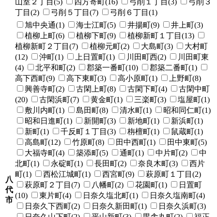
山室２丁目(5)
四方寄町(16)
弓削１丁目(3)
弓削３
丁目(2)
弓削５丁目(7)
弓削６丁目(1)
旭中央通(1)
海士江町(5)
井揚町(9)
井上町(3)
植柳上町(6)
植柳下町(9)
植柳新町１丁目(13)
植柳新町２丁目(7)
植柳元町(2)
大島町(3)
大村町
(12)
沖町(1)
上日置町(1)
川田町西(2)
川田町東
(4)
北平和町(2)
郡築一番町(10)
郡築二番町(1)
高下西町(9)
高下東町(3)
高小原町(1)
上野町(8)
興善寺町(2)
古閑上町(8)
古閑下町(4)
古閑中町
(20)
古閑浜町(7)
黄金町(1)
三楽町(3)
塩屋町(1)
敷川内町(1)
島田町(8)
清水町(1)
昭和同仁町(1)
昭和日進町(1)
新開町(3)
新地町(1)
新浜町(1)
新町(1)
千反町１丁目(3)
栴檀町(1)
鼠蔵町(1)
高島町(12)
竹原町(8)
田中西町(1)
田中東町(5)
大福寺町(4)
築添町(5)
通町(1)
中片町(2)
中
北町(1)
永碇町(1)
長田町(2)
奈良木町(3)
西片
町(1)
西松江城町(1)
西宮町(9)
萩原町１丁目(2)
八
萩原町２丁目(7)
八幡町(2)
花園町(1)
日置町
代
(10)
東片町(4)
日奈久塩北町(1)
日奈久塩南町(4)
市
日奈久下西町(2)
日奈久新田町(1)
日奈久浜町(3)
日奈久山下町(2)
平山新町(3)
毘舎丸町(2)
福正