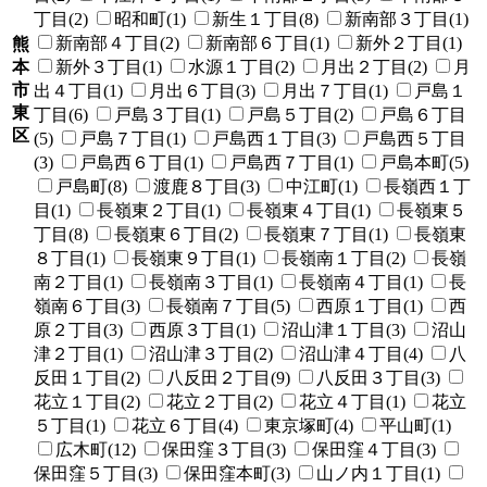
丁目(2)
昭和町(1)
新生１丁目(8)
新南部３丁目(1)
新南部４丁目(2)
新南部６丁目(1)
新外２丁目(1)
熊
本
新外３丁目(1)
水源１丁目(2)
月出２丁目(2)
月
市
出４丁目(1)
月出６丁目(3)
月出７丁目(1)
戸島１
東
丁目(6)
戸島３丁目(1)
戸島５丁目(2)
戸島６丁目
区
(5)
戸島７丁目(1)
戸島西１丁目(3)
戸島西５丁目
(3)
戸島西６丁目(1)
戸島西７丁目(1)
戸島本町(5)
戸島町(8)
渡鹿８丁目(3)
中江町(1)
長嶺西１丁
目(1)
長嶺東２丁目(1)
長嶺東４丁目(1)
長嶺東５
丁目(8)
長嶺東６丁目(2)
長嶺東７丁目(1)
長嶺東
８丁目(1)
長嶺東９丁目(1)
長嶺南１丁目(2)
長嶺
南２丁目(1)
長嶺南３丁目(1)
長嶺南４丁目(1)
長
嶺南６丁目(3)
長嶺南７丁目(5)
西原１丁目(1)
西
原２丁目(3)
西原３丁目(1)
沼山津１丁目(3)
沼山
津２丁目(1)
沼山津３丁目(2)
沼山津４丁目(4)
八
反田１丁目(2)
八反田２丁目(9)
八反田３丁目(3)
花立１丁目(2)
花立２丁目(2)
花立４丁目(1)
花立
５丁目(1)
花立６丁目(4)
東京塚町(4)
平山町(1)
広木町(12)
保田窪３丁目(3)
保田窪４丁目(3)
保田窪５丁目(3)
保田窪本町(3)
山ノ内１丁目(1)