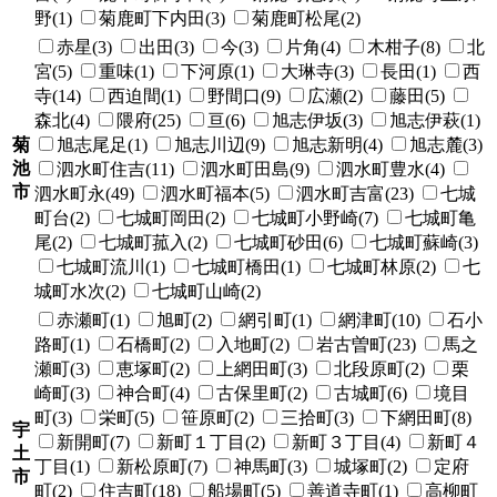
野(1)
菊鹿町下内田(3)
菊鹿町松尾(2)
赤星(3)
出田(3)
今(3)
片角(4)
木柑子(8)
北
宮(5)
重味(1)
下河原(1)
大琳寺(3)
長田(1)
西
寺(14)
西迫間(1)
野間口(9)
広瀬(2)
藤田(5)
森北(4)
隈府(25)
亘(6)
旭志伊坂(3)
旭志伊萩(1)
菊
旭志尾足(1)
旭志川辺(9)
旭志新明(4)
旭志麓(3)
池
泗水町住吉(11)
泗水町田島(9)
泗水町豊水(4)
市
泗水町永(49)
泗水町福本(5)
泗水町吉富(23)
七城
町台(2)
七城町岡田(2)
七城町小野崎(7)
七城町亀
尾(2)
七城町菰入(2)
七城町砂田(6)
七城町蘇崎(3)
七城町流川(1)
七城町橋田(1)
七城町林原(2)
七
城町水次(2)
七城町山崎(2)
赤瀬町(1)
旭町(2)
網引町(1)
網津町(10)
石小
路町(1)
石橋町(2)
入地町(2)
岩古曽町(23)
馬之
瀬町(3)
恵塚町(2)
上網田町(3)
北段原町(2)
栗
崎町(3)
神合町(4)
古保里町(2)
古城町(6)
境目
町(3)
栄町(5)
笹原町(2)
三拾町(3)
下網田町(8)
宇
新開町(7)
新町１丁目(2)
新町３丁目(4)
新町４
土
丁目(1)
新松原町(7)
神馬町(3)
城塚町(2)
定府
市
町(2)
住吉町(18)
船場町(5)
善道寺町(1)
高柳町