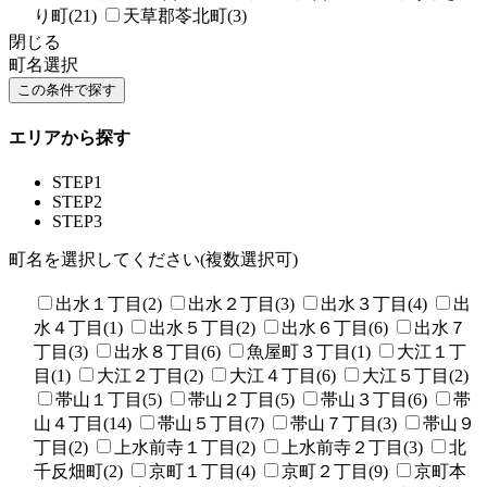
り町(21)
天草郡苓北町(3)
閉じる
町名選択
エリアから探す
STEP1
STEP2
STEP3
町名を選択してください(複数選択可)
出水１丁目(2)
出水２丁目(3)
出水３丁目(4)
出
水４丁目(1)
出水５丁目(2)
出水６丁目(6)
出水７
丁目(3)
出水８丁目(6)
魚屋町３丁目(1)
大江１丁
目(1)
大江２丁目(2)
大江４丁目(6)
大江５丁目(2)
帯山１丁目(5)
帯山２丁目(5)
帯山３丁目(6)
帯
山４丁目(14)
帯山５丁目(7)
帯山７丁目(3)
帯山９
丁目(2)
上水前寺１丁目(2)
上水前寺２丁目(3)
北
千反畑町(2)
京町１丁目(4)
京町２丁目(9)
京町本