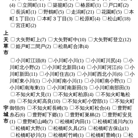
(4)
立岡町(11)
築籠町(2)
椿原町(1)
戸口町(2)
長浜町(1)
野鶴町(5)
走潟町(21)
花園町(5)
本
町１丁目(1)
本町３丁目(3)
松原町(4)
松山町(18)
宮庄町(2)
上
天
大矢野町上(7)
大矢野町中(10)
大矢野町登立(12)
草
姫戸町二間戸(2)
松島町合津(4)
市
小川町江頭(8)
小川町小川(1)
小川町川尻(4)
小
川町北小野(2)
小川町北新田(14)
小川町河江(6)
小
川町新田(11)
小川町住吉(3)
小川町西北小川(6)
小
川町東小川(1)
小川町南小川(1)
小川町南小野(1)
小川町南海東(1)
小川町南新田(3)
小川町南部田(3)
不知火町大見(1)
不知火町柏原(4)
不知火町亀松
(8)
不知火町高良(10)
不知火町小曽部(1)
不知火町
宇
御領(9)
不知火町長崎(3)
不知火町松合(4)
豊野町
城
糸石(6)
豊野町下郷(1)
豊野町巣林(2)
豊野町安見
市
(1)
豊野町山崎(7)
松橋町内田(1)
松橋町浦川内(3)
松橋町大野(1)
松橋町久具(25)
松橋町古保山(1)
松橋町砂川(3)
松橋町竹崎(1)
松橋町豊崎(1)
松