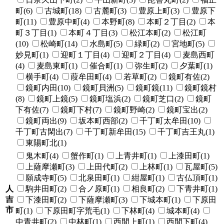
町(6)
古城町(18)
古麓町(3)
豊原上町(3)
豊原下
町(11)
豊原中町(4)
本野町(8)
本町２丁目(2)
本
町３丁目(1)
本町４丁目(3)
松江本町(2)
松江町
(10)
松崎町(14)
水島町(5)
緑町(2)
宮地町(5)
妙見町(1)
迎町１丁目(4)
迎町２丁目(4)
麦島西町
(4)
麦島東町(1)
催合町(1)
弥生町(2)
夕葉町(1)
横手町(4)
葭牟田町(4)
若草町(2)
鏡町有佐(2)
鏡町内田(10)
鏡町貝洲(5)
鏡町鏡(11)
鏡町鏡村
(8)
鏡町上鏡(5)
鏡町塩浜(2)
鏡町芝口(2)
鏡町
下有佐(7)
鏡町下村(7)
鏡町野崎(2)
鏡町宝出(2)
鏡町両出(9)
坂本町西部(2)
千丁町太牟田(10)
千丁町古閑出(7)
千丁町新牟田(15)
千丁町吉王丸(1)
東陽町北(1)
鬼木町(4)
蟹作町(1)
上青井町(1)
上漆田町(1)
上薩摩瀬町(3)
上田代町(2)
上林町(1)
瓦屋町(5)
願成寺町(5)
北泉田町(1)
紺屋町(1)
古仏頂町(1)
人
駒井田町(2)
合ノ原町(1)
相良町(2)
下青井町(1)
吉
下漆田町(2)
下薩摩瀬町(3)
下城本町(1)
下原田
市
町(1)
下原田町字荒毛(1)
下林町(4)
城本町(4)
中青井町(2)
中林町(1)
西間上町(1)
西間下町(4)