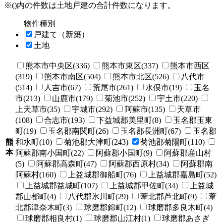
※()内の件数は土地戸建の合計件数になります。
物件種別
戸建て（新築）
土地
熊本市中央区(336)
熊本市東区(337)
熊本市西区
(319)
熊本市南区(504)
熊本市北区(526)
八代市
(514)
人吉市(67)
荒尾市(261)
水俣市(19)
玉名
市(213)
山鹿市(179)
菊池市(252)
宇土市(220)
上天草市(35)
宇城市(292)
阿蘇市(135)
天草市
(108)
合志市(193)
下益城郡美里町(8)
玉名郡玉東
町(19)
玉名郡南関町(26)
玉名郡長洲町(67)
玉名郡
熊
和水町(10)
菊池郡大津町(243)
菊池郡菊陽町(110)
本
阿蘇郡南小国町(22)
阿蘇郡小国町(9)
阿蘇郡産山村
(5)
阿蘇郡高森町(47)
阿蘇郡西原村(34)
阿蘇郡南
阿蘇村(160)
上益城郡御船町(76)
上益城郡嘉島町(52)
上益城郡益城町(107)
上益城郡甲佐町(34)
上益城
郡山都町(4)
八代郡氷川町(29)
葦北郡芦北町(9)
葦
北郡津奈木町(3)
球磨郡錦町(12)
球磨郡多良木町(4)
球磨郡相良村(1)
球磨郡山江村(1)
球磨郡あさぎ