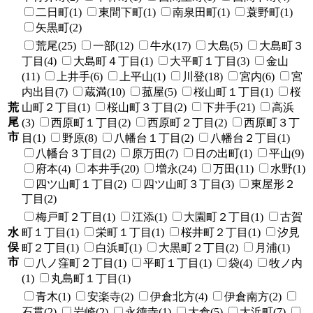
二日町(1)
東間下町(1)
南泉田町(1)
蓑野町(1)
矢黒町(2)
荒尾(25)
一部(12)
牛水(17)
大島(5)
大島町３
丁目(4)
大島町４丁目(1)
大平町１丁目(3)
金山
(11)
上井手(6)
上平山(1)
川登(18)
宮内(6)
宮
内出目(7)
蔵満(10)
菰屋(5)
桜山町１丁目(1)
桜
荒
山町２丁目(1)
桜山町３丁目(2)
下井手(21)
高浜
尾
(3)
西原町１丁目(2)
西原町２丁目(2)
西原町３丁
市
目(1)
野原(8)
八幡台１丁目(2)
八幡台２丁目(1)
八幡台３丁目(2)
原万田(7)
日の出町(1)
平山(9)
府本(4)
本井手(20)
増永(24)
万田(11)
水野(1)
四ツ山町１丁目(2)
四ツ山町３丁目(3)
東屋形２
丁目(2)
梅戸町２丁目(1)
江添(1)
大園町２丁目(1)
古賀
水
町１丁目(1)
栄町１丁目(1)
桜井町２丁目(1)
汐見
俣
町２丁目(1)
白浜町(1)
大黒町２丁目(2)
月浦(1)
市
八ノ窪町２丁目(1)
平町１丁目(1)
袋(4)
牧ノ内
(1)
丸島町１丁目(1)
青木(1)
安楽寺(2)
伊倉北方(4)
伊倉南方(2)
石貫(2)
岩崎(2)
永徳寺(1)
大倉(5)
大浜町(7)