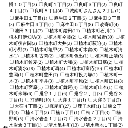
幡１０丁目(3)
良町１丁目(2)
良町３丁目(2)
良町
４丁目(1)
良町５丁目(4)
城南町さんさん２丁目(1)
麻生田１丁目(1)
麻生田２丁目(5)
麻生田３丁目
(3)
麻生田４丁目(1)
麻生田５丁目(8)
改寄町(4)
池田３丁目(7)
植木町鐙田(11)
植木町石川(1)
植木町伊知坊(3)
植木町今藤(2)
植木町岩野(30)
植
木町後古閑(2)
植木町大井(2)
植木町荻迫(3)
植木
町小野(3)
植木町亀甲(2)
植木町木留(8)
植木町清
水(1)
植木町古閑(2)
植木町色出(1)
植木町正清(5)
植木町鈴麦(2)
植木町大和(6)
植木町田底(2)
植
木町滴水(19)
植木町轟(4)
植木町富応(10)
植木町
豊岡(1)
植木町豊田(7)
植木町投刀塚(1)
植木町一
木(3)
植木町平井(3)
植木町平原(2)
植木町広住(8)
植木町宮原(1)
植木町舞尾(4)
植木町山本(1)
植
木町米塚(6)
兎谷１丁目(6)
兎谷２丁目(3)
兎谷３
丁目(1)
打越町(10)
大窪１丁目(1)
大窪３丁目(2)
大窪４丁目(2)
梶尾町(27)
鹿子木町(1)
楠２丁
目(3)
楠４丁目(2)
楠５丁目(1)
楠７丁目(3)
楠
野町(5)
清水岩倉１丁目(7)
清水岩倉２丁目(5)
清
水岩倉３丁目(1)
清水亀井町(13)
清水新地１丁目(2)