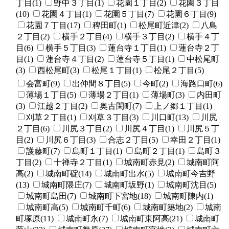
丁目(1)
野中３丁目(1)
花園１丁目(2)
花園３丁目
(10)
花園４丁目(1)
花園５丁目(7)
花園６丁目(9)
花園７丁目(17)
稗田町(1)
松尾町近津(2)
八島
２丁目(2)
横手２丁目(4)
横手３丁目(2)
横手４丁
目(6)
横手５丁目(3)
蓮台寺１丁目(1)
蓮台寺２丁
目(1)
蓮台寺４丁目(2)
蓮台寺５丁目(1)
中松尾町
(3)
西松尾町(3)
松尾１丁目(1)
松尾２丁目(5)
会富町(9)
出仲間８丁目(5)
今町(2)
海路口町(6)
薄場１丁目(5)
薄場２丁目(1)
薄場町(3)
内田町
(3)
江越２丁目(2)
奥古閑町(7)
上ノ郷１丁目(1)
刈草２丁目(1)
刈草３丁目(3)
川口町(13)
川尻
２丁目(6)
川尻３丁目(2)
川尻４丁目(1)
川尻５丁
目(2)
川尻６丁目(3)
合志２丁目(5)
幸田２丁目(1)
護藤町(7)
島町１丁目(1)
島町２丁目(1)
島町３
丁目(2)
十禅寺２丁目(1)
城南町赤見(2)
城南町阿
高(2)
城南町碇(14)
城南町出水(5)
城南町今吉野
(13)
城南町隈庄(7)
城南町坂野(1)
城南町沈目(5)
城南町島田(7)
城南町下宮地(18)
城南町陳内(1)
城南町高(5)
城南町千町(6)
城南町築地(2)
城南
町塚原(11)
城南町永(7)
城南町東阿高(21)
城南町