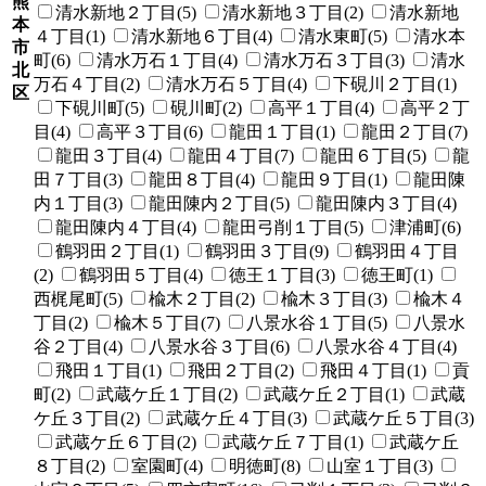
熊
清水新地２丁目(5)
清水新地３丁目(2)
清水新地
本
４丁目(1)
清水新地６丁目(4)
清水東町(5)
清水本
市
町(6)
清水万石１丁目(4)
清水万石３丁目(3)
清水
北
万石４丁目(2)
清水万石５丁目(4)
下硯川２丁目(1)
区
下硯川町(5)
硯川町(2)
高平１丁目(4)
高平２丁
目(4)
高平３丁目(6)
龍田１丁目(1)
龍田２丁目(7)
龍田３丁目(4)
龍田４丁目(7)
龍田６丁目(5)
龍
田７丁目(3)
龍田８丁目(4)
龍田９丁目(1)
龍田陳
内１丁目(3)
龍田陳内２丁目(5)
龍田陳内３丁目(4)
龍田陳内４丁目(4)
龍田弓削１丁目(5)
津浦町(6)
鶴羽田２丁目(1)
鶴羽田３丁目(9)
鶴羽田４丁目
(2)
鶴羽田５丁目(4)
徳王１丁目(3)
徳王町(1)
西梶尾町(5)
楡木２丁目(2)
楡木３丁目(3)
楡木４
丁目(2)
楡木５丁目(7)
八景水谷１丁目(5)
八景水
谷２丁目(4)
八景水谷３丁目(6)
八景水谷４丁目(4)
飛田１丁目(1)
飛田２丁目(2)
飛田４丁目(1)
貢
町(2)
武蔵ケ丘１丁目(2)
武蔵ケ丘２丁目(1)
武蔵
ケ丘３丁目(2)
武蔵ケ丘４丁目(3)
武蔵ケ丘５丁目(3)
武蔵ケ丘６丁目(2)
武蔵ケ丘７丁目(1)
武蔵ケ丘
８丁目(2)
室園町(4)
明徳町(8)
山室１丁目(3)