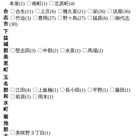
本泉(1)
南町(1)
北原町(4)
合
合生(11)
上庄(6)
幾久富(21)
栄(26)
須屋(36)
志
竹迫(3)
豊岡(27)
野々島(27)
福原(6)
御代志
市
(30)
下
益
城
郡
堅志田(3)
中郡(2)
永富(1)
馬場(2)
美
里
町
玉
名
郡
江田(4)
上板楠(1)
長小田(1)
平野(1)
藤田(1)
和
前原(1)
用木(1)
水
町
菊
池
郡
美咲野３丁目(1)
大