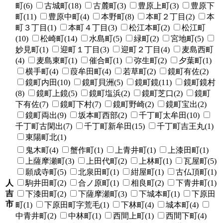
町(6)
古城町(18)
古麓町(3)
豊原上町(3)
豊原下
町(11)
豊原中町(4)
本野町(8)
本町２丁目(2)
本
町３丁目(1)
本町４丁目(3)
松江本町(2)
松江町
(10)
松崎町(14)
水島町(5)
緑町(2)
宮地町(5)
妙見町(1)
迎町１丁目(3)
迎町２丁目(4)
麦島西町
(4)
麦島東町(1)
催合町(1)
弥生町(2)
夕葉町(1)
横手町(4)
葭牟田町(4)
若草町(2)
鏡町有佐(2)
鏡町内田(10)
鏡町貝洲(5)
鏡町鏡(11)
鏡町鏡村
(8)
鏡町上鏡(5)
鏡町塩浜(2)
鏡町芝口(2)
鏡町
下有佐(7)
鏡町下村(7)
鏡町野崎(2)
鏡町宝出(2)
鏡町両出(9)
坂本町西部(2)
千丁町太牟田(10)
千丁町古閑出(7)
千丁町新牟田(15)
千丁町吉王丸(1)
東陽町北(1)
鬼木町(4)
蟹作町(1)
上青井町(1)
上漆田町(1)
上薩摩瀬町(3)
上田代町(2)
上林町(1)
瓦屋町(5)
願成寺町(5)
北泉田町(1)
紺屋町(1)
古仏頂町(1)
人
駒井田町(2)
合ノ原町(1)
相良町(2)
下青井町(1)
吉
下漆田町(2)
下薩摩瀬町(3)
下城本町(1)
下原田
市
町(1)
下原田町字荒毛(1)
下林町(4)
城本町(4)
中青井町(2)
中林町(1)
西間上町(1)
西間下町(4)