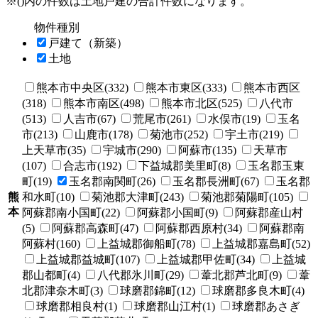
※()内の件数は土地戸建の合計件数になります。
物件種別
戸建て（新築）
土地
熊本市中央区(332)
熊本市東区(333)
熊本市西区
(318)
熊本市南区(498)
熊本市北区(525)
八代市
(513)
人吉市(67)
荒尾市(261)
水俣市(19)
玉名
市(213)
山鹿市(178)
菊池市(252)
宇土市(219)
上天草市(35)
宇城市(290)
阿蘇市(135)
天草市
(107)
合志市(192)
下益城郡美里町(8)
玉名郡玉東
町(19)
玉名郡南関町(26)
玉名郡長洲町(67)
玉名郡
熊
和水町(10)
菊池郡大津町(243)
菊池郡菊陽町(105)
本
阿蘇郡南小国町(22)
阿蘇郡小国町(9)
阿蘇郡産山村
(5)
阿蘇郡高森町(47)
阿蘇郡西原村(34)
阿蘇郡南
阿蘇村(160)
上益城郡御船町(78)
上益城郡嘉島町(52)
上益城郡益城町(107)
上益城郡甲佐町(34)
上益城
郡山都町(4)
八代郡氷川町(29)
葦北郡芦北町(9)
葦
北郡津奈木町(3)
球磨郡錦町(12)
球磨郡多良木町(4)
球磨郡相良村(1)
球磨郡山江村(1)
球磨郡あさぎ