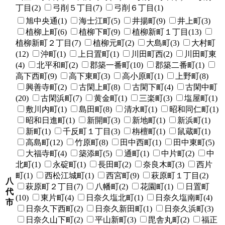
丁目(2)
弓削５丁目(7)
弓削６丁目(1)
旭中央通(1)
海士江町(5)
井揚町(9)
井上町(3)
植柳上町(6)
植柳下町(9)
植柳新町１丁目(13)
植柳新町２丁目(7)
植柳元町(2)
大島町(3)
大村町
(12)
沖町(1)
上日置町(1)
川田町西(2)
川田町東
(4)
北平和町(2)
郡築一番町(10)
郡築二番町(1)
高下西町(9)
高下東町(3)
高小原町(1)
上野町(8)
興善寺町(2)
古閑上町(8)
古閑下町(4)
古閑中町
(20)
古閑浜町(7)
黄金町(1)
三楽町(3)
塩屋町(1)
敷川内町(1)
島田町(8)
清水町(1)
昭和同仁町(1)
昭和日進町(1)
新開町(3)
新地町(1)
新浜町(1)
新町(1)
千反町１丁目(3)
栴檀町(1)
鼠蔵町(1)
高島町(12)
竹原町(8)
田中西町(1)
田中東町(5)
大福寺町(4)
築添町(5)
通町(1)
中片町(2)
中
北町(1)
永碇町(1)
長田町(2)
奈良木町(3)
西片
町(1)
西松江城町(1)
西宮町(9)
萩原町１丁目(2)
八
萩原町２丁目(7)
八幡町(2)
花園町(1)
日置町
代
(10)
東片町(4)
日奈久塩北町(1)
日奈久塩南町(4)
市
日奈久下西町(2)
日奈久新田町(1)
日奈久浜町(3)
日奈久山下町(2)
平山新町(3)
毘舎丸町(2)
福正