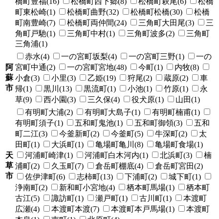
橋町豊福(16)
松橋町西下郷(8)
松橋町萩尾(6)
松橋
町東松崎(1)
松橋町曲野(32)
松橋町松橋(30)
松橋
町南豊崎(7)
松橋町両仲間(24)
三角町大田尾(3)
三
角町戸馳(1)
三角町中村(1)
三角町波多(2)
三角町
三角浦(1)
赤水(4)
一の宮町坂梨(4)
一の宮町三野(1)
一の
阿
宮町中通(2)
一の宮町宮地(48)
今町(1)
内牧(8)
蘇
小倉(3)
小里(3)
乙姫(19)
狩尾(2)
蔵原(2)
車
市
帰(1)
黒川(13)
黒流町(1)
小池(1)
竹原(1)
永
草(9)
西小園(3)
三久保(4)
役犬原(1)
山田(1)
有明町大浦(2)
有明町大島子(1)
有明町楠甫(1)
有明町須子(1)
五和町鬼池(1)
五和町御領(3)
五和
町二江(3)
今釜新町(2)
今釜町(5)
牛深町(2)
太
田町(1)
大浜町(1)
亀場町亀川(8)
亀場町食場(1)
天
河浦町崎津(1)
河浦町白木河内(1)
北浜町(3)
楠
草
浦町(2)
久玉町(7)
倉岳町棚底(4)
倉岳町宮田(2)
市
佐伊津町(6)
志柿町(13)
下浦町(2)
城下町(1)
浄南町(2)
新和町小宮地(4)
栖本町馬場(1)
栖本町
古江(5)
諏訪町(1)
瀬戸町(1)
古川町(1)
本渡町
広瀬(4)
本渡町本渡(7)
本渡町本戸馬場(1)
本渡町