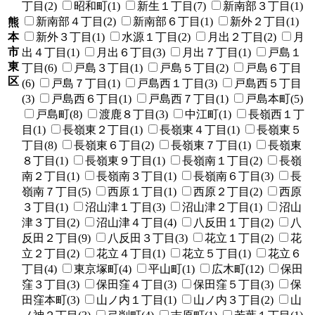
丁目(2)
昭和町(1)
新生１丁目(7)
新南部３丁目(1)
新南部４丁目(2)
新南部６丁目(1)
新外２丁目(1)
熊
本
新外３丁目(1)
水源１丁目(2)
月出２丁目(2)
月
市
出４丁目(1)
月出６丁目(3)
月出７丁目(1)
戸島１
東
丁目(6)
戸島３丁目(1)
戸島５丁目(2)
戸島６丁目
区
(6)
戸島７丁目(1)
戸島西１丁目(3)
戸島西５丁目
(3)
戸島西６丁目(1)
戸島西７丁目(1)
戸島本町(5)
戸島町(8)
渡鹿８丁目(3)
中江町(1)
長嶺西１丁
目(1)
長嶺東２丁目(1)
長嶺東４丁目(1)
長嶺東５
丁目(8)
長嶺東６丁目(2)
長嶺東７丁目(1)
長嶺東
８丁目(1)
長嶺東９丁目(1)
長嶺南１丁目(2)
長嶺
南２丁目(1)
長嶺南３丁目(1)
長嶺南６丁目(3)
長
嶺南７丁目(5)
西原１丁目(1)
西原２丁目(2)
西原
３丁目(1)
沼山津１丁目(3)
沼山津２丁目(1)
沼山
津３丁目(2)
沼山津４丁目(4)
八反田１丁目(2)
八
反田２丁目(9)
八反田３丁目(3)
花立１丁目(2)
花
立２丁目(2)
花立４丁目(1)
花立５丁目(1)
花立６
丁目(4)
東京塚町(4)
平山町(1)
広木町(12)
保田
窪３丁目(3)
保田窪４丁目(3)
保田窪５丁目(3)
保
田窪本町(3)
山ノ内１丁目(1)
山ノ内３丁目(2)
山