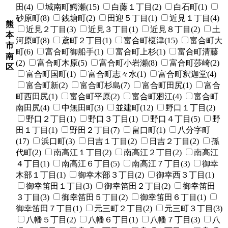
田(4)
城南町鰐瀬(15)
白藤１丁目(2)
白石町(1)
砂原町(8)
銭塘町(2)
田迎５丁目(1)
近見１丁目(4)
熊
近見２丁目(3)
近見３丁目(1)
近見８丁目(2)
土
本
河原町(8)
鳶町２丁目(1)
富合町榎津(15)
富合町大
市
町(6)
富合町御船手(1)
富合町上杉(1)
富合町清藤
南
(2)
富合町木原(5)
富合町小岩瀬(8)
富合町莎崎(2)
区
富合町国町(1)
富合町志々水(1)
富合町釈迦堂(4)
富合町新(2)
富合町杉島(7)
富合町田尻(1)
富合
町西田尻(1)
富合町平原(2)
富合町廻江(4)
富合町
南田尻(4)
中無田町(3)
並建町(12)
野口１丁目(2)
野口２丁目(1)
野口３丁目(1)
野口４丁目(5)
野
田１丁目(1)
野田２丁目(7)
畠口町(1)
八分字町
(17)
浜口町(3)
日吉１丁目(2)
日吉２丁目(2)
孫
代町(2)
南高江１丁目(2)
南高江２丁目(2)
南高江
４丁目(1)
南高江６丁目(5)
南高江７丁目(3)
御幸
木部１丁目(1)
御幸木部３丁目(2)
御幸西３丁目(1)
御幸笛田１丁目(3)
御幸笛田２丁目(2)
御幸笛田
３丁目(3)
御幸笛田５丁目(2)
御幸笛田６丁目(1)
御幸笛田７丁目(1)
元三町２丁目(2)
元三町３丁目(3)
八幡５丁目(2)
八幡６丁目(1)
八幡７丁目(3)
八