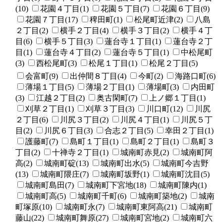
(10)
花園４丁目(1)
花園５丁目(7)
花園６丁目(9)
花園７丁目(17)
稗田町(1)
松尾町近津(2)
八島
２丁目(2)
横手２丁目(4)
横手３丁目(2)
横手４丁
目(6)
横手５丁目(3)
蓮台寺１丁目(1)
蓮台寺２丁
目(1)
蓮台寺４丁目(2)
蓮台寺５丁目(1)
中松尾町
(3)
西松尾町(3)
松尾１丁目(1)
松尾２丁目(5)
会富町(9)
出仲間８丁目(4)
今町(2)
海路口町(6)
薄場１丁目(5)
薄場２丁目(1)
薄場町(3)
内田町
(3)
江越２丁目(2)
奥古閑町(7)
上ノ郷１丁目(1)
刈草２丁目(1)
刈草３丁目(3)
川口町(12)
川尻
２丁目(6)
川尻３丁目(2)
川尻４丁目(1)
川尻５丁
目(2)
川尻６丁目(3)
合志２丁目(5)
幸田２丁目(1)
護藤町(7)
島町１丁目(1)
島町２丁目(1)
島町３
丁目(2)
十禅寺２丁目(1)
城南町赤見(2)
城南町阿
高(2)
城南町碇(13)
城南町出水(5)
城南町今吉野
(13)
城南町隈庄(7)
城南町坂野(1)
城南町沈目(5)
城南町島田(7)
城南町下宮地(18)
城南町陳内(1)
城南町高(5)
城南町千町(6)
城南町築地(2)
城南
町塚原(10)
城南町永(7)
城南町東阿高(21)
城南町
藤山(22)
城南町舞原(27)
城南町宮地(2)
城南町六