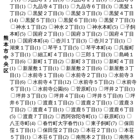
丁目(1)
九品寺４丁目(1)
九品寺６丁目(3)
黒髪１
丁目(2)
黒髪２丁目(3)
黒髪３丁目(3)
黒髪４丁目
(14)
黒髪５丁目(1)
黒髪６丁目(18)
黒髪７丁目(3)
神水１丁目(2)
神水２丁目(1)
神水本町(5)
子飼
本町(5)
国府２丁目(1)
国府３丁目(2)
国府４丁目
熊
(1)
国府本町(4)
壺川１丁目(3)
壺川２丁目(1)
本
湖東１丁目(1)
琴平１丁目(5)
琴平本町(4)
呉服町
市
３丁目(1)
細工町４丁目(1)
三郎１丁目(3)
島崎１
中
丁目(6)
新町１丁目(2)
新町３丁目(1)
新町４丁目
央
(1)
新屋敷１丁目(1)
新屋敷２丁目(6)
新屋敷３丁
区
目(1)
水前寺１丁目(4)
水前寺２丁目(1)
水前寺３
丁目(6)
水前寺４丁目(12)
水前寺５丁目(2)
水前寺
６丁目(1)
水前寺公園(6)
菅原町(1)
坪井２丁目(1)
坪井３丁目(3)
坪井４丁目(4)
坪井５丁目(8)
坪
井６丁目(1)
渡鹿１丁目(2)
渡鹿２丁目(1)
渡鹿３
丁目(2)
渡鹿４丁目(1)
渡鹿５丁目(1)
渡鹿６丁目
(5)
渡鹿７丁目(2)
西阿弥陀寺町(1)
萩原町(1)
八王寺町(4)
春竹町大字春竹(1)
東子飼町(7)
保田
窪１丁目(1)
保田窪２丁目(2)
本荘２丁目(1)
本荘
５丁目(1)
本荘６丁目(2)
南熊本２丁目(1)
南熊本