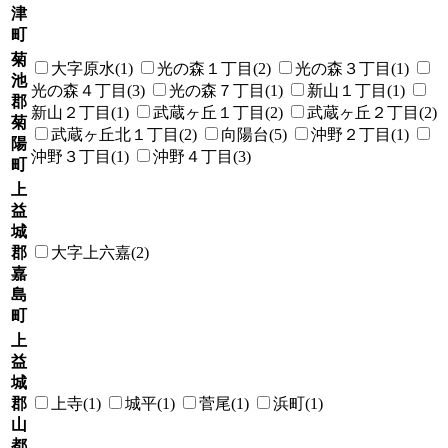
津
町
菊
大字原水(1)
光の森１丁目(2)
光の森３丁目(1)
池
光の森４丁目(3)
光の森７丁目(1)
新山１丁目(1)
郡
新山２丁目(1)
武蔵ヶ丘１丁目(2)
武蔵ヶ丘２丁目(2)
菊
武蔵ヶ丘北１丁目(2)
向陽台(5)
沖野２丁目(1)
陽
沖野３丁目(1)
沖野４丁目(3)
町
上
益
城
郡
大字上六嘉(2)
嘉
島
町
上
益
城
郡
上寺(1)
城平(1)
菅尾(1)
浜町(1)
山
都