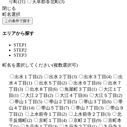
り町(21)
天草郡苓北町(3)
閉じる
町名選択
エリアから探す
STEP1
STEP2
STEP3
町名を選択してください(複数選択可)
出水１丁目(2)
出水２丁目(3)
出水３丁目(4)
出
水４丁目(1)
出水５丁目(2)
出水６丁目(6)
出水７
丁目(3)
出水８丁目(6)
魚屋町３丁目(1)
大江１丁
目(1)
大江２丁目(2)
大江４丁目(6)
大江５丁目(2)
帯山１丁目(5)
帯山２丁目(5)
帯山３丁目(6)
帯
山４丁目(14)
帯山５丁目(7)
帯山７丁目(3)
帯山９
丁目(2)
上水前寺１丁目(2)
上水前寺２丁目(3)
北
千反畑町(2)
京町１丁目(4)
京町２丁目(9)
京町本
丁(1)
九品寺１丁目(3)
九品寺２丁目(1)
九品寺３