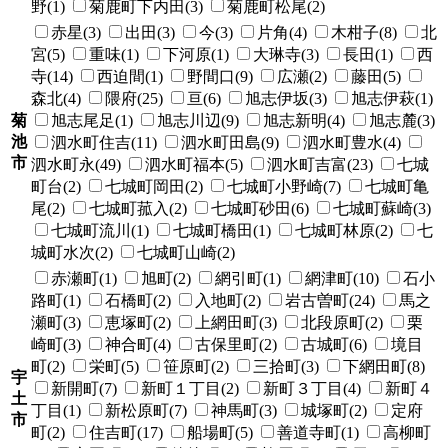
野(1)
菊鹿町下内田(3)
菊鹿町松尾(2)
赤星(3)
出田(3)
今(3)
片角(4)
木柑子(8)
北
宮(5)
重味(1)
下河原(1)
大琳寺(3)
長田(1)
西
寺(14)
西迫間(1)
野間口(9)
広瀬(2)
藤田(5)
森北(4)
隈府(25)
亘(6)
旭志伊坂(3)
旭志伊萩(1)
菊
旭志尾足(1)
旭志川辺(9)
旭志新明(4)
旭志麓(3)
池
泗水町住吉(11)
泗水町田島(9)
泗水町豊水(4)
市
泗水町永(49)
泗水町福本(5)
泗水町吉富(23)
七城
町台(2)
七城町岡田(2)
七城町小野崎(7)
七城町亀
尾(2)
七城町菰入(2)
七城町砂田(6)
七城町蘇崎(3)
七城町流川(1)
七城町橋田(1)
七城町林原(2)
七
城町水次(2)
七城町山崎(2)
赤瀬町(1)
旭町(2)
網引町(1)
網津町(10)
石小
路町(1)
石橋町(2)
入地町(2)
岩古曽町(24)
馬之
瀬町(3)
恵塚町(2)
上網田町(3)
北段原町(2)
栗
崎町(3)
神合町(4)
古保里町(2)
古城町(6)
境目
町(2)
栄町(5)
笹原町(2)
三拾町(3)
下網田町(8)
宇
新開町(7)
新町１丁目(2)
新町３丁目(4)
新町４
土
丁目(1)
新松原町(7)
神馬町(3)
城塚町(2)
定府
市
町(2)
住吉町(17)
船場町(5)
善道寺町(1)
高柳町