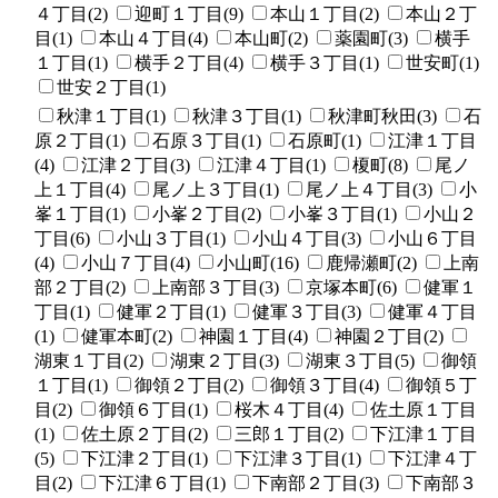
４丁目(2)
迎町１丁目(9)
本山１丁目(2)
本山２丁
目(1)
本山４丁目(4)
本山町(2)
薬園町(3)
横手
１丁目(1)
横手２丁目(4)
横手３丁目(1)
世安町(1)
世安２丁目(1)
秋津１丁目(1)
秋津３丁目(1)
秋津町秋田(3)
石
原２丁目(1)
石原３丁目(1)
石原町(1)
江津１丁目
(4)
江津２丁目(3)
江津４丁目(1)
榎町(8)
尾ノ
上１丁目(4)
尾ノ上３丁目(1)
尾ノ上４丁目(3)
小
峯１丁目(1)
小峯２丁目(2)
小峯３丁目(1)
小山２
丁目(6)
小山３丁目(1)
小山４丁目(3)
小山６丁目
(4)
小山７丁目(4)
小山町(16)
鹿帰瀬町(2)
上南
部２丁目(2)
上南部３丁目(3)
京塚本町(6)
健軍１
丁目(1)
健軍２丁目(1)
健軍３丁目(3)
健軍４丁目
(1)
健軍本町(2)
神園１丁目(4)
神園２丁目(2)
湖東１丁目(2)
湖東２丁目(3)
湖東３丁目(5)
御領
１丁目(1)
御領２丁目(2)
御領３丁目(4)
御領５丁
目(2)
御領６丁目(1)
桜木４丁目(4)
佐土原１丁目
(1)
佐土原２丁目(2)
三郎１丁目(2)
下江津１丁目
(5)
下江津２丁目(1)
下江津３丁目(1)
下江津４丁
目(2)
下江津６丁目(1)
下南部２丁目(3)
下南部３