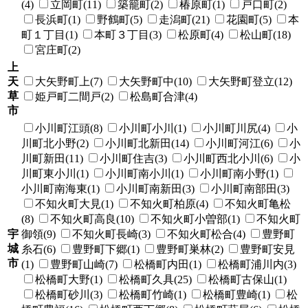
(4)
立岡町(11)
築籠町(2)
椿原町(1)
戸口町(2)
長浜町(1)
野鶴町(5)
走潟町(21)
花園町(5)
本
町１丁目(1)
本町３丁目(3)
松原町(4)
松山町(18)
宮庄町(2)
上
天
大矢野町上(7)
大矢野町中(10)
大矢野町登立(12)
草
姫戸町二間戸(2)
松島町合津(4)
市
小川町江頭(8)
小川町小川(1)
小川町川尻(4)
小
川町北小野(2)
小川町北新田(14)
小川町河江(6)
小
川町新田(11)
小川町住吉(3)
小川町西北小川(6)
小
川町東小川(1)
小川町南小川(1)
小川町南小野(1)
小川町南海東(1)
小川町南新田(3)
小川町南部田(3)
不知火町大見(1)
不知火町柏原(4)
不知火町亀松
(8)
不知火町高良(10)
不知火町小曽部(1)
不知火町
宇
御領(9)
不知火町長崎(3)
不知火町松合(4)
豊野町
城
糸石(6)
豊野町下郷(1)
豊野町巣林(2)
豊野町安見
市
(1)
豊野町山崎(7)
松橋町内田(1)
松橋町浦川内(3)
松橋町大野(1)
松橋町久具(25)
松橋町古保山(1)
松橋町砂川(3)
松橋町竹崎(1)
松橋町豊崎(1)
松