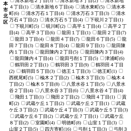
清水新地２丁目(5)
清水新地３丁目(2)
清水新地
本
４丁目(1)
清水新地６丁目(4)
清水東町(5)
清水本
市
町(6)
清水万石１丁目(4)
清水万石３丁目(3)
清水
北
万石４丁目(2)
清水万石５丁目(4)
下硯川２丁目(1)
区
下硯川町(5)
硯川町(2)
高平１丁目(4)
高平２丁
目(4)
高平３丁目(6)
龍田１丁目(1)
龍田２丁目(7)
龍田３丁目(4)
龍田４丁目(7)
龍田６丁目(5)
龍
田７丁目(3)
龍田８丁目(4)
龍田９丁目(1)
龍田陳
内１丁目(3)
龍田陳内２丁目(5)
龍田陳内３丁目(4)
龍田陳内４丁目(4)
龍田弓削１丁目(5)
津浦町(6)
鶴羽田２丁目(1)
鶴羽田３丁目(9)
鶴羽田４丁目
(2)
鶴羽田５丁目(3)
徳王１丁目(3)
徳王町(1)
西梶尾町(5)
楡木２丁目(2)
楡木３丁目(3)
楡木４
丁目(2)
楡木５丁目(8)
八景水谷１丁目(5)
八景水
谷２丁目(4)
八景水谷３丁目(6)
八景水谷４丁目(4)
飛田１丁目(1)
飛田２丁目(2)
飛田４丁目(1)
貢
町(2)
武蔵ケ丘１丁目(2)
武蔵ケ丘２丁目(1)
武蔵
ケ丘３丁目(2)
武蔵ケ丘４丁目(3)
武蔵ケ丘５丁目(3)
武蔵ケ丘６丁目(2)
武蔵ケ丘７丁目(1)
武蔵ケ丘
８丁目(2)
室園町(4)
明徳町(8)
山室１丁目(3)
山室２丁目(5)
四方寄町(16)
弓削１丁目(3)
弓削３