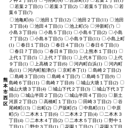
ノ神２丁目(3)
弓削町(4)
吉原町(1)
若葉１丁目(1)
若葉２丁目(1)
若葉３丁目(2)
若葉５丁目(3)
若
葉６丁目(7)
池亀町(6)
池田１丁目(12)
池田２丁目(11)
池田
３丁目(4)
池田４丁目(1)
池上町(5)
沖新町(7)
小島３丁目(6)
小島５丁目(1)
小島６丁目(2)
小島
７丁目(2)
小島８丁目(5)
小島９丁目(11)
小島上町
(1)
春日１丁目(2)
春日４丁目(3)
春日６丁目(1)
春日７丁目(1)
春日８丁目(1)
上熊本１丁目(1)
上代１丁目(5)
上代７丁目(1)
上代８丁目(1)
上代
９丁目(1)
上高橋２丁目(6)
河内町白浜(1)
河内町
岳(11)
河内町船津(5)
京町本丁(1)
島崎２丁目(2)
島崎３丁目(10)
島崎４丁目(7)
島崎５丁目(9)
熊
島崎６丁目(11)
島崎７丁目(8)
城山大塘１丁目(2)
本
城山大塘３丁目(4)
城山下代２丁目(3)
城山下代３丁
市
目(1)
城山半田２丁目(2)
城山半田４丁目(1)
新土
西
河原２丁目(2)
高橋町１丁目(1)
田崎３丁目(2)
谷
区
尾崎町(13)
出町(2)
戸坂町(5)
中島町(11)
中原
町(5)
二本木１丁目(6)
二本木２丁目(4)
二本木３
丁目(4)
二本木４丁目(2)
二本木５丁目(1)
野中１
丁目(1)
野中３丁目(1)
花園１丁目(2)
花園３丁目