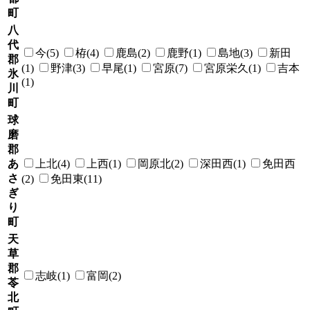
町
八
代
今(5)
栫(4)
鹿島(2)
鹿野(1)
島地(3)
新田
郡
(1)
野津(3)
早尾(1)
宮原(7)
宮原栄久(1)
吉本
氷
(1)
川
町
球
磨
郡
あ
上北(4)
上西(1)
岡原北(2)
深田西(1)
免田西
さ
(2)
免田東(11)
ぎ
り
町
天
草
郡
志岐(1)
富岡(2)
苓
北