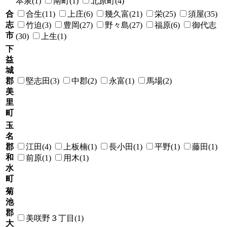
本泉(1)
南町(1)
北原町(4)
合
合生(11)
上庄(6)
幾久富(21)
栄(25)
須屋(35)
志
竹迫(3)
豊岡(27)
野々島(27)
福原(6)
御代志
市
(30)
上生(1)
下
益
城
郡
堅志田(3)
中郡(2)
永富(1)
馬場(2)
美
里
町
玉
名
郡
江田(4)
上板楠(1)
長小田(1)
平野(1)
藤田(1)
和
前原(1)
用木(1)
水
町
菊
池
郡
美咲野３丁目(1)
大