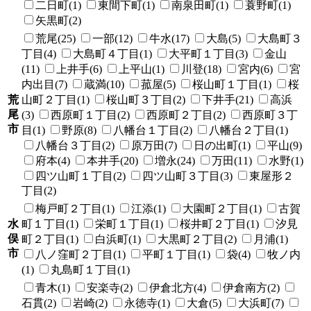
二日町(1)
東間下町(1)
南泉田町(1)
蓑野町(1)
矢黒町(2)
荒尾(25)
一部(12)
牛水(17)
大島(5)
大島町３
丁目(4)
大島町４丁目(1)
大平町１丁目(3)
金山
(11)
上井手(6)
上平山(1)
川登(18)
宮内(6)
宮
内出目(7)
蔵満(10)
菰屋(5)
桜山町１丁目(1)
桜
荒
山町２丁目(1)
桜山町３丁目(2)
下井手(21)
高浜
尾
(3)
西原町１丁目(2)
西原町２丁目(2)
西原町３丁
市
目(1)
野原(8)
八幡台１丁目(2)
八幡台２丁目(1)
八幡台３丁目(2)
原万田(7)
日の出町(1)
平山(9)
府本(4)
本井手(20)
増永(24)
万田(11)
水野(1)
四ツ山町１丁目(2)
四ツ山町３丁目(3)
東屋形２
丁目(2)
梅戸町２丁目(1)
江添(1)
大園町２丁目(1)
古賀
水
町１丁目(1)
栄町１丁目(1)
桜井町２丁目(1)
汐見
俣
町２丁目(1)
白浜町(1)
大黒町２丁目(2)
月浦(1)
市
八ノ窪町２丁目(1)
平町１丁目(1)
袋(4)
牧ノ内
(1)
丸島町１丁目(1)
青木(1)
安楽寺(2)
伊倉北方(4)
伊倉南方(2)
石貫(2)
岩崎(2)
永徳寺(1)
大倉(5)
大浜町(7)