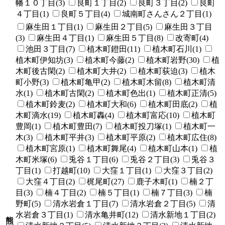
幡１０丁目(3)
良町１丁目(2)
良町３丁目(2)
良町
４丁目(1)
良町５丁目(4)
城南町さんさん２丁目(1)
麻生田１丁目(1)
麻生田２丁目(5)
麻生田３丁目
(3)
麻生田４丁目(1)
麻生田５丁目(8)
改寄町(4)
池田３丁目(7)
植木町鐙田(11)
植木町石川(1)
植木町伊知坊(3)
植木町今藤(2)
植木町岩野(30)
植
木町後古閑(2)
植木町大井(2)
植木町荻迫(3)
植木
町小野(3)
植木町亀甲(2)
植木町木留(8)
植木町清
水(1)
植木町古閑(2)
植木町色出(1)
植木町正清(5)
植木町鈴麦(2)
植木町大和(6)
植木町田底(2)
植
木町滴水(19)
植木町轟(4)
植木町富応(10)
植木町
豊岡(1)
植木町豊田(7)
植木町投刀塚(1)
植木町一
木(3)
植木町平井(3)
植木町平原(2)
植木町広住(8)
植木町宮原(1)
植木町舞尾(4)
植木町山本(1)
植
木町米塚(6)
兎谷１丁目(6)
兎谷２丁目(3)
兎谷３
丁目(1)
打越町(10)
大窪１丁目(1)
大窪３丁目(2)
大窪４丁目(2)
梶尾町(27)
鹿子木町(1)
楠２丁
目(3)
楠４丁目(2)
楠５丁目(1)
楠７丁目(3)
楠
野町(5)
清水岩倉１丁目(7)
清水岩倉２丁目(5)
清
水岩倉３丁目(1)
清水亀井町(12)
清水新地１丁目(2)
熊