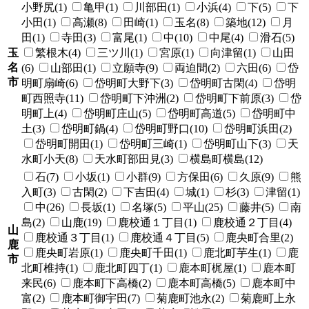
小野尻(1)
亀甲(1)
川部田(1)
小浜(4)
下(5)
下
小田(1)
高瀬(8)
田崎(1)
玉名(8)
築地(12)
月
田(1)
寺田(3)
富尾(1)
中(10)
中尾(4)
滑石(5)
玉
繁根木(4)
三ツ川(1)
宮原(1)
向津留(1)
山田
名
(6)
山部田(1)
立願寺(9)
両迫間(2)
六田(6)
岱
市
明町扇崎(6)
岱明町大野下(3)
岱明町古閑(4)
岱明
町西照寺(11)
岱明町下沖洲(2)
岱明町下前原(3)
岱
明町上(4)
岱明町庄山(5)
岱明町高道(5)
岱明町中
土(3)
岱明町鍋(4)
岱明町野口(10)
岱明町浜田(2)
岱明町開田(1)
岱明町三崎(1)
岱明町山下(3)
天
水町小天(8)
天水町部田見(3)
横島町横島(12)
石(7)
小坂(1)
小群(9)
方保田(6)
久原(9)
熊
入町(3)
古閑(2)
下吉田(4)
城(1)
杉(3)
津留(1)
中(26)
長坂(1)
名塚(5)
平山(25)
藤井(5)
南
島(2)
山鹿(19)
鹿校通１丁目(1)
鹿校通２丁目(4)
山
鹿校通３丁目(1)
鹿校通４丁目(5)
鹿央町合里(2)
鹿
鹿央町岩原(1)
鹿央町千田(1)
鹿北町芋生(1)
鹿
市
北町椎持(1)
鹿北町四丁(1)
鹿本町梶屋(1)
鹿本町
来民(6)
鹿本町下高橋(2)
鹿本町高橋(5)
鹿本町中
富(2)
鹿本町御宇田(7)
菊鹿町池永(2)
菊鹿町上永