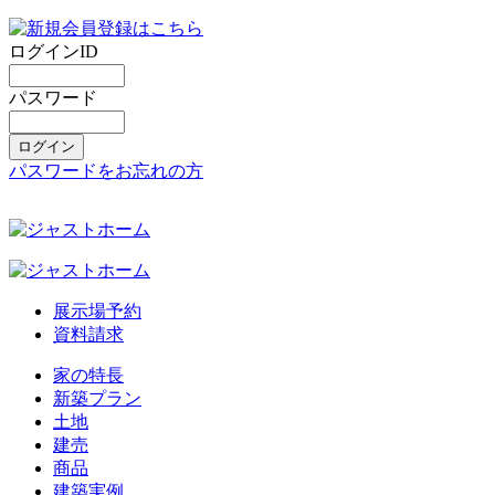
ログインID
パスワード
パスワードをお忘れの方
展示場予約
資料請求
家の特長
新築プラン
土地
建売
商品
建築実例