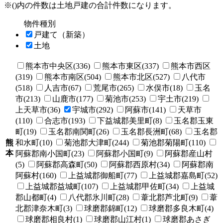
※()内の件数は土地戸建の合計件数になります。
物件種別
戸建て（新築）
土地
熊本市中央区(336)
熊本市東区(337)
熊本市西区
(319)
熊本市南区(504)
熊本市北区(527)
八代市
(518)
人吉市(67)
荒尾市(265)
水俣市(18)
玉名
市(213)
山鹿市(177)
菊池市(253)
宇土市(219)
上天草市(36)
宇城市(292)
阿蘇市(141)
天草市
(110)
合志市(193)
下益城郡美里町(8)
玉名郡玉東
町(19)
玉名郡南関町(26)
玉名郡長洲町(68)
玉名郡
熊
和水町(10)
菊池郡大津町(244)
菊池郡菊陽町(110)
本
阿蘇郡南小国町(23)
阿蘇郡小国町(9)
阿蘇郡産山村
(5)
阿蘇郡高森町(50)
阿蘇郡西原村(34)
阿蘇郡南
阿蘇村(160)
上益城郡御船町(77)
上益城郡嘉島町(52)
上益城郡益城町(107)
上益城郡甲佐町(34)
上益城
郡山都町(4)
八代郡氷川町(28)
葦北郡芦北町(9)
葦
北郡津奈木町(3)
球磨郡錦町(12)
球磨郡多良木町(4)
球磨郡相良村(1)
球磨郡山江村(1)
球磨郡あさぎ