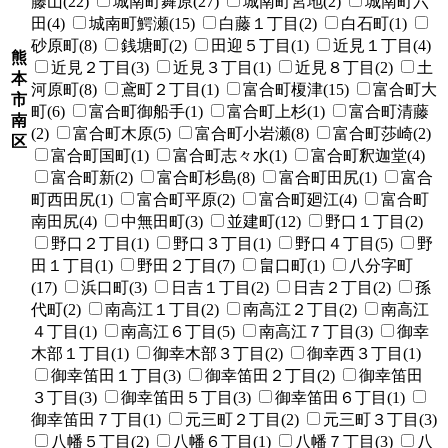
藤山(22)
城南町舞原(27)
城南町宮地(2)
城南町六
田(4)
城南町鰐瀬(15)
白藤１丁目(2)
白石町(1)
砂原町(8)
銭塘町(2)
田迎５丁目(1)
近見１丁目(4)
熊
近見２丁目(3)
近見３丁目(1)
近見８丁目(2)
土
本
河原町(8)
鳶町２丁目(1)
富合町榎津(15)
富合町大
市
町(6)
富合町御船手(1)
富合町上杉(1)
富合町清藤
南
(2)
富合町木原(5)
富合町小岩瀬(8)
富合町莎崎(2)
区
富合町国町(1)
富合町志々水(1)
富合町釈迦堂(4)
富合町新(2)
富合町杉島(8)
富合町田尻(1)
富合
町西田尻(1)
富合町平原(2)
富合町廻江(4)
富合町
南田尻(4)
中無田町(3)
並建町(12)
野口１丁目(2)
野口２丁目(1)
野口３丁目(1)
野口４丁目(5)
野
田１丁目(1)
野田２丁目(7)
畠口町(1)
八分字町
(17)
浜口町(3)
日吉１丁目(2)
日吉２丁目(2)
孫
代町(2)
南高江１丁目(2)
南高江２丁目(2)
南高江
４丁目(1)
南高江６丁目(5)
南高江７丁目(3)
御幸
木部１丁目(1)
御幸木部３丁目(2)
御幸西３丁目(1)
御幸笛田１丁目(3)
御幸笛田２丁目(2)
御幸笛田
３丁目(3)
御幸笛田５丁目(3)
御幸笛田６丁目(1)
御幸笛田７丁目(1)
元三町２丁目(2)
元三町３丁目(3)
八幡５丁目(2)
八幡６丁目(1)
八幡７丁目(3)
八