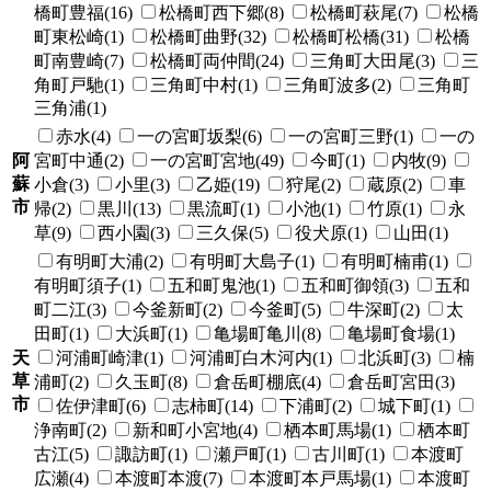
橋町豊福(16)
松橋町西下郷(8)
松橋町萩尾(7)
松橋
町東松崎(1)
松橋町曲野(32)
松橋町松橋(31)
松橋
町南豊崎(7)
松橋町両仲間(24)
三角町大田尾(3)
三
角町戸馳(1)
三角町中村(1)
三角町波多(2)
三角町
三角浦(1)
赤水(4)
一の宮町坂梨(6)
一の宮町三野(1)
一の
阿
宮町中通(2)
一の宮町宮地(49)
今町(1)
内牧(9)
蘇
小倉(3)
小里(3)
乙姫(19)
狩尾(2)
蔵原(2)
車
市
帰(2)
黒川(13)
黒流町(1)
小池(1)
竹原(1)
永
草(9)
西小園(3)
三久保(5)
役犬原(1)
山田(1)
有明町大浦(2)
有明町大島子(1)
有明町楠甫(1)
有明町須子(1)
五和町鬼池(1)
五和町御領(3)
五和
町二江(3)
今釜新町(2)
今釜町(5)
牛深町(2)
太
田町(1)
大浜町(1)
亀場町亀川(8)
亀場町食場(1)
天
河浦町崎津(1)
河浦町白木河内(1)
北浜町(3)
楠
草
浦町(2)
久玉町(8)
倉岳町棚底(4)
倉岳町宮田(3)
市
佐伊津町(6)
志柿町(14)
下浦町(2)
城下町(1)
浄南町(2)
新和町小宮地(4)
栖本町馬場(1)
栖本町
古江(5)
諏訪町(1)
瀬戸町(1)
古川町(1)
本渡町
広瀬(4)
本渡町本渡(7)
本渡町本戸馬場(1)
本渡町