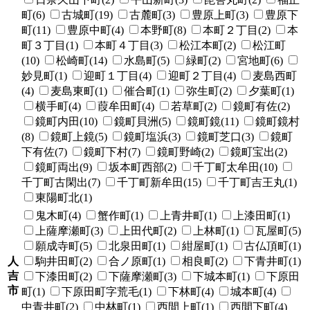
町(6)
古城町(19)
古麓町(3)
豊原上町(3)
豊原下
町(11)
豊原中町(4)
本野町(8)
本町２丁目(2)
本
町３丁目(1)
本町４丁目(3)
松江本町(2)
松江町
(10)
松崎町(14)
水島町(5)
緑町(2)
宮地町(6)
妙見町(1)
迎町１丁目(4)
迎町２丁目(4)
麦島西町
(4)
麦島東町(1)
催合町(1)
弥生町(2)
夕葉町(1)
横手町(4)
葭牟田町(4)
若草町(2)
鏡町有佐(2)
鏡町内田(10)
鏡町貝洲(5)
鏡町鏡(11)
鏡町鏡村
(8)
鏡町上鏡(5)
鏡町塩浜(3)
鏡町芝口(3)
鏡町
下有佐(7)
鏡町下村(7)
鏡町野崎(2)
鏡町宝出(2)
鏡町両出(9)
坂本町西部(2)
千丁町太牟田(10)
千丁町古閑出(7)
千丁町新牟田(15)
千丁町吉王丸(1)
東陽町北(1)
鬼木町(4)
蟹作町(1)
上青井町(1)
上漆田町(1)
上薩摩瀬町(3)
上田代町(2)
上林町(1)
瓦屋町(5)
願成寺町(5)
北泉田町(1)
紺屋町(1)
古仏頂町(1)
人
駒井田町(2)
合ノ原町(1)
相良町(2)
下青井町(1)
吉
下漆田町(2)
下薩摩瀬町(3)
下城本町(1)
下原田
市
町(1)
下原田町字荒毛(1)
下林町(4)
城本町(4)
中青井町(2)
中林町(1)
西間上町(1)
西間下町(4)