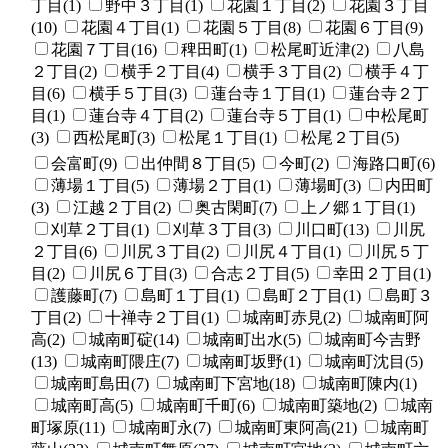
丁目(1)
野中３丁目(1)
花園１丁目(2)
花園３丁目
(10)
花園４丁目(1)
花園５丁目(8)
花園６丁目(9)
花園７丁目(16)
稗田町(1)
松尾町近津(2)
八島
２丁目(2)
横手２丁目(4)
横手３丁目(2)
横手４丁
目(6)
横手５丁目(3)
蓮台寺１丁目(1)
蓮台寺２丁
目(1)
蓮台寺４丁目(2)
蓮台寺５丁目(1)
中松尾町
(3)
西松尾町(3)
松尾１丁目(1)
松尾２丁目(5)
会富町(9)
出仲間８丁目(5)
今町(2)
海路口町(6)
薄場１丁目(5)
薄場２丁目(1)
薄場町(3)
内田町
(3)
江越２丁目(2)
奥古閑町(7)
上ノ郷１丁目(1)
刈草２丁目(1)
刈草３丁目(3)
川口町(13)
川尻
２丁目(6)
川尻３丁目(2)
川尻４丁目(1)
川尻５丁
目(2)
川尻６丁目(3)
合志２丁目(5)
幸田２丁目(1)
護藤町(7)
島町１丁目(1)
島町２丁目(1)
島町３
丁目(2)
十禅寺２丁目(1)
城南町赤見(2)
城南町阿
高(2)
城南町碇(14)
城南町出水(5)
城南町今吉野
(13)
城南町隈庄(7)
城南町坂野(1)
城南町沈目(5)
城南町島田(7)
城南町下宮地(18)
城南町陳内(1)
城南町高(5)
城南町千町(6)
城南町築地(2)
城南
町塚原(11)
城南町永(7)
城南町東阿高(21)
城南町