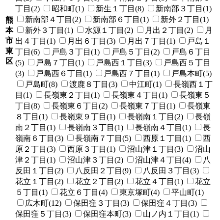
丁目(2)
昭和町(1)
新生１丁目(8)
新南部３丁目(1)
新南部４丁目(2)
新南部６丁目(1)
新外２丁目(1)
熊
本
新外３丁目(1)
水源１丁目(2)
月出２丁目(2)
月
市
出４丁目(1)
月出６丁目(3)
月出７丁目(1)
戸島１
東
丁目(6)
戸島３丁目(1)
戸島５丁目(2)
戸島６丁目
区
(5)
戸島７丁目(1)
戸島西１丁目(3)
戸島西５丁目
(3)
戸島西６丁目(1)
戸島西７丁目(1)
戸島本町(5)
戸島町(8)
渡鹿８丁目(3)
中江町(1)
長嶺西１丁
目(1)
長嶺東２丁目(1)
長嶺東４丁目(1)
長嶺東５
丁目(8)
長嶺東６丁目(2)
長嶺東７丁目(1)
長嶺東
８丁目(1)
長嶺東９丁目(1)
長嶺南１丁目(2)
長嶺
南２丁目(1)
長嶺南３丁目(1)
長嶺南４丁目(1)
長
嶺南６丁目(3)
長嶺南７丁目(5)
西原１丁目(1)
西
原２丁目(3)
西原３丁目(1)
沼山津１丁目(3)
沼山
津２丁目(1)
沼山津３丁目(2)
沼山津４丁目(4)
八
反田１丁目(2)
八反田２丁目(9)
八反田３丁目(3)
花立１丁目(2)
花立２丁目(2)
花立４丁目(1)
花立
５丁目(1)
花立６丁目(4)
東京塚町(4)
平山町(1)
広木町(12)
保田窪３丁目(3)
保田窪４丁目(3)
保田窪５丁目(3)
保田窪本町(3)
山ノ内１丁目(1)