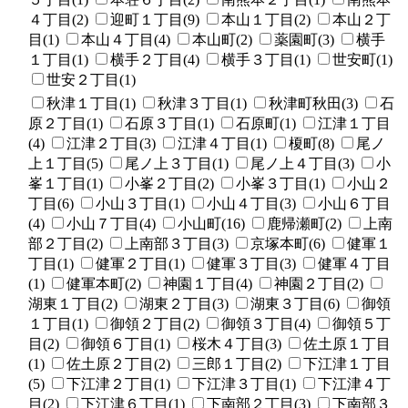
４丁目(2)
迎町１丁目(9)
本山１丁目(2)
本山２丁
目(1)
本山４丁目(4)
本山町(2)
薬園町(3)
横手
１丁目(1)
横手２丁目(4)
横手３丁目(1)
世安町(1)
世安２丁目(1)
秋津１丁目(1)
秋津３丁目(1)
秋津町秋田(3)
石
原２丁目(1)
石原３丁目(1)
石原町(1)
江津１丁目
(4)
江津２丁目(3)
江津４丁目(1)
榎町(8)
尾ノ
上１丁目(5)
尾ノ上３丁目(1)
尾ノ上４丁目(3)
小
峯１丁目(1)
小峯２丁目(2)
小峯３丁目(1)
小山２
丁目(6)
小山３丁目(1)
小山４丁目(3)
小山６丁目
(4)
小山７丁目(4)
小山町(16)
鹿帰瀬町(2)
上南
部２丁目(2)
上南部３丁目(3)
京塚本町(6)
健軍１
丁目(1)
健軍２丁目(1)
健軍３丁目(3)
健軍４丁目
(1)
健軍本町(2)
神園１丁目(4)
神園２丁目(2)
湖東１丁目(2)
湖東２丁目(3)
湖東３丁目(6)
御領
１丁目(1)
御領２丁目(2)
御領３丁目(4)
御領５丁
目(2)
御領６丁目(1)
桜木４丁目(3)
佐土原１丁目
(1)
佐土原２丁目(2)
三郎１丁目(2)
下江津１丁目
(5)
下江津２丁目(1)
下江津３丁目(1)
下江津４丁
目(2)
下江津６丁目(1)
下南部２丁目(3)
下南部３