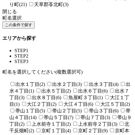
り町(21)
天草郡苓北町(3)
閉じる
町名選択
エリアから探す
STEP1
STEP2
STEP3
町名を選択してください(複数選択可)
出水１丁目(2)
出水２丁目(3)
出水３丁目(4)
出
水４丁目(1)
出水５丁目(2)
出水６丁目(6)
出水７
丁目(3)
出水８丁目(6)
魚屋町３丁目(1)
大江１丁
目(1)
大江２丁目(2)
大江４丁目(6)
大江５丁目(2)
帯山１丁目(5)
帯山２丁目(5)
帯山３丁目(6)
帯
山４丁目(14)
帯山５丁目(7)
帯山７丁目(3)
帯山９
丁目(2)
上水前寺１丁目(2)
上水前寺２丁目(3)
北
千反畑町(2)
京町１丁目(4)
京町２丁目(9)
京町本