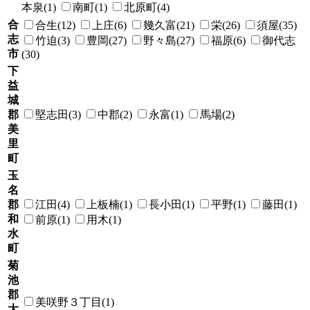
本泉(1)
南町(1)
北原町(4)
合
合生(12)
上庄(6)
幾久富(21)
栄(26)
須屋(35)
志
竹迫(3)
豊岡(27)
野々島(27)
福原(6)
御代志
市
(30)
下
益
城
郡
堅志田(3)
中郡(2)
永富(1)
馬場(2)
美
里
町
玉
名
郡
江田(4)
上板楠(1)
長小田(1)
平野(1)
藤田(1)
和
前原(1)
用木(1)
水
町
菊
池
郡
美咲野３丁目(1)
大