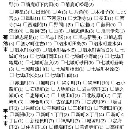
野(1)
菊鹿町下内田(3)
菊鹿町松尾(2)
赤星(3)
出田(4)
今(3)
片角(4)
木柑子(8)
北
宮(5)
重味(1)
下河原(1)
大琳寺(3)
長田(1)
西
寺(14)
西迫間(1)
野間口(9)
広瀬(2)
藤田(5)
森北(4)
隈府(25)
亘(6)
旭志伊坂(3)
旭志伊萩(1)
菊
旭志尾足(1)
旭志川辺(10)
旭志新明(4)
旭志麓
池
(3)
泗水町住吉(11)
泗水町田島(9)
泗水町豊水(4)
市
泗水町永(49)
泗水町福本(5)
泗水町吉富(23)
七
城町台(2)
七城町岡田(2)
七城町小野崎(7)
七城町
亀尾(1)
七城町菰入(2)
七城町砂田(6)
七城町蘇崎
(3)
七城町流川(1)
七城町橋田(1)
七城町林原(2)
七城町水次(2)
七城町山崎(2)
赤瀬町(1)
旭町(2)
網引町(1)
網津町(10)
石小
路町(1)
石橋町(2)
入地町(2)
岩古曽町(23)
馬之
瀬町(3)
恵塚町(2)
上網田町(3)
北段原町(2)
栗
崎町(3)
神合町(3)
古保里町(2)
古城町(6)
境目
町(3)
栄町(5)
笹原町(2)
三拾町(3)
下網田町(8)
宇
新開町(7)
新町１丁目(2)
新町３丁目(4)
新町４
土
丁目(1)
新松原町(7)
神馬町(3)
城塚町(2)
定府
市
町(2)
住吉町(18)
船場町(5)
善道寺町(1)
高柳町