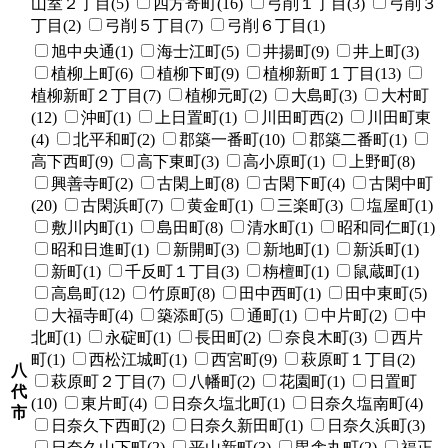
山室２丁目(5)
四方寄町(16)
弓削１丁目(3)
弓削３
丁目(2)
弓削５丁目(7)
弓削６丁目(1)
旭中央通(1)
海士江町(5)
井揚町(9)
井上町(3)
植柳上町(6)
植柳下町(9)
植柳新町１丁目(13)
植柳新町２丁目(7)
植柳元町(2)
大島町(3)
大村町
(12)
沖町(1)
上日置町(1)
川田町西(2)
川田町東
(4)
北平和町(2)
郡築一番町(10)
郡築二番町(1)
高下西町(9)
高下東町(3)
高小原町(1)
上野町(8)
興善寺町(2)
古閑上町(8)
古閑下町(4)
古閑中町
(20)
古閑浜町(7)
黄金町(1)
三楽町(3)
塩屋町(1)
敷川内町(1)
島田町(8)
清水町(1)
昭和同仁町(1)
昭和日進町(1)
新開町(3)
新地町(1)
新浜町(1)
新町(1)
千反町１丁目(3)
栴檀町(1)
鼠蔵町(1)
高島町(12)
竹原町(8)
田中西町(1)
田中東町(5)
大福寺町(4)
築添町(5)
通町(1)
中片町(2)
中
北町(1)
永碇町(1)
長田町(2)
奈良木町(3)
西片
町(1)
西松江城町(1)
西宮町(9)
萩原町１丁目(2)
八
萩原町２丁目(7)
八幡町(2)
花園町(1)
日置町
代
(10)
東片町(4)
日奈久塩北町(1)
日奈久塩南町(4)
市
日奈久下西町(2)
日奈久新田町(1)
日奈久浜町(3)
日奈久山下町(2)
平山新町(3)
毘舎丸町(2)
福正