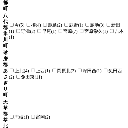
都
町
八
代
今(5)
栫(4)
鹿島(2)
鹿野(1)
島地(3)
新田
郡
(1)
野津(2)
早尾(1)
宮原(7)
宮原栄久(1)
吉本
氷
(1)
川
町
球
磨
郡
あ
上北(4)
上西(1)
岡原北(2)
深田西(1)
免田西
さ
(2)
免田東(11)
ぎ
り
町
天
草
郡
志岐(1)
富岡(2)
苓
北