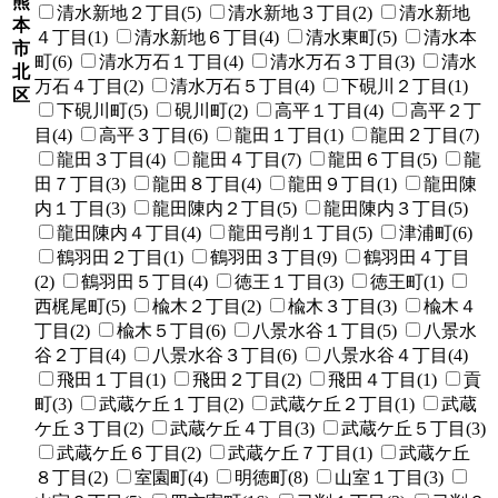
熊
清水新地２丁目(5)
清水新地３丁目(2)
清水新地
本
４丁目(1)
清水新地６丁目(4)
清水東町(5)
清水本
市
町(6)
清水万石１丁目(4)
清水万石３丁目(3)
清水
北
万石４丁目(2)
清水万石５丁目(4)
下硯川２丁目(1)
区
下硯川町(5)
硯川町(2)
高平１丁目(4)
高平２丁
目(4)
高平３丁目(6)
龍田１丁目(1)
龍田２丁目(7)
龍田３丁目(4)
龍田４丁目(7)
龍田６丁目(5)
龍
田７丁目(3)
龍田８丁目(4)
龍田９丁目(1)
龍田陳
内１丁目(3)
龍田陳内２丁目(5)
龍田陳内３丁目(5)
龍田陳内４丁目(4)
龍田弓削１丁目(5)
津浦町(6)
鶴羽田２丁目(1)
鶴羽田３丁目(9)
鶴羽田４丁目
(2)
鶴羽田５丁目(4)
徳王１丁目(3)
徳王町(1)
西梶尾町(5)
楡木２丁目(2)
楡木３丁目(3)
楡木４
丁目(2)
楡木５丁目(6)
八景水谷１丁目(5)
八景水
谷２丁目(4)
八景水谷３丁目(6)
八景水谷４丁目(4)
飛田１丁目(1)
飛田２丁目(2)
飛田４丁目(1)
貢
町(3)
武蔵ケ丘１丁目(2)
武蔵ケ丘２丁目(1)
武蔵
ケ丘３丁目(2)
武蔵ケ丘４丁目(3)
武蔵ケ丘５丁目(3)
武蔵ケ丘６丁目(2)
武蔵ケ丘７丁目(1)
武蔵ケ丘
８丁目(2)
室園町(4)
明徳町(8)
山室１丁目(3)