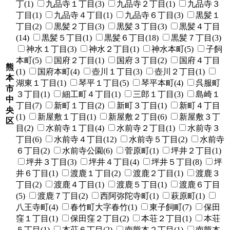
丁(1)
九品寺１丁目(3)
九品寺２丁目(1)
九品寺３
丁目(1)
九品寺４丁目(1)
九品寺６丁目(3)
黒髪１
丁目(2)
黒髪２丁目(3)
黒髪３丁目(3)
黒髪４丁目
(14)
黒髪５丁目(1)
黒髪６丁目(18)
黒髪７丁目(3)
神水１丁目(3)
神水２丁目(1)
神水本町(5)
子飼
本町(5)
国府２丁目(1)
国府３丁目(2)
国府４丁目
熊
(1)
国府本町(4)
壺川１丁目(3)
壺川２丁目(1)
本
湖東１丁目(1)
琴平１丁目(5)
琴平本町(4)
呉服町
市
３丁目(1)
細工町４丁目(1)
三郎１丁目(3)
島崎１
中
丁目(7)
新町１丁目(2)
新町３丁目(1)
新町４丁目
央
(1)
新屋敷１丁目(1)
新屋敷２丁目(6)
新屋敷３丁
区
目(2)
水前寺１丁目(4)
水前寺２丁目(1)
水前寺３
丁目(6)
水前寺４丁目(12)
水前寺５丁目(2)
水前寺
６丁目(2)
水前寺公園(6)
菅原町(1)
坪井２丁目(1)
坪井３丁目(3)
坪井４丁目(4)
坪井５丁目(8)
坪
井６丁目(1)
渡鹿１丁目(2)
渡鹿２丁目(1)
渡鹿３
丁目(2)
渡鹿４丁目(1)
渡鹿５丁目(1)
渡鹿６丁目
(5)
渡鹿７丁目(2)
西阿弥陀寺町(1)
萩原町(1)
八王寺町(4)
春竹町大字春竹(1)
東子飼町(7)
保田
窪１丁目(1)
保田窪２丁目(2)
本荘２丁目(1)
本荘
５丁目(1)
本荘６丁目(2)
南熊本２丁目(1)
南熊本