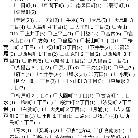
二日町(1)
東間下町(1)
南泉田町(1)
蓑野町(1)
矢黒町(2)
荒尾(28)
一部(12)
牛水(17)
大島(5)
大島町３
丁目(4)
大島町４丁目(1)
大平町１丁目(3)
金山
(11)
上井手(6)
上平山(1)
川登(18)
宮内(6)
宮
内出目(7)
蔵満(10)
菰屋(5)
桜山町１丁目(1)
桜
荒
山町２丁目(1)
桜山町３丁目(2)
下井手(21)
高浜
尾
(3)
西原町１丁目(2)
西原町２丁目(2)
西原町３丁
市
目(1)
野原(8)
八幡台１丁目(2)
八幡台２丁目(1)
八幡台３丁目(2)
原万田(8)
日の出町(1)
平山(9)
府本(4)
本井手(20)
増永(24)
万田(11)
水野(1)
四ツ山町１丁目(2)
四ツ山町３丁目(3)
東屋形２
丁目(2)
梅戸町２丁目(1)
大園町２丁目(1)
古賀町１丁目
水
(1)
栄町１丁目(1)
桜井町２丁目(1)
汐見町２丁目
俣
(1)
白浜町(1)
大黒町２丁目(2)
月浦(1)
八ノ窪
市
町２丁目(1)
平町１丁目(1)
袋(4)
牧ノ内(1)
丸
島町１丁目(1)
青木(1)
安楽寺(2)
伊倉北方(4)
伊倉南方(2)
石貫(2)
岩崎(2)
永徳寺(1)
大倉(5)
大浜町(7)