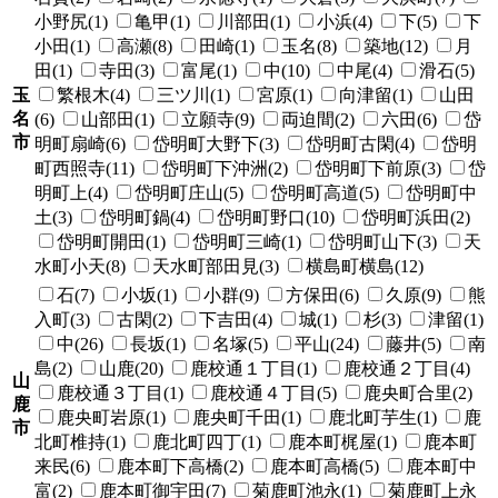
小野尻(1)
亀甲(1)
川部田(1)
小浜(4)
下(5)
下
小田(1)
高瀬(8)
田崎(1)
玉名(8)
築地(12)
月
田(1)
寺田(3)
富尾(1)
中(10)
中尾(4)
滑石(5)
玉
繁根木(4)
三ツ川(1)
宮原(1)
向津留(1)
山田
名
(6)
山部田(1)
立願寺(9)
両迫間(2)
六田(6)
岱
市
明町扇崎(6)
岱明町大野下(3)
岱明町古閑(4)
岱明
町西照寺(11)
岱明町下沖洲(2)
岱明町下前原(3)
岱
明町上(4)
岱明町庄山(5)
岱明町高道(5)
岱明町中
土(3)
岱明町鍋(4)
岱明町野口(10)
岱明町浜田(2)
岱明町開田(1)
岱明町三崎(1)
岱明町山下(3)
天
水町小天(8)
天水町部田見(3)
横島町横島(12)
石(7)
小坂(1)
小群(9)
方保田(6)
久原(9)
熊
入町(3)
古閑(2)
下吉田(4)
城(1)
杉(3)
津留(1)
中(26)
長坂(1)
名塚(5)
平山(24)
藤井(5)
南
島(2)
山鹿(20)
鹿校通１丁目(1)
鹿校通２丁目(4)
山
鹿校通３丁目(1)
鹿校通４丁目(5)
鹿央町合里(2)
鹿
鹿央町岩原(1)
鹿央町千田(1)
鹿北町芋生(1)
鹿
市
北町椎持(1)
鹿北町四丁(1)
鹿本町梶屋(1)
鹿本町
来民(6)
鹿本町下高橋(2)
鹿本町高橋(5)
鹿本町中
富(2)
鹿本町御宇田(7)
菊鹿町池永(1)
菊鹿町上永