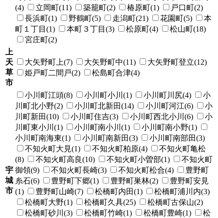
(4)
立岡町(11)
築籠町(2)
椿原町(1)
戸口町(2)
長浜町(1)
野鶴町(5)
走潟町(21)
花園町(5)
本
町１丁目(1)
本町３丁目(3)
松原町(4)
松山町(18)
宮庄町(2)
上
天
大矢野町上(7)
大矢野町中(11)
大矢野町登立(12)
草
姫戸町二間戸(2)
松島町合津(4)
市
小川町江頭(8)
小川町小川(1)
小川町川尻(4)
小
川町北小野(2)
小川町北新田(14)
小川町河江(6)
小
川町新田(10)
小川町住吉(3)
小川町西北小川(6)
小
川町東小川(1)
小川町南小川(1)
小川町南小野(1)
小川町南海東(1)
小川町南新田(3)
小川町南部田(3)
不知火町大見(1)
不知火町柏原(4)
不知火町亀松
(8)
不知火町高良(10)
不知火町小曽部(1)
不知火町
宇
御領(9)
不知火町長崎(3)
不知火町松合(4)
豊野町
城
糸石(6)
豊野町下郷(1)
豊野町巣林(2)
豊野町安見
市
(1)
豊野町山崎(7)
松橋町内田(1)
松橋町浦川内(3)
松橋町大野(1)
松橋町久具(25)
松橋町古保山(2)
松橋町砂川(3)
松橋町竹崎(1)
松橋町豊崎(1)
松