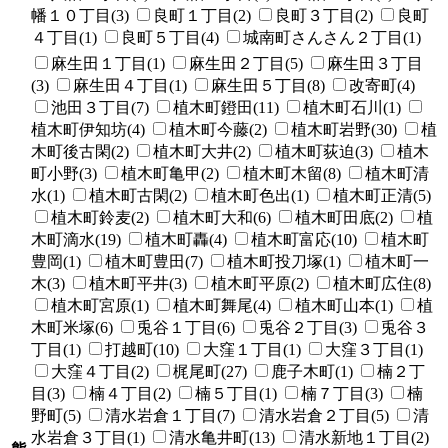
幡１０丁目(3)
良町１丁目(2)
良町３丁目(2)
良町
４丁目(1)
良町５丁目(4)
城南町さんさん２丁目(1)
麻生田１丁目(1)
麻生田２丁目(5)
麻生田３丁目
(3)
麻生田４丁目(1)
麻生田５丁目(8)
改寄町(4)
池田３丁目(7)
植木町鐙田(11)
植木町石川(1)
植木町伊知坊(4)
植木町今藤(2)
植木町岩野(30)
植
木町後古閑(2)
植木町大井(2)
植木町荻迫(3)
植木
町小野(3)
植木町亀甲(2)
植木町木留(8)
植木町清
水(1)
植木町古閑(2)
植木町色出(1)
植木町正清(5)
植木町鈴麦(2)
植木町大和(6)
植木町田底(2)
植
木町滴水(19)
植木町轟(4)
植木町富応(10)
植木町
豊岡(1)
植木町豊田(7)
植木町投刀塚(1)
植木町一
木(3)
植木町平井(3)
植木町平原(2)
植木町広住(8)
植木町宮原(1)
植木町舞尾(4)
植木町山本(1)
植
木町米塚(6)
兎谷１丁目(6)
兎谷２丁目(3)
兎谷３
丁目(1)
打越町(10)
大窪１丁目(1)
大窪３丁目(1)
大窪４丁目(2)
梶尾町(27)
鹿子木町(1)
楠２丁
目(3)
楠４丁目(2)
楠５丁目(1)
楠７丁目(3)
楠
野町(5)
清水岩倉１丁目(7)
清水岩倉２丁目(5)
清
水岩倉３丁目(1)
清水亀井町(13)
清水新地１丁目(2)