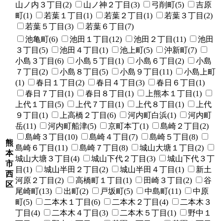
山ノ内３丁目(2)
山ノ神２丁目(3)
弓削町(5)
吉原
町(1)
若葉１丁目(1)
若葉２丁目(1)
若葉３丁目(2)
若葉５丁目(3)
若葉６丁目(7)
池亀町(6)
池田１丁目(12)
池田２丁目(11)
池田
３丁目(5)
池田４丁目(1)
池上町(5)
沖新町(7)
小島３丁目(6)
小島５丁目(1)
小島６丁目(2)
小島
７丁目(2)
小島８丁目(5)
小島９丁目(11)
小島上町
(1)
春日１丁目(2)
春日４丁目(3)
春日６丁目(1)
春日７丁目(1)
春日８丁目(1)
上熊本１丁目(1)
上代１丁目(5)
上代７丁目(1)
上代８丁目(1)
上代
９丁目(1)
上高橋２丁目(6)
河内町白浜(1)
河内町
岳(11)
河内町船津(5)
京町本丁(1)
島崎２丁目(2)
島崎３丁目(10)
島崎４丁目(7)
島崎５丁目(8)
熊
島崎６丁目(11)
島崎７丁目(8)
城山大塘１丁目(2)
本
城山大塘３丁目(4)
城山下代２丁目(3)
城山下代３丁
市
目(1)
城山半田２丁目(2)
城山半田４丁目(1)
新土
西
河原２丁目(2)
高橋町１丁目(1)
田崎３丁目(2)
谷
区
尾崎町(13)
出町(2)
戸坂町(5)
中島町(11)
中原
町(5)
二本木１丁目(6)
二本木２丁目(4)
二本木３
丁目(4)
二本木４丁目(3)
二本木５丁目(1)
野中１