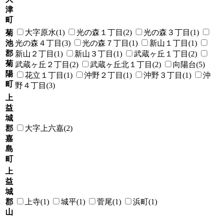
津
町
大字原水(1)
光の森１丁目(2)
光の森３丁目(1)
菊
池
光の森４丁目(3)
光の森７丁目(1)
新山１丁目(1)
郡
新山２丁目(1)
新山３丁目(1)
武蔵ヶ丘１丁目(2)
菊
武蔵ヶ丘２丁目(2)
武蔵ヶ丘北１丁目(2)
向陽台(5)
陽
花立１丁目(1)
沖野２丁目(1)
沖野３丁目(1)
沖
町
野４丁目(3)
上
益
城
郡
大字上六嘉(2)
嘉
島
町
上
益
城
郡
上寺(1)
城平(1)
菅尾(1)
浜町(1)
山