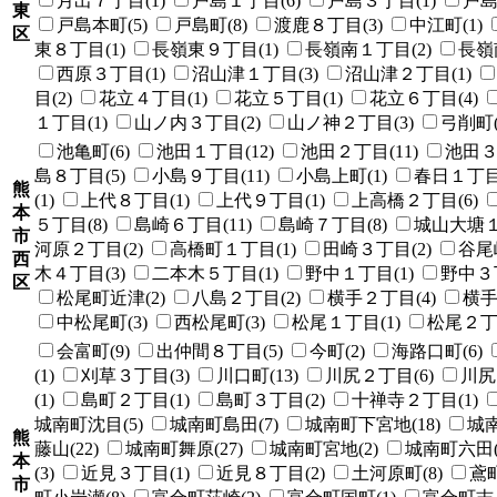
月出７丁目(1)
戸島１丁目(6)
戸島３丁目(1)
戸島
東
戸島本町(5)
戸島町(8)
渡鹿８丁目(3)
中江町(1)
区
東８丁目(1)
長嶺東９丁目(1)
長嶺南１丁目(2)
長嶺
西原３丁目(1)
沼山津１丁目(3)
沼山津２丁目(1)
目(2)
花立４丁目(1)
花立５丁目(1)
花立６丁目(4)
１丁目(1)
山ノ内３丁目(2)
山ノ神２丁目(3)
弓削町(
池亀町(6)
池田１丁目(12)
池田２丁目(11)
池田３
島８丁目(5)
小島９丁目(11)
小島上町(1)
春日１丁目(
熊
(1)
上代８丁目(1)
上代９丁目(1)
上高橋２丁目(6)
本
５丁目(8)
島崎６丁目(11)
島崎７丁目(8)
城山大塘１
市
河原２丁目(2)
高橋町１丁目(1)
田崎３丁目(2)
谷尾崎
西
木４丁目(3)
二本木５丁目(1)
野中１丁目(1)
野中３丁
区
松尾町近津(2)
八島２丁目(2)
横手２丁目(4)
横手
中松尾町(3)
西松尾町(3)
松尾１丁目(1)
松尾２丁目
会富町(9)
出仲間８丁目(5)
今町(2)
海路口町(6)
(1)
刈草３丁目(3)
川口町(13)
川尻２丁目(6)
川尻
(1)
島町２丁目(1)
島町３丁目(2)
十禅寺２丁目(1)
城南町沈目(5)
城南町島田(7)
城南町下宮地(18)
城南
熊
藤山(22)
城南町舞原(27)
城南町宮地(2)
城南町六田(
本
(3)
近見３丁目(1)
近見８丁目(2)
土河原町(8)
鳶町
市