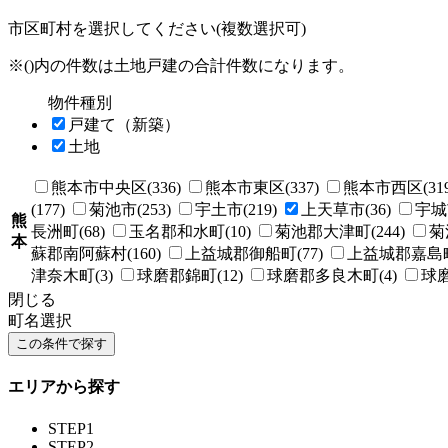
市区町村を選択してください(複数選択可)
※()内の件数は土地戸建の合計件数になります。
物件種別
戸建て（新築）
土地
熊本市中央区(336)
熊本市東区(337)
熊本市西区(319
(177)
菊池市(253)
宇土市(219)
上天草市(36)
宇城市
熊
長洲町(68)
玉名郡和水町(10)
菊池郡大津町(244)
菊
本
蘇郡南阿蘇村(160)
上益城郡御船町(77)
上益城郡嘉島町(
津奈木町(3)
球磨郡錦町(12)
球磨郡多良木町(4)
球磨
閉じる
町名選択
エリアから探す
STEP1
STEP2