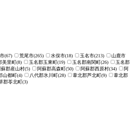
(67)
荒尾市(265)
水俣市(18)
玉名市(213)
山鹿市
美里町(8)
玉名郡玉東町(19)
玉名郡南関町(26)
玉名郡
蘇郡産山村(5)
阿蘇郡高森町(50)
阿蘇郡西原村(34)
阿
山都町(4)
八代郡氷川町(28)
葦北郡芦北町(9)
葦北郡
草郡苓北町(3)