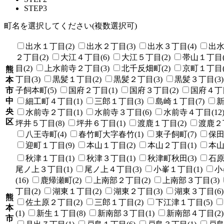
STEP3
町名を選択してください(複数選択可)
出水１丁目(2)
出水２丁目(3)
出水３丁目(4)
出水
２丁目(2)
大江４丁目(6)
大江５丁目(2)
帯山１丁目(
目(2)
上水前寺２丁目(3)
北千反畑町(2)
京町１丁目(
熊
丁目(3)
黒髪１丁目(2)
黒髪２丁目(3)
黒髪３丁目(3)
本
市
子飼本町(5)
国府２丁目(1)
国府３丁目(2)
国府４丁目
中
細工町４丁目(1)
三郎１丁目(3)
島崎１丁目(7)
新
央
水前寺２丁目(1)
水前寺３丁目(6)
水前寺４丁目(12
区
坪井５丁目(8)
坪井６丁目(1)
渡鹿１丁目(2)
渡鹿２丁
八王寺町(4)
春竹町大字春竹(1)
東子飼町(7)
保田
迎町１丁目(9)
本山１丁目(2)
本山２丁目(1)
本山
秋津１丁目(1)
秋津３丁目(1)
秋津町秋田(3)
石原
尾ノ上３丁目(1)
尾ノ上４丁目(3)
小峯１丁目(1)
小
(16)
鹿帰瀬町(2)
上南部２丁目(2)
上南部３丁目(3)
丁目(2)
湖東１丁目(2)
湖東２丁目(3)
湖東３丁目(6)
熊
佐土原２丁目(2)
三郎１丁目(2)
下江津１丁目(5)
本
(1)
新生１丁目(8)
新南部３丁目(1)
新南部４丁目(2)
市