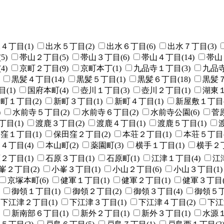
４丁目(1)
出水５丁目(2)
出水６丁目(6)
出水７丁目(3)
5)
帯山２丁目(5)
帯山３丁目(6)
帯山４丁目(14)
帯山
4)
京町２丁目(9)
京町本丁(1)
九品寺１丁目(3)
九品寺
黒髪４丁目(14)
黒髪５丁目(1)
黒髪６丁目(18)
黒髪７
(1)
国府本町(4)
壺川１丁目(3)
壺川２丁目(1)
湖東１
町１丁目(2)
新町３丁目(1)
新町４丁目(1)
新屋敷１丁目(
)
水前寺５丁目(2)
水前寺６丁目(2)
水前寺公園(6)
菅原
目(1)
渡鹿３丁目(2)
渡鹿４丁目(1)
渡鹿５丁目(1)
窪１丁目(1)
保田窪２丁目(2)
本荘２丁目(1)
本荘５丁目(
４丁目(4)
本山町(2)
薬園町(3)
横手１丁目(1)
横手２丁
２丁目(1)
石原３丁目(1)
石原町(1)
江津１丁目(4)
江
峯２丁目(2)
小峯３丁目(1)
小山２丁目(6)
小山３丁目(1)
京塚本町(6)
健軍１丁目(1)
健軍２丁目(1)
健軍３丁目(
御領１丁目(1)
御領２丁目(2)
御領３丁目(4)
御領５丁
下江津２丁目(1)
下江津３丁目(1)
下江津４丁目(2)
下江
新南部６丁目(1)
新外２丁目(1)
新外３丁目(1)
水源１