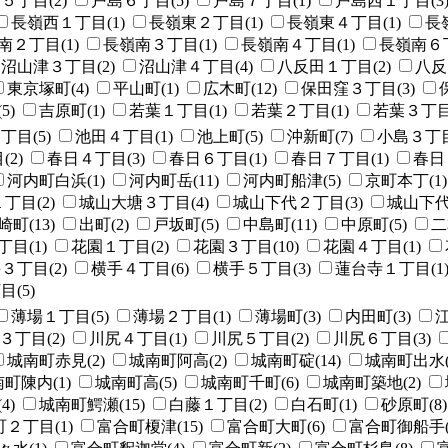
５丁目(2)
戸島６丁目(5)
戸島７丁目(1)
戸島西１丁目(3
長嶺西１丁目(1)
長嶺東２丁目(1)
長嶺東４丁目(1)
長
南２丁目(1)
長嶺南３丁目(1)
長嶺南４丁目(1)
長嶺南６丁
沼山津３丁目(2)
沼山津４丁目(4)
八反田１丁目(2)
八反
東京塚町(4)
平山町(1)
広木町(12)
保田窪３丁目(3)
5)
吉原町(1)
若葉１丁目(1)
若葉２丁目(1)
若葉３丁目(
丁目(5)
池田４丁目(1)
池上町(5)
沖新町(7)
小島３丁目
2)
春日４丁目(3)
春日６丁目(1)
春日７丁目(1)
春日
河内町白浜(1)
河内町岳(11)
河内町船津(5)
京町本丁(1)
丁目(2)
城山大塘３丁目(4)
城山下代２丁目(3)
城山下代
町(13)
出町(2)
戸坂町(5)
中島町(11)
中原町(5)
二
目(1)
花園１丁目(2)
花園３丁目(10)
花園４丁目(1)
３丁目(2)
横手４丁目(6)
横手５丁目(3)
蓮台寺１丁目(1
(5)
薄場１丁目(5)
薄場２丁目(1)
薄場町(3)
内田町(3)
江
３丁目(2)
川尻４丁目(1)
川尻５丁目(2)
川尻６丁目(3)
城南町赤見(2)
城南町阿高(2)
城南町碇(14)
城南町出水(
町陳内(1)
城南町高(5)
城南町千町(6)
城南町築地(2)
4)
城南町鰐瀬(15)
白藤１丁目(2)
白石町(1)
砂原町(8)
２丁目(1)
富合町榎津(15)
富合町大町(6)
富合町御船手(