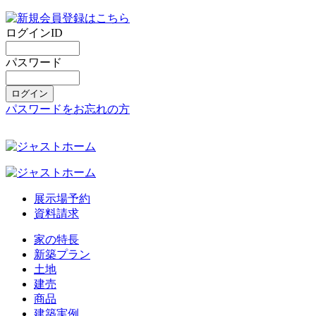
ログインID
パスワード
パスワードをお忘れの方
展示場予約
資料請求
家の特長
新築プラン
土地
建売
商品
建築実例