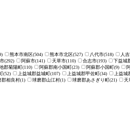
)
熊本市南区(504)
熊本市北区(527)
八代市(518)
人吉市
(292)
阿蘇市(141)
天草市(110)
合志市(193)
下益城郡
池郡菊陽町(110)
阿蘇郡南小国町(23)
阿蘇郡小国町(9)
阿
52)
上益城郡益城町(107)
上益城郡甲佐町(34)
上益城郡
郡相良村(1)
球磨郡山江村(1)
球磨郡あさぎり町(21)
天