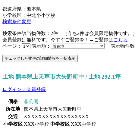
都道府県：熊本県
小学校区：中北小小学校
検索条件変更
検索条件該当物件数：
2
件
（うち
2
件は会員限定物件です。
会員登録は無料です。今すぐご登録を！→ご登録は
こちら
ページ：
表示順：
表示物件数
土地 熊本県上天草市大矢野町中 / 土地 292.1坪
ログイン／会員登録
価格
非公開
所在地
熊本県上天草市大矢野町中
交通
XXXXXXXXXXXXXXXXXX
小学校区
XXX小学校
中学校区
XXX中学校