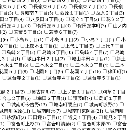
)
戸島西５丁目(3)
戸島西６丁目(1)
戸島西７丁目(1)
嶺東５丁目(8)
長嶺東６丁目(2)
長嶺東７丁目(1)
長嶺
目(3)
長嶺南７丁目(5)
西原１丁目(1)
西原２丁目(3)
田２丁目(9)
八反田３丁目(3)
花立１丁目(2)
花立２丁
保田窪４丁目(3)
保田窪５丁目(3)
保田窪本町(3)
山ノ内
2)
若葉５丁目(3)
若葉６丁目(7)
(6)
小島５丁目(1)
小島６丁目(2)
小島７丁目(2)
小
８丁目(1)
上熊本１丁目(1)
上代１丁目(5)
上代７丁目
島崎２丁目(2)
島崎３丁目(10)
島崎４丁目(7)
島崎
３丁目(1)
城山半田２丁目(2)
城山半田４丁目(1)
新土
本木１丁目(6)
二本木２丁目(4)
二本木３丁目(4)
二本
花園５丁目(8)
花園６丁目(9)
花園７丁目(16)
稗田町(1)
)
蓮台寺２丁目(1)
蓮台寺４丁目(2)
蓮台寺５丁目(1)
越２丁目(2)
奥古閑町(7)
上ノ郷１丁目(1)
刈草２丁目
合志２丁目(5)
幸田２丁目(1)
護藤町(7)
島町１丁目
5)
城南町今吉野(13)
城南町隈庄(7)
城南町坂野(1)
城南町塚原(11)
城南町永(7)
城南町東阿高(21)
城南町
銭塘町(2)
田迎５丁目(1)
近見１丁目(4)
近見２丁目
1)
富合町上杉(1)
富合町清藤(2)
富合町木原(5)
富合