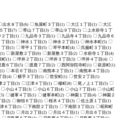
出水８丁目(6)
魚屋町３丁目(1)
大江１丁目(1)
大江
５丁目(7)
帯山７丁目(3)
帯山９丁目(2)
上水前寺１丁
２丁目(1)
九品寺３丁目(1)
九品寺４丁目(1)
九品寺６
丁目(3)
神水１丁目(3)
神水２丁目(1)
神水本町(5)
丁目(1)
琴平１丁目(5)
琴平本町(4)
呉服町３丁目(1)
1)
新屋敷２丁目(6)
新屋敷３丁目(2)
水前寺１丁目(4)
町(1)
坪井２丁目(1)
坪井３丁目(3)
坪井４丁目(4)
渡鹿６丁目(5)
渡鹿７丁目(2)
西阿弥陀寺町(1)
萩原町(1)
1)
本荘６丁目(2)
南熊本２丁目(1)
南熊本４丁目(2)
目(4)
横手３丁目(1)
世安町(1)
世安２丁目(1)
津２丁目(3)
江津４丁目(1)
榎町(8)
尾ノ上１丁目(5)
小山４丁目(3)
小山６丁目(4)
小山７丁目(4)
小山町
3)
健軍４丁目(1)
健軍本町(2)
神園１丁目(4)
神園２
目(2)
御領６丁目(1)
桜木４丁目(3)
佐土原１丁目(1)
津６丁目(1)
下南部２丁目(3)
下南部３丁目(2)
昭和町
丁目(2)
月出２丁目(2)
月出４丁目(1)
月出６丁目(3)