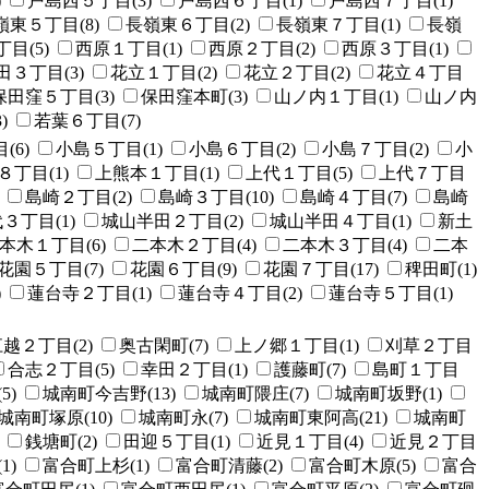
)
戸島西５丁目(3)
戸島西６丁目(1)
戸島西７丁目(1)
嶺東５丁目(8)
長嶺東６丁目(2)
長嶺東７丁目(1)
長嶺
目(5)
西原１丁目(1)
西原２丁目(2)
西原３丁目(1)
田３丁目(3)
花立１丁目(2)
花立２丁目(2)
花立４丁目
保田窪５丁目(3)
保田窪本町(3)
山ノ内１丁目(1)
山ノ内
)
若葉６丁目(7)
(6)
小島５丁目(1)
小島６丁目(2)
小島７丁目(2)
小
８丁目(1)
上熊本１丁目(1)
上代１丁目(5)
上代７丁目
島崎２丁目(2)
島崎３丁目(10)
島崎４丁目(7)
島崎
３丁目(1)
城山半田２丁目(2)
城山半田４丁目(1)
新土
本木１丁目(6)
二本木２丁目(4)
二本木３丁目(4)
二本
花園５丁目(7)
花園６丁目(9)
花園７丁目(17)
稗田町(1)
)
蓮台寺２丁目(1)
蓮台寺４丁目(2)
蓮台寺５丁目(1)
越２丁目(2)
奥古閑町(7)
上ノ郷１丁目(1)
刈草２丁目
合志２丁目(5)
幸田２丁目(1)
護藤町(7)
島町１丁目
5)
城南町今吉野(13)
城南町隈庄(7)
城南町坂野(1)
城南町塚原(10)
城南町永(7)
城南町東阿高(21)
城南町
銭塘町(2)
田迎５丁目(1)
近見１丁目(4)
近見２丁目
1)
富合町上杉(1)
富合町清藤(2)
富合町木原(5)
富合