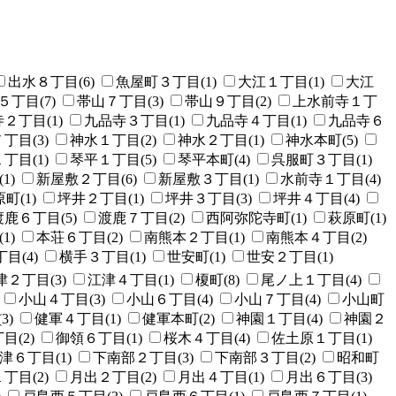
出水８丁目(6)
魚屋町３丁目(1)
大江１丁目(1)
大江
５丁目(7)
帯山７丁目(3)
帯山９丁目(2)
上水前寺１丁
２丁目(1)
九品寺３丁目(1)
九品寺４丁目(1)
九品寺６
丁目(3)
神水１丁目(2)
神水２丁目(1)
神水本町(5)
丁目(1)
琴平１丁目(5)
琴平本町(4)
呉服町３丁目(1)
1)
新屋敷２丁目(6)
新屋敷３丁目(1)
水前寺１丁目(4)
町(1)
坪井２丁目(1)
坪井３丁目(3)
坪井４丁目(4)
渡鹿６丁目(5)
渡鹿７丁目(2)
西阿弥陀寺町(1)
萩原町(1)
1)
本荘６丁目(2)
南熊本２丁目(1)
南熊本４丁目(2)
目(4)
横手３丁目(1)
世安町(1)
世安２丁目(1)
津２丁目(3)
江津４丁目(1)
榎町(8)
尾ノ上１丁目(4)
小山４丁目(3)
小山６丁目(4)
小山７丁目(4)
小山町
3)
健軍４丁目(1)
健軍本町(2)
神園１丁目(4)
神園２
目(2)
御領６丁目(1)
桜木４丁目(4)
佐土原１丁目(1)
津６丁目(1)
下南部２丁目(3)
下南部３丁目(2)
昭和町
丁目(2)
月出２丁目(2)
月出４丁目(1)
月出６丁目(3)