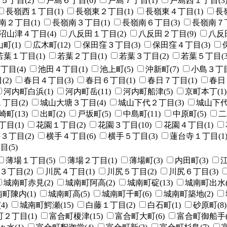
５丁目(2)
戸島６丁目(6)
戸島７丁目(1)
戸島西１丁目(3
長嶺西１丁目(1)
長嶺東２丁目(1)
長嶺東４丁目(1)
長
南２丁目(1)
長嶺南３丁目(1)
長嶺南６丁目(3)
長嶺南７丁
沼山津４丁目(4)
八反田１丁目(2)
八反田２丁目(9)
八反
町(1)
広木町(12)
保田窪３丁目(3)
保田窪４丁目(3)
若葉１丁目(1)
若葉２丁目(1)
若葉３丁目(2)
若葉５丁目(3
丁目(4)
池田４丁目(1)
池上町(5)
沖新町(7)
小島３丁目
2)
春日４丁目(3)
春日６丁目(1)
春日７丁目(1)
春日
河内町白浜(1)
河内町岳(11)
河内町船津(5)
京町本丁(1)
丁目(2)
城山大塘３丁目(4)
城山下代２丁目(3)
城山下代
町(13)
出町(2)
戸坂町(5)
中島町(11)
中原町(5)
二
目(1)
花園１丁目(2)
花園３丁目(10)
花園４丁目(1)
３丁目(2)
横手４丁目(6)
横手５丁目(3)
蓮台寺１丁目(1
(5)
薄場１丁目(5)
薄場２丁目(1)
薄場町(3)
内田町(3)
江
３丁目(2)
川尻４丁目(1)
川尻５丁目(2)
川尻６丁目(3)
城南町赤見(2)
城南町阿高(2)
城南町碇(13)
城南町出水(
町陳内(1)
城南町高(5)
城南町千町(6)
城南町築地(2)
4)
城南町鰐瀬(15)
白藤１丁目(2)
白石町(1)
砂原町(8)
２丁目(1)
富合町榎津(15)
富合町大町(6)
富合町御船手(