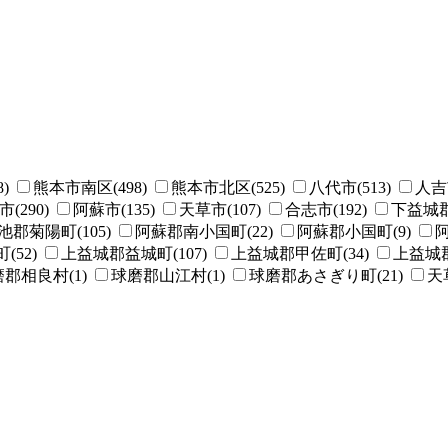
)
熊本市南区(498)
熊本市北区(525)
八代市(513)
人吉市
(290)
阿蘇市(135)
天草市(107)
合志市(192)
下益城郡
池郡菊陽町(105)
阿蘇郡南小国町(22)
阿蘇郡小国町(9)
阿
52)
上益城郡益城町(107)
上益城郡甲佐町(34)
上益城郡
郡相良村(1)
球磨郡山江村(1)
球磨郡あさぎり町(21)
天