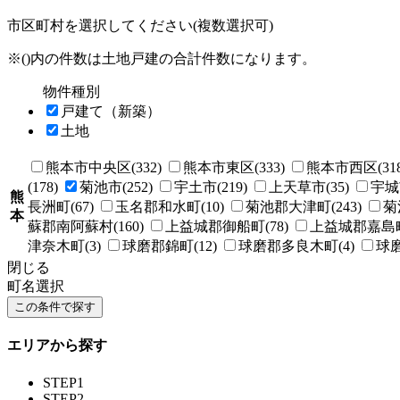
市区町村を選択してください(複数選択可)
※()内の件数は土地戸建の合計件数になります。
物件種別
戸建て（新築）
土地
熊本市中央区(332)
熊本市東区(333)
熊本市西区(318
(178)
菊池市(252)
宇土市(219)
上天草市(35)
宇城市
熊
長洲町(67)
玉名郡和水町(10)
菊池郡大津町(243)
菊
本
蘇郡南阿蘇村(160)
上益城郡御船町(78)
上益城郡嘉島町(
津奈木町(3)
球磨郡錦町(12)
球磨郡多良木町(4)
球磨
閉じる
町名選択
エリアから探す
STEP1
STEP2