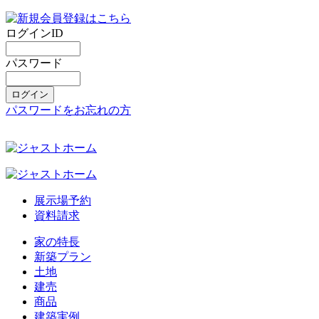
ログインID
パスワード
パスワードをお忘れの方
展示場予約
資料請求
家の特長
新築プラン
土地
建売
商品
建築実例