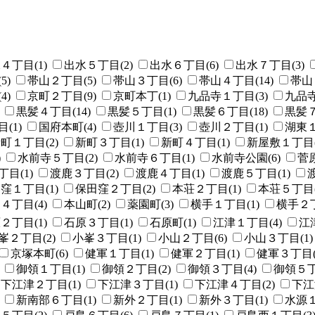
４丁目(1)
出水５丁目(2)
出水６丁目(6)
出水７丁目(3)
5)
帯山２丁目(5)
帯山３丁目(6)
帯山４丁目(14)
帯山
4)
京町２丁目(9)
京町本丁(1)
九品寺１丁目(3)
九品寺
黒髪４丁目(14)
黒髪５丁目(1)
黒髪６丁目(18)
黒髪７
(1)
国府本町(4)
壺川１丁目(3)
壺川２丁目(1)
湖東１
町１丁目(2)
新町３丁目(1)
新町４丁目(1)
新屋敷１丁目(
)
水前寺５丁目(2)
水前寺６丁目(1)
水前寺公園(6)
菅原
目(1)
渡鹿３丁目(2)
渡鹿４丁目(1)
渡鹿５丁目(1)
窪１丁目(1)
保田窪２丁目(2)
本荘２丁目(1)
本荘５丁目(
４丁目(4)
本山町(2)
薬園町(3)
横手１丁目(1)
横手２丁
２丁目(1)
石原３丁目(1)
石原町(1)
江津１丁目(4)
江
峯２丁目(2)
小峯３丁目(1)
小山２丁目(6)
小山３丁目(1)
京塚本町(6)
健軍１丁目(1)
健軍２丁目(1)
健軍３丁目(
御領１丁目(1)
御領２丁目(2)
御領３丁目(4)
御領５丁
下江津２丁目(1)
下江津３丁目(1)
下江津４丁目(2)
下江
新南部６丁目(1)
新外２丁目(1)
新外３丁目(1)
水源１