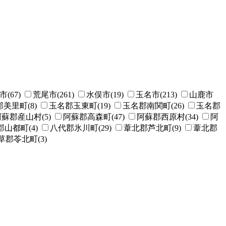
(67)
荒尾市(261)
水俣市(19)
玉名市(213)
山鹿市
美里町(8)
玉名郡玉東町(19)
玉名郡南関町(26)
玉名郡
蘇郡産山村(5)
阿蘇郡高森町(47)
阿蘇郡西原村(34)
阿
山都町(4)
八代郡氷川町(29)
葦北郡芦北町(9)
葦北郡
草郡苓北町(3)