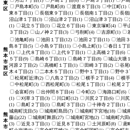
月出７丁目(1)
戸島１丁目(6)
戸島３丁目(1)
戸島
東
戸島本町(5)
戸島町(8)
渡鹿８丁目(3)
中江町(1)
区
東８丁目(1)
長嶺東９丁目(1)
長嶺南１丁目(2)
長嶺
沼山津１丁目(3)
沼山津２丁目(1)
沼山津３丁目(2)
(1)
花立５丁目(1)
花立６丁目(4)
東京塚町(4)
平山
３丁目(2)
山ノ神２丁目(3)
弓削町(4)
吉原町(1)
池亀町(6)
池田１丁目(12)
池田２丁目(11)
池田３
島８丁目(5)
小島９丁目(11)
小島上町(1)
春日１丁目(
熊
(1)
上代８丁目(1)
上代９丁目(1)
上高橋２丁目(6)
本
５丁目(9)
島崎６丁目(11)
島崎７丁目(8)
城山大塘１
市
河原２丁目(2)
高橋町１丁目(1)
田崎３丁目(2)
谷尾崎
西
木４丁目(2)
二本木５丁目(1)
野中１丁目(1)
野中３丁
区
松尾町近津(2)
八島２丁目(2)
横手２丁目(4)
横手
中松尾町(3)
西松尾町(3)
松尾１丁目(1)
松尾２丁目
会富町(9)
出仲間８丁目(4)
今町(2)
海路口町(6)
(1)
刈草３丁目(3)
川口町(12)
川尻２丁目(6)
川尻
(1)
島町２丁目(1)
島町３丁目(2)
十禅寺２丁目(1)
城南町沈目(5)
城南町島田(7)
城南町下宮地(18)
城南
熊
藤山(22)
城南町舞原(27)
城南町宮地(2)
城南町六田(
本
(3)
近見３丁目(1)
近見８丁目(2)
土河原町(8)
鳶町
市