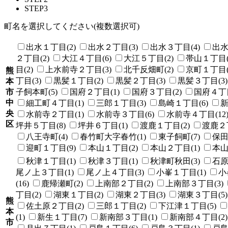
STEP3
町名を選択してください(複数選択可)
出水１丁目(2)
出水２丁目(3)
出水３丁目(4)
出水
２丁目(2)
大江４丁目(6)
大江５丁目(2)
帯山１丁目(
目(2)
上水前寺２丁目(3)
北千反畑町(2)
京町１丁目(
熊
丁目(3)
黒髪１丁目(2)
黒髪２丁目(3)
黒髪３丁目(3)
本
市
子飼本町(5)
国府２丁目(1)
国府３丁目(2)
国府４丁目
中
細工町４丁目(1)
三郎１丁目(3)
島崎１丁目(6)
新
央
水前寺２丁目(1)
水前寺３丁目(6)
水前寺４丁目(12
区
坪井５丁目(8)
坪井６丁目(1)
渡鹿１丁目(2)
渡鹿２丁
八王寺町(4)
春竹町大字春竹(1)
東子飼町(7)
保田
迎町１丁目(9)
本山１丁目(2)
本山２丁目(1)
本山
秋津１丁目(1)
秋津３丁目(1)
秋津町秋田(3)
石原
尾ノ上３丁目(1)
尾ノ上４丁目(3)
小峯１丁目(1)
小
(16)
鹿帰瀬町(2)
上南部２丁目(2)
上南部３丁目(3)
丁目(2)
湖東１丁目(2)
湖東２丁目(3)
湖東３丁目(5)
熊
佐土原２丁目(2)
三郎１丁目(2)
下江津１丁目(5)
本
(1)
新生１丁目(7)
新南部３丁目(1)
新南部４丁目(2)
市