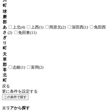
川
町
球
磨
郡
あ
上北(4)
上西(1)
岡原北(2)
深田西(1)
免田西
さ
(2)
免田東(11)
ぎ
り
町
天
草
郡
志岐(1)
富岡(2)
苓
北
町
戻る
更に条件を設定する
エリアから探す