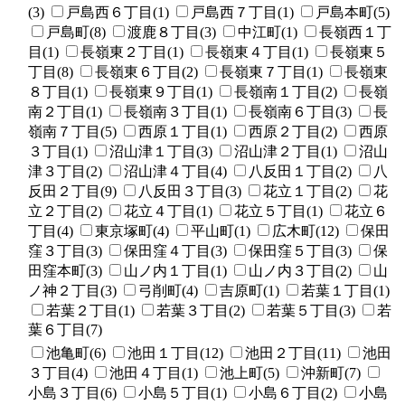
(3)
戸島西６丁目(1)
戸島西７丁目(1)
戸島本町(5)
戸島町(8)
渡鹿８丁目(3)
中江町(1)
長嶺西１丁
目(1)
長嶺東２丁目(1)
長嶺東４丁目(1)
長嶺東５
丁目(8)
長嶺東６丁目(2)
長嶺東７丁目(1)
長嶺東
８丁目(1)
長嶺東９丁目(1)
長嶺南１丁目(2)
長嶺
南２丁目(1)
長嶺南３丁目(1)
長嶺南６丁目(3)
長
嶺南７丁目(5)
西原１丁目(1)
西原２丁目(2)
西原
３丁目(1)
沼山津１丁目(3)
沼山津２丁目(1)
沼山
津３丁目(2)
沼山津４丁目(4)
八反田１丁目(2)
八
反田２丁目(9)
八反田３丁目(3)
花立１丁目(2)
花
立２丁目(2)
花立４丁目(1)
花立５丁目(1)
花立６
丁目(4)
東京塚町(4)
平山町(1)
広木町(12)
保田
窪３丁目(3)
保田窪４丁目(3)
保田窪５丁目(3)
保
田窪本町(3)
山ノ内１丁目(1)
山ノ内３丁目(2)
山
ノ神２丁目(3)
弓削町(4)
吉原町(1)
若葉１丁目(1)
若葉２丁目(1)
若葉３丁目(2)
若葉５丁目(3)
若
葉６丁目(7)
池亀町(6)
池田１丁目(12)
池田２丁目(11)
池田
３丁目(4)
池田４丁目(1)
池上町(5)
沖新町(7)
小島３丁目(6)
小島５丁目(1)
小島６丁目(2)
小島