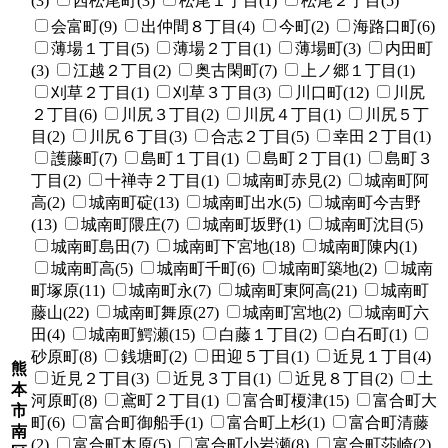
(3)
西松尾町(3)
松尾１丁目(1)
松尾２丁目(5)
会富町(9)
出仲間８丁目(4)
今町(2)
海路口町(6)
薄場１丁目(5)
薄場２丁目(1)
薄場町(3)
内田町
(3)
江越２丁目(2)
奥古閑町(7)
上ノ郷１丁目(1)
刈草２丁目(1)
刈草３丁目(3)
川口町(12)
川尻
２丁目(6)
川尻３丁目(2)
川尻４丁目(1)
川尻５丁
目(2)
川尻６丁目(3)
合志２丁目(5)
幸田２丁目(1)
護藤町(7)
島町１丁目(1)
島町２丁目(1)
島町３
丁目(2)
十禅寺２丁目(1)
城南町赤見(2)
城南町阿
高(2)
城南町碇(13)
城南町出水(5)
城南町今吉野
(13)
城南町隈庄(7)
城南町坂野(1)
城南町沈目(5)
城南町島田(7)
城南町下宮地(18)
城南町陳内(1)
城南町高(5)
城南町千町(6)
城南町築地(2)
城南
町塚原(11)
城南町永(7)
城南町東阿高(21)
城南町
藤山(22)
城南町舞原(27)
城南町宮地(2)
城南町六
田(4)
城南町鰐瀬(15)
白藤１丁目(2)
白石町(1)
砂原町(8)
銭塘町(2)
田迎５丁目(1)
近見１丁目(4)
熊
近見２丁目(3)
近見３丁目(1)
近見８丁目(2)
土
本
河原町(8)
鳶町２丁目(1)
富合町榎津(15)
富合町大
市
町(6)
富合町御船手(1)
富合町上杉(1)
富合町清藤
南
(2)
富合町木原(5)
富合町小岩瀬(8)
富合町莎崎(2)