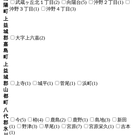
武蔵ヶ丘北１丁目(2)
向陽台(5)
沖野２丁目(1)
陽
沖野３丁目(1)
沖野４丁目(3)
町
上
益
城
郡
大字上六嘉(2)
嘉
島
町
上
益
城
郡
上寺(1)
城平(1)
菅尾(1)
浜町(1)
山
都
町
八
代
今(5)
栫(4)
鹿島(2)
鹿野(1)
島地(3)
新田
郡
(1)
野津(3)
早尾(1)
宮原(7)
宮原栄久(1)
吉本
氷
(1)