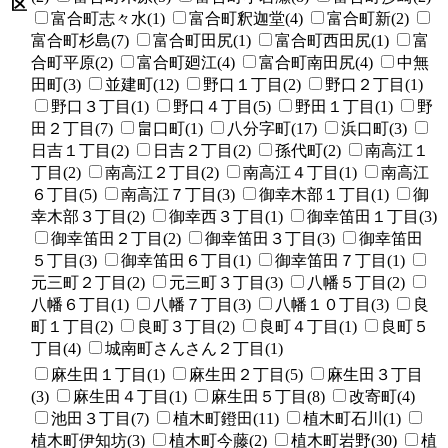
区
富合町志々水(1)
富合町釈迦堂(4)
富合町新(2)
富合町杉島(7)
富合町田尻(1)
富合町西田尻(1)
富
合町平原(2)
富合町廻江(4)
富合町南田尻(4)
中無
田町(3)
並建町(12)
野口１丁目(2)
野口２丁目(1)
野口３丁目(1)
野口４丁目(5)
野田１丁目(1)
野
田２丁目(7)
畠口町(1)
八分字町(17)
浜口町(3)
日吉１丁目(2)
日吉２丁目(2)
孫代町(2)
南高江１
丁目(2)
南高江２丁目(2)
南高江４丁目(1)
南高江
６丁目(5)
南高江７丁目(3)
御幸木部１丁目(1)
御
幸木部３丁目(2)
御幸西３丁目(1)
御幸笛田１丁目(3)
御幸笛田２丁目(2)
御幸笛田３丁目(3)
御幸笛田
５丁目(3)
御幸笛田６丁目(1)
御幸笛田７丁目(1)
元三町２丁目(2)
元三町３丁目(3)
八幡５丁目(2)
八幡６丁目(1)
八幡７丁目(3)
八幡１０丁目(3)
良
町１丁目(2)
良町３丁目(2)
良町４丁目(1)
良町５
丁目(4)
城南町さんさん２丁目(1)
麻生田１丁目(1)
麻生田２丁目(5)
麻生田３丁目
(3)
麻生田４丁目(1)
麻生田５丁目(8)
改寄町(4)
池田３丁目(7)
植木町鐙田(11)
植木町石川(1)
植木町伊知坊(3)
植木町今藤(2)
植木町岩野(30)
植