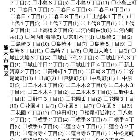
７丁目(2)
小島８丁目(5)
小島９丁目(11)
小島上町
(1)
春日１丁目(2)
春日４丁目(3)
春日６丁目(1)
春日７丁目(1)
春日８丁目(1)
上熊本１丁目(1)
上代１丁目(5)
上代７丁目(1)
上代８丁目(1)
上代
９丁目(1)
上高橋２丁目(6)
河内町白浜(1)
河内町
岳(11)
河内町船津(5)
京町本丁(1)
島崎２丁目(2)
島崎３丁目(10)
島崎４丁目(7)
島崎５丁目(9)
熊
島崎６丁目(11)
島崎７丁目(8)
城山大塘１丁目(2)
本
城山大塘３丁目(4)
城山下代２丁目(3)
城山下代３丁
市
目(1)
城山半田２丁目(2)
城山半田４丁目(1)
新土
西
河原２丁目(2)
高橋町１丁目(1)
田崎３丁目(2)
谷
区
尾崎町(13)
出町(2)
戸坂町(5)
中島町(11)
中原
町(5)
二本木１丁目(6)
二本木２丁目(4)
二本木３
丁目(4)
二本木４丁目(2)
二本木５丁目(1)
野中１
丁目(1)
野中３丁目(1)
花園１丁目(2)
花園３丁目
(10)
花園４丁目(1)
花園５丁目(7)
花園６丁目(9)
花園７丁目(17)
稗田町(1)
松尾町近津(2)
八島
２丁目(2)
横手２丁目(4)
横手３丁目(2)
横手４丁
目(6)
横手５丁目(3)
蓮台寺１丁目(1)
蓮台寺２丁
目(1)
蓮台寺４丁目(2)
蓮台寺５丁目(1)
中松尾町