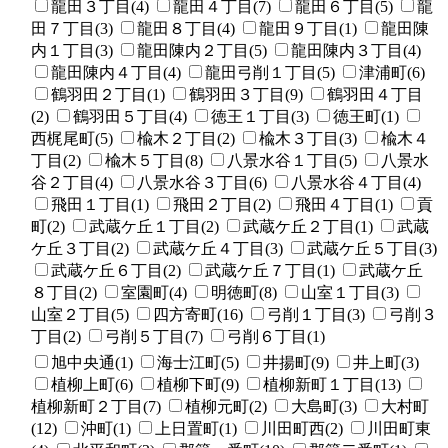
龍田３丁目(4)
龍田４丁目(7)
龍田６丁目(5)
龍
田７丁目(3)
龍田８丁目(4)
龍田９丁目(1)
龍田陳
内１丁目(3)
龍田陳内２丁目(5)
龍田陳内３丁目(4)
龍田陳内４丁目(4)
龍田弓削１丁目(5)
津浦町(6)
鶴羽田２丁目(1)
鶴羽田３丁目(9)
鶴羽田４丁目
(2)
鶴羽田５丁目(4)
徳王１丁目(3)
徳王町(1)
西梶尾町(5)
楡木２丁目(2)
楡木３丁目(3)
楡木４
丁目(2)
楡木５丁目(8)
八景水谷１丁目(5)
八景水
谷２丁目(4)
八景水谷３丁目(6)
八景水谷４丁目(4)
飛田１丁目(1)
飛田２丁目(2)
飛田４丁目(1)
貢
町(2)
武蔵ケ丘１丁目(2)
武蔵ケ丘２丁目(1)
武蔵
ケ丘３丁目(2)
武蔵ケ丘４丁目(3)
武蔵ケ丘５丁目(3)
武蔵ケ丘６丁目(2)
武蔵ケ丘７丁目(1)
武蔵ケ丘
８丁目(2)
室園町(4)
明徳町(8)
山室１丁目(3)
山室２丁目(5)
四方寄町(16)
弓削１丁目(3)
弓削３
丁目(2)
弓削５丁目(7)
弓削６丁目(1)
旭中央通(1)
海士江町(5)
井揚町(9)
井上町(3)
植柳上町(6)
植柳下町(9)
植柳新町１丁目(13)
植柳新町２丁目(7)
植柳元町(2)
大島町(3)
大村町
(12)
沖町(1)
上日置町(1)
川田町西(2)
川田町東