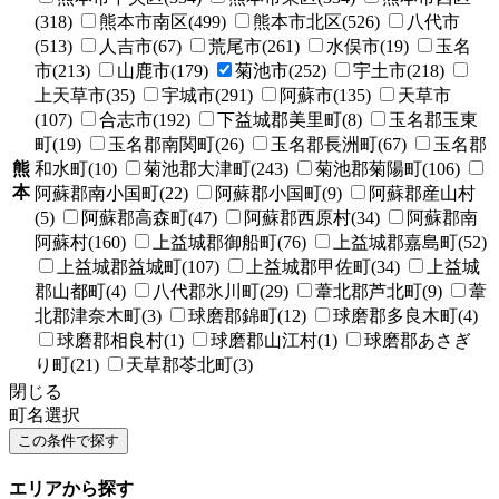
(318)
熊本市南区(499)
熊本市北区(526)
八代市
(513)
人吉市(67)
荒尾市(261)
水俣市(19)
玉名
市(213)
山鹿市(179)
菊池市(252)
宇土市(218)
上天草市(35)
宇城市(291)
阿蘇市(135)
天草市
(107)
合志市(192)
下益城郡美里町(8)
玉名郡玉東
町(19)
玉名郡南関町(26)
玉名郡長洲町(67)
玉名郡
熊
和水町(10)
菊池郡大津町(243)
菊池郡菊陽町(106)
本
阿蘇郡南小国町(22)
阿蘇郡小国町(9)
阿蘇郡産山村
(5)
阿蘇郡高森町(47)
阿蘇郡西原村(34)
阿蘇郡南
阿蘇村(160)
上益城郡御船町(76)
上益城郡嘉島町(52)
上益城郡益城町(107)
上益城郡甲佐町(34)
上益城
郡山都町(4)
八代郡氷川町(29)
葦北郡芦北町(9)
葦
北郡津奈木町(3)
球磨郡錦町(12)
球磨郡多良木町(4)
球磨郡相良村(1)
球磨郡山江村(1)
球磨郡あさぎ
り町(21)
天草郡苓北町(3)
閉じる
町名選択
エリアから探す