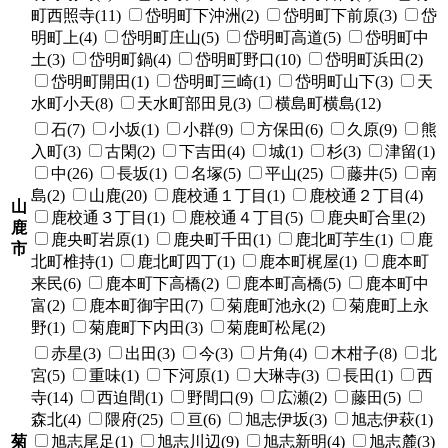
町西照寺(11)
岱明町下沖洲(2)
岱明町下前原(3)
岱
明町上(4)
岱明町庄山(5)
岱明町高道(5)
岱明町中
土(3)
岱明町鍋(4)
岱明町野口(10)
岱明町浜田(2)
岱明町開田(1)
岱明町三崎(1)
岱明町山下(3)
天
水町小天(8)
天水町部田見(3)
横島町横島(12)
石(7)
小坂(1)
小群(9)
方保田(6)
久原(9)
熊
入町(3)
古閑(2)
下吉田(4)
城(1)
杉(3)
津留(1)
中(26)
長坂(1)
名塚(5)
平山(25)
藤井(5)
南
島(2)
山鹿(20)
鹿校通１丁目(1)
鹿校通２丁目(4)
山
鹿校通３丁目(1)
鹿校通４丁目(5)
鹿央町合里(2)
鹿
鹿央町岩原(1)
鹿央町千田(1)
鹿北町芋生(1)
鹿
市
北町椎持(1)
鹿北町四丁(1)
鹿本町梶屋(1)
鹿本町
来民(6)
鹿本町下高橋(2)
鹿本町高橋(5)
鹿本町中
富(2)
鹿本町御宇田(7)
菊鹿町池永(2)
菊鹿町上永
野(1)
菊鹿町下内田(3)
菊鹿町松尾(2)
赤星(3)
出田(3)
今(3)
片角(4)
木柑子(8)
北
宮(5)
重味(1)
下河原(1)
大琳寺(3)
長田(1)
西
寺(14)
西迫間(1)
野間口(9)
広瀬(2)
藤田(5)
森北(4)
隈府(25)
亘(6)
旭志伊坂(3)
旭志伊萩(1)
菊
旭志尾足(1)
旭志川辺(9)
旭志新明(4)
旭志麓(3)