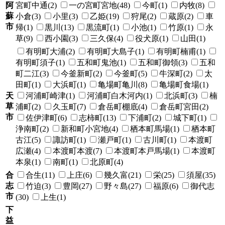
阿
宮町中通(2)
一の宮町宮地(48)
今町(1)
内牧(8)
蘇
小倉(3)
小里(3)
乙姫(19)
狩尾(2)
蔵原(2)
車
市
帰(1)
黒川(13)
黒流町(1)
小池(1)
竹原(1)
永
草(9)
西小園(3)
三久保(4)
役犬原(1)
山田(1)
有明町大浦(2)
有明町大島子(1)
有明町楠甫(1)
有明町須子(1)
五和町鬼池(1)
五和町御領(3)
五和
町二江(3)
今釜新町(2)
今釜町(5)
牛深町(2)
太
田町(1)
大浜町(1)
亀場町亀川(8)
亀場町食場(1)
天
河浦町崎津(1)
河浦町白木河内(1)
北浜町(3)
楠
草
浦町(2)
久玉町(7)
倉岳町棚底(4)
倉岳町宮田(2)
市
佐伊津町(6)
志柿町(13)
下浦町(2)
城下町(1)
浄南町(2)
新和町小宮地(4)
栖本町馬場(1)
栖本町
古江(5)
諏訪町(1)
瀬戸町(1)
古川町(1)
本渡町
広瀬(4)
本渡町本渡(7)
本渡町本戸馬場(1)
本渡町
本泉(1)
南町(1)
北原町(4)
合
合生(11)
上庄(6)
幾久富(21)
栄(25)
須屋(35)
志
竹迫(3)
豊岡(27)
野々島(27)
福原(6)
御代志
市
(30)
上生(1)
下
益