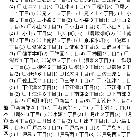
(4)
江津２丁目(3)
江津４丁目(1)
榎町(8)
尾ノ
上１丁目(4)
尾ノ上３丁目(1)
尾ノ上４丁目(3)
小
峯１丁目(1)
小峯２丁目(2)
小峯３丁目(1)
小山２
丁目(6)
小山３丁目(1)
小山４丁目(3)
小山６丁目
(4)
小山７丁目(4)
小山町(16)
鹿帰瀬町(2)
上南
部２丁目(2)
上南部３丁目(3)
京塚本町(6)
健軍１
丁目(1)
健軍２丁目(1)
健軍３丁目(3)
健軍４丁目
(1)
健軍本町(2)
神園１丁目(4)
神園２丁目(2)
湖東１丁目(2)
湖東２丁目(3)
湖東３丁目(6)
御領
１丁目(1)
御領２丁目(2)
御領３丁目(4)
御領５丁
目(2)
御領６丁目(1)
桜木４丁目(4)
佐土原１丁目
(1)
佐土原２丁目(2)
三郎１丁目(2)
下江津１丁目
(5)
下江津２丁目(1)
下江津３丁目(1)
下江津４丁
目(2)
下江津６丁目(1)
下南部２丁目(3)
下南部３
丁目(2)
昭和町(1)
新生１丁目(8)
新南部３丁目(1)
新南部４丁目(2)
新南部６丁目(1)
新外２丁目(1)
熊
本
新外３丁目(1)
水源１丁目(2)
月出２丁目(2)
月
市
出４丁目(1)
月出６丁目(3)
月出７丁目(1)
戸島１
東
丁目(6)
戸島３丁目(1)
戸島５丁目(2)
戸島６丁目
区
(5)
戸島７丁目(1)
戸島西１丁目(3)
戸島西５丁目