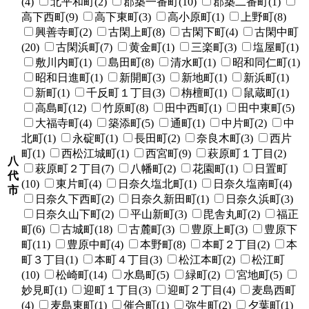
(4)
北平和町(2)
郡築一番町(10)
郡築二番町(1)
高下西町(9)
高下東町(3)
高小原町(1)
上野町(8)
興善寺町(2)
古閑上町(8)
古閑下町(4)
古閑中町
(20)
古閑浜町(7)
黄金町(1)
三楽町(3)
塩屋町(1)
敷川内町(1)
島田町(8)
清水町(1)
昭和同仁町(1)
昭和日進町(1)
新開町(3)
新地町(1)
新浜町(1)
新町(1)
千反町１丁目(3)
栴檀町(1)
鼠蔵町(1)
高島町(12)
竹原町(8)
田中西町(1)
田中東町(5)
大福寺町(4)
築添町(5)
通町(1)
中片町(2)
中
北町(1)
永碇町(1)
長田町(2)
奈良木町(3)
西片
町(1)
西松江城町(1)
西宮町(9)
萩原町１丁目(2)
八
萩原町２丁目(7)
八幡町(2)
花園町(1)
日置町
代
(10)
東片町(4)
日奈久塩北町(1)
日奈久塩南町(4)
市
日奈久下西町(2)
日奈久新田町(1)
日奈久浜町(3)
日奈久山下町(2)
平山新町(3)
毘舎丸町(2)
福正
町(6)
古城町(18)
古麓町(3)
豊原上町(3)
豊原下
町(11)
豊原中町(4)
本野町(8)
本町２丁目(2)
本
町３丁目(1)
本町４丁目(3)
松江本町(2)
松江町
(10)
松崎町(14)
水島町(5)
緑町(2)
宮地町(5)
妙見町(1)
迎町１丁目(3)
迎町２丁目(4)
麦島西町
(4)
麦島東町(1)
催合町(1)
弥生町(2)
夕葉町(1)