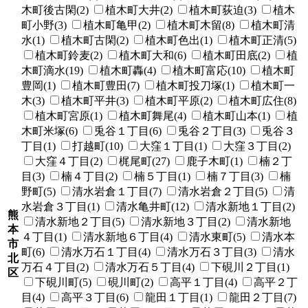
木町後古閑(2)
植木町大井(2)
植木町荻迫(3)
植木
町小野(3)
植木町亀甲(2)
植木町木留(8)
植木町清
水(1)
植木町古閑(2)
植木町色出(1)
植木町正清(5)
植木町鈴麦(2)
植木町大和(6)
植木町田底(2)
植
木町滴水(19)
植木町轟(4)
植木町富応(10)
植木町
豊岡(1)
植木町豊田(7)
植木町投刀塚(1)
植木町一
木(3)
植木町平井(3)
植木町平原(2)
植木町広住(8)
植木町宮原(1)
植木町舞尾(4)
植木町山本(1)
植
木町米塚(6)
兎谷１丁目(6)
兎谷２丁目(3)
兎谷３
丁目(1)
打越町(10)
大窪１丁目(1)
大窪３丁目(2)
大窪４丁目(2)
梶尾町(27)
鹿子木町(1)
楠２丁
目(3)
楠４丁目(2)
楠５丁目(1)
楠７丁目(3)
楠
野町(5)
清水岩倉１丁目(7)
清水岩倉２丁目(5)
清
水岩倉３丁目(1)
清水亀井町(12)
清水新地１丁目(2)
熊
清水新地２丁目(5)
清水新地３丁目(2)
清水新地
本
４丁目(1)
清水新地６丁目(4)
清水東町(5)
清水本
市
町(6)
清水万石１丁目(4)
清水万石３丁目(3)
清水
北
万石４丁目(2)
清水万石５丁目(4)
下硯川２丁目(1)
区
下硯川町(5)
硯川町(2)
高平１丁目(4)
高平２丁
目(4)
高平３丁目(6)
龍田１丁目(1)
龍田２丁目(7)