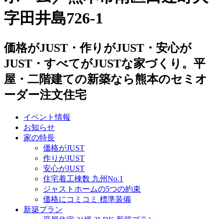
字田井島726-1
価格がJUST・作りがJUST・安心が
JUST・すべてがJUSTな家づくり。平
屋・二階建ての新築なら熊本のセミオ
ーダー注文住宅
イベント情報
お知らせ
家の特長
価格がJUST
作りがJUST
安心がJUST
住宅着工棟数 九州No.1
ジャストホームの5つの約束
価格にコミコミ 標準装備
新築プラン