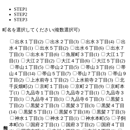
STEP1
STEP2
STEP3
町名を選択してください(複数選択可)
出水１丁目(2)
出水２丁目(3)
出水３丁目(4)
出
水４丁目(1)
出水５丁目(2)
出水６丁目(6)
出水７
丁目(3)
出水８丁目(6)
魚屋町３丁目(1)
大江１丁
目(1)
大江２丁目(2)
大江４丁目(6)
大江５丁目(2)
帯山１丁目(5)
帯山２丁目(5)
帯山３丁目(6)
帯
山４丁目(14)
帯山５丁目(7)
帯山７丁目(3)
帯山９
丁目(2)
上水前寺１丁目(2)
上水前寺２丁目(3)
北
千反畑町(2)
京町１丁目(4)
京町２丁目(9)
京町本
丁(1)
九品寺１丁目(3)
九品寺２丁目(1)
九品寺３
丁目(1)
九品寺４丁目(1)
九品寺６丁目(3)
黒髪１
丁目(2)
黒髪２丁目(3)
黒髪３丁目(3)
黒髪４丁目
(14)
黒髪５丁目(1)
黒髪６丁目(18)
黒髪７丁目(3)
神水１丁目(3)
神水２丁目(1)
神水本町(5)
子飼
本町(5)
国府２丁目(1)
国府３丁目(2)
国府４丁目
熊