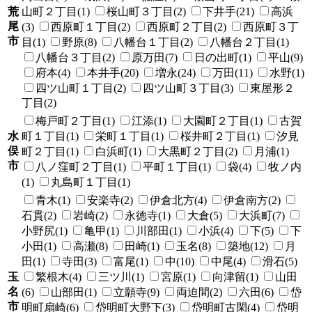
荒
山町２丁目(1)
桜山町３丁目(2)
下井手(21)
高浜
尾
(3)
西原町１丁目(2)
西原町２丁目(2)
西原町３丁
市
目(1)
野原(8)
八幡台１丁目(2)
八幡台２丁目(1)
八幡台３丁目(2)
原万田(7)
日の出町(1)
平山(9)
府本(4)
本井手(20)
増永(24)
万田(11)
水野(1)
四ツ山町１丁目(2)
四ツ山町３丁目(3)
東屋形２
丁目(2)
梅戸町２丁目(1)
江添(1)
大園町２丁目(1)
古賀
水
町１丁目(1)
栄町１丁目(1)
桜井町２丁目(1)
汐見
俣
町２丁目(1)
白浜町(1)
大黒町２丁目(2)
月浦(1)
市
八ノ窪町２丁目(1)
平町１丁目(1)
袋(4)
牧ノ内
(1)
丸島町１丁目(1)
青木(1)
安楽寺(2)
伊倉北方(4)
伊倉南方(2)
石貫(2)
岩崎(2)
永徳寺(1)
大倉(5)
大浜町(7)
小野尻(1)
亀甲(1)
川部田(1)
小浜(4)
下(5)
下
小田(1)
高瀬(8)
田崎(1)
玉名(8)
築地(12)
月
田(1)
寺田(3)
富尾(1)
中(10)
中尾(4)
滑石(5)
玉
繁根木(4)
三ツ川(1)
宮原(1)
向津留(1)
山田
名
(6)
山部田(1)
立願寺(9)
両迫間(2)
六田(6)
岱
市
明町扇崎(6)
岱明町大野下(3)
岱明町古閑(4)
岱明