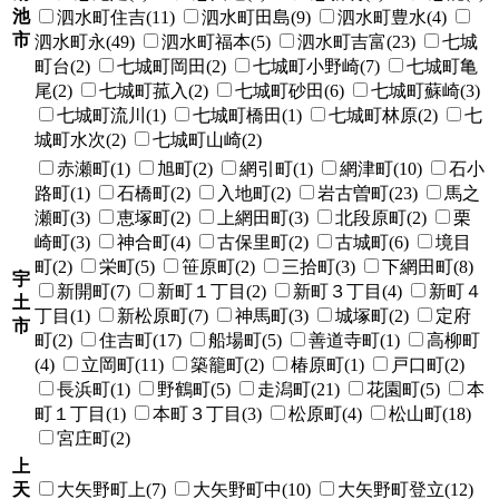
池
泗水町住吉(11)
泗水町田島(9)
泗水町豊水(4)
市
泗水町永(49)
泗水町福本(5)
泗水町吉富(23)
七城
町台(2)
七城町岡田(2)
七城町小野崎(7)
七城町亀
尾(2)
七城町菰入(2)
七城町砂田(6)
七城町蘇崎(3)
七城町流川(1)
七城町橋田(1)
七城町林原(2)
七
城町水次(2)
七城町山崎(2)
赤瀬町(1)
旭町(2)
網引町(1)
網津町(10)
石小
路町(1)
石橋町(2)
入地町(2)
岩古曽町(23)
馬之
瀬町(3)
恵塚町(2)
上網田町(3)
北段原町(2)
栗
崎町(3)
神合町(4)
古保里町(2)
古城町(6)
境目
町(2)
栄町(5)
笹原町(2)
三拾町(3)
下網田町(8)
宇
新開町(7)
新町１丁目(2)
新町３丁目(4)
新町４
土
丁目(1)
新松原町(7)
神馬町(3)
城塚町(2)
定府
市
町(2)
住吉町(17)
船場町(5)
善道寺町(1)
高柳町
(4)
立岡町(11)
築籠町(2)
椿原町(1)
戸口町(2)
長浜町(1)
野鶴町(5)
走潟町(21)
花園町(5)
本
町１丁目(1)
本町３丁目(3)
松原町(4)
松山町(18)
宮庄町(2)
上
天
大矢野町上(7)
大矢野町中(10)
大矢野町登立(12)