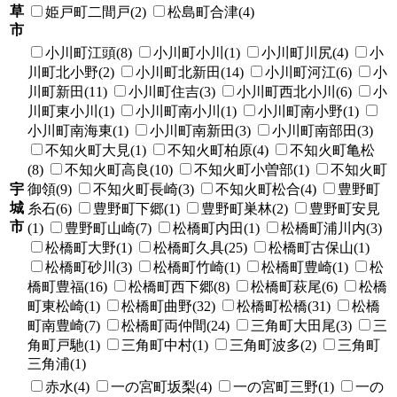
草
姫戸町二間戸(2)
松島町合津(4)
市
小川町江頭(8)
小川町小川(1)
小川町川尻(4)
小
川町北小野(2)
小川町北新田(14)
小川町河江(6)
小
川町新田(11)
小川町住吉(3)
小川町西北小川(6)
小
川町東小川(1)
小川町南小川(1)
小川町南小野(1)
小川町南海東(1)
小川町南新田(3)
小川町南部田(3)
不知火町大見(1)
不知火町柏原(4)
不知火町亀松
(8)
不知火町高良(10)
不知火町小曽部(1)
不知火町
宇
御領(9)
不知火町長崎(3)
不知火町松合(4)
豊野町
城
糸石(6)
豊野町下郷(1)
豊野町巣林(2)
豊野町安見
市
(1)
豊野町山崎(7)
松橋町内田(1)
松橋町浦川内(3)
松橋町大野(1)
松橋町久具(25)
松橋町古保山(1)
松橋町砂川(3)
松橋町竹崎(1)
松橋町豊崎(1)
松
橋町豊福(16)
松橋町西下郷(8)
松橋町萩尾(6)
松橋
町東松崎(1)
松橋町曲野(32)
松橋町松橋(31)
松橋
町南豊崎(7)
松橋町両仲間(24)
三角町大田尾(3)
三
角町戸馳(1)
三角町中村(1)
三角町波多(2)
三角町
三角浦(1)
赤水(4)
一の宮町坂梨(4)
一の宮町三野(1)
一の