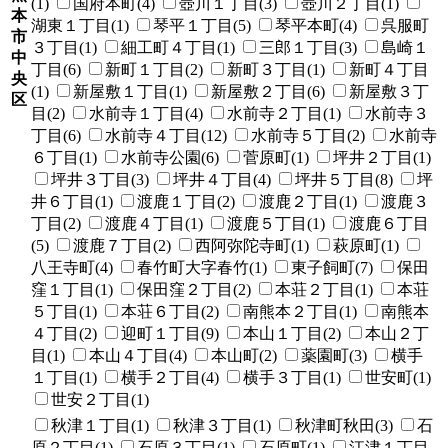
(1)
国府本町(4)
壺川１丁目(3)
壺川２丁目(1)
本
湖東１丁目(1)
琴平１丁目(5)
琴平本町(4)
呉服町
市
３丁目(1)
細工町４丁目(1)
三郎１丁目(3)
島崎１
中
丁目(6)
新町１丁目(2)
新町３丁目(1)
新町４丁目
央
(1)
新屋敷１丁目(1)
新屋敷２丁目(6)
新屋敷３丁
区
目(2)
水前寺１丁目(4)
水前寺２丁目(1)
水前寺３
丁目(6)
水前寺４丁目(12)
水前寺５丁目(2)
水前寺
６丁目(1)
水前寺公園(6)
菅原町(1)
坪井２丁目(1)
坪井３丁目(3)
坪井４丁目(4)
坪井５丁目(8)
坪
井６丁目(1)
渡鹿１丁目(2)
渡鹿２丁目(1)
渡鹿３
丁目(2)
渡鹿４丁目(1)
渡鹿５丁目(1)
渡鹿６丁目
(5)
渡鹿７丁目(2)
西阿弥陀寺町(1)
萩原町(1)
八王寺町(4)
春竹町大字春竹(1)
東子飼町(7)
保田
窪１丁目(1)
保田窪２丁目(2)
本荘２丁目(1)
本荘
５丁目(1)
本荘６丁目(2)
南熊本２丁目(1)
南熊本
４丁目(2)
迎町１丁目(9)
本山１丁目(2)
本山２丁
目(1)
本山４丁目(4)
本山町(2)
薬園町(3)
横手
１丁目(1)
横手２丁目(4)
横手３丁目(1)
世安町(1)
世安２丁目(1)
秋津１丁目(1)
秋津３丁目(1)
秋津町秋田(3)
石
原２丁目(1)
石原３丁目(1)
石原町(1)
江津１丁目