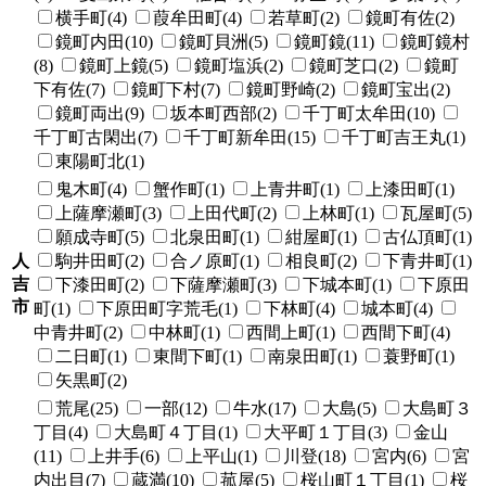
横手町(4)
葭牟田町(4)
若草町(2)
鏡町有佐(2)
鏡町内田(10)
鏡町貝洲(5)
鏡町鏡(11)
鏡町鏡村
(8)
鏡町上鏡(5)
鏡町塩浜(2)
鏡町芝口(2)
鏡町
下有佐(7)
鏡町下村(7)
鏡町野崎(2)
鏡町宝出(2)
鏡町両出(9)
坂本町西部(2)
千丁町太牟田(10)
千丁町古閑出(7)
千丁町新牟田(15)
千丁町吉王丸(1)
東陽町北(1)
鬼木町(4)
蟹作町(1)
上青井町(1)
上漆田町(1)
上薩摩瀬町(3)
上田代町(2)
上林町(1)
瓦屋町(5)
願成寺町(5)
北泉田町(1)
紺屋町(1)
古仏頂町(1)
人
駒井田町(2)
合ノ原町(1)
相良町(2)
下青井町(1)
吉
下漆田町(2)
下薩摩瀬町(3)
下城本町(1)
下原田
市
町(1)
下原田町字荒毛(1)
下林町(4)
城本町(4)
中青井町(2)
中林町(1)
西間上町(1)
西間下町(4)
二日町(1)
東間下町(1)
南泉田町(1)
蓑野町(1)
矢黒町(2)
荒尾(25)
一部(12)
牛水(17)
大島(5)
大島町３
丁目(4)
大島町４丁目(1)
大平町１丁目(3)
金山
(11)
上井手(6)
上平山(1)
川登(18)
宮内(6)
宮
内出目(7)
蔵満(10)
菰屋(5)
桜山町１丁目(1)
桜