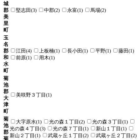
城
郡
堅志田(3)
中郡(2)
永富(1)
馬場(2)
美
里
町
玉
名
郡
江田(4)
上板楠(1)
長小田(1)
平野(1)
藤田(1)
和
前原(1)
用木(1)
水
町
菊
池
郡
美咲野３丁目(1)
大
津
町
菊
大字原水(1)
光の森１丁目(2)
光の森３丁目(1)
池
光の森４丁目(3)
光の森７丁目(1)
新山１丁目(1)
郡
新山２丁目(1)
武蔵ヶ丘１丁目(2)
武蔵ヶ丘２丁目(2)
菊