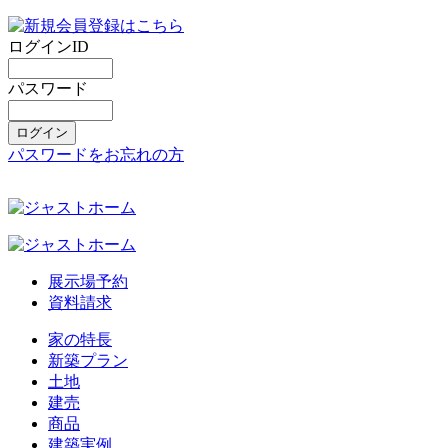
ログインID
パスワード
パスワードをお忘れの方
展示場予約
資料請求
家の特長
新築プラン
土地
建売
商品
建築実例