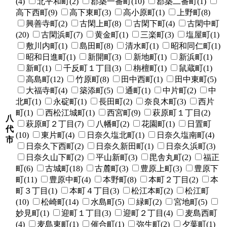
(4)
北平和町(2)
郡築一番町(10)
郡築二番町(1)
高下西町(9)
高下東町(3)
高小原町(1)
上野町(8)
興善寺町(2)
古閑上町(8)
古閑下町(4)
古閑中町
(20)
古閑浜町(7)
黄金町(1)
三楽町(3)
塩屋町(1)
敷川内町(1)
島田町(8)
清水町(1)
昭和同仁町(1)
昭和日進町(1)
新開町(3)
新地町(1)
新浜町(1)
新町(1)
千反町１丁目(3)
栴檀町(1)
鼠蔵町(1)
高島町(12)
竹原町(8)
田中西町(1)
田中東町(5)
大福寺町(4)
築添町(5)
通町(1)
中片町(2)
中
北町(1)
永碇町(1)
長田町(2)
奈良木町(3)
西片
町(1)
西松江城町(1)
西宮町(9)
萩原町１丁目(2)
八
萩原町２丁目(7)
八幡町(2)
花園町(1)
日置町
代
(10)
東片町(4)
日奈久塩北町(1)
日奈久塩南町(4)
市
日奈久下西町(2)
日奈久新田町(1)
日奈久浜町(3)
日奈久山下町(2)
平山新町(3)
毘舎丸町(2)
福正
町(6)
古城町(18)
古麓町(3)
豊原上町(3)
豊原下
町(11)
豊原中町(4)
本野町(8)
本町２丁目(2)
本
町３丁目(1)
本町４丁目(3)
松江本町(2)
松江町
(10)
松崎町(14)
水島町(5)
緑町(2)
宮地町(5)
妙見町(1)
迎町１丁目(3)
迎町２丁目(4)
麦島西町
(4)
麦島東町(1)
催合町(1)
弥生町(2)
夕葉町(1)