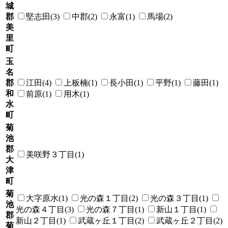
城
郡
堅志田(3)
中郡(2)
永富(1)
馬場(2)
美
里
町
玉
名
郡
江田(4)
上板楠(1)
長小田(1)
平野(1)
藤田(1)
和
前原(1)
用木(1)
水
町
菊
池
郡
美咲野３丁目(1)
大
津
町
菊
大字原水(1)
光の森１丁目(2)
光の森３丁目(1)
池
光の森４丁目(3)
光の森７丁目(1)
新山１丁目(1)
郡
新山２丁目(1)
武蔵ヶ丘１丁目(2)
武蔵ヶ丘２丁目(2)
菊