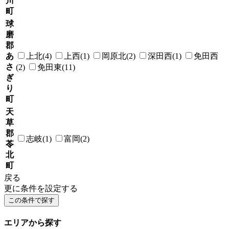
川
町
球
磨
郡
あ
上北(4)
上西(1)
岡原北(2)
深田西(1)
免田西
さ
(2)
免田東(11)
ぎ
り
町
天
草
郡
志岐(1)
富岡(2)
苓
北
町
戻る
更に条件を設定する
エリアから探す