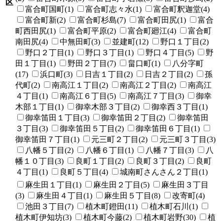
区
富合町国町(1)
富合町志々水(1)
富合町釈迦堂(4)
富合町新(2)
富合町杉島(7)
富合町田尻(1)
富合
町西田尻(1)
富合町平原(2)
富合町廻江(4)
富合町
南田尻(4)
中無田町(3)
並建町(12)
野口１丁目(2)
野口２丁目(1)
野口３丁目(1)
野口４丁目(5)
野
田１丁目(1)
野田２丁目(7)
畠口町(1)
八分字町
(17)
浜口町(3)
日吉１丁目(2)
日吉２丁目(2)
孫
代町(2)
南高江１丁目(2)
南高江２丁目(2)
南高江
４丁目(1)
南高江６丁目(5)
南高江７丁目(3)
御幸
木部１丁目(1)
御幸木部３丁目(2)
御幸西３丁目(1)
御幸笛田１丁目(3)
御幸笛田２丁目(2)
御幸笛田
３丁目(3)
御幸笛田５丁目(2)
御幸笛田６丁目(1)
御幸笛田７丁目(1)
元三町２丁目(2)
元三町３丁目(3)
八幡５丁目(2)
八幡６丁目(1)
八幡７丁目(3)
八
幡１０丁目(3)
良町１丁目(2)
良町３丁目(2)
良町
４丁目(1)
良町５丁目(4)
城南町さんさん２丁目(1)
麻生田１丁目(1)
麻生田２丁目(5)
麻生田３丁目
(3)
麻生田４丁目(1)
麻生田５丁目(8)
改寄町(4)
池田３丁目(7)
植木町鐙田(11)
植木町石川(1)
植木町伊知坊(3)
植木町今藤(2)
植木町岩野(30)
植