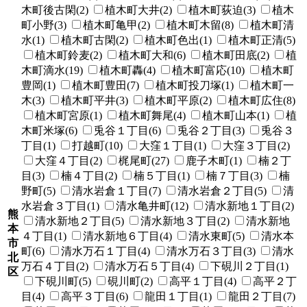
木町後古閑(2)
植木町大井(2)
植木町荻迫(3)
植木
町小野(3)
植木町亀甲(2)
植木町木留(8)
植木町清
水(1)
植木町古閑(2)
植木町色出(1)
植木町正清(5)
植木町鈴麦(2)
植木町大和(6)
植木町田底(2)
植
木町滴水(19)
植木町轟(4)
植木町富応(10)
植木町
豊岡(1)
植木町豊田(7)
植木町投刀塚(1)
植木町一
木(3)
植木町平井(3)
植木町平原(2)
植木町広住(8)
植木町宮原(1)
植木町舞尾(4)
植木町山本(1)
植
木町米塚(6)
兎谷１丁目(6)
兎谷２丁目(3)
兎谷３
丁目(1)
打越町(10)
大窪１丁目(1)
大窪３丁目(2)
大窪４丁目(2)
梶尾町(27)
鹿子木町(1)
楠２丁
目(3)
楠４丁目(2)
楠５丁目(1)
楠７丁目(3)
楠
野町(5)
清水岩倉１丁目(7)
清水岩倉２丁目(5)
清
水岩倉３丁目(1)
清水亀井町(12)
清水新地１丁目(2)
熊
清水新地２丁目(5)
清水新地３丁目(2)
清水新地
本
４丁目(1)
清水新地６丁目(4)
清水東町(5)
清水本
市
町(6)
清水万石１丁目(4)
清水万石３丁目(3)
清水
北
万石４丁目(2)
清水万石５丁目(4)
下硯川２丁目(1)
区
下硯川町(5)
硯川町(2)
高平１丁目(4)
高平２丁
目(4)
高平３丁目(6)
龍田１丁目(1)
龍田２丁目(7)