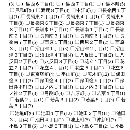
(3)
戸島西６丁目(1)
戸島西７丁目(1)
戸島本町(5)
戸島町(8)
渡鹿８丁目(3)
中江町(1)
長嶺西１丁
目(1)
長嶺東２丁目(1)
長嶺東４丁目(1)
長嶺東５
丁目(8)
長嶺東６丁目(2)
長嶺東７丁目(1)
長嶺東
８丁目(1)
長嶺東９丁目(1)
長嶺南１丁目(2)
長嶺
南２丁目(1)
長嶺南３丁目(1)
長嶺南６丁目(3)
長
嶺南７丁目(5)
西原１丁目(1)
西原２丁目(2)
西原
３丁目(1)
沼山津１丁目(3)
沼山津２丁目(1)
沼山
津３丁目(2)
沼山津４丁目(4)
八反田１丁目(2)
八
反田２丁目(9)
八反田３丁目(3)
花立１丁目(2)
花
立２丁目(2)
花立４丁目(1)
花立５丁目(1)
花立６
丁目(4)
東京塚町(4)
平山町(1)
広木町(12)
保田
窪３丁目(3)
保田窪４丁目(3)
保田窪５丁目(3)
保
田窪本町(3)
山ノ内１丁目(1)
山ノ内３丁目(2)
山
ノ神２丁目(3)
弓削町(4)
吉原町(1)
若葉１丁目(1)
若葉２丁目(1)
若葉３丁目(2)
若葉５丁目(3)
若
葉６丁目(7)
池亀町(6)
池田１丁目(12)
池田２丁目(11)
池田
３丁目(4)
池田４丁目(1)
池上町(5)
沖新町(7)
小島３丁目(6)
小島５丁目(1)
小島６丁目(2)
小島