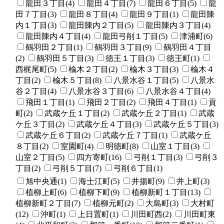
龍田３丁目(4)
龍田４丁目(7)
龍田６丁目(5)
龍
田７丁目(3)
龍田８丁目(4)
龍田９丁目(1)
龍田陳
内１丁目(3)
龍田陳内２丁目(5)
龍田陳内３丁目(4)
龍田陳内４丁目(4)
龍田弓削１丁目(5)
津浦町(6)
鶴羽田２丁目(1)
鶴羽田３丁目(9)
鶴羽田４丁目
(2)
鶴羽田５丁目(3)
徳王１丁目(3)
徳王町(1)
西梶尾町(5)
楡木２丁目(2)
楡木３丁目(3)
楡木４
丁目(2)
楡木５丁目(8)
八景水谷１丁目(5)
八景水
谷２丁目(4)
八景水谷３丁目(6)
八景水谷４丁目(4)
飛田１丁目(1)
飛田２丁目(2)
飛田４丁目(1)
貢
町(2)
武蔵ケ丘１丁目(2)
武蔵ケ丘２丁目(1)
武蔵
ケ丘３丁目(2)
武蔵ケ丘４丁目(3)
武蔵ケ丘５丁目(3)
武蔵ケ丘６丁目(2)
武蔵ケ丘７丁目(1)
武蔵ケ丘
８丁目(2)
室園町(4)
明徳町(8)
山室１丁目(3)
山室２丁目(5)
四方寄町(16)
弓削１丁目(3)
弓削３
丁目(2)
弓削５丁目(7)
弓削６丁目(1)
旭中央通(1)
海士江町(5)
井揚町(9)
井上町(3)
植柳上町(6)
植柳下町(9)
植柳新町１丁目(13)
植柳新町２丁目(7)
植柳元町(2)
大島町(3)
大村町
(12)
沖町(1)
上日置町(1)
川田町西(2)
川田町東