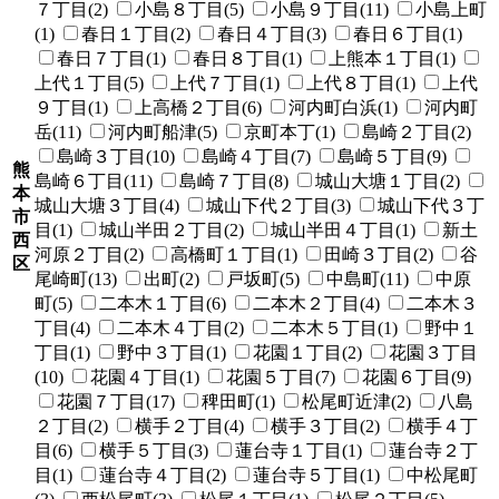
７丁目(2)
小島８丁目(5)
小島９丁目(11)
小島上町
(1)
春日１丁目(2)
春日４丁目(3)
春日６丁目(1)
春日７丁目(1)
春日８丁目(1)
上熊本１丁目(1)
上代１丁目(5)
上代７丁目(1)
上代８丁目(1)
上代
９丁目(1)
上高橋２丁目(6)
河内町白浜(1)
河内町
岳(11)
河内町船津(5)
京町本丁(1)
島崎２丁目(2)
島崎３丁目(10)
島崎４丁目(7)
島崎５丁目(9)
熊
島崎６丁目(11)
島崎７丁目(8)
城山大塘１丁目(2)
本
城山大塘３丁目(4)
城山下代２丁目(3)
城山下代３丁
市
目(1)
城山半田２丁目(2)
城山半田４丁目(1)
新土
西
河原２丁目(2)
高橋町１丁目(1)
田崎３丁目(2)
谷
区
尾崎町(13)
出町(2)
戸坂町(5)
中島町(11)
中原
町(5)
二本木１丁目(6)
二本木２丁目(4)
二本木３
丁目(4)
二本木４丁目(2)
二本木５丁目(1)
野中１
丁目(1)
野中３丁目(1)
花園１丁目(2)
花園３丁目
(10)
花園４丁目(1)
花園５丁目(7)
花園６丁目(9)
花園７丁目(17)
稗田町(1)
松尾町近津(2)
八島
２丁目(2)
横手２丁目(4)
横手３丁目(2)
横手４丁
目(6)
横手５丁目(3)
蓮台寺１丁目(1)
蓮台寺２丁
目(1)
蓮台寺４丁目(2)
蓮台寺５丁目(1)
中松尾町