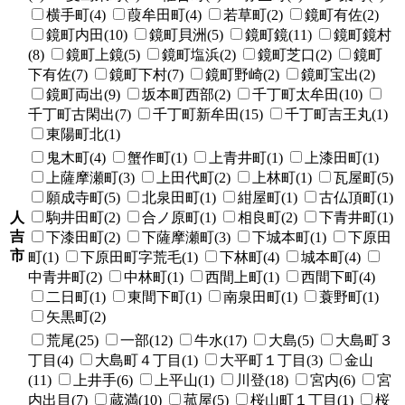
横手町(4)
葭牟田町(4)
若草町(2)
鏡町有佐(2)
鏡町内田(10)
鏡町貝洲(5)
鏡町鏡(11)
鏡町鏡村
(8)
鏡町上鏡(5)
鏡町塩浜(2)
鏡町芝口(2)
鏡町
下有佐(7)
鏡町下村(7)
鏡町野崎(2)
鏡町宝出(2)
鏡町両出(9)
坂本町西部(2)
千丁町太牟田(10)
千丁町古閑出(7)
千丁町新牟田(15)
千丁町吉王丸(1)
東陽町北(1)
鬼木町(4)
蟹作町(1)
上青井町(1)
上漆田町(1)
上薩摩瀬町(3)
上田代町(2)
上林町(1)
瓦屋町(5)
願成寺町(5)
北泉田町(1)
紺屋町(1)
古仏頂町(1)
人
駒井田町(2)
合ノ原町(1)
相良町(2)
下青井町(1)
吉
下漆田町(2)
下薩摩瀬町(3)
下城本町(1)
下原田
市
町(1)
下原田町字荒毛(1)
下林町(4)
城本町(4)
中青井町(2)
中林町(1)
西間上町(1)
西間下町(4)
二日町(1)
東間下町(1)
南泉田町(1)
蓑野町(1)
矢黒町(2)
荒尾(25)
一部(12)
牛水(17)
大島(5)
大島町３
丁目(4)
大島町４丁目(1)
大平町１丁目(3)
金山
(11)
上井手(6)
上平山(1)
川登(18)
宮内(6)
宮
内出目(7)
蔵満(10)
菰屋(5)
桜山町１丁目(1)
桜