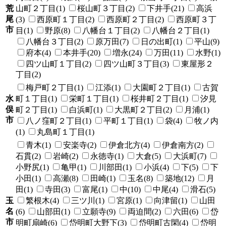
荒
山町２丁目(1)
桜山町３丁目(2)
下井手(21)
高浜
尾
(3)
西原町１丁目(2)
西原町２丁目(2)
西原町３丁
市
目(1)
野原(8)
八幡台１丁目(2)
八幡台２丁目(1)
八幡台３丁目(2)
原万田(7)
日の出町(1)
平山(9)
府本(4)
本井手(20)
増永(24)
万田(11)
水野(1)
四ツ山町１丁目(2)
四ツ山町３丁目(3)
東屋形２
丁目(2)
梅戸町２丁目(1)
江添(1)
大園町２丁目(1)
古賀
水
町１丁目(1)
栄町１丁目(1)
桜井町２丁目(1)
汐見
俣
町２丁目(1)
白浜町(1)
大黒町２丁目(2)
月浦(1)
市
八ノ窪町２丁目(1)
平町１丁目(1)
袋(4)
牧ノ内
(1)
丸島町１丁目(1)
青木(1)
安楽寺(2)
伊倉北方(4)
伊倉南方(2)
石貫(2)
岩崎(2)
永徳寺(1)
大倉(5)
大浜町(7)
小野尻(1)
亀甲(1)
川部田(1)
小浜(4)
下(5)
下
小田(1)
高瀬(8)
田崎(1)
玉名(8)
築地(12)
月
田(1)
寺田(3)
富尾(1)
中(10)
中尾(4)
滑石(5)
玉
繁根木(4)
三ツ川(1)
宮原(1)
向津留(1)
山田
名
(6)
山部田(1)
立願寺(9)
両迫間(2)
六田(6)
岱
市
明町扇崎(6)
岱明町大野下(3)
岱明町古閑(4)
岱明