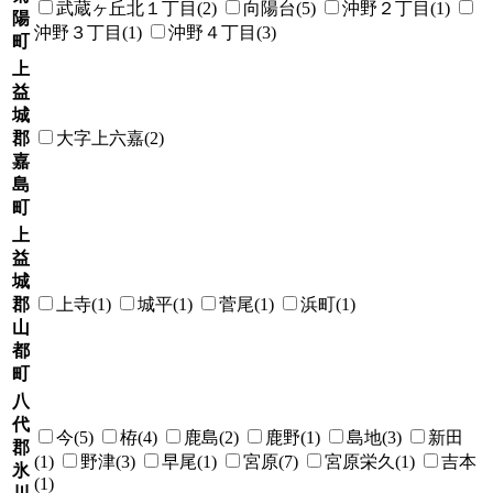
武蔵ヶ丘北１丁目(2)
向陽台(5)
沖野２丁目(1)
陽
沖野３丁目(1)
沖野４丁目(3)
町
上
益
城
郡
大字上六嘉(2)
嘉
島
町
上
益
城
郡
上寺(1)
城平(1)
菅尾(1)
浜町(1)
山
都
町
八
代
今(5)
栫(4)
鹿島(2)
鹿野(1)
島地(3)
新田
郡
(1)
野津(3)
早尾(1)
宮原(7)
宮原栄久(1)
吉本
氷
(1)