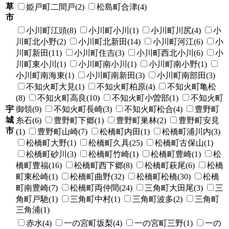
草
姫戸町二間戸(2)
松島町合津(4)
市
小川町江頭(8)
小川町小川(1)
小川町川尻(4)
小
川町北小野(2)
小川町北新田(14)
小川町河江(6)
小
川町新田(11)
小川町住吉(3)
小川町西北小川(6)
小
川町東小川(1)
小川町南小川(1)
小川町南小野(1)
小川町南海東(1)
小川町南新田(3)
小川町南部田(3)
不知火町大見(1)
不知火町柏原(4)
不知火町亀松
(8)
不知火町高良(10)
不知火町小曽部(1)
不知火町
宇
御領(9)
不知火町長崎(3)
不知火町松合(4)
豊野町
城
糸石(6)
豊野町下郷(1)
豊野町巣林(2)
豊野町安見
市
(1)
豊野町山崎(7)
松橋町内田(1)
松橋町浦川内(3)
松橋町大野(1)
松橋町久具(25)
松橋町古保山(1)
松橋町砂川(3)
松橋町竹崎(1)
松橋町豊崎(1)
松
橋町豊福(16)
松橋町西下郷(8)
松橋町萩尾(6)
松橋
町東松崎(1)
松橋町曲野(32)
松橋町松橋(30)
松橋
町南豊崎(7)
松橋町両仲間(24)
三角町大田尾(3)
三
角町戸馳(1)
三角町中村(1)
三角町波多(2)
三角町
三角浦(1)
赤水(4)
一の宮町坂梨(4)
一の宮町三野(1)
一の