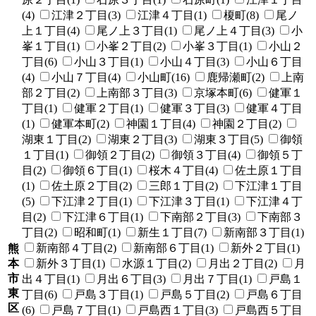
(4)
江津２丁目(3)
江津４丁目(1)
榎町(8)
尾ノ
上１丁目(4)
尾ノ上３丁目(1)
尾ノ上４丁目(3)
小
峯１丁目(1)
小峯２丁目(2)
小峯３丁目(1)
小山２
丁目(6)
小山３丁目(1)
小山４丁目(3)
小山６丁目
(4)
小山７丁目(4)
小山町(16)
鹿帰瀬町(2)
上南
部２丁目(2)
上南部３丁目(3)
京塚本町(6)
健軍１
丁目(1)
健軍２丁目(1)
健軍３丁目(3)
健軍４丁目
(1)
健軍本町(2)
神園１丁目(4)
神園２丁目(2)
湖東１丁目(2)
湖東２丁目(3)
湖東３丁目(5)
御領
１丁目(1)
御領２丁目(2)
御領３丁目(4)
御領５丁
目(2)
御領６丁目(1)
桜木４丁目(4)
佐土原１丁目
(1)
佐土原２丁目(2)
三郎１丁目(2)
下江津１丁目
(5)
下江津２丁目(1)
下江津３丁目(1)
下江津４丁
目(2)
下江津６丁目(1)
下南部２丁目(3)
下南部３
丁目(2)
昭和町(1)
新生１丁目(7)
新南部３丁目(1)
新南部４丁目(2)
新南部６丁目(1)
新外２丁目(1)
熊
本
新外３丁目(1)
水源１丁目(2)
月出２丁目(2)
月
市
出４丁目(1)
月出６丁目(3)
月出７丁目(1)
戸島１
東
丁目(6)
戸島３丁目(1)
戸島５丁目(2)
戸島６丁目
区
(6)
戸島７丁目(1)
戸島西１丁目(3)
戸島西５丁目