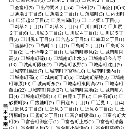
(3)
西松尾町(3)
松尾１丁目(1)
松尾２丁目(5)
会富町(9)
出仲間８丁目(4)
今町(2)
海路口町(6)
薄場１丁目(5)
薄場２丁目(1)
薄場町(3)
内田町
(3)
江越２丁目(2)
奥古閑町(7)
上ノ郷１丁目(1)
刈草２丁目(1)
刈草３丁目(3)
川口町(12)
川尻
２丁目(6)
川尻３丁目(2)
川尻４丁目(1)
川尻５丁
目(2)
川尻６丁目(3)
合志２丁目(5)
幸田２丁目(1)
護藤町(7)
島町１丁目(1)
島町２丁目(1)
島町３
丁目(2)
十禅寺２丁目(1)
城南町赤見(2)
城南町阿
高(2)
城南町碇(13)
城南町出水(5)
城南町今吉野
(13)
城南町隈庄(7)
城南町坂野(1)
城南町沈目(5)
城南町島田(7)
城南町下宮地(18)
城南町陳内(1)
城南町高(5)
城南町千町(6)
城南町築地(2)
城南
町塚原(10)
城南町永(7)
城南町東阿高(21)
城南町
藤山(22)
城南町舞原(27)
城南町宮地(2)
城南町六
田(4)
城南町鰐瀬(15)
白藤１丁目(2)
白石町(1)
砂原町(8)
銭塘町(2)
田迎５丁目(1)
近見１丁目(4)
熊
近見２丁目(3)
近見３丁目(1)
近見８丁目(2)
土
本
河原町(8)
鳶町２丁目(1)
富合町榎津(15)
富合町大
市
町(6)
富合町御船手(1)
富合町上杉(1)
富合町清藤
南
(2)
富合町木原(5)
富合町小岩瀬(8)
富合町莎崎(2)