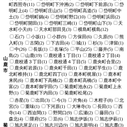
町西照寺(11)
岱明町下沖洲(2)
岱明町下前原(3)
岱
明町上(4)
岱明町庄山(5)
岱明町高道(5)
岱明町中
土(3)
岱明町鍋(4)
岱明町野口(10)
岱明町浜田(2)
岱明町開田(1)
岱明町三崎(1)
岱明町山下(3)
天
水町小天(8)
天水町部田見(3)
横島町横島(12)
石(7)
小坂(1)
小群(9)
方保田(6)
久原(9)
熊
入町(3)
古閑(2)
下吉田(4)
城(1)
杉(3)
津留(1)
中(26)
長坂(1)
名塚(5)
平山(25)
藤井(5)
南
島(2)
山鹿(19)
鹿校通１丁目(1)
鹿校通２丁目(4)
山
鹿校通３丁目(1)
鹿校通４丁目(5)
鹿央町合里(2)
鹿
鹿央町岩原(1)
鹿央町千田(1)
鹿北町芋生(1)
鹿
市
北町椎持(1)
鹿北町四丁(1)
鹿本町梶屋(1)
鹿本町
来民(6)
鹿本町下高橋(2)
鹿本町高橋(5)
鹿本町中
富(2)
鹿本町御宇田(7)
菊鹿町池永(2)
菊鹿町上永
野(1)
菊鹿町下内田(3)
菊鹿町松尾(2)
赤星(3)
出田(3)
今(3)
片角(4)
木柑子(8)
北
宮(5)
重味(1)
下河原(1)
大琳寺(3)
長田(1)
西
寺(14)
西迫間(1)
野間口(9)
広瀬(2)
藤田(5)
森北(4)
隈府(25)
亘(6)
旭志伊坂(3)
旭志伊萩(1)
菊
旭志尾足(1)
旭志川辺(9)
旭志新明(4)
旭志麓(3)