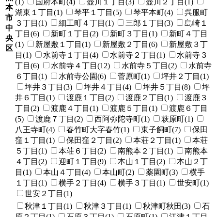
(1)
国府本町(4)
壺川１丁目(3)
壺川２丁目(1)
本
湖東１丁目(1)
琴平１丁目(5)
琴平本町(4)
呉服町
市
３丁目(1)
細工町４丁目(1)
三郎１丁目(3)
島崎１
中
丁目(6)
新町１丁目(2)
新町３丁目(1)
新町４丁目
央
(1)
新屋敷１丁目(1)
新屋敷２丁目(6)
新屋敷３丁
区
目(1)
水前寺１丁目(4)
水前寺２丁目(1)
水前寺３
丁目(6)
水前寺４丁目(12)
水前寺５丁目(2)
水前寺
６丁目(1)
水前寺公園(6)
菅原町(1)
坪井２丁目(1)
坪井３丁目(3)
坪井４丁目(4)
坪井５丁目(8)
坪
井６丁目(1)
渡鹿１丁目(2)
渡鹿２丁目(1)
渡鹿３
丁目(2)
渡鹿４丁目(1)
渡鹿５丁目(1)
渡鹿６丁目
(5)
渡鹿７丁目(2)
西阿弥陀寺町(1)
萩原町(1)
八王寺町(4)
春竹町大字春竹(1)
東子飼町(7)
保田
窪１丁目(1)
保田窪２丁目(2)
本荘２丁目(1)
本荘
５丁目(1)
本荘６丁目(2)
南熊本２丁目(1)
南熊本
４丁目(2)
迎町１丁目(9)
本山１丁目(2)
本山２丁
目(1)
本山４丁目(4)
本山町(2)
薬園町(3)
横手
１丁目(1)
横手２丁目(4)
横手３丁目(1)
世安町(1)
世安２丁目(1)
秋津１丁目(1)
秋津３丁目(1)
秋津町秋田(3)
石
原２丁目(1)
石原３丁目(1)
石原町(1)
江津１丁目