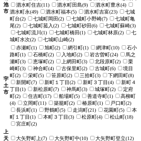
池
泗水町住吉(11)
泗水町田島(9)
泗水町豊水(4)
市
泗水町永(49)
泗水町福本(5)
泗水町吉富(23)
七城
町台(2)
七城町岡田(2)
七城町小野崎(7)
七城町亀
尾(2)
七城町菰入(2)
七城町砂田(6)
七城町蘇崎(3)
七城町流川(1)
七城町橋田(1)
七城町林原(2)
七
城町水次(2)
七城町山崎(2)
赤瀬町(1)
旭町(2)
網引町(1)
網津町(10)
石小
路町(1)
石橋町(2)
入地町(2)
岩古曽町(24)
馬之
瀬町(3)
恵塚町(2)
上網田町(3)
北段原町(2)
栗
崎町(3)
神合町(4)
古保里町(2)
古城町(6)
境目
町(2)
栄町(5)
笹原町(2)
三拾町(3)
下網田町(8)
宇
新開町(7)
新町１丁目(2)
新町３丁目(4)
新町４
土
丁目(1)
新松原町(7)
神馬町(3)
城塚町(2)
定府
市
町(2)
住吉町(17)
船場町(5)
善道寺町(1)
高柳町
(4)
立岡町(11)
築籠町(2)
椿原町(1)
戸口町(2)
長浜町(1)
野鶴町(5)
走潟町(21)
花園町(5)
本
町１丁目(1)
本町３丁目(3)
松原町(4)
松山町(18)
宮庄町(2)
上
天
大矢野町上(7)
大矢野町中(10)
大矢野町登立(12)