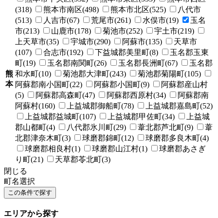
(318)
熊本市南区(498)
熊本市北区(525)
八代市
(513)
人吉市(67)
荒尾市(261)
水俣市(19)
玉名
市(213)
山鹿市(178)
菊池市(252)
宇土市(219)
上天草市(35)
宇城市(290)
阿蘇市(135)
天草市
(107)
合志市(192)
下益城郡美里町(8)
玉名郡玉東
町(19)
玉名郡南関町(26)
玉名郡長洲町(67)
玉名郡
熊
和水町(10)
菊池郡大津町(243)
菊池郡菊陽町(105)
本
阿蘇郡南小国町(22)
阿蘇郡小国町(9)
阿蘇郡産山村
(5)
阿蘇郡高森町(47)
阿蘇郡西原村(34)
阿蘇郡南
阿蘇村(160)
上益城郡御船町(78)
上益城郡嘉島町(52)
上益城郡益城町(107)
上益城郡甲佐町(34)
上益城
郡山都町(4)
八代郡氷川町(29)
葦北郡芦北町(9)
葦
北郡津奈木町(3)
球磨郡錦町(12)
球磨郡多良木町(4)
球磨郡相良村(1)
球磨郡山江村(1)
球磨郡あさぎ
り町(21)
天草郡苓北町(3)
閉じる
町名選択
エリアから探す