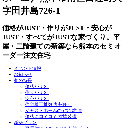
字田井島726-1
価格がJUST・作りがJUST・安心が
JUST・すべてがJUSTな家づくり。平
屋・二階建ての新築なら熊本のセミオ
ーダー注文住宅
イベント情報
お知らせ
家の特長
価格がJUST
作りがJUST
安心がJUST
住宅着工棟数 九州No.1
ジャストホームの5つの約束
価格にコミコミ 標準装備
新築プラン