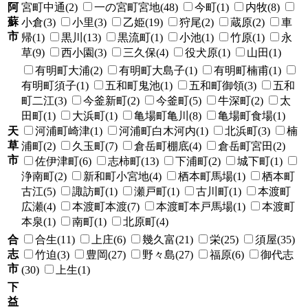
阿
宮町中通(2)
一の宮町宮地(48)
今町(1)
内牧(8)
蘇
小倉(3)
小里(3)
乙姫(19)
狩尾(2)
蔵原(2)
車
市
帰(1)
黒川(13)
黒流町(1)
小池(1)
竹原(1)
永
草(9)
西小園(3)
三久保(4)
役犬原(1)
山田(1)
有明町大浦(2)
有明町大島子(1)
有明町楠甫(1)
有明町須子(1)
五和町鬼池(1)
五和町御領(3)
五和
町二江(3)
今釜新町(2)
今釜町(5)
牛深町(2)
太
田町(1)
大浜町(1)
亀場町亀川(8)
亀場町食場(1)
天
河浦町崎津(1)
河浦町白木河内(1)
北浜町(3)
楠
草
浦町(2)
久玉町(7)
倉岳町棚底(4)
倉岳町宮田(2)
市
佐伊津町(6)
志柿町(13)
下浦町(2)
城下町(1)
浄南町(2)
新和町小宮地(4)
栖本町馬場(1)
栖本町
古江(5)
諏訪町(1)
瀬戸町(1)
古川町(1)
本渡町
広瀬(4)
本渡町本渡(7)
本渡町本戸馬場(1)
本渡町
本泉(1)
南町(1)
北原町(4)
合
合生(11)
上庄(6)
幾久富(21)
栄(25)
須屋(35)
志
竹迫(3)
豊岡(27)
野々島(27)
福原(6)
御代志
市
(30)
上生(1)
下
益