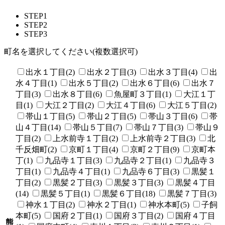
STEP1
STEP2
STEP3
町名を選択してください(複数選択可)
出水１丁目(2)
出水２丁目(3)
出水３丁目(4)
出
水４丁目(1)
出水５丁目(2)
出水６丁目(6)
出水７
丁目(3)
出水８丁目(6)
魚屋町３丁目(1)
大江１丁
目(1)
大江２丁目(2)
大江４丁目(6)
大江５丁目(2)
帯山１丁目(5)
帯山２丁目(5)
帯山３丁目(6)
帯
山４丁目(14)
帯山５丁目(7)
帯山７丁目(3)
帯山９
丁目(2)
上水前寺１丁目(2)
上水前寺２丁目(3)
北
千反畑町(2)
京町１丁目(4)
京町２丁目(9)
京町本
丁(1)
九品寺１丁目(3)
九品寺２丁目(1)
九品寺３
丁目(1)
九品寺４丁目(1)
九品寺６丁目(3)
黒髪１
丁目(2)
黒髪２丁目(3)
黒髪３丁目(3)
黒髪４丁目
(14)
黒髪５丁目(1)
黒髪６丁目(18)
黒髪７丁目(3)
神水１丁目(2)
神水２丁目(1)
神水本町(5)
子飼
本町(5)
国府２丁目(1)
国府３丁目(2)
国府４丁目
熊