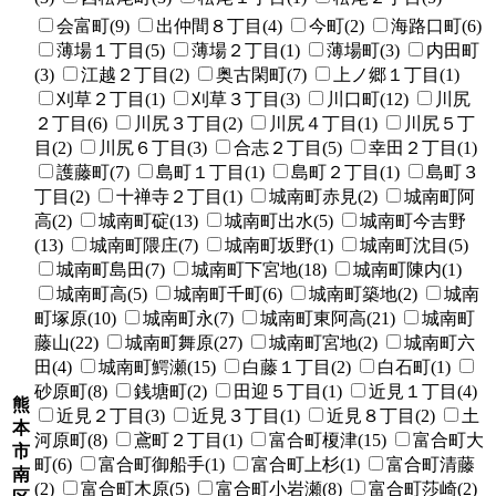
会富町(9)
出仲間８丁目(4)
今町(2)
海路口町(6)
薄場１丁目(5)
薄場２丁目(1)
薄場町(3)
内田町
(3)
江越２丁目(2)
奥古閑町(7)
上ノ郷１丁目(1)
刈草２丁目(1)
刈草３丁目(3)
川口町(12)
川尻
２丁目(6)
川尻３丁目(2)
川尻４丁目(1)
川尻５丁
目(2)
川尻６丁目(3)
合志２丁目(5)
幸田２丁目(1)
護藤町(7)
島町１丁目(1)
島町２丁目(1)
島町３
丁目(2)
十禅寺２丁目(1)
城南町赤見(2)
城南町阿
高(2)
城南町碇(13)
城南町出水(5)
城南町今吉野
(13)
城南町隈庄(7)
城南町坂野(1)
城南町沈目(5)
城南町島田(7)
城南町下宮地(18)
城南町陳内(1)
城南町高(5)
城南町千町(6)
城南町築地(2)
城南
町塚原(10)
城南町永(7)
城南町東阿高(21)
城南町
藤山(22)
城南町舞原(27)
城南町宮地(2)
城南町六
田(4)
城南町鰐瀬(15)
白藤１丁目(2)
白石町(1)
砂原町(8)
銭塘町(2)
田迎５丁目(1)
近見１丁目(4)
熊
近見２丁目(3)
近見３丁目(1)
近見８丁目(2)
土
本
河原町(8)
鳶町２丁目(1)
富合町榎津(15)
富合町大
市
町(6)
富合町御船手(1)
富合町上杉(1)
富合町清藤
南
(2)
富合町木原(5)
富合町小岩瀬(8)
富合町莎崎(2)