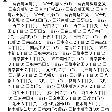
区
富合町国町(1)
富合町志々水(1)
富合町釈迦堂(4)
富合町新(2)
富合町杉島(7)
富合町田尻(1)
富合
町西田尻(1)
富合町平原(2)
富合町廻江(4)
富合町
南田尻(4)
中無田町(3)
並建町(12)
野口１丁目(2)
野口２丁目(1)
野口３丁目(1)
野口４丁目(5)
野
田１丁目(1)
野田２丁目(7)
畠口町(1)
八分字町
(17)
浜口町(3)
日吉１丁目(2)
日吉２丁目(2)
孫
代町(2)
南高江１丁目(2)
南高江２丁目(2)
南高江
４丁目(1)
南高江６丁目(5)
南高江７丁目(3)
御幸
木部１丁目(1)
御幸木部３丁目(2)
御幸西３丁目(1)
御幸笛田１丁目(3)
御幸笛田２丁目(2)
御幸笛田
３丁目(3)
御幸笛田５丁目(2)
御幸笛田６丁目(1)
御幸笛田７丁目(1)
元三町２丁目(2)
元三町３丁目(3)
八幡５丁目(2)
八幡６丁目(1)
八幡７丁目(3)
八
幡１０丁目(3)
良町１丁目(2)
良町３丁目(2)
良町
４丁目(1)
良町５丁目(4)
城南町さんさん２丁目(1)
麻生田１丁目(1)
麻生田２丁目(5)
麻生田３丁目
(3)
麻生田４丁目(1)
麻生田５丁目(8)
改寄町(4)
池田３丁目(7)
植木町鐙田(11)
植木町石川(1)
植木町伊知坊(3)
植木町今藤(2)
植木町岩野(30)
植