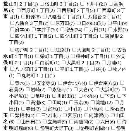
荒
山町２丁目(1)
桜山町３丁目(2)
下井手(21)
高浜
尾
(3)
西原町１丁目(2)
西原町２丁目(2)
西原町３丁
市
目(1)
野原(8)
八幡台１丁目(2)
八幡台２丁目(1)
八幡台３丁目(2)
原万田(7)
日の出町(1)
平山(9)
府本(4)
本井手(20)
増永(24)
万田(11)
水野(1)
四ツ山町１丁目(2)
四ツ山町３丁目(3)
東屋形２
丁目(2)
梅戸町２丁目(1)
江添(1)
大園町２丁目(1)
古賀
水
町１丁目(1)
栄町１丁目(1)
桜井町２丁目(1)
汐見
俣
町２丁目(1)
白浜町(1)
大黒町２丁目(2)
月浦(1)
市
八ノ窪町２丁目(1)
平町１丁目(1)
袋(4)
牧ノ内
(1)
丸島町１丁目(1)
青木(1)
安楽寺(2)
伊倉北方(4)
伊倉南方(2)
石貫(2)
岩崎(2)
永徳寺(1)
大倉(5)
大浜町(7)
小野尻(1)
亀甲(1)
川部田(1)
小浜(4)
下(5)
下
小田(1)
高瀬(8)
田崎(1)
玉名(8)
築地(12)
月
田(1)
寺田(3)
富尾(1)
中(10)
中尾(4)
滑石(5)
玉
繁根木(4)
三ツ川(1)
宮原(1)
向津留(1)
山田
名
(6)
山部田(1)
立願寺(9)
両迫間(2)
六田(6)
岱
市
明町扇崎(6)
岱明町大野下(3)
岱明町古閑(4)
岱明