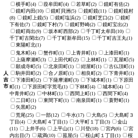
横手町(4)
葭牟田町(4)
若草町(2)
鏡町有佐(2)
鏡町内田(10)
鏡町貝洲(5)
鏡町鏡(11)
鏡町鏡村
(8)
鏡町上鏡(5)
鏡町塩浜(2)
鏡町芝口(2)
鏡町
下有佐(7)
鏡町下村(7)
鏡町野崎(2)
鏡町宝出(2)
鏡町両出(9)
坂本町西部(2)
千丁町太牟田(10)
千丁町古閑出(7)
千丁町新牟田(15)
千丁町吉王丸(1)
東陽町北(1)
鬼木町(4)
蟹作町(1)
上青井町(1)
上漆田町(1)
上薩摩瀬町(3)
上田代町(2)
上林町(1)
瓦屋町(5)
願成寺町(5)
北泉田町(1)
紺屋町(1)
古仏頂町(1)
人
駒井田町(2)
合ノ原町(1)
相良町(2)
下青井町(1)
吉
下漆田町(2)
下薩摩瀬町(3)
下城本町(1)
下原田
市
町(1)
下原田町字荒毛(1)
下林町(4)
城本町(4)
中青井町(2)
中林町(1)
西間上町(1)
西間下町(4)
二日町(1)
東間下町(1)
南泉田町(1)
蓑野町(1)
矢黒町(2)
荒尾(25)
一部(12)
牛水(17)
大島(5)
大島町３
丁目(4)
大島町４丁目(1)
大平町１丁目(3)
金山
(11)
上井手(6)
上平山(1)
川登(18)
宮内(6)
宮
内出目(7)
蔵満(10)
菰屋(5)
桜山町１丁目(1)
桜