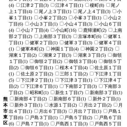
(4)
江津２丁目(3)
江津４丁目(1)
榎町(8)
尾ノ
上１丁目(4)
尾ノ上３丁目(1)
尾ノ上４丁目(3)
小
峯１丁目(1)
小峯２丁目(2)
小峯３丁目(1)
小山２
丁目(6)
小山３丁目(1)
小山４丁目(3)
小山６丁目
(4)
小山７丁目(4)
小山町(16)
鹿帰瀬町(2)
上南
部２丁目(2)
上南部３丁目(3)
京塚本町(6)
健軍１
丁目(1)
健軍２丁目(1)
健軍３丁目(3)
健軍４丁目
(1)
健軍本町(2)
神園１丁目(4)
神園２丁目(2)
湖東１丁目(2)
湖東２丁目(3)
湖東３丁目(5)
御領
１丁目(1)
御領２丁目(2)
御領３丁目(4)
御領５丁
目(2)
御領６丁目(1)
桜木４丁目(4)
佐土原１丁目
(1)
佐土原２丁目(2)
三郎１丁目(2)
下江津１丁目
(5)
下江津２丁目(1)
下江津３丁目(1)
下江津４丁
目(2)
下江津６丁目(1)
下南部２丁目(3)
下南部３
丁目(2)
昭和町(1)
新生１丁目(7)
新南部３丁目(1)
新南部４丁目(2)
新南部６丁目(1)
新外２丁目(1)
熊
本
新外３丁目(1)
水源１丁目(2)
月出２丁目(2)
月
市
出４丁目(1)
月出６丁目(3)
月出７丁目(1)
戸島１
東
丁目(6)
戸島３丁目(1)
戸島５丁目(2)
戸島６丁目
区
(6)
戸島７丁目(1)
戸島西１丁目(3)
戸島西５丁目