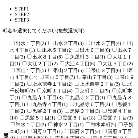
STEP1
STEP2
STEP3
町名を選択してください(複数選択可)
出水１丁目(2)
出水２丁目(3)
出水３丁目(4)
出
水４丁目(1)
出水５丁目(2)
出水６丁目(6)
出水７
丁目(3)
出水８丁目(6)
魚屋町３丁目(1)
大江１丁
目(1)
大江２丁目(2)
大江４丁目(6)
大江５丁目(2)
帯山１丁目(5)
帯山２丁目(5)
帯山３丁目(6)
帯
山４丁目(14)
帯山５丁目(7)
帯山７丁目(3)
帯山９
丁目(2)
上水前寺１丁目(2)
上水前寺２丁目(3)
北
千反畑町(2)
京町１丁目(4)
京町２丁目(9)
京町本
丁(1)
九品寺１丁目(3)
九品寺２丁目(1)
九品寺３
丁目(1)
九品寺４丁目(1)
九品寺６丁目(3)
黒髪１
丁目(2)
黒髪２丁目(3)
黒髪３丁目(3)
黒髪４丁目
(14)
黒髪５丁目(1)
黒髪６丁目(18)
黒髪７丁目(3)
神水１丁目(2)
神水２丁目(1)
神水本町(5)
子飼
本町(5)
国府２丁目(1)
国府３丁目(2)
国府４丁目
熊