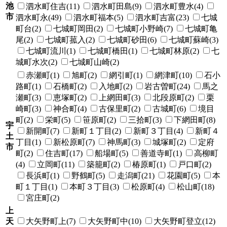
池
泗水町住吉(11)
泗水町田島(9)
泗水町豊水(4)
市
泗水町永(49)
泗水町福本(5)
泗水町吉富(23)
七城
町台(2)
七城町岡田(2)
七城町小野崎(7)
七城町亀
尾(2)
七城町菰入(2)
七城町砂田(6)
七城町蘇崎(3)
七城町流川(1)
七城町橋田(1)
七城町林原(2)
七
城町水次(2)
七城町山崎(2)
赤瀬町(1)
旭町(2)
網引町(1)
網津町(10)
石小
路町(1)
石橋町(2)
入地町(2)
岩古曽町(24)
馬之
瀬町(3)
恵塚町(2)
上網田町(3)
北段原町(2)
栗
崎町(3)
神合町(4)
古保里町(2)
古城町(6)
境目
町(2)
栄町(5)
笹原町(2)
三拾町(3)
下網田町(8)
宇
新開町(7)
新町１丁目(2)
新町３丁目(4)
新町４
土
丁目(1)
新松原町(7)
神馬町(3)
城塚町(2)
定府
市
町(2)
住吉町(17)
船場町(5)
善道寺町(1)
高柳町
(4)
立岡町(11)
築籠町(2)
椿原町(1)
戸口町(2)
長浜町(1)
野鶴町(5)
走潟町(21)
花園町(5)
本
町１丁目(1)
本町３丁目(3)
松原町(4)
松山町(18)
宮庄町(2)
上
天
大矢野町上(7)
大矢野町中(10)
大矢野町登立(12)