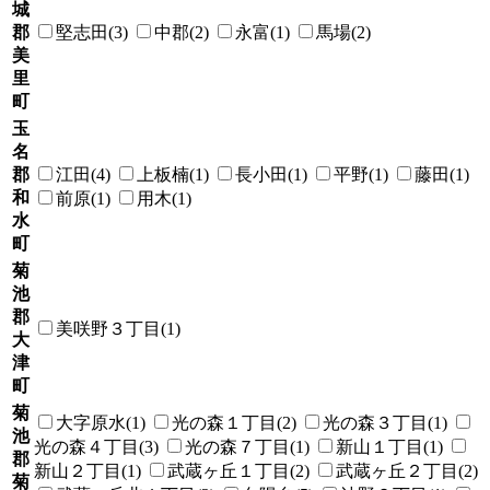
城
郡
堅志田(3)
中郡(2)
永富(1)
馬場(2)
美
里
町
玉
名
郡
江田(4)
上板楠(1)
長小田(1)
平野(1)
藤田(1)
和
前原(1)
用木(1)
水
町
菊
池
郡
美咲野３丁目(1)
大
津
町
菊
大字原水(1)
光の森１丁目(2)
光の森３丁目(1)
池
光の森４丁目(3)
光の森７丁目(1)
新山１丁目(1)
郡
新山２丁目(1)
武蔵ヶ丘１丁目(2)
武蔵ヶ丘２丁目(2)
菊