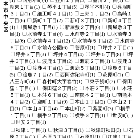
(1)
国府本町(4)
壺川１丁目(3)
壺川２丁目(1)
本
湖東１丁目(1)
琴平１丁目(5)
琴平本町(4)
呉服町
市
３丁目(1)
細工町４丁目(1)
三郎１丁目(3)
島崎１
中
丁目(6)
新町１丁目(2)
新町３丁目(1)
新町４丁目
央
(1)
新屋敷１丁目(1)
新屋敷２丁目(6)
新屋敷３丁
区
目(1)
水前寺１丁目(4)
水前寺２丁目(1)
水前寺３
丁目(6)
水前寺４丁目(12)
水前寺５丁目(2)
水前寺
６丁目(1)
水前寺公園(6)
菅原町(1)
坪井２丁目(1)
坪井３丁目(3)
坪井４丁目(4)
坪井５丁目(8)
坪
井６丁目(1)
渡鹿１丁目(2)
渡鹿２丁目(1)
渡鹿３
丁目(2)
渡鹿４丁目(1)
渡鹿５丁目(1)
渡鹿６丁目
(5)
渡鹿７丁目(2)
西阿弥陀寺町(1)
萩原町(1)
八王寺町(4)
春竹町大字春竹(1)
東子飼町(7)
保田
窪１丁目(1)
保田窪２丁目(2)
本荘２丁目(1)
本荘
５丁目(1)
本荘６丁目(2)
南熊本２丁目(1)
南熊本
４丁目(2)
迎町１丁目(9)
本山１丁目(2)
本山２丁
目(1)
本山４丁目(4)
本山町(2)
薬園町(3)
横手
１丁目(1)
横手２丁目(4)
横手３丁目(1)
世安町(1)
世安２丁目(1)
秋津１丁目(1)
秋津３丁目(1)
秋津町秋田(3)
石
原２丁目(1)
石原３丁目(1)
石原町(1)
江津１丁目