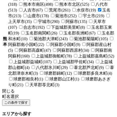
(318)
熊本市南区(498)
熊本市北区(525)
八代市
(513)
人吉市(67)
荒尾市(261)
水俣市(19)
玉名
市(213)
山鹿市(178)
菊池市(252)
宇土市(219)
上天草市(35)
宇城市(290)
阿蘇市(135)
天草市
(107)
合志市(192)
下益城郡美里町(8)
玉名郡玉東
町(19)
玉名郡南関町(26)
玉名郡長洲町(67)
玉名郡
熊
和水町(10)
菊池郡大津町(243)
菊池郡菊陽町(105)
本
阿蘇郡南小国町(22)
阿蘇郡小国町(9)
阿蘇郡産山村
(5)
阿蘇郡高森町(47)
阿蘇郡西原村(34)
阿蘇郡南
阿蘇村(160)
上益城郡御船町(78)
上益城郡嘉島町(52)
上益城郡益城町(107)
上益城郡甲佐町(34)
上益城
郡山都町(4)
八代郡氷川町(29)
葦北郡芦北町(9)
葦
北郡津奈木町(3)
球磨郡錦町(12)
球磨郡多良木町(4)
球磨郡相良村(1)
球磨郡山江村(1)
球磨郡あさぎ
り町(21)
天草郡苓北町(3)
閉じる
町名選択
エリアから探す