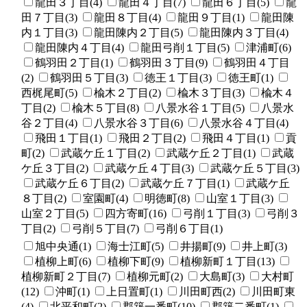
龍田３丁目(4)
龍田４丁目(7)
龍田６丁目(5)
龍
田７丁目(3)
龍田８丁目(4)
龍田９丁目(1)
龍田陳
内１丁目(3)
龍田陳内２丁目(5)
龍田陳内３丁目(4)
龍田陳内４丁目(4)
龍田弓削１丁目(5)
津浦町(6)
鶴羽田２丁目(1)
鶴羽田３丁目(9)
鶴羽田４丁目
(2)
鶴羽田５丁目(3)
徳王１丁目(3)
徳王町(1)
西梶尾町(5)
楡木２丁目(2)
楡木３丁目(3)
楡木４
丁目(2)
楡木５丁目(8)
八景水谷１丁目(5)
八景水
谷２丁目(4)
八景水谷３丁目(6)
八景水谷４丁目(4)
飛田１丁目(1)
飛田２丁目(2)
飛田４丁目(1)
貢
町(2)
武蔵ケ丘１丁目(2)
武蔵ケ丘２丁目(1)
武蔵
ケ丘３丁目(2)
武蔵ケ丘４丁目(3)
武蔵ケ丘５丁目(3)
武蔵ケ丘６丁目(2)
武蔵ケ丘７丁目(1)
武蔵ケ丘
８丁目(2)
室園町(4)
明徳町(8)
山室１丁目(3)
山室２丁目(5)
四方寄町(16)
弓削１丁目(3)
弓削３
丁目(2)
弓削５丁目(7)
弓削６丁目(1)
旭中央通(1)
海士江町(5)
井揚町(9)
井上町(3)
植柳上町(6)
植柳下町(9)
植柳新町１丁目(13)
植柳新町２丁目(7)
植柳元町(2)
大島町(3)
大村町
(12)
沖町(1)
上日置町(1)
川田町西(2)
川田町東
(4)
北平和町(2)
郡築一番町(10)
郡築二番町(1)