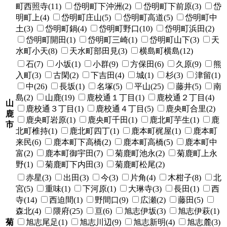
町西照寺(11)
岱明町下沖洲(2)
岱明町下前原(3)
岱
明町上(4)
岱明町庄山(5)
岱明町高道(5)
岱明町中
土(3)
岱明町鍋(4)
岱明町野口(10)
岱明町浜田(2)
岱明町開田(1)
岱明町三崎(1)
岱明町山下(3)
天
水町小天(8)
天水町部田見(3)
横島町横島(12)
石(7)
小坂(1)
小群(9)
方保田(6)
久原(9)
熊
入町(3)
古閑(2)
下吉田(4)
城(1)
杉(3)
津留(1)
中(26)
長坂(1)
名塚(5)
平山(25)
藤井(5)
南
島(2)
山鹿(19)
鹿校通１丁目(1)
鹿校通２丁目(4)
山
鹿校通３丁目(1)
鹿校通４丁目(5)
鹿央町合里(2)
鹿
鹿央町岩原(1)
鹿央町千田(1)
鹿北町芋生(1)
鹿
市
北町椎持(1)
鹿北町四丁(1)
鹿本町梶屋(1)
鹿本町
来民(6)
鹿本町下高橋(2)
鹿本町高橋(5)
鹿本町中
富(2)
鹿本町御宇田(7)
菊鹿町池永(2)
菊鹿町上永
野(1)
菊鹿町下内田(3)
菊鹿町松尾(2)
赤星(3)
出田(3)
今(3)
片角(4)
木柑子(8)
北
宮(5)
重味(1)
下河原(1)
大琳寺(3)
長田(1)
西
寺(14)
西迫間(1)
野間口(9)
広瀬(2)
藤田(5)
森北(4)
隈府(25)
亘(6)
旭志伊坂(3)
旭志伊萩(1)
菊
旭志尾足(1)
旭志川辺(9)
旭志新明(4)
旭志麓(3)