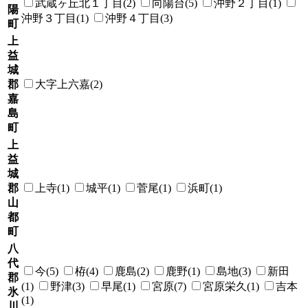
武蔵ヶ丘北１丁目(2)
向陽台(5)
沖野２丁目(1)
陽
沖野３丁目(1)
沖野４丁目(3)
町
上
益
城
郡
大字上六嘉(2)
嘉
島
町
上
益
城
郡
上寺(1)
城平(1)
菅尾(1)
浜町(1)
山
都
町
八
代
今(5)
栫(4)
鹿島(2)
鹿野(1)
島地(3)
新田
郡
(1)
野津(3)
早尾(1)
宮原(7)
宮原栄久(1)
吉本
氷
(1)
川