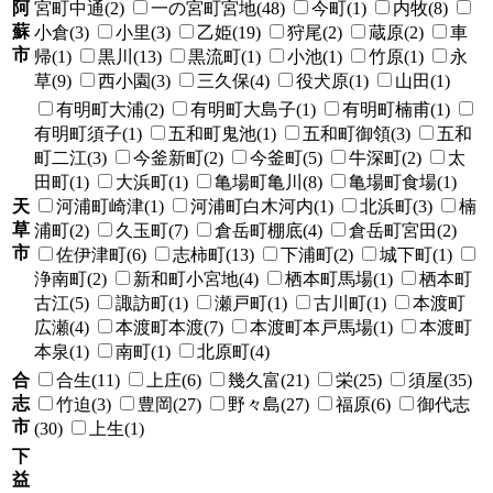
阿
宮町中通(2)
一の宮町宮地(48)
今町(1)
内牧(8)
蘇
小倉(3)
小里(3)
乙姫(19)
狩尾(2)
蔵原(2)
車
市
帰(1)
黒川(13)
黒流町(1)
小池(1)
竹原(1)
永
草(9)
西小園(3)
三久保(4)
役犬原(1)
山田(1)
有明町大浦(2)
有明町大島子(1)
有明町楠甫(1)
有明町須子(1)
五和町鬼池(1)
五和町御領(3)
五和
町二江(3)
今釜新町(2)
今釜町(5)
牛深町(2)
太
田町(1)
大浜町(1)
亀場町亀川(8)
亀場町食場(1)
天
河浦町崎津(1)
河浦町白木河内(1)
北浜町(3)
楠
草
浦町(2)
久玉町(7)
倉岳町棚底(4)
倉岳町宮田(2)
市
佐伊津町(6)
志柿町(13)
下浦町(2)
城下町(1)
浄南町(2)
新和町小宮地(4)
栖本町馬場(1)
栖本町
古江(5)
諏訪町(1)
瀬戸町(1)
古川町(1)
本渡町
広瀬(4)
本渡町本渡(7)
本渡町本戸馬場(1)
本渡町
本泉(1)
南町(1)
北原町(4)
合
合生(11)
上庄(6)
幾久富(21)
栄(25)
須屋(35)
志
竹迫(3)
豊岡(27)
野々島(27)
福原(6)
御代志
市
(30)
上生(1)
下
益