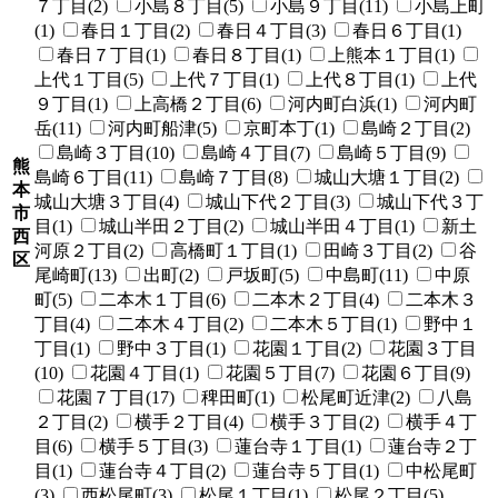
７丁目(2)
小島８丁目(5)
小島９丁目(11)
小島上町
(1)
春日１丁目(2)
春日４丁目(3)
春日６丁目(1)
春日７丁目(1)
春日８丁目(1)
上熊本１丁目(1)
上代１丁目(5)
上代７丁目(1)
上代８丁目(1)
上代
９丁目(1)
上高橋２丁目(6)
河内町白浜(1)
河内町
岳(11)
河内町船津(5)
京町本丁(1)
島崎２丁目(2)
島崎３丁目(10)
島崎４丁目(7)
島崎５丁目(9)
熊
島崎６丁目(11)
島崎７丁目(8)
城山大塘１丁目(2)
本
城山大塘３丁目(4)
城山下代２丁目(3)
城山下代３丁
市
目(1)
城山半田２丁目(2)
城山半田４丁目(1)
新土
西
河原２丁目(2)
高橋町１丁目(1)
田崎３丁目(2)
谷
区
尾崎町(13)
出町(2)
戸坂町(5)
中島町(11)
中原
町(5)
二本木１丁目(6)
二本木２丁目(4)
二本木３
丁目(4)
二本木４丁目(2)
二本木５丁目(1)
野中１
丁目(1)
野中３丁目(1)
花園１丁目(2)
花園３丁目
(10)
花園４丁目(1)
花園５丁目(7)
花園６丁目(9)
花園７丁目(17)
稗田町(1)
松尾町近津(2)
八島
２丁目(2)
横手２丁目(4)
横手３丁目(2)
横手４丁
目(6)
横手５丁目(3)
蓮台寺１丁目(1)
蓮台寺２丁
目(1)
蓮台寺４丁目(2)
蓮台寺５丁目(1)
中松尾町
(3)
西松尾町(3)
松尾１丁目(1)
松尾２丁目(5)