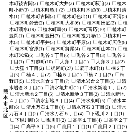
木町後古閑(2)
植木町大井(2)
植木町荻迫(3)
植木
町小野(3)
植木町亀甲(2)
植木町木留(8)
植木町清
水(1)
植木町古閑(2)
植木町色出(1)
植木町正清(5)
植木町鈴麦(2)
植木町大和(6)
植木町田底(2)
植
木町滴水(19)
植木町轟(4)
植木町富応(10)
植木町
豊岡(1)
植木町豊田(7)
植木町投刀塚(1)
植木町一
木(3)
植木町平井(3)
植木町平原(2)
植木町広住(8)
植木町宮原(1)
植木町舞尾(4)
植木町山本(1)
植
木町米塚(6)
兎谷１丁目(6)
兎谷２丁目(3)
兎谷３
丁目(1)
打越町(10)
大窪１丁目(1)
大窪３丁目(2)
大窪４丁目(2)
梶尾町(27)
鹿子木町(1)
楠２丁
目(3)
楠４丁目(2)
楠５丁目(1)
楠７丁目(3)
楠
野町(5)
清水岩倉１丁目(7)
清水岩倉２丁目(5)
清
水岩倉３丁目(1)
清水亀井町(12)
清水新地１丁目(2)
熊
清水新地２丁目(5)
清水新地３丁目(2)
清水新地
本
４丁目(1)
清水新地６丁目(4)
清水東町(5)
清水本
市
町(6)
清水万石１丁目(4)
清水万石３丁目(3)
清水
北
万石４丁目(2)
清水万石５丁目(4)
下硯川２丁目(1)
区
下硯川町(5)
硯川町(2)
高平１丁目(4)
高平２丁
目(4)
高平３丁目(6)
龍田１丁目(1)
龍田２丁目(7)