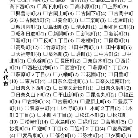
高下西町(9)
高下東町(3)
高小原町(1)
上野町(8)
興善寺町(2)
古閑上町(8)
古閑下町(4)
古閑中町
(20)
古閑浜町(7)
黄金町(1)
三楽町(3)
塩屋町(1)
敷川内町(1)
島田町(8)
清水町(1)
昭和同仁町(1)
昭和日進町(1)
新開町(3)
新地町(1)
新浜町(1)
新町(1)
千反町１丁目(3)
栴檀町(1)
鼠蔵町(1)
高島町(12)
竹原町(8)
田中西町(1)
田中東町(5)
大福寺町(4)
築添町(5)
通町(1)
中片町(2)
中
北町(1)
永碇町(1)
長田町(2)
奈良木町(3)
西片
町(1)
西松江城町(1)
西宮町(9)
萩原町１丁目(2)
八
萩原町２丁目(7)
八幡町(2)
花園町(1)
日置町
代
(10)
東片町(4)
日奈久塩北町(1)
日奈久塩南町(4)
市
日奈久下西町(2)
日奈久新田町(1)
日奈久浜町(3)
日奈久山下町(2)
平山新町(3)
毘舎丸町(2)
福正
町(6)
古城町(18)
古麓町(3)
豊原上町(3)
豊原下
町(11)
豊原中町(4)
本野町(8)
本町２丁目(2)
本
町３丁目(1)
本町４丁目(3)
松江本町(2)
松江町
(10)
松崎町(14)
水島町(5)
緑町(2)
宮地町(5)
妙見町(1)
迎町１丁目(3)
迎町２丁目(4)
麦島西町
(4)
麦島東町(1)
催合町(1)
弥生町(2)
夕葉町(1)