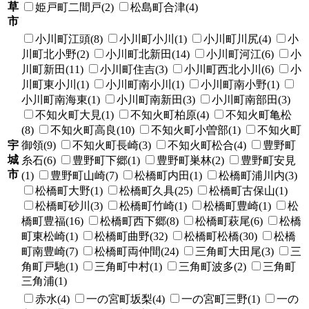
草
姫戸町二間戸(2)
松島町合津(4)
市
小川町江頭(8)
小川町小川(1)
小川町川尻(4)
小
川町北小野(2)
小川町北新田(14)
小川町河江(6)
小
川町新田(11)
小川町住吉(3)
小川町西北小川(6)
小
川町東小川(1)
小川町南小川(1)
小川町南小野(1)
小川町南海東(1)
小川町南新田(3)
小川町南部田(3)
不知火町大見(1)
不知火町柏原(4)
不知火町亀松
(8)
不知火町高良(10)
不知火町小曽部(1)
不知火町
宇
御領(9)
不知火町長崎(3)
不知火町松合(4)
豊野町
城
糸石(6)
豊野町下郷(1)
豊野町巣林(2)
豊野町安見
市
(1)
豊野町山崎(7)
松橋町内田(1)
松橋町浦川内(3)
松橋町大野(1)
松橋町久具(25)
松橋町古保山(1)
松橋町砂川(3)
松橋町竹崎(1)
松橋町豊崎(1)
松
橋町豊福(16)
松橋町西下郷(8)
松橋町萩尾(6)
松橋
町東松崎(1)
松橋町曲野(32)
松橋町松橋(30)
松橋
町南豊崎(7)
松橋町両仲間(24)
三角町大田尾(3)
三
角町戸馳(1)
三角町中村(1)
三角町波多(2)
三角町
三角浦(1)
赤水(4)
一の宮町坂梨(4)
一の宮町三野(1)
一の