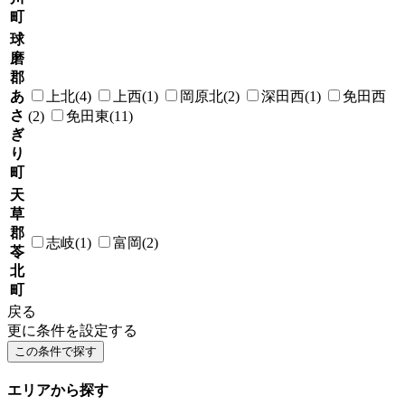
町
球
磨
郡
あ
上北(4)
上西(1)
岡原北(2)
深田西(1)
免田西
さ
(2)
免田東(11)
ぎ
り
町
天
草
郡
志岐(1)
富岡(2)
苓
北
町
戻る
更に条件を設定する
エリアから探す