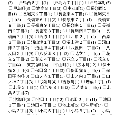
(3)
戸島西６丁目(1)
戸島西７丁目(1)
戸島本町(5)
戸島町(8)
渡鹿８丁目(3)
中江町(1)
長嶺西１丁
目(1)
長嶺東２丁目(1)
長嶺東４丁目(1)
長嶺東５
丁目(8)
長嶺東６丁目(2)
長嶺東７丁目(1)
長嶺東
８丁目(1)
長嶺東９丁目(1)
長嶺南１丁目(2)
長嶺
南２丁目(1)
長嶺南３丁目(1)
長嶺南６丁目(3)
長
嶺南７丁目(5)
西原１丁目(1)
西原２丁目(2)
西原
３丁目(1)
沼山津１丁目(3)
沼山津２丁目(1)
沼山
津３丁目(2)
沼山津４丁目(4)
八反田１丁目(2)
八
反田２丁目(9)
八反田３丁目(3)
花立１丁目(2)
花
立２丁目(2)
花立４丁目(1)
花立５丁目(1)
花立６
丁目(4)
東京塚町(4)
平山町(1)
広木町(12)
保田
窪３丁目(3)
保田窪４丁目(3)
保田窪５丁目(3)
保
田窪本町(3)
山ノ内１丁目(1)
山ノ内３丁目(2)
山
ノ神２丁目(3)
弓削町(4)
吉原町(1)
若葉１丁目(1)
若葉２丁目(1)
若葉３丁目(2)
若葉５丁目(3)
若
葉６丁目(7)
池亀町(6)
池田１丁目(12)
池田２丁目(11)
池田
３丁目(4)
池田４丁目(1)
池上町(5)
沖新町(7)
小島３丁目(6)
小島５丁目(1)
小島６丁目(2)
小島