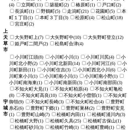
(4)
立岡町(11)
築籠町(2)
椿原町(1)
戸口町(2)
長浜町(1)
野鶴町(5)
走潟町(21)
花園町(5)
本
町１丁目(1)
本町３丁目(3)
松原町(4)
松山町(18)
宮庄町(2)
上
天
大矢野町上(7)
大矢野町中(10)
大矢野町登立(12)
草
姫戸町二間戸(2)
松島町合津(4)
市
小川町江頭(8)
小川町小川(1)
小川町川尻(4)
小
川町北小野(2)
小川町北新田(14)
小川町河江(6)
小
川町新田(11)
小川町住吉(3)
小川町西北小川(6)
小
川町東小川(1)
小川町南小川(1)
小川町南小野(1)
小川町南海東(1)
小川町南新田(3)
小川町南部田(3)
不知火町大見(1)
不知火町柏原(4)
不知火町亀松
(8)
不知火町高良(10)
不知火町小曽部(1)
不知火町
宇
御領(9)
不知火町長崎(3)
不知火町松合(4)
豊野町
城
糸石(6)
豊野町下郷(1)
豊野町巣林(2)
豊野町安見
市
(1)
豊野町山崎(7)
松橋町内田(1)
松橋町浦川内(3)
松橋町大野(1)
松橋町久具(25)
松橋町古保山(1)
松橋町砂川(3)
松橋町竹崎(1)
松橋町豊崎(1)
松