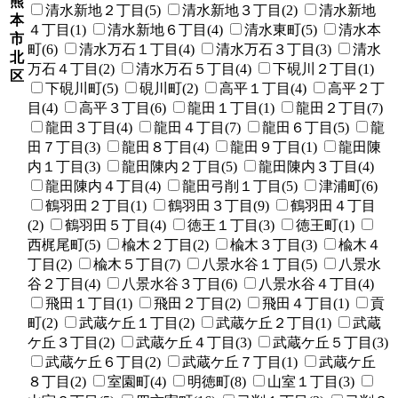
熊
清水新地２丁目(5)
清水新地３丁目(2)
清水新地
本
４丁目(1)
清水新地６丁目(4)
清水東町(5)
清水本
市
町(6)
清水万石１丁目(4)
清水万石３丁目(3)
清水
北
万石４丁目(2)
清水万石５丁目(4)
下硯川２丁目(1)
区
下硯川町(5)
硯川町(2)
高平１丁目(4)
高平２丁
目(4)
高平３丁目(6)
龍田１丁目(1)
龍田２丁目(7)
龍田３丁目(4)
龍田４丁目(7)
龍田６丁目(5)
龍
田７丁目(3)
龍田８丁目(4)
龍田９丁目(1)
龍田陳
内１丁目(3)
龍田陳内２丁目(5)
龍田陳内３丁目(4)
龍田陳内４丁目(4)
龍田弓削１丁目(5)
津浦町(6)
鶴羽田２丁目(1)
鶴羽田３丁目(9)
鶴羽田４丁目
(2)
鶴羽田５丁目(4)
徳王１丁目(3)
徳王町(1)
西梶尾町(5)
楡木２丁目(2)
楡木３丁目(3)
楡木４
丁目(2)
楡木５丁目(7)
八景水谷１丁目(5)
八景水
谷２丁目(4)
八景水谷３丁目(6)
八景水谷４丁目(4)
飛田１丁目(1)
飛田２丁目(2)
飛田４丁目(1)
貢
町(2)
武蔵ケ丘１丁目(2)
武蔵ケ丘２丁目(1)
武蔵
ケ丘３丁目(2)
武蔵ケ丘４丁目(3)
武蔵ケ丘５丁目(3)
武蔵ケ丘６丁目(2)
武蔵ケ丘７丁目(1)
武蔵ケ丘
８丁目(2)
室園町(4)
明徳町(8)
山室１丁目(3)