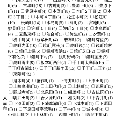
町(6)
古城町(18)
古麓町(3)
豊原上町(3)
豊原下
町(11)
豊原中町(4)
本野町(8)
本町２丁目(2)
本
町３丁目(1)
本町４丁目(3)
松江本町(2)
松江町
(10)
松崎町(14)
水島町(5)
緑町(2)
宮地町(5)
妙見町(1)
迎町１丁目(4)
迎町２丁目(4)
麦島西町
(4)
麦島東町(1)
催合町(1)
弥生町(2)
夕葉町(1)
横手町(4)
葭牟田町(4)
若草町(2)
鏡町有佐(2)
鏡町内田(10)
鏡町貝洲(5)
鏡町鏡(11)
鏡町鏡村
(8)
鏡町上鏡(5)
鏡町塩浜(2)
鏡町芝口(2)
鏡町
下有佐(7)
鏡町下村(7)
鏡町野崎(2)
鏡町宝出(2)
鏡町両出(9)
坂本町西部(2)
千丁町太牟田(10)
千丁町古閑出(7)
千丁町新牟田(15)
千丁町吉王丸(1)
東陽町北(1)
鬼木町(4)
蟹作町(1)
上青井町(1)
上漆田町(1)
上薩摩瀬町(3)
上田代町(2)
上林町(1)
瓦屋町(5)
願成寺町(5)
北泉田町(1)
紺屋町(1)
古仏頂町(1)
人
駒井田町(2)
合ノ原町(1)
相良町(2)
下青井町(1)
吉
下漆田町(2)
下薩摩瀬町(3)
下城本町(1)
下原田
市
町(1)
下原田町字荒毛(1)
下林町(4)
城本町(4)
中青井町(2)
中林町(1)
西間上町(1)
西間下町(4)