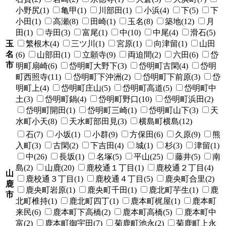
小野尻(1)
亀甲(1)
川部田(1)
小浜(4)
下(5)
下
小田(1)
高瀬(8)
田崎(1)
玉名(8)
築地(12)
月
田(1)
寺田(3)
富尾(1)
中(10)
中尾(4)
滑石(5)
玉
繁根木(4)
三ツ川(1)
宮原(1)
向津留(1)
山田
名
(6)
山部田(1)
立願寺(9)
両迫間(2)
六田(6)
岱
市
明町扇崎(6)
岱明町大野下(3)
岱明町古閑(4)
岱明
町西照寺(11)
岱明町下沖洲(2)
岱明町下前原(3)
岱
明町上(4)
岱明町庄山(5)
岱明町高道(5)
岱明町中
土(3)
岱明町鍋(4)
岱明町野口(10)
岱明町浜田(2)
岱明町開田(1)
岱明町三崎(1)
岱明町山下(3)
天
水町小天(8)
天水町部田見(3)
横島町横島(12)
石(7)
小坂(1)
小群(9)
方保田(6)
久原(9)
熊
入町(3)
古閑(2)
下吉田(4)
城(1)
杉(3)
津留(1)
中(26)
長坂(1)
名塚(5)
平山(25)
藤井(5)
南
島(2)
山鹿(20)
鹿校通１丁目(1)
鹿校通２丁目(4)
山
鹿校通３丁目(1)
鹿校通４丁目(5)
鹿央町合里(2)
鹿
鹿央町岩原(1)
鹿央町千田(1)
鹿北町芋生(1)
鹿
市
北町椎持(1)
鹿北町四丁(1)
鹿本町梶屋(1)
鹿本町
来民(6)
鹿本町下高橋(2)
鹿本町高橋(5)
鹿本町中
富(2)
鹿本町御宇田(7)
菊鹿町池永(2)
菊鹿町上永