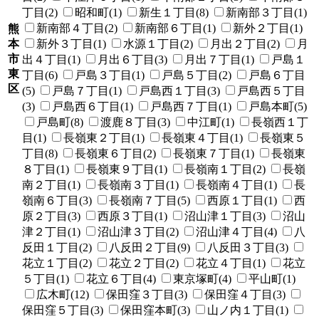
丁目(2)
昭和町(1)
新生１丁目(8)
新南部３丁目(1)
新南部４丁目(2)
新南部６丁目(1)
新外２丁目(1)
熊
本
新外３丁目(1)
水源１丁目(2)
月出２丁目(2)
月
市
出４丁目(1)
月出６丁目(3)
月出７丁目(1)
戸島１
東
丁目(6)
戸島３丁目(1)
戸島５丁目(2)
戸島６丁目
区
(5)
戸島７丁目(1)
戸島西１丁目(3)
戸島西５丁目
(3)
戸島西６丁目(1)
戸島西７丁目(1)
戸島本町(5)
戸島町(8)
渡鹿８丁目(3)
中江町(1)
長嶺西１丁
目(1)
長嶺東２丁目(1)
長嶺東４丁目(1)
長嶺東５
丁目(8)
長嶺東６丁目(2)
長嶺東７丁目(1)
長嶺東
８丁目(1)
長嶺東９丁目(1)
長嶺南１丁目(2)
長嶺
南２丁目(1)
長嶺南３丁目(1)
長嶺南４丁目(1)
長
嶺南６丁目(3)
長嶺南７丁目(5)
西原１丁目(1)
西
原２丁目(3)
西原３丁目(1)
沼山津１丁目(3)
沼山
津２丁目(1)
沼山津３丁目(2)
沼山津４丁目(4)
八
反田１丁目(2)
八反田２丁目(9)
八反田３丁目(3)
花立１丁目(2)
花立２丁目(2)
花立４丁目(1)
花立
５丁目(1)
花立６丁目(4)
東京塚町(4)
平山町(1)
広木町(12)
保田窪３丁目(3)
保田窪４丁目(3)
保田窪５丁目(3)
保田窪本町(3)
山ノ内１丁目(1)