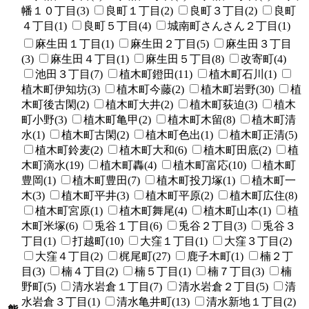
幡１０丁目(3)
良町１丁目(2)
良町３丁目(2)
良町
４丁目(1)
良町５丁目(4)
城南町さんさん２丁目(1)
麻生田１丁目(1)
麻生田２丁目(5)
麻生田３丁目
(3)
麻生田４丁目(1)
麻生田５丁目(8)
改寄町(4)
池田３丁目(7)
植木町鐙田(11)
植木町石川(1)
植木町伊知坊(3)
植木町今藤(2)
植木町岩野(30)
植
木町後古閑(2)
植木町大井(2)
植木町荻迫(3)
植木
町小野(3)
植木町亀甲(2)
植木町木留(8)
植木町清
水(1)
植木町古閑(2)
植木町色出(1)
植木町正清(5)
植木町鈴麦(2)
植木町大和(6)
植木町田底(2)
植
木町滴水(19)
植木町轟(4)
植木町富応(10)
植木町
豊岡(1)
植木町豊田(7)
植木町投刀塚(1)
植木町一
木(3)
植木町平井(3)
植木町平原(2)
植木町広住(8)
植木町宮原(1)
植木町舞尾(4)
植木町山本(1)
植
木町米塚(6)
兎谷１丁目(6)
兎谷２丁目(3)
兎谷３
丁目(1)
打越町(10)
大窪１丁目(1)
大窪３丁目(2)
大窪４丁目(2)
梶尾町(27)
鹿子木町(1)
楠２丁
目(3)
楠４丁目(2)
楠５丁目(1)
楠７丁目(3)
楠
野町(5)
清水岩倉１丁目(7)
清水岩倉２丁目(5)
清
水岩倉３丁目(1)
清水亀井町(13)
清水新地１丁目(2)