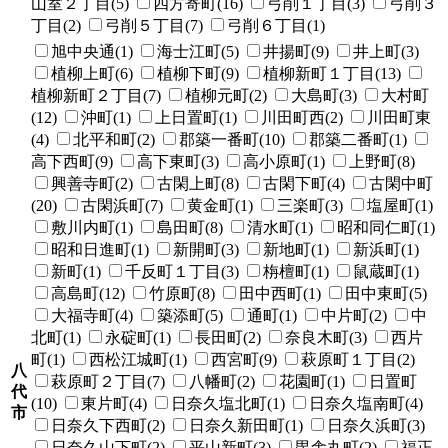
山室２丁目(5)
四方寄町(16)
弓削１丁目(3)
弓削３
丁目(2)
弓削５丁目(7)
弓削６丁目(1)
旭中央通(1)
海士江町(5)
井揚町(9)
井上町(3)
植柳上町(6)
植柳下町(9)
植柳新町１丁目(13)
植柳新町２丁目(7)
植柳元町(2)
大島町(3)
大村町
(12)
沖町(1)
上日置町(1)
川田町西(2)
川田町東
(4)
北平和町(2)
郡築一番町(10)
郡築二番町(1)
高下西町(9)
高下東町(3)
高小原町(1)
上野町(8)
興善寺町(2)
古閑上町(8)
古閑下町(4)
古閑中町
(20)
古閑浜町(7)
黄金町(1)
三楽町(3)
塩屋町(1)
敷川内町(1)
島田町(8)
清水町(1)
昭和同仁町(1)
昭和日進町(1)
新開町(3)
新地町(1)
新浜町(1)
新町(1)
千反町１丁目(3)
栴檀町(1)
鼠蔵町(1)
高島町(12)
竹原町(8)
田中西町(1)
田中東町(5)
大福寺町(4)
築添町(5)
通町(1)
中片町(2)
中
北町(1)
永碇町(1)
長田町(2)
奈良木町(3)
西片
町(1)
西松江城町(1)
西宮町(9)
萩原町１丁目(2)
八
萩原町２丁目(7)
八幡町(2)
花園町(1)
日置町
代
(10)
東片町(4)
日奈久塩北町(1)
日奈久塩南町(4)
市
日奈久下西町(2)
日奈久新田町(1)
日奈久浜町(3)
日奈久山下町(2)
平山新町(3)
毘舎丸町(2)
福正