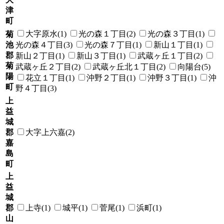
津
町
大字原水(1)
光の森１丁目(2)
光の森３丁目(1)
菊
池
光の森４丁目(3)
光の森７丁目(1)
新山１丁目(1)
郡
新山２丁目(1)
新山３丁目(1)
武蔵ヶ丘１丁目(2)
菊
武蔵ヶ丘２丁目(2)
武蔵ヶ丘北１丁目(2)
向陽台(5)
陽
花立１丁目(1)
沖野２丁目(1)
沖野３丁目(1)
沖
町
野４丁目(3)
上
益
城
郡
大字上六嘉(2)
嘉
島
町
上
益
城
郡
上寺(1)
城平(1)
菅尾(1)
浜町(1)
山