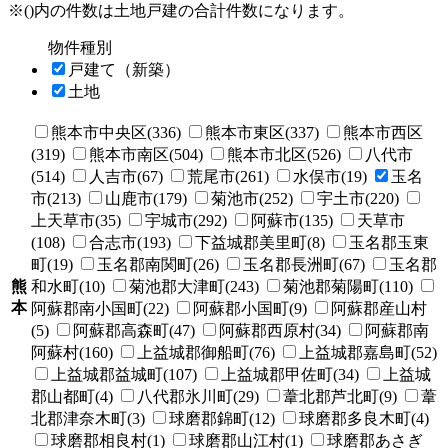
※()内の件数は土地戸建の合計件数になります。
物件種別
戸建て（新築）
土地
熊本市中央区(336)
熊本市東区(337)
熊本市西区
(319)
熊本市南区(504)
熊本市北区(526)
八代市
(514)
人吉市(67)
荒尾市(261)
水俣市(19)
玉名
市(213)
山鹿市(179)
菊池市(252)
宇土市(220)
上天草市(35)
宇城市(292)
阿蘇市(135)
天草市
(108)
合志市(193)
下益城郡美里町(8)
玉名郡玉東
町(19)
玉名郡南関町(26)
玉名郡長洲町(67)
玉名郡
熊
和水町(10)
菊池郡大津町(243)
菊池郡菊陽町(110)
本
阿蘇郡南小国町(22)
阿蘇郡小国町(9)
阿蘇郡産山村
(5)
阿蘇郡高森町(47)
阿蘇郡西原村(34)
阿蘇郡南
阿蘇村(160)
上益城郡御船町(76)
上益城郡嘉島町(52)
上益城郡益城町(107)
上益城郡甲佐町(34)
上益城
郡山都町(4)
八代郡氷川町(29)
葦北郡芦北町(9)
葦
北郡津奈木町(3)
球磨郡錦町(12)
球磨郡多良木町(4)
球磨郡相良村(1)
球磨郡山江村(1)
球磨郡あさぎ