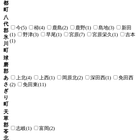
都
町
八
代
今(5)
栫(4)
鹿島(2)
鹿野(1)
島地(3)
新田
郡
(1)
野津(3)
早尾(1)
宮原(7)
宮原栄久(1)
吉本
氷
(1)
川
町
球
磨
郡
あ
上北(4)
上西(1)
岡原北(2)
深田西(1)
免田西
さ
(2)
免田東(11)
ぎ
り
町
天
草
郡
志岐(1)
富岡(2)
苓
北