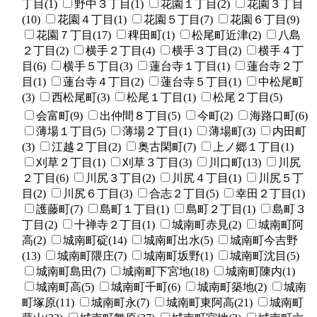
丁目(1)
野中３丁目(1)
花園１丁目(2)
花園３丁目
(10)
花園４丁目(1)
花園５丁目(7)
花園６丁目(9)
花園７丁目(17)
稗田町(1)
松尾町近津(2)
八島
２丁目(2)
横手２丁目(4)
横手３丁目(2)
横手４丁
目(6)
横手５丁目(3)
蓮台寺１丁目(1)
蓮台寺２丁
目(1)
蓮台寺４丁目(2)
蓮台寺５丁目(1)
中松尾町
(3)
西松尾町(3)
松尾１丁目(1)
松尾２丁目(5)
会富町(9)
出仲間８丁目(5)
今町(2)
海路口町(6)
薄場１丁目(5)
薄場２丁目(1)
薄場町(3)
内田町
(3)
江越２丁目(2)
奥古閑町(7)
上ノ郷１丁目(1)
刈草２丁目(1)
刈草３丁目(3)
川口町(13)
川尻
２丁目(6)
川尻３丁目(2)
川尻４丁目(1)
川尻５丁
目(2)
川尻６丁目(3)
合志２丁目(5)
幸田２丁目(1)
護藤町(7)
島町１丁目(1)
島町２丁目(1)
島町３
丁目(2)
十禅寺２丁目(1)
城南町赤見(2)
城南町阿
高(2)
城南町碇(14)
城南町出水(5)
城南町今吉野
(13)
城南町隈庄(7)
城南町坂野(1)
城南町沈目(5)
城南町島田(7)
城南町下宮地(18)
城南町陳内(1)
城南町高(5)
城南町千町(6)
城南町築地(2)
城南
町塚原(11)
城南町永(7)
城南町東阿高(21)
城南町