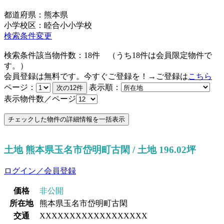
都道府県：熊本県
小学校区：睦合小小学校
検索条件変更
検索条件該当物件数：
18
件
（うち
18
件は会員限定物件で
す。）
会員登録は無料です。今すぐご登録を！→ご登録は
こちら
ページ：
表示順：
表示物件数／ページ
土地 熊本県玉名市岱明町古閑 / 土地 196.02坪
ログイン／会員登録
価格
非公開
所在地
熊本県玉名市岱明町古閑
交通
XXXXXXXXXXXXXXXXXX