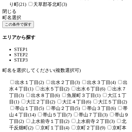
り町(21)
天草郡苓北町(3)
閉じる
町名選択
エリアから探す
STEP1
STEP2
STEP3
町名を選択してください(複数選択可)
出水１丁目(2)
出水２丁目(3)
出水３丁目(4)
出
水４丁目(1)
出水５丁目(2)
出水６丁目(6)
出水７
丁目(3)
出水８丁目(6)
魚屋町３丁目(1)
大江１丁
目(1)
大江２丁目(2)
大江４丁目(6)
大江５丁目(2)
帯山１丁目(5)
帯山２丁目(5)
帯山３丁目(6)
帯
山４丁目(14)
帯山５丁目(7)
帯山７丁目(3)
帯山９
丁目(2)
上水前寺１丁目(2)
上水前寺２丁目(3)
北
千反畑町(2)
京町１丁目(4)
京町２丁目(9)
京町本