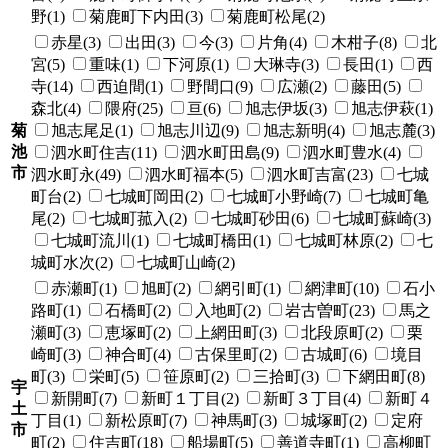
野(1)
菊鹿町下内田(3)
菊鹿町松尾(2)
赤星(3)
出田(3)
今(3)
片角(4)
木柑子(8)
北
宮(5)
重味(1)
下河原(1)
大琳寺(3)
長田(1)
西
寺(14)
西迫間(1)
野間口(9)
広瀬(2)
藤田(5)
森北(4)
隈府(25)
亘(6)
旭志伊坂(3)
旭志伊萩(1)
菊
旭志尾足(1)
旭志川辺(9)
旭志新明(4)
旭志麓(3)
池
泗水町住吉(11)
泗水町田島(9)
泗水町豊水(4)
市
泗水町永(49)
泗水町福本(5)
泗水町吉富(23)
七城
町台(2)
七城町岡田(2)
七城町小野崎(7)
七城町亀
尾(2)
七城町菰入(2)
七城町砂田(6)
七城町蘇崎(3)
七城町流川(1)
七城町橋田(1)
七城町林原(2)
七
城町水次(2)
七城町山崎(2)
赤瀬町(1)
旭町(2)
網引町(1)
網津町(10)
石小
路町(1)
石橋町(2)
入地町(2)
岩古曽町(23)
馬之
瀬町(3)
恵塚町(2)
上網田町(3)
北段原町(2)
栗
崎町(3)
神合町(4)
古保里町(2)
古城町(6)
境目
町(3)
栄町(5)
笹原町(2)
三拾町(3)
下網田町(8)
宇
新開町(7)
新町１丁目(2)
新町３丁目(4)
新町４
土
丁目(1)
新松原町(7)
神馬町(3)
城塚町(2)
定府
市
町(2)
住吉町(18)
船場町(5)
善道寺町(1)
高柳町