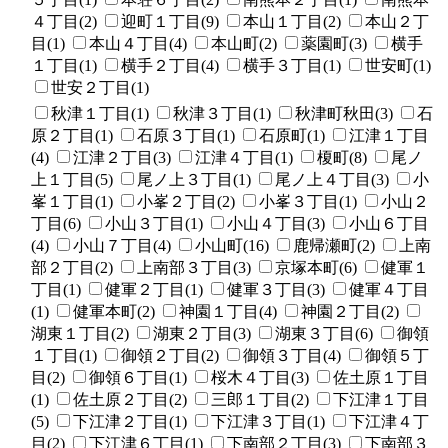
４丁目(2)
迎町１丁目(9)
本山１丁目(2)
本山２丁
目(1)
本山４丁目(4)
本山町(2)
薬園町(3)
横手
１丁目(1)
横手２丁目(4)
横手３丁目(1)
世安町(1)
世安２丁目(1)
秋津１丁目(1)
秋津３丁目(1)
秋津町秋田(3)
石
原２丁目(1)
石原３丁目(1)
石原町(1)
江津１丁目
(4)
江津２丁目(3)
江津４丁目(1)
榎町(8)
尾ノ
上１丁目(5)
尾ノ上３丁目(1)
尾ノ上４丁目(3)
小
峯１丁目(1)
小峯２丁目(2)
小峯３丁目(1)
小山２
丁目(6)
小山３丁目(1)
小山４丁目(3)
小山６丁目
(4)
小山７丁目(4)
小山町(16)
鹿帰瀬町(2)
上南
部２丁目(2)
上南部３丁目(3)
京塚本町(6)
健軍１
丁目(1)
健軍２丁目(1)
健軍３丁目(3)
健軍４丁目
(1)
健軍本町(2)
神園１丁目(4)
神園２丁目(2)
湖東１丁目(2)
湖東２丁目(3)
湖東３丁目(6)
御領
１丁目(1)
御領２丁目(2)
御領３丁目(4)
御領５丁
目(2)
御領６丁目(1)
桜木４丁目(3)
佐土原１丁目
(1)
佐土原２丁目(2)
三郎１丁目(2)
下江津１丁目
(5)
下江津２丁目(1)
下江津３丁目(1)
下江津４丁
目(2)
下江津６丁目(1)
下南部２丁目(3)
下南部３