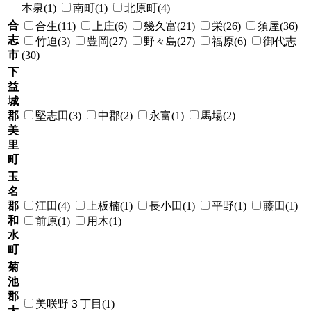
本泉(1)
南町(1)
北原町(4)
合
合生(11)
上庄(6)
幾久富(21)
栄(26)
須屋(36)
志
竹迫(3)
豊岡(27)
野々島(27)
福原(6)
御代志
市
(30)
下
益
城
郡
堅志田(3)
中郡(2)
永富(1)
馬場(2)
美
里
町
玉
名
郡
江田(4)
上板楠(1)
長小田(1)
平野(1)
藤田(1)
和
前原(1)
用木(1)
水
町
菊
池
郡
美咲野３丁目(1)
大