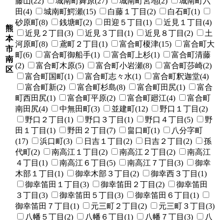
藤山(22)
城南町舞原(27)
城南町宮地(2)
城南町六
田(4)
城南町鰐瀬(15)
白藤１丁目(2)
白石町(1)
砂原町(8)
銭塘町(2)
田迎５丁目(1)
近見１丁目(4)
熊
近見２丁目(3)
近見３丁目(1)
近見８丁目(2)
土
本
河原町(8)
鳶町２丁目(1)
富合町榎津(15)
富合町大
市
町(6)
富合町御船手(1)
富合町上杉(1)
富合町清藤
南
(2)
富合町木原(5)
富合町小岩瀬(8)
富合町莎崎(2)
区
富合町国町(1)
富合町志々水(1)
富合町釈迦堂(4)
富合町新(2)
富合町杉島(8)
富合町田尻(1)
富合
町西田尻(1)
富合町平原(2)
富合町廻江(4)
富合町
南田尻(4)
中無田町(3)
並建町(12)
野口１丁目(2)
野口２丁目(1)
野口３丁目(1)
野口４丁目(5)
野
田１丁目(1)
野田２丁目(7)
畠口町(1)
八分字町
(17)
浜口町(3)
日吉１丁目(2)
日吉２丁目(2)
孫
代町(2)
南高江１丁目(2)
南高江２丁目(2)
南高江
４丁目(1)
南高江６丁目(5)
南高江７丁目(3)
御幸
木部１丁目(1)
御幸木部３丁目(2)
御幸西３丁目(1)
御幸笛田１丁目(3)
御幸笛田２丁目(2)
御幸笛田
３丁目(3)
御幸笛田５丁目(3)
御幸笛田６丁目(1)
御幸笛田７丁目(1)
元三町２丁目(2)
元三町３丁目(3)
八幡５丁目(2)
八幡６丁目(1)
八幡７丁目(3)
八