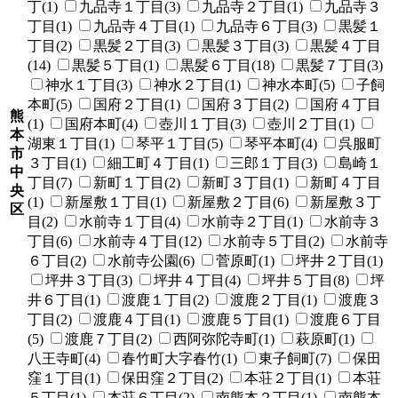
丁(1)
九品寺１丁目(3)
九品寺２丁目(1)
九品寺３
丁目(1)
九品寺４丁目(1)
九品寺６丁目(3)
黒髪１
丁目(2)
黒髪２丁目(3)
黒髪３丁目(3)
黒髪４丁目
(14)
黒髪５丁目(1)
黒髪６丁目(18)
黒髪７丁目(3)
神水１丁目(3)
神水２丁目(1)
神水本町(5)
子飼
本町(5)
国府２丁目(1)
国府３丁目(2)
国府４丁目
熊
(1)
国府本町(4)
壺川１丁目(3)
壺川２丁目(1)
本
湖東１丁目(1)
琴平１丁目(5)
琴平本町(4)
呉服町
市
３丁目(1)
細工町４丁目(1)
三郎１丁目(3)
島崎１
中
丁目(7)
新町１丁目(2)
新町３丁目(1)
新町４丁目
央
(1)
新屋敷１丁目(1)
新屋敷２丁目(6)
新屋敷３丁
区
目(2)
水前寺１丁目(4)
水前寺２丁目(1)
水前寺３
丁目(6)
水前寺４丁目(12)
水前寺５丁目(2)
水前寺
６丁目(2)
水前寺公園(6)
菅原町(1)
坪井２丁目(1)
坪井３丁目(3)
坪井４丁目(4)
坪井５丁目(8)
坪
井６丁目(1)
渡鹿１丁目(2)
渡鹿２丁目(1)
渡鹿３
丁目(2)
渡鹿４丁目(1)
渡鹿５丁目(1)
渡鹿６丁目
(5)
渡鹿７丁目(2)
西阿弥陀寺町(1)
萩原町(1)
八王寺町(4)
春竹町大字春竹(1)
東子飼町(7)
保田
窪１丁目(1)
保田窪２丁目(2)
本荘２丁目(1)
本荘
５丁目(1)
本荘６丁目(2)
南熊本２丁目(1)
南熊本