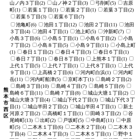
山ノ内３丁目(2)
山ノ神２丁目(3)
弓削町(5)
吉原
町(1)
若葉１丁目(1)
若葉２丁目(1)
若葉３丁目(2)
若葉５丁目(3)
若葉６丁目(7)
池亀町(6)
池田１丁目(12)
池田２丁目(11)
池田
３丁目(4)
池田４丁目(1)
池上町(5)
沖新町(7)
小島３丁目(6)
小島５丁目(1)
小島６丁目(2)
小島
７丁目(2)
小島８丁目(5)
小島９丁目(11)
小島上町
(1)
春日１丁目(2)
春日４丁目(3)
春日６丁目(1)
春日７丁目(1)
春日８丁目(1)
上熊本１丁目(1)
上代１丁目(5)
上代７丁目(1)
上代８丁目(1)
上代
９丁目(1)
上高橋２丁目(6)
河内町白浜(1)
河内町
岳(11)
河内町船津(5)
京町本丁(1)
島崎２丁目(2)
島崎３丁目(10)
島崎４丁目(7)
島崎５丁目(9)
熊
島崎６丁目(11)
島崎７丁目(8)
城山大塘１丁目(2)
本
城山大塘３丁目(4)
城山下代２丁目(3)
城山下代３丁
市
目(1)
城山半田２丁目(2)
城山半田４丁目(1)
新土
西
河原２丁目(2)
高橋町１丁目(1)
田崎３丁目(2)
谷
区
尾崎町(13)
出町(2)
戸坂町(5)
中島町(11)
中原
町(5)
二本木１丁目(6)
二本木２丁目(4)
二本木３
丁目(4)
二本木４丁目(3)
二本木５丁目(1)
野中１