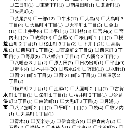
二日町(1)
東間下町(1)
南泉田町(1)
蓑野町(1)
矢黒町(2)
荒尾(25)
一部(12)
牛水(17)
大島(5)
大島町３
丁目(4)
大島町４丁目(1)
大平町１丁目(3)
金山
(11)
上井手(6)
上平山(1)
川登(18)
宮内(6)
宮
内出目(7)
蔵満(10)
菰屋(5)
桜山町１丁目(1)
桜
荒
山町２丁目(1)
桜山町３丁目(2)
下井手(21)
高浜
尾
(3)
西原町１丁目(2)
西原町２丁目(2)
西原町３丁
市
目(1)
野原(8)
八幡台１丁目(2)
八幡台２丁目(1)
八幡台３丁目(2)
原万田(7)
日の出町(1)
平山(9)
府本(4)
本井手(20)
増永(24)
万田(11)
水野(1)
四ツ山町１丁目(2)
四ツ山町３丁目(3)
東屋形２
丁目(2)
梅戸町２丁目(1)
江添(1)
大園町２丁目(1)
古賀
水
町１丁目(1)
栄町１丁目(1)
桜井町２丁目(1)
汐見
俣
町２丁目(1)
白浜町(1)
大黒町２丁目(2)
月浦(1)
市
八ノ窪町２丁目(1)
平町１丁目(1)
袋(4)
牧ノ内
(1)
丸島町１丁目(1)
青木(1)
安楽寺(2)
伊倉北方(4)
伊倉南方(2)
石貫(2)
岩崎(2)
永徳寺(1)
大倉(5)
大浜町(7)