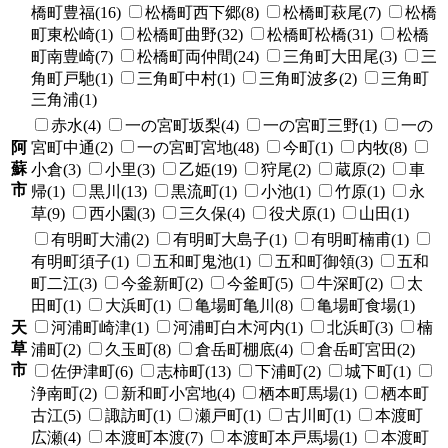
橋町豊福(16)
松橋町西下郷(8)
松橋町萩尾(7)
松橋
町東松崎(1)
松橋町曲野(32)
松橋町松橋(31)
松橋
町南豊崎(7)
松橋町両仲間(24)
三角町大田尾(3)
三
角町戸馳(1)
三角町中村(1)
三角町波多(2)
三角町
三角浦(1)
赤水(4)
一の宮町坂梨(4)
一の宮町三野(1)
一の
阿
宮町中通(2)
一の宮町宮地(48)
今町(1)
内牧(8)
蘇
小倉(3)
小里(3)
乙姫(19)
狩尾(2)
蔵原(2)
車
市
帰(1)
黒川(13)
黒流町(1)
小池(1)
竹原(1)
永
草(9)
西小園(3)
三久保(4)
役犬原(1)
山田(1)
有明町大浦(2)
有明町大島子(1)
有明町楠甫(1)
有明町須子(1)
五和町鬼池(1)
五和町御領(3)
五和
町二江(3)
今釜新町(2)
今釜町(5)
牛深町(2)
太
田町(1)
大浜町(1)
亀場町亀川(8)
亀場町食場(1)
天
河浦町崎津(1)
河浦町白木河内(1)
北浜町(3)
楠
草
浦町(2)
久玉町(8)
倉岳町棚底(4)
倉岳町宮田(2)
市
佐伊津町(6)
志柿町(13)
下浦町(2)
城下町(1)
浄南町(2)
新和町小宮地(4)
栖本町馬場(1)
栖本町
古江(5)
諏訪町(1)
瀬戸町(1)
古川町(1)
本渡町
広瀬(4)
本渡町本渡(7)
本渡町本戸馬場(1)
本渡町