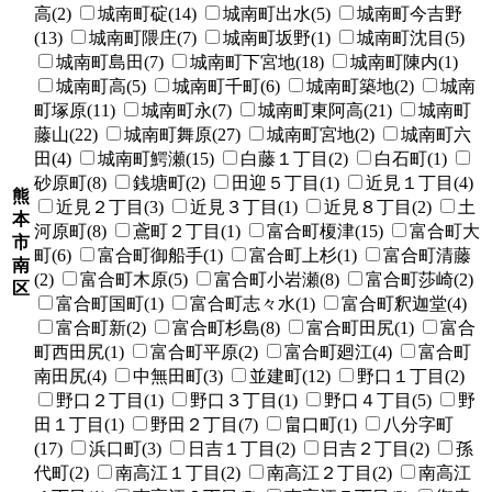
高(2)
城南町碇(14)
城南町出水(5)
城南町今吉野
(13)
城南町隈庄(7)
城南町坂野(1)
城南町沈目(5)
城南町島田(7)
城南町下宮地(18)
城南町陳内(1)
城南町高(5)
城南町千町(6)
城南町築地(2)
城南
町塚原(11)
城南町永(7)
城南町東阿高(21)
城南町
藤山(22)
城南町舞原(27)
城南町宮地(2)
城南町六
田(4)
城南町鰐瀬(15)
白藤１丁目(2)
白石町(1)
砂原町(8)
銭塘町(2)
田迎５丁目(1)
近見１丁目(4)
熊
近見２丁目(3)
近見３丁目(1)
近見８丁目(2)
土
本
河原町(8)
鳶町２丁目(1)
富合町榎津(15)
富合町大
市
町(6)
富合町御船手(1)
富合町上杉(1)
富合町清藤
南
(2)
富合町木原(5)
富合町小岩瀬(8)
富合町莎崎(2)
区
富合町国町(1)
富合町志々水(1)
富合町釈迦堂(4)
富合町新(2)
富合町杉島(8)
富合町田尻(1)
富合
町西田尻(1)
富合町平原(2)
富合町廻江(4)
富合町
南田尻(4)
中無田町(3)
並建町(12)
野口１丁目(2)
野口２丁目(1)
野口３丁目(1)
野口４丁目(5)
野
田１丁目(1)
野田２丁目(7)
畠口町(1)
八分字町
(17)
浜口町(3)
日吉１丁目(2)
日吉２丁目(2)
孫
代町(2)
南高江１丁目(2)
南高江２丁目(2)
南高江