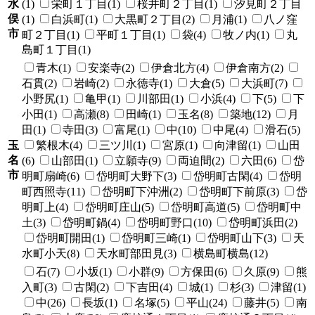
水
(1)
栄町１丁目(1)
桜井町２丁目(1)
汐見町２丁目
俣
(1)
白浜町(1)
大黒町２丁目(2)
月浦(1)
八ノ窪
市
町２丁目(1)
平町１丁目(1)
袋(4)
牧ノ内(1)
丸
島町１丁目(1)
青木(1)
安楽寺(2)
伊倉北方(4)
伊倉南方(2)
石貫(2)
岩崎(2)
永徳寺(1)
大倉(5)
大浜町(7)
小野尻(1)
亀甲(1)
川部田(1)
小浜(4)
下(5)
下
小田(1)
高瀬(8)
田崎(1)
玉名(8)
築地(12)
月
田(1)
寺田(3)
富尾(1)
中(10)
中尾(4)
滑石(5)
玉
繁根木(4)
三ツ川(1)
宮原(1)
向津留(1)
山田
名
(6)
山部田(1)
立願寺(9)
両迫間(2)
六田(6)
岱
市
明町扇崎(6)
岱明町大野下(3)
岱明町古閑(4)
岱明
町西照寺(11)
岱明町下沖洲(2)
岱明町下前原(3)
岱
明町上(4)
岱明町庄山(5)
岱明町高道(5)
岱明町中
土(3)
岱明町鍋(4)
岱明町野口(10)
岱明町浜田(2)
岱明町開田(1)
岱明町三崎(1)
岱明町山下(3)
天
水町小天(8)
天水町部田見(3)
横島町横島(12)
石(7)
小坂(1)
小群(9)
方保田(6)
久原(9)
熊
入町(3)
古閑(2)
下吉田(4)
城(1)
杉(3)
津留(1)
中(26)
長坂(1)
名塚(5)
平山(24)
藤井(5)
南