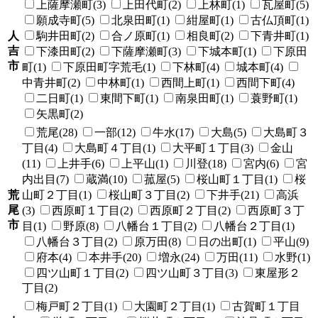
上薩摩瀬町(3)
上田代町(2)
上林町(1)
瓦屋町(5)
願成寺町(5)
北泉田町(1)
紺屋町(1)
古仏頂町(1)
人
駒井田町(2)
合ノ原町(1)
相良町(2)
下青井町(1)
吉
下漆田町(2)
下薩摩瀬町(3)
下城本町(1)
下原田
市
町(1)
下原田町字荒毛(1)
下林町(4)
城本町(4)
中青井町(2)
中林町(1)
西間上町(1)
西間下町(4)
二日町(1)
東間下町(1)
南泉田町(1)
蓑野町(1)
矢黒町(2)
荒尾(28)
一部(12)
牛水(17)
大島(5)
大島町３
丁目(4)
大島町４丁目(1)
大平町１丁目(3)
金山
(11)
上井手(6)
上平山(1)
川登(18)
宮内(6)
宮
内出目(7)
蔵満(10)
菰屋(5)
桜山町１丁目(1)
桜
荒
山町２丁目(1)
桜山町３丁目(2)
下井手(21)
高浜
尾
(3)
西原町１丁目(2)
西原町２丁目(2)
西原町３丁
市
目(1)
野原(8)
八幡台１丁目(2)
八幡台２丁目(1)
八幡台３丁目(2)
原万田(8)
日の出町(1)
平山(9)
府本(4)
本井手(20)
増永(24)
万田(11)
水野(1)
四ツ山町１丁目(2)
四ツ山町３丁目(3)
東屋形２
丁目(2)
梅戸町２丁目(1)
大園町２丁目(1)
古賀町１丁目