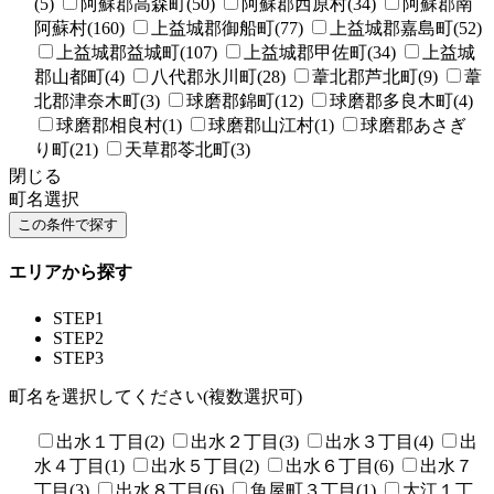
(5)
阿蘇郡高森町(50)
阿蘇郡西原村(34)
阿蘇郡南
阿蘇村(160)
上益城郡御船町(77)
上益城郡嘉島町(52)
上益城郡益城町(107)
上益城郡甲佐町(34)
上益城
郡山都町(4)
八代郡氷川町(28)
葦北郡芦北町(9)
葦
北郡津奈木町(3)
球磨郡錦町(12)
球磨郡多良木町(4)
球磨郡相良村(1)
球磨郡山江村(1)
球磨郡あさぎ
り町(21)
天草郡苓北町(3)
閉じる
町名選択
エリアから探す
STEP1
STEP2
STEP3
町名を選択してください(複数選択可)
出水１丁目(2)
出水２丁目(3)
出水３丁目(4)
出
水４丁目(1)
出水５丁目(2)
出水６丁目(6)
出水７
丁目(3)
出水８丁目(6)
魚屋町３丁目(1)
大江１丁