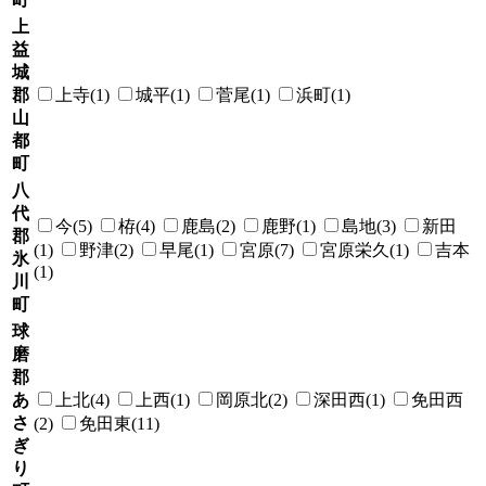
上
益
城
郡
上寺(1)
城平(1)
菅尾(1)
浜町(1)
山
都
町
八
代
今(5)
栫(4)
鹿島(2)
鹿野(1)
島地(3)
新田
郡
(1)
野津(2)
早尾(1)
宮原(7)
宮原栄久(1)
吉本
氷
(1)
川
町
球
磨
郡
あ
上北(4)
上西(1)
岡原北(2)
深田西(1)
免田西
さ
(2)
免田東(11)
ぎ
り