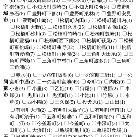
(8)
不知火町高良(10)
不知火町小曽部(1)
不知火町
宇
御領(9)
不知火町長崎(3)
不知火町松合(4)
豊野町
城
糸石(6)
豊野町下郷(1)
豊野町巣林(2)
豊野町安見
市
(1)
豊野町山崎(7)
松橋町内田(1)
松橋町浦川内(3)
松橋町大野(1)
松橋町久具(25)
松橋町古保山(2)
松橋町砂川(3)
松橋町竹崎(1)
松橋町豊崎(1)
松
橋町豊福(16)
松橋町西下郷(8)
松橋町萩尾(7)
松橋
町東松崎(1)
松橋町曲野(32)
松橋町松橋(31)
松橋
町南豊崎(7)
松橋町両仲間(24)
三角町大田尾(3)
三
角町戸馳(1)
三角町中村(1)
三角町波多(2)
三角町
三角浦(1)
赤水(4)
一の宮町坂梨(6)
一の宮町三野(1)
一の
阿
宮町中通(2)
一の宮町宮地(49)
今町(1)
内牧(9)
蘇
小倉(3)
小里(3)
乙姫(19)
狩尾(2)
蔵原(2)
車
市
帰(2)
黒川(13)
黒流町(1)
小池(1)
竹原(1)
永
草(9)
西小園(3)
三久保(5)
役犬原(1)
山田(1)
有明町大浦(2)
有明町大島子(1)
有明町楠甫(1)
有明町須子(1)
五和町鬼池(1)
五和町御領(3)
五和
町二江(3)
今釜新町(2)
今釜町(5)
牛深町(2)
太
田町(1)
大浜町(1)
亀場町亀川(8)
亀場町食場(1)
天
河浦町崎津(1)
河浦町白木河内(1)
北浜町(3)
楠