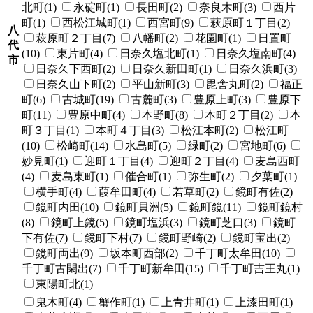
北町(1)
永碇町(1)
長田町(2)
奈良木町(3)
西片
町(1)
西松江城町(1)
西宮町(9)
萩原町１丁目(2)
八
萩原町２丁目(7)
八幡町(2)
花園町(1)
日置町
代
(10)
東片町(4)
日奈久塩北町(1)
日奈久塩南町(4)
市
日奈久下西町(2)
日奈久新田町(1)
日奈久浜町(3)
日奈久山下町(2)
平山新町(3)
毘舎丸町(2)
福正
町(6)
古城町(19)
古麓町(3)
豊原上町(3)
豊原下
町(11)
豊原中町(4)
本野町(8)
本町２丁目(2)
本
町３丁目(1)
本町４丁目(3)
松江本町(2)
松江町
(10)
松崎町(14)
水島町(5)
緑町(2)
宮地町(6)
妙見町(1)
迎町１丁目(4)
迎町２丁目(4)
麦島西町
(4)
麦島東町(1)
催合町(1)
弥生町(2)
夕葉町(1)
横手町(4)
葭牟田町(4)
若草町(2)
鏡町有佐(2)
鏡町内田(10)
鏡町貝洲(5)
鏡町鏡(11)
鏡町鏡村
(8)
鏡町上鏡(5)
鏡町塩浜(3)
鏡町芝口(3)
鏡町
下有佐(7)
鏡町下村(7)
鏡町野崎(2)
鏡町宝出(2)
鏡町両出(9)
坂本町西部(2)
千丁町太牟田(10)
千丁町古閑出(7)
千丁町新牟田(15)
千丁町吉王丸(1)
東陽町北(1)
鬼木町(4)
蟹作町(1)
上青井町(1)
上漆田町(1)