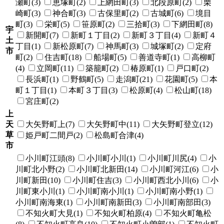
瀬町(3)
恵塚町(2)
上網田町(3)
北段原町(2)
栗
崎町(3)
神合町(3)
古保里町(2)
古城町(6)
境目
町(3)
栄町(5)
笹原町(2)
三拾町(3)
下網田町(8)
宇
新開町(7)
新町１丁目(2)
新町３丁目(4)
新町４
土
丁目(1)
新松原町(7)
神馬町(3)
城塚町(2)
定府
市
町(2)
住吉町(18)
船場町(5)
善道寺町(1)
高柳町
(4)
立岡町(11)
築籠町(2)
椿原町(1)
戸口町(2)
長浜町(1)
野鶴町(5)
走潟町(21)
花園町(5)
本
町１丁目(1)
本町３丁目(3)
松原町(4)
松山町(18)
宮庄町(2)
上
天
大矢野町上(7)
大矢野町中(11)
大矢野町登立(12)
草
姫戸町二間戸(2)
松島町合津(4)
市
小川町江頭(8)
小川町小川(1)
小川町川尻(4)
小
川町北小野(2)
小川町北新田(14)
小川町河江(6)
小
川町新田(10)
小川町住吉(3)
小川町西北小川(6)
小
川町東小川(1)
小川町南小川(1)
小川町南小野(1)
小川町南海東(1)
小川町南新田(3)
小川町南部田(3)
不知火町大見(1)
不知火町柏原(4)
不知火町亀松