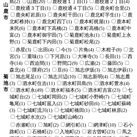
島(2)
山鹿(20)
鹿校通１丁目(1)
鹿校通２丁目(4)
山
鹿校通３丁目(1)
鹿校通４丁目(5)
鹿央町合里(2)
鹿
鹿央町岩原(1)
鹿央町千田(1)
鹿北町芋生(1)
鹿
市
北町椎持(1)
鹿北町四丁(1)
鹿本町梶屋(1)
鹿本町
来民(6)
鹿本町下高橋(2)
鹿本町高橋(5)
鹿本町中
富(2)
鹿本町御宇田(7)
菊鹿町池永(1)
菊鹿町上永
野(1)
菊鹿町下内田(3)
菊鹿町松尾(2)
赤星(3)
出田(4)
今(3)
片角(4)
木柑子(8)
北
宮(5)
重味(1)
下河原(1)
大琳寺(3)
長田(1)
西
寺(14)
西迫間(1)
野間口(9)
広瀬(2)
藤田(5)
森北(4)
隈府(25)
亘(6)
旭志伊坂(3)
旭志伊萩(1)
菊
旭志尾足(1)
旭志川辺(10)
旭志新明(4)
旭志麓
池
(3)
泗水町住吉(11)
泗水町田島(9)
泗水町豊水(4)
市
泗水町永(49)
泗水町福本(5)
泗水町吉富(23)
七
城町台(2)
七城町岡田(2)
七城町小野崎(7)
七城町
亀尾(1)
七城町菰入(2)
七城町砂田(6)
七城町蘇崎
(3)
七城町流川(1)
七城町橋田(1)
七城町林原(2)
七城町水次(2)
七城町山崎(2)
赤瀬町(1)
旭町(2)
網引町(1)
網津町(10)
石小
路町(1)
石橋町(2)
入地町(2)
岩古曽町(23)
馬之