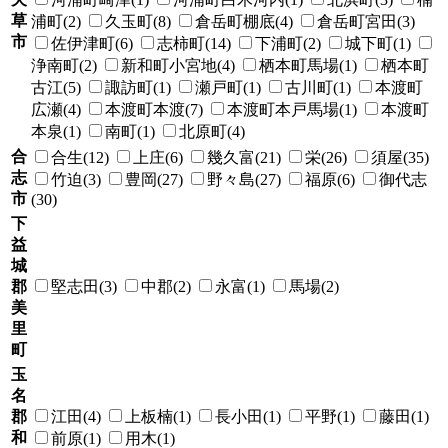
草
浦町(2)
久玉町(8)
倉岳町棚底(4)
倉岳町宮田(3)
市
佐伊津町(6)
志柿町(14)
下浦町(2)
城下町(1)
浄南町(2)
新和町小宮地(4)
栖本町馬場(1)
栖本町
古江(5)
諏訪町(1)
瀬戸町(1)
古川町(1)
本渡町
広瀬(4)
本渡町本渡(7)
本渡町本戸馬場(1)
本渡町
本泉(1)
南町(1)
北原町(4)
合
合生(12)
上庄(6)
幾久富(21)
栄(26)
須屋(35)
志
竹迫(3)
豊岡(27)
野々島(27)
福原(6)
御代志
市
(30)
下
益
城
郡
堅志田(3)
中郡(2)
永富(1)
馬場(2)
美
里
町
玉
名
郡
江田(4)
上板楠(1)
長小田(1)
平野(1)
藤田(1)
和
前原(1)
用木(1)