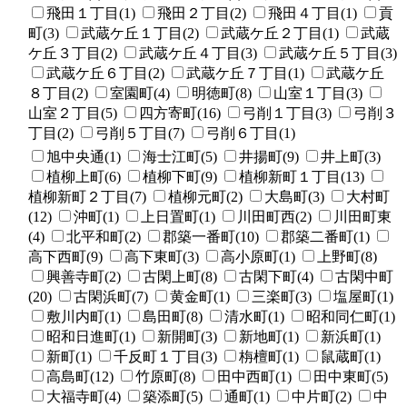
飛田１丁目(1)
飛田２丁目(2)
飛田４丁目(1)
貢
町(3)
武蔵ケ丘１丁目(2)
武蔵ケ丘２丁目(1)
武蔵
ケ丘３丁目(2)
武蔵ケ丘４丁目(3)
武蔵ケ丘５丁目(3)
武蔵ケ丘６丁目(2)
武蔵ケ丘７丁目(1)
武蔵ケ丘
８丁目(2)
室園町(4)
明徳町(8)
山室１丁目(3)
山室２丁目(5)
四方寄町(16)
弓削１丁目(3)
弓削３
丁目(2)
弓削５丁目(7)
弓削６丁目(1)
旭中央通(1)
海士江町(5)
井揚町(9)
井上町(3)
植柳上町(6)
植柳下町(9)
植柳新町１丁目(13)
植柳新町２丁目(7)
植柳元町(2)
大島町(3)
大村町
(12)
沖町(1)
上日置町(1)
川田町西(2)
川田町東
(4)
北平和町(2)
郡築一番町(10)
郡築二番町(1)
高下西町(9)
高下東町(3)
高小原町(1)
上野町(8)
興善寺町(2)
古閑上町(8)
古閑下町(4)
古閑中町
(20)
古閑浜町(7)
黄金町(1)
三楽町(3)
塩屋町(1)
敷川内町(1)
島田町(8)
清水町(1)
昭和同仁町(1)
昭和日進町(1)
新開町(3)
新地町(1)
新浜町(1)
新町(1)
千反町１丁目(3)
栴檀町(1)
鼠蔵町(1)
高島町(12)
竹原町(8)
田中西町(1)
田中東町(5)
大福寺町(4)
築添町(5)
通町(1)
中片町(2)
中