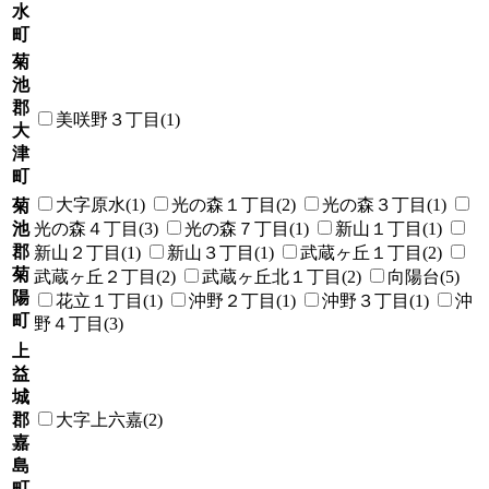
水
町
菊
池
郡
美咲野３丁目(1)
大
津
町
大字原水(1)
光の森１丁目(2)
光の森３丁目(1)
菊
池
光の森４丁目(3)
光の森７丁目(1)
新山１丁目(1)
郡
新山２丁目(1)
新山３丁目(1)
武蔵ヶ丘１丁目(2)
菊
武蔵ヶ丘２丁目(2)
武蔵ヶ丘北１丁目(2)
向陽台(5)
陽
花立１丁目(1)
沖野２丁目(1)
沖野３丁目(1)
沖
町
野４丁目(3)
上
益
城
郡
大字上六嘉(2)
嘉
島
町