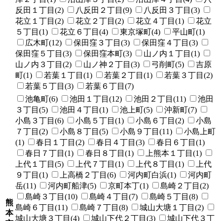
反田１丁目(2)
八反田２丁目(9)
八反田３丁目(3)
花立１丁目(2)
花立２丁目(2)
花立４丁目(1)
花立
５丁目(1)
花立６丁目(4)
東京塚町(4)
平山町(1)
広木町(12)
保田窪３丁目(3)
保田窪４丁目(3)
保田窪５丁目(3)
保田窪本町(3)
山ノ内１丁目(1)
山ノ内３丁目(2)
山ノ神２丁目(3)
弓削町(5)
吉原
町(1)
若葉１丁目(1)
若葉２丁目(1)
若葉３丁目(2)
若葉５丁目(3)
若葉６丁目(7)
池亀町(6)
池田１丁目(12)
池田２丁目(11)
池田
３丁目(5)
池田４丁目(1)
池上町(5)
沖新町(7)
小島３丁目(6)
小島５丁目(1)
小島６丁目(2)
小島
７丁目(2)
小島８丁目(5)
小島９丁目(11)
小島上町
(1)
春日１丁目(2)
春日４丁目(3)
春日６丁目(1)
春日７丁目(1)
春日８丁目(1)
上熊本１丁目(1)
上代１丁目(5)
上代７丁目(1)
上代８丁目(1)
上代
９丁目(1)
上高橋２丁目(6)
河内町白浜(1)
河内町
岳(11)
河内町船津(5)
京町本丁(1)
島崎２丁目(2)
島崎３丁目(10)
島崎４丁目(7)
島崎５丁目(8)
熊
島崎６丁目(11)
島崎７丁目(8)
城山大塘１丁目(2)
本
城山大塘３丁目(4)
城山下代２丁目(3)
城山下代３丁