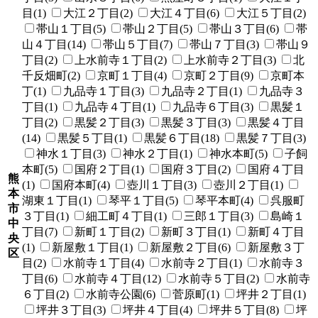
目(1)
大江２丁目(2)
大江４丁目(6)
大江５丁目(2)
帯山１丁目(5)
帯山２丁目(5)
帯山３丁目(6)
帯
山４丁目(14)
帯山５丁目(7)
帯山７丁目(3)
帯山９
丁目(2)
上水前寺１丁目(2)
上水前寺２丁目(3)
北
千反畑町(2)
京町１丁目(4)
京町２丁目(9)
京町本
丁(1)
九品寺１丁目(3)
九品寺２丁目(1)
九品寺３
丁目(1)
九品寺４丁目(1)
九品寺６丁目(3)
黒髪１
丁目(2)
黒髪２丁目(3)
黒髪３丁目(3)
黒髪４丁目
(14)
黒髪５丁目(1)
黒髪６丁目(18)
黒髪７丁目(3)
神水１丁目(3)
神水２丁目(1)
神水本町(5)
子飼
本町(5)
国府２丁目(1)
国府３丁目(2)
国府４丁目
熊
(1)
国府本町(4)
壺川１丁目(3)
壺川２丁目(1)
本
湖東１丁目(1)
琴平１丁目(5)
琴平本町(4)
呉服町
市
３丁目(1)
細工町４丁目(1)
三郎１丁目(3)
島崎１
中
丁目(7)
新町１丁目(2)
新町３丁目(1)
新町４丁目
央
(1)
新屋敷１丁目(1)
新屋敷２丁目(6)
新屋敷３丁
区
目(2)
水前寺１丁目(4)
水前寺２丁目(1)
水前寺３
丁目(6)
水前寺４丁目(12)
水前寺５丁目(2)
水前寺
６丁目(2)
水前寺公園(6)
菅原町(1)
坪井２丁目(1)
坪井３丁目(3)
坪井４丁目(4)
坪井５丁目(8)
坪