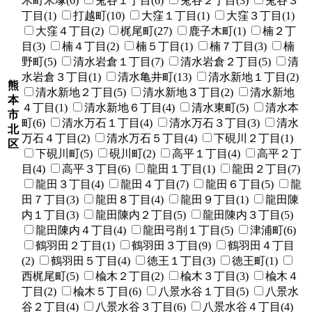
木町米塚(6)
兎谷１丁目(6)
兎谷２丁目(3)
兎谷３
丁目(1)
打越町(10)
大窪１丁目(1)
大窪３丁目(1)
大窪４丁目(2)
梶尾町(27)
鹿子木町(1)
楠２丁
目(3)
楠４丁目(2)
楠５丁目(1)
楠７丁目(3)
楠
野町(5)
清水岩倉１丁目(7)
清水岩倉２丁目(5)
清
水岩倉３丁目(1)
清水亀井町(13)
清水新地１丁目(2)
熊
清水新地２丁目(5)
清水新地３丁目(2)
清水新地
本
４丁目(1)
清水新地６丁目(4)
清水東町(5)
清水本
市
町(6)
清水万石１丁目(4)
清水万石３丁目(3)
清水
北
万石４丁目(2)
清水万石５丁目(4)
下硯川２丁目(1)
区
下硯川町(5)
硯川町(2)
高平１丁目(4)
高平２丁
目(4)
高平３丁目(6)
龍田１丁目(1)
龍田２丁目(7)
龍田３丁目(4)
龍田４丁目(7)
龍田６丁目(5)
龍
田７丁目(3)
龍田８丁目(4)
龍田９丁目(1)
龍田陳
内１丁目(3)
龍田陳内２丁目(5)
龍田陳内３丁目(5)
龍田陳内４丁目(4)
龍田弓削１丁目(5)
津浦町(6)
鶴羽田２丁目(1)
鶴羽田３丁目(9)
鶴羽田４丁目
(2)
鶴羽田５丁目(4)
徳王１丁目(3)
徳王町(1)
西梶尾町(5)
楡木２丁目(2)
楡木３丁目(3)
楡木４
丁目(2)
楡木５丁目(6)
八景水谷１丁目(5)
八景水
谷２丁目(4)
八景水谷３丁目(6)
八景水谷４丁目(4)