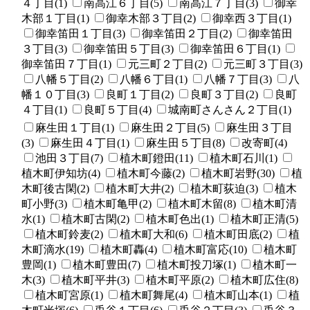
４丁目(1)
南高江６丁目(5)
南高江７丁目(3)
御幸
木部１丁目(1)
御幸木部３丁目(2)
御幸西３丁目(1)
御幸笛田１丁目(3)
御幸笛田２丁目(2)
御幸笛田
３丁目(3)
御幸笛田５丁目(3)
御幸笛田６丁目(1)
御幸笛田７丁目(1)
元三町２丁目(2)
元三町３丁目(3)
八幡５丁目(2)
八幡６丁目(1)
八幡７丁目(3)
八
幡１０丁目(3)
良町１丁目(2)
良町３丁目(2)
良町
４丁目(1)
良町５丁目(4)
城南町さんさん２丁目(1)
麻生田１丁目(1)
麻生田２丁目(5)
麻生田３丁目
(3)
麻生田４丁目(1)
麻生田５丁目(8)
改寄町(4)
池田３丁目(7)
植木町鐙田(11)
植木町石川(1)
植木町伊知坊(4)
植木町今藤(2)
植木町岩野(30)
植
木町後古閑(2)
植木町大井(2)
植木町荻迫(3)
植木
町小野(3)
植木町亀甲(2)
植木町木留(8)
植木町清
水(1)
植木町古閑(2)
植木町色出(1)
植木町正清(5)
植木町鈴麦(2)
植木町大和(6)
植木町田底(2)
植
木町滴水(19)
植木町轟(4)
植木町富応(10)
植木町
豊岡(1)
植木町豊田(7)
植木町投刀塚(1)
植木町一
木(3)
植木町平井(3)
植木町平原(2)
植木町広住(8)
植木町宮原(1)
植木町舞尾(4)
植木町山本(1)
植