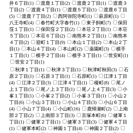
井６丁目(1)
渡鹿１丁目(2)
渡鹿２丁目(1)
渡鹿３
丁目(2)
渡鹿４丁目(1)
渡鹿５丁目(1)
渡鹿６丁目
(5)
渡鹿７丁目(2)
西阿弥陀寺町(1)
萩原町(1)
八王寺町(4)
春竹町大字春竹(1)
東子飼町(7)
保田
窪１丁目(1)
保田窪２丁目(2)
本荘２丁目(1)
本荘
５丁目(1)
本荘６丁目(2)
南熊本２丁目(1)
南熊本
４丁目(2)
迎町１丁目(9)
本山１丁目(2)
本山２丁
目(1)
本山４丁目(4)
本山町(2)
薬園町(3)
横手
１丁目(1)
横手２丁目(4)
横手３丁目(1)
世安町(1)
世安２丁目(1)
秋津１丁目(1)
秋津３丁目(1)
秋津町秋田(3)
石
原２丁目(1)
石原３丁目(1)
石原町(1)
江津１丁目
(4)
江津２丁目(3)
江津４丁目(1)
榎町(8)
尾ノ
上１丁目(5)
尾ノ上３丁目(1)
尾ノ上４丁目(3)
小
峯１丁目(1)
小峯２丁目(2)
小峯３丁目(1)
小山２
丁目(6)
小山３丁目(1)
小山４丁目(3)
小山６丁目
(4)
小山７丁目(4)
小山町(16)
鹿帰瀬町(2)
上南
部２丁目(2)
上南部３丁目(3)
京塚本町(6)
健軍１
丁目(1)
健軍２丁目(1)
健軍３丁目(3)
健軍４丁目
(1)
健軍本町(2)
神園１丁目(4)
神園２丁目(2)