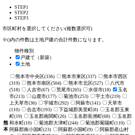
STEP1
STEP2
STEP3
市区町村を選択してください(複数選択可)
※()内の件数は土地戸建の合計件数になります。
物件種別
戸建て（新築）
土地
熊本市中央区(336)
熊本市東区(337)
熊本市西区
(319)
熊本市南区(504)
熊本市北区(527)
八代市
(518)
人吉市(67)
荒尾市(265)
水俣市(18)
玉名
市(213)
山鹿市(177)
菊池市(253)
宇土市(219)
上天草市(36)
宇城市(292)
阿蘇市(141)
天草市
(110)
合志市(193)
下益城郡美里町(8)
玉名郡玉東
町(19)
玉名郡南関町(26)
玉名郡長洲町(68)
玉名郡
熊
和水町(10)
菊池郡大津町(244)
菊池郡菊陽町(110)
本
阿蘇郡南小国町(23)
阿蘇郡小国町(9)
阿蘇郡産山村