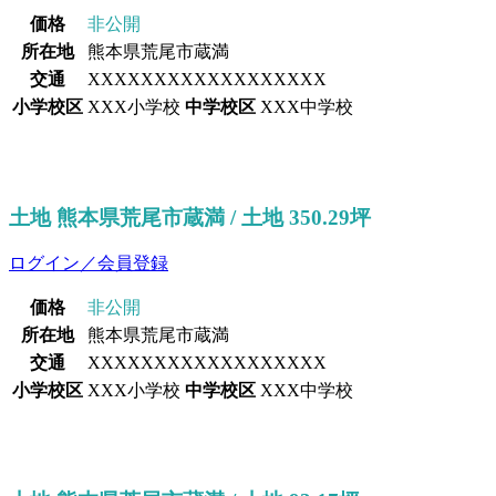
価格
非公開
所在地
熊本県荒尾市蔵満
交通
XXXXXXXXXXXXXXXXXX
小学校区
XXX小学校
中学校区
XXX中学校
土地 熊本県荒尾市蔵満 / 土地 350.29坪
ログイン／会員登録
価格
非公開
所在地
熊本県荒尾市蔵満
交通
XXXXXXXXXXXXXXXXXX
小学校区
XXX小学校
中学校区
XXX中学校