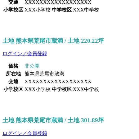
交通
XXXXXXXXXXXXXXXXXX
小学校区
XXX小学校
中学校区
XXX中学校
土地 熊本県荒尾市蔵満 / 土地 220.22坪
ログイン／会員登録
価格
非公開
所在地
熊本県荒尾市蔵満
交通
XXXXXXXXXXXXXXXXXX
小学校区
XXX小学校
中学校区
XXX中学校
土地 熊本県荒尾市蔵満 / 土地 301.89坪
ログイン／会員登録