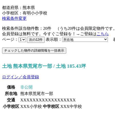
都道府県：熊本県
小学校区：有明小小学校
検索条件変更
検索条件該当物件数：
20
件
（うち
20
件は会員限定物件です
会員登録は無料です。今すぐご登録を！→ご登録は
こちら
ページ：
表示順：
表
土地 熊本県荒尾市一部 / 土地 185.43坪
ログイン／会員登録
価格
非公開
所在地
熊本県荒尾市一部
交通
XXXXXXXXXXXXXXXXXX
小学校区
XXX小学校
中学校区
XXX中学校