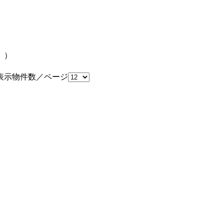
。）
示物件数／ページ