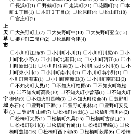
長浜町(1)
野鶴町(5)
走潟町(21)
花園町(5)
本
町１丁目(1)
本町３丁目(3)
松原町(4)
松山町(18)
宮庄町(2)
上
天
大矢野町上(7)
大矢野町中(10)
大矢野町登立(12)
草
姫戸町二間戸(2)
松島町合津(4)
市
小川町江頭(8)
小川町小川(1)
小川町川尻(4)
小
川町北小野(2)
小川町北新田(14)
小川町河江(6)
小
川町新田(11)
小川町住吉(3)
小川町西北小川(6)
小
川町東小川(1)
小川町南小川(1)
小川町南小野(1)
小川町南海東(1)
小川町南新田(3)
小川町南部田(3)
不知火町大見(1)
不知火町柏原(4)
不知火町亀松
(8)
不知火町高良(10)
不知火町小曽部(1)
不知火町
宇
御領(9)
不知火町長崎(3)
不知火町松合(4)
豊野町
城
糸石(6)
豊野町下郷(1)
豊野町巣林(2)
豊野町安見
市
(1)
豊野町山崎(7)
松橋町内田(1)
松橋町浦川内(3)
松橋町大野(1)
松橋町久具(25)
松橋町古保山(1)
松橋町砂川(3)
松橋町竹崎(1)
松橋町豊崎(1)
松
橋町豊福(16)
松橋町西下郷(8)
松橋町萩尾(6)
松橋