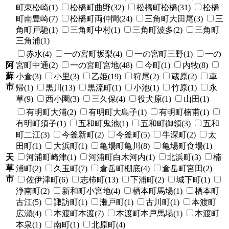
町東松崎(1)
松橋町曲野(32)
松橋町松橋(31)
松橋
町南豊崎(7)
松橋町両仲間(24)
三角町大田尾(3)
三
角町戸馳(1)
三角町中村(1)
三角町波多(2)
三角町
三角浦(1)
赤水(4)
一の宮町坂梨(4)
一の宮町三野(1)
一の
阿
宮町中通(2)
一の宮町宮地(48)
今町(1)
内牧(8)
蘇
小倉(3)
小里(3)
乙姫(19)
狩尾(2)
蔵原(2)
車
市
帰(1)
黒川(13)
黒流町(1)
小池(1)
竹原(1)
永
草(9)
西小園(3)
三久保(4)
役犬原(1)
山田(1)
有明町大浦(2)
有明町大島子(1)
有明町楠甫(1)
有明町須子(1)
五和町鬼池(1)
五和町御領(3)
五和
町二江(3)
今釜新町(2)
今釜町(5)
牛深町(2)
太
田町(1)
大浜町(1)
亀場町亀川(8)
亀場町食場(1)
天
河浦町崎津(1)
河浦町白木河内(1)
北浜町(3)
楠
草
浦町(2)
久玉町(7)
倉岳町棚底(4)
倉岳町宮田(2)
市
佐伊津町(6)
志柿町(13)
下浦町(2)
城下町(1)
浄南町(2)
新和町小宮地(4)
栖本町馬場(1)
栖本町
古江(5)
諏訪町(1)
瀬戸町(1)
古川町(1)
本渡町
広瀬(4)
本渡町本渡(7)
本渡町本戸馬場(1)
本渡町
本泉(1)
南町(1)
北原町(4)