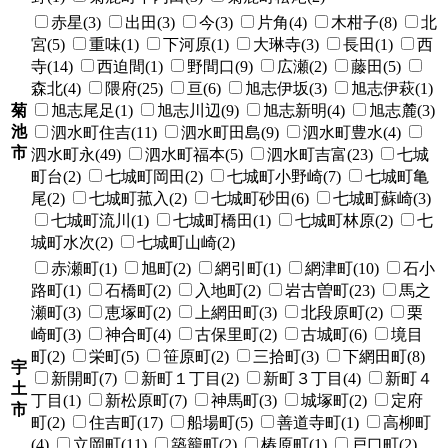
赤星(3)
出田(3)
今(3)
片角(4)
木柑子(8)
北
宮(5)
重味(1)
下河原(1)
大琳寺(3)
長田(1)
西
寺(14)
西迫間(1)
野間口(9)
広瀬(2)
藤田(5)
森北(4)
隈府(25)
亘(6)
旭志伊坂(3)
旭志伊萩(1)
菊
旭志尾足(1)
旭志川辺(9)
旭志新明(4)
旭志麓(3)
池
泗水町住吉(11)
泗水町田島(9)
泗水町豊水(4)
市
泗水町永(49)
泗水町福本(5)
泗水町吉富(23)
七城
町台(2)
七城町岡田(2)
七城町小野崎(7)
七城町亀
尾(2)
七城町菰入(2)
七城町砂田(6)
七城町蘇崎(3)
七城町流川(1)
七城町橋田(1)
七城町林原(2)
七
城町水次(2)
七城町山崎(2)
赤瀬町(1)
旭町(2)
網引町(1)
網津町(10)
石小
路町(1)
石橋町(2)
入地町(2)
岩古曽町(23)
馬之
瀬町(3)
恵塚町(2)
上網田町(3)
北段原町(2)
栗
崎町(3)
神合町(4)
古保里町(2)
古城町(6)
境目
町(2)
栄町(5)
笹原町(2)
三拾町(3)
下網田町(8)
宇
新開町(7)
新町１丁目(2)
新町３丁目(4)
新町４
土
丁目(1)
新松原町(7)
神馬町(3)
城塚町(2)
定府
市
町(2)
住吉町(17)
船場町(5)
善道寺町(1)
高柳町
(4)
立岡町(11)
築籠町(2)
椿原町(1)
戸口町(2)