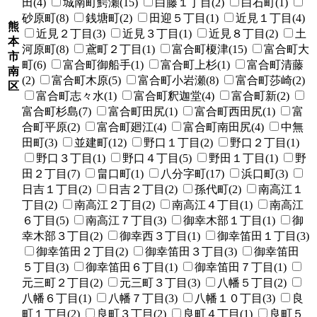
田(4)
城南町鰐瀬(15)
白藤１丁目(2)
白石町(1)
砂原町(8)
銭塘町(2)
田迎５丁目(1)
近見１丁目(4)
熊
近見２丁目(3)
近見３丁目(1)
近見８丁目(2)
土
本
河原町(8)
鳶町２丁目(1)
富合町榎津(15)
富合町大
市
町(6)
富合町御船手(1)
富合町上杉(1)
富合町清藤
南
(2)
富合町木原(5)
富合町小岩瀬(8)
富合町莎崎(2)
区
富合町志々水(1)
富合町釈迦堂(4)
富合町新(2)
富合町杉島(7)
富合町田尻(1)
富合町西田尻(1)
富
合町平原(2)
富合町廻江(4)
富合町南田尻(4)
中無
田町(3)
並建町(12)
野口１丁目(2)
野口２丁目(1)
野口３丁目(1)
野口４丁目(5)
野田１丁目(1)
野
田２丁目(7)
畠口町(1)
八分字町(17)
浜口町(3)
日吉１丁目(2)
日吉２丁目(2)
孫代町(2)
南高江１
丁目(2)
南高江２丁目(2)
南高江４丁目(1)
南高江
６丁目(5)
南高江７丁目(3)
御幸木部１丁目(1)
御
幸木部３丁目(2)
御幸西３丁目(1)
御幸笛田１丁目(3)
御幸笛田２丁目(2)
御幸笛田３丁目(3)
御幸笛田
５丁目(3)
御幸笛田６丁目(1)
御幸笛田７丁目(1)
元三町２丁目(2)
元三町３丁目(3)
八幡５丁目(2)
八幡６丁目(1)
八幡７丁目(3)
八幡１０丁目(3)
良
町１丁目(2)
良町３丁目(2)
良町４丁目(1)
良町５