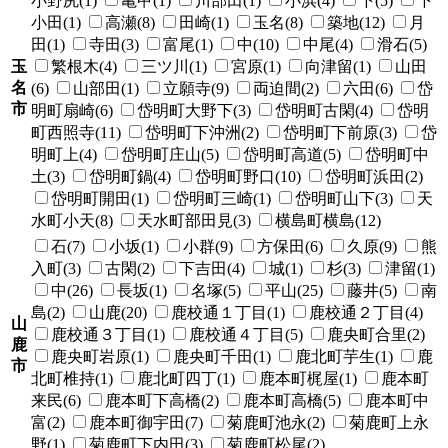
小野尻(1)
亀甲(1)
川部田(1)
小浜(4)
下(5)
下
小田(1)
高瀬(8)
田崎(1)
玉名(8)
築地(12)
月
田(1)
寺田(3)
富尾(1)
中(10)
中尾(4)
滑石(5)
玉
繁根木(4)
三ツ川(1)
宮原(1)
向津留(1)
山田
名
(6)
山部田(1)
立願寺(9)
両迫間(2)
六田(6)
岱
市
明町扇崎(6)
岱明町大野下(3)
岱明町古閑(4)
岱明
町西照寺(11)
岱明町下沖洲(2)
岱明町下前原(3)
岱
明町上(4)
岱明町庄山(5)
岱明町高道(5)
岱明町中
土(3)
岱明町鍋(4)
岱明町野口(10)
岱明町浜田(2)
岱明町開田(1)
岱明町三崎(1)
岱明町山下(3)
天
水町小天(8)
天水町部田見(3)
横島町横島(12)
石(7)
小坂(1)
小群(9)
方保田(6)
久原(9)
熊
入町(3)
古閑(2)
下吉田(4)
城(1)
杉(3)
津留(1)
中(26)
長坂(1)
名塚(5)
平山(25)
藤井(5)
南
島(2)
山鹿(20)
鹿校通１丁目(1)
鹿校通２丁目(4)
山
鹿校通３丁目(1)
鹿校通４丁目(5)
鹿央町合里(2)
鹿
鹿央町岩原(1)
鹿央町千田(1)
鹿北町芋生(1)
鹿
市
北町椎持(1)
鹿北町四丁(1)
鹿本町梶屋(1)
鹿本町
来民(6)
鹿本町下高橋(2)
鹿本町高橋(5)
鹿本町中
富(2)
鹿本町御宇田(7)
菊鹿町池永(2)
菊鹿町上永
野(1)
菊鹿町下内田(3)
菊鹿町松尾(2)