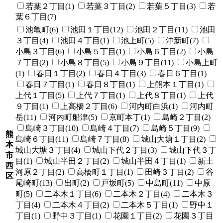
若葉２丁目(1)
若葉３丁目(2)
若葉５丁目(3)
若
葉６丁目(7)
池亀町(6)
池田１丁目(12)
池田２丁目(11)
池田
３丁目(4)
池田４丁目(1)
池上町(5)
沖新町(7)
小島３丁目(6)
小島５丁目(1)
小島６丁目(2)
小島
７丁目(2)
小島８丁目(5)
小島９丁目(11)
小島上町
(1)
春日１丁目(2)
春日４丁目(3)
春日６丁目(1)
春日７丁目(1)
春日８丁目(1)
上熊本１丁目(1)
上代１丁目(5)
上代７丁目(1)
上代８丁目(1)
上代
９丁目(1)
上高橋２丁目(6)
河内町白浜(1)
河内町
岳(11)
河内町船津(5)
京町本丁(1)
島崎２丁目(2)
島崎３丁目(10)
島崎４丁目(7)
島崎５丁目(9)
熊
島崎６丁目(11)
島崎７丁目(8)
城山大塘１丁目(2)
本
城山大塘３丁目(4)
城山下代２丁目(3)
城山下代３丁
市
目(1)
城山半田２丁目(2)
城山半田４丁目(1)
新土
西
河原２丁目(2)
高橋町１丁目(1)
田崎３丁目(2)
谷
区
尾崎町(13)
出町(2)
戸坂町(5)
中島町(11)
中原
町(5)
二本木１丁目(6)
二本木２丁目(4)
二本木３
丁目(4)
二本木４丁目(2)
二本木５丁目(1)
野中１
丁目(1)
野中３丁目(1)
花園１丁目(2)
花園３丁目