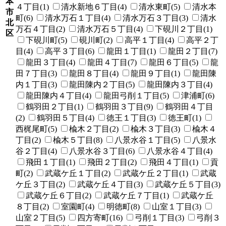
本
４丁目(1)
清水新地６丁目(4)
清水東町(5)
清水本
市
町(6)
清水万石１丁目(4)
清水万石３丁目(3)
清水
北
万石４丁目(2)
清水万石５丁目(4)
下硯川２丁目(1)
区
下硯川町(5)
硯川町(2)
高平１丁目(4)
高平２丁
目(4)
高平３丁目(6)
龍田１丁目(1)
龍田２丁目(7)
龍田３丁目(4)
龍田４丁目(7)
龍田６丁目(5)
龍
田７丁目(3)
龍田８丁目(4)
龍田９丁目(1)
龍田陳
内１丁目(3)
龍田陳内２丁目(5)
龍田陳内３丁目(4)
龍田陳内４丁目(4)
龍田弓削１丁目(5)
津浦町(6)
鶴羽田２丁目(1)
鶴羽田３丁目(9)
鶴羽田４丁目
(2)
鶴羽田５丁目(4)
徳王１丁目(3)
徳王町(1)
西梶尾町(5)
楡木２丁目(2)
楡木３丁目(3)
楡木４
丁目(2)
楡木５丁目(8)
八景水谷１丁目(5)
八景水
谷２丁目(4)
八景水谷３丁目(6)
八景水谷４丁目(4)
飛田１丁目(1)
飛田２丁目(2)
飛田４丁目(1)
貢
町(2)
武蔵ケ丘１丁目(2)
武蔵ケ丘２丁目(1)
武蔵
ケ丘３丁目(2)
武蔵ケ丘４丁目(3)
武蔵ケ丘５丁目(3)
武蔵ケ丘６丁目(2)
武蔵ケ丘７丁目(1)
武蔵ケ丘
８丁目(2)
室園町(4)
明徳町(8)
山室１丁目(3)
山室２丁目(5)
四方寄町(16)
弓削１丁目(3)
弓削３