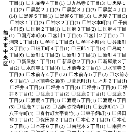
丁目(1)
九品寺４丁目(1)
九品寺６丁目(3)
黒髪１
丁目(2)
黒髪２丁目(3)
黒髪３丁目(3)
黒髪４丁目
(14)
黒髪５丁目(1)
黒髪６丁目(18)
黒髪７丁目(3)
神水１丁目(3)
神水２丁目(1)
神水本町(5)
子飼
本町(5)
国府２丁目(1)
国府３丁目(2)
国府４丁目
熊
(1)
国府本町(4)
壺川１丁目(3)
壺川２丁目(1)
本
湖東１丁目(1)
琴平１丁目(5)
琴平本町(4)
呉服町
市
３丁目(1)
細工町４丁目(1)
三郎１丁目(3)
島崎１
中
丁目(6)
新町１丁目(2)
新町３丁目(1)
新町４丁目
央
(1)
新屋敷１丁目(1)
新屋敷２丁目(6)
新屋敷３丁
区
目(2)
水前寺１丁目(4)
水前寺２丁目(1)
水前寺３
丁目(6)
水前寺４丁目(12)
水前寺５丁目(2)
水前寺
６丁目(1)
水前寺公園(6)
菅原町(1)
坪井２丁目(1)
坪井３丁目(3)
坪井４丁目(4)
坪井５丁目(8)
坪
井６丁目(1)
渡鹿１丁目(2)
渡鹿２丁目(1)
渡鹿３
丁目(2)
渡鹿４丁目(1)
渡鹿５丁目(1)
渡鹿６丁目
(5)
渡鹿７丁目(2)
西阿弥陀寺町(1)
萩原町(1)
八王寺町(4)
春竹町大字春竹(1)
東子飼町(7)
保田
窪１丁目(1)
保田窪２丁目(2)
本荘２丁目(1)
本荘
５丁目(1)
本荘６丁目(2)
南熊本２丁目(1)
南熊本