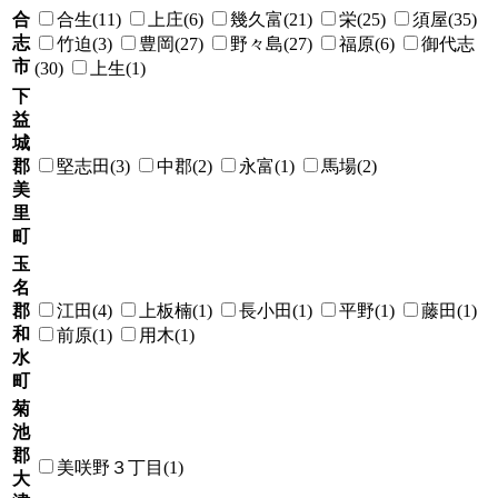
合
合生(11)
上庄(6)
幾久富(21)
栄(25)
須屋(35)
志
竹迫(3)
豊岡(27)
野々島(27)
福原(6)
御代志
市
(30)
上生(1)
下
益
城
郡
堅志田(3)
中郡(2)
永富(1)
馬場(2)
美
里
町
玉
名
郡
江田(4)
上板楠(1)
長小田(1)
平野(1)
藤田(1)
和
前原(1)
用木(1)
水
町
菊
池
郡
美咲野３丁目(1)
大