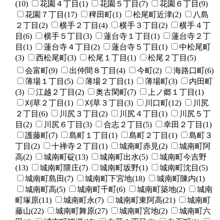
(10)
花園４丁目(1)
花園５丁目(7)
花園６丁目(9)
花園７丁目(17)
稗田町(1)
松尾町近津(2)
八島
２丁目(2)
横手２丁目(4)
横手３丁目(2)
横手４丁
目(6)
横手５丁目(3)
蓮台寺１丁目(1)
蓮台寺２丁
目(1)
蓮台寺４丁目(2)
蓮台寺５丁目(1)
中松尾町
(3)
西松尾町(3)
松尾１丁目(1)
松尾２丁目(5)
会富町(9)
出仲間８丁目(4)
今町(2)
海路口町(6)
薄場１丁目(5)
薄場２丁目(1)
薄場町(3)
内田町
(3)
江越２丁目(2)
奥古閑町(7)
上ノ郷１丁目(1)
刈草２丁目(1)
刈草３丁目(3)
川口町(12)
川尻
２丁目(6)
川尻３丁目(2)
川尻４丁目(1)
川尻５丁
目(2)
川尻６丁目(3)
合志２丁目(5)
幸田２丁目(1)
護藤町(7)
島町１丁目(1)
島町２丁目(1)
島町３
丁目(2)
十禅寺２丁目(1)
城南町赤見(2)
城南町阿
高(2)
城南町碇(13)
城南町出水(5)
城南町今吉野
(13)
城南町隈庄(7)
城南町坂野(1)
城南町沈目(5)
城南町島田(7)
城南町下宮地(18)
城南町陳内(1)
城南町高(5)
城南町千町(6)
城南町築地(2)
城南
町塚原(11)
城南町永(7)
城南町東阿高(21)
城南町
藤山(22)
城南町舞原(27)
城南町宮地(2)
城南町六