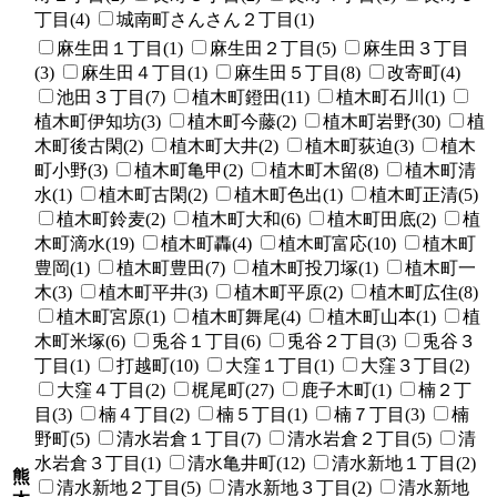
丁目(4)
城南町さんさん２丁目(1)
麻生田１丁目(1)
麻生田２丁目(5)
麻生田３丁目
(3)
麻生田４丁目(1)
麻生田５丁目(8)
改寄町(4)
池田３丁目(7)
植木町鐙田(11)
植木町石川(1)
植木町伊知坊(3)
植木町今藤(2)
植木町岩野(30)
植
木町後古閑(2)
植木町大井(2)
植木町荻迫(3)
植木
町小野(3)
植木町亀甲(2)
植木町木留(8)
植木町清
水(1)
植木町古閑(2)
植木町色出(1)
植木町正清(5)
植木町鈴麦(2)
植木町大和(6)
植木町田底(2)
植
木町滴水(19)
植木町轟(4)
植木町富応(10)
植木町
豊岡(1)
植木町豊田(7)
植木町投刀塚(1)
植木町一
木(3)
植木町平井(3)
植木町平原(2)
植木町広住(8)
植木町宮原(1)
植木町舞尾(4)
植木町山本(1)
植
木町米塚(6)
兎谷１丁目(6)
兎谷２丁目(3)
兎谷３
丁目(1)
打越町(10)
大窪１丁目(1)
大窪３丁目(2)
大窪４丁目(2)
梶尾町(27)
鹿子木町(1)
楠２丁
目(3)
楠４丁目(2)
楠５丁目(1)
楠７丁目(3)
楠
野町(5)
清水岩倉１丁目(7)
清水岩倉２丁目(5)
清
水岩倉３丁目(1)
清水亀井町(12)
清水新地１丁目(2)
熊
清水新地２丁目(5)
清水新地３丁目(2)
清水新地