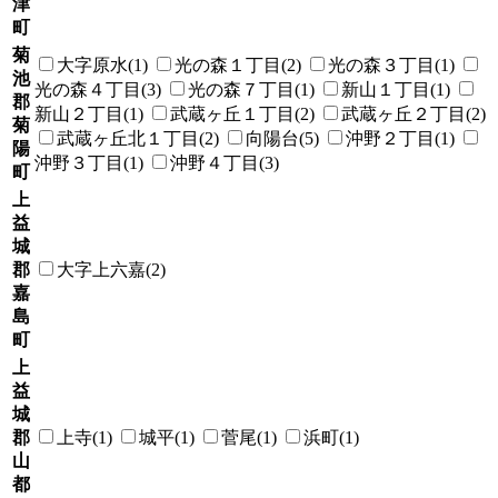
津
町
菊
大字原水(1)
光の森１丁目(2)
光の森３丁目(1)
池
光の森４丁目(3)
光の森７丁目(1)
新山１丁目(1)
郡
新山２丁目(1)
武蔵ヶ丘１丁目(2)
武蔵ヶ丘２丁目(2)
菊
武蔵ヶ丘北１丁目(2)
向陽台(5)
沖野２丁目(1)
陽
沖野３丁目(1)
沖野４丁目(3)
町
上
益
城
郡
大字上六嘉(2)
嘉
島
町
上
益
城
郡
上寺(1)
城平(1)
菅尾(1)
浜町(1)
山
都