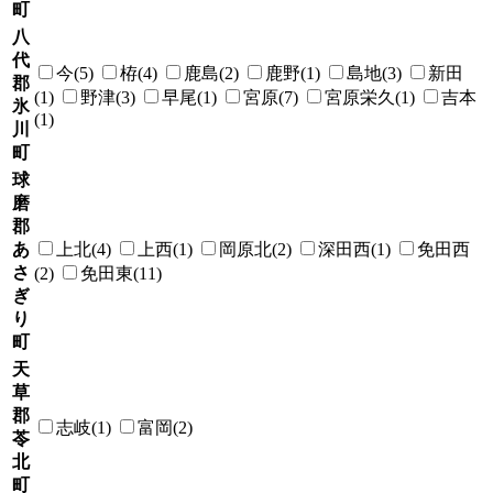
町
八
代
今(5)
栫(4)
鹿島(2)
鹿野(1)
島地(3)
新田
郡
(1)
野津(3)
早尾(1)
宮原(7)
宮原栄久(1)
吉本
氷
(1)
川
町
球
磨
郡
あ
上北(4)
上西(1)
岡原北(2)
深田西(1)
免田西
さ
(2)
免田東(11)
ぎ
り
町
天
草
郡
志岐(1)
富岡(2)
苓
北
町