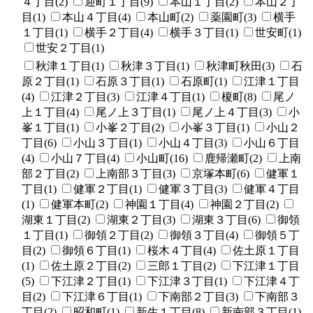
４丁目(2)
迎町１丁目(9)
本山１丁目(2)
本山２丁
目(1)
本山４丁目(4)
本山町(2)
薬園町(3)
横手
１丁目(1)
横手２丁目(4)
横手３丁目(1)
世安町(1)
世安２丁目(1)
秋津１丁目(1)
秋津３丁目(1)
秋津町秋田(3)
石
原２丁目(1)
石原３丁目(1)
石原町(1)
江津１丁目
(4)
江津２丁目(3)
江津４丁目(1)
榎町(8)
尾ノ
上１丁目(4)
尾ノ上３丁目(1)
尾ノ上４丁目(3)
小
峯１丁目(1)
小峯２丁目(2)
小峯３丁目(1)
小山２
丁目(6)
小山３丁目(1)
小山４丁目(3)
小山６丁目
(4)
小山７丁目(4)
小山町(16)
鹿帰瀬町(2)
上南
部２丁目(2)
上南部３丁目(3)
京塚本町(6)
健軍１
丁目(1)
健軍２丁目(1)
健軍３丁目(3)
健軍４丁目
(1)
健軍本町(2)
神園１丁目(4)
神園２丁目(2)
湖東１丁目(2)
湖東２丁目(3)
湖東３丁目(6)
御領
１丁目(1)
御領２丁目(2)
御領３丁目(4)
御領５丁
目(2)
御領６丁目(1)
桜木４丁目(4)
佐土原１丁目
(1)
佐土原２丁目(2)
三郎１丁目(2)
下江津１丁目
(5)
下江津２丁目(1)
下江津３丁目(1)
下江津４丁
目(2)
下江津６丁目(1)
下南部２丁目(3)
下南部３
丁目(2)
昭和町(1)
新生１丁目(8)
新南部３丁目(1)