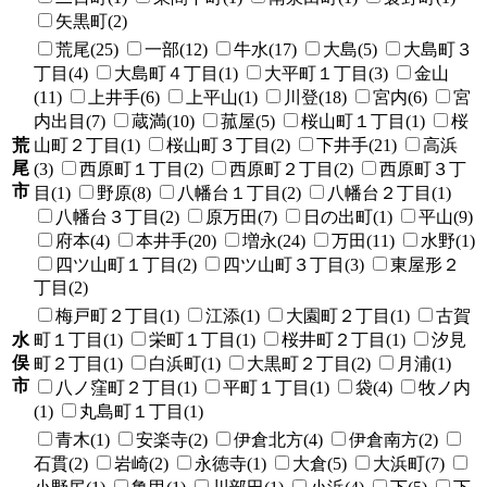
矢黒町(2)
荒尾(25)
一部(12)
牛水(17)
大島(5)
大島町３
丁目(4)
大島町４丁目(1)
大平町１丁目(3)
金山
(11)
上井手(6)
上平山(1)
川登(18)
宮内(6)
宮
内出目(7)
蔵満(10)
菰屋(5)
桜山町１丁目(1)
桜
荒
山町２丁目(1)
桜山町３丁目(2)
下井手(21)
高浜
尾
(3)
西原町１丁目(2)
西原町２丁目(2)
西原町３丁
市
目(1)
野原(8)
八幡台１丁目(2)
八幡台２丁目(1)
八幡台３丁目(2)
原万田(7)
日の出町(1)
平山(9)
府本(4)
本井手(20)
増永(24)
万田(11)
水野(1)
四ツ山町１丁目(2)
四ツ山町３丁目(3)
東屋形２
丁目(2)
梅戸町２丁目(1)
江添(1)
大園町２丁目(1)
古賀
水
町１丁目(1)
栄町１丁目(1)
桜井町２丁目(1)
汐見
俣
町２丁目(1)
白浜町(1)
大黒町２丁目(2)
月浦(1)
市
八ノ窪町２丁目(1)
平町１丁目(1)
袋(4)
牧ノ内
(1)
丸島町１丁目(1)
青木(1)
安楽寺(2)
伊倉北方(4)
伊倉南方(2)
石貫(2)
岩崎(2)
永徳寺(1)
大倉(5)
大浜町(7)