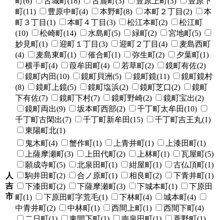
町(6)
古城町(18)
古麓町(3)
豊原上町(3)
豊原下
町(11)
豊原中町(4)
本野町(8)
本町２丁目(2)
本
町３丁目(1)
本町４丁目(3)
松江本町(2)
松江町
(10)
松崎町(14)
水島町(5)
緑町(2)
宮地町(5)
妙見町(1)
迎町１丁目(3)
迎町２丁目(4)
麦島西町
(4)
麦島東町(1)
催合町(1)
弥生町(2)
夕葉町(1)
横手町(4)
葭牟田町(4)
若草町(2)
鏡町有佐(2)
鏡町内田(10)
鏡町貝洲(5)
鏡町鏡(11)
鏡町鏡村
(8)
鏡町上鏡(5)
鏡町塩浜(2)
鏡町芝口(2)
鏡町
下有佐(7)
鏡町下村(7)
鏡町野崎(2)
鏡町宝出(2)
鏡町両出(9)
坂本町西部(2)
千丁町太牟田(10)
千丁町古閑出(7)
千丁町新牟田(15)
千丁町吉王丸(1)
東陽町北(1)
鬼木町(4)
蟹作町(1)
上青井町(1)
上漆田町(1)
上薩摩瀬町(3)
上田代町(2)
上林町(1)
瓦屋町(5)
願成寺町(5)
北泉田町(1)
紺屋町(1)
古仏頂町(1)
人
駒井田町(2)
合ノ原町(1)
相良町(2)
下青井町(1)
吉
下漆田町(2)
下薩摩瀬町(3)
下城本町(1)
下原田
市
町(1)
下原田町字荒毛(1)
下林町(4)
城本町(4)
中青井町(2)
中林町(1)
西間上町(1)
西間下町(4)
二日町(1)
東間下町(1)
南泉田町(1)
蓑野町(1)