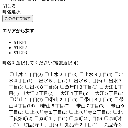
閉じる
町名選択
エリアから探す
STEP1
STEP2
STEP3
町名を選択してください(複数選択可)
出水１丁目(2)
出水２丁目(3)
出水３丁目(4)
出
水４丁目(1)
出水５丁目(2)
出水６丁目(6)
出水７
丁目(3)
出水８丁目(6)
魚屋町３丁目(1)
大江１丁
目(1)
大江２丁目(2)
大江４丁目(6)
大江５丁目(2)
帯山１丁目(5)
帯山２丁目(5)
帯山３丁目(6)
帯
山４丁目(14)
帯山５丁目(7)
帯山７丁目(3)
帯山９
丁目(2)
上水前寺１丁目(2)
上水前寺２丁目(3)
北
千反畑町(2)
京町１丁目(4)
京町２丁目(9)
京町本
丁(1)
九品寺１丁目(3)
九品寺２丁目(1)
九品寺３