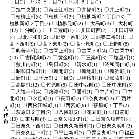
丁目(2)
弓削５丁目(7)
弓削６丁目(1)
旭中央通(1)
海士江町(5)
井揚町(9)
井上町(3)
植柳上町(6)
植柳下町(9)
植柳新町１丁目(13)
植柳新町２丁目(7)
植柳元町(2)
大島町(3)
大村町
(12)
沖町(1)
上日置町(1)
川田町西(2)
川田町東
(4)
北平和町(2)
郡築一番町(10)
郡築二番町(1)
高下西町(9)
高下東町(3)
高小原町(1)
上野町(8)
興善寺町(2)
古閑上町(8)
古閑下町(4)
古閑中町
(20)
古閑浜町(7)
黄金町(1)
三楽町(3)
塩屋町(1)
敷川内町(1)
島田町(8)
清水町(1)
昭和同仁町(1)
昭和日進町(1)
新開町(3)
新地町(1)
新浜町(1)
新町(1)
千反町１丁目(3)
栴檀町(1)
鼠蔵町(1)
高島町(12)
竹原町(8)
田中西町(1)
田中東町(5)
大福寺町(4)
築添町(5)
通町(1)
中片町(2)
中
北町(1)
永碇町(1)
長田町(2)
奈良木町(3)
西片
町(1)
西松江城町(1)
西宮町(9)
萩原町１丁目(2)
八
萩原町２丁目(7)
八幡町(2)
花園町(1)
日置町
代
(10)
東片町(4)
日奈久塩北町(1)
日奈久塩南町(4)
市
日奈久下西町(2)
日奈久新田町(1)
日奈久浜町(3)
日奈久山下町(2)
平山新町(3)
毘舎丸町(2)
福正