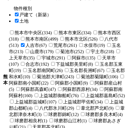
物件種別
戸建て（新築）
土地
熊本市中央区(334)
熊本市東区(334)
熊本市西区
(318)
熊本市南区(499)
熊本市北区(526)
八代市
(513)
人吉市(67)
荒尾市(261)
水俣市(19)
玉名
市(213)
山鹿市(179)
菊池市(252)
宇土市(218)
上天草市(35)
宇城市(291)
阿蘇市(135)
天草市
(107)
合志市(192)
下益城郡美里町(8)
玉名郡玉東
町(19)
玉名郡南関町(26)
玉名郡長洲町(67)
玉名郡
熊
和水町(10)
菊池郡大津町(243)
菊池郡菊陽町(106)
本
阿蘇郡南小国町(22)
阿蘇郡小国町(9)
阿蘇郡産山村
(5)
阿蘇郡高森町(47)
阿蘇郡西原村(34)
阿蘇郡南
阿蘇村(160)
上益城郡御船町(76)
上益城郡嘉島町(52)
上益城郡益城町(107)
上益城郡甲佐町(34)
上益城
郡山都町(4)
八代郡氷川町(29)
葦北郡芦北町(9)
葦
北郡津奈木町(3)
球磨郡錦町(12)
球磨郡多良木町(4)
球磨郡相良村(1)
球磨郡山江村(1)
球磨郡あさぎ
り町(21)
天草郡苓北町(3)