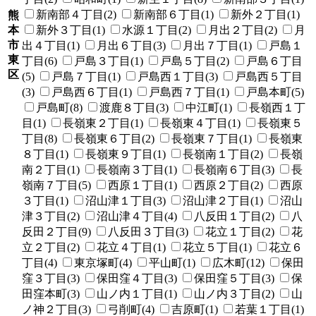
新南部４丁目(2)
新南部６丁目(1)
新外２丁目(1)
熊
本
新外３丁目(1)
水源１丁目(2)
月出２丁目(2)
月
市
出４丁目(1)
月出６丁目(3)
月出７丁目(1)
戸島１
東
丁目(6)
戸島３丁目(1)
戸島５丁目(2)
戸島６丁目
区
(5)
戸島７丁目(1)
戸島西１丁目(3)
戸島西５丁目
(3)
戸島西６丁目(1)
戸島西７丁目(1)
戸島本町(5)
戸島町(8)
渡鹿８丁目(3)
中江町(1)
長嶺西１丁
目(1)
長嶺東２丁目(1)
長嶺東４丁目(1)
長嶺東５
丁目(8)
長嶺東６丁目(2)
長嶺東７丁目(1)
長嶺東
８丁目(1)
長嶺東９丁目(1)
長嶺南１丁目(2)
長嶺
南２丁目(1)
長嶺南３丁目(1)
長嶺南６丁目(3)
長
嶺南７丁目(5)
西原１丁目(1)
西原２丁目(2)
西原
３丁目(1)
沼山津１丁目(3)
沼山津２丁目(1)
沼山
津３丁目(2)
沼山津４丁目(4)
八反田１丁目(2)
八
反田２丁目(9)
八反田３丁目(3)
花立１丁目(2)
花
立２丁目(2)
花立４丁目(1)
花立５丁目(1)
花立６
丁目(4)
東京塚町(4)
平山町(1)
広木町(12)
保田
窪３丁目(3)
保田窪４丁目(3)
保田窪５丁目(3)
保
田窪本町(3)
山ノ内１丁目(1)
山ノ内３丁目(2)
山
ノ神２丁目(3)
弓削町(4)
吉原町(1)
若葉１丁目(1)