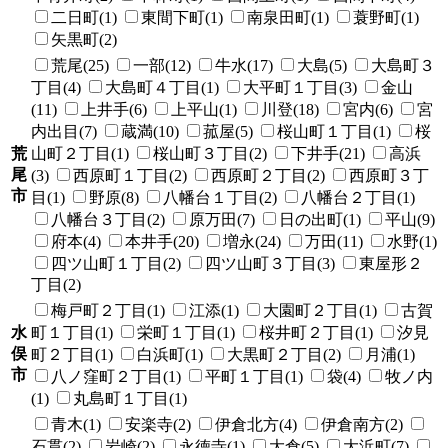
二日町(1)
東間下町(1)
南泉田町(1)
蓑野町(1)
矢黒町(2)
荒尾(25)
一部(12)
牛水(17)
大島(5)
大島町３
丁目(4)
大島町４丁目(1)
大平町１丁目(3)
金山
(11)
上井手(6)
上平山(1)
川登(18)
宮内(6)
宮
内出目(7)
蔵満(10)
菰屋(5)
桜山町１丁目(1)
桜
荒
山町２丁目(1)
桜山町３丁目(2)
下井手(21)
高浜
尾
(3)
西原町１丁目(2)
西原町２丁目(2)
西原町３丁
市
目(1)
野原(8)
八幡台１丁目(2)
八幡台２丁目(1)
八幡台３丁目(2)
原万田(7)
日の出町(1)
平山(9)
府本(4)
本井手(20)
増永(24)
万田(11)
水野(1)
四ツ山町１丁目(2)
四ツ山町３丁目(3)
東屋形２
丁目(2)
梅戸町２丁目(1)
江添(1)
大園町２丁目(1)
古賀
水
町１丁目(1)
栄町１丁目(1)
桜井町２丁目(1)
汐見
俣
町２丁目(1)
白浜町(1)
大黒町２丁目(2)
月浦(1)
市
八ノ窪町２丁目(1)
平町１丁目(1)
袋(4)
牧ノ内
(1)
丸島町１丁目(1)
青木(1)
安楽寺(2)
伊倉北方(4)
伊倉南方(2)
石貫(2)
岩崎(2)
永徳寺(1)
大倉(5)
大浜町(7)