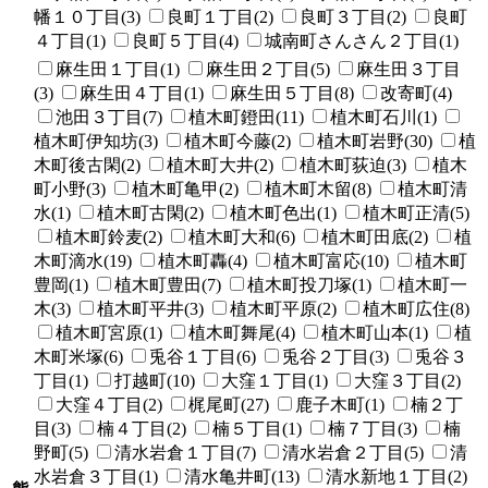
幡１０丁目(3)
良町１丁目(2)
良町３丁目(2)
良町
４丁目(1)
良町５丁目(4)
城南町さんさん２丁目(1)
麻生田１丁目(1)
麻生田２丁目(5)
麻生田３丁目
(3)
麻生田４丁目(1)
麻生田５丁目(8)
改寄町(4)
池田３丁目(7)
植木町鐙田(11)
植木町石川(1)
植木町伊知坊(3)
植木町今藤(2)
植木町岩野(30)
植
木町後古閑(2)
植木町大井(2)
植木町荻迫(3)
植木
町小野(3)
植木町亀甲(2)
植木町木留(8)
植木町清
水(1)
植木町古閑(2)
植木町色出(1)
植木町正清(5)
植木町鈴麦(2)
植木町大和(6)
植木町田底(2)
植
木町滴水(19)
植木町轟(4)
植木町富応(10)
植木町
豊岡(1)
植木町豊田(7)
植木町投刀塚(1)
植木町一
木(3)
植木町平井(3)
植木町平原(2)
植木町広住(8)
植木町宮原(1)
植木町舞尾(4)
植木町山本(1)
植
木町米塚(6)
兎谷１丁目(6)
兎谷２丁目(3)
兎谷３
丁目(1)
打越町(10)
大窪１丁目(1)
大窪３丁目(2)
大窪４丁目(2)
梶尾町(27)
鹿子木町(1)
楠２丁
目(3)
楠４丁目(2)
楠５丁目(1)
楠７丁目(3)
楠
野町(5)
清水岩倉１丁目(7)
清水岩倉２丁目(5)
清
水岩倉３丁目(1)
清水亀井町(13)
清水新地１丁目(2)