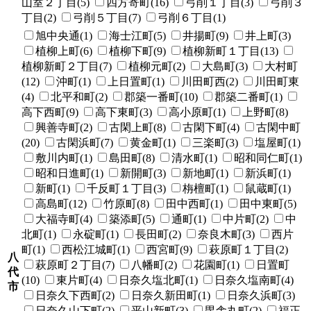
山室２丁目(5)
四方寄町(16)
弓削１丁目(3)
弓削３
丁目(2)
弓削５丁目(7)
弓削６丁目(1)
旭中央通(1)
海士江町(5)
井揚町(9)
井上町(3)
植柳上町(6)
植柳下町(9)
植柳新町１丁目(13)
植柳新町２丁目(7)
植柳元町(2)
大島町(3)
大村町
(12)
沖町(1)
上日置町(1)
川田町西(2)
川田町東
(4)
北平和町(2)
郡築一番町(10)
郡築二番町(1)
高下西町(9)
高下東町(3)
高小原町(1)
上野町(8)
興善寺町(2)
古閑上町(8)
古閑下町(4)
古閑中町
(20)
古閑浜町(7)
黄金町(1)
三楽町(3)
塩屋町(1)
敷川内町(1)
島田町(8)
清水町(1)
昭和同仁町(1)
昭和日進町(1)
新開町(3)
新地町(1)
新浜町(1)
新町(1)
千反町１丁目(3)
栴檀町(1)
鼠蔵町(1)
高島町(12)
竹原町(8)
田中西町(1)
田中東町(5)
大福寺町(4)
築添町(5)
通町(1)
中片町(2)
中
北町(1)
永碇町(1)
長田町(2)
奈良木町(3)
西片
町(1)
西松江城町(1)
西宮町(9)
萩原町１丁目(2)
八
萩原町２丁目(7)
八幡町(2)
花園町(1)
日置町
代
(10)
東片町(4)
日奈久塩北町(1)
日奈久塩南町(4)
市
日奈久下西町(2)
日奈久新田町(1)
日奈久浜町(3)
日奈久山下町(2)
平山新町(3)
毘舎丸町(2)
福正