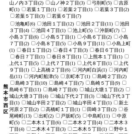
山ノ内３丁目(2)
山ノ神２丁目(3)
弓削町(5)
吉原
町(1)
若葉１丁目(1)
若葉２丁目(1)
若葉３丁目(2)
若葉５丁目(3)
若葉６丁目(7)
池亀町(6)
池田１丁目(12)
池田２丁目(11)
池田
３丁目(4)
池田４丁目(1)
池上町(5)
沖新町(7)
小島３丁目(6)
小島５丁目(1)
小島６丁目(2)
小島
７丁目(2)
小島８丁目(5)
小島９丁目(11)
小島上町
(1)
春日１丁目(2)
春日４丁目(3)
春日６丁目(1)
春日７丁目(1)
春日８丁目(1)
上熊本１丁目(1)
上代１丁目(5)
上代７丁目(1)
上代８丁目(1)
上代
９丁目(1)
上高橋２丁目(6)
河内町白浜(1)
河内町
岳(11)
河内町船津(5)
京町本丁(1)
島崎２丁目(2)
島崎３丁目(10)
島崎４丁目(7)
島崎５丁目(9)
熊
島崎６丁目(11)
島崎７丁目(8)
城山大塘１丁目(2)
本
城山大塘３丁目(4)
城山下代２丁目(3)
城山下代３丁
市
目(1)
城山半田２丁目(2)
城山半田４丁目(1)
新土
西
河原２丁目(2)
高橋町１丁目(1)
田崎３丁目(2)
谷
区
尾崎町(13)
出町(2)
戸坂町(5)
中島町(11)
中原
町(5)
二本木１丁目(6)
二本木２丁目(4)
二本木３
丁目(4)
二本木４丁目(3)
二本木５丁目(1)
野中１