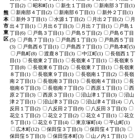
丁目(2)
昭和町(1)
新生１丁目(8)
新南部３丁目(1)
新南部４丁目(2)
新南部６丁目(1)
新外２丁目(1)
熊
本
新外３丁目(1)
水源１丁目(2)
月出２丁目(2)
月
市
出４丁目(1)
月出６丁目(3)
月出７丁目(1)
戸島１
東
丁目(6)
戸島３丁目(1)
戸島５丁目(2)
戸島６丁目
区
(5)
戸島７丁目(1)
戸島西１丁目(3)
戸島西５丁目
(3)
戸島西６丁目(1)
戸島西７丁目(1)
戸島本町(5)
戸島町(8)
渡鹿８丁目(3)
中江町(1)
長嶺西１丁
目(1)
長嶺東２丁目(1)
長嶺東４丁目(1)
長嶺東５
丁目(8)
長嶺東６丁目(2)
長嶺東７丁目(1)
長嶺東
８丁目(1)
長嶺東９丁目(1)
長嶺南１丁目(2)
長嶺
南２丁目(1)
長嶺南３丁目(1)
長嶺南４丁目(1)
長
嶺南６丁目(3)
長嶺南７丁目(5)
西原１丁目(1)
西
原２丁目(3)
西原３丁目(1)
沼山津１丁目(3)
沼山
津２丁目(1)
沼山津３丁目(2)
沼山津４丁目(4)
八
反田１丁目(2)
八反田２丁目(9)
八反田３丁目(3)
花立１丁目(2)
花立２丁目(2)
花立４丁目(1)
花立
５丁目(1)
花立６丁目(4)
東京塚町(4)
平山町(1)
広木町(12)
保田窪３丁目(3)
保田窪４丁目(3)
保田窪５丁目(3)
保田窪本町(3)
山ノ内１丁目(1)