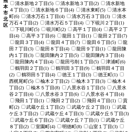
熊
清水新地２丁目(5)
清水新地３丁目(2)
清水新地
本
４丁目(1)
清水新地６丁目(4)
清水東町(5)
清水本
市
町(6)
清水万石１丁目(4)
清水万石３丁目(3)
清水
北
万石４丁目(2)
清水万石５丁目(4)
下硯川２丁目(1)
区
下硯川町(5)
硯川町(2)
高平１丁目(4)
高平２丁
目(4)
高平３丁目(6)
龍田１丁目(1)
龍田２丁目(7)
龍田３丁目(4)
龍田４丁目(7)
龍田６丁目(5)
龍
田７丁目(3)
龍田８丁目(4)
龍田９丁目(1)
龍田陳
内１丁目(3)
龍田陳内２丁目(5)
龍田陳内３丁目(4)
龍田陳内４丁目(4)
龍田弓削１丁目(5)
津浦町(6)
鶴羽田２丁目(1)
鶴羽田３丁目(9)
鶴羽田４丁目
(2)
鶴羽田５丁目(4)
徳王１丁目(3)
徳王町(1)
西梶尾町(5)
楡木２丁目(2)
楡木３丁目(3)
楡木４
丁目(2)
楡木５丁目(8)
八景水谷１丁目(5)
八景水
谷２丁目(4)
八景水谷３丁目(6)
八景水谷４丁目(4)
飛田１丁目(1)
飛田２丁目(2)
飛田４丁目(1)
貢
町(2)
武蔵ケ丘１丁目(2)
武蔵ケ丘２丁目(1)
武蔵
ケ丘３丁目(2)
武蔵ケ丘４丁目(3)
武蔵ケ丘５丁目(3)
武蔵ケ丘６丁目(2)
武蔵ケ丘７丁目(1)
武蔵ケ丘
８丁目(2)
室園町(4)
明徳町(8)
山室１丁目(3)