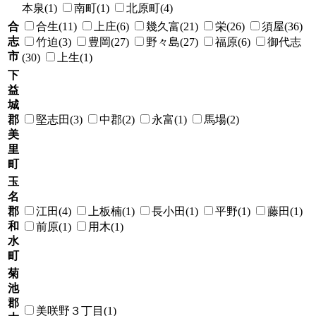
本泉(1)
南町(1)
北原町(4)
合
合生(11)
上庄(6)
幾久富(21)
栄(26)
須屋(36)
志
竹迫(3)
豊岡(27)
野々島(27)
福原(6)
御代志
市
(30)
上生(1)
下
益
城
郡
堅志田(3)
中郡(2)
永富(1)
馬場(2)
美
里
町
玉
名
郡
江田(4)
上板楠(1)
長小田(1)
平野(1)
藤田(1)
和
前原(1)
用木(1)
水
町
菊
池
郡
美咲野３丁目(1)