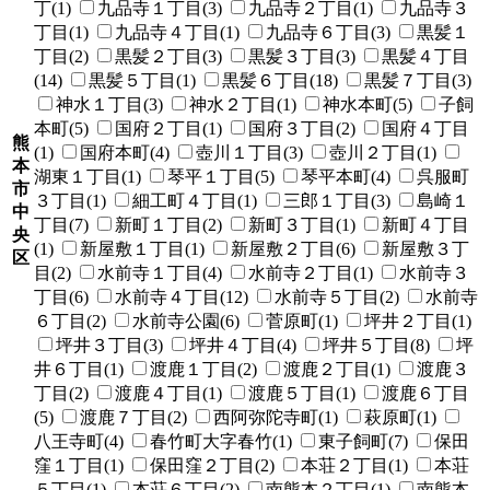
丁(1)
九品寺１丁目(3)
九品寺２丁目(1)
九品寺３
丁目(1)
九品寺４丁目(1)
九品寺６丁目(3)
黒髪１
丁目(2)
黒髪２丁目(3)
黒髪３丁目(3)
黒髪４丁目
(14)
黒髪５丁目(1)
黒髪６丁目(18)
黒髪７丁目(3)
神水１丁目(3)
神水２丁目(1)
神水本町(5)
子飼
本町(5)
国府２丁目(1)
国府３丁目(2)
国府４丁目
熊
(1)
国府本町(4)
壺川１丁目(3)
壺川２丁目(1)
本
湖東１丁目(1)
琴平１丁目(5)
琴平本町(4)
呉服町
市
３丁目(1)
細工町４丁目(1)
三郎１丁目(3)
島崎１
中
丁目(7)
新町１丁目(2)
新町３丁目(1)
新町４丁目
央
(1)
新屋敷１丁目(1)
新屋敷２丁目(6)
新屋敷３丁
区
目(2)
水前寺１丁目(4)
水前寺２丁目(1)
水前寺３
丁目(6)
水前寺４丁目(12)
水前寺５丁目(2)
水前寺
６丁目(2)
水前寺公園(6)
菅原町(1)
坪井２丁目(1)
坪井３丁目(3)
坪井４丁目(4)
坪井５丁目(8)
坪
井６丁目(1)
渡鹿１丁目(2)
渡鹿２丁目(1)
渡鹿３
丁目(2)
渡鹿４丁目(1)
渡鹿５丁目(1)
渡鹿６丁目
(5)
渡鹿７丁目(2)
西阿弥陀寺町(1)
萩原町(1)
八王寺町(4)
春竹町大字春竹(1)
東子飼町(7)
保田
窪１丁目(1)
保田窪２丁目(2)
本荘２丁目(1)
本荘
５丁目(1)
本荘６丁目(2)
南熊本２丁目(1)
南熊本