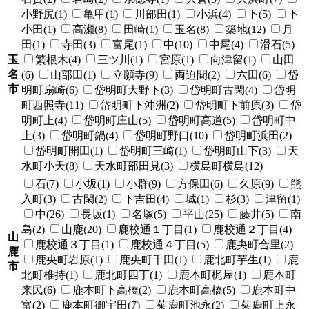
小野尻(1)
亀甲(1)
川部田(1)
小浜(4)
下(5)
下
小田(1)
高瀬(8)
田崎(1)
玉名(8)
築地(12)
月
田(1)
寺田(3)
富尾(1)
中(10)
中尾(4)
滑石(5)
玉
繁根木(4)
三ツ川(1)
宮原(1)
向津留(1)
山田
名
(6)
山部田(1)
立願寺(9)
両迫間(2)
六田(6)
岱
市
明町扇崎(6)
岱明町大野下(3)
岱明町古閑(4)
岱明
町西照寺(11)
岱明町下沖洲(2)
岱明町下前原(3)
岱
明町上(4)
岱明町庄山(5)
岱明町高道(5)
岱明町中
土(3)
岱明町鍋(4)
岱明町野口(10)
岱明町浜田(2)
岱明町開田(1)
岱明町三崎(1)
岱明町山下(3)
天
水町小天(8)
天水町部田見(3)
横島町横島(12)
石(7)
小坂(1)
小群(9)
方保田(6)
久原(9)
熊
入町(3)
古閑(2)
下吉田(4)
城(1)
杉(3)
津留(1)
中(26)
長坂(1)
名塚(5)
平山(25)
藤井(5)
南
島(2)
山鹿(20)
鹿校通１丁目(1)
鹿校通２丁目(4)
山
鹿校通３丁目(1)
鹿校通４丁目(5)
鹿央町合里(2)
鹿
鹿央町岩原(1)
鹿央町千田(1)
鹿北町芋生(1)
鹿
市
北町椎持(1)
鹿北町四丁(1)
鹿本町梶屋(1)
鹿本町
来民(6)
鹿本町下高橋(2)
鹿本町高橋(5)
鹿本町中
富(2)
鹿本町御宇田(7)
菊鹿町池永(2)
菊鹿町上永