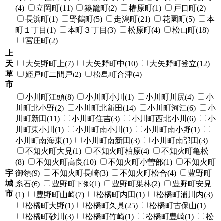
(4)
立岡町(11)
築籠町(2)
椿原町(1)
戸口町(2)
長浜町(1)
野鶴町(5)
走潟町(21)
花園町(5)
本
町１丁目(1)
本町３丁目(3)
松原町(4)
松山町(18)
宮庄町(2)
上
天
大矢野町上(7)
大矢野町中(10)
大矢野町登立(12)
草
姫戸町二間戸(2)
松島町合津(4)
市
小川町江頭(8)
小川町小川(1)
小川町川尻(4)
小
川町北小野(2)
小川町北新田(14)
小川町河江(6)
小
川町新田(11)
小川町住吉(3)
小川町西北小川(6)
小
川町東小川(1)
小川町南小川(1)
小川町南小野(1)
小川町南海東(1)
小川町南新田(3)
小川町南部田(3)
不知火町大見(1)
不知火町柏原(4)
不知火町亀松
(8)
不知火町高良(10)
不知火町小曽部(1)
不知火町
宇
御領(9)
不知火町長崎(3)
不知火町松合(4)
豊野町
城
糸石(6)
豊野町下郷(1)
豊野町巣林(2)
豊野町安見
市
(1)
豊野町山崎(7)
松橋町内田(1)
松橋町浦川内(3)
松橋町大野(1)
松橋町久具(25)
松橋町古保山(1)
松橋町砂川(3)
松橋町竹崎(1)
松橋町豊崎(1)
松