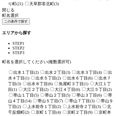
り町(21)
天草郡苓北町(3)
閉じる
町名選択
エリアから探す
STEP1
STEP2
STEP3
町名を選択してください(複数選択可)
出水１丁目(2)
出水２丁目(3)
出水３丁目(4)
出
水４丁目(1)
出水５丁目(2)
出水６丁目(6)
出水７
丁目(3)
出水８丁目(6)
魚屋町３丁目(1)
大江１丁
目(1)
大江２丁目(2)
大江４丁目(6)
大江５丁目(2)
帯山１丁目(5)
帯山２丁目(5)
帯山３丁目(6)
帯
山４丁目(14)
帯山５丁目(7)
帯山７丁目(3)
帯山９
丁目(2)
上水前寺１丁目(2)
上水前寺２丁目(3)
北
千反畑町(2)
京町１丁目(4)
京町２丁目(9)
京町本