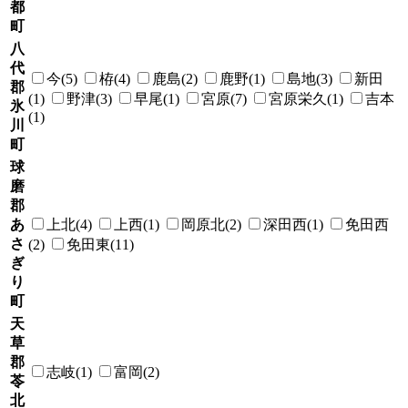
都
町
八
代
今(5)
栫(4)
鹿島(2)
鹿野(1)
島地(3)
新田
郡
(1)
野津(3)
早尾(1)
宮原(7)
宮原栄久(1)
吉本
氷
(1)
川
町
球
磨
郡
あ
上北(4)
上西(1)
岡原北(2)
深田西(1)
免田西
さ
(2)
免田東(11)
ぎ
り
町
天
草
郡
志岐(1)
富岡(2)
苓
北