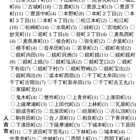
町(6)
古城町(18)
古麓町(3)
豊原上町(3)
豊原下
町(11)
豊原中町(4)
本野町(8)
本町２丁目(2)
本
町３丁目(1)
本町４丁目(3)
松江本町(2)
松江町
(10)
松崎町(14)
水島町(5)
緑町(2)
宮地町(5)
妙見町(1)
迎町１丁目(4)
迎町２丁目(4)
麦島西町
(4)
麦島東町(1)
催合町(1)
弥生町(2)
夕葉町(1)
横手町(4)
葭牟田町(4)
若草町(2)
鏡町有佐(2)
鏡町内田(10)
鏡町貝洲(5)
鏡町鏡(11)
鏡町鏡村
(8)
鏡町上鏡(5)
鏡町塩浜(2)
鏡町芝口(2)
鏡町
下有佐(7)
鏡町下村(7)
鏡町野崎(2)
鏡町宝出(2)
鏡町両出(9)
坂本町西部(2)
千丁町太牟田(10)
千丁町古閑出(7)
千丁町新牟田(15)
千丁町吉王丸(1)
東陽町北(1)
鬼木町(4)
蟹作町(1)
上青井町(1)
上漆田町(1)
上薩摩瀬町(3)
上田代町(2)
上林町(1)
瓦屋町(5)
願成寺町(5)
北泉田町(1)
紺屋町(1)
古仏頂町(1)
人
駒井田町(2)
合ノ原町(1)
相良町(2)
下青井町(1)
吉
下漆田町(2)
下薩摩瀬町(3)
下城本町(1)
下原田
市
町(1)
下原田町字荒毛(1)
下林町(4)
城本町(4)
中青井町(2)
中林町(1)
西間上町(1)
西間下町(4)