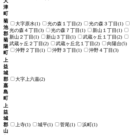
大
津
町
菊
大字原水(1)
光の森１丁目(2)
光の森３丁目(1)
池
光の森４丁目(3)
光の森７丁目(1)
新山１丁目(1)
郡
新山２丁目(1)
新山３丁目(1)
武蔵ヶ丘１丁目(2)
菊
武蔵ヶ丘２丁目(2)
武蔵ヶ丘北１丁目(2)
向陽台(5)
陽
沖野２丁目(1)
沖野３丁目(1)
沖野４丁目(3)
町
上
益
城
郡
大字上六嘉(2)
嘉
島
町
上
益
城
郡
上寺(1)
城平(1)
菅尾(1)
浜町(1)
山