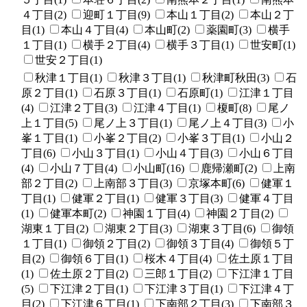
４丁目(2)
迎町１丁目(9)
本山１丁目(2)
本山２丁
目(1)
本山４丁目(4)
本山町(2)
薬園町(3)
横手
１丁目(1)
横手２丁目(4)
横手３丁目(1)
世安町(1)
世安２丁目(1)
秋津１丁目(1)
秋津３丁目(1)
秋津町秋田(3)
石
原２丁目(1)
石原３丁目(1)
石原町(1)
江津１丁目
(4)
江津２丁目(3)
江津４丁目(1)
榎町(8)
尾ノ
上１丁目(5)
尾ノ上３丁目(1)
尾ノ上４丁目(3)
小
峯１丁目(1)
小峯２丁目(2)
小峯３丁目(1)
小山２
丁目(6)
小山３丁目(1)
小山４丁目(3)
小山６丁目
(4)
小山７丁目(4)
小山町(16)
鹿帰瀬町(2)
上南
部２丁目(2)
上南部３丁目(3)
京塚本町(6)
健軍１
丁目(1)
健軍２丁目(1)
健軍３丁目(3)
健軍４丁目
(1)
健軍本町(2)
神園１丁目(4)
神園２丁目(2)
湖東１丁目(2)
湖東２丁目(3)
湖東３丁目(6)
御領
１丁目(1)
御領２丁目(2)
御領３丁目(4)
御領５丁
目(2)
御領６丁目(1)
桜木４丁目(4)
佐土原１丁目
(1)
佐土原２丁目(2)
三郎１丁目(2)
下江津１丁目
(5)
下江津２丁目(1)
下江津３丁目(1)
下江津４丁
目(2)
下江津６丁目(1)
下南部２丁目(3)
下南部３