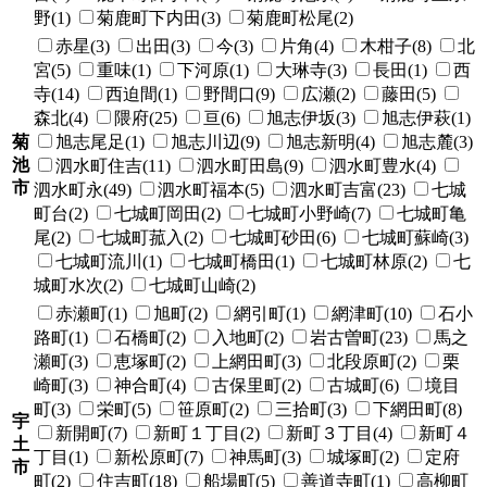
野(1)
菊鹿町下内田(3)
菊鹿町松尾(2)
赤星(3)
出田(3)
今(3)
片角(4)
木柑子(8)
北
宮(5)
重味(1)
下河原(1)
大琳寺(3)
長田(1)
西
寺(14)
西迫間(1)
野間口(9)
広瀬(2)
藤田(5)
森北(4)
隈府(25)
亘(6)
旭志伊坂(3)
旭志伊萩(1)
菊
旭志尾足(1)
旭志川辺(9)
旭志新明(4)
旭志麓(3)
池
泗水町住吉(11)
泗水町田島(9)
泗水町豊水(4)
市
泗水町永(49)
泗水町福本(5)
泗水町吉富(23)
七城
町台(2)
七城町岡田(2)
七城町小野崎(7)
七城町亀
尾(2)
七城町菰入(2)
七城町砂田(6)
七城町蘇崎(3)
七城町流川(1)
七城町橋田(1)
七城町林原(2)
七
城町水次(2)
七城町山崎(2)
赤瀬町(1)
旭町(2)
網引町(1)
網津町(10)
石小
路町(1)
石橋町(2)
入地町(2)
岩古曽町(23)
馬之
瀬町(3)
恵塚町(2)
上網田町(3)
北段原町(2)
栗
崎町(3)
神合町(4)
古保里町(2)
古城町(6)
境目
町(3)
栄町(5)
笹原町(2)
三拾町(3)
下網田町(8)
宇
新開町(7)
新町１丁目(2)
新町３丁目(4)
新町４
土
丁目(1)
新松原町(7)
神馬町(3)
城塚町(2)
定府
市
町(2)
住吉町(18)
船場町(5)
善道寺町(1)
高柳町