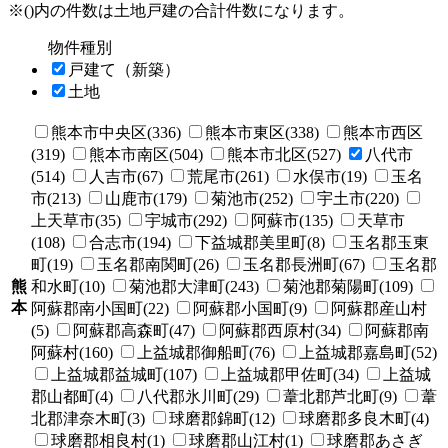
※()内の件数は土地戸建の合計件数になります。
物件種別
戸建て（新築）
土地
熊本市中央区(336)
熊本市東区(338)
熊本市西区
(319)
熊本市南区(504)
熊本市北区(527)
八代市
(514)
人吉市(67)
荒尾市(261)
水俣市(19)
玉名
市(213)
山鹿市(179)
菊池市(252)
宇土市(220)
上天草市(35)
宇城市(292)
阿蘇市(135)
天草市
(108)
合志市(194)
下益城郡美里町(8)
玉名郡玉東
町(19)
玉名郡南関町(26)
玉名郡長洲町(67)
玉名郡
熊
和水町(10)
菊池郡大津町(243)
菊池郡菊陽町(109)
本
阿蘇郡南小国町(22)
阿蘇郡小国町(9)
阿蘇郡産山村
(5)
阿蘇郡高森町(47)
阿蘇郡西原村(34)
阿蘇郡南
阿蘇村(160)
上益城郡御船町(76)
上益城郡嘉島町(52)
上益城郡益城町(107)
上益城郡甲佐町(34)
上益城
郡山都町(4)
八代郡氷川町(29)
葦北郡芦北町(9)
葦
北郡津奈木町(3)
球磨郡錦町(12)
球磨郡多良木町(4)
球磨郡相良村(1)
球磨郡山江村(1)
球磨郡あさぎ