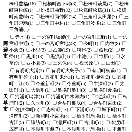
橋町豊福(16)
松橋町西下郷(8)
松橋町萩尾(7)
松橋
町東松崎(1)
松橋町曲野(32)
松橋町松橋(31)
松橋
町南豊崎(7)
松橋町両仲間(24)
三角町大田尾(3)
三
角町戸馳(1)
三角町中村(1)
三角町波多(2)
三角町
三角浦(1)
赤水(4)
一の宮町坂梨(4)
一の宮町三野(1)
一の
阿
宮町中通(2)
一の宮町宮地(48)
今町(1)
内牧(8)
蘇
小倉(3)
小里(3)
乙姫(19)
狩尾(2)
蔵原(2)
車
市
帰(1)
黒川(13)
黒流町(1)
小池(1)
竹原(1)
永
草(9)
西小園(3)
三久保(4)
役犬原(1)
山田(1)
有明町大浦(2)
有明町大島子(1)
有明町楠甫(1)
有明町須子(1)
五和町鬼池(1)
五和町御領(3)
五和
町二江(3)
今釜新町(2)
今釜町(5)
牛深町(2)
太
田町(1)
大浜町(1)
亀場町亀川(8)
亀場町食場(1)
天
河浦町崎津(1)
河浦町白木河内(1)
北浜町(3)
楠
草
浦町(2)
久玉町(8)
倉岳町棚底(4)
倉岳町宮田(2)
市
佐伊津町(6)
志柿町(13)
下浦町(2)
城下町(1)
浄南町(2)
新和町小宮地(4)
栖本町馬場(1)
栖本町
古江(5)
諏訪町(1)
瀬戸町(1)
古川町(1)
本渡町
広瀬(4)
本渡町本渡(7)
本渡町本戸馬場(1)
本渡町