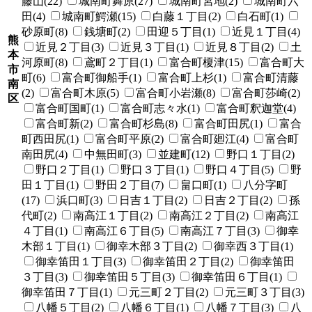
藤山(22)
城南町舞原(27)
城南町宮地(2)
城南町六
田(4)
城南町鰐瀬(15)
白藤１丁目(2)
白石町(1)
砂原町(8)
銭塘町(2)
田迎５丁目(1)
近見１丁目(4)
熊
近見２丁目(3)
近見３丁目(1)
近見８丁目(2)
土
本
河原町(8)
鳶町２丁目(1)
富合町榎津(15)
富合町大
市
町(6)
富合町御船手(1)
富合町上杉(1)
富合町清藤
南
(2)
富合町木原(5)
富合町小岩瀬(8)
富合町莎崎(2)
区
富合町国町(1)
富合町志々水(1)
富合町釈迦堂(4)
富合町新(2)
富合町杉島(8)
富合町田尻(1)
富合
町西田尻(1)
富合町平原(2)
富合町廻江(4)
富合町
南田尻(4)
中無田町(3)
並建町(12)
野口１丁目(2)
野口２丁目(1)
野口３丁目(1)
野口４丁目(5)
野
田１丁目(1)
野田２丁目(7)
畠口町(1)
八分字町
(17)
浜口町(3)
日吉１丁目(2)
日吉２丁目(2)
孫
代町(2)
南高江１丁目(2)
南高江２丁目(2)
南高江
４丁目(1)
南高江６丁目(5)
南高江７丁目(3)
御幸
木部１丁目(1)
御幸木部３丁目(2)
御幸西３丁目(1)
御幸笛田１丁目(3)
御幸笛田２丁目(2)
御幸笛田
３丁目(3)
御幸笛田５丁目(3)
御幸笛田６丁目(1)
御幸笛田７丁目(1)
元三町２丁目(2)
元三町３丁目(3)
八幡５丁目(2)
八幡６丁目(1)
八幡７丁目(3)
八