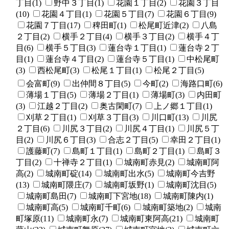
丁目(1)
野中３丁目(1)
花園１丁目(2)
花園３丁目
(10)
花園４丁目(1)
花園５丁目(7)
花園６丁目(9)
花園７丁目(17)
稗田町(1)
松尾町近津(2)
八島
２丁目(2)
横手２丁目(4)
横手３丁目(2)
横手４丁
目(6)
横手５丁目(3)
蓮台寺１丁目(1)
蓮台寺２丁
目(1)
蓮台寺４丁目(2)
蓮台寺５丁目(1)
中松尾町
(3)
西松尾町(3)
松尾１丁目(1)
松尾２丁目(5)
会富町(9)
出仲間８丁目(5)
今町(2)
海路口町(6)
薄場１丁目(5)
薄場２丁目(1)
薄場町(3)
内田町
(3)
江越２丁目(2)
奥古閑町(7)
上ノ郷１丁目(1)
刈草２丁目(1)
刈草３丁目(3)
川口町(13)
川尻
２丁目(6)
川尻３丁目(2)
川尻４丁目(1)
川尻５丁
目(2)
川尻６丁目(3)
合志２丁目(5)
幸田２丁目(1)
護藤町(7)
島町１丁目(1)
島町２丁目(1)
島町３
丁目(2)
十禅寺２丁目(1)
城南町赤見(2)
城南町阿
高(2)
城南町碇(14)
城南町出水(5)
城南町今吉野
(13)
城南町隈庄(7)
城南町坂野(1)
城南町沈目(5)
城南町島田(7)
城南町下宮地(18)
城南町陳内(1)
城南町高(5)
城南町千町(6)
城南町築地(2)
城南
町塚原(11)
城南町永(7)
城南町東阿高(21)
城南町