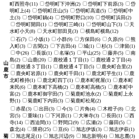
町西照寺(11)
岱明町下沖洲(2)
岱明町下前原(3)
岱
明町上(4)
岱明町庄山(5)
岱明町高道(5)
岱明町中
土(3)
岱明町鍋(4)
岱明町野口(10)
岱明町浜田(2)
岱明町開田(1)
岱明町三崎(1)
岱明町山下(3)
天
水町小天(8)
天水町部田見(3)
横島町横島(12)
石(7)
小坂(1)
小群(9)
方保田(6)
久原(9)
熊
入町(3)
古閑(2)
下吉田(4)
城(1)
杉(3)
津留(1)
中(26)
長坂(1)
名塚(5)
平山(25)
藤井(5)
南
島(2)
山鹿(20)
鹿校通１丁目(1)
鹿校通２丁目(4)
山
鹿校通３丁目(1)
鹿校通４丁目(5)
鹿央町合里(2)
鹿
鹿央町岩原(1)
鹿央町千田(1)
鹿北町芋生(1)
鹿
市
北町椎持(1)
鹿北町四丁(1)
鹿本町梶屋(1)
鹿本町
来民(6)
鹿本町下高橋(2)
鹿本町高橋(5)
鹿本町中
富(2)
鹿本町御宇田(7)
菊鹿町池永(2)
菊鹿町上永
野(1)
菊鹿町下内田(3)
菊鹿町松尾(2)
赤星(3)
出田(3)
今(3)
片角(4)
木柑子(8)
北
宮(5)
重味(1)
下河原(1)
大琳寺(3)
長田(1)
西
寺(14)
西迫間(1)
野間口(9)
広瀬(2)
藤田(5)
森北(4)
隈府(25)
亘(6)
旭志伊坂(3)
旭志伊萩(1)
菊
旭志尾足(1)
旭志川辺(9)
旭志新明(4)
旭志麓(3)