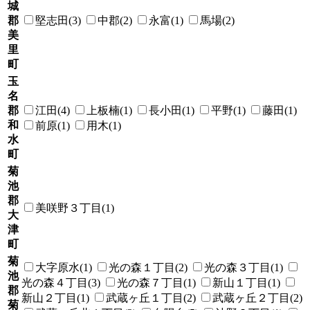
城
郡
堅志田(3)
中郡(2)
永富(1)
馬場(2)
美
里
町
玉
名
郡
江田(4)
上板楠(1)
長小田(1)
平野(1)
藤田(1)
和
前原(1)
用木(1)
水
町
菊
池
郡
美咲野３丁目(1)
大
津
町
菊
大字原水(1)
光の森１丁目(2)
光の森３丁目(1)
池
光の森４丁目(3)
光の森７丁目(1)
新山１丁目(1)
郡
新山２丁目(1)
武蔵ヶ丘１丁目(2)
武蔵ヶ丘２丁目(2)
菊