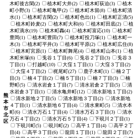
木町後古閑(2)
植木町大井(2)
植木町荻迫(3)
植木
町小野(3)
植木町亀甲(2)
植木町木留(8)
植木町清
水(1)
植木町古閑(2)
植木町色出(1)
植木町正清(5)
植木町鈴麦(2)
植木町大和(6)
植木町田底(2)
植
木町滴水(19)
植木町轟(4)
植木町富応(10)
植木町
豊岡(1)
植木町豊田(7)
植木町投刀塚(1)
植木町一
木(3)
植木町平井(3)
植木町平原(2)
植木町広住(8)
植木町宮原(1)
植木町舞尾(4)
植木町山本(1)
植
木町米塚(6)
兎谷１丁目(6)
兎谷２丁目(3)
兎谷３
丁目(1)
打越町(10)
大窪１丁目(1)
大窪３丁目(2)
大窪４丁目(2)
梶尾町(27)
鹿子木町(1)
楠２丁
目(3)
楠４丁目(2)
楠５丁目(1)
楠７丁目(3)
楠
野町(5)
清水岩倉１丁目(7)
清水岩倉２丁目(5)
清
水岩倉３丁目(1)
清水亀井町(12)
清水新地１丁目(2)
熊
清水新地２丁目(5)
清水新地３丁目(2)
清水新地
本
４丁目(1)
清水新地６丁目(4)
清水東町(5)
清水本
市
町(6)
清水万石１丁目(4)
清水万石３丁目(3)
清水
北
万石４丁目(2)
清水万石５丁目(4)
下硯川２丁目(1)
区
下硯川町(5)
硯川町(2)
高平１丁目(4)
高平２丁
目(4)
高平３丁目(6)
龍田１丁目(1)
龍田２丁目(7)