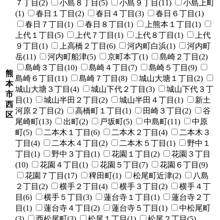
７丁目(2)
小島８丁目(5)
小島９丁目(11)
小島上町
(1)
春日１丁目(2)
春日４丁目(3)
春日６丁目(1)
春日７丁目(1)
春日８丁目(1)
上熊本１丁目(1)
上代１丁目(5)
上代７丁目(1)
上代８丁目(1)
上代
９丁目(1)
上高橋２丁目(6)
河内町白浜(1)
河内町
岳(11)
河内町船津(5)
京町本丁(1)
島崎２丁目(2)
島崎３丁目(10)
島崎４丁目(7)
島崎５丁目(9)
熊
島崎６丁目(11)
島崎７丁目(8)
城山大塘１丁目(2)
本
城山大塘３丁目(4)
城山下代２丁目(3)
城山下代３丁
市
目(1)
城山半田２丁目(2)
城山半田４丁目(1)
新土
西
河原２丁目(2)
高橋町１丁目(1)
田崎３丁目(2)
谷
区
尾崎町(13)
出町(2)
戸坂町(5)
中島町(11)
中原
町(5)
二本木１丁目(6)
二本木２丁目(4)
二本木３
丁目(4)
二本木４丁目(2)
二本木５丁目(1)
野中１
丁目(1)
野中３丁目(1)
花園１丁目(2)
花園３丁目
(10)
花園４丁目(1)
花園５丁目(7)
花園６丁目(9)
花園７丁目(17)
稗田町(1)
松尾町近津(2)
八島
２丁目(2)
横手２丁目(4)
横手３丁目(2)
横手４丁
目(6)
横手５丁目(3)
蓮台寺１丁目(1)
蓮台寺２丁
目(1)
蓮台寺４丁目(2)
蓮台寺５丁目(1)
中松尾町
(3)
西松尾町(3)
松尾１丁目(1)
松尾２丁目(5)