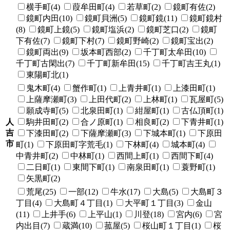
横手町(4)
葭牟田町(4)
若草町(2)
鏡町有佐(2)
鏡町内田(10)
鏡町貝洲(5)
鏡町鏡(11)
鏡町鏡村
(8)
鏡町上鏡(5)
鏡町塩浜(2)
鏡町芝口(2)
鏡町
下有佐(7)
鏡町下村(7)
鏡町野崎(2)
鏡町宝出(2)
鏡町両出(9)
坂本町西部(2)
千丁町太牟田(10)
千丁町古閑出(7)
千丁町新牟田(15)
千丁町吉王丸(1)
東陽町北(1)
鬼木町(4)
蟹作町(1)
上青井町(1)
上漆田町(1)
上薩摩瀬町(3)
上田代町(2)
上林町(1)
瓦屋町(5)
願成寺町(5)
北泉田町(1)
紺屋町(1)
古仏頂町(1)
人
駒井田町(2)
合ノ原町(1)
相良町(2)
下青井町(1)
吉
下漆田町(2)
下薩摩瀬町(3)
下城本町(1)
下原田
市
町(1)
下原田町字荒毛(1)
下林町(4)
城本町(4)
中青井町(2)
中林町(1)
西間上町(1)
西間下町(4)
二日町(1)
東間下町(1)
南泉田町(1)
蓑野町(1)
矢黒町(2)
荒尾(25)
一部(12)
牛水(17)
大島(5)
大島町３
丁目(4)
大島町４丁目(1)
大平町１丁目(3)
金山
(11)
上井手(6)
上平山(1)
川登(18)
宮内(6)
宮
内出目(7)
蔵満(10)
菰屋(5)
桜山町１丁目(1)
桜