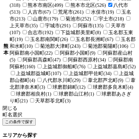
(318)
熊本市南区(499)
熊本市北区(526)
八代市
(513)
人吉市(67)
荒尾市(261)
水俣市(19)
玉名
市(213)
山鹿市(179)
菊池市(252)
宇土市(218)
上天草市(35)
宇城市(291)
阿蘇市(135)
天草市
(107)
合志市(192)
下益城郡美里町(8)
玉名郡玉東
町(19)
玉名郡南関町(26)
玉名郡長洲町(67)
玉名郡
熊
和水町(10)
菊池郡大津町(243)
菊池郡菊陽町(106)
本
阿蘇郡南小国町(22)
阿蘇郡小国町(9)
阿蘇郡産山村
(5)
阿蘇郡高森町(47)
阿蘇郡西原村(34)
阿蘇郡南
阿蘇村(160)
上益城郡御船町(76)
上益城郡嘉島町(52)
上益城郡益城町(107)
上益城郡甲佐町(34)
上益城
郡山都町(4)
八代郡氷川町(29)
葦北郡芦北町(9)
葦
北郡津奈木町(3)
球磨郡錦町(12)
球磨郡多良木町(4)
球磨郡相良村(1)
球磨郡山江村(1)
球磨郡あさぎ
り町(21)
天草郡苓北町(3)
閉じる
町名選択
エリアから探す