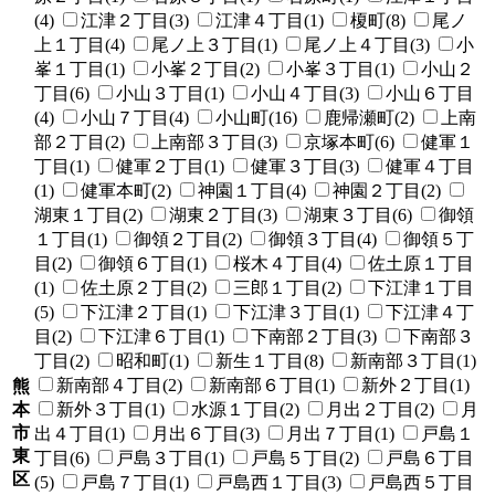
(4)
江津２丁目(3)
江津４丁目(1)
榎町(8)
尾ノ
上１丁目(4)
尾ノ上３丁目(1)
尾ノ上４丁目(3)
小
峯１丁目(1)
小峯２丁目(2)
小峯３丁目(1)
小山２
丁目(6)
小山３丁目(1)
小山４丁目(3)
小山６丁目
(4)
小山７丁目(4)
小山町(16)
鹿帰瀬町(2)
上南
部２丁目(2)
上南部３丁目(3)
京塚本町(6)
健軍１
丁目(1)
健軍２丁目(1)
健軍３丁目(3)
健軍４丁目
(1)
健軍本町(2)
神園１丁目(4)
神園２丁目(2)
湖東１丁目(2)
湖東２丁目(3)
湖東３丁目(6)
御領
１丁目(1)
御領２丁目(2)
御領３丁目(4)
御領５丁
目(2)
御領６丁目(1)
桜木４丁目(4)
佐土原１丁目
(1)
佐土原２丁目(2)
三郎１丁目(2)
下江津１丁目
(5)
下江津２丁目(1)
下江津３丁目(1)
下江津４丁
目(2)
下江津６丁目(1)
下南部２丁目(3)
下南部３
丁目(2)
昭和町(1)
新生１丁目(8)
新南部３丁目(1)
新南部４丁目(2)
新南部６丁目(1)
新外２丁目(1)
熊
本
新外３丁目(1)
水源１丁目(2)
月出２丁目(2)
月
市
出４丁目(1)
月出６丁目(3)
月出７丁目(1)
戸島１
東
丁目(6)
戸島３丁目(1)
戸島５丁目(2)
戸島６丁目
区
(5)
戸島７丁目(1)
戸島西１丁目(3)
戸島西５丁目