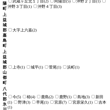
武蔵ヶ丘北１丁目(2)
向陽台(5)
沖野２丁目(1)
陽
沖野３丁目(1)
沖野４丁目(3)
町
上
益
城
郡
大字上六嘉(2)
嘉
島
町
上
益
城
郡
上寺(1)
城平(1)
菅尾(1)
浜町(1)
山
都
町
八
代
今(5)
栫(4)
鹿島(2)
鹿野(1)
島地(3)
新田
郡
(1)
野津(3)
早尾(1)
宮原(7)
宮原栄久(1)
吉本
氷
(1)
川