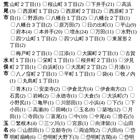
荒
山町２丁目(1)
桜山町３丁目(2)
下井手(21)
高浜
尾
(3)
西原町１丁目(2)
西原町２丁目(2)
西原町３丁
市
目(1)
野原(8)
八幡台１丁目(2)
八幡台２丁目(1)
八幡台３丁目(2)
原万田(7)
日の出町(1)
平山(9)
府本(4)
本井手(20)
増永(24)
万田(11)
水野(1)
四ツ山町１丁目(2)
四ツ山町３丁目(3)
東屋形２
丁目(2)
梅戸町２丁目(1)
江添(1)
大園町２丁目(1)
古賀
水
町１丁目(1)
栄町１丁目(1)
桜井町２丁目(1)
汐見
俣
町２丁目(1)
白浜町(1)
大黒町２丁目(2)
月浦(1)
市
八ノ窪町２丁目(1)
平町１丁目(1)
袋(4)
牧ノ内
(1)
丸島町１丁目(1)
青木(1)
安楽寺(2)
伊倉北方(4)
伊倉南方(2)
石貫(2)
岩崎(2)
永徳寺(1)
大倉(5)
大浜町(7)
小野尻(1)
亀甲(1)
川部田(1)
小浜(4)
下(5)
下
小田(1)
高瀬(8)
田崎(1)
玉名(8)
築地(12)
月
田(1)
寺田(3)
富尾(1)
中(10)
中尾(4)
滑石(5)
玉
繁根木(4)
三ツ川(1)
宮原(1)
向津留(1)
山田
名
(6)
山部田(1)
立願寺(9)
両迫間(2)
六田(6)
岱
市
明町扇崎(6)
岱明町大野下(3)
岱明町古閑(4)
岱明