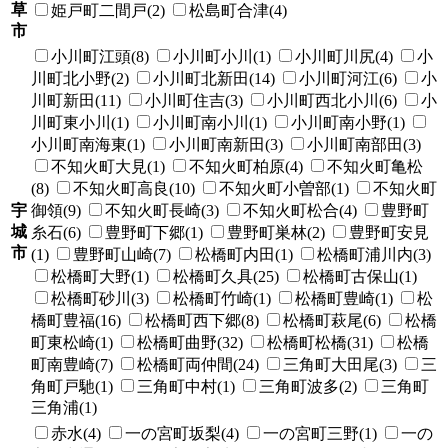
草
姫戸町二間戸(2)
松島町合津(4)
市
小川町江頭(8)
小川町小川(1)
小川町川尻(4)
小
川町北小野(2)
小川町北新田(14)
小川町河江(6)
小
川町新田(11)
小川町住吉(3)
小川町西北小川(6)
小
川町東小川(1)
小川町南小川(1)
小川町南小野(1)
小川町南海東(1)
小川町南新田(3)
小川町南部田(3)
不知火町大見(1)
不知火町柏原(4)
不知火町亀松
(8)
不知火町高良(10)
不知火町小曽部(1)
不知火町
宇
御領(9)
不知火町長崎(3)
不知火町松合(4)
豊野町
城
糸石(6)
豊野町下郷(1)
豊野町巣林(2)
豊野町安見
市
(1)
豊野町山崎(7)
松橋町内田(1)
松橋町浦川内(3)
松橋町大野(1)
松橋町久具(25)
松橋町古保山(1)
松橋町砂川(3)
松橋町竹崎(1)
松橋町豊崎(1)
松
橋町豊福(16)
松橋町西下郷(8)
松橋町萩尾(6)
松橋
町東松崎(1)
松橋町曲野(32)
松橋町松橋(31)
松橋
町南豊崎(7)
松橋町両仲間(24)
三角町大田尾(3)
三
角町戸馳(1)
三角町中村(1)
三角町波多(2)
三角町
三角浦(1)
赤水(4)
一の宮町坂梨(4)
一の宮町三野(1)
一の