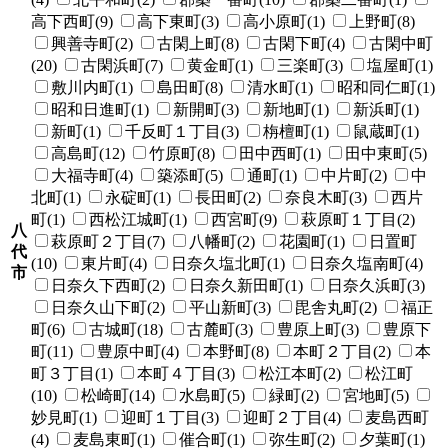
高下西町(9)
高下東町(3)
高小原町(1)
上野町(8)
興善寺町(2)
古閑上町(8)
古閑下町(4)
古閑中町
(20)
古閑浜町(7)
黄金町(1)
三楽町(3)
塩屋町(1)
敷川内町(1)
島田町(8)
清水町(1)
昭和同仁町(1)
昭和日進町(1)
新開町(3)
新地町(1)
新浜町(1)
新町(1)
千反町１丁目(3)
栴檀町(1)
鼠蔵町(1)
高島町(12)
竹原町(8)
田中西町(1)
田中東町(5)
大福寺町(4)
築添町(5)
通町(1)
中片町(2)
中
北町(1)
永碇町(1)
長田町(2)
奈良木町(3)
西片
町(1)
西松江城町(1)
西宮町(9)
萩原町１丁目(2)
八
萩原町２丁目(7)
八幡町(2)
花園町(1)
日置町
代
(10)
東片町(4)
日奈久塩北町(1)
日奈久塩南町(4)
市
日奈久下西町(2)
日奈久新田町(1)
日奈久浜町(3)
日奈久山下町(2)
平山新町(3)
毘舎丸町(2)
福正
町(6)
古城町(18)
古麓町(3)
豊原上町(3)
豊原下
町(11)
豊原中町(4)
本野町(8)
本町２丁目(2)
本
町３丁目(1)
本町４丁目(3)
松江本町(2)
松江町
(10)
松崎町(14)
水島町(5)
緑町(2)
宮地町(5)
妙見町(1)
迎町１丁目(3)
迎町２丁目(4)
麦島西町
(4)
麦島東町(1)
催合町(1)
弥生町(2)
夕葉町(1)