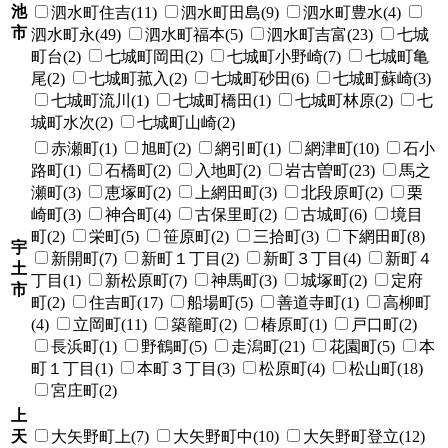
池
泗水町住吉(11)
泗水町田島(9)
泗水町豊水(4)
市
泗水町永(49)
泗水町福本(5)
泗水町吉富(23)
七城
町台(2)
七城町岡田(2)
七城町小野崎(7)
七城町亀
尾(2)
七城町菰入(2)
七城町砂田(6)
七城町蘇崎(3)
七城町流川(1)
七城町橋田(1)
七城町林原(2)
七
城町水次(2)
七城町山崎(2)
赤瀬町(1)
旭町(2)
網引町(1)
網津町(10)
石小
路町(1)
石橋町(2)
入地町(2)
岩古曽町(23)
馬之
瀬町(3)
恵塚町(2)
上網田町(3)
北段原町(2)
栗
崎町(3)
神合町(4)
古保里町(2)
古城町(6)
境目
町(2)
栄町(5)
笹原町(2)
三拾町(3)
下網田町(8)
宇
新開町(7)
新町１丁目(2)
新町３丁目(4)
新町４
土
丁目(1)
新松原町(7)
神馬町(3)
城塚町(2)
定府
市
町(2)
住吉町(17)
船場町(5)
善道寺町(1)
高柳町
(4)
立岡町(11)
築籠町(2)
椿原町(1)
戸口町(2)
長浜町(1)
野鶴町(5)
走潟町(21)
花園町(5)
本
町１丁目(1)
本町３丁目(3)
松原町(4)
松山町(18)
宮庄町(2)
上
天
大矢野町上(7)
大矢野町中(10)
大矢野町登立(12)