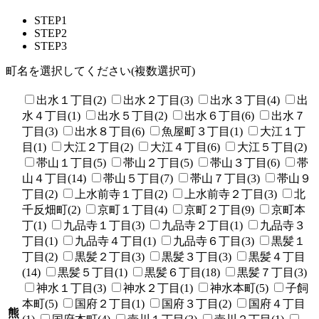
STEP1
STEP2
STEP3
町名を選択してください(複数選択可)
出水１丁目(2)
出水２丁目(3)
出水３丁目(4)
出
水４丁目(1)
出水５丁目(2)
出水６丁目(6)
出水７
丁目(3)
出水８丁目(6)
魚屋町３丁目(1)
大江１丁
目(1)
大江２丁目(2)
大江４丁目(6)
大江５丁目(2)
帯山１丁目(5)
帯山２丁目(5)
帯山３丁目(6)
帯
山４丁目(14)
帯山５丁目(7)
帯山７丁目(3)
帯山９
丁目(2)
上水前寺１丁目(2)
上水前寺２丁目(3)
北
千反畑町(2)
京町１丁目(4)
京町２丁目(9)
京町本
丁(1)
九品寺１丁目(3)
九品寺２丁目(1)
九品寺３
丁目(1)
九品寺４丁目(1)
九品寺６丁目(3)
黒髪１
丁目(2)
黒髪２丁目(3)
黒髪３丁目(3)
黒髪４丁目
(14)
黒髪５丁目(1)
黒髪６丁目(18)
黒髪７丁目(3)
神水１丁目(3)
神水２丁目(1)
神水本町(5)
子飼
本町(5)
国府２丁目(1)
国府３丁目(2)
国府４丁目
熊