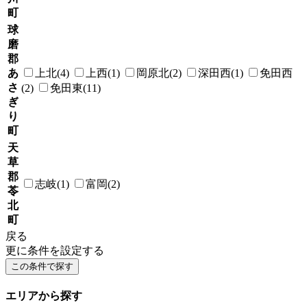
町
球
磨
郡
あ
上北(4)
上西(1)
岡原北(2)
深田西(1)
免田西
さ
(2)
免田東(11)
ぎ
り
町
天
草
郡
志岐(1)
富岡(2)
苓
北
町
戻る
更に条件を設定する
エリアから探す