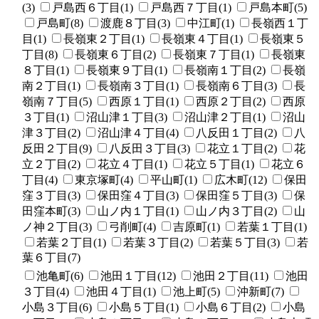
(3)
戸島西６丁目(1)
戸島西７丁目(1)
戸島本町(5)
戸島町(8)
渡鹿８丁目(3)
中江町(1)
長嶺西１丁
目(1)
長嶺東２丁目(1)
長嶺東４丁目(1)
長嶺東５
丁目(8)
長嶺東６丁目(2)
長嶺東７丁目(1)
長嶺東
８丁目(1)
長嶺東９丁目(1)
長嶺南１丁目(2)
長嶺
南２丁目(1)
長嶺南３丁目(1)
長嶺南６丁目(3)
長
嶺南７丁目(5)
西原１丁目(1)
西原２丁目(2)
西原
３丁目(1)
沼山津１丁目(3)
沼山津２丁目(1)
沼山
津３丁目(2)
沼山津４丁目(4)
八反田１丁目(2)
八
反田２丁目(9)
八反田３丁目(3)
花立１丁目(2)
花
立２丁目(2)
花立４丁目(1)
花立５丁目(1)
花立６
丁目(4)
東京塚町(4)
平山町(1)
広木町(12)
保田
窪３丁目(3)
保田窪４丁目(3)
保田窪５丁目(3)
保
田窪本町(3)
山ノ内１丁目(1)
山ノ内３丁目(2)
山
ノ神２丁目(3)
弓削町(4)
吉原町(1)
若葉１丁目(1)
若葉２丁目(1)
若葉３丁目(2)
若葉５丁目(3)
若
葉６丁目(7)
池亀町(6)
池田１丁目(12)
池田２丁目(11)
池田
３丁目(4)
池田４丁目(1)
池上町(5)
沖新町(7)
小島３丁目(6)
小島５丁目(1)
小島６丁目(2)
小島