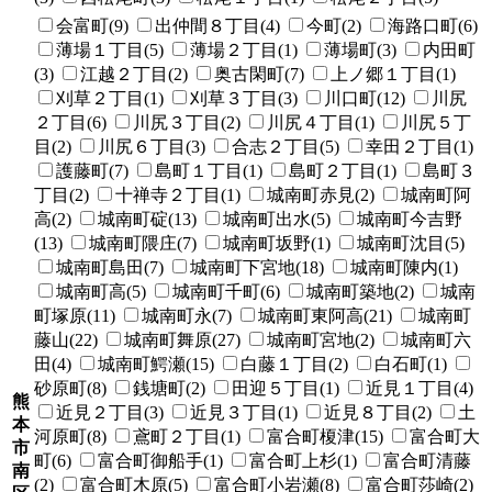
会富町(9)
出仲間８丁目(4)
今町(2)
海路口町(6)
薄場１丁目(5)
薄場２丁目(1)
薄場町(3)
内田町
(3)
江越２丁目(2)
奥古閑町(7)
上ノ郷１丁目(1)
刈草２丁目(1)
刈草３丁目(3)
川口町(12)
川尻
２丁目(6)
川尻３丁目(2)
川尻４丁目(1)
川尻５丁
目(2)
川尻６丁目(3)
合志２丁目(5)
幸田２丁目(1)
護藤町(7)
島町１丁目(1)
島町２丁目(1)
島町３
丁目(2)
十禅寺２丁目(1)
城南町赤見(2)
城南町阿
高(2)
城南町碇(13)
城南町出水(5)
城南町今吉野
(13)
城南町隈庄(7)
城南町坂野(1)
城南町沈目(5)
城南町島田(7)
城南町下宮地(18)
城南町陳内(1)
城南町高(5)
城南町千町(6)
城南町築地(2)
城南
町塚原(11)
城南町永(7)
城南町東阿高(21)
城南町
藤山(22)
城南町舞原(27)
城南町宮地(2)
城南町六
田(4)
城南町鰐瀬(15)
白藤１丁目(2)
白石町(1)
砂原町(8)
銭塘町(2)
田迎５丁目(1)
近見１丁目(4)
熊
近見２丁目(3)
近見３丁目(1)
近見８丁目(2)
土
本
河原町(8)
鳶町２丁目(1)
富合町榎津(15)
富合町大
市
町(6)
富合町御船手(1)
富合町上杉(1)
富合町清藤
南
(2)
富合町木原(5)
富合町小岩瀬(8)
富合町莎崎(2)