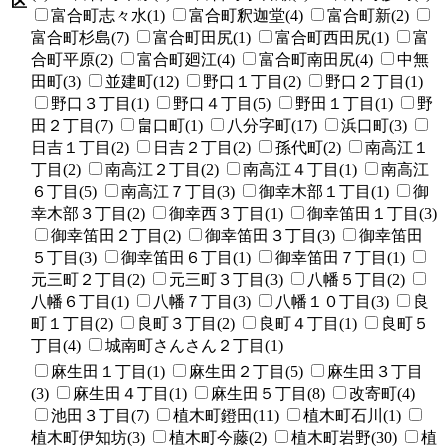
区
富合町志々水(1)
富合町釈迦堂(4)
富合町新(2)
富合町杉島(7)
富合町田尻(1)
富合町西田尻(1)
富
合町平原(2)
富合町廻江(4)
富合町南田尻(4)
中無
田町(3)
並建町(12)
野口１丁目(2)
野口２丁目(1)
野口３丁目(1)
野口４丁目(5)
野田１丁目(1)
野
田２丁目(7)
畠口町(1)
八分字町(17)
浜口町(3)
日吉１丁目(2)
日吉２丁目(2)
孫代町(2)
南高江１
丁目(2)
南高江２丁目(2)
南高江４丁目(1)
南高江
６丁目(5)
南高江７丁目(3)
御幸木部１丁目(1)
御
幸木部３丁目(2)
御幸西３丁目(1)
御幸笛田１丁目(3)
御幸笛田２丁目(2)
御幸笛田３丁目(3)
御幸笛田
５丁目(3)
御幸笛田６丁目(1)
御幸笛田７丁目(1)
元三町２丁目(2)
元三町３丁目(3)
八幡５丁目(2)
八幡６丁目(1)
八幡７丁目(3)
八幡１０丁目(3)
良
町１丁目(2)
良町３丁目(2)
良町４丁目(1)
良町５
丁目(4)
城南町さんさん２丁目(1)
麻生田１丁目(1)
麻生田２丁目(5)
麻生田３丁目
(3)
麻生田４丁目(1)
麻生田５丁目(8)
改寄町(4)
池田３丁目(7)
植木町鐙田(11)
植木町石川(1)
植木町伊知坊(3)
植木町今藤(2)
植木町岩野(30)
植