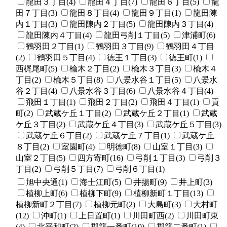
龍田３丁目(4)
龍田４丁目(7)
龍田６丁目(5)
龍
田７丁目(3)
龍田８丁目(4)
龍田９丁目(1)
龍田陳
内１丁目(3)
龍田陳内２丁目(5)
龍田陳内３丁目(4)
龍田陳内４丁目(4)
龍田弓削１丁目(5)
津浦町(6)
鶴羽田２丁目(1)
鶴羽田３丁目(9)
鶴羽田４丁目
(2)
鶴羽田５丁目(4)
徳王１丁目(3)
徳王町(1)
西梶尾町(5)
楡木２丁目(2)
楡木３丁目(3)
楡木４
丁目(2)
楡木５丁目(8)
八景水谷１丁目(5)
八景水
谷２丁目(4)
八景水谷３丁目(6)
八景水谷４丁目(4)
飛田１丁目(1)
飛田２丁目(2)
飛田４丁目(1)
貢
町(2)
武蔵ケ丘１丁目(2)
武蔵ケ丘２丁目(1)
武蔵
ケ丘３丁目(2)
武蔵ケ丘４丁目(3)
武蔵ケ丘５丁目(3)
武蔵ケ丘６丁目(2)
武蔵ケ丘７丁目(1)
武蔵ケ丘
８丁目(2)
室園町(4)
明徳町(8)
山室１丁目(3)
山室２丁目(5)
四方寄町(16)
弓削１丁目(3)
弓削３
丁目(2)
弓削５丁目(7)
弓削６丁目(1)
旭中央通(1)
海士江町(5)
井揚町(9)
井上町(3)
植柳上町(6)
植柳下町(9)
植柳新町１丁目(13)
植柳新町２丁目(7)
植柳元町(2)
大島町(3)
大村町
(12)
沖町(1)
上日置町(1)
川田町西(2)
川田町東
(4)
北平和町(2)
郡築一番町(10)
郡築二番町(1)