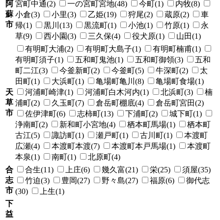
阿
宮町中通(2)
一の宮町宮地(48)
今町(1)
内牧(8)
蘇
小倉(3)
小里(3)
乙姫(19)
狩尾(2)
蔵原(2)
車
市
帰(1)
黒川(13)
黒流町(1)
小池(1)
竹原(1)
永
草(9)
西小園(3)
三久保(4)
役犬原(1)
山田(1)
有明町大浦(2)
有明町大島子(1)
有明町楠甫(1)
有明町須子(1)
五和町鬼池(1)
五和町御領(3)
五和
町二江(3)
今釜新町(2)
今釜町(5)
牛深町(2)
太
田町(1)
大浜町(1)
亀場町亀川(8)
亀場町食場(1)
天
河浦町崎津(1)
河浦町白木河内(1)
北浜町(3)
楠
草
浦町(2)
久玉町(7)
倉岳町棚底(4)
倉岳町宮田(2)
市
佐伊津町(6)
志柿町(13)
下浦町(2)
城下町(1)
浄南町(2)
新和町小宮地(4)
栖本町馬場(1)
栖本町
古江(5)
諏訪町(1)
瀬戸町(1)
古川町(1)
本渡町
広瀬(4)
本渡町本渡(7)
本渡町本戸馬場(1)
本渡町
本泉(1)
南町(1)
北原町(4)
合
合生(11)
上庄(6)
幾久富(21)
栄(25)
須屋(35)
志
竹迫(3)
豊岡(27)
野々島(27)
福原(6)
御代志
市
(30)
上生(1)
下
益