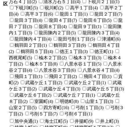
万石４丁目(2)
清水万石５丁目(4)
下硯川２丁目(1)
区
下硯川町(5)
硯川町(2)
高平１丁目(4)
高平２丁
目(4)
高平３丁目(6)
龍田１丁目(1)
龍田２丁目(7)
龍田３丁目(4)
龍田４丁目(7)
龍田６丁目(5)
龍
田７丁目(3)
龍田８丁目(4)
龍田９丁目(1)
龍田陳
内１丁目(3)
龍田陳内２丁目(5)
龍田陳内３丁目(4)
龍田陳内４丁目(4)
龍田弓削１丁目(5)
津浦町(6)
鶴羽田２丁目(1)
鶴羽田３丁目(9)
鶴羽田４丁目
(2)
鶴羽田５丁目(4)
徳王１丁目(3)
徳王町(1)
西梶尾町(5)
楡木２丁目(2)
楡木３丁目(3)
楡木４
丁目(2)
楡木５丁目(8)
八景水谷１丁目(5)
八景水
谷２丁目(4)
八景水谷３丁目(6)
八景水谷４丁目(4)
飛田１丁目(1)
飛田２丁目(2)
飛田４丁目(1)
貢
町(2)
武蔵ケ丘１丁目(2)
武蔵ケ丘２丁目(1)
武蔵
ケ丘３丁目(2)
武蔵ケ丘４丁目(3)
武蔵ケ丘５丁目(3)
武蔵ケ丘６丁目(2)
武蔵ケ丘７丁目(1)
武蔵ケ丘
８丁目(2)
室園町(4)
明徳町(8)
山室１丁目(3)
山室２丁目(5)
四方寄町(16)
弓削１丁目(3)
弓削３
丁目(2)
弓削５丁目(7)
弓削６丁目(1)
旭中央通(1)
海士江町(5)
井揚町(9)
井上町(3)