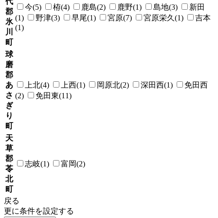
代
今(5)
栫(4)
鹿島(2)
鹿野(1)
島地(3)
新田
郡
(1)
野津(3)
早尾(1)
宮原(7)
宮原栄久(1)
吉本
氷
(1)
川
町
球
磨
郡
あ
上北(4)
上西(1)
岡原北(2)
深田西(1)
免田西
さ
(2)
免田東(11)
ぎ
り
町
天
草
郡
志岐(1)
富岡(2)
苓
北
町
戻る
更に条件を設定する