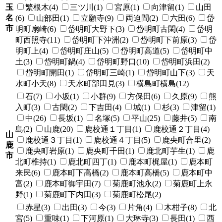
玉
繁根木(4)
三ツ川(1)
宮原(1)
向津留(1)
山田
名
(6)
山部田(1)
立願寺(9)
両迫間(2)
六田(6)
岱
市
明町扇崎(6)
岱明町大野下(3)
岱明町古閑(4)
岱明
町西照寺(11)
岱明町下沖洲(2)
岱明町下前原(3)
岱
明町上(4)
岱明町庄山(5)
岱明町高道(5)
岱明町中
土(3)
岱明町鍋(4)
岱明町野口(10)
岱明町浜田(2)
岱明町開田(1)
岱明町三崎(1)
岱明町山下(3)
天
水町小天(8)
天水町部田見(3)
横島町横島(12)
石(7)
小坂(1)
小群(9)
方保田(6)
久原(9)
熊
入町(3)
古閑(2)
下吉田(4)
城(1)
杉(3)
津留(1)
中(26)
長坂(1)
名塚(5)
平山(25)
藤井(5)
南
島(2)
山鹿(20)
鹿校通１丁目(1)
鹿校通２丁目(4)
山
鹿校通３丁目(1)
鹿校通４丁目(5)
鹿央町合里(2)
鹿
鹿央町岩原(1)
鹿央町千田(1)
鹿北町芋生(1)
鹿
市
北町椎持(1)
鹿北町四丁(1)
鹿本町梶屋(1)
鹿本町
来民(6)
鹿本町下高橋(2)
鹿本町高橋(5)
鹿本町中
富(2)
鹿本町御宇田(7)
菊鹿町池永(2)
菊鹿町上永
野(1)
菊鹿町下内田(3)
菊鹿町松尾(2)
赤星(3)
出田(3)
今(3)
片角(4)
木柑子(8)
北
宮(5)
重味(1)
下河原(1)
大琳寺(3)
長田(1)
西