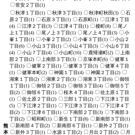
世安２丁目(1)
秋津１丁目(1)
秋津３丁目(1)
秋津町秋田(3)
石
原２丁目(1)
石原３丁目(1)
石原町(1)
江津１丁目
(4)
江津２丁目(3)
江津４丁目(1)
榎町(8)
尾ノ
上１丁目(4)
尾ノ上３丁目(1)
尾ノ上４丁目(3)
小
峯１丁目(1)
小峯２丁目(2)
小峯３丁目(1)
小山２
丁目(6)
小山３丁目(1)
小山４丁目(3)
小山６丁目
(4)
小山７丁目(4)
小山町(16)
鹿帰瀬町(2)
上南
部２丁目(2)
上南部３丁目(3)
京塚本町(6)
健軍１
丁目(1)
健軍２丁目(1)
健軍３丁目(3)
健軍４丁目
(1)
健軍本町(2)
神園１丁目(4)
神園２丁目(2)
湖東１丁目(2)
湖東２丁目(3)
湖東３丁目(6)
御領
１丁目(1)
御領２丁目(2)
御領３丁目(4)
御領５丁
目(2)
御領６丁目(1)
桜木４丁目(4)
佐土原１丁目
(1)
佐土原２丁目(2)
三郎１丁目(2)
下江津１丁目
(5)
下江津２丁目(1)
下江津３丁目(1)
下江津４丁
目(2)
下江津６丁目(1)
下南部２丁目(3)
下南部３
丁目(2)
昭和町(1)
新生１丁目(8)
新南部３丁目(1)
新南部４丁目(2)
新南部６丁目(1)
新外２丁目(1)
熊
本
新外３丁目(1)
水源１丁目(2)
月出２丁目(2)
月