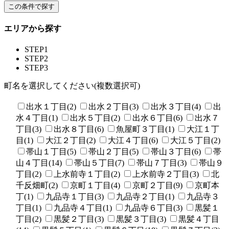
エリアから探す
STEP1
STEP2
STEP3
町名を選択してください(複数選択可)
出水１丁目(2)
出水２丁目(3)
出水３丁目(4)
出
水４丁目(1)
出水５丁目(2)
出水６丁目(6)
出水７
丁目(3)
出水８丁目(6)
魚屋町３丁目(1)
大江１丁
目(1)
大江２丁目(2)
大江４丁目(6)
大江５丁目(2)
帯山１丁目(5)
帯山２丁目(5)
帯山３丁目(6)
帯
山４丁目(14)
帯山５丁目(7)
帯山７丁目(3)
帯山９
丁目(2)
上水前寺１丁目(2)
上水前寺２丁目(3)
北
千反畑町(2)
京町１丁目(4)
京町２丁目(9)
京町本
丁(1)
九品寺１丁目(3)
九品寺２丁目(1)
九品寺３
丁目(1)
九品寺４丁目(1)
九品寺６丁目(3)
黒髪１
丁目(2)
黒髪２丁目(3)
黒髪３丁目(3)
黒髪４丁目