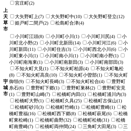
宮庄町(2)
上
天
大矢野町上(7)
大矢野町中(10)
大矢野町登立(12)
草
姫戸町二間戸(2)
松島町合津(4)
市
小川町江頭(8)
小川町小川(1)
小川町川尻(4)
小
川町北小野(2)
小川町北新田(14)
小川町河江(6)
小
川町新田(11)
小川町住吉(3)
小川町西北小川(6)
小
川町東小川(1)
小川町南小川(1)
小川町南小野(1)
小川町南海東(1)
小川町南新田(3)
小川町南部田(3)
不知火町大見(1)
不知火町柏原(4)
不知火町亀松
(8)
不知火町高良(10)
不知火町小曽部(1)
不知火町
宇
御領(9)
不知火町長崎(3)
不知火町松合(4)
豊野町
城
糸石(6)
豊野町下郷(1)
豊野町巣林(2)
豊野町安見
市
(1)
豊野町山崎(7)
松橋町内田(1)
松橋町浦川内(3)
松橋町大野(1)
松橋町久具(25)
松橋町古保山(1)
松橋町砂川(3)
松橋町竹崎(1)
松橋町豊崎(1)
松
橋町豊福(16)
松橋町西下郷(8)
松橋町萩尾(6)
松橋
町東松崎(1)
松橋町曲野(32)
松橋町松橋(31)
松橋
町南豊崎(7)
松橋町両仲間(24)
三角町大田尾(3)
三