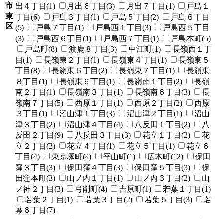
市
出４丁目(1)
月出６丁目(3)
月出７丁目(1)
戸島１
東
丁目(6)
戸島３丁目(1)
戸島５丁目(2)
戸島６丁目
区
(5)
戸島７丁目(1)
戸島西１丁目(3)
戸島西５丁目
(3)
戸島西６丁目(1)
戸島西７丁目(1)
戸島本町(5)
戸島町(8)
渡鹿８丁目(3)
中江町(1)
長嶺西１丁
目(1)
長嶺東２丁目(1)
長嶺東４丁目(1)
長嶺東５
丁目(8)
長嶺東６丁目(2)
長嶺東７丁目(1)
長嶺東
８丁目(1)
長嶺東９丁目(1)
長嶺南１丁目(2)
長嶺
南２丁目(1)
長嶺南３丁目(1)
長嶺南６丁目(3)
長
嶺南７丁目(5)
西原１丁目(1)
西原２丁目(2)
西原
３丁目(1)
沼山津１丁目(3)
沼山津２丁目(1)
沼山
津３丁目(2)
沼山津４丁目(4)
八反田１丁目(2)
八
反田２丁目(9)
八反田３丁目(3)
花立１丁目(2)
花
立２丁目(2)
花立４丁目(1)
花立５丁目(1)
花立６
丁目(4)
東京塚町(4)
平山町(1)
広木町(12)
保田
窪３丁目(3)
保田窪４丁目(3)
保田窪５丁目(3)
保
田窪本町(3)
山ノ内１丁目(1)
山ノ内３丁目(2)
山
ノ神２丁目(3)
弓削町(4)
吉原町(1)
若葉１丁目(1)
若葉２丁目(1)
若葉３丁目(2)
若葉５丁目(3)
若
葉６丁目(7)