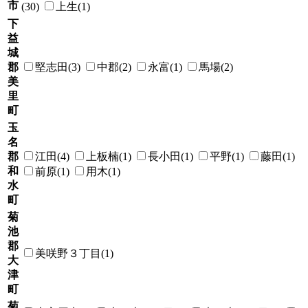
市
(30)
上生(1)
下
益
城
郡
堅志田(3)
中郡(2)
永富(1)
馬場(2)
美
里
町
玉
名
郡
江田(4)
上板楠(1)
長小田(1)
平野(1)
藤田(1)
和
前原(1)
用木(1)
水
町
菊
池
郡
美咲野３丁目(1)
大
津
町
菊