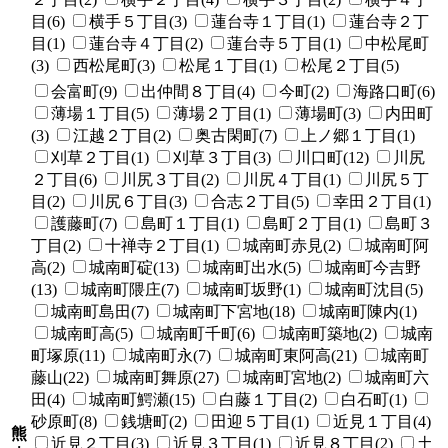
目(6)
横手５丁目(3)
蓮台寺１丁目(1)
蓮台寺２丁
目(1)
蓮台寺４丁目(2)
蓮台寺５丁目(1)
中松尾町
(3)
西松尾町(3)
松尾１丁目(1)
松尾２丁目(5)
会富町(9)
出仲間８丁目(4)
今町(2)
海路口町(6)
薄場１丁目(5)
薄場２丁目(1)
薄場町(3)
内田町
(3)
江越２丁目(2)
奥古閑町(7)
上ノ郷１丁目(1)
刈草２丁目(1)
刈草３丁目(3)
川口町(12)
川尻
２丁目(6)
川尻３丁目(2)
川尻４丁目(1)
川尻５丁
目(2)
川尻６丁目(3)
合志２丁目(5)
幸田２丁目(1)
護藤町(7)
島町１丁目(1)
島町２丁目(1)
島町３
丁目(2)
十禅寺２丁目(1)
城南町赤見(2)
城南町阿
高(2)
城南町碇(13)
城南町出水(5)
城南町今吉野
(13)
城南町隈庄(7)
城南町坂野(1)
城南町沈目(5)
城南町島田(7)
城南町下宮地(18)
城南町陳内(1)
城南町高(5)
城南町千町(6)
城南町築地(2)
城南
町塚原(11)
城南町永(7)
城南町東阿高(21)
城南町
藤山(22)
城南町舞原(27)
城南町宮地(2)
城南町六
田(4)
城南町鰐瀬(15)
白藤１丁目(2)
白石町(1)
砂原町(8)
銭塘町(2)
田迎５丁目(1)
近見１丁目(4)
熊
近見２丁目(3)
近見３丁目(1)
近見８丁目(2)
土