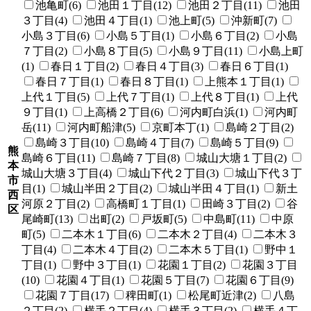
池亀町(6)
池田１丁目(12)
池田２丁目(11)
池田
３丁目(4)
池田４丁目(1)
池上町(5)
沖新町(7)
小島３丁目(6)
小島５丁目(1)
小島６丁目(2)
小島
７丁目(2)
小島８丁目(5)
小島９丁目(11)
小島上町
(1)
春日１丁目(2)
春日４丁目(3)
春日６丁目(1)
春日７丁目(1)
春日８丁目(1)
上熊本１丁目(1)
上代１丁目(5)
上代７丁目(1)
上代８丁目(1)
上代
９丁目(1)
上高橋２丁目(6)
河内町白浜(1)
河内町
岳(11)
河内町船津(5)
京町本丁(1)
島崎２丁目(2)
島崎３丁目(10)
島崎４丁目(7)
島崎５丁目(9)
熊
島崎６丁目(11)
島崎７丁目(8)
城山大塘１丁目(2)
本
城山大塘３丁目(4)
城山下代２丁目(3)
城山下代３丁
市
目(1)
城山半田２丁目(2)
城山半田４丁目(1)
新土
西
河原２丁目(2)
高橋町１丁目(1)
田崎３丁目(2)
谷
区
尾崎町(13)
出町(2)
戸坂町(5)
中島町(11)
中原
町(5)
二本木１丁目(6)
二本木２丁目(4)
二本木３
丁目(4)
二本木４丁目(2)
二本木５丁目(1)
野中１
丁目(1)
野中３丁目(1)
花園１丁目(2)
花園３丁目
(10)
花園４丁目(1)
花園５丁目(7)
花園６丁目(9)
花園７丁目(17)
稗田町(1)
松尾町近津(2)
八島
２丁目(2)
横手２丁目(4)
横手３丁目(2)
横手４丁