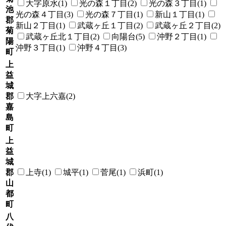
大字原水(1)
光の森１丁目(2)
光の森３丁目(1)
池
光の森４丁目(3)
光の森７丁目(1)
新山１丁目(1)
郡
新山２丁目(1)
武蔵ヶ丘１丁目(2)
武蔵ヶ丘２丁目(2)
菊
武蔵ヶ丘北１丁目(2)
向陽台(5)
沖野２丁目(1)
陽
沖野３丁目(1)
沖野４丁目(3)
町
上
益
城
郡
大字上六嘉(2)
嘉
島
町
上
益
城
郡
上寺(1)
城平(1)
菅尾(1)
浜町(1)
山
都
町
八