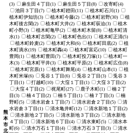
(3)
麻生田４丁目(1)
麻生田５丁目(8)
改寄町(4)
池田３丁目(7)
植木町鐙田(11)
植木町石川(1)
植木町伊知坊(3)
植木町今藤(2)
植木町岩野(30)
植
木町後古閑(2)
植木町大井(2)
植木町荻迫(3)
植木
町小野(3)
植木町亀甲(2)
植木町木留(8)
植木町清
水(1)
植木町古閑(2)
植木町色出(1)
植木町正清(5)
植木町鈴麦(2)
植木町大和(6)
植木町田底(2)
植
木町滴水(19)
植木町轟(4)
植木町富応(10)
植木町
豊岡(1)
植木町豊田(7)
植木町投刀塚(1)
植木町一
木(3)
植木町平井(3)
植木町平原(2)
植木町広住(8)
植木町宮原(1)
植木町舞尾(4)
植木町山本(1)
植
木町米塚(6)
兎谷１丁目(6)
兎谷２丁目(3)
兎谷３
丁目(1)
打越町(10)
大窪１丁目(1)
大窪３丁目(2)
大窪４丁目(2)
梶尾町(27)
鹿子木町(1)
楠２丁
目(3)
楠４丁目(2)
楠５丁目(1)
楠７丁目(3)
楠
野町(5)
清水岩倉１丁目(7)
清水岩倉２丁目(5)
清
水岩倉３丁目(1)
清水亀井町(12)
清水新地１丁目(2)
熊
清水新地２丁目(5)
清水新地３丁目(2)
清水新地
本
４丁目(1)
清水新地６丁目(4)
清水東町(5)
清水本
市
町(6)
清水万石１丁目(4)
清水万石３丁目(3)
清水
北