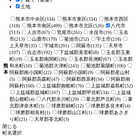
土地
熊本市中央区(334)
熊本市東区(334)
熊本市西区
(318)
熊本市南区(499)
熊本市北区(526)
八代市
(513)
人吉市(67)
荒尾市(261)
水俣市(19)
玉名
市(213)
山鹿市(179)
菊池市(252)
宇土市(218)
上天草市(35)
宇城市(291)
阿蘇市(135)
天草市
(107)
合志市(192)
下益城郡美里町(8)
玉名郡玉東
町(19)
玉名郡南関町(26)
玉名郡長洲町(67)
玉名郡
熊
和水町(10)
菊池郡大津町(243)
菊池郡菊陽町(106)
本
阿蘇郡南小国町(22)
阿蘇郡小国町(9)
阿蘇郡産山村
(5)
阿蘇郡高森町(47)
阿蘇郡西原村(34)
阿蘇郡南
阿蘇村(160)
上益城郡御船町(76)
上益城郡嘉島町(52)
上益城郡益城町(107)
上益城郡甲佐町(34)
上益城
郡山都町(4)
八代郡氷川町(29)
葦北郡芦北町(9)
葦
北郡津奈木町(3)
球磨郡錦町(12)
球磨郡多良木町(4)
球磨郡相良村(1)
球磨郡山江村(1)
球磨郡あさぎ
り町(21)
天草郡苓北町(3)
閉じる
町名選択