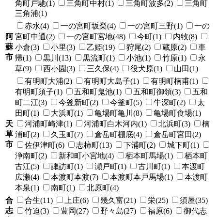
角町戸馳(1)
三角町中村(1)
三角町波多(2)
三角町
三角浦(1)
赤水(4)
一の宮町坂梨(4)
一の宮町三野(1)
一の
阿
宮町中通(2)
一の宮町宮地(48)
今町(1)
内牧(8)
蘇
小倉(3)
小里(3)
乙姫(19)
狩尾(2)
蔵原(2)
車
市
帰(1)
黒川(13)
黒流町(1)
小池(1)
竹原(1)
永
草(9)
西小園(3)
三久保(4)
役犬原(1)
山田(1)
有明町大浦(2)
有明町大島子(1)
有明町楠甫(1)
有明町須子(1)
五和町鬼池(1)
五和町御領(3)
五和
町二江(3)
今釜新町(2)
今釜町(5)
牛深町(2)
太
田町(1)
大浜町(1)
亀場町亀川(8)
亀場町食場(1)
天
河浦町崎津(1)
河浦町白木河内(1)
北浜町(3)
楠
草
浦町(2)
久玉町(7)
倉岳町棚底(4)
倉岳町宮田(2)
市
佐伊津町(6)
志柿町(13)
下浦町(2)
城下町(1)
浄南町(2)
新和町小宮地(4)
栖本町馬場(1)
栖本町
古江(5)
諏訪町(1)
瀬戸町(1)
古川町(1)
本渡町
広瀬(4)
本渡町本渡(7)
本渡町本戸馬場(1)
本渡町
本泉(1)
南町(1)
北原町(4)
合
合生(11)
上庄(6)
幾久富(21)
栄(25)
須屋(35)
志
竹迫(3)
豊岡(27)
野々島(27)
福原(6)
御代志