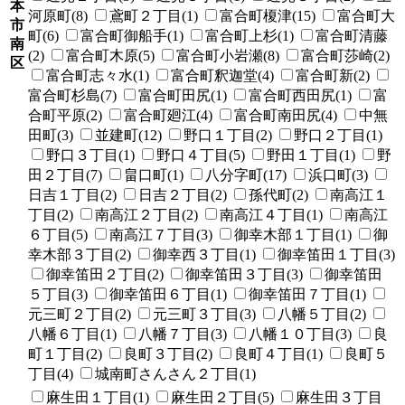
本
河原町(8)
鳶町２丁目(1)
富合町榎津(15)
富合町大
市
町(6)
富合町御船手(1)
富合町上杉(1)
富合町清藤
南
(2)
富合町木原(5)
富合町小岩瀬(8)
富合町莎崎(2)
区
富合町志々水(1)
富合町釈迦堂(4)
富合町新(2)
富合町杉島(7)
富合町田尻(1)
富合町西田尻(1)
富
合町平原(2)
富合町廻江(4)
富合町南田尻(4)
中無
田町(3)
並建町(12)
野口１丁目(2)
野口２丁目(1)
野口３丁目(1)
野口４丁目(5)
野田１丁目(1)
野
田２丁目(7)
畠口町(1)
八分字町(17)
浜口町(3)
日吉１丁目(2)
日吉２丁目(2)
孫代町(2)
南高江１
丁目(2)
南高江２丁目(2)
南高江４丁目(1)
南高江
６丁目(5)
南高江７丁目(3)
御幸木部１丁目(1)
御
幸木部３丁目(2)
御幸西３丁目(1)
御幸笛田１丁目(3)
御幸笛田２丁目(2)
御幸笛田３丁目(3)
御幸笛田
５丁目(3)
御幸笛田６丁目(1)
御幸笛田７丁目(1)
元三町２丁目(2)
元三町３丁目(3)
八幡５丁目(2)
八幡６丁目(1)
八幡７丁目(3)
八幡１０丁目(3)
良
町１丁目(2)
良町３丁目(2)
良町４丁目(1)
良町５
丁目(4)
城南町さんさん２丁目(1)
麻生田１丁目(1)
麻生田２丁目(5)
麻生田３丁目