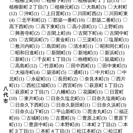
植柳上町(6)
植柳下町(9)
植柳新町１丁目(13)
植柳新町２丁目(7)
植柳元町(2)
大島町(3)
大村町
(12)
沖町(1)
上日置町(1)
川田町西(2)
川田町東
(4)
北平和町(2)
郡築一番町(10)
郡築二番町(1)
高下西町(9)
高下東町(3)
高小原町(1)
上野町(8)
興善寺町(2)
古閑上町(8)
古閑下町(4)
古閑中町
(20)
古閑浜町(7)
黄金町(1)
三楽町(3)
塩屋町(1)
敷川内町(1)
島田町(8)
清水町(1)
昭和同仁町(1)
昭和日進町(1)
新開町(3)
新地町(1)
新浜町(1)
新町(1)
千反町１丁目(3)
栴檀町(1)
鼠蔵町(1)
高島町(12)
竹原町(8)
田中西町(1)
田中東町(5)
大福寺町(4)
築添町(5)
通町(1)
中片町(2)
中
北町(1)
永碇町(1)
長田町(2)
奈良木町(3)
西片
町(1)
西松江城町(1)
西宮町(9)
萩原町１丁目(2)
八
萩原町２丁目(7)
八幡町(2)
花園町(1)
日置町
代
(10)
東片町(4)
日奈久塩北町(1)
日奈久塩南町(4)
市
日奈久下西町(2)
日奈久新田町(1)
日奈久浜町(3)
日奈久山下町(2)
平山新町(3)
毘舎丸町(2)
福正
町(6)
古城町(18)
古麓町(3)
豊原上町(3)
豊原下
町(11)
豊原中町(4)
本野町(8)
本町２丁目(2)
本
町３丁目(1)
本町４丁目(3)
松江本町(2)
松江町