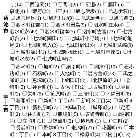
寺(14)
西迫間(1)
野間口(9)
広瀬(2)
藤田(5)
森北(4)
隈府(25)
亘(6)
旭志伊坂(3)
旭志伊萩(1)
菊
旭志尾足(1)
旭志川辺(9)
旭志新明(4)
旭志麓(3)
池
泗水町住吉(11)
泗水町田島(9)
泗水町豊水(4)
市
泗水町永(49)
泗水町福本(5)
泗水町吉富(23)
七城
町台(2)
七城町岡田(2)
七城町小野崎(7)
七城町亀
尾(2)
七城町菰入(2)
七城町砂田(6)
七城町蘇崎(3)
七城町流川(1)
七城町橋田(1)
七城町林原(2)
七
城町水次(2)
七城町山崎(2)
赤瀬町(1)
旭町(2)
網引町(1)
網津町(10)
石小
路町(1)
石橋町(2)
入地町(2)
岩古曽町(23)
馬之
瀬町(3)
恵塚町(2)
上網田町(3)
北段原町(2)
栗
崎町(3)
神合町(4)
古保里町(2)
古城町(6)
境目
町(2)
栄町(5)
笹原町(2)
三拾町(3)
下網田町(8)
宇
新開町(7)
新町１丁目(2)
新町３丁目(4)
新町４
土
丁目(1)
新松原町(7)
神馬町(3)
城塚町(2)
定府
市
町(2)
住吉町(17)
船場町(5)
善道寺町(1)
高柳町
(4)
立岡町(11)
築籠町(2)
椿原町(1)
戸口町(2)
長浜町(1)
野鶴町(5)
走潟町(21)
花園町(5)
本
町１丁目(1)
本町３丁目(3)
松原町(4)
松山町(18)