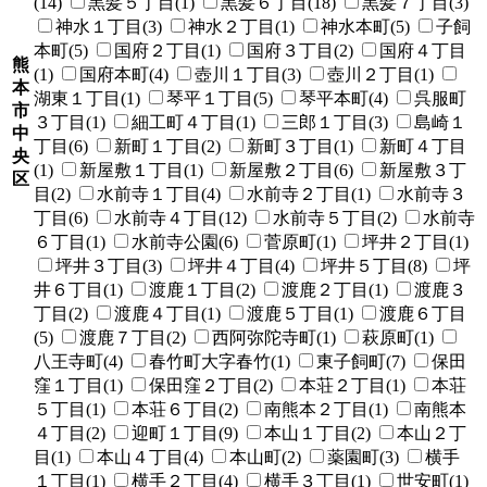
(14)
黒髪５丁目(1)
黒髪６丁目(18)
黒髪７丁目(3)
神水１丁目(3)
神水２丁目(1)
神水本町(5)
子飼
本町(5)
国府２丁目(1)
国府３丁目(2)
国府４丁目
熊
(1)
国府本町(4)
壺川１丁目(3)
壺川２丁目(1)
本
湖東１丁目(1)
琴平１丁目(5)
琴平本町(4)
呉服町
市
３丁目(1)
細工町４丁目(1)
三郎１丁目(3)
島崎１
中
丁目(6)
新町１丁目(2)
新町３丁目(1)
新町４丁目
央
(1)
新屋敷１丁目(1)
新屋敷２丁目(6)
新屋敷３丁
区
目(2)
水前寺１丁目(4)
水前寺２丁目(1)
水前寺３
丁目(6)
水前寺４丁目(12)
水前寺５丁目(2)
水前寺
６丁目(1)
水前寺公園(6)
菅原町(1)
坪井２丁目(1)
坪井３丁目(3)
坪井４丁目(4)
坪井５丁目(8)
坪
井６丁目(1)
渡鹿１丁目(2)
渡鹿２丁目(1)
渡鹿３
丁目(2)
渡鹿４丁目(1)
渡鹿５丁目(1)
渡鹿６丁目
(5)
渡鹿７丁目(2)
西阿弥陀寺町(1)
萩原町(1)
八王寺町(4)
春竹町大字春竹(1)
東子飼町(7)
保田
窪１丁目(1)
保田窪２丁目(2)
本荘２丁目(1)
本荘
５丁目(1)
本荘６丁目(2)
南熊本２丁目(1)
南熊本
４丁目(2)
迎町１丁目(9)
本山１丁目(2)
本山２丁
目(1)
本山４丁目(4)
本山町(2)
薬園町(3)
横手
１丁目(1)
横手２丁目(4)
横手３丁目(1)
世安町(1)