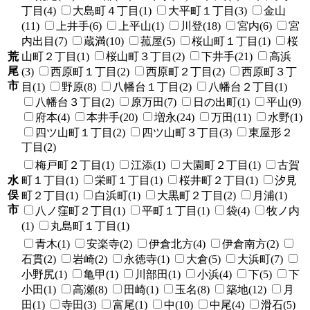
丁目(4)
大島町４丁目(1)
大平町１丁目(3)
金山
(11)
上井手(6)
上平山(1)
川登(18)
宮内(6)
宮
内出目(7)
蔵満(10)
菰屋(5)
桜山町１丁目(1)
桜
荒
山町２丁目(1)
桜山町３丁目(2)
下井手(21)
高浜
尾
(3)
西原町１丁目(2)
西原町２丁目(2)
西原町３丁
市
目(1)
野原(8)
八幡台１丁目(2)
八幡台２丁目(1)
八幡台３丁目(2)
原万田(7)
日の出町(1)
平山(9)
府本(4)
本井手(20)
増永(24)
万田(11)
水野(1)
四ツ山町１丁目(2)
四ツ山町３丁目(3)
東屋形２
丁目(2)
梅戸町２丁目(1)
江添(1)
大園町２丁目(1)
古賀
水
町１丁目(1)
栄町１丁目(1)
桜井町２丁目(1)
汐見
俣
町２丁目(1)
白浜町(1)
大黒町２丁目(2)
月浦(1)
市
八ノ窪町２丁目(1)
平町１丁目(1)
袋(4)
牧ノ内
(1)
丸島町１丁目(1)
青木(1)
安楽寺(2)
伊倉北方(4)
伊倉南方(2)
石貫(2)
岩崎(2)
永徳寺(1)
大倉(5)
大浜町(7)
小野尻(1)
亀甲(1)
川部田(1)
小浜(4)
下(5)
下
小田(1)
高瀬(8)
田崎(1)
玉名(8)
築地(12)
月
田(1)
寺田(3)
富尾(1)
中(10)
中尾(4)
滑石(5)