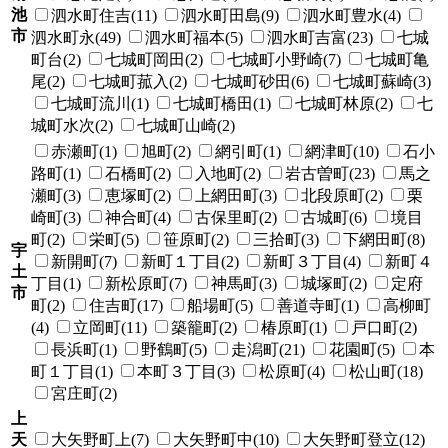
池
泗水町住吉(11)
泗水町田島(9)
泗水町豊水(4)
市
泗水町永(49)
泗水町福本(5)
泗水町吉富(23)
七城
町台(2)
七城町岡田(2)
七城町小野崎(7)
七城町亀
尾(2)
七城町菰入(2)
七城町砂田(6)
七城町蘇崎(3)
七城町流川(1)
七城町橋田(1)
七城町林原(2)
七
城町水次(2)
七城町山崎(2)
赤瀬町(1)
旭町(2)
網引町(1)
網津町(10)
石小
路町(1)
石橋町(2)
入地町(2)
岩古曽町(23)
馬之
瀬町(3)
恵塚町(2)
上網田町(3)
北段原町(2)
栗
崎町(3)
神合町(4)
古保里町(2)
古城町(6)
境目
町(2)
栄町(5)
笹原町(2)
三拾町(3)
下網田町(8)
宇
新開町(7)
新町１丁目(2)
新町３丁目(4)
新町４
土
丁目(1)
新松原町(7)
神馬町(3)
城塚町(2)
定府
市
町(2)
住吉町(17)
船場町(5)
善道寺町(1)
高柳町
(4)
立岡町(11)
築籠町(2)
椿原町(1)
戸口町(2)
長浜町(1)
野鶴町(5)
走潟町(21)
花園町(5)
本
町１丁目(1)
本町３丁目(3)
松原町(4)
松山町(18)
宮庄町(2)
上
天
大矢野町上(7)
大矢野町中(10)
大矢野町登立(12)