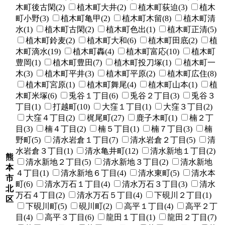
木町後古閑(2)
植木町大井(2)
植木町荻迫(3)
植木
町小野(3)
植木町亀甲(2)
植木町木留(8)
植木町清
水(1)
植木町古閑(2)
植木町色出(1)
植木町正清(5)
植木町鈴麦(2)
植木町大和(6)
植木町田底(2)
植
木町滴水(19)
植木町轟(4)
植木町富応(10)
植木町
豊岡(1)
植木町豊田(7)
植木町投刀塚(1)
植木町一
木(3)
植木町平井(3)
植木町平原(2)
植木町広住(8)
植木町宮原(1)
植木町舞尾(4)
植木町山本(1)
植
木町米塚(6)
兎谷１丁目(6)
兎谷２丁目(3)
兎谷３
丁目(1)
打越町(10)
大窪１丁目(1)
大窪３丁目(2)
大窪４丁目(2)
梶尾町(27)
鹿子木町(1)
楠２丁
目(3)
楠４丁目(2)
楠５丁目(1)
楠７丁目(3)
楠
野町(5)
清水岩倉１丁目(7)
清水岩倉２丁目(5)
清
水岩倉３丁目(1)
清水亀井町(12)
清水新地１丁目(2)
熊
清水新地２丁目(5)
清水新地３丁目(2)
清水新地
本
４丁目(1)
清水新地６丁目(4)
清水東町(5)
清水本
市
町(6)
清水万石１丁目(4)
清水万石３丁目(3)
清水
北
万石４丁目(2)
清水万石５丁目(4)
下硯川２丁目(1)
区
下硯川町(5)
硯川町(2)
高平１丁目(4)
高平２丁
目(4)
高平３丁目(6)
龍田１丁目(1)
龍田２丁目(7)