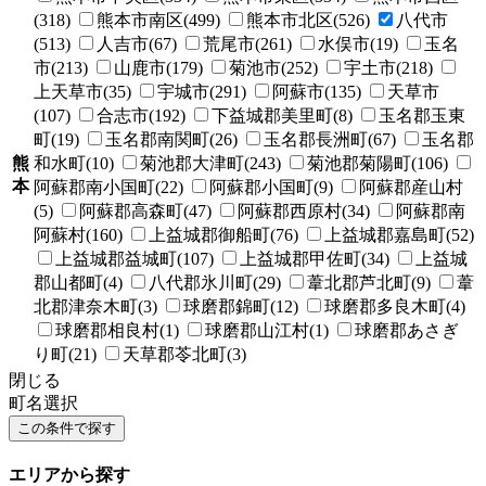
(318)
熊本市南区(499)
熊本市北区(526)
八代市
(513)
人吉市(67)
荒尾市(261)
水俣市(19)
玉名
市(213)
山鹿市(179)
菊池市(252)
宇土市(218)
上天草市(35)
宇城市(291)
阿蘇市(135)
天草市
(107)
合志市(192)
下益城郡美里町(8)
玉名郡玉東
町(19)
玉名郡南関町(26)
玉名郡長洲町(67)
玉名郡
熊
和水町(10)
菊池郡大津町(243)
菊池郡菊陽町(106)
本
阿蘇郡南小国町(22)
阿蘇郡小国町(9)
阿蘇郡産山村
(5)
阿蘇郡高森町(47)
阿蘇郡西原村(34)
阿蘇郡南
阿蘇村(160)
上益城郡御船町(76)
上益城郡嘉島町(52)
上益城郡益城町(107)
上益城郡甲佐町(34)
上益城
郡山都町(4)
八代郡氷川町(29)
葦北郡芦北町(9)
葦
北郡津奈木町(3)
球磨郡錦町(12)
球磨郡多良木町(4)
球磨郡相良村(1)
球磨郡山江村(1)
球磨郡あさぎ
り町(21)
天草郡苓北町(3)
閉じる
町名選択
エリアから探す