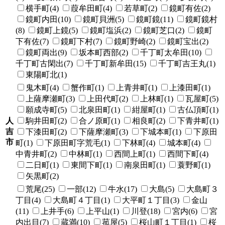
横手町(4)
葭牟田町(4)
若草町(2)
鏡町有佐(2)
鏡町内田(10)
鏡町貝洲(5)
鏡町鏡(11)
鏡町鏡村
(8)
鏡町上鏡(5)
鏡町塩浜(2)
鏡町芝口(2)
鏡町
下有佐(7)
鏡町下村(7)
鏡町野崎(2)
鏡町宝出(2)
鏡町両出(9)
坂本町西部(2)
千丁町太牟田(10)
千丁町古閑出(7)
千丁町新牟田(15)
千丁町吉王丸(1)
東陽町北(1)
鬼木町(4)
蟹作町(1)
上青井町(1)
上漆田町(1)
上薩摩瀬町(3)
上田代町(2)
上林町(1)
瓦屋町(5)
願成寺町(5)
北泉田町(1)
紺屋町(1)
古仏頂町(1)
人
駒井田町(2)
合ノ原町(1)
相良町(2)
下青井町(1)
吉
下漆田町(2)
下薩摩瀬町(3)
下城本町(1)
下原田
市
町(1)
下原田町字荒毛(1)
下林町(4)
城本町(4)
中青井町(2)
中林町(1)
西間上町(1)
西間下町(4)
二日町(1)
東間下町(1)
南泉田町(1)
蓑野町(1)
矢黒町(2)
荒尾(25)
一部(12)
牛水(17)
大島(5)
大島町３
丁目(4)
大島町４丁目(1)
大平町１丁目(3)
金山
(11)
上井手(6)
上平山(1)
川登(18)
宮内(6)
宮
内出目(7)
蔵満(10)
菰屋(5)
桜山町１丁目(1)
桜