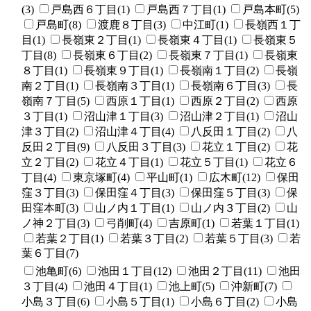
(3)
戸島西６丁目(1)
戸島西７丁目(1)
戸島本町(5)
戸島町(8)
渡鹿８丁目(3)
中江町(1)
長嶺西１丁
目(1)
長嶺東２丁目(1)
長嶺東４丁目(1)
長嶺東５
丁目(8)
長嶺東６丁目(2)
長嶺東７丁目(1)
長嶺東
８丁目(1)
長嶺東９丁目(1)
長嶺南１丁目(2)
長嶺
南２丁目(1)
長嶺南３丁目(1)
長嶺南６丁目(3)
長
嶺南７丁目(5)
西原１丁目(1)
西原２丁目(2)
西原
３丁目(1)
沼山津１丁目(3)
沼山津２丁目(1)
沼山
津３丁目(2)
沼山津４丁目(4)
八反田１丁目(2)
八
反田２丁目(9)
八反田３丁目(3)
花立１丁目(2)
花
立２丁目(2)
花立４丁目(1)
花立５丁目(1)
花立６
丁目(4)
東京塚町(4)
平山町(1)
広木町(12)
保田
窪３丁目(3)
保田窪４丁目(3)
保田窪５丁目(3)
保
田窪本町(3)
山ノ内１丁目(1)
山ノ内３丁目(2)
山
ノ神２丁目(3)
弓削町(4)
吉原町(1)
若葉１丁目(1)
若葉２丁目(1)
若葉３丁目(2)
若葉５丁目(3)
若
葉６丁目(7)
池亀町(6)
池田１丁目(12)
池田２丁目(11)
池田
３丁目(4)
池田４丁目(1)
池上町(5)
沖新町(7)
小島３丁目(6)
小島５丁目(1)
小島６丁目(2)
小島