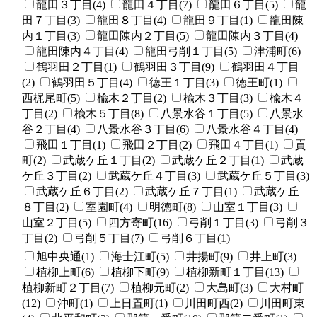
龍田３丁目(4)
龍田４丁目(7)
龍田６丁目(5)
龍
田７丁目(3)
龍田８丁目(4)
龍田９丁目(1)
龍田陳
内１丁目(3)
龍田陳内２丁目(5)
龍田陳内３丁目(4)
龍田陳内４丁目(4)
龍田弓削１丁目(5)
津浦町(6)
鶴羽田２丁目(1)
鶴羽田３丁目(9)
鶴羽田４丁目
(2)
鶴羽田５丁目(4)
徳王１丁目(3)
徳王町(1)
西梶尾町(5)
楡木２丁目(2)
楡木３丁目(3)
楡木４
丁目(2)
楡木５丁目(8)
八景水谷１丁目(5)
八景水
谷２丁目(4)
八景水谷３丁目(6)
八景水谷４丁目(4)
飛田１丁目(1)
飛田２丁目(2)
飛田４丁目(1)
貢
町(2)
武蔵ケ丘１丁目(2)
武蔵ケ丘２丁目(1)
武蔵
ケ丘３丁目(2)
武蔵ケ丘４丁目(3)
武蔵ケ丘５丁目(3)
武蔵ケ丘６丁目(2)
武蔵ケ丘７丁目(1)
武蔵ケ丘
８丁目(2)
室園町(4)
明徳町(8)
山室１丁目(3)
山室２丁目(5)
四方寄町(16)
弓削１丁目(3)
弓削３
丁目(2)
弓削５丁目(7)
弓削６丁目(1)
旭中央通(1)
海士江町(5)
井揚町(9)
井上町(3)
植柳上町(6)
植柳下町(9)
植柳新町１丁目(13)
植柳新町２丁目(7)
植柳元町(2)
大島町(3)
大村町
(12)
沖町(1)
上日置町(1)
川田町西(2)
川田町東