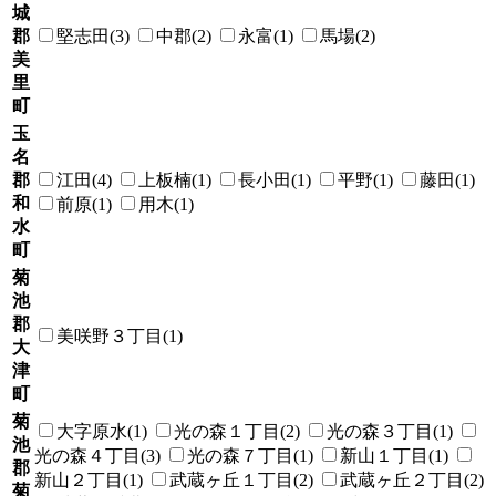
城
郡
堅志田(3)
中郡(2)
永富(1)
馬場(2)
美
里
町
玉
名
郡
江田(4)
上板楠(1)
長小田(1)
平野(1)
藤田(1)
和
前原(1)
用木(1)
水
町
菊
池
郡
美咲野３丁目(1)
大
津
町
菊
大字原水(1)
光の森１丁目(2)
光の森３丁目(1)
池
光の森４丁目(3)
光の森７丁目(1)
新山１丁目(1)
郡
新山２丁目(1)
武蔵ヶ丘１丁目(2)
武蔵ヶ丘２丁目(2)
菊