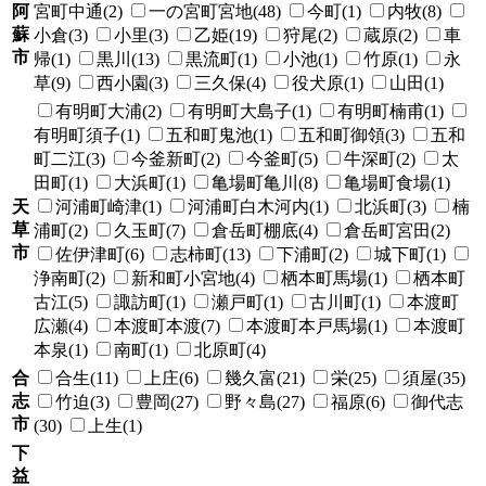
阿
宮町中通(2)
一の宮町宮地(48)
今町(1)
内牧(8)
蘇
小倉(3)
小里(3)
乙姫(19)
狩尾(2)
蔵原(2)
車
市
帰(1)
黒川(13)
黒流町(1)
小池(1)
竹原(1)
永
草(9)
西小園(3)
三久保(4)
役犬原(1)
山田(1)
有明町大浦(2)
有明町大島子(1)
有明町楠甫(1)
有明町須子(1)
五和町鬼池(1)
五和町御領(3)
五和
町二江(3)
今釜新町(2)
今釜町(5)
牛深町(2)
太
田町(1)
大浜町(1)
亀場町亀川(8)
亀場町食場(1)
天
河浦町崎津(1)
河浦町白木河内(1)
北浜町(3)
楠
草
浦町(2)
久玉町(7)
倉岳町棚底(4)
倉岳町宮田(2)
市
佐伊津町(6)
志柿町(13)
下浦町(2)
城下町(1)
浄南町(2)
新和町小宮地(4)
栖本町馬場(1)
栖本町
古江(5)
諏訪町(1)
瀬戸町(1)
古川町(1)
本渡町
広瀬(4)
本渡町本渡(7)
本渡町本戸馬場(1)
本渡町
本泉(1)
南町(1)
北原町(4)
合
合生(11)
上庄(6)
幾久富(21)
栄(25)
須屋(35)
志
竹迫(3)
豊岡(27)
野々島(27)
福原(6)
御代志
市
(30)
上生(1)
下
益