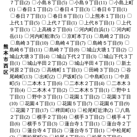
７丁目(2)
小島８丁目(5)
小島９丁目(11)
小島上町
(1)
春日１丁目(2)
春日４丁目(3)
春日６丁目(1)
春日７丁目(1)
春日８丁目(1)
上熊本１丁目(1)
上代１丁目(5)
上代７丁目(1)
上代８丁目(1)
上代
９丁目(1)
上高橋２丁目(6)
河内町白浜(1)
河内町
岳(11)
河内町船津(5)
京町本丁(1)
島崎２丁目(2)
島崎３丁目(10)
島崎４丁目(7)
島崎５丁目(9)
熊
島崎６丁目(11)
島崎７丁目(8)
城山大塘１丁目(2)
本
城山大塘３丁目(4)
城山下代２丁目(3)
城山下代３丁
市
目(1)
城山半田２丁目(2)
城山半田４丁目(1)
新土
西
河原２丁目(2)
高橋町１丁目(1)
田崎３丁目(2)
谷
区
尾崎町(13)
出町(2)
戸坂町(5)
中島町(11)
中原
町(5)
二本木１丁目(6)
二本木２丁目(4)
二本木３
丁目(4)
二本木４丁目(2)
二本木５丁目(1)
野中１
丁目(1)
野中３丁目(1)
花園１丁目(2)
花園３丁目
(10)
花園４丁目(1)
花園５丁目(7)
花園６丁目(9)
花園７丁目(17)
稗田町(1)
松尾町近津(2)
八島
２丁目(2)
横手２丁目(4)
横手３丁目(2)
横手４丁
目(6)
横手５丁目(3)
蓮台寺１丁目(1)
蓮台寺２丁
目(1)
蓮台寺４丁目(2)
蓮台寺５丁目(1)
中松尾町