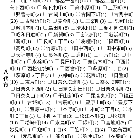
(4)
北平和町(2)
郡築一番町(10)
郡築二番町(1)
高下西町(9)
高下東町(3)
高小原町(1)
上野町(8)
興善寺町(2)
古閑上町(8)
古閑下町(4)
古閑中町
(20)
古閑浜町(7)
黄金町(1)
三楽町(3)
塩屋町(1)
敷川内町(1)
島田町(8)
清水町(1)
昭和同仁町(1)
昭和日進町(1)
新開町(3)
新地町(1)
新浜町(1)
新町(1)
千反町１丁目(3)
栴檀町(1)
鼠蔵町(1)
高島町(12)
竹原町(8)
田中西町(1)
田中東町(5)
大福寺町(4)
築添町(5)
通町(1)
中片町(2)
中
北町(1)
永碇町(1)
長田町(2)
奈良木町(3)
西片
町(1)
西松江城町(1)
西宮町(9)
萩原町１丁目(2)
八
萩原町２丁目(7)
八幡町(2)
花園町(1)
日置町
代
(10)
東片町(4)
日奈久塩北町(1)
日奈久塩南町(4)
市
日奈久下西町(2)
日奈久新田町(1)
日奈久浜町(3)
日奈久山下町(2)
平山新町(3)
毘舎丸町(2)
福正
町(6)
古城町(18)
古麓町(3)
豊原上町(3)
豊原下
町(11)
豊原中町(4)
本野町(8)
本町２丁目(2)
本
町３丁目(1)
本町４丁目(3)
松江本町(2)
松江町
(10)
松崎町(14)
水島町(5)
緑町(2)
宮地町(5)
妙見町(1)
迎町１丁目(3)
迎町２丁目(4)
麦島西町
(4)
麦島東町(1)
催合町(1)
弥生町(2)
夕葉町(1)