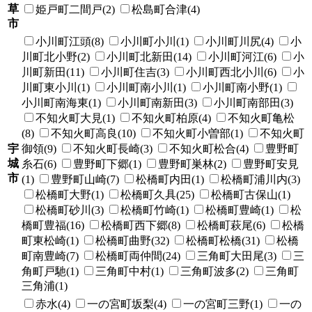
草
姫戸町二間戸(2)
松島町合津(4)
市
小川町江頭(8)
小川町小川(1)
小川町川尻(4)
小
川町北小野(2)
小川町北新田(14)
小川町河江(6)
小
川町新田(11)
小川町住吉(3)
小川町西北小川(6)
小
川町東小川(1)
小川町南小川(1)
小川町南小野(1)
小川町南海東(1)
小川町南新田(3)
小川町南部田(3)
不知火町大見(1)
不知火町柏原(4)
不知火町亀松
(8)
不知火町高良(10)
不知火町小曽部(1)
不知火町
宇
御領(9)
不知火町長崎(3)
不知火町松合(4)
豊野町
城
糸石(6)
豊野町下郷(1)
豊野町巣林(2)
豊野町安見
市
(1)
豊野町山崎(7)
松橋町内田(1)
松橋町浦川内(3)
松橋町大野(1)
松橋町久具(25)
松橋町古保山(1)
松橋町砂川(3)
松橋町竹崎(1)
松橋町豊崎(1)
松
橋町豊福(16)
松橋町西下郷(8)
松橋町萩尾(6)
松橋
町東松崎(1)
松橋町曲野(32)
松橋町松橋(31)
松橋
町南豊崎(7)
松橋町両仲間(24)
三角町大田尾(3)
三
角町戸馳(1)
三角町中村(1)
三角町波多(2)
三角町
三角浦(1)
赤水(4)
一の宮町坂梨(4)
一の宮町三野(1)
一の