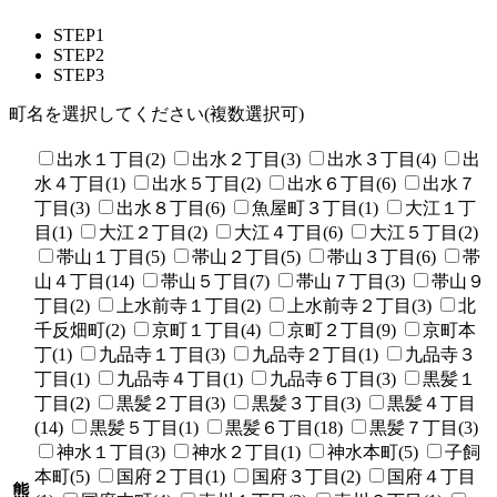
STEP1
STEP2
STEP3
町名を選択してください(複数選択可)
出水１丁目(2)
出水２丁目(3)
出水３丁目(4)
出
水４丁目(1)
出水５丁目(2)
出水６丁目(6)
出水７
丁目(3)
出水８丁目(6)
魚屋町３丁目(1)
大江１丁
目(1)
大江２丁目(2)
大江４丁目(6)
大江５丁目(2)
帯山１丁目(5)
帯山２丁目(5)
帯山３丁目(6)
帯
山４丁目(14)
帯山５丁目(7)
帯山７丁目(3)
帯山９
丁目(2)
上水前寺１丁目(2)
上水前寺２丁目(3)
北
千反畑町(2)
京町１丁目(4)
京町２丁目(9)
京町本
丁(1)
九品寺１丁目(3)
九品寺２丁目(1)
九品寺３
丁目(1)
九品寺４丁目(1)
九品寺６丁目(3)
黒髪１
丁目(2)
黒髪２丁目(3)
黒髪３丁目(3)
黒髪４丁目
(14)
黒髪５丁目(1)
黒髪６丁目(18)
黒髪７丁目(3)
神水１丁目(3)
神水２丁目(1)
神水本町(5)
子飼
本町(5)
国府２丁目(1)
国府３丁目(2)
国府４丁目
熊