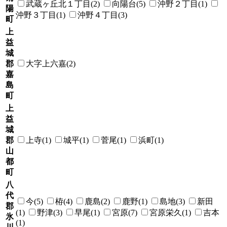
武蔵ヶ丘北１丁目(2)
向陽台(5)
沖野２丁目(1)
陽
沖野３丁目(1)
沖野４丁目(3)
町
上
益
城
郡
大字上六嘉(2)
嘉
島
町
上
益
城
郡
上寺(1)
城平(1)
菅尾(1)
浜町(1)
山
都
町
八
代
今(5)
栫(4)
鹿島(2)
鹿野(1)
島地(3)
新田
郡
(1)
野津(3)
早尾(1)
宮原(7)
宮原栄久(1)
吉本
氷
(1)