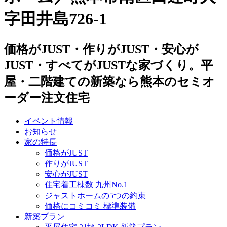
字田井島726-1
価格がJUST・作りがJUST・安心が
JUST・すべてがJUSTな家づくり。平
屋・二階建ての新築なら熊本のセミオ
ーダー注文住宅
イベント情報
お知らせ
家の特長
価格がJUST
作りがJUST
安心がJUST
住宅着工棟数 九州No.1
ジャストホームの5つの約束
価格にコミコミ 標準装備
新築プラン