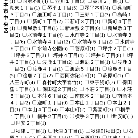
(1)
国府本町(4)
壺川１丁目(3)
壺川２丁目(1)
本
湖東１丁目(1)
琴平１丁目(5)
琴平本町(4)
呉服町
市
３丁目(1)
細工町４丁目(1)
三郎１丁目(3)
島崎１
中
丁目(6)
新町１丁目(2)
新町３丁目(1)
新町４丁目
央
(1)
新屋敷１丁目(1)
新屋敷２丁目(6)
新屋敷３丁
区
目(2)
水前寺１丁目(4)
水前寺２丁目(1)
水前寺３
丁目(6)
水前寺４丁目(12)
水前寺５丁目(2)
水前寺
６丁目(1)
水前寺公園(6)
菅原町(1)
坪井２丁目(1)
坪井３丁目(3)
坪井４丁目(4)
坪井５丁目(8)
坪
井６丁目(1)
渡鹿１丁目(2)
渡鹿２丁目(1)
渡鹿３
丁目(2)
渡鹿４丁目(1)
渡鹿５丁目(1)
渡鹿６丁目
(5)
渡鹿７丁目(2)
西阿弥陀寺町(1)
萩原町(1)
八王寺町(4)
春竹町大字春竹(1)
東子飼町(7)
保田
窪１丁目(1)
保田窪２丁目(2)
本荘２丁目(1)
本荘
５丁目(1)
本荘６丁目(2)
南熊本２丁目(1)
南熊本
４丁目(2)
迎町１丁目(9)
本山１丁目(2)
本山２丁
目(1)
本山４丁目(4)
本山町(2)
薬園町(3)
横手
１丁目(1)
横手２丁目(4)
横手３丁目(1)
世安町(1)
世安２丁目(1)
秋津１丁目(1)
秋津３丁目(1)
秋津町秋田(3)
石
原２丁目(1)
石原３丁目(1)
石原町(1)
江津１丁目