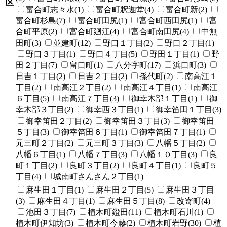
区
富合町志々水(1)
富合町釈迦堂(4)
富合町新(2)
富合町杉島(7)
富合町田尻(1)
富合町西田尻(1)
富
合町平原(2)
富合町廻江(4)
富合町南田尻(4)
中無
田町(3)
並建町(12)
野口１丁目(2)
野口２丁目(1)
野口３丁目(1)
野口４丁目(5)
野田１丁目(1)
野
田２丁目(7)
畠口町(1)
八分字町(17)
浜口町(3)
日吉１丁目(2)
日吉２丁目(2)
孫代町(2)
南高江１
丁目(2)
南高江２丁目(2)
南高江４丁目(1)
南高江
６丁目(5)
南高江７丁目(3)
御幸木部１丁目(1)
御
幸木部３丁目(2)
御幸西３丁目(1)
御幸笛田１丁目(3)
御幸笛田２丁目(2)
御幸笛田３丁目(3)
御幸笛田
５丁目(3)
御幸笛田６丁目(1)
御幸笛田７丁目(1)
元三町２丁目(2)
元三町３丁目(3)
八幡５丁目(2)
八幡６丁目(1)
八幡７丁目(3)
八幡１０丁目(3)
良
町１丁目(2)
良町３丁目(2)
良町４丁目(1)
良町５
丁目(4)
城南町さんさん２丁目(1)
麻生田１丁目(1)
麻生田２丁目(5)
麻生田３丁目
(3)
麻生田４丁目(1)
麻生田５丁目(8)
改寄町(4)
池田３丁目(7)
植木町鐙田(11)
植木町石川(1)
植木町伊知坊(3)
植木町今藤(2)
植木町岩野(30)
植