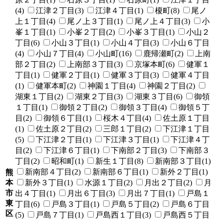
(4)
江津２丁目(3)
江津４丁目(1)
榎町(8)
尾ノ
上１丁目(4)
尾ノ上３丁目(1)
尾ノ上４丁目(3)
小
峯１丁目(1)
小峯２丁目(2)
小峯３丁目(1)
小山２
丁目(6)
小山３丁目(1)
小山４丁目(3)
小山６丁目
(4)
小山７丁目(4)
小山町(16)
鹿帰瀬町(2)
上南
部２丁目(2)
上南部３丁目(3)
京塚本町(6)
健軍１
丁目(1)
健軍２丁目(1)
健軍３丁目(3)
健軍４丁目
(1)
健軍本町(2)
神園１丁目(4)
神園２丁目(2)
湖東１丁目(2)
湖東２丁目(3)
湖東３丁目(6)
御領
１丁目(1)
御領２丁目(2)
御領３丁目(4)
御領５丁
目(2)
御領６丁目(1)
桜木４丁目(4)
佐土原１丁目
(1)
佐土原２丁目(2)
三郎１丁目(2)
下江津１丁目
(5)
下江津２丁目(1)
下江津３丁目(1)
下江津４丁
目(2)
下江津６丁目(1)
下南部２丁目(3)
下南部３
丁目(2)
昭和町(1)
新生１丁目(8)
新南部３丁目(1)
新南部４丁目(2)
新南部６丁目(1)
新外２丁目(1)
熊
本
新外３丁目(1)
水源１丁目(2)
月出２丁目(2)
月
市
出４丁目(1)
月出６丁目(3)
月出７丁目(1)
戸島１
東
丁目(6)
戸島３丁目(1)
戸島５丁目(2)
戸島６丁目
区
(5)
戸島７丁目(1)
戸島西１丁目(3)
戸島西５丁目