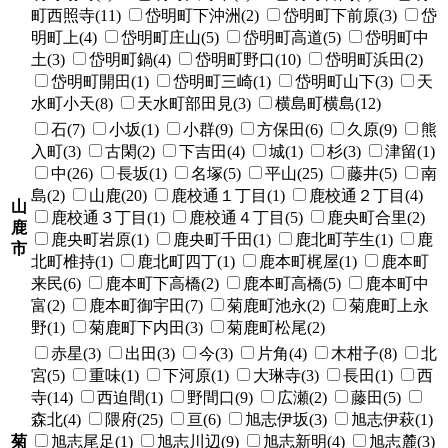
町西照寺(11)
岱明町下沖洲(2)
岱明町下前原(3)
岱
明町上(4)
岱明町庄山(5)
岱明町高道(5)
岱明町中
土(3)
岱明町鍋(4)
岱明町野口(10)
岱明町浜田(2)
岱明町開田(1)
岱明町三崎(1)
岱明町山下(3)
天
水町小天(8)
天水町部田見(3)
横島町横島(12)
石(7)
小坂(1)
小群(9)
方保田(6)
久原(9)
熊
入町(3)
古閑(2)
下吉田(4)
城(1)
杉(3)
津留(1)
中(26)
長坂(1)
名塚(5)
平山(25)
藤井(5)
南
島(2)
山鹿(20)
鹿校通１丁目(1)
鹿校通２丁目(4)
山
鹿校通３丁目(1)
鹿校通４丁目(5)
鹿央町合里(2)
鹿
鹿央町岩原(1)
鹿央町千田(1)
鹿北町芋生(1)
鹿
市
北町椎持(1)
鹿北町四丁(1)
鹿本町梶屋(1)
鹿本町
来民(6)
鹿本町下高橋(2)
鹿本町高橋(5)
鹿本町中
富(2)
鹿本町御宇田(7)
菊鹿町池永(2)
菊鹿町上永
野(1)
菊鹿町下内田(3)
菊鹿町松尾(2)
赤星(3)
出田(3)
今(3)
片角(4)
木柑子(8)
北
宮(5)
重味(1)
下河原(1)
大琳寺(3)
長田(1)
西
寺(14)
西迫間(1)
野間口(9)
広瀬(2)
藤田(5)
森北(4)
隈府(25)
亘(6)
旭志伊坂(3)
旭志伊萩(1)
菊
旭志尾足(1)
旭志川辺(9)
旭志新明(4)
旭志麓(3)