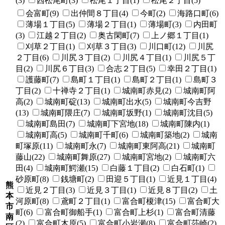
(3)
西松尾町(3)
松尾１丁目(1)
松尾２丁目(5)
会富町(9)
出仲間８丁目(4)
今町(2)
海路口町(6)
薄場１丁目(5)
薄場２丁目(1)
薄場町(3)
内田町
(3)
江越２丁目(2)
奥古閑町(7)
上ノ郷１丁目(1)
刈草２丁目(1)
刈草３丁目(3)
川口町(12)
川尻
２丁目(6)
川尻３丁目(2)
川尻４丁目(1)
川尻５丁
目(2)
川尻６丁目(3)
合志２丁目(5)
幸田２丁目(1)
護藤町(7)
島町１丁目(1)
島町２丁目(1)
島町３
丁目(2)
十禅寺２丁目(1)
城南町赤見(2)
城南町阿
高(2)
城南町碇(13)
城南町出水(5)
城南町今吉野
(13)
城南町隈庄(7)
城南町坂野(1)
城南町沈目(5)
城南町島田(7)
城南町下宮地(18)
城南町陳内(1)
城南町高(5)
城南町千町(6)
城南町築地(2)
城南
町塚原(11)
城南町永(7)
城南町東阿高(21)
城南町
藤山(22)
城南町舞原(27)
城南町宮地(2)
城南町六
田(4)
城南町鰐瀬(15)
白藤１丁目(2)
白石町(1)
砂原町(8)
銭塘町(2)
田迎５丁目(1)
近見１丁目(4)
熊
近見２丁目(3)
近見３丁目(1)
近見８丁目(2)
土
本
河原町(8)
鳶町２丁目(1)
富合町榎津(15)
富合町大
市
町(6)
富合町御船手(1)
富合町上杉(1)
富合町清藤
南
(2)
富合町木原(5)
富合町小岩瀬(8)
富合町莎崎(2)