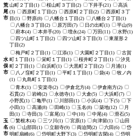
荒
山町２丁目(1)
桜山町３丁目(2)
下井手(21)
高浜
尾
(3)
西原町１丁目(2)
西原町２丁目(2)
西原町３丁
市
目(1)
野原(8)
八幡台１丁目(2)
八幡台２丁目(1)
八幡台３丁目(2)
原万田(7)
日の出町(1)
平山(9)
府本(4)
本井手(20)
増永(24)
万田(11)
水野(1)
四ツ山町１丁目(2)
四ツ山町３丁目(3)
東屋形２
丁目(2)
梅戸町２丁目(1)
江添(1)
大園町２丁目(1)
古賀
水
町１丁目(1)
栄町１丁目(1)
桜井町２丁目(1)
汐見
俣
町２丁目(1)
白浜町(1)
大黒町２丁目(2)
月浦(1)
市
八ノ窪町２丁目(1)
平町１丁目(1)
袋(4)
牧ノ内
(1)
丸島町１丁目(1)
青木(1)
安楽寺(2)
伊倉北方(4)
伊倉南方(2)
石貫(2)
岩崎(2)
永徳寺(1)
大倉(5)
大浜町(7)
小野尻(1)
亀甲(1)
川部田(1)
小浜(4)
下(5)
下
小田(1)
高瀬(8)
田崎(1)
玉名(8)
築地(12)
月
田(1)
寺田(3)
富尾(1)
中(10)
中尾(4)
滑石(5)
玉
繁根木(4)
三ツ川(1)
宮原(1)
向津留(1)
山田
名
(6)
山部田(1)
立願寺(9)
両迫間(2)
六田(6)
岱
市
明町扇崎(6)
岱明町大野下(3)
岱明町古閑(4)
岱明