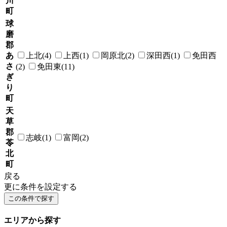
川
町
球
磨
郡
あ
上北(4)
上西(1)
岡原北(2)
深田西(1)
免田西
さ
(2)
免田東(11)
ぎ
り
町
天
草
郡
志岐(1)
富岡(2)
苓
北
町
戻る
更に条件を設定する
エリアから探す