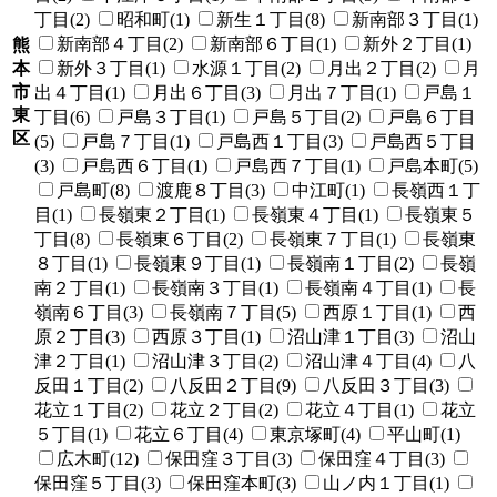
丁目(2)
昭和町(1)
新生１丁目(8)
新南部３丁目(1)
新南部４丁目(2)
新南部６丁目(1)
新外２丁目(1)
熊
本
新外３丁目(1)
水源１丁目(2)
月出２丁目(2)
月
市
出４丁目(1)
月出６丁目(3)
月出７丁目(1)
戸島１
東
丁目(6)
戸島３丁目(1)
戸島５丁目(2)
戸島６丁目
区
(5)
戸島７丁目(1)
戸島西１丁目(3)
戸島西５丁目
(3)
戸島西６丁目(1)
戸島西７丁目(1)
戸島本町(5)
戸島町(8)
渡鹿８丁目(3)
中江町(1)
長嶺西１丁
目(1)
長嶺東２丁目(1)
長嶺東４丁目(1)
長嶺東５
丁目(8)
長嶺東６丁目(2)
長嶺東７丁目(1)
長嶺東
８丁目(1)
長嶺東９丁目(1)
長嶺南１丁目(2)
長嶺
南２丁目(1)
長嶺南３丁目(1)
長嶺南４丁目(1)
長
嶺南６丁目(3)
長嶺南７丁目(5)
西原１丁目(1)
西
原２丁目(3)
西原３丁目(1)
沼山津１丁目(3)
沼山
津２丁目(1)
沼山津３丁目(2)
沼山津４丁目(4)
八
反田１丁目(2)
八反田２丁目(9)
八反田３丁目(3)
花立１丁目(2)
花立２丁目(2)
花立４丁目(1)
花立
５丁目(1)
花立６丁目(4)
東京塚町(4)
平山町(1)
広木町(12)
保田窪３丁目(3)
保田窪４丁目(3)
保田窪５丁目(3)
保田窪本町(3)
山ノ内１丁目(1)