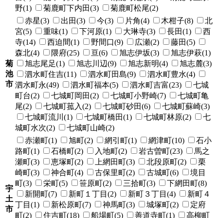
野(1)
菊鹿町下内田(3)
菊鹿町松尾(2)
赤星(3)
出田(3)
今(3)
片角(4)
木柑子(8)
北
宮(5)
重味(1)
下河原(1)
大琳寺(3)
長田(1)
西
寺(14)
西迫間(1)
野間口(9)
広瀬(2)
藤田(5)
森北(4)
隈府(25)
亘(6)
旭志伊坂(3)
旭志伊萩(1)
菊
旭志尾足(1)
旭志川辺(9)
旭志新明(4)
旭志麓(3)
池
泗水町住吉(11)
泗水町田島(9)
泗水町豊水(4)
市
泗水町永(49)
泗水町福本(5)
泗水町吉富(23)
七城
町台(2)
七城町岡田(2)
七城町小野崎(7)
七城町亀
尾(2)
七城町菰入(2)
七城町砂田(6)
七城町蘇崎(3)
七城町流川(1)
七城町橋田(1)
七城町林原(2)
七
城町水次(2)
七城町山崎(2)
赤瀬町(1)
旭町(2)
網引町(1)
網津町(10)
石小
路町(1)
石橋町(2)
入地町(2)
岩古曽町(23)
馬之
瀬町(3)
恵塚町(2)
上網田町(3)
北段原町(2)
栗
崎町(3)
神合町(4)
古保里町(2)
古城町(6)
境目
町(3)
栄町(5)
笹原町(2)
三拾町(3)
下網田町(8)
宇
新開町(7)
新町１丁目(2)
新町３丁目(4)
新町４
土
丁目(1)
新松原町(7)
神馬町(3)
城塚町(2)
定府
市
町(2)
住吉町(18)
船場町(5)
善道寺町(1)
高柳町