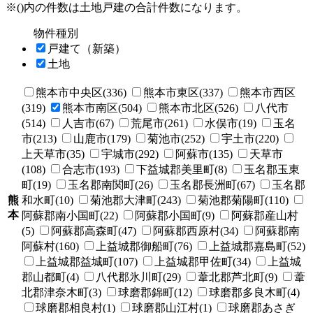
※()内の件数は土地戸建の合計件数になります。
物件種別
戸建て（新築）
土地
熊本市中央区(336)
熊本市東区(337)
熊本市西区
(319)
熊本市南区(504)
熊本市北区(526)
八代市
(514)
人吉市(67)
荒尾市(261)
水俣市(19)
玉名
市(213)
山鹿市(179)
菊池市(252)
宇土市(220)
上天草市(35)
宇城市(292)
阿蘇市(135)
天草市
(108)
合志市(193)
下益城郡美里町(8)
玉名郡玉東
町(19)
玉名郡南関町(26)
玉名郡長洲町(67)
玉名郡
熊
和水町(10)
菊池郡大津町(243)
菊池郡菊陽町(110)
本
阿蘇郡南小国町(22)
阿蘇郡小国町(9)
阿蘇郡産山村
(5)
阿蘇郡高森町(47)
阿蘇郡西原村(34)
阿蘇郡南
阿蘇村(160)
上益城郡御船町(76)
上益城郡嘉島町(52)
上益城郡益城町(107)
上益城郡甲佐町(34)
上益城
郡山都町(4)
八代郡氷川町(29)
葦北郡芦北町(9)
葦
北郡津奈木町(3)
球磨郡錦町(12)
球磨郡多良木町(4)
球磨郡相良村(1)
球磨郡山江村(1)
球磨郡あさぎ