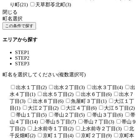
り町(21)
天草郡苓北町(3)
閉じる
町名選択
エリアから探す
STEP1
STEP2
STEP3
町名を選択してください(複数選択可)
出水１丁目(2)
出水２丁目(3)
出水３丁目(4)
出
水４丁目(1)
出水５丁目(2)
出水６丁目(6)
出水７
丁目(3)
出水８丁目(6)
魚屋町３丁目(1)
大江１丁
目(1)
大江２丁目(2)
大江４丁目(6)
大江５丁目(2)
帯山１丁目(5)
帯山２丁目(5)
帯山３丁目(6)
帯
山４丁目(14)
帯山５丁目(7)
帯山７丁目(3)
帯山９
丁目(2)
上水前寺１丁目(2)
上水前寺２丁目(3)
北
千反畑町(2)
京町１丁目(4)
京町２丁目(9)
京町本