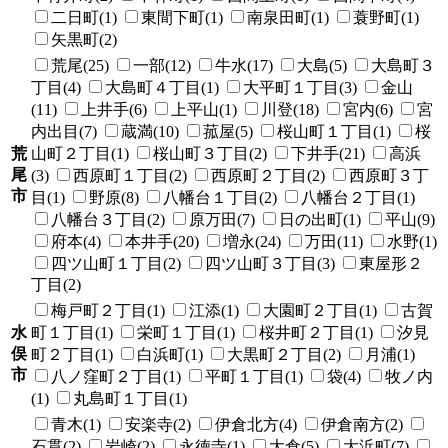
二日町(1)
東間下町(1)
南泉田町(1)
蓑野町(1)
矢黒町(2)
荒尾(25)
一部(12)
牛水(17)
大島(5)
大島町３
丁目(4)
大島町４丁目(1)
大平町１丁目(3)
金山
(11)
上井手(6)
上平山(1)
川登(18)
宮内(6)
宮
内出目(7)
蔵満(10)
菰屋(5)
桜山町１丁目(1)
桜
荒
山町２丁目(1)
桜山町３丁目(2)
下井手(21)
高浜
尾
(3)
西原町１丁目(2)
西原町２丁目(2)
西原町３丁
市
目(1)
野原(8)
八幡台１丁目(2)
八幡台２丁目(1)
八幡台３丁目(2)
原万田(7)
日の出町(1)
平山(9)
府本(4)
本井手(20)
増永(24)
万田(11)
水野(1)
四ツ山町１丁目(2)
四ツ山町３丁目(3)
東屋形２
丁目(2)
梅戸町２丁目(1)
江添(1)
大園町２丁目(1)
古賀
水
町１丁目(1)
栄町１丁目(1)
桜井町２丁目(1)
汐見
俣
町２丁目(1)
白浜町(1)
大黒町２丁目(2)
月浦(1)
市
八ノ窪町２丁目(1)
平町１丁目(1)
袋(4)
牧ノ内
(1)
丸島町１丁目(1)
青木(1)
安楽寺(2)
伊倉北方(4)
伊倉南方(2)
石貫(2)
岩崎(2)
永徳寺(1)
大倉(5)
大浜町(7)