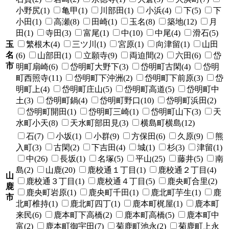
小野尻(1)
亀甲(1)
川部田(1)
小浜(4)
下(5)
下
小田(1)
高瀬(8)
田崎(1)
玉名(8)
築地(12)
月
田(1)
寺田(3)
富尾(1)
中(10)
中尾(4)
滑石(5)
玉
繁根木(4)
三ツ川(1)
宮原(1)
向津留(1)
山田
名
(6)
山部田(1)
立願寺(9)
両迫間(2)
六田(6)
岱
市
明町扇崎(6)
岱明町大野下(3)
岱明町古閑(4)
岱明
町西照寺(11)
岱明町下沖洲(2)
岱明町下前原(3)
岱
明町上(4)
岱明町庄山(5)
岱明町高道(5)
岱明町中
土(3)
岱明町鍋(4)
岱明町野口(10)
岱明町浜田(2)
岱明町開田(1)
岱明町三崎(1)
岱明町山下(3)
天
水町小天(8)
天水町部田見(3)
横島町横島(12)
石(7)
小坂(1)
小群(9)
方保田(6)
久原(9)
熊
入町(3)
古閑(2)
下吉田(4)
城(1)
杉(3)
津留(1)
中(26)
長坂(1)
名塚(5)
平山(25)
藤井(5)
南
島(2)
山鹿(20)
鹿校通１丁目(1)
鹿校通２丁目(4)
山
鹿校通３丁目(1)
鹿校通４丁目(5)
鹿央町合里(2)
鹿
鹿央町岩原(1)
鹿央町千田(1)
鹿北町芋生(1)
鹿
市
北町椎持(1)
鹿北町四丁(1)
鹿本町梶屋(1)
鹿本町
来民(6)
鹿本町下高橋(2)
鹿本町高橋(5)
鹿本町中
富(2)
鹿本町御宇田(7)
菊鹿町池永(2)
菊鹿町上永