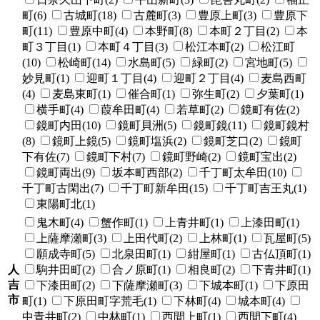
町(6)
古城町(18)
古麓町(3)
豊原上町(3)
豊原下
町(11)
豊原中町(4)
本野町(8)
本町２丁目(2)
本
町３丁目(1)
本町４丁目(3)
松江本町(2)
松江町
(10)
松崎町(14)
水島町(5)
緑町(2)
宮地町(5)
妙見町(1)
迎町１丁目(4)
迎町２丁目(4)
麦島西町
(4)
麦島東町(1)
催合町(1)
弥生町(2)
夕葉町(1)
横手町(4)
葭牟田町(4)
若草町(2)
鏡町有佐(2)
鏡町内田(10)
鏡町貝洲(5)
鏡町鏡(11)
鏡町鏡村
(8)
鏡町上鏡(5)
鏡町塩浜(2)
鏡町芝口(2)
鏡町
下有佐(7)
鏡町下村(7)
鏡町野崎(2)
鏡町宝出(2)
鏡町両出(9)
坂本町西部(2)
千丁町太牟田(10)
千丁町古閑出(7)
千丁町新牟田(15)
千丁町吉王丸(1)
東陽町北(1)
鬼木町(4)
蟹作町(1)
上青井町(1)
上漆田町(1)
上薩摩瀬町(3)
上田代町(2)
上林町(1)
瓦屋町(5)
願成寺町(5)
北泉田町(1)
紺屋町(1)
古仏頂町(1)
人
駒井田町(2)
合ノ原町(1)
相良町(2)
下青井町(1)
吉
下漆田町(2)
下薩摩瀬町(3)
下城本町(1)
下原田
市
町(1)
下原田町字荒毛(1)
下林町(4)
城本町(4)
中青井町(2)
中林町(1)
西間上町(1)
西間下町(4)