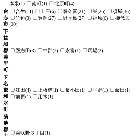
本泉(1)
南町(1)
北原町(4)
合
合生(11)
上庄(6)
幾久富(21)
栄(26)
須屋(36)
志
竹迫(3)
豊岡(27)
野々島(27)
福原(6)
御代志
市
(30)
下
益
城
郡
堅志田(3)
中郡(2)
永富(1)
馬場(2)
美
里
町
玉
名
郡
江田(4)
上板楠(1)
長小田(1)
平野(1)
藤田(1)
和
前原(1)
用木(1)
水
町
菊
池
郡
美咲野３丁目(1)
大