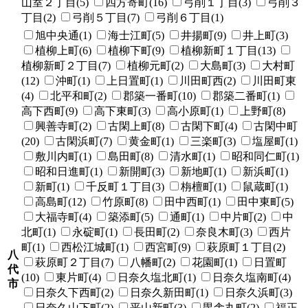
山室２丁目(5)
四方寄町(16)
弓削１丁目(3)
弓削３
丁目(2)
弓削５丁目(7)
弓削６丁目(1)
旭中央通(1)
海士江町(5)
井揚町(9)
井上町(3)
植柳上町(6)
植柳下町(9)
植柳新町１丁目(13)
植柳新町２丁目(7)
植柳元町(2)
大島町(3)
大村町
(12)
沖町(1)
上日置町(1)
川田町西(2)
川田町東
(4)
北平和町(2)
郡築一番町(10)
郡築二番町(1)
高下西町(9)
高下東町(3)
高小原町(1)
上野町(8)
興善寺町(2)
古閑上町(8)
古閑下町(4)
古閑中町
(20)
古閑浜町(7)
黄金町(1)
三楽町(3)
塩屋町(1)
敷川内町(1)
島田町(8)
清水町(1)
昭和同仁町(1)
昭和日進町(1)
新開町(3)
新地町(1)
新浜町(1)
新町(1)
千反町１丁目(3)
栴檀町(1)
鼠蔵町(1)
高島町(12)
竹原町(8)
田中西町(1)
田中東町(5)
大福寺町(4)
築添町(5)
通町(1)
中片町(2)
中
北町(1)
永碇町(1)
長田町(2)
奈良木町(3)
西片
町(1)
西松江城町(1)
西宮町(9)
萩原町１丁目(2)
八
萩原町２丁目(7)
八幡町(2)
花園町(1)
日置町
代
(10)
東片町(4)
日奈久塩北町(1)
日奈久塩南町(4)
市
日奈久下西町(2)
日奈久新田町(1)
日奈久浜町(3)
日奈久山下町(2)
平山新町(3)
毘舎丸町(2)
福正