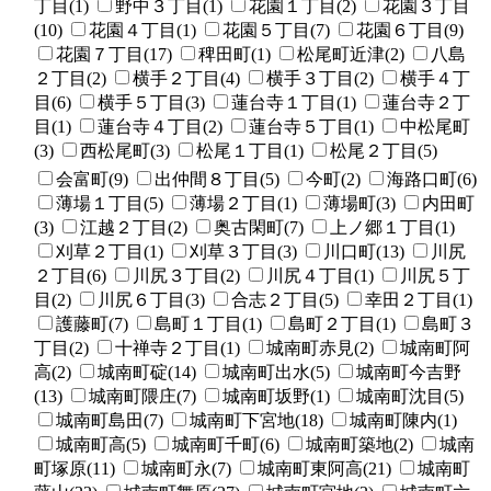
丁目(1)
野中３丁目(1)
花園１丁目(2)
花園３丁目
(10)
花園４丁目(1)
花園５丁目(7)
花園６丁目(9)
花園７丁目(17)
稗田町(1)
松尾町近津(2)
八島
２丁目(2)
横手２丁目(4)
横手３丁目(2)
横手４丁
目(6)
横手５丁目(3)
蓮台寺１丁目(1)
蓮台寺２丁
目(1)
蓮台寺４丁目(2)
蓮台寺５丁目(1)
中松尾町
(3)
西松尾町(3)
松尾１丁目(1)
松尾２丁目(5)
会富町(9)
出仲間８丁目(5)
今町(2)
海路口町(6)
薄場１丁目(5)
薄場２丁目(1)
薄場町(3)
内田町
(3)
江越２丁目(2)
奥古閑町(7)
上ノ郷１丁目(1)
刈草２丁目(1)
刈草３丁目(3)
川口町(13)
川尻
２丁目(6)
川尻３丁目(2)
川尻４丁目(1)
川尻５丁
目(2)
川尻６丁目(3)
合志２丁目(5)
幸田２丁目(1)
護藤町(7)
島町１丁目(1)
島町２丁目(1)
島町３
丁目(2)
十禅寺２丁目(1)
城南町赤見(2)
城南町阿
高(2)
城南町碇(14)
城南町出水(5)
城南町今吉野
(13)
城南町隈庄(7)
城南町坂野(1)
城南町沈目(5)
城南町島田(7)
城南町下宮地(18)
城南町陳内(1)
城南町高(5)
城南町千町(6)
城南町築地(2)
城南
町塚原(11)
城南町永(7)
城南町東阿高(21)
城南町