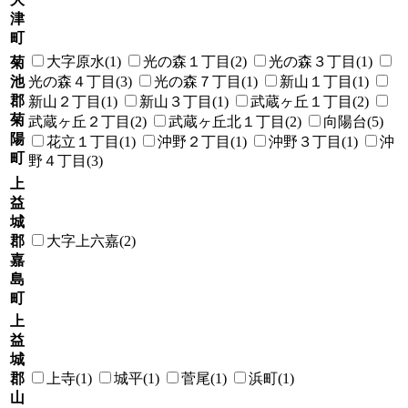
津
町
大字原水(1)
光の森１丁目(2)
光の森３丁目(1)
菊
池
光の森４丁目(3)
光の森７丁目(1)
新山１丁目(1)
郡
新山２丁目(1)
新山３丁目(1)
武蔵ヶ丘１丁目(2)
菊
武蔵ヶ丘２丁目(2)
武蔵ヶ丘北１丁目(2)
向陽台(5)
陽
花立１丁目(1)
沖野２丁目(1)
沖野３丁目(1)
沖
町
野４丁目(3)
上
益
城
郡
大字上六嘉(2)
嘉
島
町
上
益
城
郡
上寺(1)
城平(1)
菅尾(1)
浜町(1)
山