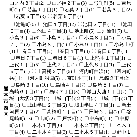
山ノ内３丁目(2)
山ノ神２丁目(3)
弓削町(5)
吉原
町(1)
若葉１丁目(1)
若葉２丁目(1)
若葉３丁目(2)
若葉５丁目(3)
若葉６丁目(7)
池亀町(6)
池田１丁目(12)
池田２丁目(11)
池田
３丁目(4)
池田４丁目(1)
池上町(5)
沖新町(7)
小島３丁目(6)
小島５丁目(1)
小島６丁目(2)
小島
７丁目(2)
小島８丁目(5)
小島９丁目(11)
小島上町
(1)
春日１丁目(2)
春日４丁目(3)
春日６丁目(1)
春日７丁目(1)
春日８丁目(1)
上熊本１丁目(1)
上代１丁目(5)
上代７丁目(1)
上代８丁目(1)
上代
９丁目(1)
上高橋２丁目(6)
河内町白浜(1)
河内町
岳(11)
河内町船津(5)
京町本丁(1)
島崎２丁目(2)
島崎３丁目(10)
島崎４丁目(7)
島崎５丁目(9)
熊
島崎６丁目(11)
島崎７丁目(8)
城山大塘１丁目(2)
本
城山大塘３丁目(4)
城山下代２丁目(3)
城山下代３丁
市
目(1)
城山半田２丁目(2)
城山半田４丁目(1)
新土
西
河原２丁目(2)
高橋町１丁目(1)
田崎３丁目(2)
谷
区
尾崎町(13)
出町(2)
戸坂町(5)
中島町(11)
中原
町(5)
二本木１丁目(6)
二本木２丁目(4)
二本木３
丁目(4)
二本木４丁目(3)
二本木５丁目(1)
野中１