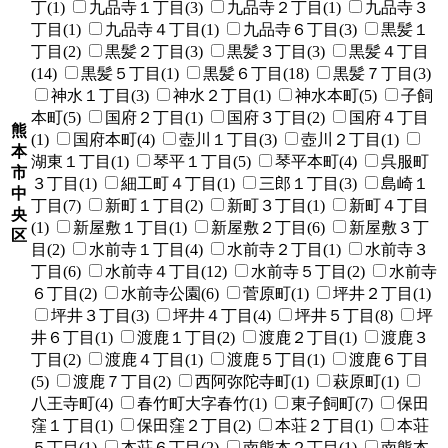
丁(1)
九品寺１丁目(3)
九品寺２丁目(1)
九品寺３
丁目(1)
九品寺４丁目(1)
九品寺６丁目(3)
黒髪１
丁目(2)
黒髪２丁目(3)
黒髪３丁目(3)
黒髪４丁目
(14)
黒髪５丁目(1)
黒髪６丁目(18)
黒髪７丁目(3)
神水１丁目(3)
神水２丁目(1)
神水本町(5)
子飼
本町(5)
国府２丁目(1)
国府３丁目(2)
国府４丁目
熊
(1)
国府本町(4)
壺川１丁目(3)
壺川２丁目(1)
本
湖東１丁目(1)
琴平１丁目(5)
琴平本町(4)
呉服町
市
３丁目(1)
細工町４丁目(1)
三郎１丁目(3)
島崎１
中
丁目(7)
新町１丁目(2)
新町３丁目(1)
新町４丁目
央
(1)
新屋敷１丁目(1)
新屋敷２丁目(6)
新屋敷３丁
区
目(2)
水前寺１丁目(4)
水前寺２丁目(1)
水前寺３
丁目(6)
水前寺４丁目(12)
水前寺５丁目(2)
水前寺
６丁目(2)
水前寺公園(6)
菅原町(1)
坪井２丁目(1)
坪井３丁目(3)
坪井４丁目(4)
坪井５丁目(8)
坪
井６丁目(1)
渡鹿１丁目(2)
渡鹿２丁目(1)
渡鹿３
丁目(2)
渡鹿４丁目(1)
渡鹿５丁目(1)
渡鹿６丁目
(5)
渡鹿７丁目(2)
西阿弥陀寺町(1)
萩原町(1)
八王寺町(4)
春竹町大字春竹(1)
東子飼町(7)
保田
窪１丁目(1)
保田窪２丁目(2)
本荘２丁目(1)
本荘
５丁目(1)
本荘６丁目(2)
南熊本２丁目(1)
南熊本