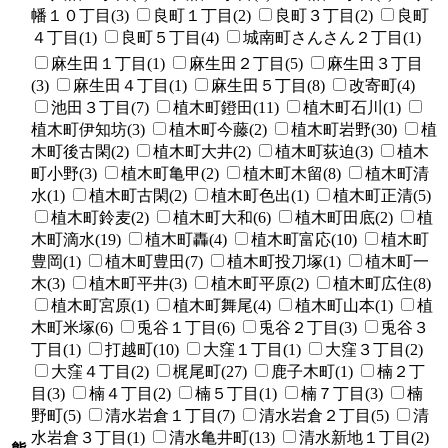
幡１０丁目(3)
良町１丁目(2)
良町３丁目(2)
良町
４丁目(1)
良町５丁目(4)
城南町さんさん２丁目(1)
麻生田１丁目(1)
麻生田２丁目(5)
麻生田３丁目
(3)
麻生田４丁目(1)
麻生田５丁目(8)
改寄町(4)
池田３丁目(7)
植木町鐙田(11)
植木町石川(1)
植木町伊知坊(3)
植木町今藤(2)
植木町岩野(30)
植
木町後古閑(2)
植木町大井(2)
植木町荻迫(3)
植木
町小野(3)
植木町亀甲(2)
植木町木留(8)
植木町清
水(1)
植木町古閑(2)
植木町色出(1)
植木町正清(5)
植木町鈴麦(2)
植木町大和(6)
植木町田底(2)
植
木町滴水(19)
植木町轟(4)
植木町富応(10)
植木町
豊岡(1)
植木町豊田(7)
植木町投刀塚(1)
植木町一
木(3)
植木町平井(3)
植木町平原(2)
植木町広住(8)
植木町宮原(1)
植木町舞尾(4)
植木町山本(1)
植
木町米塚(6)
兎谷１丁目(6)
兎谷２丁目(3)
兎谷３
丁目(1)
打越町(10)
大窪１丁目(1)
大窪３丁目(2)
大窪４丁目(2)
梶尾町(27)
鹿子木町(1)
楠２丁
目(3)
楠４丁目(2)
楠５丁目(1)
楠７丁目(3)
楠
野町(5)
清水岩倉１丁目(7)
清水岩倉２丁目(5)
清
水岩倉３丁目(1)
清水亀井町(13)
清水新地１丁目(2)