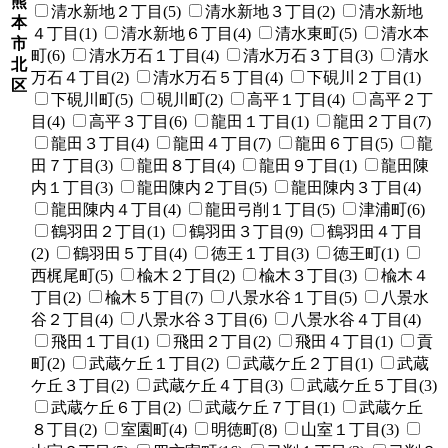
熊
清水新地２丁目(5)
清水新地３丁目(2)
清水新地
本
４丁目(1)
清水新地６丁目(4)
清水東町(5)
清水本
市
町(6)
清水万石１丁目(4)
清水万石３丁目(3)
清水
北
万石４丁目(2)
清水万石５丁目(4)
下硯川２丁目(1)
区
下硯川町(5)
硯川町(2)
高平１丁目(4)
高平２丁
目(4)
高平３丁目(6)
龍田１丁目(1)
龍田２丁目(7)
龍田３丁目(4)
龍田４丁目(7)
龍田６丁目(5)
龍
田７丁目(3)
龍田８丁目(4)
龍田９丁目(1)
龍田陳
内１丁目(3)
龍田陳内２丁目(5)
龍田陳内３丁目(4)
龍田陳内４丁目(4)
龍田弓削１丁目(5)
津浦町(6)
鶴羽田２丁目(1)
鶴羽田３丁目(9)
鶴羽田４丁目
(2)
鶴羽田５丁目(4)
徳王１丁目(3)
徳王町(1)
西梶尾町(5)
楡木２丁目(2)
楡木３丁目(3)
楡木４
丁目(2)
楡木５丁目(7)
八景水谷１丁目(5)
八景水
谷２丁目(4)
八景水谷３丁目(6)
八景水谷４丁目(4)
飛田１丁目(1)
飛田２丁目(2)
飛田４丁目(1)
貢
町(2)
武蔵ケ丘１丁目(2)
武蔵ケ丘２丁目(1)
武蔵
ケ丘３丁目(2)
武蔵ケ丘４丁目(3)
武蔵ケ丘５丁目(3)
武蔵ケ丘６丁目(2)
武蔵ケ丘７丁目(1)
武蔵ケ丘
８丁目(2)
室園町(4)
明徳町(8)
山室１丁目(3)