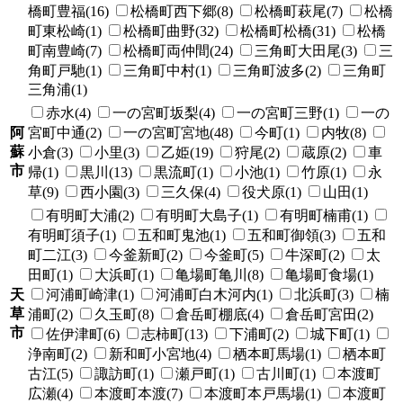
橋町豊福(16)
松橋町西下郷(8)
松橋町萩尾(7)
松橋
町東松崎(1)
松橋町曲野(32)
松橋町松橋(31)
松橋
町南豊崎(7)
松橋町両仲間(24)
三角町大田尾(3)
三
角町戸馳(1)
三角町中村(1)
三角町波多(2)
三角町
三角浦(1)
赤水(4)
一の宮町坂梨(4)
一の宮町三野(1)
一の
阿
宮町中通(2)
一の宮町宮地(48)
今町(1)
内牧(8)
蘇
小倉(3)
小里(3)
乙姫(19)
狩尾(2)
蔵原(2)
車
市
帰(1)
黒川(13)
黒流町(1)
小池(1)
竹原(1)
永
草(9)
西小園(3)
三久保(4)
役犬原(1)
山田(1)
有明町大浦(2)
有明町大島子(1)
有明町楠甫(1)
有明町須子(1)
五和町鬼池(1)
五和町御領(3)
五和
町二江(3)
今釜新町(2)
今釜町(5)
牛深町(2)
太
田町(1)
大浜町(1)
亀場町亀川(8)
亀場町食場(1)
天
河浦町崎津(1)
河浦町白木河内(1)
北浜町(3)
楠
草
浦町(2)
久玉町(8)
倉岳町棚底(4)
倉岳町宮田(2)
市
佐伊津町(6)
志柿町(13)
下浦町(2)
城下町(1)
浄南町(2)
新和町小宮地(4)
栖本町馬場(1)
栖本町
古江(5)
諏訪町(1)
瀬戸町(1)
古川町(1)
本渡町
広瀬(4)
本渡町本渡(7)
本渡町本戸馬場(1)
本渡町