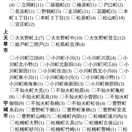
(4)
立岡町(11)
築籠町(2)
椿原町(1)
戸口町(2)
長浜町(1)
野鶴町(5)
走潟町(21)
花園町(5)
本
町１丁目(1)
本町３丁目(3)
松原町(4)
松山町(18)
宮庄町(2)
上
天
大矢野町上(7)
大矢野町中(10)
大矢野町登立(12)
草
姫戸町二間戸(2)
松島町合津(4)
市
小川町江頭(8)
小川町小川(1)
小川町川尻(4)
小
川町北小野(2)
小川町北新田(14)
小川町河江(6)
小
川町新田(11)
小川町住吉(3)
小川町西北小川(6)
小
川町東小川(1)
小川町南小川(1)
小川町南小野(1)
小川町南海東(1)
小川町南新田(3)
小川町南部田(3)
不知火町大見(1)
不知火町柏原(4)
不知火町亀松
(8)
不知火町高良(10)
不知火町小曽部(1)
不知火町
宇
御領(9)
不知火町長崎(3)
不知火町松合(4)
豊野町
城
糸石(6)
豊野町下郷(1)
豊野町巣林(2)
豊野町安見
市
(1)
豊野町山崎(7)
松橋町内田(1)
松橋町浦川内(3)
松橋町大野(1)
松橋町久具(25)
松橋町古保山(1)
松橋町砂川(3)
松橋町竹崎(1)
松橋町豊崎(1)
松