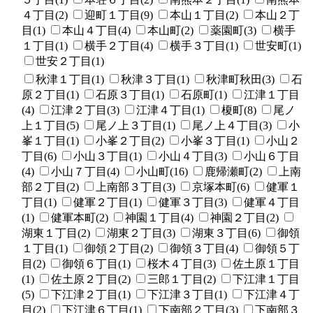
４丁目(2)
迎町１丁目(9)
本山１丁目(2)
本山２丁
目(1)
本山４丁目(4)
本山町(2)
薬園町(3)
横手
１丁目(1)
横手２丁目(4)
横手３丁目(1)
世安町(1)
世安２丁目(1)
秋津１丁目(1)
秋津３丁目(1)
秋津町秋田(3)
石
原２丁目(1)
石原３丁目(1)
石原町(1)
江津１丁目
(4)
江津２丁目(3)
江津４丁目(1)
榎町(8)
尾ノ
上１丁目(5)
尾ノ上３丁目(1)
尾ノ上４丁目(3)
小
峯１丁目(1)
小峯２丁目(2)
小峯３丁目(1)
小山２
丁目(6)
小山３丁目(1)
小山４丁目(3)
小山６丁目
(4)
小山７丁目(4)
小山町(16)
鹿帰瀬町(2)
上南
部２丁目(2)
上南部３丁目(3)
京塚本町(6)
健軍１
丁目(1)
健軍２丁目(1)
健軍３丁目(3)
健軍４丁目
(1)
健軍本町(2)
神園１丁目(4)
神園２丁目(2)
湖東１丁目(2)
湖東２丁目(3)
湖東３丁目(6)
御領
１丁目(1)
御領２丁目(2)
御領３丁目(4)
御領５丁
目(2)
御領６丁目(1)
桜木４丁目(3)
佐土原１丁目
(1)
佐土原２丁目(2)
三郎１丁目(2)
下江津１丁目
(5)
下江津２丁目(1)
下江津３丁目(1)
下江津４丁
目(2)
下江津６丁目(1)
下南部２丁目(3)
下南部３