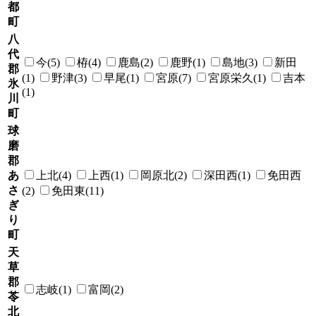
都
町
八
代
今(5)
栫(4)
鹿島(2)
鹿野(1)
島地(3)
新田
郡
(1)
野津(3)
早尾(1)
宮原(7)
宮原栄久(1)
吉本
氷
(1)
川
町
球
磨
郡
あ
上北(4)
上西(1)
岡原北(2)
深田西(1)
免田西
さ
(2)
免田東(11)
ぎ
り
町
天
草
郡
志岐(1)
富岡(2)
苓
北