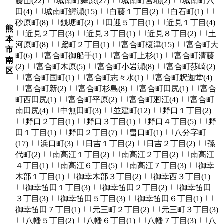
藤山(22)
城南町舞原(27)
城南町宮地(2)
城南町六
田(4)
城南町鰐瀬(15)
白藤１丁目(2)
白石町(1)
砂原町(8)
銭塘町(2)
田迎５丁目(1)
近見１丁目(4)
熊
近見２丁目(3)
近見３丁目(1)
近見８丁目(2)
土
本
河原町(8)
鳶町２丁目(1)
富合町榎津(15)
富合町大
市
町(6)
富合町御船手(1)
富合町上杉(1)
富合町清藤
南
(2)
富合町木原(5)
富合町小岩瀬(8)
富合町莎崎(2)
区
富合町国町(1)
富合町志々水(1)
富合町釈迦堂(4)
富合町新(2)
富合町杉島(8)
富合町田尻(1)
富合
町西田尻(1)
富合町平原(2)
富合町廻江(4)
富合町
南田尻(4)
中無田町(3)
並建町(12)
野口１丁目(2)
野口２丁目(1)
野口３丁目(1)
野口４丁目(5)
野
田１丁目(1)
野田２丁目(7)
畠口町(1)
八分字町
(17)
浜口町(3)
日吉１丁目(2)
日吉２丁目(2)
孫
代町(2)
南高江１丁目(2)
南高江２丁目(2)
南高江
４丁目(1)
南高江６丁目(5)
南高江７丁目(3)
御幸
木部１丁目(1)
御幸木部３丁目(2)
御幸西３丁目(1)
御幸笛田１丁目(3)
御幸笛田２丁目(2)
御幸笛田
３丁目(3)
御幸笛田５丁目(3)
御幸笛田６丁目(1)
御幸笛田７丁目(1)
元三町２丁目(2)
元三町３丁目(3)
八幡５丁目(2)
八幡６丁目(1)
八幡７丁目(3)
八