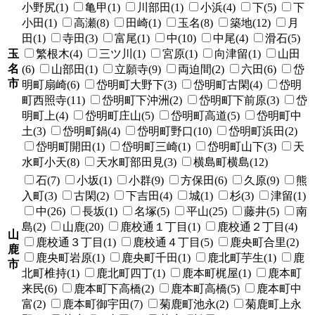
小野尻(1)
亀甲(1)
川部田(1)
小浜(4)
下(5)
下
小田(1)
高瀬(8)
田崎(1)
玉名(8)
築地(12)
月
田(1)
寺田(3)
富尾(1)
中(10)
中尾(4)
滑石(5)
玉
繁根木(4)
三ツ川(1)
宮原(1)
向津留(1)
山田
名
(6)
山部田(1)
立願寺(9)
両迫間(2)
六田(6)
岱
市
明町扇崎(6)
岱明町大野下(3)
岱明町古閑(4)
岱明
町西照寺(11)
岱明町下沖洲(2)
岱明町下前原(3)
岱
明町上(4)
岱明町庄山(5)
岱明町高道(5)
岱明町中
土(3)
岱明町鍋(4)
岱明町野口(10)
岱明町浜田(2)
岱明町開田(1)
岱明町三崎(1)
岱明町山下(3)
天
水町小天(8)
天水町部田見(3)
横島町横島(12)
石(7)
小坂(1)
小群(9)
方保田(6)
久原(9)
熊
入町(3)
古閑(2)
下吉田(4)
城(1)
杉(3)
津留(1)
中(26)
長坂(1)
名塚(5)
平山(25)
藤井(5)
南
島(2)
山鹿(20)
鹿校通１丁目(1)
鹿校通２丁目(4)
山
鹿校通３丁目(1)
鹿校通４丁目(5)
鹿央町合里(2)
鹿
鹿央町岩原(1)
鹿央町千田(1)
鹿北町芋生(1)
鹿
市
北町椎持(1)
鹿北町四丁(1)
鹿本町梶屋(1)
鹿本町
来民(6)
鹿本町下高橋(2)
鹿本町高橋(5)
鹿本町中
富(2)
鹿本町御宇田(7)
菊鹿町池永(2)
菊鹿町上永