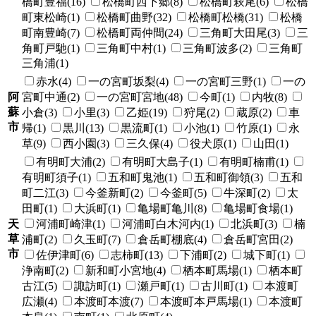
橋町豊福(16)
松橋町西下郷(8)
松橋町萩尾(6)
松橋
町東松崎(1)
松橋町曲野(32)
松橋町松橋(31)
松橋
町南豊崎(7)
松橋町両仲間(24)
三角町大田尾(3)
三
角町戸馳(1)
三角町中村(1)
三角町波多(2)
三角町
三角浦(1)
赤水(4)
一の宮町坂梨(4)
一の宮町三野(1)
一の
阿
宮町中通(2)
一の宮町宮地(48)
今町(1)
内牧(8)
蘇
小倉(3)
小里(3)
乙姫(19)
狩尾(2)
蔵原(2)
車
市
帰(1)
黒川(13)
黒流町(1)
小池(1)
竹原(1)
永
草(9)
西小園(3)
三久保(4)
役犬原(1)
山田(1)
有明町大浦(2)
有明町大島子(1)
有明町楠甫(1)
有明町須子(1)
五和町鬼池(1)
五和町御領(3)
五和
町二江(3)
今釜新町(2)
今釜町(5)
牛深町(2)
太
田町(1)
大浜町(1)
亀場町亀川(8)
亀場町食場(1)
天
河浦町崎津(1)
河浦町白木河内(1)
北浜町(3)
楠
草
浦町(2)
久玉町(7)
倉岳町棚底(4)
倉岳町宮田(2)
市
佐伊津町(6)
志柿町(13)
下浦町(2)
城下町(1)
浄南町(2)
新和町小宮地(4)
栖本町馬場(1)
栖本町
古江(5)
諏訪町(1)
瀬戸町(1)
古川町(1)
本渡町
広瀬(4)
本渡町本渡(7)
本渡町本戸馬場(1)
本渡町