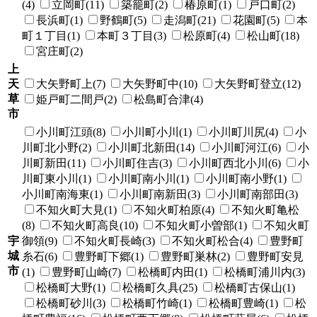
(4)
立岡町(11)
築籠町(2)
椿原町(1)
戸口町(2)
長浜町(1)
野鶴町(5)
走潟町(21)
花園町(5)
本
町１丁目(1)
本町３丁目(3)
松原町(4)
松山町(18)
宮庄町(2)
上
天
大矢野町上(7)
大矢野町中(10)
大矢野町登立(12)
草
姫戸町二間戸(2)
松島町合津(4)
市
小川町江頭(8)
小川町小川(1)
小川町川尻(4)
小
川町北小野(2)
小川町北新田(14)
小川町河江(6)
小
川町新田(11)
小川町住吉(3)
小川町西北小川(6)
小
川町東小川(1)
小川町南小川(1)
小川町南小野(1)
小川町南海東(1)
小川町南新田(3)
小川町南部田(3)
不知火町大見(1)
不知火町柏原(4)
不知火町亀松
(8)
不知火町高良(10)
不知火町小曽部(1)
不知火町
宇
御領(9)
不知火町長崎(3)
不知火町松合(4)
豊野町
城
糸石(6)
豊野町下郷(1)
豊野町巣林(2)
豊野町安見
市
(1)
豊野町山崎(7)
松橋町内田(1)
松橋町浦川内(3)
松橋町大野(1)
松橋町久具(25)
松橋町古保山(1)
松橋町砂川(3)
松橋町竹崎(1)
松橋町豊崎(1)
松