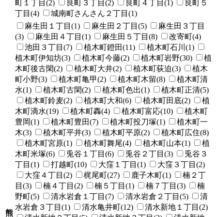
町１丁目(2)
良町３丁目(2)
良町４丁目(1)
良町５
丁目(4)
城南町さんさん２丁目(1)
麻生田１丁目(1)
麻生田２丁目(5)
麻生田３丁目
(3)
麻生田４丁目(1)
麻生田５丁目(8)
改寄町(4)
池田３丁目(7)
植木町鐙田(11)
植木町石川(1)
植木町伊知坊(3)
植木町今藤(2)
植木町岩野(30)
植
木町後古閑(2)
植木町大井(2)
植木町荻迫(3)
植木
町小野(3)
植木町亀甲(2)
植木町木留(8)
植木町清
水(1)
植木町古閑(2)
植木町色出(1)
植木町正清(5)
植木町鈴麦(2)
植木町大和(6)
植木町田底(2)
植
木町滴水(19)
植木町轟(4)
植木町富応(10)
植木町
豊岡(1)
植木町豊田(7)
植木町投刀塚(1)
植木町一
木(3)
植木町平井(3)
植木町平原(2)
植木町広住(8)
植木町宮原(1)
植木町舞尾(4)
植木町山本(1)
植
木町米塚(6)
兎谷１丁目(6)
兎谷２丁目(3)
兎谷３
丁目(1)
打越町(10)
大窪１丁目(1)
大窪３丁目(2)
大窪４丁目(2)
梶尾町(27)
鹿子木町(1)
楠２丁
目(3)
楠４丁目(2)
楠５丁目(1)
楠７丁目(3)
楠
野町(5)
清水岩倉１丁目(7)
清水岩倉２丁目(5)
清
水岩倉３丁目(1)
清水亀井町(12)
清水新地１丁目(2)
熊