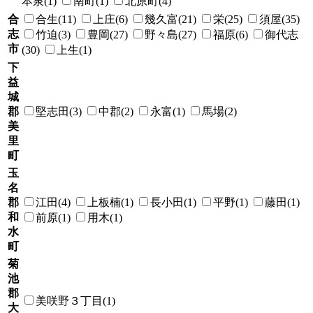
本泉(1)
南町(1)
北原町(4)
合
合生(11)
上庄(6)
幾久富(21)
栄(25)
須屋(35)
志
竹迫(3)
豊岡(27)
野々島(27)
福原(6)
御代志
市
(30)
上生(1)
下
益
城
郡
堅志田(3)
中郡(2)
永富(1)
馬場(2)
美
里
町
玉
名
郡
江田(4)
上板楠(1)
長小田(1)
平野(1)
藤田(1)
和
前原(1)
用木(1)
水
町
菊
池
郡
美咲野３丁目(1)
大