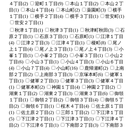
４丁目(2)
迎町１丁目(9)
本山１丁目(2)
本山２丁
目(1)
本山４丁目(4)
本山町(2)
薬園町(3)
横手
１丁目(1)
横手２丁目(4)
横手３丁目(1)
世安町(1)
世安２丁目(1)
秋津１丁目(1)
秋津３丁目(1)
秋津町秋田(3)
石
原２丁目(1)
石原３丁目(1)
石原町(1)
江津１丁目
(4)
江津２丁目(3)
江津４丁目(1)
榎町(8)
尾ノ
上１丁目(4)
尾ノ上３丁目(1)
尾ノ上４丁目(3)
小
峯１丁目(1)
小峯２丁目(2)
小峯３丁目(1)
小山２
丁目(6)
小山３丁目(1)
小山４丁目(3)
小山６丁目
(4)
小山７丁目(4)
小山町(16)
鹿帰瀬町(2)
上南
部２丁目(2)
上南部３丁目(3)
京塚本町(6)
健軍１
丁目(1)
健軍２丁目(1)
健軍３丁目(3)
健軍４丁目
(1)
健軍本町(2)
神園１丁目(4)
神園２丁目(2)
湖東１丁目(2)
湖東２丁目(3)
湖東３丁目(6)
御領
１丁目(1)
御領２丁目(2)
御領３丁目(4)
御領５丁
目(2)
御領６丁目(1)
桜木４丁目(4)
佐土原１丁目
(1)
佐土原２丁目(2)
三郎１丁目(2)
下江津１丁目
(5)
下江津２丁目(1)
下江津３丁目(1)
下江津４丁
目(2)
下江津６丁目(1)
下南部２丁目(3)
下南部３