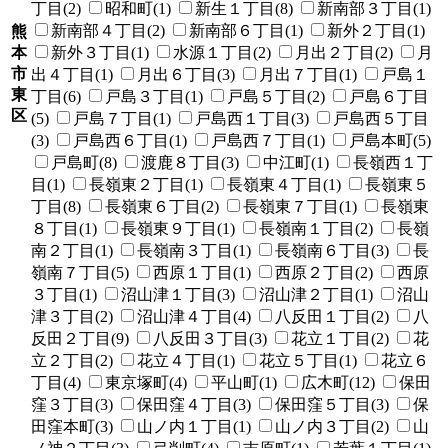
丁目(2)
昭和町(1)
新生１丁目(8)
新南部３丁目(1)
新南部４丁目(2)
新南部６丁目(1)
新外２丁目(1)
熊
本
新外３丁目(1)
水源１丁目(2)
月出２丁目(2)
月
市
出４丁目(1)
月出６丁目(3)
月出７丁目(1)
戸島１
東
丁目(6)
戸島３丁目(1)
戸島５丁目(2)
戸島６丁目
区
(5)
戸島７丁目(1)
戸島西１丁目(3)
戸島西５丁目
(3)
戸島西６丁目(1)
戸島西７丁目(1)
戸島本町(5)
戸島町(8)
渡鹿８丁目(3)
中江町(1)
長嶺西１丁
目(1)
長嶺東２丁目(1)
長嶺東４丁目(1)
長嶺東５
丁目(8)
長嶺東６丁目(2)
長嶺東７丁目(1)
長嶺東
８丁目(1)
長嶺東９丁目(1)
長嶺南１丁目(2)
長嶺
南２丁目(1)
長嶺南３丁目(1)
長嶺南６丁目(3)
長
嶺南７丁目(5)
西原１丁目(1)
西原２丁目(2)
西原
３丁目(1)
沼山津１丁目(3)
沼山津２丁目(1)
沼山
津３丁目(2)
沼山津４丁目(4)
八反田１丁目(2)
八
反田２丁目(9)
八反田３丁目(3)
花立１丁目(2)
花
立２丁目(2)
花立４丁目(1)
花立５丁目(1)
花立６
丁目(4)
東京塚町(4)
平山町(1)
広木町(12)
保田
窪３丁目(3)
保田窪４丁目(3)
保田窪５丁目(3)
保
田窪本町(3)
山ノ内１丁目(1)
山ノ内３丁目(2)
山