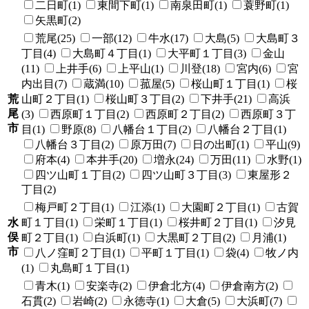
二日町(1)
東間下町(1)
南泉田町(1)
蓑野町(1)
矢黒町(2)
荒尾(25)
一部(12)
牛水(17)
大島(5)
大島町３
丁目(4)
大島町４丁目(1)
大平町１丁目(3)
金山
(11)
上井手(6)
上平山(1)
川登(18)
宮内(6)
宮
内出目(7)
蔵満(10)
菰屋(5)
桜山町１丁目(1)
桜
荒
山町２丁目(1)
桜山町３丁目(2)
下井手(21)
高浜
尾
(3)
西原町１丁目(2)
西原町２丁目(2)
西原町３丁
市
目(1)
野原(8)
八幡台１丁目(2)
八幡台２丁目(1)
八幡台３丁目(2)
原万田(7)
日の出町(1)
平山(9)
府本(4)
本井手(20)
増永(24)
万田(11)
水野(1)
四ツ山町１丁目(2)
四ツ山町３丁目(3)
東屋形２
丁目(2)
梅戸町２丁目(1)
江添(1)
大園町２丁目(1)
古賀
水
町１丁目(1)
栄町１丁目(1)
桜井町２丁目(1)
汐見
俣
町２丁目(1)
白浜町(1)
大黒町２丁目(2)
月浦(1)
市
八ノ窪町２丁目(1)
平町１丁目(1)
袋(4)
牧ノ内
(1)
丸島町１丁目(1)
青木(1)
安楽寺(2)
伊倉北方(4)
伊倉南方(2)
石貫(2)
岩崎(2)
永徳寺(1)
大倉(5)
大浜町(7)