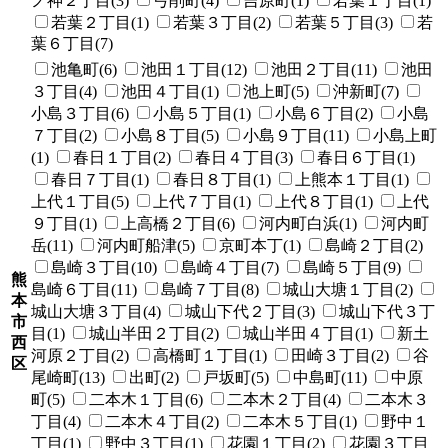
ノ神２丁目(3)
弓削町(4)
吉原町(1)
若葉１丁目(1)
若葉２丁目(1)
若葉３丁目(2)
若葉５丁目(3)
若
葉６丁目(7)
池亀町(6)
池田１丁目(12)
池田２丁目(11)
池田
３丁目(4)
池田４丁目(1)
池上町(5)
沖新町(7)
小島３丁目(6)
小島５丁目(1)
小島６丁目(2)
小島
７丁目(2)
小島８丁目(5)
小島９丁目(11)
小島上町
(1)
春日１丁目(2)
春日４丁目(3)
春日６丁目(1)
春日７丁目(1)
春日８丁目(1)
上熊本１丁目(1)
上代１丁目(5)
上代７丁目(1)
上代８丁目(1)
上代
９丁目(1)
上高橋２丁目(6)
河内町白浜(1)
河内町
岳(11)
河内町船津(5)
京町本丁(1)
島崎２丁目(2)
島崎３丁目(10)
島崎４丁目(7)
島崎５丁目(9)
熊
島崎６丁目(11)
島崎７丁目(8)
城山大塘１丁目(2)
本
城山大塘３丁目(4)
城山下代２丁目(3)
城山下代３丁
市
目(1)
城山半田２丁目(2)
城山半田４丁目(1)
新土
西
河原２丁目(2)
高橋町１丁目(1)
田崎３丁目(2)
谷
区
尾崎町(13)
出町(2)
戸坂町(5)
中島町(11)
中原
町(5)
二本木１丁目(6)
二本木２丁目(4)
二本木３
丁目(4)
二本木４丁目(2)
二本木５丁目(1)
野中１
丁目(1)
野中３丁目(1)
花園１丁目(2)
花園３丁目