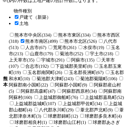
※()内の件数は土地戸建の合計件数になります。
物件種別
戸建て（新築）
土地
熊本市中央区(334)
熊本市東区(334)
熊本市西区
(318)
熊本市南区(499)
熊本市北区(526)
八代市
(513)
人吉市(67)
荒尾市(261)
水俣市(19)
玉名
市(213)
山鹿市(179)
菊池市(252)
宇土市(218)
上天草市(35)
宇城市(291)
阿蘇市(135)
天草市
(107)
合志市(192)
下益城郡美里町(8)
玉名郡玉東
町(19)
玉名郡南関町(26)
玉名郡長洲町(67)
玉名郡
熊
和水町(10)
菊池郡大津町(243)
菊池郡菊陽町(106)
本
阿蘇郡南小国町(22)
阿蘇郡小国町(9)
阿蘇郡産山村
(5)
阿蘇郡高森町(47)
阿蘇郡西原村(34)
阿蘇郡南
阿蘇村(160)
上益城郡御船町(76)
上益城郡嘉島町(52)
上益城郡益城町(107)
上益城郡甲佐町(34)
上益城
郡山都町(4)
八代郡氷川町(29)
葦北郡芦北町(9)
葦
北郡津奈木町(3)
球磨郡錦町(12)
球磨郡多良木町(4)
球磨郡相良村(1)
球磨郡山江村(1)
球磨郡あさぎ