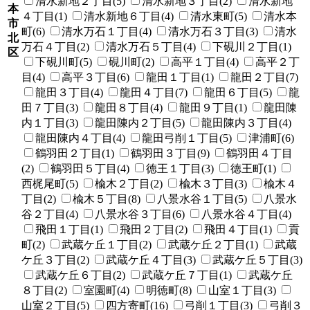
清水新地２丁目(5)
清水新地３丁目(2)
清水新地
本
４丁目(1)
清水新地６丁目(4)
清水東町(5)
清水本
市
町(6)
清水万石１丁目(4)
清水万石３丁目(3)
清水
北
万石４丁目(2)
清水万石５丁目(4)
下硯川２丁目(1)
区
下硯川町(5)
硯川町(2)
高平１丁目(4)
高平２丁
目(4)
高平３丁目(6)
龍田１丁目(1)
龍田２丁目(7)
龍田３丁目(4)
龍田４丁目(7)
龍田６丁目(5)
龍
田７丁目(3)
龍田８丁目(4)
龍田９丁目(1)
龍田陳
内１丁目(3)
龍田陳内２丁目(5)
龍田陳内３丁目(4)
龍田陳内４丁目(4)
龍田弓削１丁目(5)
津浦町(6)
鶴羽田２丁目(1)
鶴羽田３丁目(9)
鶴羽田４丁目
(2)
鶴羽田５丁目(4)
徳王１丁目(3)
徳王町(1)
西梶尾町(5)
楡木２丁目(2)
楡木３丁目(3)
楡木４
丁目(2)
楡木５丁目(8)
八景水谷１丁目(5)
八景水
谷２丁目(4)
八景水谷３丁目(6)
八景水谷４丁目(4)
飛田１丁目(1)
飛田２丁目(2)
飛田４丁目(1)
貢
町(2)
武蔵ケ丘１丁目(2)
武蔵ケ丘２丁目(1)
武蔵
ケ丘３丁目(2)
武蔵ケ丘４丁目(3)
武蔵ケ丘５丁目(3)
武蔵ケ丘６丁目(2)
武蔵ケ丘７丁目(1)
武蔵ケ丘
８丁目(2)
室園町(4)
明徳町(8)
山室１丁目(3)
山室２丁目(5)
四方寄町(16)
弓削１丁目(3)
弓削３