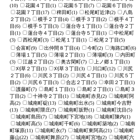
(10)
花園４丁目(1)
花園５丁目(7)
花園６丁目(9)
花園７丁目(17)
稗田町(1)
松尾町近津(2)
八島
２丁目(2)
横手２丁目(4)
横手３丁目(2)
横手４丁
目(6)
横手５丁目(3)
蓮台寺１丁目(1)
蓮台寺２丁
目(1)
蓮台寺４丁目(2)
蓮台寺５丁目(1)
中松尾町
(3)
西松尾町(3)
松尾１丁目(1)
松尾２丁目(5)
会富町(9)
出仲間８丁目(4)
今町(2)
海路口町(6)
薄場１丁目(5)
薄場２丁目(1)
薄場町(3)
内田町
(3)
江越２丁目(2)
奥古閑町(7)
上ノ郷１丁目(1)
刈草２丁目(1)
刈草３丁目(3)
川口町(12)
川尻
２丁目(6)
川尻３丁目(2)
川尻４丁目(1)
川尻５丁
目(2)
川尻６丁目(3)
合志２丁目(5)
幸田２丁目(1)
護藤町(7)
島町１丁目(1)
島町２丁目(1)
島町３
丁目(2)
十禅寺２丁目(1)
城南町赤見(2)
城南町阿
高(2)
城南町碇(13)
城南町出水(5)
城南町今吉野
(13)
城南町隈庄(7)
城南町坂野(1)
城南町沈目(5)
城南町島田(7)
城南町下宮地(18)
城南町陳内(1)
城南町高(5)
城南町千町(6)
城南町築地(2)
城南
町塚原(11)
城南町永(7)
城南町東阿高(21)
城南町
藤山(22)
城南町舞原(27)
城南町宮地(2)
城南町六