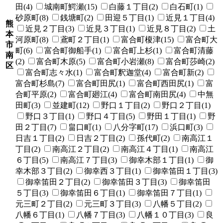
田(4)
城南町鰐瀬(15)
白藤１丁目(2)
白石町(1)
砂原町(8)
銭塘町(2)
田迎５丁目(1)
近見１丁目(4)
熊
近見２丁目(3)
近見３丁目(1)
近見８丁目(2)
土
本
河原町(8)
鳶町２丁目(1)
富合町榎津(15)
富合町大
市
町(6)
富合町御船手(1)
富合町上杉(1)
富合町清藤
南
(2)
富合町木原(5)
富合町小岩瀬(8)
富合町莎崎(2)
区
富合町志々水(1)
富合町釈迦堂(4)
富合町新(2)
富合町杉島(7)
富合町田尻(1)
富合町西田尻(1)
富
合町平原(2)
富合町廻江(4)
富合町南田尻(4)
中無
田町(3)
並建町(12)
野口１丁目(2)
野口２丁目(1)
野口３丁目(1)
野口４丁目(5)
野田１丁目(1)
野
田２丁目(7)
畠口町(1)
八分字町(17)
浜口町(3)
日吉１丁目(2)
日吉２丁目(2)
孫代町(2)
南高江１
丁目(2)
南高江２丁目(2)
南高江４丁目(1)
南高江
６丁目(5)
南高江７丁目(3)
御幸木部１丁目(1)
御
幸木部３丁目(2)
御幸西３丁目(1)
御幸笛田１丁目(3)
御幸笛田２丁目(2)
御幸笛田３丁目(3)
御幸笛田
５丁目(3)
御幸笛田６丁目(1)
御幸笛田７丁目(1)
元三町２丁目(2)
元三町３丁目(3)
八幡５丁目(2)
八幡６丁目(1)
八幡７丁目(3)
八幡１０丁目(3)
良