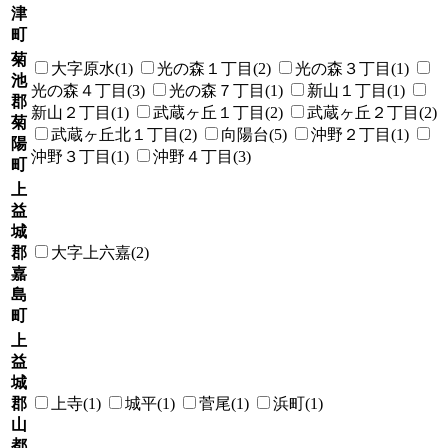
津
町
菊
大字原水(1)
光の森１丁目(2)
光の森３丁目(1)
池
光の森４丁目(3)
光の森７丁目(1)
新山１丁目(1)
郡
新山２丁目(1)
武蔵ヶ丘１丁目(2)
武蔵ヶ丘２丁目(2)
菊
武蔵ヶ丘北１丁目(2)
向陽台(5)
沖野２丁目(1)
陽
沖野３丁目(1)
沖野４丁目(3)
町
上
益
城
郡
大字上六嘉(2)
嘉
島
町
上
益
城
郡
上寺(1)
城平(1)
菅尾(1)
浜町(1)
山
都