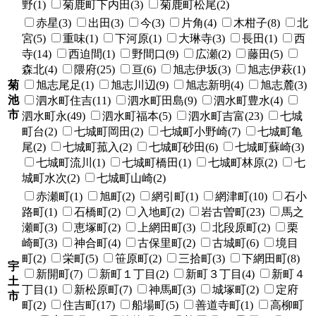
野(1)
菊鹿町下内田(3)
菊鹿町松尾(2)
赤星(3)
出田(3)
今(3)
片角(4)
木柑子(8)
北
宮(5)
重味(1)
下河原(1)
大琳寺(3)
長田(1)
西
寺(14)
西迫間(1)
野間口(9)
広瀬(2)
藤田(5)
森北(4)
隈府(25)
亘(6)
旭志伊坂(3)
旭志伊萩(1)
菊
旭志尾足(1)
旭志川辺(9)
旭志新明(4)
旭志麓(3)
池
泗水町住吉(11)
泗水町田島(9)
泗水町豊水(4)
市
泗水町永(49)
泗水町福本(5)
泗水町吉富(23)
七城
町台(2)
七城町岡田(2)
七城町小野崎(7)
七城町亀
尾(2)
七城町菰入(2)
七城町砂田(6)
七城町蘇崎(3)
七城町流川(1)
七城町橋田(1)
七城町林原(2)
七
城町水次(2)
七城町山崎(2)
赤瀬町(1)
旭町(2)
網引町(1)
網津町(10)
石小
路町(1)
石橋町(2)
入地町(2)
岩古曽町(23)
馬之
瀬町(3)
恵塚町(2)
上網田町(3)
北段原町(2)
栗
崎町(3)
神合町(4)
古保里町(2)
古城町(6)
境目
町(2)
栄町(5)
笹原町(2)
三拾町(3)
下網田町(8)
宇
新開町(7)
新町１丁目(2)
新町３丁目(4)
新町４
土
丁目(1)
新松原町(7)
神馬町(3)
城塚町(2)
定府
市
町(2)
住吉町(17)
船場町(5)
善道寺町(1)
高柳町