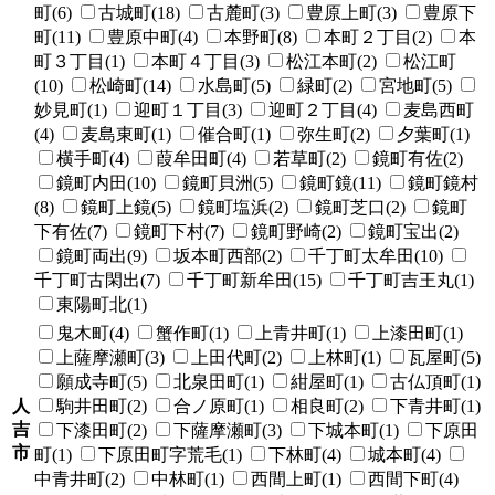
町(6)
古城町(18)
古麓町(3)
豊原上町(3)
豊原下
町(11)
豊原中町(4)
本野町(8)
本町２丁目(2)
本
町３丁目(1)
本町４丁目(3)
松江本町(2)
松江町
(10)
松崎町(14)
水島町(5)
緑町(2)
宮地町(5)
妙見町(1)
迎町１丁目(3)
迎町２丁目(4)
麦島西町
(4)
麦島東町(1)
催合町(1)
弥生町(2)
夕葉町(1)
横手町(4)
葭牟田町(4)
若草町(2)
鏡町有佐(2)
鏡町内田(10)
鏡町貝洲(5)
鏡町鏡(11)
鏡町鏡村
(8)
鏡町上鏡(5)
鏡町塩浜(2)
鏡町芝口(2)
鏡町
下有佐(7)
鏡町下村(7)
鏡町野崎(2)
鏡町宝出(2)
鏡町両出(9)
坂本町西部(2)
千丁町太牟田(10)
千丁町古閑出(7)
千丁町新牟田(15)
千丁町吉王丸(1)
東陽町北(1)
鬼木町(4)
蟹作町(1)
上青井町(1)
上漆田町(1)
上薩摩瀬町(3)
上田代町(2)
上林町(1)
瓦屋町(5)
願成寺町(5)
北泉田町(1)
紺屋町(1)
古仏頂町(1)
人
駒井田町(2)
合ノ原町(1)
相良町(2)
下青井町(1)
吉
下漆田町(2)
下薩摩瀬町(3)
下城本町(1)
下原田
市
町(1)
下原田町字荒毛(1)
下林町(4)
城本町(4)
中青井町(2)
中林町(1)
西間上町(1)
西間下町(4)