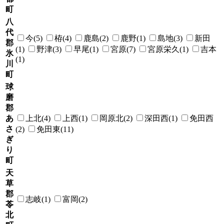
町
八
代
今(5)
栫(4)
鹿島(2)
鹿野(1)
島地(3)
新田
郡
(1)
野津(3)
早尾(1)
宮原(7)
宮原栄久(1)
吉本
氷
(1)
川
町
球
磨
郡
あ
上北(4)
上西(1)
岡原北(2)
深田西(1)
免田西
さ
(2)
免田東(11)
ぎ
り
町
天
草
郡
志岐(1)
富岡(2)
苓
北