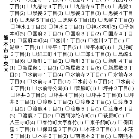
丁目(1)
九品寺４丁目(1)
九品寺６丁目(3)
黒髪１
丁目(2)
黒髪２丁目(3)
黒髪３丁目(3)
黒髪４丁目
(14)
黒髪５丁目(1)
黒髪６丁目(18)
黒髪７丁目(3)
神水１丁目(3)
神水２丁目(1)
神水本町(5)
子飼
本町(5)
国府２丁目(1)
国府３丁目(2)
国府４丁目
熊
(1)
国府本町(4)
壺川１丁目(3)
壺川２丁目(1)
本
湖東１丁目(1)
琴平１丁目(5)
琴平本町(4)
呉服町
市
３丁目(1)
細工町４丁目(1)
三郎１丁目(3)
島崎１
中
丁目(6)
新町１丁目(2)
新町３丁目(1)
新町４丁目
央
(1)
新屋敷１丁目(1)
新屋敷２丁目(6)
新屋敷３丁
区
目(2)
水前寺１丁目(4)
水前寺２丁目(1)
水前寺３
丁目(6)
水前寺４丁目(12)
水前寺５丁目(2)
水前寺
６丁目(1)
水前寺公園(6)
菅原町(1)
坪井２丁目(1)
坪井３丁目(3)
坪井４丁目(4)
坪井５丁目(8)
坪
井６丁目(1)
渡鹿１丁目(2)
渡鹿２丁目(1)
渡鹿３
丁目(2)
渡鹿４丁目(1)
渡鹿５丁目(1)
渡鹿６丁目
(5)
渡鹿７丁目(2)
西阿弥陀寺町(1)
萩原町(1)
八王寺町(4)
春竹町大字春竹(1)
東子飼町(7)
保田
窪１丁目(1)
保田窪２丁目(2)
本荘２丁目(1)
本荘
５丁目(1)
本荘６丁目(2)
南熊本２丁目(1)
南熊本