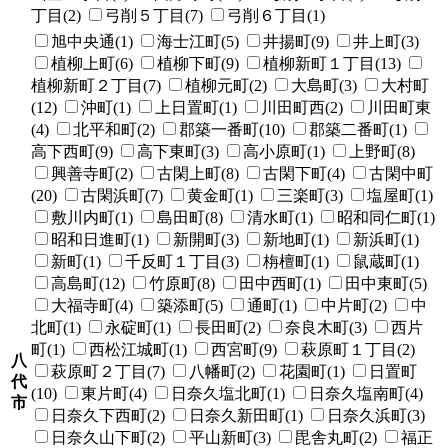
丁目(2)
弓削５丁目(7)
弓削６丁目(1)
旭中央通(1)
海士江町(5)
井揚町(9)
井上町(3)
植柳上町(6)
植柳下町(9)
植柳新町１丁目(13)
植柳新町２丁目(7)
植柳元町(2)
大島町(3)
大村町
(12)
沖町(1)
上日置町(1)
川田町西(2)
川田町東
(4)
北平和町(2)
郡築一番町(10)
郡築二番町(1)
高下西町(9)
高下東町(3)
高小原町(1)
上野町(8)
興善寺町(2)
古閑上町(8)
古閑下町(4)
古閑中町
(20)
古閑浜町(7)
黄金町(1)
三楽町(3)
塩屋町(1)
敷川内町(1)
島田町(8)
清水町(1)
昭和同仁町(1)
昭和日進町(1)
新開町(3)
新地町(1)
新浜町(1)
新町(1)
千反町１丁目(3)
栴檀町(1)
鼠蔵町(1)
高島町(12)
竹原町(8)
田中西町(1)
田中東町(5)
大福寺町(4)
築添町(5)
通町(1)
中片町(2)
中
北町(1)
永碇町(1)
長田町(2)
奈良木町(3)
西片
町(1)
西松江城町(1)
西宮町(9)
萩原町１丁目(2)
八
萩原町２丁目(7)
八幡町(2)
花園町(1)
日置町
代
(10)
東片町(4)
日奈久塩北町(1)
日奈久塩南町(4)
市
日奈久下西町(2)
日奈久新田町(1)
日奈久浜町(3)
日奈久山下町(2)
平山新町(3)
毘舎丸町(2)
福正