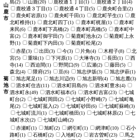
島(2)
山鹿(20)
鹿校通１丁目(1)
鹿校通２丁目(4)
山
鹿校通３丁目(1)
鹿校通４丁目(5)
鹿央町合里(2)
鹿
鹿央町岩原(1)
鹿央町千田(1)
鹿北町芋生(1)
鹿
市
北町椎持(1)
鹿北町四丁(1)
鹿本町梶屋(1)
鹿本町
来民(6)
鹿本町下高橋(2)
鹿本町高橋(5)
鹿本町中
富(2)
鹿本町御宇田(7)
菊鹿町池永(2)
菊鹿町上永
野(1)
菊鹿町下内田(3)
菊鹿町松尾(2)
赤星(3)
出田(3)
今(3)
片角(4)
木柑子(8)
北
宮(5)
重味(1)
下河原(1)
大琳寺(3)
長田(1)
西
寺(14)
西迫間(1)
野間口(9)
広瀬(2)
藤田(5)
森北(4)
隈府(25)
亘(6)
旭志伊坂(3)
旭志伊萩(1)
菊
旭志尾足(1)
旭志川辺(9)
旭志新明(4)
旭志麓(3)
池
泗水町住吉(11)
泗水町田島(9)
泗水町豊水(4)
市
泗水町永(49)
泗水町福本(5)
泗水町吉富(23)
七城
町台(2)
七城町岡田(2)
七城町小野崎(7)
七城町亀
尾(2)
七城町菰入(2)
七城町砂田(6)
七城町蘇崎(3)
七城町流川(1)
七城町橋田(1)
七城町林原(2)
七
城町水次(2)
七城町山崎(2)
赤瀬町(1)
旭町(2)
網引町(1)
網津町(10)
石小
路町(1)
石橋町(2)
入地町(2)
岩古曽町(23)
馬之