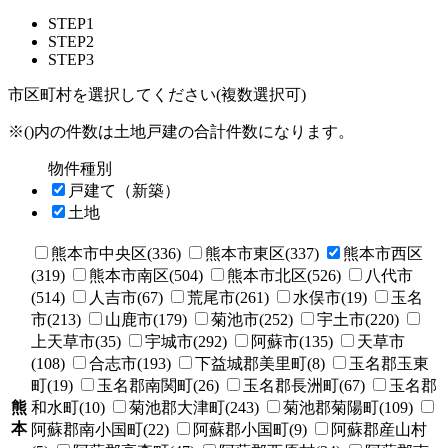
STEP1
STEP2
STEP3
市区町村を選択してください(複数選択可)
※()内の件数は土地戸建の合計件数になります。
物件種別
戸建て（新築）
土地
熊本市中央区(336)
熊本市東区(337)
熊本市西区
(319)
熊本市南区(504)
熊本市北区(526)
八代市
(514)
人吉市(67)
荒尾市(261)
水俣市(19)
玉名
市(213)
山鹿市(179)
菊池市(252)
宇土市(220)
上天草市(35)
宇城市(292)
阿蘇市(135)
天草市
(108)
合志市(193)
下益城郡美里町(8)
玉名郡玉東
町(19)
玉名郡南関町(26)
玉名郡長洲町(67)
玉名郡
熊
和水町(10)
菊池郡大津町(243)
菊池郡菊陽町(109)
本
阿蘇郡南小国町(22)
阿蘇郡小国町(9)
阿蘇郡産山村