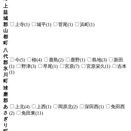
上
益
城
郡
上寺(1)
城平(1)
菅尾(1)
浜町(1)
山
都
町
八
代
今(5)
栫(4)
鹿島(2)
鹿野(1)
島地(3)
新田
郡
(1)
野津(3)
早尾(1)
宮原(7)
宮原栄久(1)
吉本
氷
(1)
川
町
球
磨
郡
あ
上北(4)
上西(1)
岡原北(2)
深田西(1)
免田西
さ
(2)
免田東(11)
ぎ
り