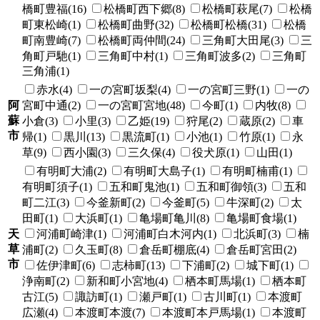
橋町豊福(16)
松橋町西下郷(8)
松橋町萩尾(7)
松橋
町東松崎(1)
松橋町曲野(32)
松橋町松橋(31)
松橋
町南豊崎(7)
松橋町両仲間(24)
三角町大田尾(3)
三
角町戸馳(1)
三角町中村(1)
三角町波多(2)
三角町
三角浦(1)
赤水(4)
一の宮町坂梨(4)
一の宮町三野(1)
一の
阿
宮町中通(2)
一の宮町宮地(48)
今町(1)
内牧(8)
蘇
小倉(3)
小里(3)
乙姫(19)
狩尾(2)
蔵原(2)
車
市
帰(1)
黒川(13)
黒流町(1)
小池(1)
竹原(1)
永
草(9)
西小園(3)
三久保(4)
役犬原(1)
山田(1)
有明町大浦(2)
有明町大島子(1)
有明町楠甫(1)
有明町須子(1)
五和町鬼池(1)
五和町御領(3)
五和
町二江(3)
今釜新町(2)
今釜町(5)
牛深町(2)
太
田町(1)
大浜町(1)
亀場町亀川(8)
亀場町食場(1)
天
河浦町崎津(1)
河浦町白木河内(1)
北浜町(3)
楠
草
浦町(2)
久玉町(8)
倉岳町棚底(4)
倉岳町宮田(2)
市
佐伊津町(6)
志柿町(13)
下浦町(2)
城下町(1)
浄南町(2)
新和町小宮地(4)
栖本町馬場(1)
栖本町
古江(5)
諏訪町(1)
瀬戸町(1)
古川町(1)
本渡町
広瀬(4)
本渡町本渡(7)
本渡町本戸馬場(1)
本渡町