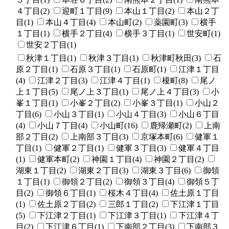
４丁目(2)
迎町１丁目(9)
本山１丁目(2)
本山２丁
目(1)
本山４丁目(4)
本山町(2)
薬園町(3)
横手
１丁目(1)
横手２丁目(4)
横手３丁目(1)
世安町(1)
世安２丁目(1)
秋津１丁目(1)
秋津３丁目(1)
秋津町秋田(3)
石
原２丁目(1)
石原３丁目(1)
石原町(1)
江津１丁目
(4)
江津２丁目(3)
江津４丁目(1)
榎町(8)
尾ノ
上１丁目(5)
尾ノ上３丁目(1)
尾ノ上４丁目(3)
小
峯１丁目(1)
小峯２丁目(2)
小峯３丁目(1)
小山２
丁目(6)
小山３丁目(1)
小山４丁目(3)
小山６丁目
(4)
小山７丁目(4)
小山町(16)
鹿帰瀬町(2)
上南
部２丁目(2)
上南部３丁目(3)
京塚本町(6)
健軍１
丁目(1)
健軍２丁目(1)
健軍３丁目(3)
健軍４丁目
(1)
健軍本町(2)
神園１丁目(4)
神園２丁目(2)
湖東１丁目(2)
湖東２丁目(3)
湖東３丁目(6)
御領
１丁目(1)
御領２丁目(2)
御領３丁目(4)
御領５丁
目(2)
御領６丁目(1)
桜木４丁目(4)
佐土原１丁目
(1)
佐土原２丁目(2)
三郎１丁目(2)
下江津１丁目
(5)
下江津２丁目(1)
下江津３丁目(1)
下江津４丁
目(2)
下江津６丁目(1)
下南部２丁目(3)
下南部３