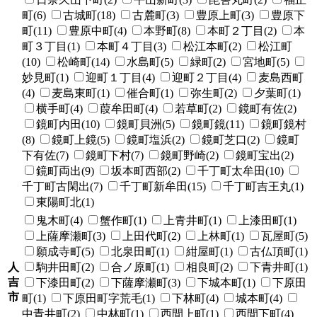
町(6)
古城町(18)
古麓町(3)
豊原上町(3)
豊原下
町(11)
豊原中町(4)
本野町(8)
本町２丁目(2)
本
町３丁目(1)
本町４丁目(3)
松江本町(2)
松江町
(10)
松崎町(14)
水島町(5)
緑町(2)
宮地町(5)
妙見町(1)
迎町１丁目(4)
迎町２丁目(4)
麦島西町
(4)
麦島東町(1)
催合町(1)
弥生町(2)
夕葉町(1)
横手町(4)
葭牟田町(4)
若草町(2)
鏡町有佐(2)
鏡町内田(10)
鏡町貝洲(5)
鏡町鏡(11)
鏡町鏡村
(8)
鏡町上鏡(5)
鏡町塩浜(2)
鏡町芝口(2)
鏡町
下有佐(7)
鏡町下村(7)
鏡町野崎(2)
鏡町宝出(2)
鏡町両出(9)
坂本町西部(2)
千丁町太牟田(10)
千丁町古閑出(7)
千丁町新牟田(15)
千丁町吉王丸(1)
東陽町北(1)
鬼木町(4)
蟹作町(1)
上青井町(1)
上漆田町(1)
上薩摩瀬町(3)
上田代町(2)
上林町(1)
瓦屋町(5)
願成寺町(5)
北泉田町(1)
紺屋町(1)
古仏頂町(1)
人
駒井田町(2)
合ノ原町(1)
相良町(2)
下青井町(1)
吉
下漆田町(2)
下薩摩瀬町(3)
下城本町(1)
下原田
市
町(1)
下原田町字荒毛(1)
下林町(4)
城本町(4)
中青井町(2)
中林町(1)
西間上町(1)
西間下町(4)