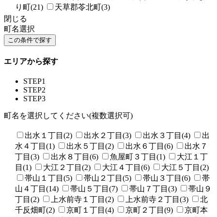
り町(21)
天草郡苓北町(3)
閉じる
町名選択
エリアから探す
STEP1
STEP2
STEP3
町名を選択してください(複数選択可)
出水１丁目(2)
出水２丁目(3)
出水３丁目(4)
出
水４丁目(1)
出水５丁目(2)
出水６丁目(6)
出水７
丁目(3)
出水８丁目(6)
魚屋町３丁目(1)
大江１丁
目(1)
大江２丁目(2)
大江４丁目(6)
大江５丁目(2)
帯山１丁目(5)
帯山２丁目(5)
帯山３丁目(6)
帯
山４丁目(14)
帯山５丁目(7)
帯山７丁目(3)
帯山９
丁目(2)
上水前寺１丁目(2)
上水前寺２丁目(3)
北
千反畑町(2)
京町１丁目(4)
京町２丁目(9)
京町本