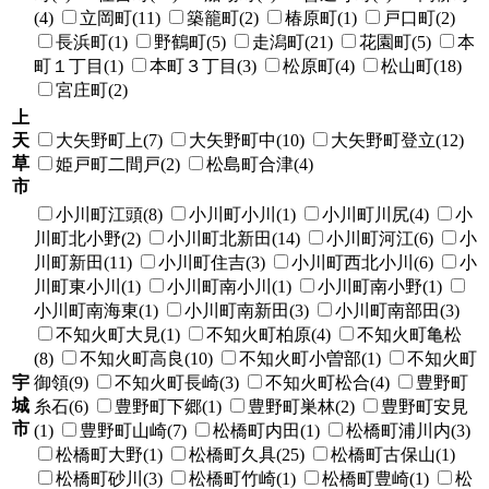
(4)
立岡町(11)
築籠町(2)
椿原町(1)
戸口町(2)
長浜町(1)
野鶴町(5)
走潟町(21)
花園町(5)
本
町１丁目(1)
本町３丁目(3)
松原町(4)
松山町(18)
宮庄町(2)
上
天
大矢野町上(7)
大矢野町中(10)
大矢野町登立(12)
草
姫戸町二間戸(2)
松島町合津(4)
市
小川町江頭(8)
小川町小川(1)
小川町川尻(4)
小
川町北小野(2)
小川町北新田(14)
小川町河江(6)
小
川町新田(11)
小川町住吉(3)
小川町西北小川(6)
小
川町東小川(1)
小川町南小川(1)
小川町南小野(1)
小川町南海東(1)
小川町南新田(3)
小川町南部田(3)
不知火町大見(1)
不知火町柏原(4)
不知火町亀松
(8)
不知火町高良(10)
不知火町小曽部(1)
不知火町
宇
御領(9)
不知火町長崎(3)
不知火町松合(4)
豊野町
城
糸石(6)
豊野町下郷(1)
豊野町巣林(2)
豊野町安見
市
(1)
豊野町山崎(7)
松橋町内田(1)
松橋町浦川内(3)
松橋町大野(1)
松橋町久具(25)
松橋町古保山(1)
松橋町砂川(3)
松橋町竹崎(1)
松橋町豊崎(1)
松