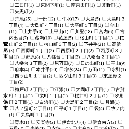
二日町(1)
東間下町(1)
南泉田町(1)
蓑野町(1)
矢黒町(2)
荒尾(25)
一部(12)
牛水(17)
大島(5)
大島町３
丁目(4)
大島町４丁目(1)
大平町１丁目(3)
金山
(11)
上井手(6)
上平山(1)
川登(18)
宮内(6)
宮
内出目(7)
蔵満(10)
菰屋(5)
桜山町１丁目(1)
桜
荒
山町２丁目(1)
桜山町３丁目(2)
下井手(21)
高浜
尾
(3)
西原町１丁目(2)
西原町２丁目(2)
西原町３丁
市
目(1)
野原(8)
八幡台１丁目(2)
八幡台２丁目(1)
八幡台３丁目(2)
原万田(7)
日の出町(1)
平山(9)
府本(4)
本井手(20)
増永(24)
万田(11)
水野(1)
四ツ山町１丁目(2)
四ツ山町３丁目(3)
東屋形２
丁目(2)
梅戸町２丁目(1)
江添(1)
大園町２丁目(1)
古賀
水
町１丁目(1)
栄町１丁目(1)
桜井町２丁目(1)
汐見
俣
町２丁目(1)
白浜町(1)
大黒町２丁目(2)
月浦(1)
市
八ノ窪町２丁目(1)
平町１丁目(1)
袋(4)
牧ノ内
(1)
丸島町１丁目(1)
青木(1)
安楽寺(2)
伊倉北方(4)
伊倉南方(2)
石貫(2)
岩崎(2)
永徳寺(1)
大倉(5)
大浜町(7)