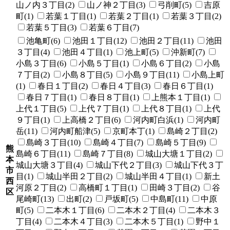
山ノ内３丁目(2)
山ノ神２丁目(3)
弓削町(5)
吉原
町(1)
若葉１丁目(1)
若葉２丁目(1)
若葉３丁目(2)
若葉５丁目(3)
若葉６丁目(7)
池亀町(6)
池田１丁目(12)
池田２丁目(11)
池田
３丁目(4)
池田４丁目(1)
池上町(5)
沖新町(7)
小島３丁目(6)
小島５丁目(1)
小島６丁目(2)
小島
７丁目(2)
小島８丁目(5)
小島９丁目(11)
小島上町
(1)
春日１丁目(2)
春日４丁目(3)
春日６丁目(1)
春日７丁目(1)
春日８丁目(1)
上熊本１丁目(1)
上代１丁目(5)
上代７丁目(1)
上代８丁目(1)
上代
９丁目(1)
上高橋２丁目(6)
河内町白浜(1)
河内町
岳(11)
河内町船津(5)
京町本丁(1)
島崎２丁目(2)
島崎３丁目(10)
島崎４丁目(7)
島崎５丁目(9)
熊
島崎６丁目(11)
島崎７丁目(8)
城山大塘１丁目(2)
本
城山大塘３丁目(4)
城山下代２丁目(3)
城山下代３丁
市
目(1)
城山半田２丁目(2)
城山半田４丁目(1)
新土
西
河原２丁目(2)
高橋町１丁目(1)
田崎３丁目(2)
谷
区
尾崎町(13)
出町(2)
戸坂町(5)
中島町(11)
中原
町(5)
二本木１丁目(6)
二本木２丁目(4)
二本木３
丁目(4)
二本木４丁目(3)
二本木５丁目(1)
野中１