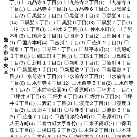
丁(1)
九品寺１丁目(3)
九品寺２丁目(1)
九品寺３
丁目(1)
九品寺４丁目(1)
九品寺６丁目(3)
黒髪１
丁目(2)
黒髪２丁目(3)
黒髪３丁目(3)
黒髪４丁目
(14)
黒髪５丁目(1)
黒髪６丁目(18)
黒髪７丁目(3)
神水１丁目(3)
神水２丁目(1)
神水本町(5)
子飼
本町(5)
国府２丁目(1)
国府３丁目(2)
国府４丁目
熊
(1)
国府本町(4)
壺川１丁目(3)
壺川２丁目(1)
本
湖東１丁目(1)
琴平１丁目(5)
琴平本町(4)
呉服町
市
３丁目(1)
細工町４丁目(1)
三郎１丁目(3)
島崎１
中
丁目(7)
新町１丁目(2)
新町３丁目(1)
新町４丁目
央
(1)
新屋敷１丁目(1)
新屋敷２丁目(6)
新屋敷３丁
区
目(2)
水前寺１丁目(4)
水前寺２丁目(1)
水前寺３
丁目(6)
水前寺４丁目(12)
水前寺５丁目(2)
水前寺
６丁目(2)
水前寺公園(6)
菅原町(1)
坪井２丁目(1)
坪井３丁目(3)
坪井４丁目(4)
坪井５丁目(8)
坪
井６丁目(1)
渡鹿１丁目(2)
渡鹿２丁目(1)
渡鹿３
丁目(2)
渡鹿４丁目(1)
渡鹿５丁目(1)
渡鹿６丁目
(5)
渡鹿７丁目(2)
西阿弥陀寺町(1)
萩原町(1)
八王寺町(4)
春竹町大字春竹(1)
東子飼町(7)
保田
窪１丁目(1)
保田窪２丁目(2)
本荘２丁目(1)
本荘
５丁目(1)
本荘６丁目(2)
南熊本２丁目(1)
南熊本