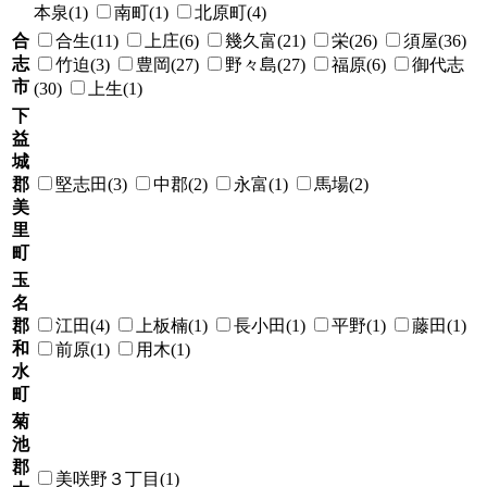
本泉(1)
南町(1)
北原町(4)
合
合生(11)
上庄(6)
幾久富(21)
栄(26)
須屋(36)
志
竹迫(3)
豊岡(27)
野々島(27)
福原(6)
御代志
市
(30)
上生(1)
下
益
城
郡
堅志田(3)
中郡(2)
永富(1)
馬場(2)
美
里
町
玉
名
郡
江田(4)
上板楠(1)
長小田(1)
平野(1)
藤田(1)
和
前原(1)
用木(1)
水
町
菊
池
郡
美咲野３丁目(1)