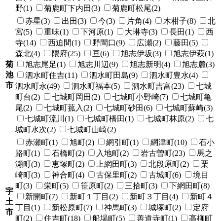
野(1)
菊鹿町下内田(3)
菊鹿町松尾(2)
赤星(3)
出田(3)
今(3)
片角(4)
木柑子(8)
北
宮(5)
重味(1)
下河原(1)
大琳寺(3)
長田(1)
西
寺(14)
西迫間(1)
野間口(9)
広瀬(2)
藤田(5)
森北(4)
隈府(25)
亘(6)
旭志伊坂(3)
旭志伊萩(1)
菊
旭志尾足(1)
旭志川辺(9)
旭志新明(4)
旭志麓(3)
池
泗水町住吉(11)
泗水町田島(9)
泗水町豊水(4)
市
泗水町永(49)
泗水町福本(5)
泗水町吉富(23)
七城
町台(2)
七城町岡田(2)
七城町小野崎(7)
七城町亀
尾(2)
七城町菰入(2)
七城町砂田(6)
七城町蘇崎(3)
七城町流川(1)
七城町橋田(1)
七城町林原(2)
七
城町水次(2)
七城町山崎(2)
赤瀬町(1)
旭町(2)
網引町(1)
網津町(10)
石小
路町(1)
石橋町(2)
入地町(2)
岩古曽町(23)
馬之
瀬町(3)
恵塚町(2)
上網田町(3)
北段原町(2)
栗
崎町(3)
神合町(4)
古保里町(2)
古城町(6)
境目
町(3)
栄町(5)
笹原町(2)
三拾町(3)
下網田町(8)
宇
新開町(7)
新町１丁目(2)
新町３丁目(4)
新町４
土
丁目(1)
新松原町(7)
神馬町(3)
城塚町(2)
定府
市
町(2)
住吉町(18)
船場町(5)
善道寺町(1)
高柳町