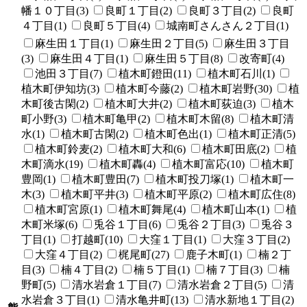
幡１０丁目(3)
良町１丁目(2)
良町３丁目(2)
良町
４丁目(1)
良町５丁目(4)
城南町さんさん２丁目(1)
麻生田１丁目(1)
麻生田２丁目(5)
麻生田３丁目
(3)
麻生田４丁目(1)
麻生田５丁目(8)
改寄町(4)
池田３丁目(7)
植木町鐙田(11)
植木町石川(1)
植木町伊知坊(3)
植木町今藤(2)
植木町岩野(30)
植
木町後古閑(2)
植木町大井(2)
植木町荻迫(3)
植木
町小野(3)
植木町亀甲(2)
植木町木留(8)
植木町清
水(1)
植木町古閑(2)
植木町色出(1)
植木町正清(5)
植木町鈴麦(2)
植木町大和(6)
植木町田底(2)
植
木町滴水(19)
植木町轟(4)
植木町富応(10)
植木町
豊岡(1)
植木町豊田(7)
植木町投刀塚(1)
植木町一
木(3)
植木町平井(3)
植木町平原(2)
植木町広住(8)
植木町宮原(1)
植木町舞尾(4)
植木町山本(1)
植
木町米塚(6)
兎谷１丁目(6)
兎谷２丁目(3)
兎谷３
丁目(1)
打越町(10)
大窪１丁目(1)
大窪３丁目(2)
大窪４丁目(2)
梶尾町(27)
鹿子木町(1)
楠２丁
目(3)
楠４丁目(2)
楠５丁目(1)
楠７丁目(3)
楠
野町(5)
清水岩倉１丁目(7)
清水岩倉２丁目(5)
清
水岩倉３丁目(1)
清水亀井町(13)
清水新地１丁目(2)