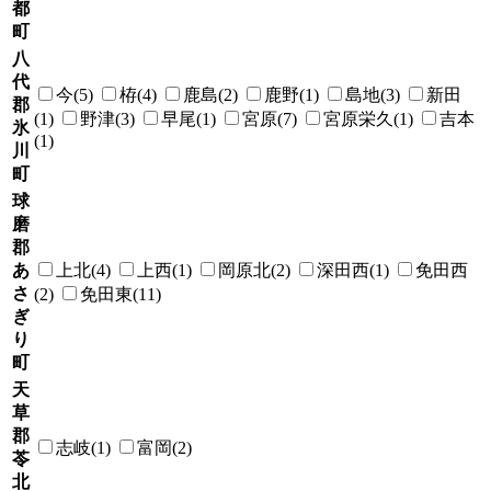
都
町
八
代
今(5)
栫(4)
鹿島(2)
鹿野(1)
島地(3)
新田
郡
(1)
野津(3)
早尾(1)
宮原(7)
宮原栄久(1)
吉本
氷
(1)
川
町
球
磨
郡
あ
上北(4)
上西(1)
岡原北(2)
深田西(1)
免田西
さ
(2)
免田東(11)
ぎ
り
町
天
草
郡
志岐(1)
富岡(2)
苓
北