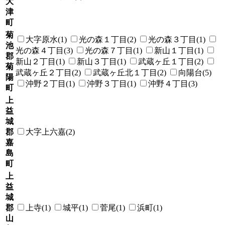
大
津
町
菊
大字原水(1)
光の森１丁目(2)
光の森３丁目(1)
池
光の森４丁目(3)
光の森７丁目(1)
新山１丁目(1)
郡
新山２丁目(1)
新山３丁目(1)
武蔵ヶ丘１丁目(2)
菊
武蔵ヶ丘２丁目(2)
武蔵ヶ丘北１丁目(2)
向陽台(5)
陽
沖野２丁目(1)
沖野３丁目(1)
沖野４丁目(3)
町
上
益
城
郡
大字上六嘉(2)
嘉
島
町
上
益
城
郡
上寺(1)
城平(1)
菅尾(1)
浜町(1)
山