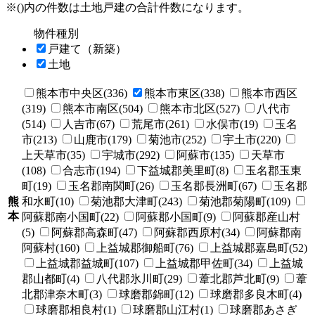
※()内の件数は土地戸建の合計件数になります。
物件種別
戸建て（新築）
土地
熊本市中央区(336)
熊本市東区(338)
熊本市西区
(319)
熊本市南区(504)
熊本市北区(527)
八代市
(514)
人吉市(67)
荒尾市(261)
水俣市(19)
玉名
市(213)
山鹿市(179)
菊池市(252)
宇土市(220)
上天草市(35)
宇城市(292)
阿蘇市(135)
天草市
(108)
合志市(194)
下益城郡美里町(8)
玉名郡玉東
町(19)
玉名郡南関町(26)
玉名郡長洲町(67)
玉名郡
熊
和水町(10)
菊池郡大津町(243)
菊池郡菊陽町(109)
本
阿蘇郡南小国町(22)
阿蘇郡小国町(9)
阿蘇郡産山村
(5)
阿蘇郡高森町(47)
阿蘇郡西原村(34)
阿蘇郡南
阿蘇村(160)
上益城郡御船町(76)
上益城郡嘉島町(52)
上益城郡益城町(107)
上益城郡甲佐町(34)
上益城
郡山都町(4)
八代郡氷川町(29)
葦北郡芦北町(9)
葦
北郡津奈木町(3)
球磨郡錦町(12)
球磨郡多良木町(4)
球磨郡相良村(1)
球磨郡山江村(1)
球磨郡あさぎ