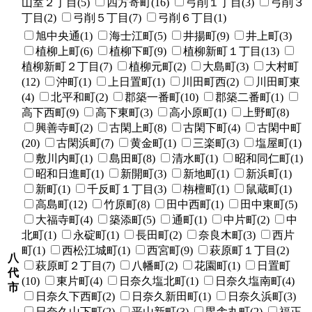
山室２丁目(5)
四方寄町(16)
弓削１丁目(3)
弓削３
丁目(2)
弓削５丁目(7)
弓削６丁目(1)
旭中央通(1)
海士江町(5)
井揚町(9)
井上町(3)
植柳上町(6)
植柳下町(9)
植柳新町１丁目(13)
植柳新町２丁目(7)
植柳元町(2)
大島町(3)
大村町
(12)
沖町(1)
上日置町(1)
川田町西(2)
川田町東
(4)
北平和町(2)
郡築一番町(10)
郡築二番町(1)
高下西町(9)
高下東町(3)
高小原町(1)
上野町(8)
興善寺町(2)
古閑上町(8)
古閑下町(4)
古閑中町
(20)
古閑浜町(7)
黄金町(1)
三楽町(3)
塩屋町(1)
敷川内町(1)
島田町(8)
清水町(1)
昭和同仁町(1)
昭和日進町(1)
新開町(3)
新地町(1)
新浜町(1)
新町(1)
千反町１丁目(3)
栴檀町(1)
鼠蔵町(1)
高島町(12)
竹原町(8)
田中西町(1)
田中東町(5)
大福寺町(4)
築添町(5)
通町(1)
中片町(2)
中
北町(1)
永碇町(1)
長田町(2)
奈良木町(3)
西片
町(1)
西松江城町(1)
西宮町(9)
萩原町１丁目(2)
八
萩原町２丁目(7)
八幡町(2)
花園町(1)
日置町
代
(10)
東片町(4)
日奈久塩北町(1)
日奈久塩南町(4)
市
日奈久下西町(2)
日奈久新田町(1)
日奈久浜町(3)
日奈久山下町(2)
平山新町(3)
毘舎丸町(2)
福正