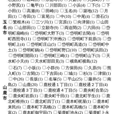
小野尻(1)
亀甲(1)
川部田(1)
小浜(4)
下(5)
下
小田(1)
高瀬(8)
田崎(1)
玉名(8)
築地(12)
月
田(1)
寺田(3)
富尾(1)
中(10)
中尾(4)
滑石(5)
玉
繁根木(4)
三ツ川(1)
宮原(1)
向津留(1)
山田
名
(6)
山部田(1)
立願寺(9)
両迫間(2)
六田(6)
岱
市
明町扇崎(6)
岱明町大野下(3)
岱明町古閑(4)
岱明
町西照寺(11)
岱明町下沖洲(2)
岱明町下前原(3)
岱
明町上(4)
岱明町庄山(5)
岱明町高道(5)
岱明町中
土(3)
岱明町鍋(4)
岱明町野口(10)
岱明町浜田(2)
岱明町開田(1)
岱明町三崎(1)
岱明町山下(3)
天
水町小天(8)
天水町部田見(3)
横島町横島(12)
石(7)
小坂(1)
小群(9)
方保田(6)
久原(9)
熊
入町(3)
古閑(2)
下吉田(4)
城(1)
杉(3)
津留(1)
中(26)
長坂(1)
名塚(5)
平山(25)
藤井(5)
南
島(2)
山鹿(20)
鹿校通１丁目(1)
鹿校通２丁目(4)
山
鹿校通３丁目(1)
鹿校通４丁目(5)
鹿央町合里(2)
鹿
鹿央町岩原(1)
鹿央町千田(1)
鹿北町芋生(1)
鹿
市
北町椎持(1)
鹿北町四丁(1)
鹿本町梶屋(1)
鹿本町
来民(6)
鹿本町下高橋(2)
鹿本町高橋(5)
鹿本町中
富(2)
鹿本町御宇田(7)
菊鹿町池永(2)
菊鹿町上永