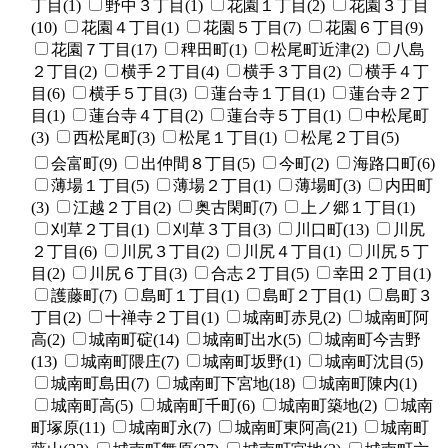
丁目(1)
野中３丁目(1)
花園１丁目(2)
花園３丁目
(10)
花園４丁目(1)
花園５丁目(7)
花園６丁目(9)
花園７丁目(17)
稗田町(1)
松尾町近津(2)
八島
２丁目(2)
横手２丁目(4)
横手３丁目(2)
横手４丁
目(6)
横手５丁目(3)
蓮台寺１丁目(1)
蓮台寺２丁
目(1)
蓮台寺４丁目(2)
蓮台寺５丁目(1)
中松尾町
(3)
西松尾町(3)
松尾１丁目(1)
松尾２丁目(5)
会富町(9)
出仲間８丁目(5)
今町(2)
海路口町(6)
薄場１丁目(5)
薄場２丁目(1)
薄場町(3)
内田町
(3)
江越２丁目(2)
奥古閑町(7)
上ノ郷１丁目(1)
刈草２丁目(1)
刈草３丁目(3)
川口町(13)
川尻
２丁目(6)
川尻３丁目(2)
川尻４丁目(1)
川尻５丁
目(2)
川尻６丁目(3)
合志２丁目(5)
幸田２丁目(1)
護藤町(7)
島町１丁目(1)
島町２丁目(1)
島町３
丁目(2)
十禅寺２丁目(1)
城南町赤見(2)
城南町阿
高(2)
城南町碇(14)
城南町出水(5)
城南町今吉野
(13)
城南町隈庄(7)
城南町坂野(1)
城南町沈目(5)
城南町島田(7)
城南町下宮地(18)
城南町陳内(1)
城南町高(5)
城南町千町(6)
城南町築地(2)
城南
町塚原(11)
城南町永(7)
城南町東阿高(21)
城南町