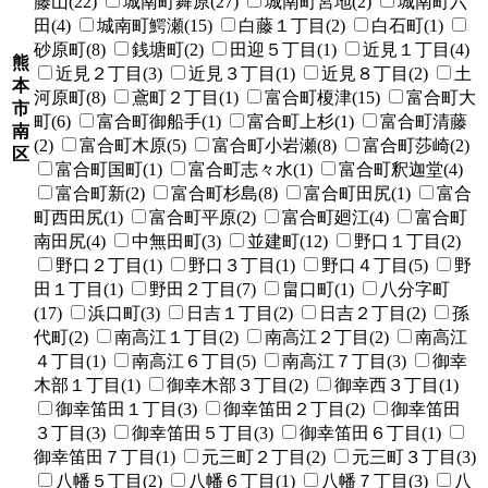
藤山(22)
城南町舞原(27)
城南町宮地(2)
城南町六
田(4)
城南町鰐瀬(15)
白藤１丁目(2)
白石町(1)
砂原町(8)
銭塘町(2)
田迎５丁目(1)
近見１丁目(4)
熊
近見２丁目(3)
近見３丁目(1)
近見８丁目(2)
土
本
河原町(8)
鳶町２丁目(1)
富合町榎津(15)
富合町大
市
町(6)
富合町御船手(1)
富合町上杉(1)
富合町清藤
南
(2)
富合町木原(5)
富合町小岩瀬(8)
富合町莎崎(2)
区
富合町国町(1)
富合町志々水(1)
富合町釈迦堂(4)
富合町新(2)
富合町杉島(8)
富合町田尻(1)
富合
町西田尻(1)
富合町平原(2)
富合町廻江(4)
富合町
南田尻(4)
中無田町(3)
並建町(12)
野口１丁目(2)
野口２丁目(1)
野口３丁目(1)
野口４丁目(5)
野
田１丁目(1)
野田２丁目(7)
畠口町(1)
八分字町
(17)
浜口町(3)
日吉１丁目(2)
日吉２丁目(2)
孫
代町(2)
南高江１丁目(2)
南高江２丁目(2)
南高江
４丁目(1)
南高江６丁目(5)
南高江７丁目(3)
御幸
木部１丁目(1)
御幸木部３丁目(2)
御幸西３丁目(1)
御幸笛田１丁目(3)
御幸笛田２丁目(2)
御幸笛田
３丁目(3)
御幸笛田５丁目(3)
御幸笛田６丁目(1)
御幸笛田７丁目(1)
元三町２丁目(2)
元三町３丁目(3)
八幡５丁目(2)
八幡６丁目(1)
八幡７丁目(3)
八