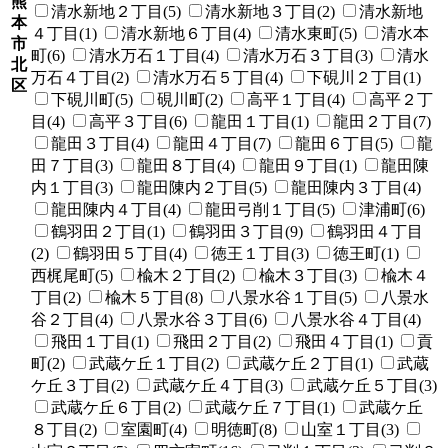
熊
清水新地２丁目(5)
清水新地３丁目(2)
清水新地
本
４丁目(1)
清水新地６丁目(4)
清水東町(5)
清水本
市
町(6)
清水万石１丁目(4)
清水万石３丁目(3)
清水
北
万石４丁目(2)
清水万石５丁目(4)
下硯川２丁目(1)
区
下硯川町(5)
硯川町(2)
高平１丁目(4)
高平２丁
目(4)
高平３丁目(6)
龍田１丁目(1)
龍田２丁目(7)
龍田３丁目(4)
龍田４丁目(7)
龍田６丁目(5)
龍
田７丁目(3)
龍田８丁目(4)
龍田９丁目(1)
龍田陳
内１丁目(3)
龍田陳内２丁目(5)
龍田陳内３丁目(4)
龍田陳内４丁目(4)
龍田弓削１丁目(5)
津浦町(6)
鶴羽田２丁目(1)
鶴羽田３丁目(9)
鶴羽田４丁目
(2)
鶴羽田５丁目(4)
徳王１丁目(3)
徳王町(1)
西梶尾町(5)
楡木２丁目(2)
楡木３丁目(3)
楡木４
丁目(2)
楡木５丁目(8)
八景水谷１丁目(5)
八景水
谷２丁目(4)
八景水谷３丁目(6)
八景水谷４丁目(4)
飛田１丁目(1)
飛田２丁目(2)
飛田４丁目(1)
貢
町(2)
武蔵ケ丘１丁目(2)
武蔵ケ丘２丁目(1)
武蔵
ケ丘３丁目(2)
武蔵ケ丘４丁目(3)
武蔵ケ丘５丁目(3)
武蔵ケ丘６丁目(2)
武蔵ケ丘７丁目(1)
武蔵ケ丘
８丁目(2)
室園町(4)
明徳町(8)
山室１丁目(3)