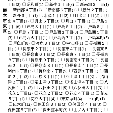
丁目(2)
昭和町(1)
新生１丁目(8)
新南部３丁目(1)
新南部４丁目(2)
新南部６丁目(1)
新外２丁目(1)
熊
本
新外３丁目(1)
水源１丁目(2)
月出２丁目(2)
月
市
出４丁目(1)
月出６丁目(3)
月出７丁目(1)
戸島１
東
丁目(6)
戸島３丁目(1)
戸島５丁目(2)
戸島６丁目
区
(5)
戸島７丁目(1)
戸島西１丁目(3)
戸島西５丁目
(3)
戸島西６丁目(1)
戸島西７丁目(1)
戸島本町(5)
戸島町(8)
渡鹿８丁目(3)
中江町(1)
長嶺西１丁
目(1)
長嶺東２丁目(1)
長嶺東４丁目(1)
長嶺東５
丁目(8)
長嶺東６丁目(2)
長嶺東７丁目(1)
長嶺東
８丁目(1)
長嶺東９丁目(1)
長嶺南１丁目(2)
長嶺
南２丁目(1)
長嶺南３丁目(1)
長嶺南４丁目(1)
長
嶺南６丁目(3)
長嶺南７丁目(5)
西原１丁目(1)
西
原２丁目(3)
西原３丁目(1)
沼山津１丁目(3)
沼山
津２丁目(1)
沼山津３丁目(2)
沼山津４丁目(4)
八
反田１丁目(2)
八反田２丁目(9)
八反田３丁目(3)
花立１丁目(2)
花立２丁目(2)
花立４丁目(1)
花立
５丁目(1)
花立６丁目(4)
東京塚町(4)
平山町(1)
広木町(12)
保田窪３丁目(3)
保田窪４丁目(3)
保田窪５丁目(3)
保田窪本町(3)
山ノ内１丁目(1)