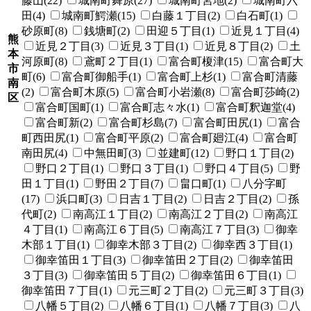
藤山(22)
城南町舞原(27)
城南町宮地(2)
城南町六
田(4)
城南町鰐瀬(15)
白藤１丁目(2)
白石町(1)
砂原町(8)
銭塘町(2)
田迎５丁目(1)
近見１丁目(4)
熊
近見２丁目(3)
近見３丁目(1)
近見８丁目(2)
土
本
河原町(8)
鳶町２丁目(1)
富合町榎津(15)
富合町大
市
町(6)
富合町御船手(1)
富合町上杉(1)
富合町清藤
南
(2)
富合町木原(5)
富合町小岩瀬(8)
富合町莎崎(2)
区
富合町国町(1)
富合町志々水(1)
富合町釈迦堂(4)
富合町新(2)
富合町杉島(7)
富合町田尻(1)
富合
町西田尻(1)
富合町平原(2)
富合町廻江(4)
富合町
南田尻(4)
中無田町(3)
並建町(12)
野口１丁目(2)
野口２丁目(1)
野口３丁目(1)
野口４丁目(5)
野
田１丁目(1)
野田２丁目(7)
畠口町(1)
八分字町
(17)
浜口町(3)
日吉１丁目(2)
日吉２丁目(2)
孫
代町(2)
南高江１丁目(2)
南高江２丁目(2)
南高江
４丁目(1)
南高江６丁目(5)
南高江７丁目(3)
御幸
木部１丁目(1)
御幸木部３丁目(2)
御幸西３丁目(1)
御幸笛田１丁目(3)
御幸笛田２丁目(2)
御幸笛田
３丁目(3)
御幸笛田５丁目(2)
御幸笛田６丁目(1)
御幸笛田７丁目(1)
元三町２丁目(2)
元三町３丁目(3)
八幡５丁目(2)
八幡６丁目(1)
八幡７丁目(3)
八