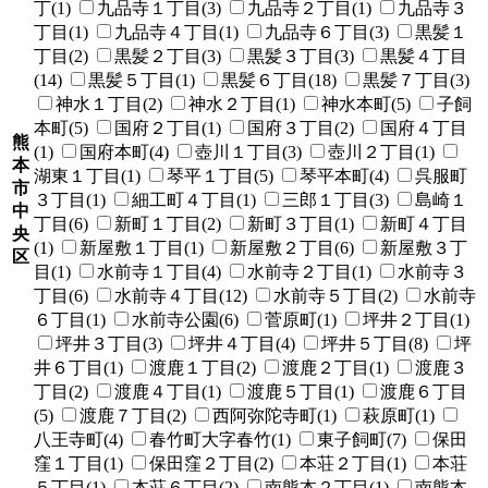
丁(1)
九品寺１丁目(3)
九品寺２丁目(1)
九品寺３
丁目(1)
九品寺４丁目(1)
九品寺６丁目(3)
黒髪１
丁目(2)
黒髪２丁目(3)
黒髪３丁目(3)
黒髪４丁目
(14)
黒髪５丁目(1)
黒髪６丁目(18)
黒髪７丁目(3)
神水１丁目(2)
神水２丁目(1)
神水本町(5)
子飼
本町(5)
国府２丁目(1)
国府３丁目(2)
国府４丁目
熊
(1)
国府本町(4)
壺川１丁目(3)
壺川２丁目(1)
本
湖東１丁目(1)
琴平１丁目(5)
琴平本町(4)
呉服町
市
３丁目(1)
細工町４丁目(1)
三郎１丁目(3)
島崎１
中
丁目(6)
新町１丁目(2)
新町３丁目(1)
新町４丁目
央
(1)
新屋敷１丁目(1)
新屋敷２丁目(6)
新屋敷３丁
区
目(1)
水前寺１丁目(4)
水前寺２丁目(1)
水前寺３
丁目(6)
水前寺４丁目(12)
水前寺５丁目(2)
水前寺
６丁目(1)
水前寺公園(6)
菅原町(1)
坪井２丁目(1)
坪井３丁目(3)
坪井４丁目(4)
坪井５丁目(8)
坪
井６丁目(1)
渡鹿１丁目(2)
渡鹿２丁目(1)
渡鹿３
丁目(2)
渡鹿４丁目(1)
渡鹿５丁目(1)
渡鹿６丁目
(5)
渡鹿７丁目(2)
西阿弥陀寺町(1)
萩原町(1)
八王寺町(4)
春竹町大字春竹(1)
東子飼町(7)
保田
窪１丁目(1)
保田窪２丁目(2)
本荘２丁目(1)
本荘
５丁目(1)
本荘６丁目(2)
南熊本２丁目(1)
南熊本