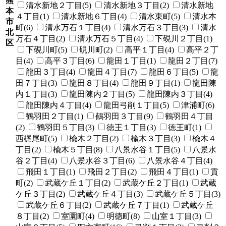
熊
清水新地２丁目(5)
清水新地３丁目(2)
清水新地
本
４丁目(1)
清水新地６丁目(4)
清水東町(5)
清水本
市
町(6)
清水万石１丁目(4)
清水万石３丁目(3)
清水
北
万石４丁目(2)
清水万石５丁目(4)
下硯川２丁目(1)
区
下硯川町(5)
硯川町(2)
高平１丁目(4)
高平２丁
目(4)
高平３丁目(6)
龍田１丁目(1)
龍田２丁目(7)
龍田３丁目(4)
龍田４丁目(7)
龍田６丁目(5)
龍
田７丁目(3)
龍田８丁目(4)
龍田９丁目(1)
龍田陳
内１丁目(3)
龍田陳内２丁目(5)
龍田陳内３丁目(4)
龍田陳内４丁目(4)
龍田弓削１丁目(5)
津浦町(6)
鶴羽田２丁目(1)
鶴羽田３丁目(9)
鶴羽田４丁目
(2)
鶴羽田５丁目(3)
徳王１丁目(3)
徳王町(1)
西梶尾町(5)
楡木２丁目(2)
楡木３丁目(3)
楡木４
丁目(2)
楡木５丁目(8)
八景水谷１丁目(5)
八景水
谷２丁目(4)
八景水谷３丁目(6)
八景水谷４丁目(4)
飛田１丁目(1)
飛田２丁目(2)
飛田４丁目(1)
貢
町(2)
武蔵ケ丘１丁目(2)
武蔵ケ丘２丁目(1)
武蔵
ケ丘３丁目(2)
武蔵ケ丘４丁目(3)
武蔵ケ丘５丁目(3)
武蔵ケ丘６丁目(2)
武蔵ケ丘７丁目(1)
武蔵ケ丘
８丁目(2)
室園町(4)
明徳町(8)
山室１丁目(3)