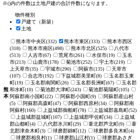
※()内の件数は土地戸建の合計件数になります。
物件種別
戸建て（新築）
土地
熊本市中央区(332)
熊本市東区(333)
熊本市西区
(318)
熊本市南区(498)
熊本市北区(525)
八代市
(513)
人吉市(67)
荒尾市(261)
水俣市(19)
玉名
市(213)
山鹿市(178)
菊池市(252)
宇土市(219)
上天草市(35)
宇城市(290)
阿蘇市(135)
天草市
(107)
合志市(192)
下益城郡美里町(8)
玉名郡玉東
町(19)
玉名郡南関町(26)
玉名郡長洲町(67)
玉名郡
熊
和水町(10)
菊池郡大津町(243)
菊池郡菊陽町(105)
本
阿蘇郡南小国町(22)
阿蘇郡小国町(9)
阿蘇郡産山村
(5)
阿蘇郡高森町(47)
阿蘇郡西原村(34)
阿蘇郡南
阿蘇村(160)
上益城郡御船町(78)
上益城郡嘉島町(52)
上益城郡益城町(107)
上益城郡甲佐町(34)
上益城
郡山都町(4)
八代郡氷川町(29)
葦北郡芦北町(9)
葦
北郡津奈木町(3)
球磨郡錦町(12)
球磨郡多良木町(4)
球磨郡相良村(1)
球磨郡山江村(1)
球磨郡あさぎ