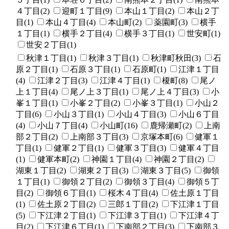
４丁目(2)
迎町１丁目(9)
本山１丁目(2)
本山２丁
目(1)
本山４丁目(4)
本山町(2)
薬園町(3)
横手
１丁目(1)
横手２丁目(4)
横手３丁目(1)
世安町(1)
世安２丁目(1)
秋津１丁目(1)
秋津３丁目(1)
秋津町秋田(3)
石
原２丁目(1)
石原３丁目(1)
石原町(1)
江津１丁目
(4)
江津２丁目(3)
江津４丁目(1)
榎町(8)
尾ノ
上１丁目(4)
尾ノ上３丁目(1)
尾ノ上４丁目(3)
小
峯１丁目(1)
小峯２丁目(2)
小峯３丁目(1)
小山２
丁目(6)
小山３丁目(1)
小山４丁目(3)
小山６丁目
(4)
小山７丁目(4)
小山町(16)
鹿帰瀬町(2)
上南
部２丁目(2)
上南部３丁目(3)
京塚本町(6)
健軍１
丁目(1)
健軍２丁目(1)
健軍３丁目(3)
健軍４丁目
(1)
健軍本町(2)
神園１丁目(4)
神園２丁目(2)
湖東１丁目(2)
湖東２丁目(3)
湖東３丁目(5)
御領
１丁目(1)
御領２丁目(2)
御領３丁目(4)
御領５丁
目(2)
御領６丁目(1)
桜木４丁目(4)
佐土原１丁目
(1)
佐土原２丁目(2)
三郎１丁目(2)
下江津１丁目
(5)
下江津２丁目(1)
下江津３丁目(1)
下江津４丁
目(2)
下江津６丁目(1)
下南部２丁目(3)
下南部３