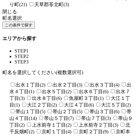
り町(21)
天草郡苓北町(3)
閉じる
町名選択
エリアから探す
STEP1
STEP2
STEP3
町名を選択してください(複数選択可)
出水１丁目(2)
出水２丁目(3)
出水３丁目(4)
出
水４丁目(1)
出水５丁目(2)
出水６丁目(6)
出水７
丁目(3)
出水８丁目(6)
魚屋町３丁目(1)
大江１丁
目(1)
大江２丁目(2)
大江４丁目(6)
大江５丁目(2)
帯山１丁目(5)
帯山２丁目(5)
帯山３丁目(6)
帯
山４丁目(14)
帯山５丁目(7)
帯山７丁目(3)
帯山９
丁目(2)
上水前寺１丁目(2)
上水前寺２丁目(3)
北
千反畑町(2)
京町１丁目(4)
京町２丁目(9)
京町本