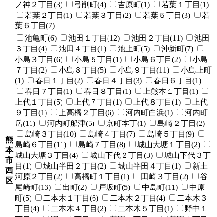
ノ神２丁目(3)
弓削町(4)
吉原町(1)
若葉１丁目(1)
若葉２丁目(1)
若葉３丁目(2)
若葉５丁目(3)
若
葉６丁目(7)
池亀町(6)
池田１丁目(12)
池田２丁目(11)
池田
３丁目(4)
池田４丁目(1)
池上町(5)
沖新町(7)
小島３丁目(6)
小島５丁目(1)
小島６丁目(2)
小島
７丁目(2)
小島８丁目(5)
小島９丁目(11)
小島上町
(1)
春日１丁目(2)
春日４丁目(3)
春日６丁目(1)
春日７丁目(1)
春日８丁目(1)
上熊本１丁目(1)
上代１丁目(5)
上代７丁目(1)
上代８丁目(1)
上代
９丁目(1)
上高橋２丁目(6)
河内町白浜(1)
河内町
岳(11)
河内町船津(5)
京町本丁(1)
島崎２丁目(2)
島崎３丁目(10)
島崎４丁目(7)
島崎５丁目(9)
熊
島崎６丁目(11)
島崎７丁目(8)
城山大塘１丁目(2)
本
城山大塘３丁目(4)
城山下代２丁目(3)
城山下代３丁
市
目(1)
城山半田２丁目(2)
城山半田４丁目(1)
新土
西
河原２丁目(2)
高橋町１丁目(1)
田崎３丁目(2)
谷
区
尾崎町(13)
出町(2)
戸坂町(5)
中島町(11)
中原
町(5)
二本木１丁目(6)
二本木２丁目(4)
二本木３
丁目(4)
二本木４丁目(2)
二本木５丁目(1)
野中１