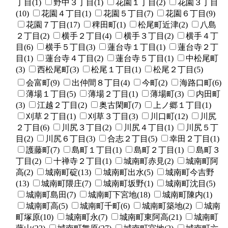
丁目(1)
野中３丁目(1)
花園１丁目(2)
花園３丁目
(10)
花園４丁目(1)
花園５丁目(7)
花園６丁目(9)
花園７丁目(17)
稗田町(1)
松尾町近津(2)
八島
２丁目(2)
横手２丁目(4)
横手３丁目(2)
横手４丁
目(6)
横手５丁目(3)
蓮台寺１丁目(1)
蓮台寺２丁
目(1)
蓮台寺４丁目(2)
蓮台寺５丁目(1)
中松尾町
(3)
西松尾町(3)
松尾１丁目(1)
松尾２丁目(5)
会富町(9)
出仲間８丁目(4)
今町(2)
海路口町(6)
薄場１丁目(5)
薄場２丁目(1)
薄場町(3)
内田町
(3)
江越２丁目(2)
奥古閑町(7)
上ノ郷１丁目(1)
刈草２丁目(1)
刈草３丁目(3)
川口町(12)
川尻
２丁目(6)
川尻３丁目(2)
川尻４丁目(1)
川尻５丁
目(2)
川尻６丁目(3)
合志２丁目(5)
幸田２丁目(1)
護藤町(7)
島町１丁目(1)
島町２丁目(1)
島町３
丁目(2)
十禅寺２丁目(1)
城南町赤見(2)
城南町阿
高(2)
城南町碇(13)
城南町出水(5)
城南町今吉野
(13)
城南町隈庄(7)
城南町坂野(1)
城南町沈目(5)
城南町島田(7)
城南町下宮地(18)
城南町陳内(1)
城南町高(5)
城南町千町(6)
城南町築地(2)
城南
町塚原(10)
城南町永(7)
城南町東阿高(21)
城南町