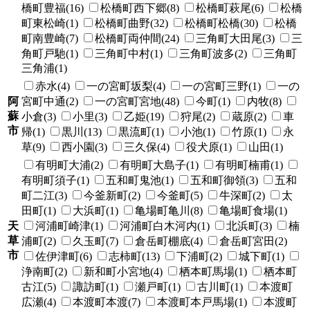
橋町豊福(16)
松橋町西下郷(8)
松橋町萩尾(6)
松橋
町東松崎(1)
松橋町曲野(32)
松橋町松橋(30)
松橋
町南豊崎(7)
松橋町両仲間(24)
三角町大田尾(3)
三
角町戸馳(1)
三角町中村(1)
三角町波多(2)
三角町
三角浦(1)
赤水(4)
一の宮町坂梨(4)
一の宮町三野(1)
一の
阿
宮町中通(2)
一の宮町宮地(48)
今町(1)
内牧(8)
蘇
小倉(3)
小里(3)
乙姫(19)
狩尾(2)
蔵原(2)
車
市
帰(1)
黒川(13)
黒流町(1)
小池(1)
竹原(1)
永
草(9)
西小園(3)
三久保(4)
役犬原(1)
山田(1)
有明町大浦(2)
有明町大島子(1)
有明町楠甫(1)
有明町須子(1)
五和町鬼池(1)
五和町御領(3)
五和
町二江(3)
今釜新町(2)
今釜町(5)
牛深町(2)
太
田町(1)
大浜町(1)
亀場町亀川(8)
亀場町食場(1)
天
河浦町崎津(1)
河浦町白木河内(1)
北浜町(3)
楠
草
浦町(2)
久玉町(7)
倉岳町棚底(4)
倉岳町宮田(2)
市
佐伊津町(6)
志柿町(13)
下浦町(2)
城下町(1)
浄南町(2)
新和町小宮地(4)
栖本町馬場(1)
栖本町
古江(5)
諏訪町(1)
瀬戸町(1)
古川町(1)
本渡町
広瀬(4)
本渡町本渡(7)
本渡町本戸馬場(1)
本渡町