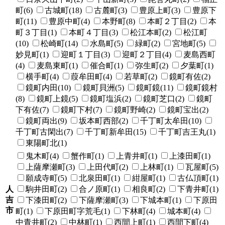
町(6)
古城町(18)
古麓町(3)
豊原上町(3)
豊原下
町(11)
豊原中町(4)
本野町(8)
本町２丁目(2)
本
町３丁目(1)
本町４丁目(3)
松江本町(2)
松江町
(10)
松崎町(14)
水島町(5)
緑町(2)
宮地町(5)
妙見町(1)
迎町１丁目(3)
迎町２丁目(4)
麦島西町
(4)
麦島東町(1)
催合町(1)
弥生町(2)
夕葉町(1)
横手町(4)
葭牟田町(4)
若草町(2)
鏡町有佐(2)
鏡町内田(10)
鏡町貝洲(5)
鏡町鏡(11)
鏡町鏡村
(8)
鏡町上鏡(5)
鏡町塩浜(2)
鏡町芝口(2)
鏡町
下有佐(7)
鏡町下村(7)
鏡町野崎(2)
鏡町宝出(2)
鏡町両出(9)
坂本町西部(2)
千丁町太牟田(10)
千丁町古閑出(7)
千丁町新牟田(15)
千丁町吉王丸(1)
東陽町北(1)
鬼木町(4)
蟹作町(1)
上青井町(1)
上漆田町(1)
上薩摩瀬町(3)
上田代町(2)
上林町(1)
瓦屋町(5)
願成寺町(5)
北泉田町(1)
紺屋町(1)
古仏頂町(1)
人
駒井田町(2)
合ノ原町(1)
相良町(2)
下青井町(1)
吉
下漆田町(2)
下薩摩瀬町(3)
下城本町(1)
下原田
市
町(1)
下原田町字荒毛(1)
下林町(4)
城本町(4)
中青井町(2)
中林町(1)
西間上町(1)
西間下町(4)