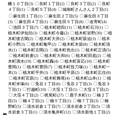
幡１０丁目(3)
良町１丁目(2)
良町３丁目(2)
良町
４丁目(1)
良町５丁目(4)
城南町さんさん２丁目(1)
麻生田１丁目(1)
麻生田２丁目(5)
麻生田３丁目
(3)
麻生田４丁目(1)
麻生田５丁目(8)
改寄町(4)
池田３丁目(7)
植木町鐙田(11)
植木町石川(1)
植木町伊知坊(3)
植木町今藤(2)
植木町岩野(30)
植
木町後古閑(2)
植木町大井(2)
植木町荻迫(3)
植木
町小野(3)
植木町亀甲(2)
植木町木留(8)
植木町清
水(1)
植木町古閑(2)
植木町色出(1)
植木町正清(5)
植木町鈴麦(2)
植木町大和(6)
植木町田底(2)
植
木町滴水(19)
植木町轟(4)
植木町富応(10)
植木町
豊岡(1)
植木町豊田(7)
植木町投刀塚(1)
植木町一
木(3)
植木町平井(3)
植木町平原(2)
植木町広住(8)
植木町宮原(1)
植木町舞尾(4)
植木町山本(1)
植
木町米塚(6)
兎谷１丁目(6)
兎谷２丁目(3)
兎谷３
丁目(1)
打越町(10)
大窪１丁目(1)
大窪３丁目(2)
大窪４丁目(2)
梶尾町(27)
鹿子木町(1)
楠２丁
目(3)
楠４丁目(2)
楠５丁目(1)
楠７丁目(3)
楠
野町(5)
清水岩倉１丁目(7)
清水岩倉２丁目(5)
清
水岩倉３丁目(1)
清水亀井町(12)
清水新地１丁目(2)