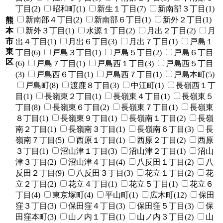
丁目(2)
昭和町(1)
新生１丁目(7)
新南部３丁目(1)
新南部４丁目(2)
新南部６丁目(1)
新外２丁目(1)
熊
本
新外３丁目(1)
水源１丁目(2)
月出２丁目(2)
月
市
出４丁目(1)
月出６丁目(3)
月出７丁目(1)
戸島１
東
丁目(6)
戸島３丁目(1)
戸島５丁目(2)
戸島６丁目
区
(6)
戸島７丁目(1)
戸島西１丁目(3)
戸島西５丁目
(3)
戸島西６丁目(1)
戸島西７丁目(1)
戸島本町(5)
戸島町(8)
渡鹿８丁目(3)
中江町(1)
長嶺西１丁
目(1)
長嶺東２丁目(1)
長嶺東４丁目(1)
長嶺東５
丁目(8)
長嶺東６丁目(2)
長嶺東７丁目(1)
長嶺東
８丁目(1)
長嶺東９丁目(1)
長嶺南１丁目(2)
長嶺
南２丁目(1)
長嶺南３丁目(1)
長嶺南６丁目(3)
長
嶺南７丁目(5)
西原１丁目(1)
西原２丁目(2)
西原
３丁目(1)
沼山津１丁目(3)
沼山津２丁目(1)
沼山
津３丁目(2)
沼山津４丁目(4)
八反田１丁目(2)
八
反田２丁目(9)
八反田３丁目(3)
花立１丁目(2)
花
立２丁目(2)
花立４丁目(1)
花立５丁目(1)
花立６
丁目(4)
東京塚町(4)
平山町(1)
広木町(12)
保田
窪３丁目(3)
保田窪４丁目(3)
保田窪５丁目(3)
保
田窪本町(3)
山ノ内１丁目(1)
山ノ内３丁目(2)
山