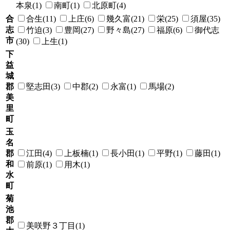
本泉(1)
南町(1)
北原町(4)
合
合生(11)
上庄(6)
幾久富(21)
栄(25)
須屋(35)
志
竹迫(3)
豊岡(27)
野々島(27)
福原(6)
御代志
市
(30)
上生(1)
下
益
城
郡
堅志田(3)
中郡(2)
永富(1)
馬場(2)
美
里
町
玉
名
郡
江田(4)
上板楠(1)
長小田(1)
平野(1)
藤田(1)
和
前原(1)
用木(1)
水
町
菊
池
郡
美咲野３丁目(1)