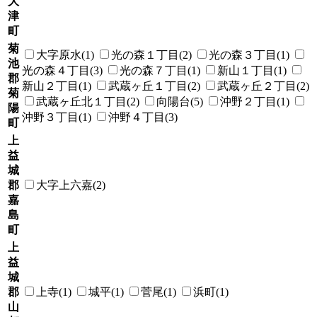
大
津
町
菊
大字原水(1)
光の森１丁目(2)
光の森３丁目(1)
池
光の森４丁目(3)
光の森７丁目(1)
新山１丁目(1)
郡
新山２丁目(1)
武蔵ヶ丘１丁目(2)
武蔵ヶ丘２丁目(2)
菊
武蔵ヶ丘北１丁目(2)
向陽台(5)
沖野２丁目(1)
陽
沖野３丁目(1)
沖野４丁目(3)
町
上
益
城
郡
大字上六嘉(2)
嘉
島
町
上
益
城
郡
上寺(1)
城平(1)
菅尾(1)
浜町(1)
山