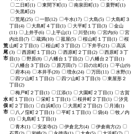
二日町(1)
東間下町(1)
南泉田町(1)
蓑野町(1)
矢黒町(2)
荒尾(25)
一部(12)
牛水(17)
大島(5)
大島町３
丁目(4)
大島町４丁目(1)
大平町１丁目(3)
金山
(11)
上井手(6)
上平山(1)
川登(18)
宮内(6)
宮
内出目(7)
蔵満(10)
菰屋(5)
桜山町１丁目(1)
桜
荒
山町２丁目(1)
桜山町３丁目(2)
下井手(21)
高浜
尾
(3)
西原町１丁目(2)
西原町２丁目(2)
西原町３丁
市
目(1)
野原(8)
八幡台１丁目(2)
八幡台２丁目(1)
八幡台３丁目(2)
原万田(7)
日の出町(1)
平山(9)
府本(4)
本井手(20)
増永(24)
万田(11)
水野(1)
四ツ山町１丁目(2)
四ツ山町３丁目(3)
東屋形２
丁目(2)
梅戸町２丁目(1)
江添(1)
大園町２丁目(1)
古賀
水
町１丁目(1)
栄町１丁目(1)
桜井町２丁目(1)
汐見
俣
町２丁目(1)
白浜町(1)
大黒町２丁目(2)
月浦(1)
市
八ノ窪町２丁目(1)
平町１丁目(1)
袋(4)
牧ノ内
(1)
丸島町１丁目(1)
青木(1)
安楽寺(2)
伊倉北方(4)
伊倉南方(2)
石貫(2)
岩崎(2)
永徳寺(1)
大倉(5)
大浜町(7)