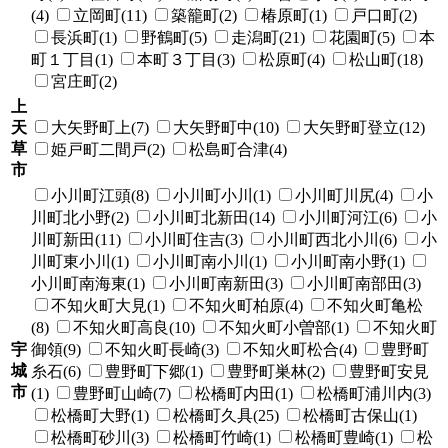
(4)
立岡町(11)
築籠町(2)
椿原町(1)
戸口町(2)
長浜町(1)
野鶴町(5)
走潟町(21)
花園町(5)
本
町１丁目(1)
本町３丁目(3)
松原町(4)
松山町(18)
宮庄町(2)
上
天
大矢野町上(7)
大矢野町中(10)
大矢野町登立(12)
草
姫戸町二間戸(2)
松島町合津(4)
市
小川町江頭(8)
小川町小川(1)
小川町川尻(4)
小
川町北小野(2)
小川町北新田(14)
小川町河江(6)
小
川町新田(11)
小川町住吉(3)
小川町西北小川(6)
小
川町東小川(1)
小川町南小川(1)
小川町南小野(1)
小川町南海東(1)
小川町南新田(3)
小川町南部田(3)
不知火町大見(1)
不知火町柏原(4)
不知火町亀松
(8)
不知火町高良(10)
不知火町小曽部(1)
不知火町
宇
御領(9)
不知火町長崎(3)
不知火町松合(4)
豊野町
城
糸石(6)
豊野町下郷(1)
豊野町巣林(2)
豊野町安見
市
(1)
豊野町山崎(7)
松橋町内田(1)
松橋町浦川内(3)
松橋町大野(1)
松橋町久具(25)
松橋町古保山(1)
松橋町砂川(3)
松橋町竹崎(1)
松橋町豊崎(1)
松