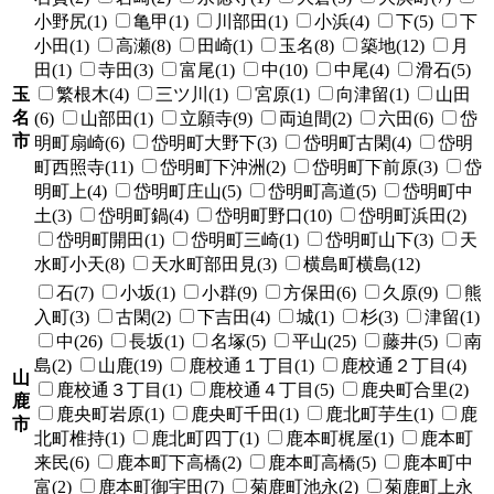
小野尻(1)
亀甲(1)
川部田(1)
小浜(4)
下(5)
下
小田(1)
高瀬(8)
田崎(1)
玉名(8)
築地(12)
月
田(1)
寺田(3)
富尾(1)
中(10)
中尾(4)
滑石(5)
玉
繁根木(4)
三ツ川(1)
宮原(1)
向津留(1)
山田
名
(6)
山部田(1)
立願寺(9)
両迫間(2)
六田(6)
岱
市
明町扇崎(6)
岱明町大野下(3)
岱明町古閑(4)
岱明
町西照寺(11)
岱明町下沖洲(2)
岱明町下前原(3)
岱
明町上(4)
岱明町庄山(5)
岱明町高道(5)
岱明町中
土(3)
岱明町鍋(4)
岱明町野口(10)
岱明町浜田(2)
岱明町開田(1)
岱明町三崎(1)
岱明町山下(3)
天
水町小天(8)
天水町部田見(3)
横島町横島(12)
石(7)
小坂(1)
小群(9)
方保田(6)
久原(9)
熊
入町(3)
古閑(2)
下吉田(4)
城(1)
杉(3)
津留(1)
中(26)
長坂(1)
名塚(5)
平山(25)
藤井(5)
南
島(2)
山鹿(19)
鹿校通１丁目(1)
鹿校通２丁目(4)
山
鹿校通３丁目(1)
鹿校通４丁目(5)
鹿央町合里(2)
鹿
鹿央町岩原(1)
鹿央町千田(1)
鹿北町芋生(1)
鹿
市
北町椎持(1)
鹿北町四丁(1)
鹿本町梶屋(1)
鹿本町
来民(6)
鹿本町下高橋(2)
鹿本町高橋(5)
鹿本町中
富(2)
鹿本町御宇田(7)
菊鹿町池永(2)
菊鹿町上永