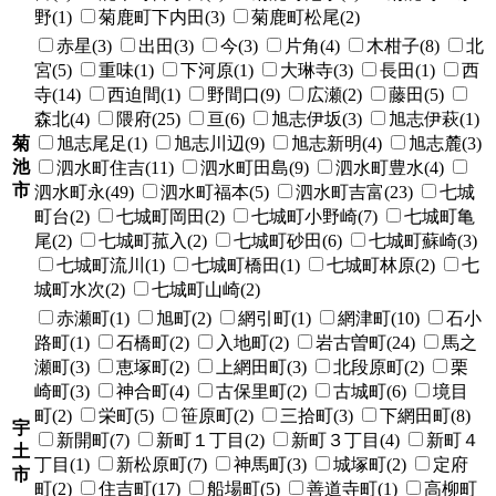
野(1)
菊鹿町下内田(3)
菊鹿町松尾(2)
赤星(3)
出田(3)
今(3)
片角(4)
木柑子(8)
北
宮(5)
重味(1)
下河原(1)
大琳寺(3)
長田(1)
西
寺(14)
西迫間(1)
野間口(9)
広瀬(2)
藤田(5)
森北(4)
隈府(25)
亘(6)
旭志伊坂(3)
旭志伊萩(1)
菊
旭志尾足(1)
旭志川辺(9)
旭志新明(4)
旭志麓(3)
池
泗水町住吉(11)
泗水町田島(9)
泗水町豊水(4)
市
泗水町永(49)
泗水町福本(5)
泗水町吉富(23)
七城
町台(2)
七城町岡田(2)
七城町小野崎(7)
七城町亀
尾(2)
七城町菰入(2)
七城町砂田(6)
七城町蘇崎(3)
七城町流川(1)
七城町橋田(1)
七城町林原(2)
七
城町水次(2)
七城町山崎(2)
赤瀬町(1)
旭町(2)
網引町(1)
網津町(10)
石小
路町(1)
石橋町(2)
入地町(2)
岩古曽町(24)
馬之
瀬町(3)
恵塚町(2)
上網田町(3)
北段原町(2)
栗
崎町(3)
神合町(4)
古保里町(2)
古城町(6)
境目
町(2)
栄町(5)
笹原町(2)
三拾町(3)
下網田町(8)
宇
新開町(7)
新町１丁目(2)
新町３丁目(4)
新町４
土
丁目(1)
新松原町(7)
神馬町(3)
城塚町(2)
定府
市
町(2)
住吉町(17)
船場町(5)
善道寺町(1)
高柳町