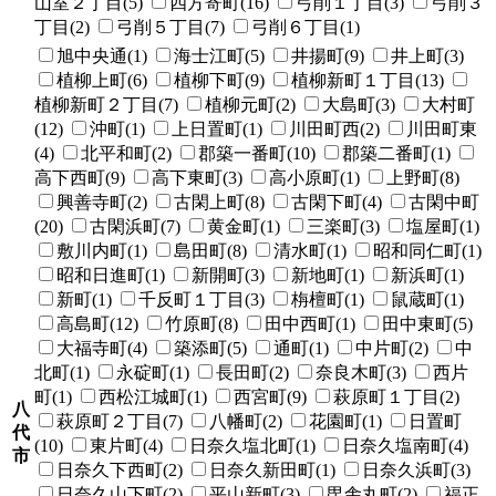
山室２丁目(5)
四方寄町(16)
弓削１丁目(3)
弓削３
丁目(2)
弓削５丁目(7)
弓削６丁目(1)
旭中央通(1)
海士江町(5)
井揚町(9)
井上町(3)
植柳上町(6)
植柳下町(9)
植柳新町１丁目(13)
植柳新町２丁目(7)
植柳元町(2)
大島町(3)
大村町
(12)
沖町(1)
上日置町(1)
川田町西(2)
川田町東
(4)
北平和町(2)
郡築一番町(10)
郡築二番町(1)
高下西町(9)
高下東町(3)
高小原町(1)
上野町(8)
興善寺町(2)
古閑上町(8)
古閑下町(4)
古閑中町
(20)
古閑浜町(7)
黄金町(1)
三楽町(3)
塩屋町(1)
敷川内町(1)
島田町(8)
清水町(1)
昭和同仁町(1)
昭和日進町(1)
新開町(3)
新地町(1)
新浜町(1)
新町(1)
千反町１丁目(3)
栴檀町(1)
鼠蔵町(1)
高島町(12)
竹原町(8)
田中西町(1)
田中東町(5)
大福寺町(4)
築添町(5)
通町(1)
中片町(2)
中
北町(1)
永碇町(1)
長田町(2)
奈良木町(3)
西片
町(1)
西松江城町(1)
西宮町(9)
萩原町１丁目(2)
八
萩原町２丁目(7)
八幡町(2)
花園町(1)
日置町
代
(10)
東片町(4)
日奈久塩北町(1)
日奈久塩南町(4)
市
日奈久下西町(2)
日奈久新田町(1)
日奈久浜町(3)
日奈久山下町(2)
平山新町(3)
毘舎丸町(2)
福正