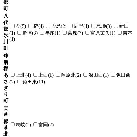
都
町
八
代
今(5)
栫(4)
鹿島(2)
鹿野(1)
島地(3)
新田
郡
(1)
野津(3)
早尾(1)
宮原(7)
宮原栄久(1)
吉本
氷
(1)
川
町
球
磨
郡
あ
上北(4)
上西(1)
岡原北(2)
深田西(1)
免田西
さ
(2)
免田東(11)
ぎ
り
町
天
草
郡
志岐(1)
富岡(2)
苓
北