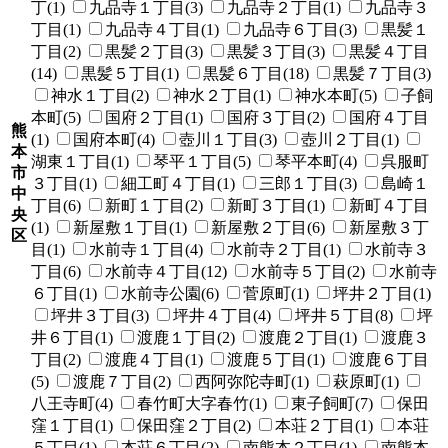
丁(1)
九品寺１丁目(3)
九品寺２丁目(1)
九品寺３
丁目(1)
九品寺４丁目(1)
九品寺６丁目(3)
黒髪１
丁目(2)
黒髪２丁目(3)
黒髪３丁目(3)
黒髪４丁目
(14)
黒髪５丁目(1)
黒髪６丁目(18)
黒髪７丁目(3)
神水１丁目(2)
神水２丁目(1)
神水本町(5)
子飼
本町(5)
国府２丁目(1)
国府３丁目(2)
国府４丁目
熊
(1)
国府本町(4)
壺川１丁目(3)
壺川２丁目(1)
本
湖東１丁目(1)
琴平１丁目(5)
琴平本町(4)
呉服町
市
３丁目(1)
細工町４丁目(1)
三郎１丁目(3)
島崎１
中
丁目(6)
新町１丁目(2)
新町３丁目(1)
新町４丁目
央
(1)
新屋敷１丁目(1)
新屋敷２丁目(6)
新屋敷３丁
区
目(1)
水前寺１丁目(4)
水前寺２丁目(1)
水前寺３
丁目(6)
水前寺４丁目(12)
水前寺５丁目(2)
水前寺
６丁目(1)
水前寺公園(6)
菅原町(1)
坪井２丁目(1)
坪井３丁目(3)
坪井４丁目(4)
坪井５丁目(8)
坪
井６丁目(1)
渡鹿１丁目(2)
渡鹿２丁目(1)
渡鹿３
丁目(2)
渡鹿４丁目(1)
渡鹿５丁目(1)
渡鹿６丁目
(5)
渡鹿７丁目(2)
西阿弥陀寺町(1)
萩原町(1)
八王寺町(4)
春竹町大字春竹(1)
東子飼町(7)
保田
窪１丁目(1)
保田窪２丁目(2)
本荘２丁目(1)
本荘
５丁目(1)
本荘６丁目(2)
南熊本２丁目(1)
南熊本