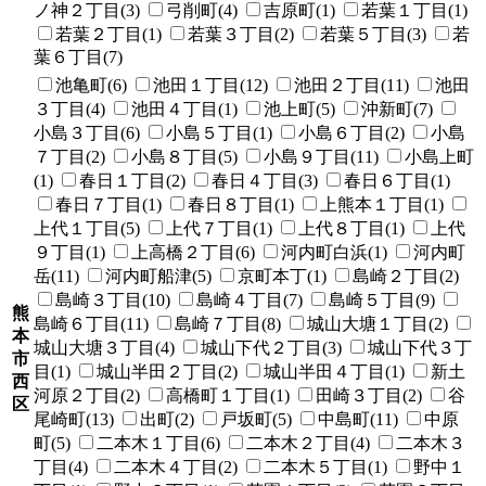
ノ神２丁目(3)
弓削町(4)
吉原町(1)
若葉１丁目(1)
若葉２丁目(1)
若葉３丁目(2)
若葉５丁目(3)
若
葉６丁目(7)
池亀町(6)
池田１丁目(12)
池田２丁目(11)
池田
３丁目(4)
池田４丁目(1)
池上町(5)
沖新町(7)
小島３丁目(6)
小島５丁目(1)
小島６丁目(2)
小島
７丁目(2)
小島８丁目(5)
小島９丁目(11)
小島上町
(1)
春日１丁目(2)
春日４丁目(3)
春日６丁目(1)
春日７丁目(1)
春日８丁目(1)
上熊本１丁目(1)
上代１丁目(5)
上代７丁目(1)
上代８丁目(1)
上代
９丁目(1)
上高橋２丁目(6)
河内町白浜(1)
河内町
岳(11)
河内町船津(5)
京町本丁(1)
島崎２丁目(2)
島崎３丁目(10)
島崎４丁目(7)
島崎５丁目(9)
熊
島崎６丁目(11)
島崎７丁目(8)
城山大塘１丁目(2)
本
城山大塘３丁目(4)
城山下代２丁目(3)
城山下代３丁
市
目(1)
城山半田２丁目(2)
城山半田４丁目(1)
新土
西
河原２丁目(2)
高橋町１丁目(1)
田崎３丁目(2)
谷
区
尾崎町(13)
出町(2)
戸坂町(5)
中島町(11)
中原
町(5)
二本木１丁目(6)
二本木２丁目(4)
二本木３
丁目(4)
二本木４丁目(2)
二本木５丁目(1)
野中１