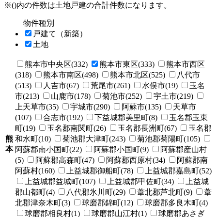
※()内の件数は土地戸建の合計件数になります。
物件種別
戸建て（新築）
土地
熊本市中央区(332)
熊本市東区(333)
熊本市西区
(318)
熊本市南区(498)
熊本市北区(525)
八代市
(513)
人吉市(67)
荒尾市(261)
水俣市(19)
玉名
市(213)
山鹿市(178)
菊池市(252)
宇土市(219)
上天草市(35)
宇城市(290)
阿蘇市(135)
天草市
(107)
合志市(192)
下益城郡美里町(8)
玉名郡玉東
町(19)
玉名郡南関町(26)
玉名郡長洲町(67)
玉名郡
熊
和水町(10)
菊池郡大津町(243)
菊池郡菊陽町(105)
本
阿蘇郡南小国町(22)
阿蘇郡小国町(9)
阿蘇郡産山村
(5)
阿蘇郡高森町(47)
阿蘇郡西原村(34)
阿蘇郡南
阿蘇村(160)
上益城郡御船町(78)
上益城郡嘉島町(52)
上益城郡益城町(107)
上益城郡甲佐町(34)
上益城
郡山都町(4)
八代郡氷川町(29)
葦北郡芦北町(9)
葦
北郡津奈木町(3)
球磨郡錦町(12)
球磨郡多良木町(4)
球磨郡相良村(1)
球磨郡山江村(1)
球磨郡あさぎ