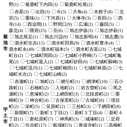
野(1)
菊鹿町下内田(3)
菊鹿町松尾(2)
赤星(3)
出田(3)
今(3)
片角(4)
木柑子(8)
北
宮(5)
重味(1)
下河原(1)
大琳寺(3)
長田(1)
西
寺(14)
西迫間(1)
野間口(9)
広瀬(2)
藤田(5)
森北(4)
隈府(25)
亘(6)
旭志伊坂(3)
旭志伊萩(1)
菊
旭志尾足(1)
旭志川辺(9)
旭志新明(4)
旭志麓(3)
池
泗水町住吉(11)
泗水町田島(9)
泗水町豊水(4)
市
泗水町永(49)
泗水町福本(5)
泗水町吉富(23)
七城
町台(2)
七城町岡田(2)
七城町小野崎(7)
七城町亀
尾(2)
七城町菰入(2)
七城町砂田(6)
七城町蘇崎(3)
七城町流川(1)
七城町橋田(1)
七城町林原(2)
七
城町水次(2)
七城町山崎(2)
赤瀬町(1)
旭町(2)
網引町(1)
網津町(10)
石小
路町(1)
石橋町(2)
入地町(2)
岩古曽町(24)
馬之
瀬町(3)
恵塚町(2)
上網田町(3)
北段原町(2)
栗
崎町(3)
神合町(4)
古保里町(2)
古城町(6)
境目
町(2)
栄町(5)
笹原町(2)
三拾町(3)
下網田町(8)
宇
新開町(7)
新町１丁目(2)
新町３丁目(4)
新町４
土
丁目(1)
新松原町(7)
神馬町(3)
城塚町(2)
定府
市
町(2)
住吉町(17)
船場町(5)
善道寺町(1)
高柳町