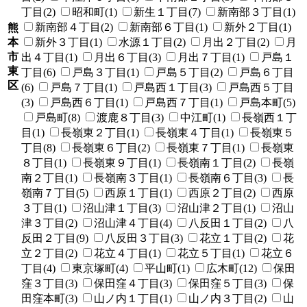
丁目(2)
昭和町(1)
新生１丁目(7)
新南部３丁目(1)
新南部４丁目(2)
新南部６丁目(1)
新外２丁目(1)
熊
本
新外３丁目(1)
水源１丁目(2)
月出２丁目(2)
月
市
出４丁目(1)
月出６丁目(3)
月出７丁目(1)
戸島１
東
丁目(6)
戸島３丁目(1)
戸島５丁目(2)
戸島６丁目
区
(6)
戸島７丁目(1)
戸島西１丁目(3)
戸島西５丁目
(3)
戸島西６丁目(1)
戸島西７丁目(1)
戸島本町(5)
戸島町(8)
渡鹿８丁目(3)
中江町(1)
長嶺西１丁
目(1)
長嶺東２丁目(1)
長嶺東４丁目(1)
長嶺東５
丁目(8)
長嶺東６丁目(2)
長嶺東７丁目(1)
長嶺東
８丁目(1)
長嶺東９丁目(1)
長嶺南１丁目(2)
長嶺
南２丁目(1)
長嶺南３丁目(1)
長嶺南６丁目(3)
長
嶺南７丁目(5)
西原１丁目(1)
西原２丁目(2)
西原
３丁目(1)
沼山津１丁目(3)
沼山津２丁目(1)
沼山
津３丁目(2)
沼山津４丁目(4)
八反田１丁目(2)
八
反田２丁目(9)
八反田３丁目(3)
花立１丁目(2)
花
立２丁目(2)
花立４丁目(1)
花立５丁目(1)
花立６
丁目(4)
東京塚町(4)
平山町(1)
広木町(12)
保田
窪３丁目(3)
保田窪４丁目(3)
保田窪５丁目(3)
保
田窪本町(3)
山ノ内１丁目(1)
山ノ内３丁目(2)
山