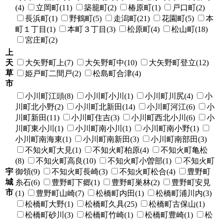
(4)
立岡町(11)
築籠町(2)
椿原町(1)
戸口町(2)
長浜町(1)
野鶴町(5)
走潟町(21)
花園町(5)
本
町１丁目(1)
本町３丁目(3)
松原町(4)
松山町(18)
宮庄町(2)
上
天
大矢野町上(7)
大矢野町中(10)
大矢野町登立(12)
草
姫戸町二間戸(2)
松島町合津(4)
市
小川町江頭(8)
小川町小川(1)
小川町川尻(4)
小
川町北小野(2)
小川町北新田(14)
小川町河江(6)
小
川町新田(11)
小川町住吉(3)
小川町西北小川(6)
小
川町東小川(1)
小川町南小川(1)
小川町南小野(1)
小川町南海東(1)
小川町南新田(3)
小川町南部田(3)
不知火町大見(1)
不知火町柏原(4)
不知火町亀松
(8)
不知火町高良(10)
不知火町小曽部(1)
不知火町
宇
御領(9)
不知火町長崎(3)
不知火町松合(4)
豊野町
城
糸石(6)
豊野町下郷(1)
豊野町巣林(2)
豊野町安見
市
(1)
豊野町山崎(7)
松橋町内田(1)
松橋町浦川内(3)
松橋町大野(1)
松橋町久具(25)
松橋町古保山(1)
松橋町砂川(3)
松橋町竹崎(1)
松橋町豊崎(1)
松