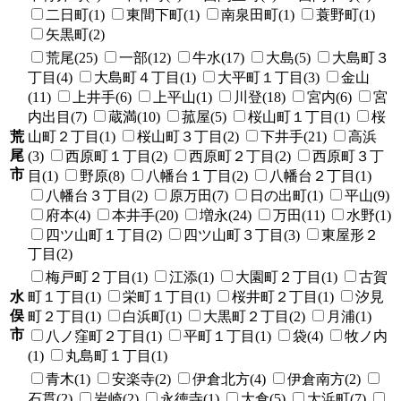
二日町(1)
東間下町(1)
南泉田町(1)
蓑野町(1)
矢黒町(2)
荒尾(25)
一部(12)
牛水(17)
大島(5)
大島町３
丁目(4)
大島町４丁目(1)
大平町１丁目(3)
金山
(11)
上井手(6)
上平山(1)
川登(18)
宮内(6)
宮
内出目(7)
蔵満(10)
菰屋(5)
桜山町１丁目(1)
桜
荒
山町２丁目(1)
桜山町３丁目(2)
下井手(21)
高浜
尾
(3)
西原町１丁目(2)
西原町２丁目(2)
西原町３丁
市
目(1)
野原(8)
八幡台１丁目(2)
八幡台２丁目(1)
八幡台３丁目(2)
原万田(7)
日の出町(1)
平山(9)
府本(4)
本井手(20)
増永(24)
万田(11)
水野(1)
四ツ山町１丁目(2)
四ツ山町３丁目(3)
東屋形２
丁目(2)
梅戸町２丁目(1)
江添(1)
大園町２丁目(1)
古賀
水
町１丁目(1)
栄町１丁目(1)
桜井町２丁目(1)
汐見
俣
町２丁目(1)
白浜町(1)
大黒町２丁目(2)
月浦(1)
市
八ノ窪町２丁目(1)
平町１丁目(1)
袋(4)
牧ノ内
(1)
丸島町１丁目(1)
青木(1)
安楽寺(2)
伊倉北方(4)
伊倉南方(2)
石貫(2)
岩崎(2)
永徳寺(1)
大倉(5)
大浜町(7)