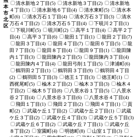
熊
清水新地２丁目(5)
清水新地３丁目(2)
清水新地
本
４丁目(1)
清水新地６丁目(4)
清水東町(5)
清水本
市
町(6)
清水万石１丁目(4)
清水万石３丁目(3)
清水
北
万石４丁目(2)
清水万石５丁目(4)
下硯川２丁目(1)
区
下硯川町(5)
硯川町(2)
高平１丁目(4)
高平２丁
目(4)
高平３丁目(6)
龍田１丁目(1)
龍田２丁目(7)
龍田３丁目(4)
龍田４丁目(7)
龍田６丁目(5)
龍
田７丁目(3)
龍田８丁目(4)
龍田９丁目(1)
龍田陳
内１丁目(3)
龍田陳内２丁目(5)
龍田陳内３丁目(4)
龍田陳内４丁目(4)
龍田弓削１丁目(5)
津浦町(6)
鶴羽田２丁目(1)
鶴羽田３丁目(9)
鶴羽田４丁目
(2)
鶴羽田５丁目(3)
徳王１丁目(3)
徳王町(1)
西梶尾町(5)
楡木２丁目(2)
楡木３丁目(3)
楡木４
丁目(2)
楡木５丁目(8)
八景水谷１丁目(5)
八景水
谷２丁目(4)
八景水谷３丁目(6)
八景水谷４丁目(4)
飛田１丁目(1)
飛田２丁目(2)
飛田４丁目(1)
貢
町(2)
武蔵ケ丘１丁目(2)
武蔵ケ丘２丁目(1)
武蔵
ケ丘３丁目(2)
武蔵ケ丘４丁目(3)
武蔵ケ丘５丁目(3)
武蔵ケ丘６丁目(2)
武蔵ケ丘７丁目(1)
武蔵ケ丘
８丁目(2)
室園町(4)
明徳町(8)
山室１丁目(3)