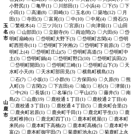
小野尻(1)
亀甲(1)
川部田(1)
小浜(4)
下(5)
下
小田(1)
高瀬(8)
田崎(1)
玉名(8)
築地(12)
月
田(1)
寺田(3)
富尾(1)
中(10)
中尾(4)
滑石(5)
玉
繁根木(4)
三ツ川(1)
宮原(1)
向津留(1)
山田
名
(6)
山部田(1)
立願寺(9)
両迫間(2)
六田(6)
岱
市
明町扇崎(6)
岱明町大野下(3)
岱明町古閑(4)
岱明
町西照寺(11)
岱明町下沖洲(2)
岱明町下前原(3)
岱
明町上(4)
岱明町庄山(5)
岱明町高道(5)
岱明町中
土(3)
岱明町鍋(4)
岱明町野口(10)
岱明町浜田(2)
岱明町開田(1)
岱明町三崎(1)
岱明町山下(3)
天
水町小天(8)
天水町部田見(3)
横島町横島(12)
石(7)
小坂(1)
小群(9)
方保田(6)
久原(9)
熊
入町(3)
古閑(2)
下吉田(4)
城(1)
杉(3)
津留(1)
中(26)
長坂(1)
名塚(5)
平山(25)
藤井(5)
南
島(2)
山鹿(19)
鹿校通１丁目(1)
鹿校通２丁目(4)
山
鹿校通３丁目(1)
鹿校通４丁目(5)
鹿央町合里(2)
鹿
鹿央町岩原(1)
鹿央町千田(1)
鹿北町芋生(1)
鹿
市
北町椎持(1)
鹿北町四丁(1)
鹿本町梶屋(1)
鹿本町
来民(6)
鹿本町下高橋(2)
鹿本町高橋(5)
鹿本町中
富(2)
鹿本町御宇田(7)
菊鹿町池永(2)
菊鹿町上永