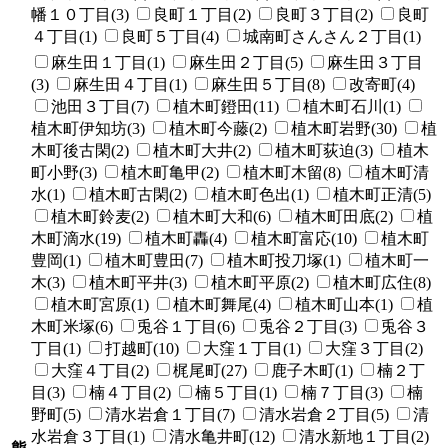
幡１０丁目(3)
良町１丁目(2)
良町３丁目(2)
良町
４丁目(1)
良町５丁目(4)
城南町さんさん２丁目(1)
麻生田１丁目(1)
麻生田２丁目(5)
麻生田３丁目
(3)
麻生田４丁目(1)
麻生田５丁目(8)
改寄町(4)
池田３丁目(7)
植木町鐙田(11)
植木町石川(1)
植木町伊知坊(3)
植木町今藤(2)
植木町岩野(30)
植
木町後古閑(2)
植木町大井(2)
植木町荻迫(3)
植木
町小野(3)
植木町亀甲(2)
植木町木留(8)
植木町清
水(1)
植木町古閑(2)
植木町色出(1)
植木町正清(5)
植木町鈴麦(2)
植木町大和(6)
植木町田底(2)
植
木町滴水(19)
植木町轟(4)
植木町富応(10)
植木町
豊岡(1)
植木町豊田(7)
植木町投刀塚(1)
植木町一
木(3)
植木町平井(3)
植木町平原(2)
植木町広住(8)
植木町宮原(1)
植木町舞尾(4)
植木町山本(1)
植
木町米塚(6)
兎谷１丁目(6)
兎谷２丁目(3)
兎谷３
丁目(1)
打越町(10)
大窪１丁目(1)
大窪３丁目(2)
大窪４丁目(2)
梶尾町(27)
鹿子木町(1)
楠２丁
目(3)
楠４丁目(2)
楠５丁目(1)
楠７丁目(3)
楠
野町(5)
清水岩倉１丁目(7)
清水岩倉２丁目(5)
清
水岩倉３丁目(1)
清水亀井町(12)
清水新地１丁目(2)