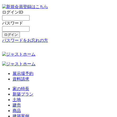
ログインID
パスワード
パスワードをお忘れの方
展示場予約
資料請求
家の特長
新築プラン
土地
建売
商品
建築実例