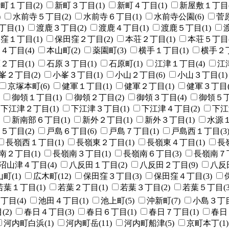
町１丁目(2)
新町３丁目(1)
新町４丁目(1)
新屋敷１丁目(
)
水前寺５丁目(2)
水前寺６丁目(1)
水前寺公園(6)
菅原
目(1)
渡鹿３丁目(2)
渡鹿４丁目(1)
渡鹿５丁目(1)
窪１丁目(1)
保田窪２丁目(2)
本荘２丁目(1)
本荘５丁目(
４丁目(4)
本山町(2)
薬園町(3)
横手１丁目(1)
横手２丁
２丁目(1)
石原３丁目(1)
石原町(1)
江津１丁目(4)
江
峯２丁目(2)
小峯３丁目(1)
小山２丁目(6)
小山３丁目(1)
京塚本町(6)
健軍１丁目(1)
健軍２丁目(1)
健軍３丁目(
御領１丁目(1)
御領２丁目(2)
御領３丁目(4)
御領５丁
下江津２丁目(1)
下江津３丁目(1)
下江津４丁目(2)
下江
新南部６丁目(1)
新外２丁目(1)
新外３丁目(1)
水源１
５丁目(2)
戸島６丁目(6)
戸島７丁目(1)
戸島西１丁目(3
長嶺西１丁目(1)
長嶺東２丁目(1)
長嶺東４丁目(1)
長
南２丁目(1)
長嶺南３丁目(1)
長嶺南６丁目(3)
長嶺南７丁
沼山津４丁目(4)
八反田１丁目(2)
八反田２丁目(9)
八反
町(1)
広木町(12)
保田窪３丁目(3)
保田窪４丁目(3)
若葉１丁目(1)
若葉２丁目(1)
若葉３丁目(2)
若葉５丁目(3
丁目(4)
池田４丁目(1)
池上町(5)
沖新町(7)
小島３丁目
2)
春日４丁目(3)
春日６丁目(1)
春日７丁目(1)
春日
河内町白浜(1)
河内町岳(11)
河内町船津(5)
京町本丁(1)