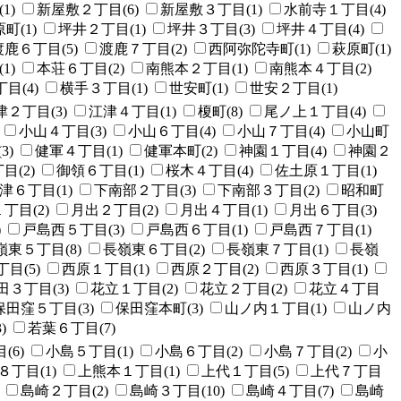
1)
新屋敷２丁目(6)
新屋敷３丁目(1)
水前寺１丁目(4)
町(1)
坪井２丁目(1)
坪井３丁目(3)
坪井４丁目(4)
渡鹿６丁目(5)
渡鹿７丁目(2)
西阿弥陀寺町(1)
萩原町(1)
1)
本荘６丁目(2)
南熊本２丁目(1)
南熊本４丁目(2)
目(4)
横手３丁目(1)
世安町(1)
世安２丁目(1)
津２丁目(3)
江津４丁目(1)
榎町(8)
尾ノ上１丁目(4)
小山４丁目(3)
小山６丁目(4)
小山７丁目(4)
小山町
3)
健軍４丁目(1)
健軍本町(2)
神園１丁目(4)
神園２
目(2)
御領６丁目(1)
桜木４丁目(4)
佐土原１丁目(1)
津６丁目(1)
下南部２丁目(3)
下南部３丁目(2)
昭和町
丁目(2)
月出２丁目(2)
月出４丁目(1)
月出６丁目(3)
)
戸島西５丁目(3)
戸島西６丁目(1)
戸島西７丁目(1)
嶺東５丁目(8)
長嶺東６丁目(2)
長嶺東７丁目(1)
長嶺
目(5)
西原１丁目(1)
西原２丁目(2)
西原３丁目(1)
田３丁目(3)
花立１丁目(2)
花立２丁目(2)
花立４丁目
保田窪５丁目(3)
保田窪本町(3)
山ノ内１丁目(1)
山ノ内
)
若葉６丁目(7)
(6)
小島５丁目(1)
小島６丁目(2)
小島７丁目(2)
小
８丁目(1)
上熊本１丁目(1)
上代１丁目(5)
上代７丁目
島崎２丁目(2)
島崎３丁目(10)
島崎４丁目(7)
島崎