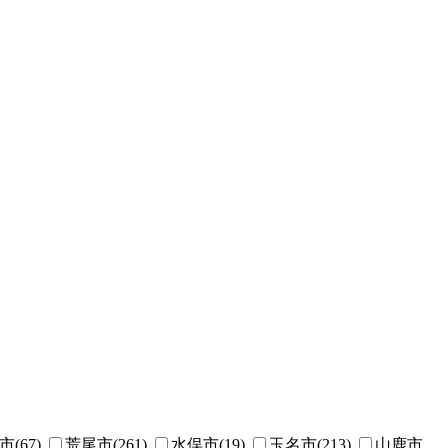
(67)
荒尾市(261)
水俣市(19)
玉名市(213)
山鹿市