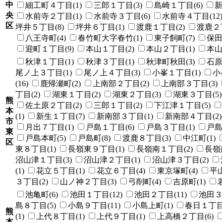
中
細工町４丁目(1)
三郎１丁目(3)
島崎１丁目(6)
新
央
水前寺２丁目(1)
水前寺３丁目(6)
水前寺４丁目(12
区
坪井５丁目(8)
坪井６丁目(1)
渡鹿１丁目(2)
渡鹿２丁
八王寺町(4)
春竹町大字春竹(1)
東子飼町(7)
保田
迎町１丁目(9)
本山１丁目(2)
本山２丁目(1)
本山
秋津１丁目(1)
秋津３丁目(1)
秋津町秋田(3)
石原
尾ノ上３丁目(1)
尾ノ上４丁目(3)
小峯１丁目(1)
小
(16)
鹿帰瀬町(2)
上南部２丁目(2)
上南部３丁目(3)
丁目(2)
湖東１丁目(2)
湖東２丁目(3)
湖東３丁目(5)
熊
佐土原２丁目(2)
三郎１丁目(2)
下江津１丁目(5)
本
(1)
新生１丁目(7)
新南部３丁目(1)
新南部４丁目(2)
市
月出７丁目(1)
戸島１丁目(6)
戸島３丁目(1)
戸島
東
戸島本町(5)
戸島町(8)
渡鹿８丁目(3)
中江町(1)
区
東８丁目(1)
長嶺東９丁目(1)
長嶺南１丁目(2)
長嶺
沼山津１丁目(3)
沼山津２丁目(1)
沼山津３丁目(2)
(1)
花立５丁目(1)
花立６丁目(4)
東京塚町(4)
平山
３丁目(2)
山ノ神２丁目(3)
弓削町(4)
吉原町(1)
池亀町(6)
池田１丁目(12)
池田２丁目(11)
池田３
島８丁目(5)
小島９丁目(11)
小島上町(1)
春日１丁目(
熊
(1)
上代８丁目(1)
上代９丁目(1)
上高橋２丁目(6)
本