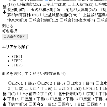
(178)
菊池市(252)
宇土市(219)
上天草市(35)
宇城市
熊
長洲町(67)
玉名郡和水町(10)
菊池郡大津町(243)
菊
本
蘇郡南阿蘇村(160)
上益城郡御船町(78)
上益城郡嘉島町(
津奈木町(3)
球磨郡錦町(12)
球磨郡多良木町(4)
球磨
閉じる
町名選択
エリアから探す
STEP1
STEP2
STEP3
町名を選択してください(複数選択可)
出水１丁目(2)
出水２丁目(3)
出水３丁目(4)
出水
２丁目(2)
大江４丁目(6)
大江５丁目(2)
帯山１丁目(
目(2)
上水前寺２丁目(3)
北千反畑町(2)
京町１丁目(
熊
丁目(3)
黒髪１丁目(2)
黒髪２丁目(3)
黒髪３丁目(3)
本
市
子飼本町(5)
国府２丁目(1)
国府３丁目(2)
国府４丁目