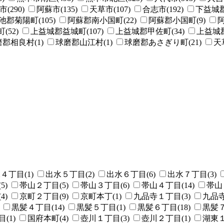
(290)
阿蘇市(135)
天草市(107)
合志市(192)
下益城郡
池郡菊陽町(105)
阿蘇郡南小国町(22)
阿蘇郡小国町(9)
阿
52)
上益城郡益城町(107)
上益城郡甲佐町(34)
上益城郡
郡相良村(1)
球磨郡山江村(1)
球磨郡あさぎり町(21)
天
４丁目(1)
出水５丁目(2)
出水６丁目(6)
出水７丁目(3)
5)
帯山２丁目(5)
帯山３丁目(6)
帯山４丁目(14)
帯山
4)
京町２丁目(9)
京町本丁(1)
九品寺１丁目(3)
九品寺
黒髪４丁目(14)
黒髪５丁目(1)
黒髪６丁目(18)
黒髪７
(1)
国府本町(4)
壺川１丁目(3)
壺川２丁目(1)
湖東１