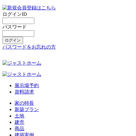
ログインID
パスワード
パスワードをお忘れの方
展示場予約
資料請求
家の特長
新築プラン
土地
建売
商品
建築実例