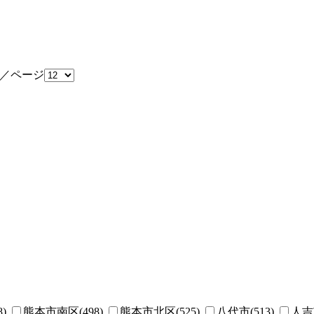
／ページ
)
熊本市南区(498)
熊本市北区(525)
八代市(513)
人吉市