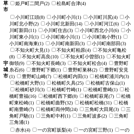
草
姫戸町二間戸(2)
松島町合津(4)
市
小川町江頭(8)
小川町小川(1)
小川町川尻(4)
小
川町北小野(2)
小川町北新田(14)
小川町河江(6)
小
川町新田(11)
小川町住吉(3)
小川町西北小川(6)
小
川町東小川(1)
小川町南小川(1)
小川町南小野(1)
小川町南海東(1)
小川町南新田(3)
小川町南部田(3)
不知火町大見(1)
不知火町柏原(4)
不知火町亀松
(8)
不知火町高良(10)
不知火町小曽部(1)
不知火町
宇
御領(9)
不知火町長崎(3)
不知火町松合(4)
豊野町
城
糸石(6)
豊野町下郷(1)
豊野町巣林(2)
豊野町安見
市
(1)
豊野町山崎(7)
松橋町内田(1)
松橋町浦川内(3)
松橋町大野(1)
松橋町久具(25)
松橋町古保山(1)
松橋町砂川(3)
松橋町竹崎(1)
松橋町豊崎(1)
松
橋町豊福(16)
松橋町西下郷(8)
松橋町萩尾(7)
松橋
町東松崎(1)
松橋町曲野(32)
松橋町松橋(31)
松橋
町南豊崎(7)
松橋町両仲間(24)
三角町大田尾(3)
三
角町戸馳(1)
三角町中村(1)
三角町波多(2)
三角町
三角浦(1)
赤水(4)
一の宮町坂梨(4)
一の宮町三野(1)
一の