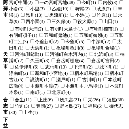
阿
宮町中通(2)
一の宮町宮地(48)
今町(1)
内牧(8)
蘇
小倉(3)
小里(3)
乙姫(19)
狩尾(2)
蔵原(2)
車
市
帰(1)
黒川(13)
黒流町(1)
小池(1)
竹原(1)
永
草(9)
西小園(3)
三久保(4)
役犬原(1)
山田(1)
有明町大浦(2)
有明町大島子(1)
有明町楠甫(1)
有明町須子(1)
五和町鬼池(1)
五和町御領(3)
五和
町二江(3)
今釜新町(2)
今釜町(5)
牛深町(2)
太
田町(1)
大浜町(1)
亀場町亀川(8)
亀場町食場(1)
天
河浦町崎津(1)
河浦町白木河内(1)
北浜町(3)
楠
草
浦町(2)
久玉町(8)
倉岳町棚底(4)
倉岳町宮田(2)
市
佐伊津町(6)
志柿町(13)
下浦町(2)
城下町(1)
浄南町(2)
新和町小宮地(4)
栖本町馬場(1)
栖本町
古江(5)
諏訪町(1)
瀬戸町(1)
古川町(1)
本渡町
広瀬(4)
本渡町本渡(7)
本渡町本戸馬場(1)
本渡町
本泉(1)
南町(1)
北原町(4)
合
合生(11)
上庄(6)
幾久富(21)
栄(26)
須屋(36)
志
竹迫(3)
豊岡(27)
野々島(27)
福原(6)
御代志
市
(30)
上生(1)
下
益