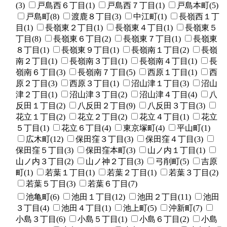
(3)
戸島西６丁目(1)
戸島西７丁目(1)
戸島本町(5)
戸島町(8)
渡鹿８丁目(3)
中江町(1)
長嶺西１丁
目(1)
長嶺東２丁目(1)
長嶺東４丁目(1)
長嶺東５
丁目(8)
長嶺東６丁目(2)
長嶺東７丁目(1)
長嶺東
８丁目(1)
長嶺東９丁目(1)
長嶺南１丁目(2)
長嶺
南２丁目(1)
長嶺南３丁目(1)
長嶺南４丁目(1)
長
嶺南６丁目(3)
長嶺南７丁目(5)
西原１丁目(1)
西
原２丁目(3)
西原３丁目(1)
沼山津１丁目(3)
沼山
津２丁目(1)
沼山津３丁目(2)
沼山津４丁目(4)
八
反田１丁目(2)
八反田２丁目(9)
八反田３丁目(3)
花立１丁目(2)
花立２丁目(2)
花立４丁目(1)
花立
５丁目(1)
花立６丁目(4)
東京塚町(4)
平山町(1)
広木町(12)
保田窪３丁目(3)
保田窪４丁目(3)
保田窪５丁目(3)
保田窪本町(3)
山ノ内１丁目(1)
山ノ内３丁目(2)
山ノ神２丁目(3)
弓削町(5)
吉原
町(1)
若葉１丁目(1)
若葉２丁目(1)
若葉３丁目(2)
若葉５丁目(3)
若葉６丁目(7)
池亀町(6)
池田１丁目(12)
池田２丁目(11)
池田
３丁目(4)
池田４丁目(1)
池上町(5)
沖新町(7)
小島３丁目(6)
小島５丁目(1)
小島６丁目(2)
小島