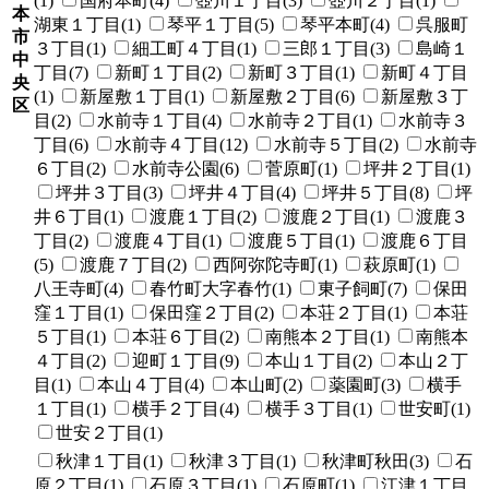
(1)
国府本町(4)
壺川１丁目(3)
壺川２丁目(1)
本
湖東１丁目(1)
琴平１丁目(5)
琴平本町(4)
呉服町
市
３丁目(1)
細工町４丁目(1)
三郎１丁目(3)
島崎１
中
丁目(7)
新町１丁目(2)
新町３丁目(1)
新町４丁目
央
(1)
新屋敷１丁目(1)
新屋敷２丁目(6)
新屋敷３丁
区
目(2)
水前寺１丁目(4)
水前寺２丁目(1)
水前寺３
丁目(6)
水前寺４丁目(12)
水前寺５丁目(2)
水前寺
６丁目(2)
水前寺公園(6)
菅原町(1)
坪井２丁目(1)
坪井３丁目(3)
坪井４丁目(4)
坪井５丁目(8)
坪
井６丁目(1)
渡鹿１丁目(2)
渡鹿２丁目(1)
渡鹿３
丁目(2)
渡鹿４丁目(1)
渡鹿５丁目(1)
渡鹿６丁目
(5)
渡鹿７丁目(2)
西阿弥陀寺町(1)
萩原町(1)
八王寺町(4)
春竹町大字春竹(1)
東子飼町(7)
保田
窪１丁目(1)
保田窪２丁目(2)
本荘２丁目(1)
本荘
５丁目(1)
本荘６丁目(2)
南熊本２丁目(1)
南熊本
４丁目(2)
迎町１丁目(9)
本山１丁目(2)
本山２丁
目(1)
本山４丁目(4)
本山町(2)
薬園町(3)
横手
１丁目(1)
横手２丁目(4)
横手３丁目(1)
世安町(1)
世安２丁目(1)
秋津１丁目(1)
秋津３丁目(1)
秋津町秋田(3)
石
原２丁目(1)
石原３丁目(1)
石原町(1)
江津１丁目