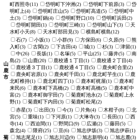
町西照寺(11)
岱明町下沖洲(2)
岱明町下前原(3)
岱
明町上(4)
岱明町庄山(5)
岱明町高道(5)
岱明町中
土(3)
岱明町鍋(4)
岱明町野口(10)
岱明町浜田(2)
岱明町開田(1)
岱明町三崎(1)
岱明町山下(3)
天
水町小天(8)
天水町部田見(3)
横島町横島(12)
石(7)
小坂(1)
小群(9)
方保田(6)
久原(9)
熊
入町(3)
古閑(2)
下吉田(4)
城(1)
杉(3)
津留(1)
中(26)
長坂(1)
名塚(5)
平山(25)
藤井(5)
南
島(2)
山鹿(20)
鹿校通１丁目(1)
鹿校通２丁目(4)
山
鹿校通３丁目(1)
鹿校通４丁目(5)
鹿央町合里(2)
鹿
鹿央町岩原(1)
鹿央町千田(1)
鹿北町芋生(1)
鹿
市
北町椎持(1)
鹿北町四丁(1)
鹿本町梶屋(1)
鹿本町
来民(6)
鹿本町下高橋(2)
鹿本町高橋(5)
鹿本町中
富(2)
鹿本町御宇田(7)
菊鹿町池永(2)
菊鹿町上永
野(1)
菊鹿町下内田(3)
菊鹿町松尾(2)
赤星(3)
出田(3)
今(3)
片角(4)
木柑子(8)
北
宮(5)
重味(1)
下河原(1)
大琳寺(3)
長田(1)
西
寺(14)
西迫間(1)
野間口(9)
広瀬(2)
藤田(5)
森北(4)
隈府(25)
亘(6)
旭志伊坂(3)
旭志伊萩(1)
菊
旭志尾足(1)
旭志川辺(9)
旭志新明(4)
旭志麓(3)