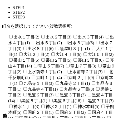
STEP1
STEP2
STEP3
町名を選択してください(複数選択可)
出水１丁目(2)
出水２丁目(3)
出水３丁目(4)
出
水４丁目(1)
出水５丁目(2)
出水６丁目(6)
出水７
丁目(3)
出水８丁目(6)
魚屋町３丁目(1)
大江１丁
目(1)
大江２丁目(2)
大江４丁目(6)
大江５丁目(2)
帯山１丁目(5)
帯山２丁目(5)
帯山３丁目(6)
帯
山４丁目(14)
帯山５丁目(7)
帯山７丁目(3)
帯山９
丁目(2)
上水前寺１丁目(2)
上水前寺２丁目(3)
北
千反畑町(2)
京町１丁目(4)
京町２丁目(9)
京町本
丁(1)
九品寺１丁目(3)
九品寺２丁目(1)
九品寺３
丁目(1)
九品寺４丁目(1)
九品寺６丁目(3)
黒髪１
丁目(2)
黒髪２丁目(3)
黒髪３丁目(3)
黒髪４丁目
(14)
黒髪５丁目(1)
黒髪６丁目(18)
黒髪７丁目(3)
神水１丁目(3)
神水２丁目(1)
神水本町(5)
子飼
本町(5)
国府２丁目(1)
国府３丁目(2)
国府４丁目
熊