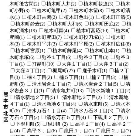
木町後古閑(2)
植木町大井(2)
植木町荻迫(3)
植木
町小野(3)
植木町亀甲(2)
植木町木留(8)
植木町清
水(1)
植木町古閑(2)
植木町色出(1)
植木町正清(5)
植木町鈴麦(2)
植木町大和(6)
植木町田底(2)
植
木町滴水(19)
植木町轟(4)
植木町富応(10)
植木町
豊岡(1)
植木町豊田(7)
植木町投刀塚(1)
植木町一
木(3)
植木町平井(3)
植木町平原(2)
植木町広住(8)
植木町宮原(1)
植木町舞尾(4)
植木町山本(1)
植
木町米塚(6)
兎谷１丁目(6)
兎谷２丁目(3)
兎谷３
丁目(1)
打越町(10)
大窪１丁目(1)
大窪３丁目(2)
大窪４丁目(2)
梶尾町(27)
鹿子木町(1)
楠２丁
目(3)
楠４丁目(2)
楠５丁目(1)
楠７丁目(3)
楠
野町(5)
清水岩倉１丁目(7)
清水岩倉２丁目(5)
清
水岩倉３丁目(1)
清水亀井町(13)
清水新地１丁目(2)
熊
清水新地２丁目(5)
清水新地３丁目(2)
清水新地
本
４丁目(1)
清水新地６丁目(4)
清水東町(5)
清水本
市
町(6)
清水万石１丁目(4)
清水万石３丁目(3)
清水
北
万石４丁目(2)
清水万石５丁目(4)
下硯川２丁目(1)
区
下硯川町(5)
硯川町(2)
高平１丁目(4)
高平２丁
目(4)
高平３丁目(6)
龍田１丁目(1)
龍田２丁目(7)