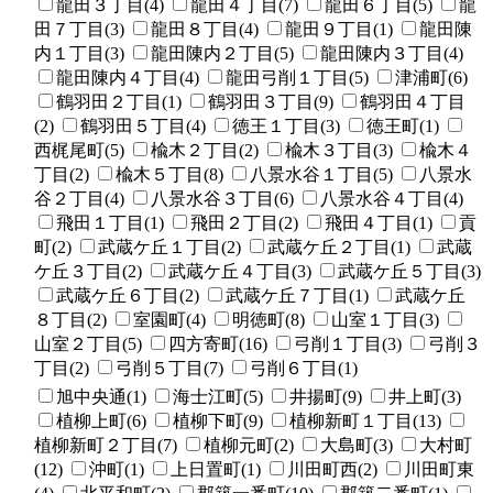
龍田３丁目(4)
龍田４丁目(7)
龍田６丁目(5)
龍
田７丁目(3)
龍田８丁目(4)
龍田９丁目(1)
龍田陳
内１丁目(3)
龍田陳内２丁目(5)
龍田陳内３丁目(4)
龍田陳内４丁目(4)
龍田弓削１丁目(5)
津浦町(6)
鶴羽田２丁目(1)
鶴羽田３丁目(9)
鶴羽田４丁目
(2)
鶴羽田５丁目(4)
徳王１丁目(3)
徳王町(1)
西梶尾町(5)
楡木２丁目(2)
楡木３丁目(3)
楡木４
丁目(2)
楡木５丁目(8)
八景水谷１丁目(5)
八景水
谷２丁目(4)
八景水谷３丁目(6)
八景水谷４丁目(4)
飛田１丁目(1)
飛田２丁目(2)
飛田４丁目(1)
貢
町(2)
武蔵ケ丘１丁目(2)
武蔵ケ丘２丁目(1)
武蔵
ケ丘３丁目(2)
武蔵ケ丘４丁目(3)
武蔵ケ丘５丁目(3)
武蔵ケ丘６丁目(2)
武蔵ケ丘７丁目(1)
武蔵ケ丘
８丁目(2)
室園町(4)
明徳町(8)
山室１丁目(3)
山室２丁目(5)
四方寄町(16)
弓削１丁目(3)
弓削３
丁目(2)
弓削５丁目(7)
弓削６丁目(1)
旭中央通(1)
海士江町(5)
井揚町(9)
井上町(3)
植柳上町(6)
植柳下町(9)
植柳新町１丁目(13)
植柳新町２丁目(7)
植柳元町(2)
大島町(3)
大村町
(12)
沖町(1)
上日置町(1)
川田町西(2)
川田町東