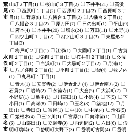
荒
山町２丁目(1)
桜山町３丁目(2)
下井手(21)
高浜
尾
(3)
西原町１丁目(2)
西原町２丁目(2)
西原町３丁
市
目(1)
野原(8)
八幡台１丁目(2)
八幡台２丁目(1)
八幡台３丁目(2)
原万田(7)
日の出町(1)
平山(9)
府本(4)
本井手(20)
増永(24)
万田(11)
水野(1)
四ツ山町１丁目(2)
四ツ山町３丁目(3)
東屋形２
丁目(2)
梅戸町２丁目(1)
江添(1)
大園町２丁目(1)
古賀
水
町１丁目(1)
栄町１丁目(1)
桜井町２丁目(1)
汐見
俣
町２丁目(1)
白浜町(1)
大黒町２丁目(2)
月浦(1)
市
八ノ窪町２丁目(1)
平町１丁目(1)
袋(4)
牧ノ内
(1)
丸島町１丁目(1)
青木(1)
安楽寺(2)
伊倉北方(4)
伊倉南方(2)
石貫(2)
岩崎(2)
永徳寺(1)
大倉(5)
大浜町(7)
小野尻(1)
亀甲(1)
川部田(1)
小浜(4)
下(5)
下
小田(1)
高瀬(8)
田崎(1)
玉名(8)
築地(12)
月
田(1)
寺田(3)
富尾(1)
中(10)
中尾(4)
滑石(5)
玉
繁根木(4)
三ツ川(1)
宮原(1)
向津留(1)
山田
名
(6)
山部田(1)
立願寺(9)
両迫間(2)
六田(6)
岱
市
明町扇崎(6)
岱明町大野下(3)
岱明町古閑(4)
岱明