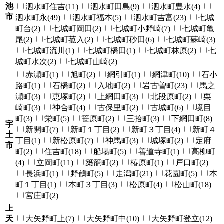
池
泗水町住吉(11)
泗水町田島(9)
泗水町豊水(4)
市
泗水町永(49)
泗水町福本(5)
泗水町吉富(23)
七城
町台(2)
七城町岡田(2)
七城町小野崎(7)
七城町亀
尾(2)
七城町菰入(2)
七城町砂田(6)
七城町蘇崎(3)
七城町流川(1)
七城町橋田(1)
七城町林原(2)
七
城町水次(2)
七城町山崎(2)
赤瀬町(1)
旭町(2)
網引町(1)
網津町(10)
石小
路町(1)
石橋町(2)
入地町(2)
岩古曽町(23)
馬之
瀬町(3)
恵塚町(2)
上網田町(3)
北段原町(2)
栗
崎町(3)
神合町(4)
古保里町(2)
古城町(6)
境目
町(3)
栄町(5)
笹原町(2)
三拾町(3)
下網田町(8)
宇
新開町(7)
新町１丁目(2)
新町３丁目(4)
新町４
土
丁目(1)
新松原町(7)
神馬町(3)
城塚町(2)
定府
市
町(2)
住吉町(18)
船場町(5)
善道寺町(1)
高柳町
(4)
立岡町(11)
築籠町(2)
椿原町(1)
戸口町(2)
長浜町(1)
野鶴町(5)
走潟町(21)
花園町(5)
本
町１丁目(1)
本町３丁目(3)
松原町(4)
松山町(18)
宮庄町(2)
上
天
大矢野町上(7)
大矢野町中(10)
大矢野町登立(12)