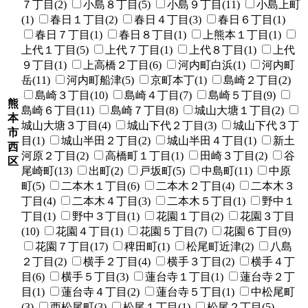
７丁目(2)
小島８丁目(5)
小島９丁目(11)
小島上町
(1)
春日１丁目(2)
春日４丁目(3)
春日６丁目(1)
春日７丁目(1)
春日８丁目(1)
上熊本１丁目(1)
上代１丁目(5)
上代７丁目(1)
上代８丁目(1)
上代
９丁目(1)
上高橋２丁目(6)
河内町白浜(1)
河内町
岳(11)
河内町船津(5)
京町本丁(1)
島崎２丁目(2)
島崎３丁目(10)
島崎４丁目(7)
島崎５丁目(9)
熊
島崎６丁目(11)
島崎７丁目(8)
城山大塘１丁目(2)
本
城山大塘３丁目(4)
城山下代２丁目(3)
城山下代３丁
市
目(1)
城山半田２丁目(2)
城山半田４丁目(1)
新土
西
河原２丁目(2)
高橋町１丁目(1)
田崎３丁目(2)
谷
区
尾崎町(13)
出町(2)
戸坂町(5)
中島町(11)
中原
町(5)
二本木１丁目(6)
二本木２丁目(4)
二本木３
丁目(4)
二本木４丁目(3)
二本木５丁目(1)
野中１
丁目(1)
野中３丁目(1)
花園１丁目(2)
花園３丁目
(10)
花園４丁目(1)
花園５丁目(7)
花園６丁目(9)
花園７丁目(17)
稗田町(1)
松尾町近津(2)
八島
２丁目(2)
横手２丁目(4)
横手３丁目(2)
横手４丁
目(6)
横手５丁目(3)
蓮台寺１丁目(1)
蓮台寺２丁
目(1)
蓮台寺４丁目(2)
蓮台寺５丁目(1)
中松尾町
(3)
西松尾町(3)
松尾１丁目(1)
松尾２丁目(5)