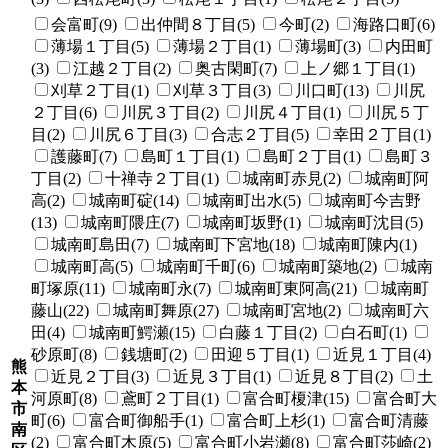
会富町(9)
出仲間８丁目(5)
今町(2)
海路口町(6)
薄場１丁目(5)
薄場２丁目(1)
薄場町(3)
内田町
(3)
江越２丁目(2)
奥古閑町(7)
上ノ郷１丁目(1)
刈草２丁目(1)
刈草３丁目(3)
川口町(13)
川尻
２丁目(6)
川尻３丁目(2)
川尻４丁目(1)
川尻５丁
目(2)
川尻６丁目(3)
合志２丁目(5)
幸田２丁目(1)
護藤町(7)
島町１丁目(1)
島町２丁目(1)
島町３
丁目(2)
十禅寺２丁目(1)
城南町赤見(2)
城南町阿
高(2)
城南町碇(14)
城南町出水(5)
城南町今吉野
(13)
城南町隈庄(7)
城南町坂野(1)
城南町沈目(5)
城南町島田(7)
城南町下宮地(18)
城南町陳内(1)
城南町高(5)
城南町千町(6)
城南町築地(2)
城南
町塚原(11)
城南町永(7)
城南町東阿高(21)
城南町
藤山(22)
城南町舞原(27)
城南町宮地(2)
城南町六
田(4)
城南町鰐瀬(15)
白藤１丁目(2)
白石町(1)
砂原町(8)
銭塘町(2)
田迎５丁目(1)
近見１丁目(4)
熊
近見２丁目(3)
近見３丁目(1)
近見８丁目(2)
土
本
河原町(8)
鳶町２丁目(1)
富合町榎津(15)
富合町大
市
町(6)
富合町御船手(1)
富合町上杉(1)
富合町清藤
南
(2)
富合町木原(5)
富合町小岩瀬(8)
富合町莎崎(2)