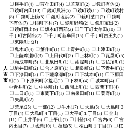
横手町(4)
葭牟田町(4)
若草町(2)
鏡町有佐(2)
鏡町内田(10)
鏡町貝洲(5)
鏡町鏡(11)
鏡町鏡村
(8)
鏡町上鏡(5)
鏡町塩浜(2)
鏡町芝口(2)
鏡町
下有佐(7)
鏡町下村(7)
鏡町野崎(2)
鏡町宝出(2)
鏡町両出(9)
坂本町西部(2)
千丁町太牟田(10)
千丁町古閑出(7)
千丁町新牟田(15)
千丁町吉王丸(1)
東陽町北(1)
鬼木町(4)
蟹作町(1)
上青井町(1)
上漆田町(1)
上薩摩瀬町(3)
上田代町(2)
上林町(1)
瓦屋町(5)
願成寺町(5)
北泉田町(1)
紺屋町(1)
古仏頂町(1)
人
駒井田町(2)
合ノ原町(1)
相良町(2)
下青井町(1)
吉
下漆田町(2)
下薩摩瀬町(3)
下城本町(1)
下原田
市
町(1)
下原田町字荒毛(1)
下林町(4)
城本町(4)
中青井町(2)
中林町(1)
西間上町(1)
西間下町(4)
二日町(1)
東間下町(1)
南泉田町(1)
蓑野町(1)
矢黒町(2)
荒尾(25)
一部(12)
牛水(17)
大島(5)
大島町３
丁目(4)
大島町４丁目(1)
大平町１丁目(3)
金山
(11)
上井手(6)
上平山(1)
川登(18)
宮内(6)
宮
内出目(7)
蔵満(10)
菰屋(5)
桜山町１丁目(1)
桜