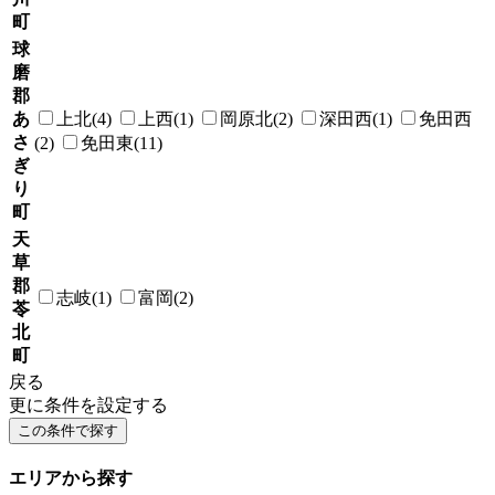
町
球
磨
郡
あ
上北(4)
上西(1)
岡原北(2)
深田西(1)
免田西
さ
(2)
免田東(11)
ぎ
り
町
天
草
郡
志岐(1)
富岡(2)
苓
北
町
戻る
更に条件を設定する
エリアから探す