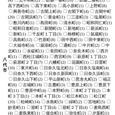
(4)
北平和町(2)
郡築一番町(10)
郡築二番町(1)
高下西町(9)
高下東町(3)
高小原町(1)
上野町(8)
興善寺町(2)
古閑上町(8)
古閑下町(4)
古閑中町
(20)
古閑浜町(7)
黄金町(1)
三楽町(3)
塩屋町(1)
敷川内町(1)
島田町(8)
清水町(1)
昭和同仁町(1)
昭和日進町(1)
新開町(3)
新地町(1)
新浜町(1)
新町(1)
千反町１丁目(3)
栴檀町(1)
鼠蔵町(1)
高島町(12)
竹原町(8)
田中西町(1)
田中東町(5)
大福寺町(4)
築添町(5)
通町(1)
中片町(2)
中
北町(1)
永碇町(1)
長田町(2)
奈良木町(3)
西片
町(1)
西松江城町(1)
西宮町(9)
萩原町１丁目(2)
八
萩原町２丁目(7)
八幡町(2)
花園町(1)
日置町
代
(10)
東片町(4)
日奈久塩北町(1)
日奈久塩南町(4)
市
日奈久下西町(2)
日奈久新田町(1)
日奈久浜町(3)
日奈久山下町(2)
平山新町(3)
毘舎丸町(2)
福正
町(6)
古城町(18)
古麓町(3)
豊原上町(3)
豊原下
町(11)
豊原中町(4)
本野町(8)
本町２丁目(2)
本
町３丁目(1)
本町４丁目(3)
松江本町(2)
松江町
(10)
松崎町(14)
水島町(5)
緑町(2)
宮地町(5)
妙見町(1)
迎町１丁目(4)
迎町２丁目(4)
麦島西町
(4)
麦島東町(1)
催合町(1)
弥生町(2)
夕葉町(1)