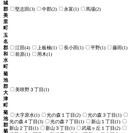
城
郡
堅志田(3)
中郡(2)
永富(1)
馬場(2)
美
里
町
玉
名
郡
江田(4)
上板楠(1)
長小田(1)
平野(1)
藤田(1)
和
前原(1)
用木(1)
水
町
菊
池
郡
美咲野３丁目(1)
大
津
町
菊
大字原水(1)
光の森１丁目(2)
光の森３丁目(1)
池
光の森４丁目(3)
光の森７丁目(1)
新山１丁目(1)
郡
新山２丁目(1)
新山３丁目(1)
武蔵ヶ丘１丁目(2)
菊