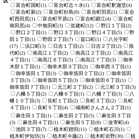
区
富合町国町(1)
富合町志々水(1)
富合町釈迦堂(4)
富合町新(2)
富合町杉島(8)
富合町田尻(1)
富合
町西田尻(1)
富合町平原(2)
富合町廻江(4)
富合町
南田尻(4)
中無田町(3)
並建町(12)
野口１丁目(2)
野口２丁目(1)
野口３丁目(1)
野口４丁目(5)
野
田１丁目(1)
野田２丁目(7)
畠口町(1)
八分字町
(17)
浜口町(3)
日吉１丁目(2)
日吉２丁目(2)
孫
代町(2)
南高江１丁目(2)
南高江２丁目(2)
南高江
４丁目(1)
南高江６丁目(5)
南高江７丁目(3)
御幸
木部１丁目(1)
御幸木部３丁目(2)
御幸西３丁目(1)
御幸笛田１丁目(3)
御幸笛田２丁目(2)
御幸笛田
３丁目(3)
御幸笛田５丁目(3)
御幸笛田６丁目(1)
御幸笛田７丁目(1)
元三町２丁目(2)
元三町３丁目(3)
八幡５丁目(2)
八幡６丁目(1)
八幡７丁目(3)
八
幡１０丁目(3)
良町１丁目(2)
良町３丁目(2)
良町
４丁目(1)
良町５丁目(4)
城南町さんさん２丁目(1)
麻生田１丁目(1)
麻生田２丁目(5)
麻生田３丁目
(3)
麻生田４丁目(1)
麻生田５丁目(8)
改寄町(4)
池田３丁目(7)
植木町鐙田(11)
植木町石川(1)
植木町伊知坊(3)
植木町今藤(2)
植木町岩野(30)
植