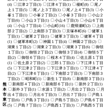
(4)
江津２丁目(3)
江津４丁目(1)
榎町(8)
尾ノ
上１丁目(5)
尾ノ上３丁目(1)
尾ノ上４丁目(3)
小
峯１丁目(1)
小峯２丁目(2)
小峯３丁目(1)
小山２
丁目(6)
小山３丁目(1)
小山４丁目(3)
小山６丁目
(4)
小山７丁目(4)
小山町(16)
鹿帰瀬町(2)
上南
部２丁目(2)
上南部３丁目(3)
京塚本町(6)
健軍１
丁目(1)
健軍２丁目(1)
健軍３丁目(3)
健軍４丁目
(1)
健軍本町(2)
神園１丁目(4)
神園２丁目(2)
湖東１丁目(2)
湖東２丁目(3)
湖東３丁目(6)
御領
１丁目(1)
御領２丁目(2)
御領３丁目(4)
御領５丁
目(2)
御領６丁目(1)
桜木４丁目(4)
佐土原１丁目
(1)
佐土原２丁目(2)
三郎１丁目(2)
下江津１丁目
(5)
下江津２丁目(1)
下江津３丁目(1)
下江津４丁
目(2)
下江津６丁目(1)
下南部２丁目(3)
下南部３
丁目(2)
昭和町(1)
新生１丁目(8)
新南部３丁目(1)
新南部４丁目(2)
新南部６丁目(1)
新外２丁目(1)
熊
本
新外３丁目(1)
水源１丁目(2)
月出２丁目(2)
月
市
出４丁目(1)
月出６丁目(3)
月出７丁目(1)
戸島１
東
丁目(6)
戸島３丁目(1)
戸島５丁目(2)
戸島６丁目
区
(5)
戸島７丁目(1)
戸島西１丁目(3)
戸島西５丁目