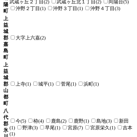
武蔵ヶ丘２丁目(2)
武蔵ヶ丘北１丁目(2)
向陽台(5)
陽
沖野２丁目(1)
沖野３丁目(1)
沖野４丁目(3)
町
上
益
城
郡
大字上六嘉(2)
嘉
島
町
上
益
城
郡
上寺(1)
城平(1)
菅尾(1)
浜町(1)
山
都
町
八
代
今(5)
栫(4)
鹿島(2)
鹿野(1)
島地(3)
新田
郡
(1)
野津(3)
早尾(1)
宮原(7)
宮原栄久(1)
吉本
氷
(1)
川