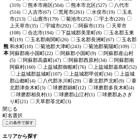
(319)
熊本市南区(504)
熊本市北区(527)
八代市
(514)
人吉市(67)
荒尾市(261)
水俣市(19)
玉名
市(213)
山鹿市(179)
菊池市(252)
宇土市(220)
上天草市(35)
宇城市(292)
阿蘇市(135)
天草市
(108)
合志市(194)
下益城郡美里町(8)
玉名郡玉東
町(19)
玉名郡南関町(26)
玉名郡長洲町(67)
玉名郡
熊
和水町(10)
菊池郡大津町(243)
菊池郡菊陽町(109)
本
阿蘇郡南小国町(22)
阿蘇郡小国町(9)
阿蘇郡産山村
(5)
阿蘇郡高森町(47)
阿蘇郡西原村(34)
阿蘇郡南
阿蘇村(160)
上益城郡御船町(76)
上益城郡嘉島町(52)
上益城郡益城町(107)
上益城郡甲佐町(34)
上益城
郡山都町(4)
八代郡氷川町(29)
葦北郡芦北町(9)
葦
北郡津奈木町(3)
球磨郡錦町(12)
球磨郡多良木町(4)
球磨郡相良村(1)
球磨郡山江村(1)
球磨郡あさぎ
り町(21)
天草郡苓北町(3)
閉じる
町名選択
エリアから探す