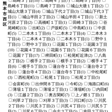
島崎３丁目(10)
島崎４丁目(7)
島崎５丁目(9)
熊
島崎６丁目(11)
島崎７丁目(8)
城山大塘１丁目(2)
本
城山大塘３丁目(4)
城山下代２丁目(3)
城山下代３丁
市
目(1)
城山半田２丁目(2)
城山半田４丁目(1)
新土
西
河原２丁目(2)
高橋町１丁目(1)
田崎３丁目(2)
谷
区
尾崎町(13)
出町(2)
戸坂町(5)
中島町(11)
中原
町(5)
二本木１丁目(6)
二本木２丁目(4)
二本木３
丁目(4)
二本木４丁目(2)
二本木５丁目(1)
野中１
丁目(1)
野中３丁目(1)
花園１丁目(2)
花園３丁目
(10)
花園４丁目(1)
花園５丁目(7)
花園６丁目(9)
花園７丁目(17)
稗田町(1)
松尾町近津(2)
八島
２丁目(2)
横手２丁目(4)
横手３丁目(2)
横手４丁
目(6)
横手５丁目(3)
蓮台寺１丁目(1)
蓮台寺２丁
目(1)
蓮台寺４丁目(2)
蓮台寺５丁目(1)
中松尾町
(3)
西松尾町(3)
松尾１丁目(1)
松尾２丁目(5)
会富町(9)
出仲間８丁目(4)
今町(2)
海路口町(6)
薄場１丁目(5)
薄場２丁目(1)
薄場町(3)
内田町
(3)
江越２丁目(2)
奥古閑町(7)
上ノ郷１丁目(1)
刈草２丁目(1)
刈草３丁目(3)
川口町(12)
川尻
２丁目(6)
川尻３丁目(2)
川尻４丁目(1)
川尻５丁
目(2)
川尻６丁目(3)
合志２丁目(5)
幸田２丁目(1)