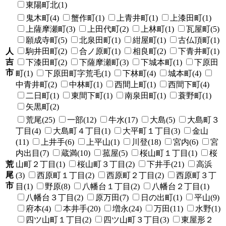
東陽町北(1)
鬼木町(4)
蟹作町(1)
上青井町(1)
上漆田町(1)
上薩摩瀬町(3)
上田代町(2)
上林町(1)
瓦屋町(5)
願成寺町(5)
北泉田町(1)
紺屋町(1)
古仏頂町(1)
人
駒井田町(2)
合ノ原町(1)
相良町(2)
下青井町(1)
吉
下漆田町(2)
下薩摩瀬町(3)
下城本町(1)
下原田
市
町(1)
下原田町字荒毛(1)
下林町(4)
城本町(4)
中青井町(2)
中林町(1)
西間上町(1)
西間下町(4)
二日町(1)
東間下町(1)
南泉田町(1)
蓑野町(1)
矢黒町(2)
荒尾(25)
一部(12)
牛水(17)
大島(5)
大島町３
丁目(4)
大島町４丁目(1)
大平町１丁目(3)
金山
(11)
上井手(6)
上平山(1)
川登(18)
宮内(6)
宮
内出目(7)
蔵満(10)
菰屋(5)
桜山町１丁目(1)
桜
荒
山町２丁目(1)
桜山町３丁目(2)
下井手(21)
高浜
尾
(3)
西原町１丁目(2)
西原町２丁目(2)
西原町３丁
市
目(1)
野原(8)
八幡台１丁目(2)
八幡台２丁目(1)
八幡台３丁目(2)
原万田(7)
日の出町(1)
平山(9)
府本(4)
本井手(20)
増永(24)
万田(11)
水野(1)
四ツ山町１丁目(2)
四ツ山町３丁目(3)
東屋形２