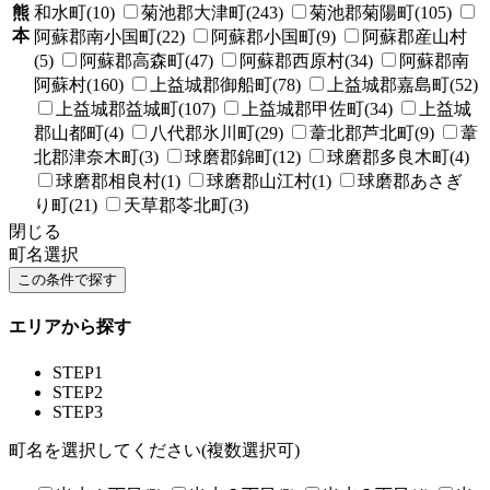
熊
和水町(10)
菊池郡大津町(243)
菊池郡菊陽町(105)
本
阿蘇郡南小国町(22)
阿蘇郡小国町(9)
阿蘇郡産山村
(5)
阿蘇郡高森町(47)
阿蘇郡西原村(34)
阿蘇郡南
阿蘇村(160)
上益城郡御船町(78)
上益城郡嘉島町(52)
上益城郡益城町(107)
上益城郡甲佐町(34)
上益城
郡山都町(4)
八代郡氷川町(29)
葦北郡芦北町(9)
葦
北郡津奈木町(3)
球磨郡錦町(12)
球磨郡多良木町(4)
球磨郡相良村(1)
球磨郡山江村(1)
球磨郡あさぎ
り町(21)
天草郡苓北町(3)
閉じる
町名選択
エリアから探す
STEP1
STEP2
STEP3
町名を選択してください(複数選択可)