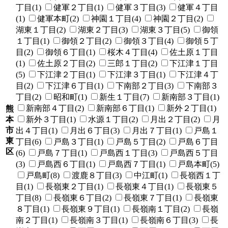
丁目(1)
健軍２丁目(1)
健軍３丁目(3)
健軍４丁目
(1)
健軍本町(2)
神園１丁目(4)
神園２丁目(2)
湖東１丁目(2)
湖東２丁目(3)
湖東３丁目(5)
御領
１丁目(1)
御領２丁目(2)
御領３丁目(4)
御領５丁
目(2)
御領６丁目(1)
桜木４丁目(4)
佐土原１丁目
(1)
佐土原２丁目(2)
三郎１丁目(2)
下江津１丁目
(5)
下江津２丁目(1)
下江津３丁目(1)
下江津４丁
目(2)
下江津６丁目(1)
下南部２丁目(3)
下南部３
丁目(2)
昭和町(1)
新生１丁目(7)
新南部３丁目(1)
新南部４丁目(2)
新南部６丁目(1)
新外２丁目(1)
熊
本
新外３丁目(1)
水源１丁目(2)
月出２丁目(2)
月
市
出４丁目(1)
月出６丁目(3)
月出７丁目(1)
戸島１
東
丁目(6)
戸島３丁目(1)
戸島５丁目(2)
戸島６丁目
区
(6)
戸島７丁目(1)
戸島西１丁目(3)
戸島西５丁目
(3)
戸島西６丁目(1)
戸島西７丁目(1)
戸島本町(5)
戸島町(8)
渡鹿８丁目(3)
中江町(1)
長嶺西１丁
目(1)
長嶺東２丁目(1)
長嶺東４丁目(1)
長嶺東５
丁目(8)
長嶺東６丁目(2)
長嶺東７丁目(1)
長嶺東
８丁目(1)
長嶺東９丁目(1)
長嶺南１丁目(2)
長嶺
南２丁目(1)
長嶺南３丁目(1)
長嶺南６丁目(3)
長