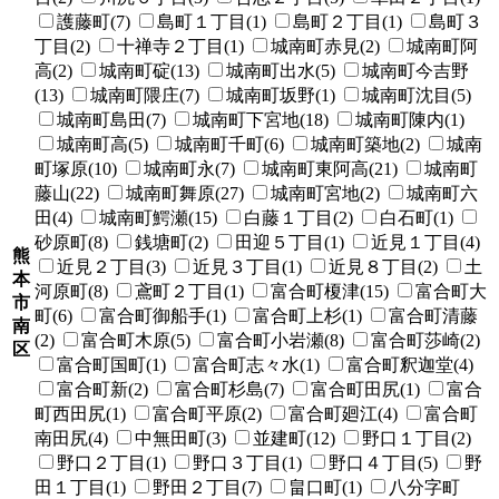
護藤町(7)
島町１丁目(1)
島町２丁目(1)
島町３
丁目(2)
十禅寺２丁目(1)
城南町赤見(2)
城南町阿
高(2)
城南町碇(13)
城南町出水(5)
城南町今吉野
(13)
城南町隈庄(7)
城南町坂野(1)
城南町沈目(5)
城南町島田(7)
城南町下宮地(18)
城南町陳内(1)
城南町高(5)
城南町千町(6)
城南町築地(2)
城南
町塚原(10)
城南町永(7)
城南町東阿高(21)
城南町
藤山(22)
城南町舞原(27)
城南町宮地(2)
城南町六
田(4)
城南町鰐瀬(15)
白藤１丁目(2)
白石町(1)
砂原町(8)
銭塘町(2)
田迎５丁目(1)
近見１丁目(4)
熊
近見２丁目(3)
近見３丁目(1)
近見８丁目(2)
土
本
河原町(8)
鳶町２丁目(1)
富合町榎津(15)
富合町大
市
町(6)
富合町御船手(1)
富合町上杉(1)
富合町清藤
南
(2)
富合町木原(5)
富合町小岩瀬(8)
富合町莎崎(2)
区
富合町国町(1)
富合町志々水(1)
富合町釈迦堂(4)
富合町新(2)
富合町杉島(7)
富合町田尻(1)
富合
町西田尻(1)
富合町平原(2)
富合町廻江(4)
富合町
南田尻(4)
中無田町(3)
並建町(12)
野口１丁目(2)
野口２丁目(1)
野口３丁目(1)
野口４丁目(5)
野
田１丁目(1)
野田２丁目(7)
畠口町(1)
八分字町