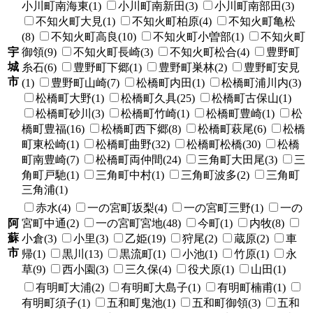
小川町南海東(1)
小川町南新田(3)
小川町南部田(3)
不知火町大見(1)
不知火町柏原(4)
不知火町亀松
(8)
不知火町高良(10)
不知火町小曽部(1)
不知火町
宇
御領(9)
不知火町長崎(3)
不知火町松合(4)
豊野町
城
糸石(6)
豊野町下郷(1)
豊野町巣林(2)
豊野町安見
市
(1)
豊野町山崎(7)
松橋町内田(1)
松橋町浦川内(3)
松橋町大野(1)
松橋町久具(25)
松橋町古保山(1)
松橋町砂川(3)
松橋町竹崎(1)
松橋町豊崎(1)
松
橋町豊福(16)
松橋町西下郷(8)
松橋町萩尾(6)
松橋
町東松崎(1)
松橋町曲野(32)
松橋町松橋(30)
松橋
町南豊崎(7)
松橋町両仲間(24)
三角町大田尾(3)
三
角町戸馳(1)
三角町中村(1)
三角町波多(2)
三角町
三角浦(1)
赤水(4)
一の宮町坂梨(4)
一の宮町三野(1)
一の
阿
宮町中通(2)
一の宮町宮地(48)
今町(1)
内牧(8)
蘇
小倉(3)
小里(3)
乙姫(19)
狩尾(2)
蔵原(2)
車
市
帰(1)
黒川(13)
黒流町(1)
小池(1)
竹原(1)
永
草(9)
西小園(3)
三久保(4)
役犬原(1)
山田(1)
有明町大浦(2)
有明町大島子(1)
有明町楠甫(1)
有明町須子(1)
五和町鬼池(1)
五和町御領(3)
五和