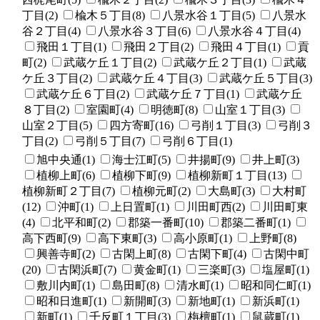
丁目(2)
楡木５丁目(8)
八景水谷１丁目(5)
八景水
谷２丁目(4)
八景水谷３丁目(6)
八景水谷４丁目(4)
飛田１丁目(1)
飛田２丁目(2)
飛田４丁目(1)
貢
町(2)
武蔵ケ丘１丁目(2)
武蔵ケ丘２丁目(1)
武蔵
ケ丘３丁目(2)
武蔵ケ丘４丁目(3)
武蔵ケ丘５丁目(3)
武蔵ケ丘６丁目(2)
武蔵ケ丘７丁目(1)
武蔵ケ丘
８丁目(2)
室園町(4)
明徳町(8)
山室１丁目(3)
山室２丁目(5)
四方寄町(16)
弓削１丁目(3)
弓削３
丁目(2)
弓削５丁目(7)
弓削６丁目(1)
旭中央通(1)
海士江町(5)
井揚町(9)
井上町(3)
植柳上町(6)
植柳下町(9)
植柳新町１丁目(13)
植柳新町２丁目(7)
植柳元町(2)
大島町(3)
大村町
(12)
沖町(1)
上日置町(1)
川田町西(2)
川田町東
(4)
北平和町(2)
郡築一番町(10)
郡築二番町(1)
高下西町(9)
高下東町(3)
高小原町(1)
上野町(8)
興善寺町(2)
古閑上町(8)
古閑下町(4)
古閑中町
(20)
古閑浜町(7)
黄金町(1)
三楽町(3)
塩屋町(1)
敷川内町(1)
島田町(8)
清水町(1)
昭和同仁町(1)
昭和日進町(1)
新開町(3)
新地町(1)
新浜町(1)
新町(1)
千反町１丁目(3)
栴檀町(1)
鼠蔵町(1)