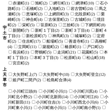
赤瀬町(1)
旭町(2)
網引町(1)
網津町(10)
石小
路町(1)
石橋町(2)
入地町(2)
岩古曽町(24)
馬之
瀬町(3)
恵塚町(2)
上網田町(3)
北段原町(2)
栗
崎町(3)
神合町(4)
古保里町(2)
古城町(6)
境目
町(2)
栄町(5)
笹原町(2)
三拾町(3)
下網田町(8)
宇
新開町(7)
新町１丁目(2)
新町３丁目(4)
新町４
土
丁目(1)
新松原町(7)
神馬町(3)
城塚町(2)
定府
市
町(2)
住吉町(17)
船場町(5)
善道寺町(1)
高柳町
(4)
立岡町(11)
築籠町(2)
椿原町(1)
戸口町(2)
長浜町(1)
野鶴町(5)
走潟町(21)
花園町(5)
本
町１丁目(1)
本町３丁目(3)
松原町(4)
松山町(18)
宮庄町(2)
上
天
大矢野町上(7)
大矢野町中(10)
大矢野町登立(12)
草
姫戸町二間戸(2)
松島町合津(4)
市
小川町江頭(8)
小川町小川(1)
小川町川尻(4)
小
川町北小野(2)
小川町北新田(14)
小川町河江(6)
小
川町新田(11)
小川町住吉(3)
小川町西北小川(6)
小
川町東小川(1)
小川町南小川(1)
小川町南小野(1)