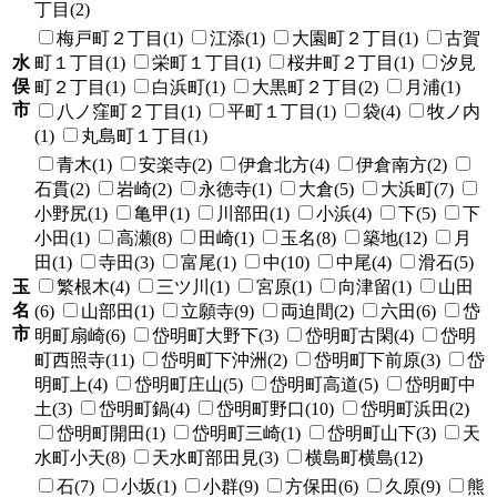
丁目(2)
梅戸町２丁目(1)
江添(1)
大園町２丁目(1)
古賀
水
町１丁目(1)
栄町１丁目(1)
桜井町２丁目(1)
汐見
俣
町２丁目(1)
白浜町(1)
大黒町２丁目(2)
月浦(1)
市
八ノ窪町２丁目(1)
平町１丁目(1)
袋(4)
牧ノ内
(1)
丸島町１丁目(1)
青木(1)
安楽寺(2)
伊倉北方(4)
伊倉南方(2)
石貫(2)
岩崎(2)
永徳寺(1)
大倉(5)
大浜町(7)
小野尻(1)
亀甲(1)
川部田(1)
小浜(4)
下(5)
下
小田(1)
高瀬(8)
田崎(1)
玉名(8)
築地(12)
月
田(1)
寺田(3)
富尾(1)
中(10)
中尾(4)
滑石(5)
玉
繁根木(4)
三ツ川(1)
宮原(1)
向津留(1)
山田
名
(6)
山部田(1)
立願寺(9)
両迫間(2)
六田(6)
岱
市
明町扇崎(6)
岱明町大野下(3)
岱明町古閑(4)
岱明
町西照寺(11)
岱明町下沖洲(2)
岱明町下前原(3)
岱
明町上(4)
岱明町庄山(5)
岱明町高道(5)
岱明町中
土(3)
岱明町鍋(4)
岱明町野口(10)
岱明町浜田(2)
岱明町開田(1)
岱明町三崎(1)
岱明町山下(3)
天
水町小天(8)
天水町部田見(3)
横島町横島(12)
石(7)
小坂(1)
小群(9)
方保田(6)
久原(9)
熊