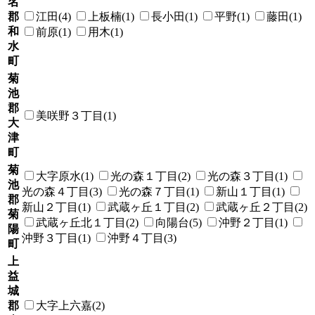
名
郡
江田(4)
上板楠(1)
長小田(1)
平野(1)
藤田(1)
和
前原(1)
用木(1)
水
町
菊
池
郡
美咲野３丁目(1)
大
津
町
菊
大字原水(1)
光の森１丁目(2)
光の森３丁目(1)
池
光の森４丁目(3)
光の森７丁目(1)
新山１丁目(1)
郡
新山２丁目(1)
武蔵ヶ丘１丁目(2)
武蔵ヶ丘２丁目(2)
菊
武蔵ヶ丘北１丁目(2)
向陽台(5)
沖野２丁目(1)
陽
沖野３丁目(1)
沖野４丁目(3)
町
上
益
城
郡
大字上六嘉(2)