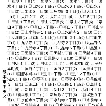
出水１丁目(2)
出水２丁目(3)
出水３丁目(4)
出
水４丁目(1)
出水５丁目(2)
出水６丁目(6)
出水７
丁目(3)
出水８丁目(6)
魚屋町３丁目(1)
大江１丁
目(1)
大江２丁目(2)
大江４丁目(6)
大江５丁目(2)
帯山１丁目(5)
帯山２丁目(5)
帯山３丁目(6)
帯
山４丁目(14)
帯山５丁目(7)
帯山７丁目(3)
帯山９
丁目(2)
上水前寺１丁目(2)
上水前寺２丁目(3)
北
千反畑町(2)
京町１丁目(4)
京町２丁目(9)
京町本
丁(1)
九品寺１丁目(3)
九品寺２丁目(1)
九品寺３
丁目(1)
九品寺４丁目(1)
九品寺６丁目(3)
黒髪１
丁目(2)
黒髪２丁目(3)
黒髪３丁目(3)
黒髪４丁目
(14)
黒髪５丁目(1)
黒髪６丁目(18)
黒髪７丁目(3)
神水１丁目(2)
神水２丁目(1)
神水本町(5)
子飼
本町(5)
国府２丁目(1)
国府３丁目(2)
国府４丁目
熊
(1)
国府本町(4)
壺川１丁目(3)
壺川２丁目(1)
本
湖東１丁目(1)
琴平１丁目(5)
琴平本町(4)
呉服町
市
３丁目(1)
細工町４丁目(1)
三郎１丁目(3)
島崎１
中
丁目(6)
新町１丁目(2)
新町３丁目(1)
新町４丁目
央
(1)
新屋敷１丁目(1)
新屋敷２丁目(6)
新屋敷３丁
区
目(1)
水前寺１丁目(4)
水前寺２丁目(1)
水前寺３
丁目(6)
水前寺４丁目(12)
水前寺５丁目(2)
水前寺