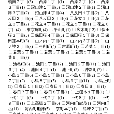
嶺南７丁目(5)
西原１丁目(1)
西原２丁目(2)
西原
３丁目(1)
沼山津１丁目(3)
沼山津２丁目(1)
沼山
津３丁目(2)
沼山津４丁目(4)
八反田１丁目(2)
八
反田２丁目(9)
八反田３丁目(3)
花立１丁目(2)
花
立２丁目(2)
花立４丁目(1)
花立５丁目(1)
花立６
丁目(4)
東京塚町(4)
平山町(1)
広木町(12)
保田
窪３丁目(3)
保田窪４丁目(3)
保田窪５丁目(3)
保
田窪本町(3)
山ノ内１丁目(1)
山ノ内３丁目(2)
山
ノ神２丁目(3)
弓削町(4)
吉原町(1)
若葉１丁目(1)
若葉２丁目(1)
若葉３丁目(2)
若葉５丁目(3)
若
葉６丁目(7)
池亀町(6)
池田１丁目(12)
池田２丁目(11)
池田
３丁目(4)
池田４丁目(1)
池上町(5)
沖新町(7)
小島３丁目(6)
小島５丁目(1)
小島６丁目(2)
小島
７丁目(2)
小島８丁目(5)
小島９丁目(11)
小島上町
(1)
春日１丁目(2)
春日４丁目(3)
春日６丁目(1)
春日７丁目(1)
春日８丁目(1)
上熊本１丁目(1)
上代１丁目(5)
上代７丁目(1)
上代８丁目(1)
上代
９丁目(1)
上高橋２丁目(6)
河内町白浜(1)
河内町
岳(11)
河内町船津(5)
京町本丁(1)
島崎２丁目(2)