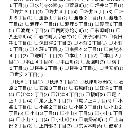
６丁目(1)
水前寺公園(6)
菅原町(1)
坪井２丁目(1)
坪井３丁目(3)
坪井４丁目(4)
坪井５丁目(8)
坪
井６丁目(1)
渡鹿１丁目(2)
渡鹿２丁目(1)
渡鹿３
丁目(2)
渡鹿４丁目(1)
渡鹿５丁目(1)
渡鹿６丁目
(5)
渡鹿７丁目(2)
西阿弥陀寺町(1)
萩原町(1)
八王寺町(4)
春竹町大字春竹(1)
東子飼町(7)
保田
窪１丁目(1)
保田窪２丁目(2)
本荘２丁目(1)
本荘
５丁目(1)
本荘６丁目(2)
南熊本２丁目(1)
南熊本
４丁目(2)
迎町１丁目(9)
本山１丁目(2)
本山２丁
目(1)
本山４丁目(4)
本山町(2)
薬園町(3)
横手
１丁目(1)
横手２丁目(4)
横手３丁目(1)
世安町(1)
世安２丁目(1)
秋津１丁目(1)
秋津３丁目(1)
秋津町秋田(3)
石
原２丁目(1)
石原３丁目(1)
石原町(1)
江津１丁目
(4)
江津２丁目(3)
江津４丁目(1)
榎町(8)
尾ノ
上１丁目(4)
尾ノ上３丁目(1)
尾ノ上４丁目(3)
小
峯１丁目(1)
小峯２丁目(2)
小峯３丁目(1)
小山２
丁目(6)
小山３丁目(1)
小山４丁目(3)
小山６丁目
(4)
小山７丁目(4)
小山町(16)
鹿帰瀬町(2)
上南
部２丁目(2)
上南部３丁目(3)
京塚本町(6)
健軍１