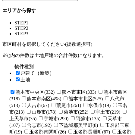
エリアから探す
STEP1
STEP2
STEP3
市区町村を選択してください(複数選択可)
※()内の件数は土地戸建の合計件数になります。
物件種別
戸建て（新築）
土地
熊本市中央区(332)
熊本市東区(333)
熊本市西区
(318)
熊本市南区(498)
熊本市北区(525)
八代市
(513)
人吉市(67)
荒尾市(261)
水俣市(19)
玉名
市(213)
山鹿市(178)
菊池市(252)
宇土市(219)
上天草市(35)
宇城市(290)
阿蘇市(135)
天草市
(107)
合志市(192)
下益城郡美里町(8)
玉名郡玉東
町(19)
玉名郡南関町(26)
玉名郡長洲町(67)
玉名郡