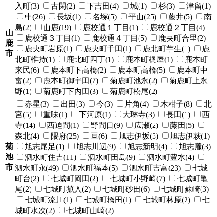
入町(3)
古閑(2)
下吉田(4)
城(1)
杉(3)
津留(1)
中(26)
長坂(1)
名塚(5)
平山(25)
藤井(5)
南
島(2)
山鹿(19)
鹿校通１丁目(1)
鹿校通２丁目(4)
山
鹿校通３丁目(1)
鹿校通４丁目(5)
鹿央町合里(2)
鹿
鹿央町岩原(1)
鹿央町千田(1)
鹿北町芋生(1)
鹿
市
北町椎持(1)
鹿北町四丁(1)
鹿本町梶屋(1)
鹿本町
来民(6)
鹿本町下高橋(2)
鹿本町高橋(5)
鹿本町中
富(2)
鹿本町御宇田(7)
菊鹿町池永(2)
菊鹿町上永
野(1)
菊鹿町下内田(3)
菊鹿町松尾(2)
赤星(3)
出田(3)
今(3)
片角(4)
木柑子(8)
北
宮(5)
重味(1)
下河原(1)
大琳寺(3)
長田(1)
西
寺(14)
西迫間(1)
野間口(9)
広瀬(2)
藤田(5)
森北(4)
隈府(25)
亘(6)
旭志伊坂(3)
旭志伊萩(1)
菊
旭志尾足(1)
旭志川辺(9)
旭志新明(4)
旭志麓(3)
池
泗水町住吉(11)
泗水町田島(9)
泗水町豊水(4)
市
泗水町永(49)
泗水町福本(5)
泗水町吉富(23)
七城
町台(2)
七城町岡田(2)
七城町小野崎(7)
七城町亀
尾(2)
七城町菰入(2)
七城町砂田(6)
七城町蘇崎(3)
七城町流川(1)
七城町橋田(1)
七城町林原(2)
七
城町水次(2)
七城町山崎(2)