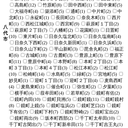
高島町(12)
竹原町(8)
田中西町(1)
田中東町(5)
大福寺町(4)
築添町(5)
通町(1)
中片町(2)
中
北町(1)
永碇町(1)
長田町(2)
奈良木町(3)
西片
町(1)
西松江城町(1)
西宮町(9)
萩原町１丁目(2)
八
萩原町２丁目(7)
八幡町(2)
花園町(1)
日置町
代
(10)
東片町(4)
日奈久塩北町(1)
日奈久塩南町(4)
市
日奈久下西町(2)
日奈久新田町(1)
日奈久浜町(3)
日奈久山下町(2)
平山新町(3)
毘舎丸町(2)
福正
町(6)
古城町(18)
古麓町(3)
豊原上町(3)
豊原下
町(11)
豊原中町(4)
本野町(8)
本町２丁目(2)
本
町３丁目(1)
本町４丁目(3)
松江本町(2)
松江町
(10)
松崎町(14)
水島町(5)
緑町(2)
宮地町(5)
妙見町(1)
迎町１丁目(3)
迎町２丁目(4)
麦島西町
(4)
麦島東町(1)
催合町(1)
弥生町(2)
夕葉町(1)
横手町(4)
葭牟田町(4)
若草町(2)
鏡町有佐(2)
鏡町内田(10)
鏡町貝洲(5)
鏡町鏡(11)
鏡町鏡村
(8)
鏡町上鏡(5)
鏡町塩浜(2)
鏡町芝口(2)
鏡町
下有佐(7)
鏡町下村(7)
鏡町野崎(2)
鏡町宝出(2)
鏡町両出(9)
坂本町西部(2)
千丁町太牟田(10)
千丁町古閑出(7)
千丁町新牟田(15)
千丁町吉王丸(1)