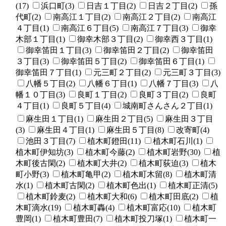
(17)
浜口町(3)
日吉１丁目(2)
日吉２丁目(2)
孫
代町(2)
南高江１丁目(2)
南高江２丁目(2)
南高江
４丁目(1)
南高江６丁目(5)
南高江７丁目(3)
御幸
木部１丁目(1)
御幸木部３丁目(2)
御幸西３丁目(1)
御幸笛田１丁目(3)
御幸笛田２丁目(2)
御幸笛田
３丁目(3)
御幸笛田５丁目(2)
御幸笛田６丁目(1)
御幸笛田７丁目(1)
元三町２丁目(2)
元三町３丁目(3)
八幡５丁目(2)
八幡６丁目(1)
八幡７丁目(3)
八
幡１０丁目(3)
良町１丁目(2)
良町３丁目(2)
良町
４丁目(1)
良町５丁目(4)
城南町さんさん２丁目(1)
麻生田１丁目(1)
麻生田２丁目(5)
麻生田３丁目
(3)
麻生田４丁目(1)
麻生田５丁目(8)
改寄町(4)
池田３丁目(7)
植木町鐙田(11)
植木町石川(1)
植木町伊知坊(3)
植木町今藤(2)
植木町岩野(30)
植
木町後古閑(2)
植木町大井(2)
植木町荻迫(3)
植木
町小野(3)
植木町亀甲(2)
植木町木留(8)
植木町清
水(1)
植木町古閑(2)
植木町色出(1)
植木町正清(5)
植木町鈴麦(2)
植木町大和(6)
植木町田底(2)
植
木町滴水(19)
植木町轟(4)
植木町富応(10)
植木町
豊岡(1)
植木町豊田(7)
植木町投刀塚(1)
植木町一