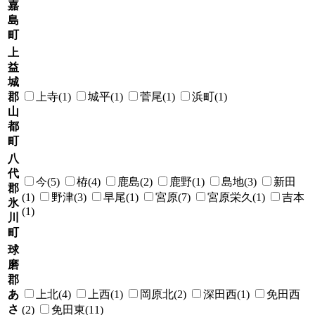
嘉
島
町
上
益
城
郡
上寺(1)
城平(1)
菅尾(1)
浜町(1)
山
都
町
八
代
今(5)
栫(4)
鹿島(2)
鹿野(1)
島地(3)
新田
郡
(1)
野津(3)
早尾(1)
宮原(7)
宮原栄久(1)
吉本
氷
(1)
川
町
球
磨
郡
あ
上北(4)
上西(1)
岡原北(2)
深田西(1)
免田西
さ
(2)
免田東(11)