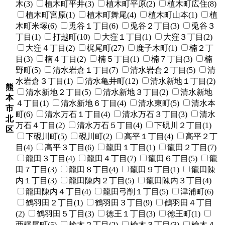
木(3)
植木町平井(3)
植木町平原(2)
植木町広住(8)
植木町宮原(1)
植木町舞尾(4)
植木町山本(1)
植
木町米塚(6)
兎谷１丁目(6)
兎谷２丁目(3)
兎谷３
丁目(1)
打越町(10)
大窪１丁目(1)
大窪３丁目(2)
大窪４丁目(2)
梶尾町(27)
鹿子木町(1)
楠２丁
目(3)
楠４丁目(2)
楠５丁目(1)
楠７丁目(3)
楠
野町(5)
清水岩倉１丁目(7)
清水岩倉２丁目(5)
清
水岩倉３丁目(1)
清水亀井町(12)
清水新地１丁目(2)
熊
清水新地２丁目(5)
清水新地３丁目(2)
清水新地
本
４丁目(1)
清水新地６丁目(4)
清水東町(5)
清水本
市
町(6)
清水万石１丁目(4)
清水万石３丁目(3)
清水
北
万石４丁目(2)
清水万石５丁目(4)
下硯川２丁目(1)
区
下硯川町(5)
硯川町(2)
高平１丁目(4)
高平２丁
目(4)
高平３丁目(6)
龍田１丁目(1)
龍田２丁目(7)
龍田３丁目(4)
龍田４丁目(7)
龍田６丁目(5)
龍
田７丁目(3)
龍田８丁目(4)
龍田９丁目(1)
龍田陳
内１丁目(3)
龍田陳内２丁目(5)
龍田陳内３丁目(4)
龍田陳内４丁目(4)
龍田弓削１丁目(5)
津浦町(6)
鶴羽田２丁目(1)
鶴羽田３丁目(9)
鶴羽田４丁目
(2)
鶴羽田５丁目(3)
徳王１丁目(3)
徳王町(1)
西梶尾町(5)
楡木２丁目(2)
楡木３丁目(3)
楡木４