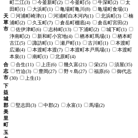
町二江(3)
今釜新町(2)
今釜町(5)
牛深町(2)
太
田町(1)
大浜町(1)
亀場町亀川(8)
亀場町食場(1)
天
河浦町崎津(1)
河浦町白木河内(1)
北浜町(3)
楠
草
浦町(2)
久玉町(7)
倉岳町棚底(4)
倉岳町宮田(2)
市
佐伊津町(6)
志柿町(13)
下浦町(2)
城下町(1)
浄南町(2)
新和町小宮地(4)
栖本町馬場(1)
栖本町
古江(5)
諏訪町(1)
瀬戸町(1)
古川町(1)
本渡町
広瀬(4)
本渡町本渡(7)
本渡町本戸馬場(1)
本渡町
本泉(1)
南町(1)
北原町(4)
合
合生(11)
上庄(6)
幾久富(21)
栄(25)
須屋(35)
志
竹迫(3)
豊岡(27)
野々島(27)
福原(6)
御代志
市
(30)
上生(1)
下
益
城
郡
堅志田(3)
中郡(2)
永富(1)
馬場(2)
美
里
町
玉