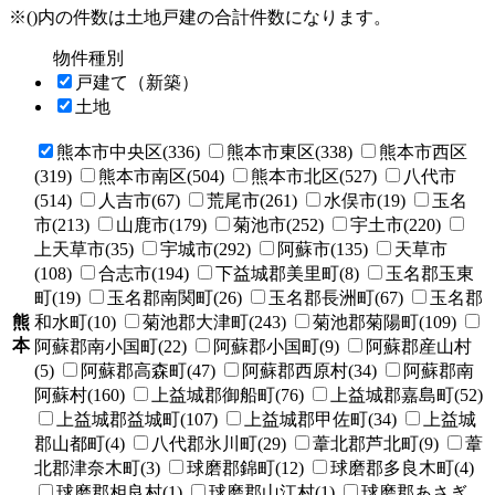
※()内の件数は土地戸建の合計件数になります。
物件種別
戸建て（新築）
土地
熊本市中央区(336)
熊本市東区(338)
熊本市西区
(319)
熊本市南区(504)
熊本市北区(527)
八代市
(514)
人吉市(67)
荒尾市(261)
水俣市(19)
玉名
市(213)
山鹿市(179)
菊池市(252)
宇土市(220)
上天草市(35)
宇城市(292)
阿蘇市(135)
天草市
(108)
合志市(194)
下益城郡美里町(8)
玉名郡玉東
町(19)
玉名郡南関町(26)
玉名郡長洲町(67)
玉名郡
熊
和水町(10)
菊池郡大津町(243)
菊池郡菊陽町(109)
本
阿蘇郡南小国町(22)
阿蘇郡小国町(9)
阿蘇郡産山村
(5)
阿蘇郡高森町(47)
阿蘇郡西原村(34)
阿蘇郡南
阿蘇村(160)
上益城郡御船町(76)
上益城郡嘉島町(52)
上益城郡益城町(107)
上益城郡甲佐町(34)
上益城
郡山都町(4)
八代郡氷川町(29)
葦北郡芦北町(9)
葦
北郡津奈木町(3)
球磨郡錦町(12)
球磨郡多良木町(4)
球磨郡相良村(1)
球磨郡山江村(1)
球磨郡あさぎ