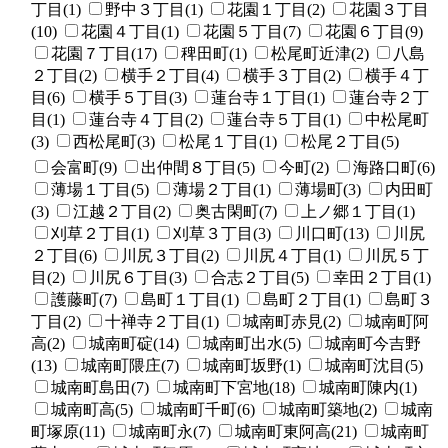
丁目(1)
野中３丁目(1)
花園１丁目(2)
花園３丁目
(10)
花園４丁目(1)
花園５丁目(7)
花園６丁目(9)
花園７丁目(17)
稗田町(1)
松尾町近津(2)
八島
２丁目(2)
横手２丁目(4)
横手３丁目(2)
横手４丁
目(6)
横手５丁目(3)
蓮台寺１丁目(1)
蓮台寺２丁
目(1)
蓮台寺４丁目(2)
蓮台寺５丁目(1)
中松尾町
(3)
西松尾町(3)
松尾１丁目(1)
松尾２丁目(5)
会富町(9)
出仲間８丁目(5)
今町(2)
海路口町(6)
薄場１丁目(5)
薄場２丁目(1)
薄場町(3)
内田町
(3)
江越２丁目(2)
奥古閑町(7)
上ノ郷１丁目(1)
刈草２丁目(1)
刈草３丁目(3)
川口町(13)
川尻
２丁目(6)
川尻３丁目(2)
川尻４丁目(1)
川尻５丁
目(2)
川尻６丁目(3)
合志２丁目(5)
幸田２丁目(1)
護藤町(7)
島町１丁目(1)
島町２丁目(1)
島町３
丁目(2)
十禅寺２丁目(1)
城南町赤見(2)
城南町阿
高(2)
城南町碇(14)
城南町出水(5)
城南町今吉野
(13)
城南町隈庄(7)
城南町坂野(1)
城南町沈目(5)
城南町島田(7)
城南町下宮地(18)
城南町陳内(1)
城南町高(5)
城南町千町(6)
城南町築地(2)
城南
町塚原(11)
城南町永(7)
城南町東阿高(21)
城南町