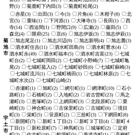
野(1)
菊鹿町下内田(3)
菊鹿町松尾(2)
赤星(3)
出田(3)
今(3)
片角(4)
木柑子(8)
北
宮(5)
重味(1)
下河原(1)
大琳寺(3)
長田(1)
西
寺(14)
西迫間(1)
野間口(9)
広瀬(2)
藤田(5)
森北(4)
隈府(25)
亘(6)
旭志伊坂(3)
旭志伊萩(1)
菊
旭志尾足(1)
旭志川辺(9)
旭志新明(4)
旭志麓(3)
池
泗水町住吉(11)
泗水町田島(9)
泗水町豊水(4)
市
泗水町永(49)
泗水町福本(5)
泗水町吉富(23)
七城
町台(2)
七城町岡田(2)
七城町小野崎(7)
七城町亀
尾(2)
七城町菰入(2)
七城町砂田(6)
七城町蘇崎(3)
七城町流川(1)
七城町橋田(1)
七城町林原(2)
七
城町水次(2)
七城町山崎(2)
赤瀬町(1)
旭町(2)
網引町(1)
網津町(10)
石小
路町(1)
石橋町(2)
入地町(2)
岩古曽町(23)
馬之
瀬町(3)
恵塚町(2)
上網田町(3)
北段原町(2)
栗
崎町(3)
神合町(4)
古保里町(2)
古城町(6)
境目
町(3)
栄町(5)
笹原町(2)
三拾町(3)
下網田町(8)
宇
新開町(7)
新町１丁目(2)
新町３丁目(4)
新町４
土
丁目(1)
新松原町(7)
神馬町(3)
城塚町(2)
定府
市
町(2)
住吉町(18)
船場町(5)
善道寺町(1)
高柳町