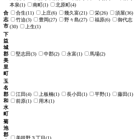
本泉(1)
南町(1)
北原町(4)
合
合生(11)
上庄(6)
幾久富(21)
栄(26)
須屋(36)
志
竹迫(3)
豊岡(27)
野々島(27)
福原(6)
御代志
市
(30)
上生(1)
下
益
城
郡
堅志田(3)
中郡(2)
永富(1)
馬場(2)
美
里
町
玉
名
郡
江田(4)
上板楠(1)
長小田(1)
平野(1)
藤田(1)
和
前原(1)
用木(1)
水
町
菊
池
郡
美咲野３丁目(1)