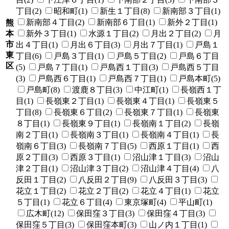
丁目(2)
昭和町(1)
新生１丁目(8)
新南部３丁目(1)
新南部４丁目(2)
新南部６丁目(1)
新外２丁目(1)
熊
本
新外３丁目(1)
水源１丁目(2)
月出２丁目(2)
月
市
出４丁目(1)
月出６丁目(3)
月出７丁目(1)
戸島１
東
丁目(6)
戸島３丁目(1)
戸島５丁目(2)
戸島６丁目
区
(5)
戸島７丁目(1)
戸島西１丁目(3)
戸島西５丁目
(3)
戸島西６丁目(1)
戸島西７丁目(1)
戸島本町(5)
戸島町(8)
渡鹿８丁目(3)
中江町(1)
長嶺西１丁
目(1)
長嶺東２丁目(1)
長嶺東４丁目(1)
長嶺東５
丁目(8)
長嶺東６丁目(2)
長嶺東７丁目(1)
長嶺東
８丁目(1)
長嶺東９丁目(1)
長嶺南１丁目(2)
長嶺
南２丁目(1)
長嶺南３丁目(1)
長嶺南４丁目(1)
長
嶺南６丁目(3)
長嶺南７丁目(5)
西原１丁目(1)
西
原２丁目(3)
西原３丁目(1)
沼山津１丁目(3)
沼山
津２丁目(1)
沼山津３丁目(2)
沼山津４丁目(4)
八
反田１丁目(2)
八反田２丁目(9)
八反田３丁目(3)
花立１丁目(2)
花立２丁目(2)
花立４丁目(1)
花立
５丁目(1)
花立６丁目(4)
東京塚町(4)
平山町(1)
広木町(12)
保田窪３丁目(3)
保田窪４丁目(3)
保田窪５丁目(3)
保田窪本町(3)
山ノ内１丁目(1)