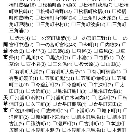
橋町豊福(16)
松橋町西下郷(8)
松橋町萩尾(7)
松橋
町東松崎(1)
松橋町曲野(32)
松橋町松橋(31)
松橋
町南豊崎(7)
松橋町両仲間(24)
三角町大田尾(3)
三
角町戸馳(1)
三角町中村(1)
三角町波多(2)
三角町
三角浦(1)
赤水(4)
一の宮町坂梨(4)
一の宮町三野(1)
一の
阿
宮町中通(2)
一の宮町宮地(48)
今町(1)
内牧(8)
蘇
小倉(3)
小里(3)
乙姫(19)
狩尾(2)
蔵原(2)
車
市
帰(1)
黒川(13)
黒流町(1)
小池(1)
竹原(1)
永
草(9)
西小園(3)
三久保(4)
役犬原(1)
山田(1)
有明町大浦(2)
有明町大島子(1)
有明町楠甫(1)
有明町須子(1)
五和町鬼池(1)
五和町御領(3)
五和
町二江(3)
今釜新町(2)
今釜町(5)
牛深町(2)
太
田町(1)
大浜町(1)
亀場町亀川(8)
亀場町食場(1)
天
河浦町崎津(1)
河浦町白木河内(1)
北浜町(3)
楠
草
浦町(2)
久玉町(8)
倉岳町棚底(4)
倉岳町宮田(2)
市
佐伊津町(6)
志柿町(13)
下浦町(2)
城下町(1)
浄南町(2)
新和町小宮地(4)
栖本町馬場(1)
栖本町
古江(5)
諏訪町(1)
瀬戸町(1)
古川町(1)
本渡町
広瀬(4)
本渡町本渡(7)
本渡町本戸馬場(1)
本渡町