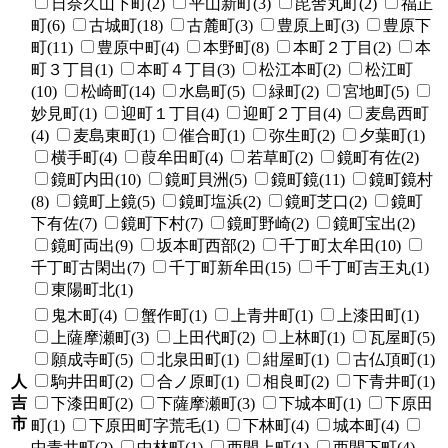
日奈久山下町(2)
平山新町(3)
毘舎丸町(2)
福正
町(6)
古城町(18)
古麓町(3)
豊原上町(3)
豊原下
町(11)
豊原中町(4)
本野町(8)
本町２丁目(2)
本
町３丁目(1)
本町４丁目(3)
松江本町(2)
松江町
(10)
松崎町(14)
水島町(5)
緑町(2)
宮地町(5)
妙見町(1)
迎町１丁目(4)
迎町２丁目(4)
麦島西町
(4)
麦島東町(1)
催合町(1)
弥生町(2)
夕葉町(1)
横手町(4)
葭牟田町(4)
若草町(2)
鏡町有佐(2)
鏡町内田(10)
鏡町貝洲(5)
鏡町鏡(11)
鏡町鏡村
(8)
鏡町上鏡(5)
鏡町塩浜(2)
鏡町芝口(2)
鏡町
下有佐(7)
鏡町下村(7)
鏡町野崎(2)
鏡町宝出(2)
鏡町両出(9)
坂本町西部(2)
千丁町太牟田(10)
千丁町古閑出(7)
千丁町新牟田(15)
千丁町吉王丸(1)
東陽町北(1)
鬼木町(4)
蟹作町(1)
上青井町(1)
上漆田町(1)
上薩摩瀬町(3)
上田代町(2)
上林町(1)
瓦屋町(5)
願成寺町(5)
北泉田町(1)
紺屋町(1)
古仏頂町(1)
人
駒井田町(2)
合ノ原町(1)
相良町(2)
下青井町(1)
吉
下漆田町(2)
下薩摩瀬町(3)
下城本町(1)
下原田
市
町(1)
下原田町字荒毛(1)
下林町(4)
城本町(4)
中青井町(2)
中林町(1)
西間上町(1)
西間下町(4)