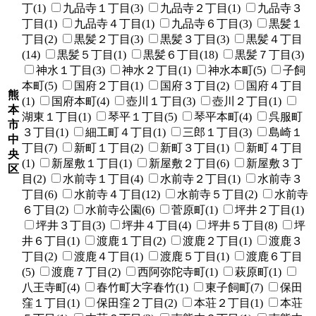
丁(1)
九品寺１丁目(3)
九品寺２丁目(1)
九品寺３
丁目(1)
九品寺４丁目(1)
九品寺６丁目(3)
黒髪１
丁目(2)
黒髪２丁目(3)
黒髪３丁目(3)
黒髪４丁目
(14)
黒髪５丁目(1)
黒髪６丁目(18)
黒髪７丁目(3)
神水１丁目(3)
神水２丁目(1)
神水本町(5)
子飼
本町(5)
国府２丁目(1)
国府３丁目(2)
国府４丁目
熊
(1)
国府本町(4)
壺川１丁目(3)
壺川２丁目(1)
本
湖東１丁目(1)
琴平１丁目(5)
琴平本町(4)
呉服町
市
３丁目(1)
細工町４丁目(1)
三郎１丁目(3)
島崎１
中
丁目(7)
新町１丁目(2)
新町３丁目(1)
新町４丁目
央
(1)
新屋敷１丁目(1)
新屋敷２丁目(6)
新屋敷３丁
区
目(2)
水前寺１丁目(4)
水前寺２丁目(1)
水前寺３
丁目(6)
水前寺４丁目(12)
水前寺５丁目(2)
水前寺
６丁目(2)
水前寺公園(6)
菅原町(1)
坪井２丁目(1)
坪井３丁目(3)
坪井４丁目(4)
坪井５丁目(8)
坪
井６丁目(1)
渡鹿１丁目(2)
渡鹿２丁目(1)
渡鹿３
丁目(2)
渡鹿４丁目(1)
渡鹿５丁目(1)
渡鹿６丁目
(5)
渡鹿７丁目(2)
西阿弥陀寺町(1)
萩原町(1)
八王寺町(4)
春竹町大字春竹(1)
東子飼町(7)
保田
窪１丁目(1)
保田窪２丁目(2)
本荘２丁目(1)
本荘