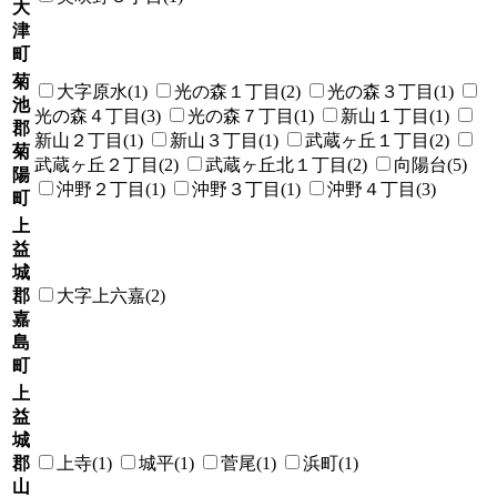
大
津
町
菊
大字原水(1)
光の森１丁目(2)
光の森３丁目(1)
池
光の森４丁目(3)
光の森７丁目(1)
新山１丁目(1)
郡
新山２丁目(1)
新山３丁目(1)
武蔵ヶ丘１丁目(2)
菊
武蔵ヶ丘２丁目(2)
武蔵ヶ丘北１丁目(2)
向陽台(5)
陽
沖野２丁目(1)
沖野３丁目(1)
沖野４丁目(3)
町
上
益
城
郡
大字上六嘉(2)
嘉
島
町
上
益
城
郡
上寺(1)
城平(1)
菅尾(1)
浜町(1)
山