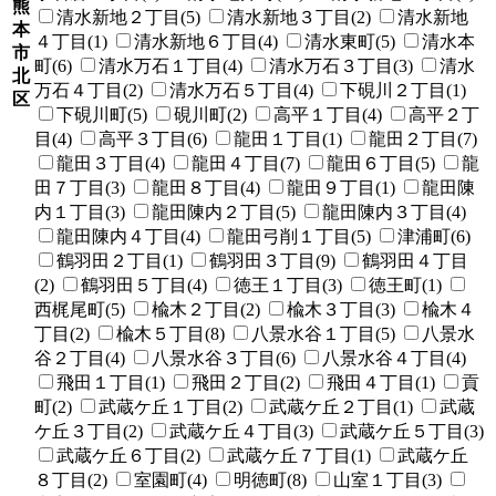
熊
清水新地２丁目(5)
清水新地３丁目(2)
清水新地
本
４丁目(1)
清水新地６丁目(4)
清水東町(5)
清水本
市
町(6)
清水万石１丁目(4)
清水万石３丁目(3)
清水
北
万石４丁目(2)
清水万石５丁目(4)
下硯川２丁目(1)
区
下硯川町(5)
硯川町(2)
高平１丁目(4)
高平２丁
目(4)
高平３丁目(6)
龍田１丁目(1)
龍田２丁目(7)
龍田３丁目(4)
龍田４丁目(7)
龍田６丁目(5)
龍
田７丁目(3)
龍田８丁目(4)
龍田９丁目(1)
龍田陳
内１丁目(3)
龍田陳内２丁目(5)
龍田陳内３丁目(4)
龍田陳内４丁目(4)
龍田弓削１丁目(5)
津浦町(6)
鶴羽田２丁目(1)
鶴羽田３丁目(9)
鶴羽田４丁目
(2)
鶴羽田５丁目(4)
徳王１丁目(3)
徳王町(1)
西梶尾町(5)
楡木２丁目(2)
楡木３丁目(3)
楡木４
丁目(2)
楡木５丁目(8)
八景水谷１丁目(5)
八景水
谷２丁目(4)
八景水谷３丁目(6)
八景水谷４丁目(4)
飛田１丁目(1)
飛田２丁目(2)
飛田４丁目(1)
貢
町(2)
武蔵ケ丘１丁目(2)
武蔵ケ丘２丁目(1)
武蔵
ケ丘３丁目(2)
武蔵ケ丘４丁目(3)
武蔵ケ丘５丁目(3)
武蔵ケ丘６丁目(2)
武蔵ケ丘７丁目(1)
武蔵ケ丘
８丁目(2)
室園町(4)
明徳町(8)
山室１丁目(3)