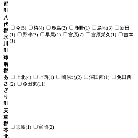
都
町
八
代
今(5)
栫(4)
鹿島(2)
鹿野(1)
島地(3)
新田
郡
(1)
野津(3)
早尾(1)
宮原(7)
宮原栄久(1)
吉本
氷
(1)
川
町
球
磨
郡
あ
上北(4)
上西(1)
岡原北(2)
深田西(1)
免田西
さ
(2)
免田東(11)
ぎ
り
町
天
草
郡
志岐(1)
富岡(2)
苓
北