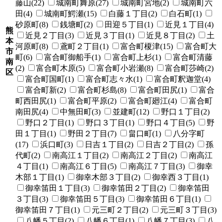
藤山(22)
城南町舞原(27)
城南町宮地(2)
城南町六
田(4)
城南町鰐瀬(15)
白藤１丁目(2)
白石町(1)
砂原町(8)
銭塘町(2)
田迎５丁目(1)
近見１丁目(4)
熊
近見２丁目(3)
近見３丁目(1)
近見８丁目(2)
土
本
河原町(8)
鳶町２丁目(1)
富合町榎津(15)
富合町大
市
町(6)
富合町御船手(1)
富合町上杉(1)
富合町清藤
南
(2)
富合町木原(5)
富合町小岩瀬(8)
富合町莎崎(2)
区
富合町国町(1)
富合町志々水(1)
富合町釈迦堂(4)
富合町新(2)
富合町杉島(8)
富合町田尻(1)
富合
町西田尻(1)
富合町平原(2)
富合町廻江(4)
富合町
南田尻(4)
中無田町(3)
並建町(12)
野口１丁目(2)
野口２丁目(1)
野口３丁目(1)
野口４丁目(5)
野
田１丁目(1)
野田２丁目(7)
畠口町(1)
八分字町
(17)
浜口町(3)
日吉１丁目(2)
日吉２丁目(2)
孫
代町(2)
南高江１丁目(2)
南高江２丁目(2)
南高江
４丁目(1)
南高江６丁目(5)
南高江７丁目(3)
御幸
木部１丁目(1)
御幸木部３丁目(2)
御幸西３丁目(1)
御幸笛田１丁目(3)
御幸笛田２丁目(2)
御幸笛田
３丁目(3)
御幸笛田５丁目(3)
御幸笛田６丁目(1)
御幸笛田７丁目(1)
元三町２丁目(2)
元三町３丁目(3)
八幡５丁目(2)
八幡６丁目(1)
八幡７丁目(3)
八