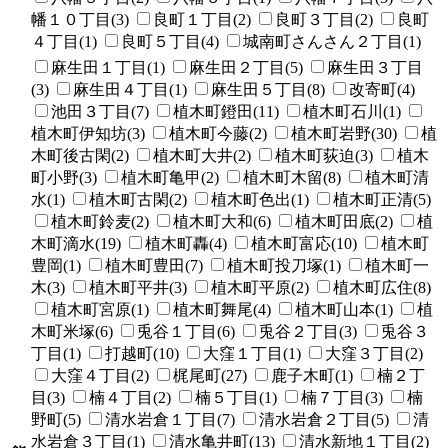
幡１０丁目(3)
良町１丁目(2)
良町３丁目(2)
良町
４丁目(1)
良町５丁目(4)
城南町さんさん２丁目(1)
麻生田１丁目(1)
麻生田２丁目(5)
麻生田３丁目
(3)
麻生田４丁目(1)
麻生田５丁目(8)
改寄町(4)
池田３丁目(7)
植木町鐙田(11)
植木町石川(1)
植木町伊知坊(3)
植木町今藤(2)
植木町岩野(30)
植
木町後古閑(2)
植木町大井(2)
植木町荻迫(3)
植木
町小野(3)
植木町亀甲(2)
植木町木留(8)
植木町清
水(1)
植木町古閑(2)
植木町色出(1)
植木町正清(5)
植木町鈴麦(2)
植木町大和(6)
植木町田底(2)
植
木町滴水(19)
植木町轟(4)
植木町富応(10)
植木町
豊岡(1)
植木町豊田(7)
植木町投刀塚(1)
植木町一
木(3)
植木町平井(3)
植木町平原(2)
植木町広住(8)
植木町宮原(1)
植木町舞尾(4)
植木町山本(1)
植
木町米塚(6)
兎谷１丁目(6)
兎谷２丁目(3)
兎谷３
丁目(1)
打越町(10)
大窪１丁目(1)
大窪３丁目(2)
大窪４丁目(2)
梶尾町(27)
鹿子木町(1)
楠２丁
目(3)
楠４丁目(2)
楠５丁目(1)
楠７丁目(3)
楠
野町(5)
清水岩倉１丁目(7)
清水岩倉２丁目(5)
清
水岩倉３丁目(1)
清水亀井町(13)
清水新地１丁目(2)