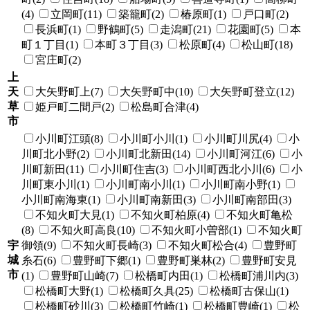
(4)
立岡町(11)
築籠町(2)
椿原町(1)
戸口町(2)
長浜町(1)
野鶴町(5)
走潟町(21)
花園町(5)
本
町１丁目(1)
本町３丁目(3)
松原町(4)
松山町(18)
宮庄町(2)
上
天
大矢野町上(7)
大矢野町中(10)
大矢野町登立(12)
草
姫戸町二間戸(2)
松島町合津(4)
市
小川町江頭(8)
小川町小川(1)
小川町川尻(4)
小
川町北小野(2)
小川町北新田(14)
小川町河江(6)
小
川町新田(11)
小川町住吉(3)
小川町西北小川(6)
小
川町東小川(1)
小川町南小川(1)
小川町南小野(1)
小川町南海東(1)
小川町南新田(3)
小川町南部田(3)
不知火町大見(1)
不知火町柏原(4)
不知火町亀松
(8)
不知火町高良(10)
不知火町小曽部(1)
不知火町
宇
御領(9)
不知火町長崎(3)
不知火町松合(4)
豊野町
城
糸石(6)
豊野町下郷(1)
豊野町巣林(2)
豊野町安見
市
(1)
豊野町山崎(7)
松橋町内田(1)
松橋町浦川内(3)
松橋町大野(1)
松橋町久具(25)
松橋町古保山(1)
松橋町砂川(3)
松橋町竹崎(1)
松橋町豊崎(1)
松