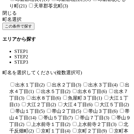
り町(21)
天草郡苓北町(3)
閉じる
町名選択
エリアから探す
STEP1
STEP2
STEP3
町名を選択してください(複数選択可)
出水１丁目(2)
出水２丁目(3)
出水３丁目(4)
出
水４丁目(1)
出水５丁目(2)
出水６丁目(6)
出水７
丁目(3)
出水８丁目(6)
魚屋町３丁目(1)
大江１丁
目(1)
大江２丁目(2)
大江４丁目(6)
大江５丁目(2)
帯山１丁目(5)
帯山２丁目(5)
帯山３丁目(6)
帯
山４丁目(14)
帯山５丁目(7)
帯山７丁目(3)
帯山９
丁目(2)
上水前寺１丁目(2)
上水前寺２丁目(3)
北
千反畑町(2)
京町１丁目(4)
京町２丁目(9)
京町本