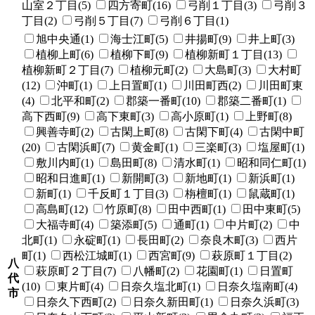
山室２丁目(5)
四方寄町(16)
弓削１丁目(3)
弓削３
丁目(2)
弓削５丁目(7)
弓削６丁目(1)
旭中央通(1)
海士江町(5)
井揚町(9)
井上町(3)
植柳上町(6)
植柳下町(9)
植柳新町１丁目(13)
植柳新町２丁目(7)
植柳元町(2)
大島町(3)
大村町
(12)
沖町(1)
上日置町(1)
川田町西(2)
川田町東
(4)
北平和町(2)
郡築一番町(10)
郡築二番町(1)
高下西町(9)
高下東町(3)
高小原町(1)
上野町(8)
興善寺町(2)
古閑上町(8)
古閑下町(4)
古閑中町
(20)
古閑浜町(7)
黄金町(1)
三楽町(3)
塩屋町(1)
敷川内町(1)
島田町(8)
清水町(1)
昭和同仁町(1)
昭和日進町(1)
新開町(3)
新地町(1)
新浜町(1)
新町(1)
千反町１丁目(3)
栴檀町(1)
鼠蔵町(1)
高島町(12)
竹原町(8)
田中西町(1)
田中東町(5)
大福寺町(4)
築添町(5)
通町(1)
中片町(2)
中
北町(1)
永碇町(1)
長田町(2)
奈良木町(3)
西片
町(1)
西松江城町(1)
西宮町(9)
萩原町１丁目(2)
八
萩原町２丁目(7)
八幡町(2)
花園町(1)
日置町
代
(10)
東片町(4)
日奈久塩北町(1)
日奈久塩南町(4)
市
日奈久下西町(2)
日奈久新田町(1)
日奈久浜町(3)