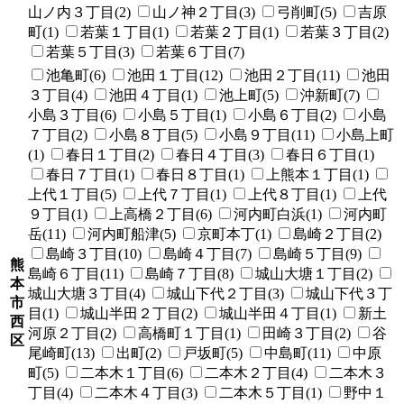
山ノ内３丁目(2)
山ノ神２丁目(3)
弓削町(5)
吉原
町(1)
若葉１丁目(1)
若葉２丁目(1)
若葉３丁目(2)
若葉５丁目(3)
若葉６丁目(7)
池亀町(6)
池田１丁目(12)
池田２丁目(11)
池田
３丁目(4)
池田４丁目(1)
池上町(5)
沖新町(7)
小島３丁目(6)
小島５丁目(1)
小島６丁目(2)
小島
７丁目(2)
小島８丁目(5)
小島９丁目(11)
小島上町
(1)
春日１丁目(2)
春日４丁目(3)
春日６丁目(1)
春日７丁目(1)
春日８丁目(1)
上熊本１丁目(1)
上代１丁目(5)
上代７丁目(1)
上代８丁目(1)
上代
９丁目(1)
上高橋２丁目(6)
河内町白浜(1)
河内町
岳(11)
河内町船津(5)
京町本丁(1)
島崎２丁目(2)
島崎３丁目(10)
島崎４丁目(7)
島崎５丁目(9)
熊
島崎６丁目(11)
島崎７丁目(8)
城山大塘１丁目(2)
本
城山大塘３丁目(4)
城山下代２丁目(3)
城山下代３丁
市
目(1)
城山半田２丁目(2)
城山半田４丁目(1)
新土
西
河原２丁目(2)
高橋町１丁目(1)
田崎３丁目(2)
谷
区
尾崎町(13)
出町(2)
戸坂町(5)
中島町(11)
中原
町(5)
二本木１丁目(6)
二本木２丁目(4)
二本木３
丁目(4)
二本木４丁目(3)
二本木５丁目(1)
野中１