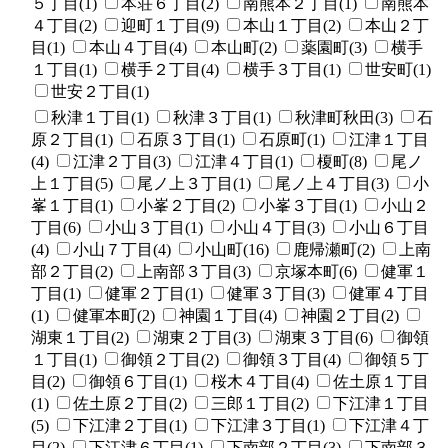
５丁目(1)
本荘６丁目(2)
南熊本２丁目(1)
南熊本
４丁目(2)
迎町１丁目(9)
本山１丁目(2)
本山２丁
目(1)
本山４丁目(4)
本山町(2)
薬園町(3)
横手
１丁目(1)
横手２丁目(4)
横手３丁目(1)
世安町(1)
世安２丁目(1)
秋津１丁目(1)
秋津３丁目(1)
秋津町秋田(3)
石
原２丁目(1)
石原３丁目(1)
石原町(1)
江津１丁目
(4)
江津２丁目(3)
江津４丁目(1)
榎町(8)
尾ノ
上１丁目(5)
尾ノ上３丁目(1)
尾ノ上４丁目(3)
小
峯１丁目(1)
小峯２丁目(2)
小峯３丁目(1)
小山２
丁目(6)
小山３丁目(1)
小山４丁目(3)
小山６丁目
(4)
小山７丁目(4)
小山町(16)
鹿帰瀬町(2)
上南
部２丁目(2)
上南部３丁目(3)
京塚本町(6)
健軍１
丁目(1)
健軍２丁目(1)
健軍３丁目(3)
健軍４丁目
(1)
健軍本町(2)
神園１丁目(4)
神園２丁目(2)
湖東１丁目(2)
湖東２丁目(3)
湖東３丁目(6)
御領
１丁目(1)
御領２丁目(2)
御領３丁目(4)
御領５丁
目(2)
御領６丁目(1)
桜木４丁目(4)
佐土原１丁目
(1)
佐土原２丁目(2)
三郎１丁目(2)
下江津１丁目
(5)
下江津２丁目(1)
下江津３丁目(1)
下江津４丁
目(2)
下江津６丁目(1)
下南部２丁目(3)
下南部３