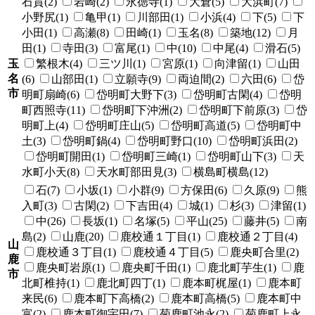
石貫(2)
岩崎(2)
永徳寺(1)
大倉(5)
大浜町(7)
小野尻(1)
亀甲(1)
川部田(1)
小浜(4)
下(5)
下
小田(1)
高瀬(8)
田崎(1)
玉名(8)
築地(12)
月
田(1)
寺田(3)
富尾(1)
中(10)
中尾(4)
滑石(5)
玉
繁根木(4)
三ツ川(1)
宮原(1)
向津留(1)
山田
名
(6)
山部田(1)
立願寺(9)
両迫間(2)
六田(6)
岱
市
明町扇崎(6)
岱明町大野下(3)
岱明町古閑(4)
岱明
町西照寺(11)
岱明町下沖洲(2)
岱明町下前原(3)
岱
明町上(4)
岱明町庄山(5)
岱明町高道(5)
岱明町中
土(3)
岱明町鍋(4)
岱明町野口(10)
岱明町浜田(2)
岱明町開田(1)
岱明町三崎(1)
岱明町山下(3)
天
水町小天(8)
天水町部田見(3)
横島町横島(12)
石(7)
小坂(1)
小群(9)
方保田(6)
久原(9)
熊
入町(3)
古閑(2)
下吉田(4)
城(1)
杉(3)
津留(1)
中(26)
長坂(1)
名塚(5)
平山(25)
藤井(5)
南
島(2)
山鹿(20)
鹿校通１丁目(1)
鹿校通２丁目(4)
山
鹿校通３丁目(1)
鹿校通４丁目(5)
鹿央町合里(2)
鹿
鹿央町岩原(1)
鹿央町千田(1)
鹿北町芋生(1)
鹿
市
北町椎持(1)
鹿北町四丁(1)
鹿本町梶屋(1)
鹿本町
来民(6)
鹿本町下高橋(2)
鹿本町高橋(5)
鹿本町中
富(2)
鹿本町御宇田(7)
菊鹿町池永(2)
菊鹿町上永