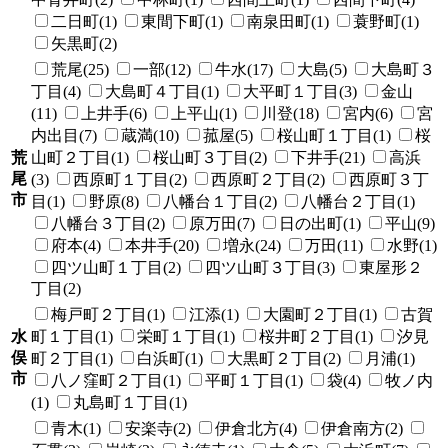
二日町(1)
東間下町(1)
南泉田町(1)
蓑野町(1)
矢黒町(2)
荒尾(25)
一部(12)
牛水(17)
大島(5)
大島町３
丁目(4)
大島町４丁目(1)
大平町１丁目(3)
金山
(11)
上井手(6)
上平山(1)
川登(18)
宮内(6)
宮
内出目(7)
蔵満(10)
菰屋(5)
桜山町１丁目(1)
桜
荒
山町２丁目(1)
桜山町３丁目(2)
下井手(21)
高浜
尾
(3)
西原町１丁目(2)
西原町２丁目(2)
西原町３丁
市
目(1)
野原(8)
八幡台１丁目(2)
八幡台２丁目(1)
八幡台３丁目(2)
原万田(7)
日の出町(1)
平山(9)
府本(4)
本井手(20)
増永(24)
万田(11)
水野(1)
四ツ山町１丁目(2)
四ツ山町３丁目(3)
東屋形２
丁目(2)
梅戸町２丁目(1)
江添(1)
大園町２丁目(1)
古賀
水
町１丁目(1)
栄町１丁目(1)
桜井町２丁目(1)
汐見
俣
町２丁目(1)
白浜町(1)
大黒町２丁目(2)
月浦(1)
市
八ノ窪町２丁目(1)
平町１丁目(1)
袋(4)
牧ノ内
(1)
丸島町１丁目(1)
青木(1)
安楽寺(2)
伊倉北方(4)
伊倉南方(2)