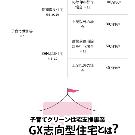
の除却を行う
100
万円/戸
場合
※11
長期優良住宅
※8､9､10
上記以外の場
80
万円/戸
合
子育て世帯等
※5
建替前住宅除
60
却を行う場合
万円/戸
※11
ZEH水準住宅
※8､10
上記以外の場
40
万円/戸
合