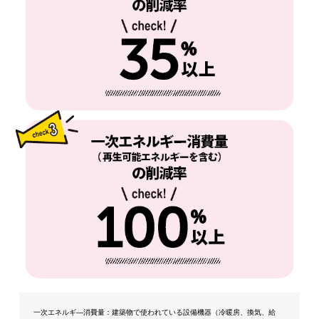
一次エネルギ―消費量：建築物で使われている設備機器（冷暖房、換気、給