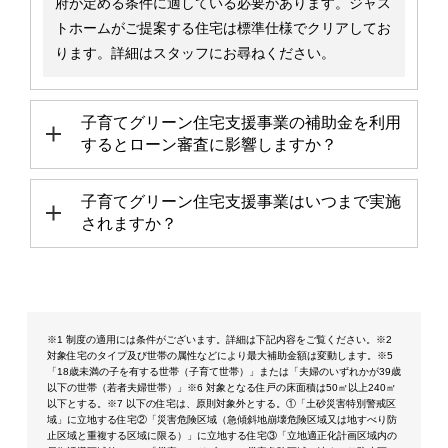
府が定める条件に適している必要があります。ジャス
トホームがご提案する住宅は標準仕様でクリアしてお
ります。詳細はスタッフにお尋ねください。
子育てグリーン住宅支援事業の補助金を利用
するとローン審査に影響しますか？
子育てグリーン住宅支援事業はいつまで実施
されますか？
※1 制度の適用には条件がございます。詳細は下記内容をご覧ください。※2
対象住宅のタイプ及び世帯の属性などにより最大補助金額は変動します。※5
「18歳未満の子を有する世帯（子育て世帯）」または「夫婦のいずれかが39歳
以下の世帯（若者夫婦世帯）」※6 対象となる住戸の床面積は50㎡以上240㎡
以下とする。※7 以下の住宅は、原則対象外とする。①「土砂災害特別警戒区
域」に立地する住宅②「災害危険区域（急傾斜地崩壊危険区域又は地すべり防
止区域と重複する区域に限る）」に立地する住宅③「立地適正化計画区域内の