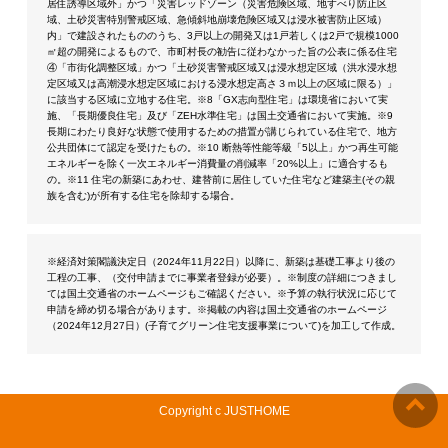
居住誘導区域外」かつ「災害レッドゾーン（災害危険区域、地すべり防止区
域、土砂災害特別警戒区域、急傾斜地崩壊危険区域又は浸水被害防止区域）
内」で建設されたもののうち、3戸以上の開発又は1戸若しくは2戸で規模1000
㎡超の開発によるもので、市町村長の勧告に従わなかった旨の公表に係る住宅
④「市街化調整区域」かつ「土砂災害警戒区域又は浸水想定区域（洪水浸水想
定区域又は高潮浸水想定区域における浸水想定高さ３ｍ以上の区域に限る）」
に該当する区域に立地する住宅。※8「GX志向型住宅」は環境省において実
施、「長期優良住宅」及び「ZEH水準住宅」は国土交通省において実施。※9
長期にわたり良好な状態で使用するための措置が講じられている住宅で、地方
公共団体にて認定を受けたもの。※10 断熱等性能等級「5以上」かつ再生可能
エネルギーを除く一次エネルギー消費量の削減率「20%以上」に適合するも
の。※11 住宅の新築にあわせ、建替前に居住していた住宅など建築主(その親
族を含む)が所有する住宅を除却する場合。
※経済対策閣議決定日（2024年11月22日）以降に、新築は基礎工事より後の
工程の工事、（交付申請までに事業者登録が必要）。※制度の詳細につきまし
ては国土交通省のホームページもご確認ください。※予算の執行状況に応じて
申請を締め切る場合があります。※掲載の内容は国土交通省のホームページ
（2024年12月27日）(
子育てグリーン住宅支援事業について
)を加工して作成。
Copyright c JUSTHOME