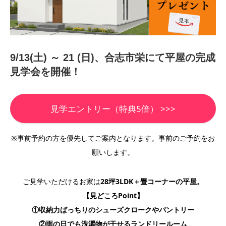
9/13(土) ～ 21 (日)、合志市栄にて平屋の完成
見学会を開催！
見学エントリー（特典5倍） >>>
※事前予約の方を優先してご案内となります。事前のご予約をお
願いします。
ご見学いただけるお家は
28坪3LDK＋畳コーナーの平屋
。
【見どころPoint】
①収納力ばっちりのシューズクロークやパントリー
②雨の日でも洗濯物が干せるランドリールーム