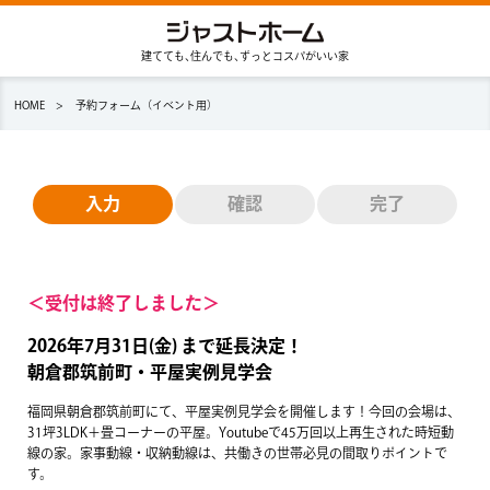
建てても､住んでも､ずっとコスパがいい家
HOME
予約フォーム（イベント用）
入力
確認
完了
＜受付は終了しました＞
2026年7月31日(金) まで延長決定！
朝倉郡筑前町・平屋実例見学会
福岡県朝倉郡筑前町にて、平屋実例見学会を開催します！今回の会場は、
31坪3LDK＋畳コーナーの平屋。Youtubeで45万回以上再生された時短動
線の家。家事動線・収納動線は、共働きの世帯必見の間取りポイントで
す。