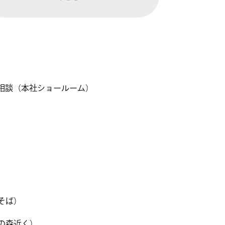
ご相談（本社ショールーム）
）
そば）
の森近く）