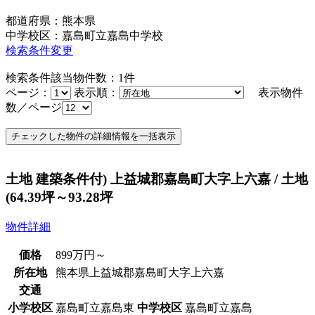
都道府県：熊本県
中学校区：嘉島町立嘉島中学校
検索条件変更
検索条件該当物件数：
1
件
ページ：
表示順：
表示物件
数／ページ
土地 建築条件付) 上益城郡嘉島町大字上六嘉 / 土地
(64.39坪～93.28坪
物件詳細
価格
899
万円
～
所在地
熊本県上益城郡嘉島町大字上六嘉
交通
小学校区
嘉島町立嘉島東
中学校区
嘉島町立嘉島