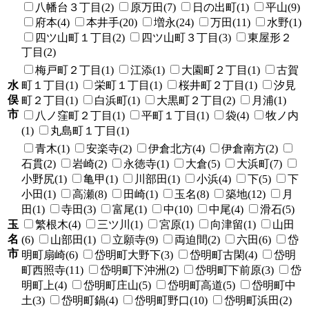
八幡台３丁目(2)
原万田(7)
日の出町(1)
平山(9)
府本(4)
本井手(20)
増永(24)
万田(11)
水野(1)
四ツ山町１丁目(2)
四ツ山町３丁目(3)
東屋形２
丁目(2)
梅戸町２丁目(1)
江添(1)
大園町２丁目(1)
古賀
水
町１丁目(1)
栄町１丁目(1)
桜井町２丁目(1)
汐見
俣
町２丁目(1)
白浜町(1)
大黒町２丁目(2)
月浦(1)
市
八ノ窪町２丁目(1)
平町１丁目(1)
袋(4)
牧ノ内
(1)
丸島町１丁目(1)
青木(1)
安楽寺(2)
伊倉北方(4)
伊倉南方(2)
石貫(2)
岩崎(2)
永徳寺(1)
大倉(5)
大浜町(7)
小野尻(1)
亀甲(1)
川部田(1)
小浜(4)
下(5)
下
小田(1)
高瀬(8)
田崎(1)
玉名(8)
築地(12)
月
田(1)
寺田(3)
富尾(1)
中(10)
中尾(4)
滑石(5)
玉
繁根木(4)
三ツ川(1)
宮原(1)
向津留(1)
山田
名
(6)
山部田(1)
立願寺(9)
両迫間(2)
六田(6)
岱
市
明町扇崎(6)
岱明町大野下(3)
岱明町古閑(4)
岱明
町西照寺(11)
岱明町下沖洲(2)
岱明町下前原(3)
岱
明町上(4)
岱明町庄山(5)
岱明町高道(5)
岱明町中
土(3)
岱明町鍋(4)
岱明町野口(10)
岱明町浜田(2)