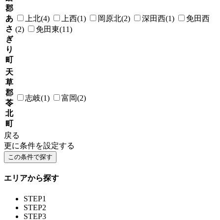
郡
あ
上北(4)
上西(1)
岡原北(2)
深田西(1)
免田西
さ
(2)
免田東(11)
ぎ
り
町
天
草
郡
志岐(1)
富岡(2)
苓
北
町
戻る
更に条件を設定する
エリアから探す
STEP1
STEP2
STEP3