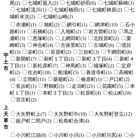
尾(2)
七城町菰入(2)
七城町砂田(6)
七城町蘇崎(3)
七城町流川(1)
七城町橋田(1)
七城町林原(2)
七
城町水次(2)
七城町山崎(2)
赤瀬町(1)
旭町(2)
網引町(1)
網津町(10)
石小
路町(1)
石橋町(2)
入地町(2)
岩古曽町(23)
馬之
瀬町(3)
恵塚町(2)
上網田町(3)
北段原町(2)
栗
崎町(3)
神合町(4)
古保里町(2)
古城町(6)
境目
町(3)
栄町(5)
笹原町(2)
三拾町(3)
下網田町(8)
宇
新開町(7)
新町１丁目(2)
新町３丁目(4)
新町４
土
丁目(1)
新松原町(7)
神馬町(3)
城塚町(2)
定府
市
町(2)
住吉町(18)
船場町(5)
善道寺町(1)
高柳町
(4)
立岡町(11)
築籠町(2)
椿原町(1)
戸口町(2)
長浜町(1)
野鶴町(5)
走潟町(21)
花園町(5)
本
町１丁目(1)
本町３丁目(3)
松原町(4)
松山町(18)
宮庄町(2)
上
天
大矢野町上(7)
大矢野町中(10)
大矢野町登立(12)
草
姫戸町二間戸(2)
松島町合津(4)
市
小川町江頭(8)
小川町小川(1)
小川町川尻(4)
小