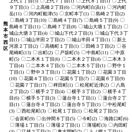
上代１丁目(5)
上代７丁目(1)
上代８丁目(1)
上代
９丁目(1)
上高橋２丁目(6)
河内町白浜(1)
河内町
岳(11)
河内町船津(5)
京町本丁(1)
島崎２丁目(2)
島崎３丁目(10)
島崎４丁目(7)
島崎５丁目(9)
熊
島崎６丁目(11)
島崎７丁目(8)
城山大塘１丁目(2)
本
城山大塘３丁目(4)
城山下代２丁目(3)
城山下代３丁
市
目(1)
城山半田２丁目(2)
城山半田４丁目(1)
新土
西
河原２丁目(2)
高橋町１丁目(1)
田崎３丁目(2)
谷
区
尾崎町(13)
出町(2)
戸坂町(5)
中島町(11)
中原
町(5)
二本木１丁目(6)
二本木２丁目(4)
二本木３
丁目(4)
二本木４丁目(3)
二本木５丁目(1)
野中１
丁目(1)
野中３丁目(1)
花園１丁目(2)
花園３丁目
(10)
花園４丁目(1)
花園５丁目(7)
花園６丁目(9)
花園７丁目(17)
稗田町(1)
松尾町近津(2)
八島
２丁目(2)
横手２丁目(4)
横手３丁目(2)
横手４丁
目(6)
横手５丁目(3)
蓮台寺１丁目(1)
蓮台寺２丁
目(1)
蓮台寺４丁目(2)
蓮台寺５丁目(1)
中松尾町
(3)
西松尾町(3)
松尾１丁目(1)
松尾２丁目(5)
会富町(9)
出仲間８丁目(5)
今町(2)
海路口町(6)
薄場１丁目(5)
薄場２丁目(1)
薄場町(3)
内田町
(3)
江越２丁目(2)
奥古閑町(7)
上ノ郷１丁目(1)