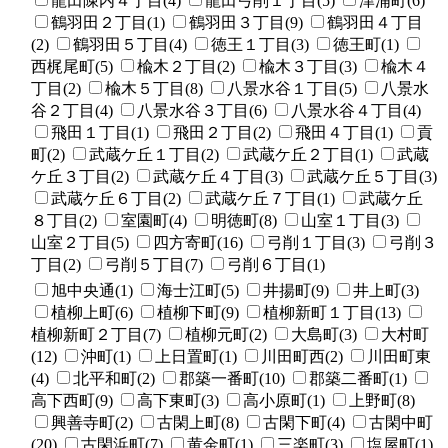
龍田陳内４丁目(4)
龍田弓削１丁目(5)
津浦町(6)
鶴羽田２丁目(1)
鶴羽田３丁目(9)
鶴羽田４丁目
(2)
鶴羽田５丁目(4)
徳王１丁目(3)
徳王町(1)
西梶尾町(5)
楡木２丁目(2)
楡木３丁目(3)
楡木４
丁目(2)
楡木５丁目(8)
八景水谷１丁目(5)
八景水
谷２丁目(4)
八景水谷３丁目(6)
八景水谷４丁目(4)
飛田１丁目(1)
飛田２丁目(2)
飛田４丁目(1)
貢
町(2)
武蔵ケ丘１丁目(2)
武蔵ケ丘２丁目(1)
武蔵
ケ丘３丁目(2)
武蔵ケ丘４丁目(3)
武蔵ケ丘５丁目(3)
武蔵ケ丘６丁目(2)
武蔵ケ丘７丁目(1)
武蔵ケ丘
８丁目(2)
室園町(4)
明徳町(8)
山室１丁目(3)
山室２丁目(5)
四方寄町(16)
弓削１丁目(3)
弓削３
丁目(2)
弓削５丁目(7)
弓削６丁目(1)
旭中央通(1)
海士江町(5)
井揚町(9)
井上町(3)
植柳上町(6)
植柳下町(9)
植柳新町１丁目(13)
植柳新町２丁目(7)
植柳元町(2)
大島町(3)
大村町
(12)
沖町(1)
上日置町(1)
川田町西(2)
川田町東
(4)
北平和町(2)
郡築一番町(10)
郡築二番町(1)
高下西町(9)
高下東町(3)
高小原町(1)
上野町(8)
興善寺町(2)
古閑上町(8)
古閑下町(4)
古閑中町
(20)
古閑浜町(7)
黄金町(1)
三楽町(3)
塩屋町(1)