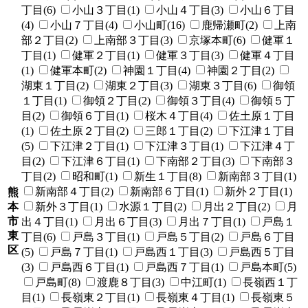
丁目(6)
小山３丁目(1)
小山４丁目(3)
小山６丁目
(4)
小山７丁目(4)
小山町(16)
鹿帰瀬町(2)
上南
部２丁目(2)
上南部３丁目(3)
京塚本町(6)
健軍１
丁目(1)
健軍２丁目(1)
健軍３丁目(3)
健軍４丁目
(1)
健軍本町(2)
神園１丁目(4)
神園２丁目(2)
湖東１丁目(2)
湖東２丁目(3)
湖東３丁目(6)
御領
１丁目(1)
御領２丁目(2)
御領３丁目(4)
御領５丁
目(2)
御領６丁目(1)
桜木４丁目(4)
佐土原１丁目
(1)
佐土原２丁目(2)
三郎１丁目(2)
下江津１丁目
(5)
下江津２丁目(1)
下江津３丁目(1)
下江津４丁
目(2)
下江津６丁目(1)
下南部２丁目(3)
下南部３
丁目(2)
昭和町(1)
新生１丁目(8)
新南部３丁目(1)
新南部４丁目(2)
新南部６丁目(1)
新外２丁目(1)
熊
本
新外３丁目(1)
水源１丁目(2)
月出２丁目(2)
月
市
出４丁目(1)
月出６丁目(3)
月出７丁目(1)
戸島１
東
丁目(6)
戸島３丁目(1)
戸島５丁目(2)
戸島６丁目
区
(5)
戸島７丁目(1)
戸島西１丁目(3)
戸島西５丁目
(3)
戸島西６丁目(1)
戸島西７丁目(1)
戸島本町(5)
戸島町(8)
渡鹿８丁目(3)
中江町(1)
長嶺西１丁
目(1)
長嶺東２丁目(1)
長嶺東４丁目(1)
長嶺東５