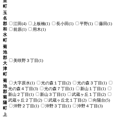
里
町
玉
名
郡
江田(4)
上板楠(1)
長小田(1)
平野(1)
藤田(1)
和
前原(1)
用木(1)
水
町
菊
池
郡
美咲野３丁目(1)
大
津
町
菊
大字原水(1)
光の森１丁目(2)
光の森３丁目(1)
池
光の森４丁目(3)
光の森７丁目(1)
新山１丁目(1)
郡
新山２丁目(1)
新山３丁目(1)
武蔵ヶ丘１丁目(2)
菊
武蔵ヶ丘２丁目(2)
武蔵ヶ丘北１丁目(2)
向陽台(5)
陽
沖野２丁目(1)
沖野３丁目(1)
沖野４丁目(3)
町
上