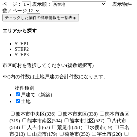
ページ：
表示順：
表示物件
数／ページ
エリアから探す
STEP1
STEP2
STEP3
市区町村を選択してください(複数選択可)
※()内の件数は土地戸建の合計件数になります。
物件種別
戸建て（新築）
土地
熊本市中央区(336)
熊本市東区(338)
熊本市西区
(319)
熊本市南区(504)
熊本市北区(527)
八代市
(514)
人吉市(67)
荒尾市(261)
水俣市(19)
玉名
市(213)
山鹿市(179)
菊池市(252)
宇土市(220)