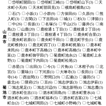
岱明町開田(1)
岱明町三崎(1)
岱明町山下(3)
天
水町小天(8)
天水町部田見(3)
横島町横島(12)
石(7)
小坂(1)
小群(9)
方保田(6)
久原(9)
熊
入町(3)
古閑(2)
下吉田(4)
城(1)
杉(3)
津留(1)
中(26)
長坂(1)
名塚(5)
平山(25)
藤井(5)
南
島(2)
山鹿(20)
鹿校通１丁目(1)
鹿校通２丁目(4)
山
鹿校通３丁目(1)
鹿校通４丁目(5)
鹿央町合里(2)
鹿
鹿央町岩原(1)
鹿央町千田(1)
鹿北町芋生(1)
鹿
市
北町椎持(1)
鹿北町四丁(1)
鹿本町梶屋(1)
鹿本町
来民(6)
鹿本町下高橋(2)
鹿本町高橋(5)
鹿本町中
富(2)
鹿本町御宇田(7)
菊鹿町池永(2)
菊鹿町上永
野(1)
菊鹿町下内田(3)
菊鹿町松尾(2)
赤星(3)
出田(3)
今(3)
片角(4)
木柑子(8)
北
宮(5)
重味(1)
下河原(1)
大琳寺(3)
長田(1)
西
寺(14)
西迫間(1)
野間口(9)
広瀬(2)
藤田(5)
森北(4)
隈府(25)
亘(6)
旭志伊坂(3)
旭志伊萩(1)
菊
旭志尾足(1)
旭志川辺(9)
旭志新明(4)
旭志麓(3)
池
泗水町住吉(11)
泗水町田島(9)
泗水町豊水(4)
市
泗水町永(49)
泗水町福本(5)
泗水町吉富(23)
七城
町台(2)
七城町岡田(2)
七城町小野崎(7)
七城町亀