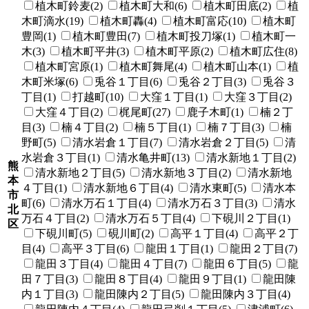
植木町鈴麦(2)
植木町大和(6)
植木町田底(2)
植
木町滴水(19)
植木町轟(4)
植木町富応(10)
植木町
豊岡(1)
植木町豊田(7)
植木町投刀塚(1)
植木町一
木(3)
植木町平井(3)
植木町平原(2)
植木町広住(8)
植木町宮原(1)
植木町舞尾(4)
植木町山本(1)
植
木町米塚(6)
兎谷１丁目(6)
兎谷２丁目(3)
兎谷３
丁目(1)
打越町(10)
大窪１丁目(1)
大窪３丁目(2)
大窪４丁目(2)
梶尾町(27)
鹿子木町(1)
楠２丁
目(3)
楠４丁目(2)
楠５丁目(1)
楠７丁目(3)
楠
野町(5)
清水岩倉１丁目(7)
清水岩倉２丁目(5)
清
水岩倉３丁目(1)
清水亀井町(13)
清水新地１丁目(2)
熊
清水新地２丁目(5)
清水新地３丁目(2)
清水新地
本
４丁目(1)
清水新地６丁目(4)
清水東町(5)
清水本
市
町(6)
清水万石１丁目(4)
清水万石３丁目(3)
清水
北
万石４丁目(2)
清水万石５丁目(4)
下硯川２丁目(1)
区
下硯川町(5)
硯川町(2)
高平１丁目(4)
高平２丁
目(4)
高平３丁目(6)
龍田１丁目(1)
龍田２丁目(7)
龍田３丁目(4)
龍田４丁目(7)
龍田６丁目(5)
龍
田７丁目(3)
龍田８丁目(4)
龍田９丁目(1)
龍田陳
内１丁目(3)
龍田陳内２丁目(5)
龍田陳内３丁目(4)