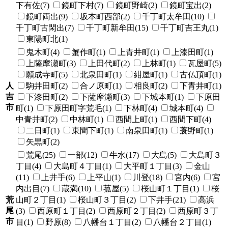
下有佐(7)
鏡町下村(7)
鏡町野崎(2)
鏡町宝出(2)
鏡町両出(9)
坂本町西部(2)
千丁町太牟田(10)
千丁町古閑出(7)
千丁町新牟田(15)
千丁町吉王丸(1)
東陽町北(1)
鬼木町(4)
蟹作町(1)
上青井町(1)
上漆田町(1)
上薩摩瀬町(3)
上田代町(2)
上林町(1)
瓦屋町(5)
願成寺町(5)
北泉田町(1)
紺屋町(1)
古仏頂町(1)
人
駒井田町(2)
合ノ原町(1)
相良町(2)
下青井町(1)
吉
下漆田町(2)
下薩摩瀬町(3)
下城本町(1)
下原田
市
町(1)
下原田町字荒毛(1)
下林町(4)
城本町(4)
中青井町(2)
中林町(1)
西間上町(1)
西間下町(4)
二日町(1)
東間下町(1)
南泉田町(1)
蓑野町(1)
矢黒町(2)
荒尾(25)
一部(12)
牛水(17)
大島(5)
大島町３
丁目(4)
大島町４丁目(1)
大平町１丁目(3)
金山
(11)
上井手(6)
上平山(1)
川登(18)
宮内(6)
宮
内出目(7)
蔵満(10)
菰屋(5)
桜山町１丁目(1)
桜
荒
山町２丁目(1)
桜山町３丁目(2)
下井手(21)
高浜
尾
(3)
西原町１丁目(2)
西原町２丁目(2)
西原町３丁
市
目(1)
野原(8)
八幡台１丁目(2)
八幡台２丁目(1)