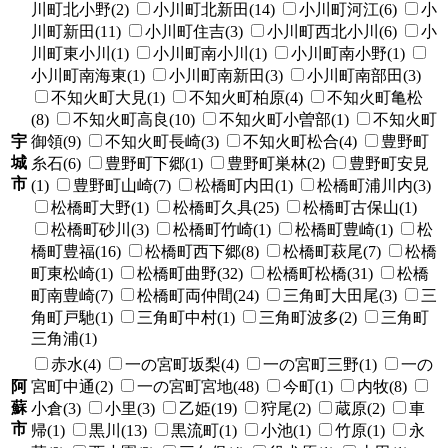
川町北小野(2)
小川町北新田(14)
小川町河江(6)
小
川町新田(11)
小川町住吉(3)
小川町西北小川(6)
小
川町東小川(1)
小川町南小川(1)
小川町南小野(1)
小川町南海東(1)
小川町南新田(3)
小川町南部田(3)
不知火町大見(1)
不知火町柏原(4)
不知火町亀松
(8)
不知火町高良(10)
不知火町小曽部(1)
不知火町
宇
御領(9)
不知火町長崎(3)
不知火町松合(4)
豊野町
城
糸石(6)
豊野町下郷(1)
豊野町巣林(2)
豊野町安見
市
(1)
豊野町山崎(7)
松橋町内田(1)
松橋町浦川内(3)
松橋町大野(1)
松橋町久具(25)
松橋町古保山(1)
松橋町砂川(3)
松橋町竹崎(1)
松橋町豊崎(1)
松
橋町豊福(16)
松橋町西下郷(8)
松橋町萩尾(7)
松橋
町東松崎(1)
松橋町曲野(32)
松橋町松橋(31)
松橋
町南豊崎(7)
松橋町両仲間(24)
三角町大田尾(3)
三
角町戸馳(1)
三角町中村(1)
三角町波多(2)
三角町
三角浦(1)
赤水(4)
一の宮町坂梨(4)
一の宮町三野(1)
一の
阿
宮町中通(2)
一の宮町宮地(48)
今町(1)
内牧(8)
蘇
小倉(3)
小里(3)
乙姫(19)
狩尾(2)
蔵原(2)
車
市
帰(1)
黒川(13)
黒流町(1)
小池(1)
竹原(1)
永