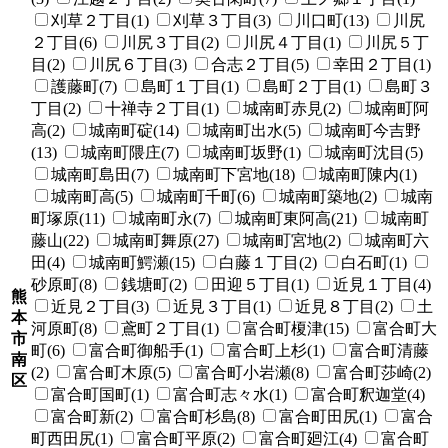
刈草２丁目(1)
刈草３丁目(3)
川口町(13)
川尻
２丁目(6)
川尻３丁目(2)
川尻４丁目(1)
川尻５丁
目(2)
川尻６丁目(3)
合志２丁目(5)
幸田２丁目(1)
護藤町(7)
島町１丁目(1)
島町２丁目(1)
島町３
丁目(2)
十禅寺２丁目(1)
城南町赤見(2)
城南町阿
高(2)
城南町碇(14)
城南町出水(5)
城南町今吉野
(13)
城南町隈庄(7)
城南町坂野(1)
城南町沈目(5)
城南町島田(7)
城南町下宮地(18)
城南町陳内(1)
城南町高(5)
城南町千町(6)
城南町築地(2)
城南
町塚原(11)
城南町永(7)
城南町東阿高(21)
城南町
藤山(22)
城南町舞原(27)
城南町宮地(2)
城南町六
田(4)
城南町鰐瀬(15)
白藤１丁目(2)
白石町(1)
砂原町(8)
銭塘町(2)
田迎５丁目(1)
近見１丁目(4)
熊
近見２丁目(3)
近見３丁目(1)
近見８丁目(2)
土
本
河原町(8)
鳶町２丁目(1)
富合町榎津(15)
富合町大
市
町(6)
富合町御船手(1)
富合町上杉(1)
富合町清藤
南
(2)
富合町木原(5)
富合町小岩瀬(8)
富合町莎崎(2)
区
富合町国町(1)
富合町志々水(1)
富合町釈迦堂(4)
富合町新(2)
富合町杉島(8)
富合町田尻(1)
富合
町西田尻(1)
富合町平原(2)
富合町廻江(4)
富合町