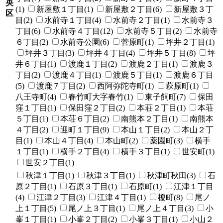
央
(1)
新屋敷１丁目(1)
新屋敷２丁目(6)
新屋敷３丁
区
目(2)
水前寺１丁目(4)
水前寺２丁目(1)
水前寺３
丁目(6)
水前寺４丁目(12)
水前寺５丁目(2)
水前寺
６丁目(2)
水前寺公園(6)
菅原町(1)
坪井２丁目(1)
坪井３丁目(3)
坪井４丁目(4)
坪井５丁目(8)
坪
井６丁目(1)
渡鹿１丁目(2)
渡鹿２丁目(1)
渡鹿３
丁目(2)
渡鹿４丁目(1)
渡鹿５丁目(1)
渡鹿６丁目
(5)
渡鹿７丁目(2)
西阿弥陀寺町(1)
萩原町(1)
八王寺町(4)
春竹町大字春竹(1)
東子飼町(7)
保田
窪１丁目(1)
保田窪２丁目(2)
本荘２丁目(1)
本荘
５丁目(1)
本荘６丁目(2)
南熊本２丁目(1)
南熊本
４丁目(2)
迎町１丁目(9)
本山１丁目(2)
本山２丁
目(1)
本山４丁目(4)
本山町(2)
薬園町(3)
横手
１丁目(1)
横手２丁目(4)
横手３丁目(1)
世安町(1)
世安２丁目(1)
秋津１丁目(1)
秋津３丁目(1)
秋津町秋田(3)
石
原２丁目(1)
石原３丁目(1)
石原町(1)
江津１丁目
(4)
江津２丁目(3)
江津４丁目(1)
榎町(8)
尾ノ
上１丁目(5)
尾ノ上３丁目(1)
尾ノ上４丁目(3)
小
峯１丁目(1)
小峯２丁目(2)
小峯３丁目(1)
小山２