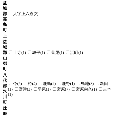
益
城
郡
大字上六嘉(2)
嘉
島
町
上
益
城
郡
上寺(1)
城平(1)
菅尾(1)
浜町(1)
山
都
町
八
代
今(5)
栫(4)
鹿島(2)
鹿野(1)
島地(3)
新田
郡
(1)
野津(3)
早尾(1)
宮原(7)
宮原栄久(1)
吉本
氷
(1)
川
町
球
磨