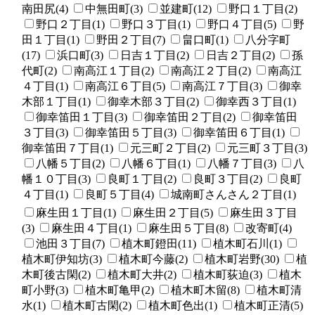
南田尻(4)
中無田町(3)
並建町(12)
野口１丁目(2)
野口２丁目(1)
野口３丁目(1)
野口４丁目(5)
野
田１丁目(1)
野田２丁目(7)
畠口町(1)
八分字町
(17)
浜口町(3)
日吉１丁目(2)
日吉２丁目(2)
孫
代町(2)
南高江１丁目(2)
南高江２丁目(2)
南高江
４丁目(1)
南高江６丁目(5)
南高江７丁目(3)
御幸
木部１丁目(1)
御幸木部３丁目(2)
御幸西３丁目(1)
御幸笛田１丁目(3)
御幸笛田２丁目(2)
御幸笛田
３丁目(3)
御幸笛田５丁目(3)
御幸笛田６丁目(1)
御幸笛田７丁目(1)
元三町２丁目(2)
元三町３丁目(3)
八幡５丁目(2)
八幡６丁目(1)
八幡７丁目(3)
八
幡１０丁目(3)
良町１丁目(2)
良町３丁目(2)
良町
４丁目(1)
良町５丁目(4)
城南町さんさん２丁目(1)
麻生田１丁目(1)
麻生田２丁目(5)
麻生田３丁目
(3)
麻生田４丁目(1)
麻生田５丁目(8)
改寄町(4)
池田３丁目(7)
植木町鐙田(11)
植木町石川(1)
植木町伊知坊(3)
植木町今藤(2)
植木町岩野(30)
植
木町後古閑(2)
植木町大井(2)
植木町荻迫(3)
植木
町小野(3)
植木町亀甲(2)
植木町木留(8)
植木町清
水(1)
植木町古閑(2)
植木町色出(1)
植木町正清(5)