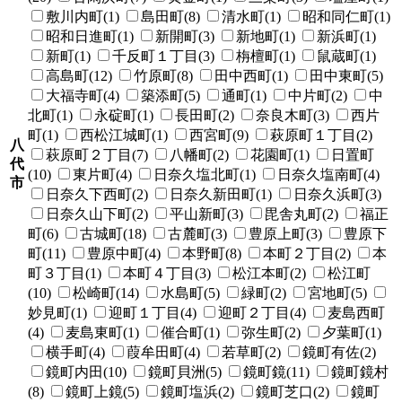
敷川内町(1)
島田町(8)
清水町(1)
昭和同仁町(1)
昭和日進町(1)
新開町(3)
新地町(1)
新浜町(1)
新町(1)
千反町１丁目(3)
栴檀町(1)
鼠蔵町(1)
高島町(12)
竹原町(8)
田中西町(1)
田中東町(5)
大福寺町(4)
築添町(5)
通町(1)
中片町(2)
中
北町(1)
永碇町(1)
長田町(2)
奈良木町(3)
西片
町(1)
西松江城町(1)
西宮町(9)
萩原町１丁目(2)
八
萩原町２丁目(7)
八幡町(2)
花園町(1)
日置町
代
(10)
東片町(4)
日奈久塩北町(1)
日奈久塩南町(4)
市
日奈久下西町(2)
日奈久新田町(1)
日奈久浜町(3)
日奈久山下町(2)
平山新町(3)
毘舎丸町(2)
福正
町(6)
古城町(18)
古麓町(3)
豊原上町(3)
豊原下
町(11)
豊原中町(4)
本野町(8)
本町２丁目(2)
本
町３丁目(1)
本町４丁目(3)
松江本町(2)
松江町
(10)
松崎町(14)
水島町(5)
緑町(2)
宮地町(5)
妙見町(1)
迎町１丁目(4)
迎町２丁目(4)
麦島西町
(4)
麦島東町(1)
催合町(1)
弥生町(2)
夕葉町(1)
横手町(4)
葭牟田町(4)
若草町(2)
鏡町有佐(2)
鏡町内田(10)
鏡町貝洲(5)
鏡町鏡(11)
鏡町鏡村
(8)
鏡町上鏡(5)
鏡町塩浜(2)
鏡町芝口(2)
鏡町