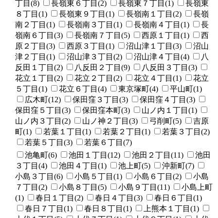
丁目(8)
長嶺東６丁目(2)
長嶺東７丁目(1)
長嶺東
８丁目(1)
長嶺東９丁目(1)
長嶺南１丁目(2)
長嶺
南２丁目(1)
長嶺南３丁目(1)
長嶺南４丁目(1)
長
嶺南６丁目(3)
長嶺南７丁目(5)
西原１丁目(1)
西
原２丁目(3)
西原３丁目(1)
沼山津１丁目(3)
沼山
津２丁目(1)
沼山津３丁目(2)
沼山津４丁目(4)
八
反田１丁目(2)
八反田２丁目(9)
八反田３丁目(3)
花立１丁目(2)
花立２丁目(2)
花立４丁目(1)
花立
５丁目(1)
花立６丁目(4)
東京塚町(4)
平山町(1)
広木町(12)
保田窪３丁目(3)
保田窪４丁目(3)
保田窪５丁目(3)
保田窪本町(3)
山ノ内１丁目(1)
山ノ内３丁目(2)
山ノ神２丁目(3)
弓削町(5)
吉原
町(1)
若葉１丁目(1)
若葉２丁目(1)
若葉３丁目(2)
若葉５丁目(3)
若葉６丁目(7)
池亀町(6)
池田１丁目(12)
池田２丁目(11)
池田
３丁目(4)
池田４丁目(1)
池上町(5)
沖新町(7)
小島３丁目(6)
小島５丁目(1)
小島６丁目(2)
小島
７丁目(2)
小島８丁目(5)
小島９丁目(11)
小島上町
(1)
春日１丁目(2)
春日４丁目(3)
春日６丁目(1)
春日７丁目(1)
春日８丁目(1)
上熊本１丁目(1)