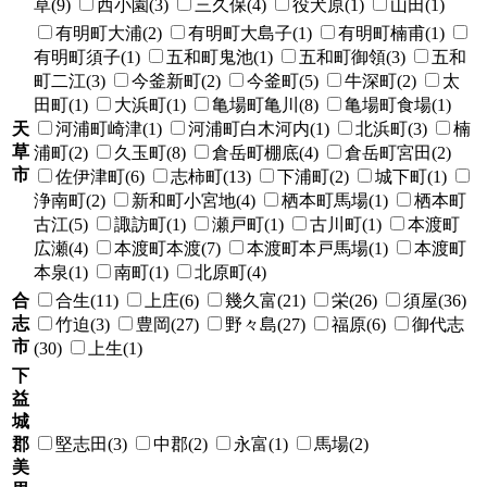
草(9)
西小園(3)
三久保(4)
役犬原(1)
山田(1)
有明町大浦(2)
有明町大島子(1)
有明町楠甫(1)
有明町須子(1)
五和町鬼池(1)
五和町御領(3)
五和
町二江(3)
今釜新町(2)
今釜町(5)
牛深町(2)
太
田町(1)
大浜町(1)
亀場町亀川(8)
亀場町食場(1)
天
河浦町崎津(1)
河浦町白木河内(1)
北浜町(3)
楠
草
浦町(2)
久玉町(8)
倉岳町棚底(4)
倉岳町宮田(2)
市
佐伊津町(6)
志柿町(13)
下浦町(2)
城下町(1)
浄南町(2)
新和町小宮地(4)
栖本町馬場(1)
栖本町
古江(5)
諏訪町(1)
瀬戸町(1)
古川町(1)
本渡町
広瀬(4)
本渡町本渡(7)
本渡町本戸馬場(1)
本渡町
本泉(1)
南町(1)
北原町(4)
合
合生(11)
上庄(6)
幾久富(21)
栄(26)
須屋(36)
志
竹迫(3)
豊岡(27)
野々島(27)
福原(6)
御代志
市
(30)
上生(1)
下
益
城
郡
堅志田(3)
中郡(2)
永富(1)
馬場(2)
美