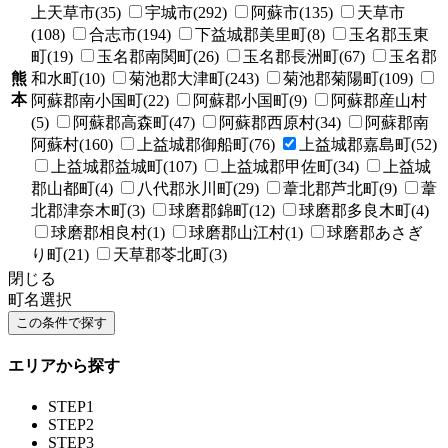
上天草市(35)
宇城市(292)
阿蘇市(135)
天草市
(108)
合志市(194)
下益城郡美里町(8)
玉名郡玉東
町(19)
玉名郡南関町(26)
玉名郡長洲町(67)
玉名郡
熊
和水町(10)
菊池郡大津町(243)
菊池郡菊陽町(109)
本
阿蘇郡南小国町(22)
阿蘇郡小国町(9)
阿蘇郡産山村
(5)
阿蘇郡高森町(47)
阿蘇郡西原村(34)
阿蘇郡南
阿蘇村(160)
上益城郡御船町(76)
上益城郡嘉島町(52)
上益城郡益城町(107)
上益城郡甲佐町(34)
上益城
郡山都町(4)
八代郡氷川町(29)
葦北郡芦北町(9)
葦
北郡津奈木町(3)
球磨郡錦町(12)
球磨郡多良木町(4)
球磨郡相良村(1)
球磨郡山江村(1)
球磨郡あさぎ
り町(21)
天草郡苓北町(3)
閉じる
町名選択
エリアから探す
STEP1
STEP2
STEP3