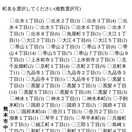
町名を選択してください(複数選択可)
出水１丁目(2)
出水２丁目(3)
出水３丁目(4)
出
水４丁目(1)
出水５丁目(2)
出水６丁目(6)
出水７
丁目(3)
出水８丁目(6)
魚屋町３丁目(1)
大江１丁
目(1)
大江２丁目(2)
大江４丁目(6)
大江５丁目(2)
帯山１丁目(5)
帯山２丁目(5)
帯山３丁目(6)
帯
山４丁目(14)
帯山５丁目(7)
帯山７丁目(3)
帯山９
丁目(2)
上水前寺１丁目(2)
上水前寺２丁目(3)
北
千反畑町(2)
京町１丁目(4)
京町２丁目(9)
京町本
丁(1)
九品寺１丁目(3)
九品寺２丁目(1)
九品寺３
丁目(1)
九品寺４丁目(1)
九品寺６丁目(3)
黒髪１
丁目(2)
黒髪２丁目(3)
黒髪３丁目(3)
黒髪４丁目
(14)
黒髪５丁目(1)
黒髪６丁目(18)
黒髪７丁目(3)
神水１丁目(3)
神水２丁目(1)
神水本町(5)
子飼
本町(5)
国府２丁目(1)
国府３丁目(2)
国府４丁目
熊
(1)
国府本町(4)
壺川１丁目(3)
壺川２丁目(1)
本
湖東１丁目(1)
琴平１丁目(5)
琴平本町(4)
呉服町
市
３丁目(1)
細工町４丁目(1)
三郎１丁目(3)
島崎１
中
丁目(7)
新町１丁目(2)
新町３丁目(1)
新町４丁目