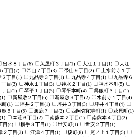
出水８丁目(6)
魚屋町３丁目(1)
大江１丁目(1)
大江
５丁目(7)
帯山７丁目(3)
帯山９丁目(2)
上水前寺１丁
２丁目(1)
九品寺３丁目(1)
九品寺４丁目(1)
九品寺６
丁目(3)
神水１丁目(3)
神水２丁目(1)
神水本町(5)
丁目(1)
琴平１丁目(5)
琴平本町(4)
呉服町３丁目(1)
1)
新屋敷２丁目(6)
新屋敷３丁目(2)
水前寺１丁目(4)
町(1)
坪井２丁目(1)
坪井３丁目(3)
坪井４丁目(4)
渡鹿６丁目(5)
渡鹿７丁目(2)
西阿弥陀寺町(1)
萩原町(1)
1)
本荘６丁目(2)
南熊本２丁目(1)
南熊本４丁目(2)
目(4)
横手３丁目(1)
世安町(1)
世安２丁目(1)
津２丁目(3)
江津４丁目(1)
榎町(8)
尾ノ上１丁目(5)