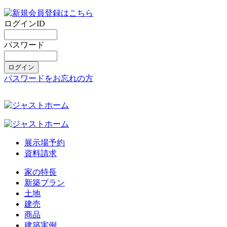
ログインID
パスワード
パスワードをお忘れの方
展示場予約
資料請求
家の特長
新築プラン
土地
建売
商品
建築実例