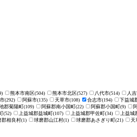
)
熊本市南区(504)
熊本市北区(527)
八代市(514)
人吉市
(292)
阿蘇市(135)
天草市(108)
合志市(194)
下益城郡
池郡菊陽町(109)
阿蘇郡南小国町(22)
阿蘇郡小国町(9)
阿
52)
上益城郡益城町(107)
上益城郡甲佐町(34)
上益城郡
郡相良村(1)
球磨郡山江村(1)
球磨郡あさぎり町(21)
天