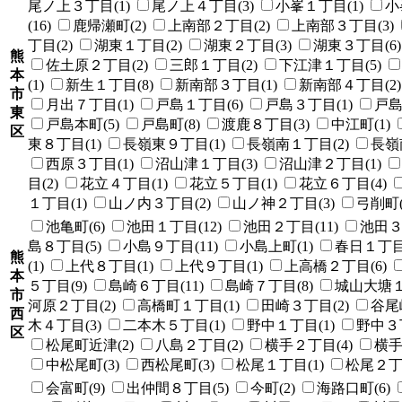
尾ノ上３丁目(1)
尾ノ上４丁目(3)
小峯１丁目(1)
小
(16)
鹿帰瀬町(2)
上南部２丁目(2)
上南部３丁目(3)
丁目(2)
湖東１丁目(2)
湖東２丁目(3)
湖東３丁目(6)
熊
佐土原２丁目(2)
三郎１丁目(2)
下江津１丁目(5)
本
(1)
新生１丁目(8)
新南部３丁目(1)
新南部４丁目(2)
市
月出７丁目(1)
戸島１丁目(6)
戸島３丁目(1)
戸島
東
戸島本町(5)
戸島町(8)
渡鹿８丁目(3)
中江町(1)
区
東８丁目(1)
長嶺東９丁目(1)
長嶺南１丁目(2)
長嶺
西原３丁目(1)
沼山津１丁目(3)
沼山津２丁目(1)
目(2)
花立４丁目(1)
花立５丁目(1)
花立６丁目(4)
１丁目(1)
山ノ内３丁目(2)
山ノ神２丁目(3)
弓削町(
池亀町(6)
池田１丁目(12)
池田２丁目(11)
池田３
島８丁目(5)
小島９丁目(11)
小島上町(1)
春日１丁目(
熊
(1)
上代８丁目(1)
上代９丁目(1)
上高橋２丁目(6)
本
５丁目(9)
島崎６丁目(11)
島崎７丁目(8)
城山大塘１
市
河原２丁目(2)
高橋町１丁目(1)
田崎３丁目(2)
谷尾崎
西
木４丁目(3)
二本木５丁目(1)
野中１丁目(1)
野中３丁
区
松尾町近津(2)
八島２丁目(2)
横手２丁目(4)
横手
中松尾町(3)
西松尾町(3)
松尾１丁目(1)
松尾２丁目
会富町(9)
出仲間８丁目(5)
今町(2)
海路口町(6)