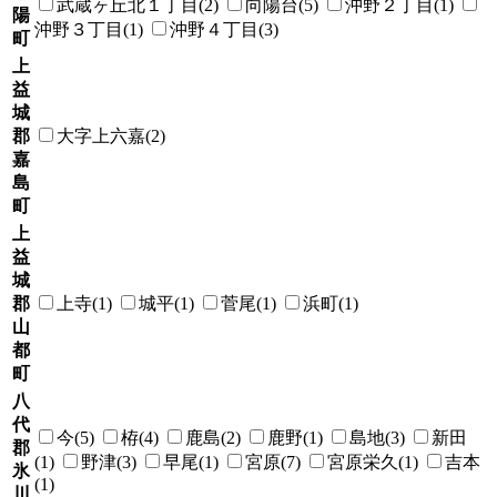
武蔵ヶ丘北１丁目(2)
向陽台(5)
沖野２丁目(1)
陽
沖野３丁目(1)
沖野４丁目(3)
町
上
益
城
郡
大字上六嘉(2)
嘉
島
町
上
益
城
郡
上寺(1)
城平(1)
菅尾(1)
浜町(1)
山
都
町
八
代
今(5)
栫(4)
鹿島(2)
鹿野(1)
島地(3)
新田
郡
(1)
野津(3)
早尾(1)
宮原(7)
宮原栄久(1)
吉本
氷
(1)
川