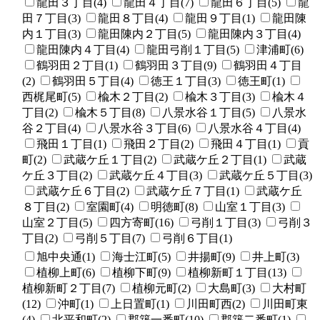
龍田３丁目(4)
龍田４丁目(7)
龍田６丁目(5)
龍
田７丁目(3)
龍田８丁目(4)
龍田９丁目(1)
龍田陳
内１丁目(3)
龍田陳内２丁目(5)
龍田陳内３丁目(4)
龍田陳内４丁目(4)
龍田弓削１丁目(5)
津浦町(6)
鶴羽田２丁目(1)
鶴羽田３丁目(9)
鶴羽田４丁目
(2)
鶴羽田５丁目(4)
徳王１丁目(3)
徳王町(1)
西梶尾町(5)
楡木２丁目(2)
楡木３丁目(3)
楡木４
丁目(2)
楡木５丁目(8)
八景水谷１丁目(5)
八景水
谷２丁目(4)
八景水谷３丁目(6)
八景水谷４丁目(4)
飛田１丁目(1)
飛田２丁目(2)
飛田４丁目(1)
貢
町(2)
武蔵ケ丘１丁目(2)
武蔵ケ丘２丁目(1)
武蔵
ケ丘３丁目(2)
武蔵ケ丘４丁目(3)
武蔵ケ丘５丁目(3)
武蔵ケ丘６丁目(2)
武蔵ケ丘７丁目(1)
武蔵ケ丘
８丁目(2)
室園町(4)
明徳町(8)
山室１丁目(3)
山室２丁目(5)
四方寄町(16)
弓削１丁目(3)
弓削３
丁目(2)
弓削５丁目(7)
弓削６丁目(1)
旭中央通(1)
海士江町(5)
井揚町(9)
井上町(3)
植柳上町(6)
植柳下町(9)
植柳新町１丁目(13)
植柳新町２丁目(7)
植柳元町(2)
大島町(3)
大村町
(12)
沖町(1)
上日置町(1)
川田町西(2)
川田町東
(4)
北平和町(2)
郡築一番町(10)
郡築二番町(1)