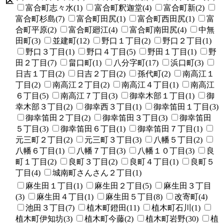
区
富合町志々水(1)
富合町釈迦堂(4)
富合町新(2)
富合町杉島(7)
富合町田尻(1)
富合町西田尻(1)
富
合町平原(2)
富合町廻江(4)
富合町南田尻(4)
中無
田町(3)
並建町(12)
野口１丁目(2)
野口２丁目(1)
野口３丁目(1)
野口４丁目(5)
野田１丁目(1)
野
田２丁目(7)
畠口町(1)
八分字町(17)
浜口町(3)
日吉１丁目(2)
日吉２丁目(2)
孫代町(2)
南高江１
丁目(2)
南高江２丁目(2)
南高江４丁目(1)
南高江
６丁目(5)
南高江７丁目(3)
御幸木部１丁目(1)
御
幸木部３丁目(2)
御幸西３丁目(1)
御幸笛田１丁目(3)
御幸笛田２丁目(2)
御幸笛田３丁目(3)
御幸笛田
５丁目(3)
御幸笛田６丁目(1)
御幸笛田７丁目(1)
元三町２丁目(2)
元三町３丁目(3)
八幡５丁目(2)
八幡６丁目(1)
八幡７丁目(3)
八幡１０丁目(3)
良
町１丁目(2)
良町３丁目(2)
良町４丁目(1)
良町５
丁目(4)
城南町さんさん２丁目(1)
麻生田１丁目(1)
麻生田２丁目(5)
麻生田３丁目
(3)
麻生田４丁目(1)
麻生田５丁目(8)
改寄町(4)
池田３丁目(7)
植木町鐙田(11)
植木町石川(1)
植木町伊知坊(3)
植木町今藤(2)
植木町岩野(30)
植