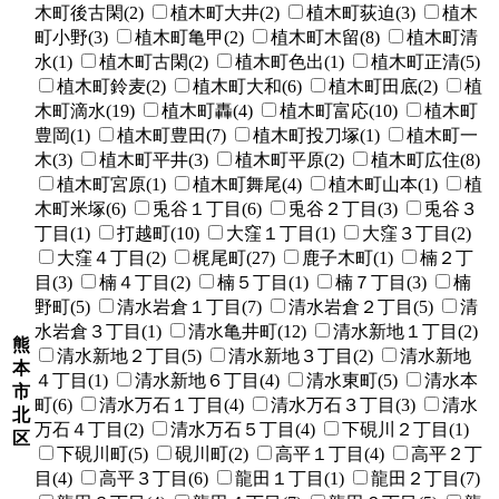
木町後古閑(2)
植木町大井(2)
植木町荻迫(3)
植木
町小野(3)
植木町亀甲(2)
植木町木留(8)
植木町清
水(1)
植木町古閑(2)
植木町色出(1)
植木町正清(5)
植木町鈴麦(2)
植木町大和(6)
植木町田底(2)
植
木町滴水(19)
植木町轟(4)
植木町富応(10)
植木町
豊岡(1)
植木町豊田(7)
植木町投刀塚(1)
植木町一
木(3)
植木町平井(3)
植木町平原(2)
植木町広住(8)
植木町宮原(1)
植木町舞尾(4)
植木町山本(1)
植
木町米塚(6)
兎谷１丁目(6)
兎谷２丁目(3)
兎谷３
丁目(1)
打越町(10)
大窪１丁目(1)
大窪３丁目(2)
大窪４丁目(2)
梶尾町(27)
鹿子木町(1)
楠２丁
目(3)
楠４丁目(2)
楠５丁目(1)
楠７丁目(3)
楠
野町(5)
清水岩倉１丁目(7)
清水岩倉２丁目(5)
清
水岩倉３丁目(1)
清水亀井町(12)
清水新地１丁目(2)
熊
清水新地２丁目(5)
清水新地３丁目(2)
清水新地
本
４丁目(1)
清水新地６丁目(4)
清水東町(5)
清水本
市
町(6)
清水万石１丁目(4)
清水万石３丁目(3)
清水
北
万石４丁目(2)
清水万石５丁目(4)
下硯川２丁目(1)
区
下硯川町(5)
硯川町(2)
高平１丁目(4)
高平２丁
目(4)
高平３丁目(6)
龍田１丁目(1)
龍田２丁目(7)