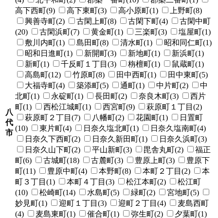
高下西町(9)
高下東町(3)
高小原町(1)
上野町(8)
興善寺町(2)
古閑上町(8)
古閑下町(4)
古閑中町
(20)
古閑浜町(7)
黄金町(1)
三楽町(3)
塩屋町(1)
敷川内町(1)
島田町(8)
清水町(1)
昭和同仁町(1)
昭和日進町(1)
新開町(3)
新地町(1)
新浜町(1)
新町(1)
千反町１丁目(3)
栴檀町(1)
鼠蔵町(1)
高島町(12)
竹原町(8)
田中西町(1)
田中東町(5)
大福寺町(4)
築添町(5)
通町(1)
中片町(2)
中
北町(1)
永碇町(1)
長田町(2)
奈良木町(3)
西片
町(1)
西松江城町(1)
西宮町(9)
萩原町１丁目(2)
八
萩原町２丁目(7)
八幡町(2)
花園町(1)
日置町
代
(10)
東片町(4)
日奈久塩北町(1)
日奈久塩南町(4)
市
日奈久下西町(2)
日奈久新田町(1)
日奈久浜町(3)
日奈久山下町(2)
平山新町(3)
毘舎丸町(2)
福正
町(6)
古城町(18)
古麓町(3)
豊原上町(3)
豊原下
町(11)
豊原中町(4)
本野町(8)
本町２丁目(2)
本
町３丁目(1)
本町４丁目(3)
松江本町(2)
松江町
(10)
松崎町(14)
水島町(5)
緑町(2)
宮地町(5)
妙見町(1)
迎町１丁目(3)
迎町２丁目(4)
麦島西町
(4)
麦島東町(1)
催合町(1)
弥生町(2)
夕葉町(1)