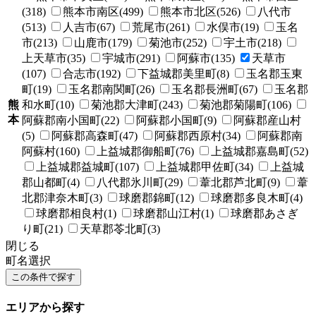
(318)
熊本市南区(499)
熊本市北区(526)
八代市
(513)
人吉市(67)
荒尾市(261)
水俣市(19)
玉名
市(213)
山鹿市(179)
菊池市(252)
宇土市(218)
上天草市(35)
宇城市(291)
阿蘇市(135)
天草市
(107)
合志市(192)
下益城郡美里町(8)
玉名郡玉東
町(19)
玉名郡南関町(26)
玉名郡長洲町(67)
玉名郡
熊
和水町(10)
菊池郡大津町(243)
菊池郡菊陽町(106)
本
阿蘇郡南小国町(22)
阿蘇郡小国町(9)
阿蘇郡産山村
(5)
阿蘇郡高森町(47)
阿蘇郡西原村(34)
阿蘇郡南
阿蘇村(160)
上益城郡御船町(76)
上益城郡嘉島町(52)
上益城郡益城町(107)
上益城郡甲佐町(34)
上益城
郡山都町(4)
八代郡氷川町(29)
葦北郡芦北町(9)
葦
北郡津奈木町(3)
球磨郡錦町(12)
球磨郡多良木町(4)
球磨郡相良村(1)
球磨郡山江村(1)
球磨郡あさぎ
り町(21)
天草郡苓北町(3)
閉じる
町名選択
エリアから探す