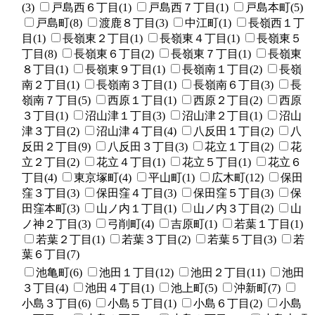
(3)
戸島西６丁目(1)
戸島西７丁目(1)
戸島本町(5)
戸島町(8)
渡鹿８丁目(3)
中江町(1)
長嶺西１丁
目(1)
長嶺東２丁目(1)
長嶺東４丁目(1)
長嶺東５
丁目(8)
長嶺東６丁目(2)
長嶺東７丁目(1)
長嶺東
８丁目(1)
長嶺東９丁目(1)
長嶺南１丁目(2)
長嶺
南２丁目(1)
長嶺南３丁目(1)
長嶺南６丁目(3)
長
嶺南７丁目(5)
西原１丁目(1)
西原２丁目(2)
西原
３丁目(1)
沼山津１丁目(3)
沼山津２丁目(1)
沼山
津３丁目(2)
沼山津４丁目(4)
八反田１丁目(2)
八
反田２丁目(9)
八反田３丁目(3)
花立１丁目(2)
花
立２丁目(2)
花立４丁目(1)
花立５丁目(1)
花立６
丁目(4)
東京塚町(4)
平山町(1)
広木町(12)
保田
窪３丁目(3)
保田窪４丁目(3)
保田窪５丁目(3)
保
田窪本町(3)
山ノ内１丁目(1)
山ノ内３丁目(2)
山
ノ神２丁目(3)
弓削町(4)
吉原町(1)
若葉１丁目(1)
若葉２丁目(1)
若葉３丁目(2)
若葉５丁目(3)
若
葉６丁目(7)
池亀町(6)
池田１丁目(12)
池田２丁目(11)
池田
３丁目(4)
池田４丁目(1)
池上町(5)
沖新町(7)
小島３丁目(6)
小島５丁目(1)
小島６丁目(2)
小島