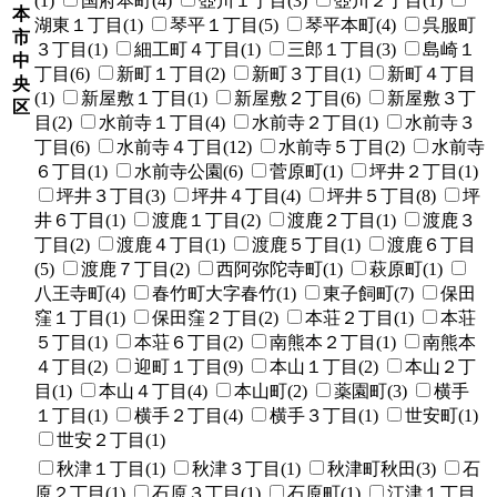
(1)
国府本町(4)
壺川１丁目(3)
壺川２丁目(1)
本
湖東１丁目(1)
琴平１丁目(5)
琴平本町(4)
呉服町
市
３丁目(1)
細工町４丁目(1)
三郎１丁目(3)
島崎１
中
丁目(6)
新町１丁目(2)
新町３丁目(1)
新町４丁目
央
(1)
新屋敷１丁目(1)
新屋敷２丁目(6)
新屋敷３丁
区
目(2)
水前寺１丁目(4)
水前寺２丁目(1)
水前寺３
丁目(6)
水前寺４丁目(12)
水前寺５丁目(2)
水前寺
６丁目(1)
水前寺公園(6)
菅原町(1)
坪井２丁目(1)
坪井３丁目(3)
坪井４丁目(4)
坪井５丁目(8)
坪
井６丁目(1)
渡鹿１丁目(2)
渡鹿２丁目(1)
渡鹿３
丁目(2)
渡鹿４丁目(1)
渡鹿５丁目(1)
渡鹿６丁目
(5)
渡鹿７丁目(2)
西阿弥陀寺町(1)
萩原町(1)
八王寺町(4)
春竹町大字春竹(1)
東子飼町(7)
保田
窪１丁目(1)
保田窪２丁目(2)
本荘２丁目(1)
本荘
５丁目(1)
本荘６丁目(2)
南熊本２丁目(1)
南熊本
４丁目(2)
迎町１丁目(9)
本山１丁目(2)
本山２丁
目(1)
本山４丁目(4)
本山町(2)
薬園町(3)
横手
１丁目(1)
横手２丁目(4)
横手３丁目(1)
世安町(1)
世安２丁目(1)
秋津１丁目(1)
秋津３丁目(1)
秋津町秋田(3)
石
原２丁目(1)
石原３丁目(1)
石原町(1)
江津１丁目