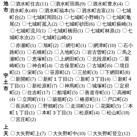
池
泗水町住吉(11)
泗水町田島(9)
泗水町豊水(4)
市
泗水町永(49)
泗水町福本(5)
泗水町吉富(23)
七城
町台(2)
七城町岡田(2)
七城町小野崎(7)
七城町亀
尾(2)
七城町菰入(2)
七城町砂田(6)
七城町蘇崎(3)
七城町流川(1)
七城町橋田(1)
七城町林原(2)
七
城町水次(2)
七城町山崎(2)
赤瀬町(1)
旭町(2)
網引町(1)
網津町(10)
石小
路町(1)
石橋町(2)
入地町(2)
岩古曽町(23)
馬之
瀬町(3)
恵塚町(2)
上網田町(3)
北段原町(2)
栗
崎町(3)
神合町(4)
古保里町(2)
古城町(6)
境目
町(2)
栄町(5)
笹原町(2)
三拾町(3)
下網田町(8)
宇
新開町(7)
新町１丁目(2)
新町３丁目(4)
新町４
土
丁目(1)
新松原町(7)
神馬町(3)
城塚町(2)
定府
市
町(2)
住吉町(17)
船場町(5)
善道寺町(1)
高柳町
(4)
立岡町(11)
築籠町(2)
椿原町(1)
戸口町(2)
長浜町(1)
野鶴町(5)
走潟町(21)
花園町(5)
本
町１丁目(1)
本町３丁目(3)
松原町(4)
松山町(18)
宮庄町(2)
上
天
大矢野町上(7)
大矢野町中(10)
大矢野町登立(12)