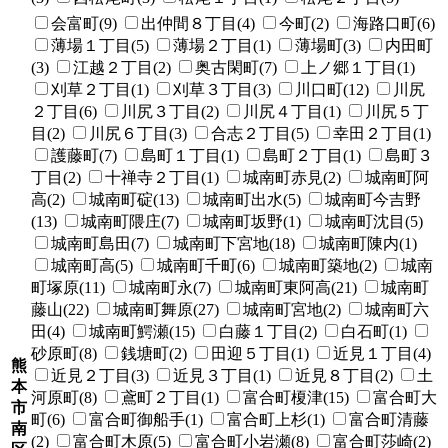
会富町(9)
出仲間８丁目(4)
今町(2)
海路口町(6)
薄場１丁目(5)
薄場２丁目(1)
薄場町(3)
内田町
(3)
江越２丁目(2)
奥古閑町(7)
上ノ郷１丁目(1)
刈草２丁目(1)
刈草３丁目(3)
川口町(12)
川尻
２丁目(6)
川尻３丁目(2)
川尻４丁目(1)
川尻５丁
目(2)
川尻６丁目(3)
合志２丁目(5)
幸田２丁目(1)
護藤町(7)
島町１丁目(1)
島町２丁目(1)
島町３
丁目(2)
十禅寺２丁目(1)
城南町赤見(2)
城南町阿
高(2)
城南町碇(13)
城南町出水(5)
城南町今吉野
(13)
城南町隈庄(7)
城南町坂野(1)
城南町沈目(5)
城南町島田(7)
城南町下宮地(18)
城南町陳内(1)
城南町高(5)
城南町千町(6)
城南町築地(2)
城南
町塚原(11)
城南町永(7)
城南町東阿高(21)
城南町
藤山(22)
城南町舞原(27)
城南町宮地(2)
城南町六
田(4)
城南町鰐瀬(15)
白藤１丁目(2)
白石町(1)
砂原町(8)
銭塘町(2)
田迎５丁目(1)
近見１丁目(4)
熊
近見２丁目(3)
近見３丁目(1)
近見８丁目(2)
土
本
河原町(8)
鳶町２丁目(1)
富合町榎津(15)
富合町大
市
町(6)
富合町御船手(1)
富合町上杉(1)
富合町清藤
南
(2)
富合町木原(5)
富合町小岩瀬(8)
富合町莎崎(2)