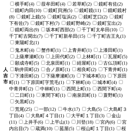
横手町(4)
葭牟田町(4)
若草町(2)
鏡町有佐(2)
鏡町内田(10)
鏡町貝洲(5)
鏡町鏡(11)
鏡町鏡村
(8)
鏡町上鏡(5)
鏡町塩浜(2)
鏡町芝口(2)
鏡町
下有佐(7)
鏡町下村(7)
鏡町野崎(2)
鏡町宝出(2)
鏡町両出(9)
坂本町西部(2)
千丁町太牟田(10)
千丁町古閑出(7)
千丁町新牟田(15)
千丁町吉王丸(1)
東陽町北(1)
鬼木町(4)
蟹作町(1)
上青井町(1)
上漆田町(1)
上薩摩瀬町(3)
上田代町(2)
上林町(1)
瓦屋町(5)
願成寺町(5)
北泉田町(1)
紺屋町(1)
古仏頂町(1)
人
駒井田町(2)
合ノ原町(1)
相良町(2)
下青井町(1)
吉
下漆田町(2)
下薩摩瀬町(3)
下城本町(1)
下原田
市
町(1)
下原田町字荒毛(1)
下林町(4)
城本町(4)
中青井町(2)
中林町(1)
西間上町(1)
西間下町(4)
二日町(1)
東間下町(1)
南泉田町(1)
蓑野町(1)
矢黒町(2)
荒尾(25)
一部(12)
牛水(17)
大島(5)
大島町３
丁目(4)
大島町４丁目(1)
大平町１丁目(3)
金山
(11)
上井手(6)
上平山(1)
川登(18)
宮内(6)
宮
内出目(7)
蔵満(10)
菰屋(5)
桜山町１丁目(1)
桜