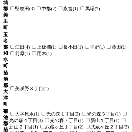
城
郡
堅志田(3)
中郡(2)
永富(1)
馬場(2)
美
里
町
玉
名
郡
江田(4)
上板楠(1)
長小田(1)
平野(1)
藤田(1)
和
前原(1)
用木(1)
水
町
菊
池
郡
美咲野３丁目(1)
大
津
町
菊
大字原水(1)
光の森１丁目(2)
光の森３丁目(1)
池
光の森４丁目(3)
光の森７丁目(1)
新山１丁目(1)
郡
新山２丁目(1)
武蔵ヶ丘１丁目(2)
武蔵ヶ丘２丁目(2)
菊