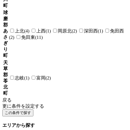
町
球
磨
郡
あ
上北(4)
上西(1)
岡原北(2)
深田西(1)
免田西
さ
(2)
免田東(11)
ぎ
り
町
天
草
郡
志岐(1)
富岡(2)
苓
北
町
戻る
更に条件を設定する
エリアから探す