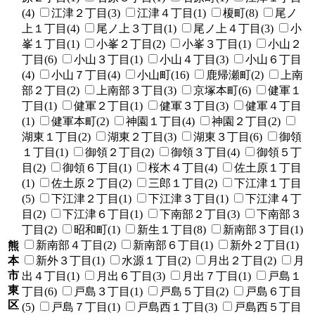
(4)
江津２丁目(3)
江津４丁目(1)
榎町(8)
尾ノ
上１丁目(4)
尾ノ上３丁目(1)
尾ノ上４丁目(3)
小
峯１丁目(1)
小峯２丁目(2)
小峯３丁目(1)
小山２
丁目(6)
小山３丁目(1)
小山４丁目(3)
小山６丁目
(4)
小山７丁目(4)
小山町(16)
鹿帰瀬町(2)
上南
部２丁目(2)
上南部３丁目(3)
京塚本町(6)
健軍１
丁目(1)
健軍２丁目(1)
健軍３丁目(3)
健軍４丁目
(1)
健軍本町(2)
神園１丁目(4)
神園２丁目(2)
湖東１丁目(2)
湖東２丁目(3)
湖東３丁目(6)
御領
１丁目(1)
御領２丁目(2)
御領３丁目(4)
御領５丁
目(2)
御領６丁目(1)
桜木４丁目(4)
佐土原１丁目
(1)
佐土原２丁目(2)
三郎１丁目(2)
下江津１丁目
(5)
下江津２丁目(1)
下江津３丁目(1)
下江津４丁
目(2)
下江津６丁目(1)
下南部２丁目(3)
下南部３
丁目(2)
昭和町(1)
新生１丁目(8)
新南部３丁目(1)
新南部４丁目(2)
新南部６丁目(1)
新外２丁目(1)
熊
本
新外３丁目(1)
水源１丁目(2)
月出２丁目(2)
月
市
出４丁目(1)
月出６丁目(3)
月出７丁目(1)
戸島１
東
丁目(6)
戸島３丁目(1)
戸島５丁目(2)
戸島６丁目
区
(5)
戸島７丁目(1)
戸島西１丁目(3)
戸島西５丁目