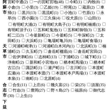
阿
宮町中通(2)
一の宮町宮地(48)
今町(1)
内牧(8)
蘇
小倉(3)
小里(3)
乙姫(19)
狩尾(2)
蔵原(2)
車
市
帰(1)
黒川(13)
黒流町(1)
小池(1)
竹原(1)
永
草(9)
西小園(3)
三久保(4)
役犬原(1)
山田(1)
有明町大浦(2)
有明町大島子(1)
有明町楠甫(1)
有明町須子(1)
五和町鬼池(1)
五和町御領(3)
五和
町二江(3)
今釜新町(2)
今釜町(5)
牛深町(2)
太
田町(1)
大浜町(1)
亀場町亀川(8)
亀場町食場(1)
天
河浦町崎津(1)
河浦町白木河内(1)
北浜町(3)
楠
草
浦町(2)
久玉町(7)
倉岳町棚底(4)
倉岳町宮田(2)
市
佐伊津町(6)
志柿町(13)
下浦町(2)
城下町(1)
浄南町(2)
新和町小宮地(4)
栖本町馬場(1)
栖本町
古江(5)
諏訪町(1)
瀬戸町(1)
古川町(1)
本渡町
広瀬(4)
本渡町本渡(7)
本渡町本戸馬場(1)
本渡町
本泉(1)
南町(1)
北原町(4)
合
合生(11)
上庄(6)
幾久富(21)
栄(25)
須屋(35)
志
竹迫(3)
豊岡(27)
野々島(27)
福原(6)
御代志
市
(30)
上生(1)
下
益