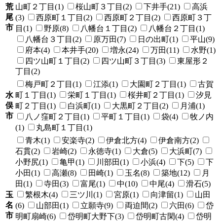
荒
山町２丁目(1)
桜山町３丁目(2)
下井手(21)
高浜
尾
(3)
西原町１丁目(2)
西原町２丁目(2)
西原町３丁
市
目(1)
野原(8)
八幡台１丁目(2)
八幡台２丁目(1)
八幡台３丁目(2)
原万田(7)
日の出町(1)
平山(9)
府本(4)
本井手(20)
増永(24)
万田(11)
水野(1)
四ツ山町１丁目(2)
四ツ山町３丁目(3)
東屋形２
丁目(2)
梅戸町２丁目(1)
江添(1)
大園町２丁目(1)
古賀
水
町１丁目(1)
栄町１丁目(1)
桜井町２丁目(1)
汐見
俣
町２丁目(1)
白浜町(1)
大黒町２丁目(2)
月浦(1)
市
八ノ窪町２丁目(1)
平町１丁目(1)
袋(4)
牧ノ内
(1)
丸島町１丁目(1)
青木(1)
安楽寺(2)
伊倉北方(4)
伊倉南方(2)
石貫(2)
岩崎(2)
永徳寺(1)
大倉(5)
大浜町(7)
小野尻(1)
亀甲(1)
川部田(1)
小浜(4)
下(5)
下
小田(1)
高瀬(8)
田崎(1)
玉名(8)
築地(12)
月
田(1)
寺田(3)
富尾(1)
中(10)
中尾(4)
滑石(5)
玉
繁根木(4)
三ツ川(1)
宮原(1)
向津留(1)
山田
名
(6)
山部田(1)
立願寺(9)
両迫間(2)
六田(6)
岱
市
明町扇崎(6)
岱明町大野下(3)
岱明町古閑(4)
岱明