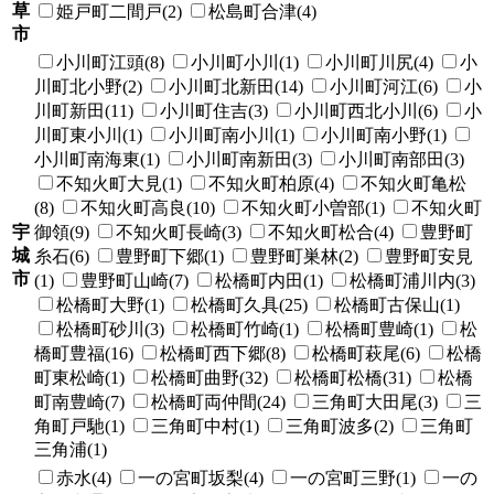
草
姫戸町二間戸(2)
松島町合津(4)
市
小川町江頭(8)
小川町小川(1)
小川町川尻(4)
小
川町北小野(2)
小川町北新田(14)
小川町河江(6)
小
川町新田(11)
小川町住吉(3)
小川町西北小川(6)
小
川町東小川(1)
小川町南小川(1)
小川町南小野(1)
小川町南海東(1)
小川町南新田(3)
小川町南部田(3)
不知火町大見(1)
不知火町柏原(4)
不知火町亀松
(8)
不知火町高良(10)
不知火町小曽部(1)
不知火町
宇
御領(9)
不知火町長崎(3)
不知火町松合(4)
豊野町
城
糸石(6)
豊野町下郷(1)
豊野町巣林(2)
豊野町安見
市
(1)
豊野町山崎(7)
松橋町内田(1)
松橋町浦川内(3)
松橋町大野(1)
松橋町久具(25)
松橋町古保山(1)
松橋町砂川(3)
松橋町竹崎(1)
松橋町豊崎(1)
松
橋町豊福(16)
松橋町西下郷(8)
松橋町萩尾(6)
松橋
町東松崎(1)
松橋町曲野(32)
松橋町松橋(31)
松橋
町南豊崎(7)
松橋町両仲間(24)
三角町大田尾(3)
三
角町戸馳(1)
三角町中村(1)
三角町波多(2)
三角町
三角浦(1)
赤水(4)
一の宮町坂梨(4)
一の宮町三野(1)
一の