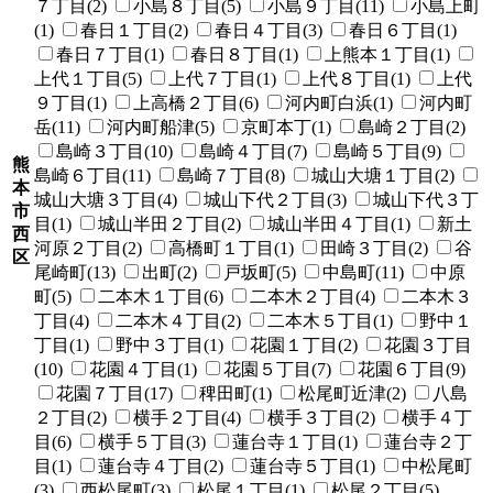
７丁目(2)
小島８丁目(5)
小島９丁目(11)
小島上町
(1)
春日１丁目(2)
春日４丁目(3)
春日６丁目(1)
春日７丁目(1)
春日８丁目(1)
上熊本１丁目(1)
上代１丁目(5)
上代７丁目(1)
上代８丁目(1)
上代
９丁目(1)
上高橋２丁目(6)
河内町白浜(1)
河内町
岳(11)
河内町船津(5)
京町本丁(1)
島崎２丁目(2)
島崎３丁目(10)
島崎４丁目(7)
島崎５丁目(9)
熊
島崎６丁目(11)
島崎７丁目(8)
城山大塘１丁目(2)
本
城山大塘３丁目(4)
城山下代２丁目(3)
城山下代３丁
市
目(1)
城山半田２丁目(2)
城山半田４丁目(1)
新土
西
河原２丁目(2)
高橋町１丁目(1)
田崎３丁目(2)
谷
区
尾崎町(13)
出町(2)
戸坂町(5)
中島町(11)
中原
町(5)
二本木１丁目(6)
二本木２丁目(4)
二本木３
丁目(4)
二本木４丁目(2)
二本木５丁目(1)
野中１
丁目(1)
野中３丁目(1)
花園１丁目(2)
花園３丁目
(10)
花園４丁目(1)
花園５丁目(7)
花園６丁目(9)
花園７丁目(17)
稗田町(1)
松尾町近津(2)
八島
２丁目(2)
横手２丁目(4)
横手３丁目(2)
横手４丁
目(6)
横手５丁目(3)
蓮台寺１丁目(1)
蓮台寺２丁
目(1)
蓮台寺４丁目(2)
蓮台寺５丁目(1)
中松尾町
(3)
西松尾町(3)
松尾１丁目(1)
松尾２丁目(5)