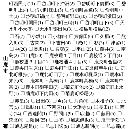
町西照寺(11)
岱明町下沖洲(2)
岱明町下前原(3)
岱
明町上(4)
岱明町庄山(5)
岱明町高道(5)
岱明町中
土(3)
岱明町鍋(4)
岱明町野口(10)
岱明町浜田(2)
岱明町開田(1)
岱明町三崎(1)
岱明町山下(3)
天
水町小天(8)
天水町部田見(3)
横島町横島(12)
石(7)
小坂(1)
小群(9)
方保田(6)
久原(9)
熊
入町(3)
古閑(2)
下吉田(4)
城(1)
杉(3)
津留(1)
中(26)
長坂(1)
名塚(5)
平山(25)
藤井(5)
南
島(2)
山鹿(20)
鹿校通１丁目(1)
鹿校通２丁目(4)
山
鹿校通３丁目(1)
鹿校通４丁目(5)
鹿央町合里(2)
鹿
鹿央町岩原(1)
鹿央町千田(1)
鹿北町芋生(1)
鹿
市
北町椎持(1)
鹿北町四丁(1)
鹿本町梶屋(1)
鹿本町
来民(6)
鹿本町下高橋(2)
鹿本町高橋(5)
鹿本町中
富(2)
鹿本町御宇田(7)
菊鹿町池永(2)
菊鹿町上永
野(1)
菊鹿町下内田(3)
菊鹿町松尾(2)
赤星(3)
出田(3)
今(3)
片角(4)
木柑子(8)
北
宮(5)
重味(1)
下河原(1)
大琳寺(3)
長田(1)
西
寺(14)
西迫間(1)
野間口(9)
広瀬(2)
藤田(5)
森北(4)
隈府(25)
亘(6)
旭志伊坂(3)
旭志伊萩(1)
菊
旭志尾足(1)
旭志川辺(9)
旭志新明(4)
旭志麓(3)