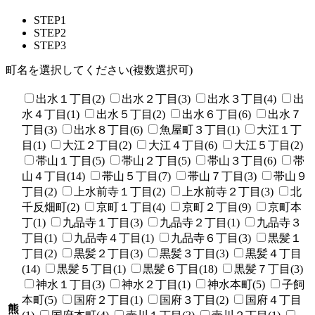
STEP1
STEP2
STEP3
町名を選択してください(複数選択可)
出水１丁目(2)
出水２丁目(3)
出水３丁目(4)
出
水４丁目(1)
出水５丁目(2)
出水６丁目(6)
出水７
丁目(3)
出水８丁目(6)
魚屋町３丁目(1)
大江１丁
目(1)
大江２丁目(2)
大江４丁目(6)
大江５丁目(2)
帯山１丁目(5)
帯山２丁目(5)
帯山３丁目(6)
帯
山４丁目(14)
帯山５丁目(7)
帯山７丁目(3)
帯山９
丁目(2)
上水前寺１丁目(2)
上水前寺２丁目(3)
北
千反畑町(2)
京町１丁目(4)
京町２丁目(9)
京町本
丁(1)
九品寺１丁目(3)
九品寺２丁目(1)
九品寺３
丁目(1)
九品寺４丁目(1)
九品寺６丁目(3)
黒髪１
丁目(2)
黒髪２丁目(3)
黒髪３丁目(3)
黒髪４丁目
(14)
黒髪５丁目(1)
黒髪６丁目(18)
黒髪７丁目(3)
神水１丁目(3)
神水２丁目(1)
神水本町(5)
子飼
本町(5)
国府２丁目(1)
国府３丁目(2)
国府４丁目
熊