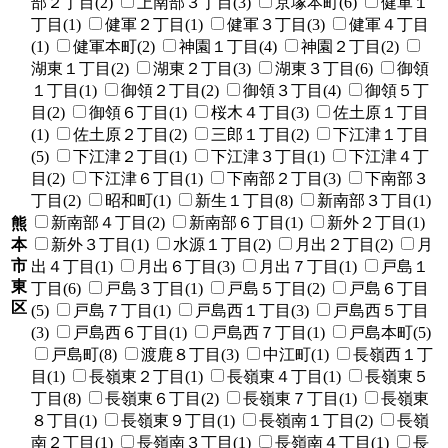
部２丁目(2)
上南部３丁目(3)
京塚本町(6)
健軍１
丁目(1)
健軍２丁目(1)
健軍３丁目(3)
健軍４丁目
(1)
健軍本町(2)
神園１丁目(4)
神園２丁目(2)
湖東１丁目(2)
湖東２丁目(3)
湖東３丁目(6)
御領
１丁目(1)
御領２丁目(2)
御領３丁目(4)
御領５丁
目(2)
御領６丁目(1)
桜木４丁目(3)
佐土原１丁目
(1)
佐土原２丁目(2)
三郎１丁目(2)
下江津１丁目
(5)
下江津２丁目(1)
下江津３丁目(1)
下江津４丁
目(2)
下江津６丁目(1)
下南部２丁目(3)
下南部３
丁目(2)
昭和町(1)
新生１丁目(8)
新南部３丁目(1)
新南部４丁目(2)
新南部６丁目(1)
新外２丁目(1)
熊
本
新外３丁目(1)
水源１丁目(2)
月出２丁目(2)
月
市
出４丁目(1)
月出６丁目(3)
月出７丁目(1)
戸島１
東
丁目(6)
戸島３丁目(1)
戸島５丁目(2)
戸島６丁目
区
(5)
戸島７丁目(1)
戸島西１丁目(3)
戸島西５丁目
(3)
戸島西６丁目(1)
戸島西７丁目(1)
戸島本町(5)
戸島町(8)
渡鹿８丁目(3)
中江町(1)
長嶺西１丁
目(1)
長嶺東２丁目(1)
長嶺東４丁目(1)
長嶺東５
丁目(8)
長嶺東６丁目(2)
長嶺東７丁目(1)
長嶺東
８丁目(1)
長嶺東９丁目(1)
長嶺南１丁目(2)
長嶺
南２丁目(1)
長嶺南３丁目(1)
長嶺南４丁目(1)
長