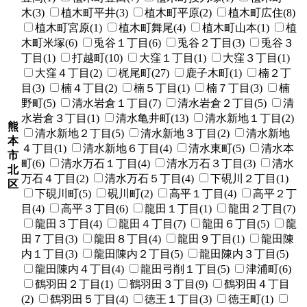
木(3)
植木町平井(3)
植木町平原(2)
植木町広住(8)
植木町宮原(1)
植木町舞尾(4)
植木町山本(1)
植
木町米塚(6)
兎谷１丁目(6)
兎谷２丁目(3)
兎谷３
丁目(1)
打越町(10)
大窪１丁目(1)
大窪３丁目(1)
大窪４丁目(2)
梶尾町(27)
鹿子木町(1)
楠２丁
目(3)
楠４丁目(2)
楠５丁目(1)
楠７丁目(3)
楠
野町(5)
清水岩倉１丁目(7)
清水岩倉２丁目(5)
清
水岩倉３丁目(1)
清水亀井町(13)
清水新地１丁目(2)
熊
清水新地２丁目(5)
清水新地３丁目(2)
清水新地
本
４丁目(1)
清水新地６丁目(4)
清水東町(5)
清水本
市
町(6)
清水万石１丁目(4)
清水万石３丁目(3)
清水
北
万石４丁目(2)
清水万石５丁目(4)
下硯川２丁目(1)
区
下硯川町(5)
硯川町(2)
高平１丁目(4)
高平２丁
目(4)
高平３丁目(6)
龍田１丁目(1)
龍田２丁目(7)
龍田３丁目(4)
龍田４丁目(7)
龍田６丁目(5)
龍
田７丁目(3)
龍田８丁目(4)
龍田９丁目(1)
龍田陳
内１丁目(3)
龍田陳内２丁目(5)
龍田陳内３丁目(5)
龍田陳内４丁目(4)
龍田弓削１丁目(5)
津浦町(6)
鶴羽田２丁目(1)
鶴羽田３丁目(9)
鶴羽田４丁目
(2)
鶴羽田５丁目(4)
徳王１丁目(3)
徳王町(1)