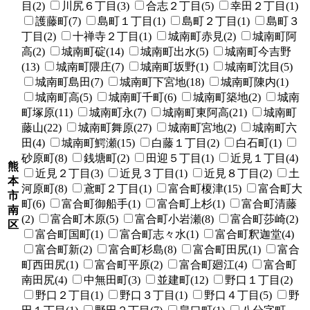
目(2)
川尻６丁目(3)
合志２丁目(5)
幸田２丁目(1)
護藤町(7)
島町１丁目(1)
島町２丁目(1)
島町３
丁目(2)
十禅寺２丁目(1)
城南町赤見(2)
城南町阿
高(2)
城南町碇(14)
城南町出水(5)
城南町今吉野
(13)
城南町隈庄(7)
城南町坂野(1)
城南町沈目(5)
城南町島田(7)
城南町下宮地(18)
城南町陳内(1)
城南町高(5)
城南町千町(6)
城南町築地(2)
城南
町塚原(11)
城南町永(7)
城南町東阿高(21)
城南町
藤山(22)
城南町舞原(27)
城南町宮地(2)
城南町六
田(4)
城南町鰐瀬(15)
白藤１丁目(2)
白石町(1)
砂原町(8)
銭塘町(2)
田迎５丁目(1)
近見１丁目(4)
熊
近見２丁目(3)
近見３丁目(1)
近見８丁目(2)
土
本
河原町(8)
鳶町２丁目(1)
富合町榎津(15)
富合町大
市
町(6)
富合町御船手(1)
富合町上杉(1)
富合町清藤
南
(2)
富合町木原(5)
富合町小岩瀬(8)
富合町莎崎(2)
区
富合町国町(1)
富合町志々水(1)
富合町釈迦堂(4)
富合町新(2)
富合町杉島(8)
富合町田尻(1)
富合
町西田尻(1)
富合町平原(2)
富合町廻江(4)
富合町
南田尻(4)
中無田町(3)
並建町(12)
野口１丁目(2)
野口２丁目(1)
野口３丁目(1)
野口４丁目(5)
野