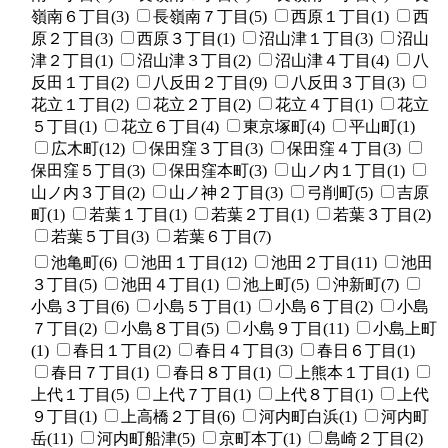
嶺南６丁目(3)
長嶺南７丁目(5)
西原１丁目(1)
西
原２丁目(3)
西原３丁目(1)
沼山津１丁目(3)
沼山
津２丁目(1)
沼山津３丁目(2)
沼山津４丁目(4)
八
反田１丁目(2)
八反田２丁目(9)
八反田３丁目(3)
花立１丁目(2)
花立２丁目(2)
花立４丁目(1)
花立
５丁目(1)
花立６丁目(4)
東京塚町(4)
平山町(1)
広木町(12)
保田窪３丁目(3)
保田窪４丁目(3)
保田窪５丁目(3)
保田窪本町(3)
山ノ内１丁目(1)
山ノ内３丁目(2)
山ノ神２丁目(3)
弓削町(5)
吉原
町(1)
若葉１丁目(1)
若葉２丁目(1)
若葉３丁目(2)
若葉５丁目(3)
若葉６丁目(7)
池亀町(6)
池田１丁目(12)
池田２丁目(11)
池田
３丁目(5)
池田４丁目(1)
池上町(5)
沖新町(7)
小島３丁目(6)
小島５丁目(1)
小島６丁目(2)
小島
７丁目(2)
小島８丁目(5)
小島９丁目(11)
小島上町
(1)
春日１丁目(2)
春日４丁目(3)
春日６丁目(1)
春日７丁目(1)
春日８丁目(1)
上熊本１丁目(1)
上代１丁目(5)
上代７丁目(1)
上代８丁目(1)
上代
９丁目(1)
上高橋２丁目(6)
河内町白浜(1)
河内町
岳(11)
河内町船津(5)
京町本丁(1)
島崎２丁目(2)