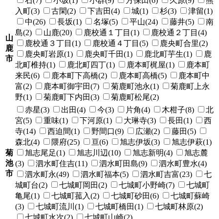
石(7)
小坂(1)
小群(9)
方保田(6)
久原(9)
熊
入町(3)
古閑(2)
下吉田(4)
城(1)
杉(3)
津留(1)
中(26)
長坂(1)
名塚(5)
平山(24)
藤井(5)
南
島(2)
山鹿(20)
鹿校通１丁目(1)
鹿校通２丁目(4)
山
鹿校通３丁目(1)
鹿校通４丁目(5)
鹿央町合里(2)
鹿
鹿央町岩原(1)
鹿央町千田(1)
鹿北町芋生(1)
鹿
市
北町椎持(1)
鹿北町四丁(1)
鹿本町梶屋(1)
鹿本町
来民(6)
鹿本町下高橋(2)
鹿本町高橋(5)
鹿本町中
富(2)
鹿本町御宇田(7)
菊鹿町池永(1)
菊鹿町上永
野(1)
菊鹿町下内田(3)
菊鹿町松尾(2)
赤星(3)
出田(4)
今(3)
片角(4)
木柑子(8)
北
宮(5)
重味(1)
下河原(1)
大琳寺(3)
長田(1)
西
寺(14)
西迫間(1)
野間口(9)
広瀬(2)
藤田(5)
森北(4)
隈府(25)
亘(6)
旭志伊坂(3)
旭志伊萩(1)
菊
旭志尾足(1)
旭志川辺(10)
旭志新明(4)
旭志麓
池
(3)
泗水町住吉(11)
泗水町田島(9)
泗水町豊水(4)
市
泗水町永(49)
泗水町福本(5)
泗水町吉富(23)
七
城町台(2)
七城町岡田(2)
七城町小野崎(7)
七城町
亀尾(1)
七城町菰入(2)
七城町砂田(6)
七城町蘇崎
(3)
七城町流川(1)
七城町橋田(1)
七城町林原(2)
七城町水次(2)
七城町山崎(2)