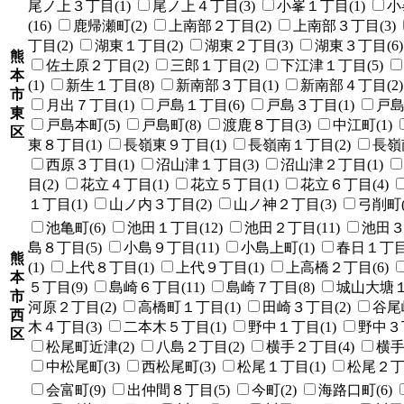
尾ノ上３丁目(1)
尾ノ上４丁目(3)
小峯１丁目(1)
小
(16)
鹿帰瀬町(2)
上南部２丁目(2)
上南部３丁目(3)
丁目(2)
湖東１丁目(2)
湖東２丁目(3)
湖東３丁目(6)
熊
佐土原２丁目(2)
三郎１丁目(2)
下江津１丁目(5)
本
(1)
新生１丁目(8)
新南部３丁目(1)
新南部４丁目(2)
市
月出７丁目(1)
戸島１丁目(6)
戸島３丁目(1)
戸島
東
戸島本町(5)
戸島町(8)
渡鹿８丁目(3)
中江町(1)
区
東８丁目(1)
長嶺東９丁目(1)
長嶺南１丁目(2)
長嶺
西原３丁目(1)
沼山津１丁目(3)
沼山津２丁目(1)
目(2)
花立４丁目(1)
花立５丁目(1)
花立６丁目(4)
１丁目(1)
山ノ内３丁目(2)
山ノ神２丁目(3)
弓削町(
池亀町(6)
池田１丁目(12)
池田２丁目(11)
池田３
島８丁目(5)
小島９丁目(11)
小島上町(1)
春日１丁目(
熊
(1)
上代８丁目(1)
上代９丁目(1)
上高橋２丁目(6)
本
５丁目(9)
島崎６丁目(11)
島崎７丁目(8)
城山大塘１
市
河原２丁目(2)
高橋町１丁目(1)
田崎３丁目(2)
谷尾崎
西
木４丁目(3)
二本木５丁目(1)
野中１丁目(1)
野中３丁
区
松尾町近津(2)
八島２丁目(2)
横手２丁目(4)
横手
中松尾町(3)
西松尾町(3)
松尾１丁目(1)
松尾２丁目
会富町(9)
出仲間８丁目(5)
今町(2)
海路口町(6)