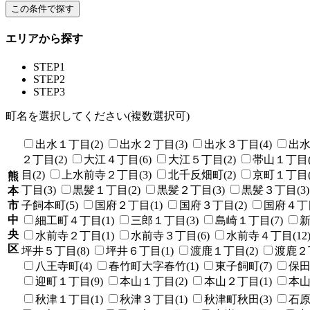
エリアから探す
STEP1
STEP2
STEP3
町名を選択してください(複数選択可)
出水１丁目(2)
出水２丁目(3)
出水３丁目(4)
出水
２丁目(2)
大江４丁目(6)
大江５丁目(2)
帯山１丁目(
目(2)
上水前寺２丁目(3)
北千反畑町(2)
京町１丁目(
熊
丁目(3)
黒髪１丁目(2)
黒髪２丁目(3)
黒髪３丁目(3)
本
市
子飼本町(5)
国府２丁目(1)
国府３丁目(2)
国府４丁目
中
細工町４丁目(1)
三郎１丁目(3)
島崎１丁目(7)
新
央
水前寺２丁目(1)
水前寺３丁目(6)
水前寺４丁目(12
区
坪井５丁目(8)
坪井６丁目(1)
渡鹿１丁目(2)
渡鹿２丁
八王寺町(4)
春竹町大字春竹(1)
東子飼町(7)
保田
迎町１丁目(9)
本山１丁目(2)
本山２丁目(1)
本山
秋津１丁目(1)
秋津３丁目(1)
秋津町秋田(3)
石原