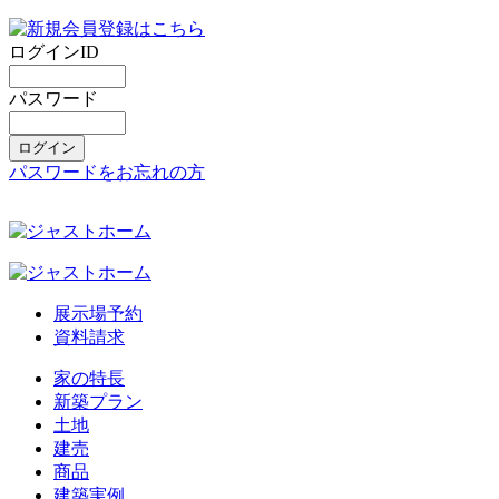
ログインID
パスワード
パスワードをお忘れの方
展示場予約
資料請求
家の特長
新築プラン
土地
建売
商品
建築実例