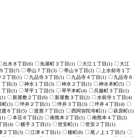
出水８丁目(6)
魚屋町３丁目(1)
大江１丁目(1)
大江
５丁目(7)
帯山７丁目(3)
帯山９丁目(2)
上水前寺１丁
２丁目(1)
九品寺３丁目(1)
九品寺４丁目(1)
九品寺６
丁目(3)
神水１丁目(3)
神水２丁目(1)
神水本町(5)
丁目(1)
琴平１丁目(5)
琴平本町(4)
呉服町３丁目(1)
1)
新屋敷２丁目(6)
新屋敷３丁目(2)
水前寺１丁目(4)
町(1)
坪井２丁目(1)
坪井３丁目(3)
坪井４丁目(4)
渡鹿６丁目(5)
渡鹿７丁目(2)
西阿弥陀寺町(1)
萩原町(1)
1)
本荘６丁目(2)
南熊本２丁目(1)
南熊本４丁目(2)
目(4)
横手３丁目(1)
世安町(1)
世安２丁目(1)
津２丁目(3)
江津４丁目(1)
榎町(8)
尾ノ上１丁目(5)