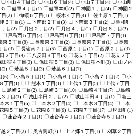
小山４丁目(3)
小山６丁目(4)
小山７丁目(4)
小山町
3)
健軍４丁目(1)
健軍本町(2)
神園１丁目(4)
神園２
目(2)
御領６丁目(1)
桜木４丁目(4)
佐土原１丁目(1)
津６丁目(1)
下南部２丁目(3)
下南部３丁目(2)
昭和町
丁目(2)
月出２丁目(2)
月出４丁目(1)
月出６丁目(3)
)
戸島西５丁目(3)
戸島西６丁目(1)
戸島西７丁目(1)
嶺東５丁目(8)
長嶺東６丁目(2)
長嶺東７丁目(1)
長嶺
目(3)
長嶺南７丁目(5)
西原１丁目(1)
西原２丁目(3)
田２丁目(9)
八反田３丁目(3)
花立１丁目(2)
花立２丁
保田窪４丁目(3)
保田窪５丁目(3)
保田窪本町(3)
山ノ内
2)
若葉５丁目(3)
若葉６丁目(7)
(6)
小島５丁目(1)
小島６丁目(2)
小島７丁目(2)
小
８丁目(1)
上熊本１丁目(1)
上代１丁目(5)
上代７丁目
島崎２丁目(2)
島崎３丁目(10)
島崎４丁目(7)
島崎
３丁目(1)
城山半田２丁目(2)
城山半田４丁目(1)
新土
本木１丁目(6)
二本木２丁目(4)
二本木３丁目(4)
二本
花園５丁目(7)
花園６丁目(9)
花園７丁目(17)
稗田町(1)
)
蓮台寺２丁目(1)
蓮台寺４丁目(2)
蓮台寺５丁目(1)
越２丁目(2)
奥古閑町(7)
上ノ郷１丁目(1)
刈草２丁目