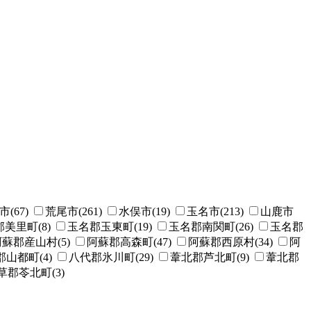
(67)
荒尾市(261)
水俣市(19)
玉名市(213)
山鹿市
美里町(8)
玉名郡玉東町(19)
玉名郡南関町(26)
玉名郡
蘇郡産山村(5)
阿蘇郡高森町(47)
阿蘇郡西原村(34)
阿
山都町(4)
八代郡氷川町(29)
葦北郡芦北町(9)
葦北郡
草郡苓北町(3)