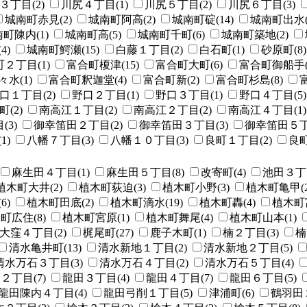
３丁目(2)
川尻４丁目(1)
川尻５丁目(2)
川尻６丁目(3)
城南町赤見(2)
城南町阿高(2)
城南町碇(14)
城南町出水(
町陳内(1)
城南町高(5)
城南町千町(6)
城南町築地(2)
4)
城南町鰐瀬(15)
白藤１丁目(2)
白石町(1)
砂原町(8)
２丁目(1)
富合町榎津(15)
富合町大町(6)
富合町御船手(
水(1)
富合町釈迦堂(4)
富合町新(2)
富合町杉島(8)
口１丁目(2)
野口２丁目(1)
野口３丁目(1)
野口４丁目(5)
(2)
南高江１丁目(2)
南高江２丁目(2)
南高江４丁目(1)
3)
御幸笛田２丁目(2)
御幸笛田３丁目(3)
御幸笛田５丁目
1)
八幡７丁目(3)
八幡１０丁目(3)
良町１丁目(2)
良町
麻生田４丁目(1)
麻生田５丁目(8)
改寄町(4)
池田３丁目
植木町大井(2)
植木町荻迫(3)
植木町小野(3)
植木町亀甲(2
6)
植木町田底(2)
植木町滴水(19)
植木町轟(4)
植木町富
町広住(8)
植木町宮原(1)
植木町舞尾(4)
植木町山本(1)
大窪４丁目(2)
梶尾町(27)
鹿子木町(1)
楠２丁目(3)
楠
清水亀井町(13)
清水新地１丁目(2)
清水新地２丁目(5)
清水万石３丁目(3)
清水万石４丁目(2)
清水万石５丁目(4)
２丁目(7)
龍田３丁目(4)
龍田４丁目(7)
龍田６丁目(5)
龍田陳内４丁目(4)
龍田弓削１丁目(5)
津浦町(6)
鶴羽田２