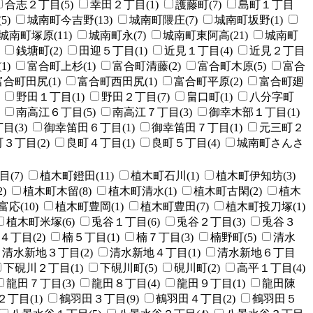
合志２丁目(5)
幸田２丁目(1)
護藤町(7)
島町１丁目
5)
城南町今吉野(13)
城南町隈庄(7)
城南町坂野(1)
城南町塚原(11)
城南町永(7)
城南町東阿高(21)
城南町
銭塘町(2)
田迎５丁目(1)
近見１丁目(4)
近見２丁目
1)
富合町上杉(1)
富合町清藤(2)
富合町木原(5)
富合
富合町田尻(1)
富合町西田尻(1)
富合町平原(2)
富合町廻
野田１丁目(1)
野田２丁目(7)
畠口町(1)
八分字町
南高江６丁目(5)
南高江７丁目(3)
御幸木部１丁目(1)
(3)
御幸笛田６丁目(1)
御幸笛田７丁目(1)
元三町２
３丁目(2)
良町４丁目(1)
良町５丁目(4)
城南町さんさ
(7)
植木町鐙田(11)
植木町石川(1)
植木町伊知坊(3)
)
植木町木留(8)
植木町清水(1)
植木町古閑(2)
植木
応(10)
植木町豊岡(1)
植木町豊田(7)
植木町投刀塚(1)
植木町米塚(6)
兎谷１丁目(6)
兎谷２丁目(3)
兎谷３
４丁目(2)
楠５丁目(1)
楠７丁目(3)
楠野町(5)
清水
清水新地３丁目(2)
清水新地４丁目(1)
清水新地６丁目
下硯川２丁目(1)
下硯川町(5)
硯川町(2)
高平１丁目(4)
龍田７丁目(3)
龍田８丁目(4)
龍田９丁目(1)
龍田陳
丁目(1)
鶴羽田３丁目(9)
鶴羽田４丁目(2)
鶴羽田５