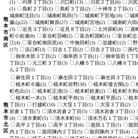
(1)
刈草３丁目(3)
川口町(13)
川尻２丁目(6)
川尻
(1)
島町２丁目(1)
島町３丁目(2)
十禅寺２丁目(1)
城南町沈目(5)
城南町島田(7)
城南町下宮地(18)
城南
熊
藤山(22)
城南町舞原(27)
城南町宮地(2)
城南町六田(
本
(3)
近見３丁目(1)
近見８丁目(2)
土河原町(8)
鳶町
市
町小岩瀬(8)
富合町莎崎(2)
富合町国町(1)
富合町志々
南
江(4)
富合町南田尻(4)
中無田町(3)
並建町(12)
野
区
(17)
浜口町(3)
日吉１丁目(2)
日吉２丁目(2)
孫代町
御幸木部３丁目(2)
御幸西３丁目(1)
御幸笛田１丁目(
丁目(2)
元三町３丁目(3)
八幡５丁目(2)
八幡６丁目(
ん２丁目(1)
麻生田１丁目(1)
麻生田２丁目(5)
麻生田３丁目(3)
植木町今藤(2)
植木町岩野(30)
植木町後古閑(2)
町色出(1)
植木町正清(5)
植木町鈴麦(2)
植木町大和(
植木町一木(3)
植木町平井(3)
植木町平原(2)
植木
丁目(1)
打越町(10)
大窪１丁目(1)
大窪３丁目(2)
熊
本
岩倉１丁目(7)
清水岩倉２丁目(5)
清水岩倉３丁目(1)
市
(4)
清水東町(5)
清水本町(6)
清水万石１丁目(4)
北
高平２丁目(4)
高平３丁目(6)
龍田１丁目(1)
龍田
区
内１丁目(3)
龍田陳内２丁目(5)
龍田陳内３丁目(4)