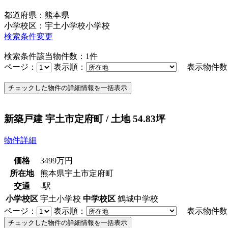
都道府県：熊本県
小学校区：宇土小学校小学校
検索条件変更
検索条件該当物件数：
1
件
ページ：
表示順：
表示物件数
新築戸建 宇土市定府町 / 土地 54.83坪
物件詳細
価格
3499
万円
所在地
熊本県宇土市定府町
交通
-駅
小学校区
宇土小学校
中学校区
鶴城中学校
ページ：
表示順：
表示物件数