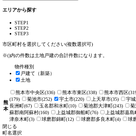
エリアから探す
STEP1
STEP2
STEP3
市区町村を選択してください(複数選択可)
※()内の件数は土地戸建の合計件数になります。
物件種別
戸建て（新築）
土地
熊本市中央区(336)
熊本市東区(338)
熊本市西区(319
(179)
菊池市(252)
宇土市(220)
上天草市(35)
宇城市
熊
長洲町(67)
玉名郡和水町(10)
菊池郡大津町(243)
菊
本
蘇郡南阿蘇村(160)
上益城郡御船町(76)
上益城郡嘉島町(
津奈木町(3)
球磨郡錦町(12)
球磨郡多良木町(4)
球磨
閉じる
町名選択