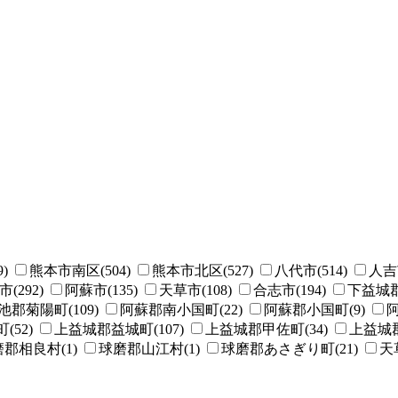
)
熊本市南区(504)
熊本市北区(527)
八代市(514)
人吉市
(292)
阿蘇市(135)
天草市(108)
合志市(194)
下益城郡
池郡菊陽町(109)
阿蘇郡南小国町(22)
阿蘇郡小国町(9)
阿
52)
上益城郡益城町(107)
上益城郡甲佐町(34)
上益城郡
郡相良村(1)
球磨郡山江村(1)
球磨郡あさぎり町(21)
天