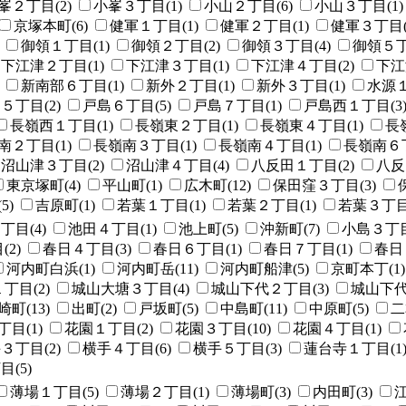
峯２丁目(2)
小峯３丁目(1)
小山２丁目(6)
小山３丁目(1)
京塚本町(6)
健軍１丁目(1)
健軍２丁目(1)
健軍３丁目(
御領１丁目(1)
御領２丁目(2)
御領３丁目(4)
御領５丁
下江津２丁目(1)
下江津３丁目(1)
下江津４丁目(2)
下江
新南部６丁目(1)
新外２丁目(1)
新外３丁目(1)
水源１
５丁目(2)
戸島６丁目(5)
戸島７丁目(1)
戸島西１丁目(3
長嶺西１丁目(1)
長嶺東２丁目(1)
長嶺東４丁目(1)
長
南２丁目(1)
長嶺南３丁目(1)
長嶺南４丁目(1)
長嶺南６丁
沼山津３丁目(2)
沼山津４丁目(4)
八反田１丁目(2)
八反
東京塚町(4)
平山町(1)
広木町(12)
保田窪３丁目(3)
5)
吉原町(1)
若葉１丁目(1)
若葉２丁目(1)
若葉３丁目(
丁目(4)
池田４丁目(1)
池上町(5)
沖新町(7)
小島３丁目
2)
春日４丁目(3)
春日６丁目(1)
春日７丁目(1)
春日
河内町白浜(1)
河内町岳(11)
河内町船津(5)
京町本丁(1)
丁目(2)
城山大塘３丁目(4)
城山下代２丁目(3)
城山下代
町(13)
出町(2)
戸坂町(5)
中島町(11)
中原町(5)
二
目(1)
花園１丁目(2)
花園３丁目(10)
花園４丁目(1)
３丁目(2)
横手４丁目(6)
横手５丁目(3)
蓮台寺１丁目(1
(5)
薄場１丁目(5)
薄場２丁目(1)
薄場町(3)
内田町(3)
江