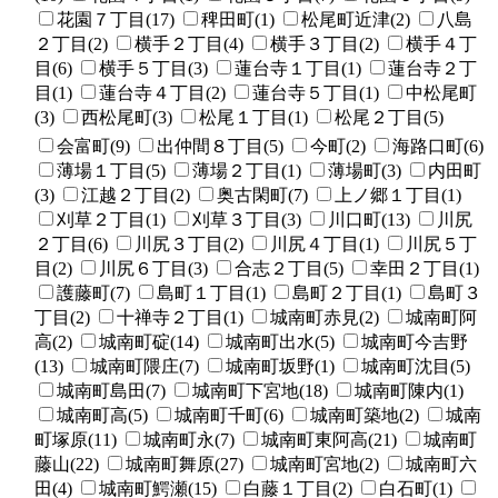
花園７丁目(17)
稗田町(1)
松尾町近津(2)
八島
２丁目(2)
横手２丁目(4)
横手３丁目(2)
横手４丁
目(6)
横手５丁目(3)
蓮台寺１丁目(1)
蓮台寺２丁
目(1)
蓮台寺４丁目(2)
蓮台寺５丁目(1)
中松尾町
(3)
西松尾町(3)
松尾１丁目(1)
松尾２丁目(5)
会富町(9)
出仲間８丁目(5)
今町(2)
海路口町(6)
薄場１丁目(5)
薄場２丁目(1)
薄場町(3)
内田町
(3)
江越２丁目(2)
奥古閑町(7)
上ノ郷１丁目(1)
刈草２丁目(1)
刈草３丁目(3)
川口町(13)
川尻
２丁目(6)
川尻３丁目(2)
川尻４丁目(1)
川尻５丁
目(2)
川尻６丁目(3)
合志２丁目(5)
幸田２丁目(1)
護藤町(7)
島町１丁目(1)
島町２丁目(1)
島町３
丁目(2)
十禅寺２丁目(1)
城南町赤見(2)
城南町阿
高(2)
城南町碇(14)
城南町出水(5)
城南町今吉野
(13)
城南町隈庄(7)
城南町坂野(1)
城南町沈目(5)
城南町島田(7)
城南町下宮地(18)
城南町陳内(1)
城南町高(5)
城南町千町(6)
城南町築地(2)
城南
町塚原(11)
城南町永(7)
城南町東阿高(21)
城南町
藤山(22)
城南町舞原(27)
城南町宮地(2)
城南町六
田(4)
城南町鰐瀬(15)
白藤１丁目(2)
白石町(1)