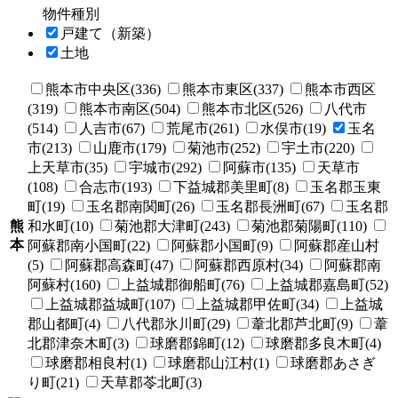
物件種別
戸建て（新築）
土地
熊本市中央区(336)
熊本市東区(337)
熊本市西区
(319)
熊本市南区(504)
熊本市北区(526)
八代市
(514)
人吉市(67)
荒尾市(261)
水俣市(19)
玉名
市(213)
山鹿市(179)
菊池市(252)
宇土市(220)
上天草市(35)
宇城市(292)
阿蘇市(135)
天草市
(108)
合志市(193)
下益城郡美里町(8)
玉名郡玉東
町(19)
玉名郡南関町(26)
玉名郡長洲町(67)
玉名郡
熊
和水町(10)
菊池郡大津町(243)
菊池郡菊陽町(110)
本
阿蘇郡南小国町(22)
阿蘇郡小国町(9)
阿蘇郡産山村
(5)
阿蘇郡高森町(47)
阿蘇郡西原村(34)
阿蘇郡南
阿蘇村(160)
上益城郡御船町(76)
上益城郡嘉島町(52)
上益城郡益城町(107)
上益城郡甲佐町(34)
上益城
郡山都町(4)
八代郡氷川町(29)
葦北郡芦北町(9)
葦
北郡津奈木町(3)
球磨郡錦町(12)
球磨郡多良木町(4)
球磨郡相良村(1)
球磨郡山江村(1)
球磨郡あさぎ
り町(21)
天草郡苓北町(3)