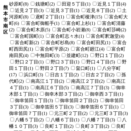
砂原町(8)
銭塘町(2)
田迎５丁目(1)
近見１丁目(4)
熊
近見２丁目(3)
近見３丁目(1)
近見８丁目(2)
土
本
河原町(8)
鳶町２丁目(1)
富合町榎津(15)
富合町大
市
町(6)
富合町御船手(1)
富合町上杉(1)
富合町清藤
南
(2)
富合町木原(5)
富合町小岩瀬(8)
富合町莎崎(2)
区
富合町国町(1)
富合町志々水(1)
富合町釈迦堂(4)
富合町新(2)
富合町杉島(8)
富合町田尻(1)
富合
町西田尻(1)
富合町平原(2)
富合町廻江(4)
富合町
南田尻(4)
中無田町(3)
並建町(12)
野口１丁目(2)
野口２丁目(1)
野口３丁目(1)
野口４丁目(5)
野
田１丁目(1)
野田２丁目(7)
畠口町(1)
八分字町
(17)
浜口町(3)
日吉１丁目(2)
日吉２丁目(2)
孫
代町(2)
南高江１丁目(2)
南高江２丁目(2)
南高江
４丁目(1)
南高江６丁目(5)
南高江７丁目(3)
御幸
木部１丁目(1)
御幸木部３丁目(2)
御幸西３丁目(1)
御幸笛田１丁目(3)
御幸笛田２丁目(2)
御幸笛田
３丁目(3)
御幸笛田５丁目(3)
御幸笛田６丁目(1)
御幸笛田７丁目(1)
元三町２丁目(2)
元三町３丁目(3)
八幡５丁目(2)
八幡６丁目(1)
八幡７丁目(3)
八
幡１０丁目(3)
良町１丁目(2)
良町３丁目(2)
良町