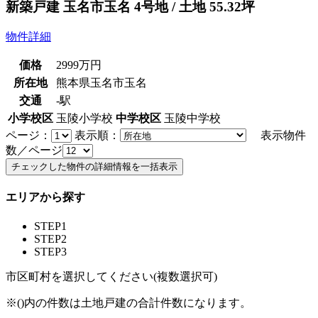
新築戸建 玉名市玉名 4号地 / 土地 55.32坪
物件詳細
価格
2999
万円
所在地
熊本県玉名市玉名
交通
-駅
小学校区
玉陵小学校
中学校区
玉陵中学校
ページ：
表示順：
表示物件
数／ページ
エリアから探す
STEP1
STEP2
STEP3
市区町村を選択してください(複数選択可)
※()内の件数は土地戸建の合計件数になります。