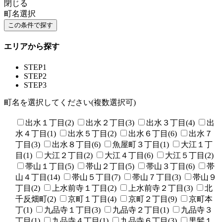
閉じる
町名選択
エリアから探す
STEP1
STEP2
STEP3
町名を選択してください(複数選択可)
出水１丁目(2)
出水２丁目(3)
出水３丁目(4)
出
水４丁目(1)
出水５丁目(2)
出水６丁目(6)
出水７
丁目(3)
出水８丁目(6)
魚屋町３丁目(1)
大江１丁
目(1)
大江２丁目(2)
大江４丁目(6)
大江５丁目(2)
帯山１丁目(5)
帯山２丁目(5)
帯山３丁目(6)
帯
山４丁目(14)
帯山５丁目(7)
帯山７丁目(3)
帯山９
丁目(2)
上水前寺１丁目(2)
上水前寺２丁目(3)
北
千反畑町(2)
京町１丁目(4)
京町２丁目(9)
京町本
丁(1)
九品寺１丁目(3)
九品寺２丁目(1)
九品寺３
丁目(1)
九品寺４丁目(1)
九品寺６丁目(3)
黒髪１