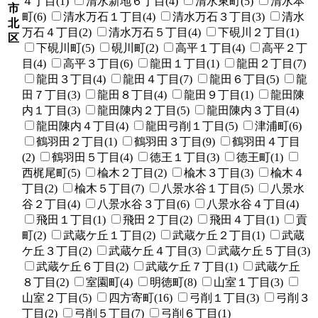
４丁目(1)
清水新地６丁目(4)
清水東町(5)
清水本
市
町(6)
清水万石１丁目(4)
清水万石３丁目(3)
清水
北
万石４丁目(2)
清水万石５丁目(4)
下硯川２丁目(1)
区
下硯川町(5)
硯川町(2)
高平１丁目(4)
高平２丁
目(4)
高平３丁目(6)
龍田１丁目(1)
龍田２丁目(7)
龍田３丁目(4)
龍田４丁目(7)
龍田６丁目(5)
龍
田７丁目(3)
龍田８丁目(4)
龍田９丁目(1)
龍田陳
内１丁目(3)
龍田陳内２丁目(5)
龍田陳内３丁目(4)
龍田陳内４丁目(4)
龍田弓削１丁目(5)
津浦町(6)
鶴羽田２丁目(1)
鶴羽田３丁目(9)
鶴羽田４丁目
(2)
鶴羽田５丁目(4)
徳王１丁目(3)
徳王町(1)
西梶尾町(5)
楡木２丁目(2)
楡木３丁目(3)
楡木４
丁目(2)
楡木５丁目(7)
八景水谷１丁目(5)
八景水
谷２丁目(4)
八景水谷３丁目(6)
八景水谷４丁目(4)
飛田１丁目(1)
飛田２丁目(2)
飛田４丁目(1)
貢
町(2)
武蔵ケ丘１丁目(2)
武蔵ケ丘２丁目(1)
武蔵
ケ丘３丁目(2)
武蔵ケ丘４丁目(3)
武蔵ケ丘５丁目(3)
武蔵ケ丘６丁目(2)
武蔵ケ丘７丁目(1)
武蔵ケ丘
８丁目(2)
室園町(4)
明徳町(8)
山室１丁目(3)
山室２丁目(5)
四方寄町(16)
弓削１丁目(3)
弓削３
丁目(2)
弓削５丁目(7)
弓削６丁目(1)