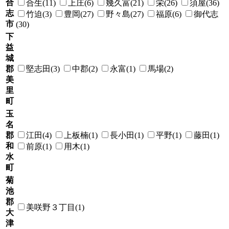
合
合生(11)
上庄(6)
幾久富(21)
栄(26)
須屋(36)
志
竹迫(3)
豊岡(27)
野々島(27)
福原(6)
御代志
市
(30)
下
益
城
郡
堅志田(3)
中郡(2)
永富(1)
馬場(2)
美
里
町
玉
名
郡
江田(4)
上板楠(1)
長小田(1)
平野(1)
藤田(1)
和
前原(1)
用木(1)
水
町
菊
池
郡
美咲野３丁目(1)
大
津