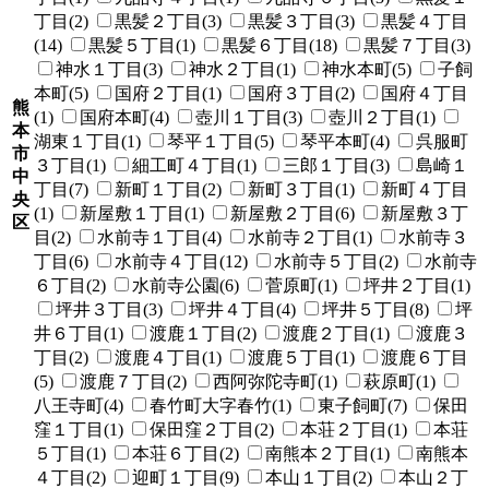
丁目(2)
黒髪２丁目(3)
黒髪３丁目(3)
黒髪４丁目
(14)
黒髪５丁目(1)
黒髪６丁目(18)
黒髪７丁目(3)
神水１丁目(3)
神水２丁目(1)
神水本町(5)
子飼
本町(5)
国府２丁目(1)
国府３丁目(2)
国府４丁目
熊
(1)
国府本町(4)
壺川１丁目(3)
壺川２丁目(1)
本
湖東１丁目(1)
琴平１丁目(5)
琴平本町(4)
呉服町
市
３丁目(1)
細工町４丁目(1)
三郎１丁目(3)
島崎１
中
丁目(7)
新町１丁目(2)
新町３丁目(1)
新町４丁目
央
(1)
新屋敷１丁目(1)
新屋敷２丁目(6)
新屋敷３丁
区
目(2)
水前寺１丁目(4)
水前寺２丁目(1)
水前寺３
丁目(6)
水前寺４丁目(12)
水前寺５丁目(2)
水前寺
６丁目(2)
水前寺公園(6)
菅原町(1)
坪井２丁目(1)
坪井３丁目(3)
坪井４丁目(4)
坪井５丁目(8)
坪
井６丁目(1)
渡鹿１丁目(2)
渡鹿２丁目(1)
渡鹿３
丁目(2)
渡鹿４丁目(1)
渡鹿５丁目(1)
渡鹿６丁目
(5)
渡鹿７丁目(2)
西阿弥陀寺町(1)
萩原町(1)
八王寺町(4)
春竹町大字春竹(1)
東子飼町(7)
保田
窪１丁目(1)
保田窪２丁目(2)
本荘２丁目(1)
本荘
５丁目(1)
本荘６丁目(2)
南熊本２丁目(1)
南熊本
４丁目(2)
迎町１丁目(9)
本山１丁目(2)
本山２丁