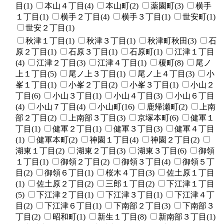
目(1)
本山４丁目(4)
本山町(2)
薬園町(3)
横手
１丁目(1)
横手２丁目(4)
横手３丁目(1)
世安町(1)
世安２丁目(1)
秋津１丁目(1)
秋津３丁目(1)
秋津町秋田(3)
石
原２丁目(1)
石原３丁目(1)
石原町(1)
江津１丁目
(4)
江津２丁目(3)
江津４丁目(1)
榎町(8)
尾ノ
上１丁目(5)
尾ノ上３丁目(1)
尾ノ上４丁目(3)
小
峯１丁目(1)
小峯２丁目(2)
小峯３丁目(1)
小山２
丁目(6)
小山３丁目(1)
小山４丁目(3)
小山６丁目
(4)
小山７丁目(4)
小山町(16)
鹿帰瀬町(2)
上南
部２丁目(2)
上南部３丁目(3)
京塚本町(6)
健軍１
丁目(1)
健軍２丁目(1)
健軍３丁目(3)
健軍４丁目
(1)
健軍本町(2)
神園１丁目(4)
神園２丁目(2)
湖東１丁目(2)
湖東２丁目(3)
湖東３丁目(6)
御領
１丁目(1)
御領２丁目(2)
御領３丁目(4)
御領５丁
目(2)
御領６丁目(1)
桜木４丁目(3)
佐土原１丁目
(1)
佐土原２丁目(2)
三郎１丁目(2)
下江津１丁目
(5)
下江津２丁目(1)
下江津３丁目(1)
下江津４丁
目(2)
下江津６丁目(1)
下南部２丁目(3)
下南部３
丁目(2)
昭和町(1)
新生１丁目(8)
新南部３丁目(1)