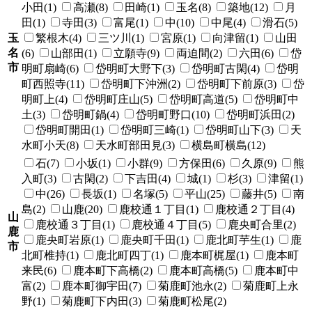
小田(1)
高瀬(8)
田崎(1)
玉名(8)
築地(12)
月
田(1)
寺田(3)
富尾(1)
中(10)
中尾(4)
滑石(5)
玉
繁根木(4)
三ツ川(1)
宮原(1)
向津留(1)
山田
名
(6)
山部田(1)
立願寺(9)
両迫間(2)
六田(6)
岱
市
明町扇崎(6)
岱明町大野下(3)
岱明町古閑(4)
岱明
町西照寺(11)
岱明町下沖洲(2)
岱明町下前原(3)
岱
明町上(4)
岱明町庄山(5)
岱明町高道(5)
岱明町中
土(3)
岱明町鍋(4)
岱明町野口(10)
岱明町浜田(2)
岱明町開田(1)
岱明町三崎(1)
岱明町山下(3)
天
水町小天(8)
天水町部田見(3)
横島町横島(12)
石(7)
小坂(1)
小群(9)
方保田(6)
久原(9)
熊
入町(3)
古閑(2)
下吉田(4)
城(1)
杉(3)
津留(1)
中(26)
長坂(1)
名塚(5)
平山(25)
藤井(5)
南
島(2)
山鹿(20)
鹿校通１丁目(1)
鹿校通２丁目(4)
山
鹿校通３丁目(1)
鹿校通４丁目(5)
鹿央町合里(2)
鹿
鹿央町岩原(1)
鹿央町千田(1)
鹿北町芋生(1)
鹿
市
北町椎持(1)
鹿北町四丁(1)
鹿本町梶屋(1)
鹿本町
来民(6)
鹿本町下高橋(2)
鹿本町高橋(5)
鹿本町中
富(2)
鹿本町御宇田(7)
菊鹿町池永(2)
菊鹿町上永
野(1)
菊鹿町下内田(3)
菊鹿町松尾(2)