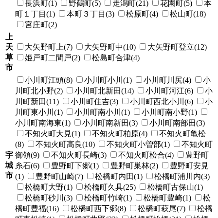
長浜町(1)
野鶴町(5)
走潟町(21)
花園町(5)
本
町１丁目(1)
本町３丁目(3)
松原町(4)
松山町(18)
宮庄町(2)
上
天
大矢野町上(7)
大矢野町中(10)
大矢野町登立(12)
草
姫戸町二間戸(2)
松島町合津(4)
市
小川町江頭(8)
小川町小川(1)
小川町川尻(4)
小
川町北小野(2)
小川町北新田(14)
小川町河江(6)
小
川町新田(11)
小川町住吉(3)
小川町西北小川(6)
小
川町東小川(1)
小川町南小川(1)
小川町南小野(1)
小川町南海東(1)
小川町南新田(3)
小川町南部田(3)
不知火町大見(1)
不知火町柏原(4)
不知火町亀松
(8)
不知火町高良(10)
不知火町小曽部(1)
不知火町
宇
御領(9)
不知火町長崎(3)
不知火町松合(4)
豊野町
城
糸石(6)
豊野町下郷(1)
豊野町巣林(2)
豊野町安見
市
(1)
豊野町山崎(7)
松橋町内田(1)
松橋町浦川内(3)
松橋町大野(1)
松橋町久具(25)
松橋町古保山(1)
松橋町砂川(3)
松橋町竹崎(1)
松橋町豊崎(1)
松
橋町豊福(16)
松橋町西下郷(8)
松橋町萩尾(7)
松橋