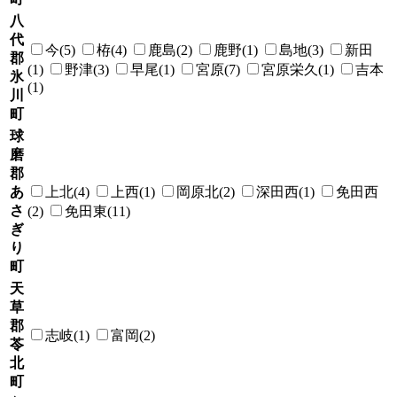
八
代
今(5)
栫(4)
鹿島(2)
鹿野(1)
島地(3)
新田
郡
(1)
野津(3)
早尾(1)
宮原(7)
宮原栄久(1)
吉本
氷
(1)
川
町
球
磨
郡
あ
上北(4)
上西(1)
岡原北(2)
深田西(1)
免田西
さ
(2)
免田東(11)
ぎ
り
町
天
草
郡
志岐(1)
富岡(2)
苓
北
町