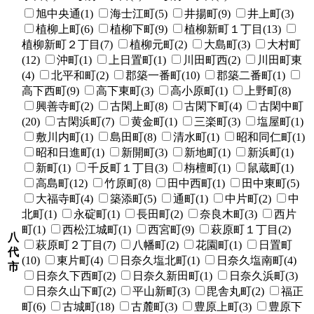
旭中央通(1)
海士江町(5)
井揚町(9)
井上町(3)
植柳上町(6)
植柳下町(9)
植柳新町１丁目(13)
植柳新町２丁目(7)
植柳元町(2)
大島町(3)
大村町
(12)
沖町(1)
上日置町(1)
川田町西(2)
川田町東
(4)
北平和町(2)
郡築一番町(10)
郡築二番町(1)
高下西町(9)
高下東町(3)
高小原町(1)
上野町(8)
興善寺町(2)
古閑上町(8)
古閑下町(4)
古閑中町
(20)
古閑浜町(7)
黄金町(1)
三楽町(3)
塩屋町(1)
敷川内町(1)
島田町(8)
清水町(1)
昭和同仁町(1)
昭和日進町(1)
新開町(3)
新地町(1)
新浜町(1)
新町(1)
千反町１丁目(3)
栴檀町(1)
鼠蔵町(1)
高島町(12)
竹原町(8)
田中西町(1)
田中東町(5)
大福寺町(4)
築添町(5)
通町(1)
中片町(2)
中
北町(1)
永碇町(1)
長田町(2)
奈良木町(3)
西片
町(1)
西松江城町(1)
西宮町(9)
萩原町１丁目(2)
八
萩原町２丁目(7)
八幡町(2)
花園町(1)
日置町
代
(10)
東片町(4)
日奈久塩北町(1)
日奈久塩南町(4)
市
日奈久下西町(2)
日奈久新田町(1)
日奈久浜町(3)
日奈久山下町(2)
平山新町(3)
毘舎丸町(2)
福正
町(6)
古城町(18)
古麓町(3)
豊原上町(3)
豊原下