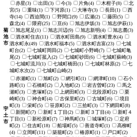
赤星(3)
出田(3)
今(3)
片角(4)
木柑子(8)
北
宮(5)
重味(1)
下河原(1)
大琳寺(3)
長田(1)
西
寺(14)
西迫間(1)
野間口(9)
広瀬(2)
藤田(5)
森北(4)
隈府(25)
亘(6)
旭志伊坂(3)
旭志伊萩(1)
菊
旭志尾足(1)
旭志川辺(9)
旭志新明(4)
旭志麓(3)
池
泗水町住吉(11)
泗水町田島(9)
泗水町豊水(4)
市
泗水町永(49)
泗水町福本(5)
泗水町吉富(23)
七城
町台(2)
七城町岡田(2)
七城町小野崎(7)
七城町亀
尾(2)
七城町菰入(2)
七城町砂田(6)
七城町蘇崎(3)
七城町流川(1)
七城町橋田(1)
七城町林原(2)
七
城町水次(2)
七城町山崎(2)
赤瀬町(1)
旭町(2)
網引町(1)
網津町(10)
石小
路町(1)
石橋町(2)
入地町(2)
岩古曽町(23)
馬之
瀬町(3)
恵塚町(2)
上網田町(3)
北段原町(2)
栗
崎町(3)
神合町(4)
古保里町(2)
古城町(6)
境目
町(3)
栄町(5)
笹原町(2)
三拾町(3)
下網田町(8)
宇
新開町(7)
新町１丁目(2)
新町３丁目(4)
新町４
土
丁目(1)
新松原町(7)
神馬町(3)
城塚町(2)
定府
市
町(2)
住吉町(18)
船場町(5)
善道寺町(1)
高柳町
(4)
立岡町(11)
築籠町(2)
椿原町(1)
戸口町(2)