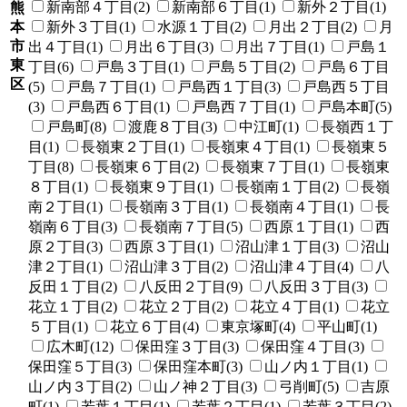
新南部４丁目(2)
新南部６丁目(1)
新外２丁目(1)
熊
本
新外３丁目(1)
水源１丁目(2)
月出２丁目(2)
月
市
出４丁目(1)
月出６丁目(3)
月出７丁目(1)
戸島１
東
丁目(6)
戸島３丁目(1)
戸島５丁目(2)
戸島６丁目
区
(5)
戸島７丁目(1)
戸島西１丁目(3)
戸島西５丁目
(3)
戸島西６丁目(1)
戸島西７丁目(1)
戸島本町(5)
戸島町(8)
渡鹿８丁目(3)
中江町(1)
長嶺西１丁
目(1)
長嶺東２丁目(1)
長嶺東４丁目(1)
長嶺東５
丁目(8)
長嶺東６丁目(2)
長嶺東７丁目(1)
長嶺東
８丁目(1)
長嶺東９丁目(1)
長嶺南１丁目(2)
長嶺
南２丁目(1)
長嶺南３丁目(1)
長嶺南４丁目(1)
長
嶺南６丁目(3)
長嶺南７丁目(5)
西原１丁目(1)
西
原２丁目(3)
西原３丁目(1)
沼山津１丁目(3)
沼山
津２丁目(1)
沼山津３丁目(2)
沼山津４丁目(4)
八
反田１丁目(2)
八反田２丁目(9)
八反田３丁目(3)
花立１丁目(2)
花立２丁目(2)
花立４丁目(1)
花立
５丁目(1)
花立６丁目(4)
東京塚町(4)
平山町(1)
広木町(12)
保田窪３丁目(3)
保田窪４丁目(3)
保田窪５丁目(3)
保田窪本町(3)
山ノ内１丁目(1)
山ノ内３丁目(2)
山ノ神２丁目(3)
弓削町(5)
吉原
町(1)
若葉１丁目(1)
若葉２丁目(1)
若葉３丁目(2)