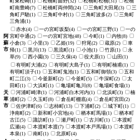
町東松崎(1)
松橋町曲野(32)
松橋町松橋(31)
松橋
町南豊崎(7)
松橋町両仲間(24)
三角町大田尾(3)
三
角町戸馳(1)
三角町中村(1)
三角町波多(2)
三角町
三角浦(1)
赤水(4)
一の宮町坂梨(4)
一の宮町三野(1)
一の
阿
宮町中通(2)
一の宮町宮地(48)
今町(1)
内牧(8)
蘇
小倉(3)
小里(3)
乙姫(19)
狩尾(2)
蔵原(2)
車
市
帰(1)
黒川(13)
黒流町(1)
小池(1)
竹原(1)
永
草(9)
西小園(3)
三久保(4)
役犬原(1)
山田(1)
有明町大浦(2)
有明町大島子(1)
有明町楠甫(1)
有明町須子(1)
五和町鬼池(1)
五和町御領(3)
五和
町二江(3)
今釜新町(2)
今釜町(5)
牛深町(2)
太
田町(1)
大浜町(1)
亀場町亀川(8)
亀場町食場(1)
天
河浦町崎津(1)
河浦町白木河内(1)
北浜町(3)
楠
草
浦町(2)
久玉町(8)
倉岳町棚底(4)
倉岳町宮田(2)
市
佐伊津町(6)
志柿町(13)
下浦町(2)
城下町(1)
浄南町(2)
新和町小宮地(4)
栖本町馬場(1)
栖本町
古江(5)
諏訪町(1)
瀬戸町(1)
古川町(1)
本渡町
広瀬(4)
本渡町本渡(7)
本渡町本戸馬場(1)
本渡町
本泉(1)
南町(1)
北原町(4)