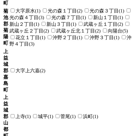
町
大字原水(1)
光の森１丁目(2)
光の森３丁目(1)
菊
池
光の森４丁目(3)
光の森７丁目(1)
新山１丁目(1)
郡
新山２丁目(1)
新山３丁目(1)
武蔵ヶ丘１丁目(2)
菊
武蔵ヶ丘２丁目(2)
武蔵ヶ丘北１丁目(2)
向陽台(5)
陽
花立１丁目(1)
沖野２丁目(1)
沖野３丁目(1)
沖
町
野４丁目(3)
上
益
城
郡
大字上六嘉(2)
嘉
島
町
上
益
城
郡
上寺(1)
城平(1)
菅尾(1)
浜町(1)
山
都
町