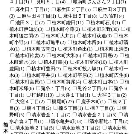
４丁目(1)
良町５丁目(4)
城南町さんさん２丁目(1)
麻生田１丁目(1)
麻生田２丁目(5)
麻生田３丁目
(3)
麻生田４丁目(1)
麻生田５丁目(8)
改寄町(4)
池田３丁目(7)
植木町鐙田(11)
植木町石川(1)
植木町伊知坊(3)
植木町今藤(2)
植木町岩野(30)
植
木町後古閑(2)
植木町大井(2)
植木町荻迫(3)
植木
町小野(3)
植木町亀甲(2)
植木町木留(8)
植木町清
水(1)
植木町古閑(2)
植木町色出(1)
植木町正清(5)
植木町鈴麦(2)
植木町大和(6)
植木町田底(2)
植
木町滴水(19)
植木町轟(4)
植木町富応(10)
植木町
豊岡(1)
植木町豊田(7)
植木町投刀塚(1)
植木町一
木(3)
植木町平井(3)
植木町平原(2)
植木町広住(8)
植木町宮原(1)
植木町舞尾(4)
植木町山本(1)
植
木町米塚(6)
兎谷１丁目(6)
兎谷２丁目(3)
兎谷３
丁目(1)
打越町(10)
大窪１丁目(1)
大窪３丁目(2)
大窪４丁目(2)
梶尾町(27)
鹿子木町(1)
楠２丁
目(3)
楠４丁目(2)
楠５丁目(1)
楠７丁目(3)
楠
野町(5)
清水岩倉１丁目(7)
清水岩倉２丁目(5)
清
水岩倉３丁目(1)
清水亀井町(13)
清水新地１丁目(2)
熊
清水新地２丁目(5)
清水新地３丁目(2)
清水新地
本