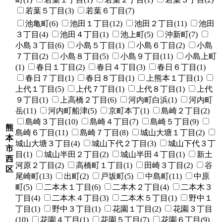
若葉５丁目(3)
若葉６丁目(7)
池亀町(6)
池田１丁目(12)
池田２丁目(11)
池田
３丁目(4)
池田４丁目(1)
池上町(5)
沖新町(7)
小島３丁目(6)
小島５丁目(1)
小島６丁目(2)
小島
７丁目(2)
小島８丁目(5)
小島９丁目(11)
小島上町
(1)
春日１丁目(2)
春日４丁目(3)
春日６丁目(1)
春日７丁目(1)
春日８丁目(1)
上熊本１丁目(1)
上代１丁目(5)
上代７丁目(1)
上代８丁目(1)
上代
９丁目(1)
上高橋２丁目(6)
河内町白浜(1)
河内町
岳(11)
河内町船津(5)
京町本丁(1)
島崎２丁目(2)
島崎３丁目(10)
島崎４丁目(7)
島崎５丁目(9)
熊
島崎６丁目(11)
島崎７丁目(8)
城山大塘１丁目(2)
本
城山大塘３丁目(4)
城山下代２丁目(3)
城山下代３丁
市
目(1)
城山半田２丁目(2)
城山半田４丁目(1)
新土
西
河原２丁目(2)
高橋町１丁目(1)
田崎３丁目(2)
谷
区
尾崎町(13)
出町(2)
戸坂町(5)
中島町(11)
中原
町(5)
二本木１丁目(6)
二本木２丁目(4)
二本木３
丁目(4)
二本木４丁目(3)
二本木５丁目(1)
野中１
丁目(1)
野中３丁目(1)
花園１丁目(2)
花園３丁目
(10)
花園４丁目(1)
花園５丁目(7)
花園６丁目(9)