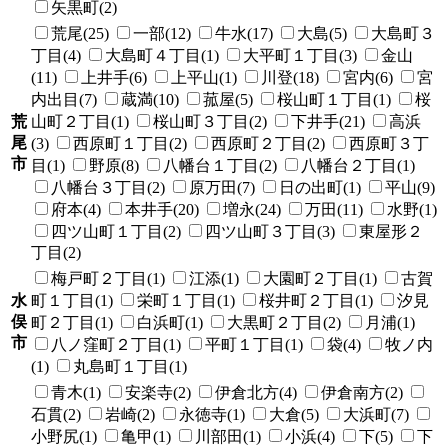
矢黒町(2)
荒尾(25)
一部(12)
牛水(17)
大島(5)
大島町３
丁目(4)
大島町４丁目(1)
大平町１丁目(3)
金山
(11)
上井手(6)
上平山(1)
川登(18)
宮内(6)
宮
内出目(7)
蔵満(10)
菰屋(5)
桜山町１丁目(1)
桜
荒
山町２丁目(1)
桜山町３丁目(2)
下井手(21)
高浜
尾
(3)
西原町１丁目(2)
西原町２丁目(2)
西原町３丁
市
目(1)
野原(8)
八幡台１丁目(2)
八幡台２丁目(1)
八幡台３丁目(2)
原万田(7)
日の出町(1)
平山(9)
府本(4)
本井手(20)
増永(24)
万田(11)
水野(1)
四ツ山町１丁目(2)
四ツ山町３丁目(3)
東屋形２
丁目(2)
梅戸町２丁目(1)
江添(1)
大園町２丁目(1)
古賀
水
町１丁目(1)
栄町１丁目(1)
桜井町２丁目(1)
汐見
俣
町２丁目(1)
白浜町(1)
大黒町２丁目(2)
月浦(1)
市
八ノ窪町２丁目(1)
平町１丁目(1)
袋(4)
牧ノ内
(1)
丸島町１丁目(1)
青木(1)
安楽寺(2)
伊倉北方(4)
伊倉南方(2)
石貫(2)
岩崎(2)
永徳寺(1)
大倉(5)
大浜町(7)
小野尻(1)
亀甲(1)
川部田(1)
小浜(4)
下(5)
下