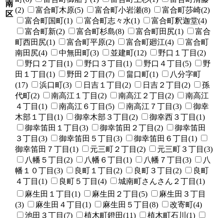
南
(2)
富合町木原(5)
富合町小岩瀬(8)
富合町莎崎(2)
区
富合町国町(1)
富合町志々水(1)
富合町釈迦堂(4)
富合町新(2)
富合町杉島(8)
富合町田尻(1)
富合
町西田尻(1)
富合町平原(2)
富合町廻江(4)
富合町
南田尻(4)
中無田町(3)
並建町(12)
野口１丁目(2)
野口２丁目(1)
野口３丁目(1)
野口４丁目(5)
野
田１丁目(1)
野田２丁目(7)
畠口町(1)
八分字町
(17)
浜口町(3)
日吉１丁目(2)
日吉２丁目(2)
孫
代町(2)
南高江１丁目(2)
南高江２丁目(2)
南高江
４丁目(1)
南高江６丁目(5)
南高江７丁目(3)
御幸
木部１丁目(1)
御幸木部３丁目(2)
御幸西３丁目(1)
御幸笛田１丁目(3)
御幸笛田２丁目(2)
御幸笛田
３丁目(3)
御幸笛田５丁目(3)
御幸笛田６丁目(1)
御幸笛田７丁目(1)
元三町２丁目(2)
元三町３丁目(3)
八幡５丁目(2)
八幡６丁目(1)
八幡７丁目(3)
八
幡１０丁目(3)
良町１丁目(2)
良町３丁目(2)
良町
４丁目(1)
良町５丁目(4)
城南町さんさん２丁目(1)
麻生田１丁目(1)
麻生田２丁目(5)
麻生田３丁目
(3)
麻生田４丁目(1)
麻生田５丁目(8)
改寄町(4)
池田３丁目(7)
植木町鐙田(11)
植木町石川(1)