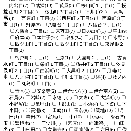
内出目(7)
蔵満(10)
菰屋(5)
桜山町１丁目(1)
桜
荒
山町２丁目(1)
桜山町３丁目(2)
下井手(21)
高浜
尾
(3)
西原町１丁目(2)
西原町２丁目(2)
西原町３丁
市
目(1)
野原(8)
八幡台１丁目(2)
八幡台２丁目(1)
八幡台３丁目(2)
原万田(7)
日の出町(1)
平山(9)
府本(4)
本井手(20)
増永(24)
万田(11)
水野(1)
四ツ山町１丁目(2)
四ツ山町３丁目(3)
東屋形２
丁目(2)
梅戸町２丁目(1)
江添(1)
大園町２丁目(1)
古賀
水
町１丁目(1)
栄町１丁目(1)
桜井町２丁目(1)
汐見
俣
町２丁目(1)
白浜町(1)
大黒町２丁目(2)
月浦(1)
市
八ノ窪町２丁目(1)
平町１丁目(1)
袋(4)
牧ノ内
(1)
丸島町１丁目(1)
青木(1)
安楽寺(2)
伊倉北方(4)
伊倉南方(2)
石貫(2)
岩崎(2)
永徳寺(1)
大倉(5)
大浜町(7)
小野尻(1)
亀甲(1)
川部田(1)
小浜(4)
下(5)
下
小田(1)
高瀬(8)
田崎(1)
玉名(8)
築地(12)
月
田(1)
寺田(3)
富尾(1)
中(10)
中尾(4)
滑石(5)
玉
繁根木(4)
三ツ川(1)
宮原(1)
向津留(1)
山田
名
(6)
山部田(1)
立願寺(9)
両迫間(2)
六田(6)
岱