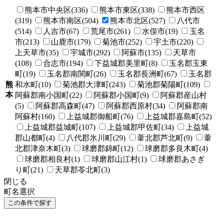
熊本市中央区(336)
熊本市東区(338)
熊本市西区
(319)
熊本市南区(504)
熊本市北区(527)
八代市
(514)
人吉市(67)
荒尾市(261)
水俣市(19)
玉名
市(213)
山鹿市(179)
菊池市(252)
宇土市(220)
上天草市(35)
宇城市(292)
阿蘇市(135)
天草市
(108)
合志市(194)
下益城郡美里町(8)
玉名郡玉東
町(19)
玉名郡南関町(26)
玉名郡長洲町(67)
玉名郡
熊
和水町(10)
菊池郡大津町(243)
菊池郡菊陽町(109)
本
阿蘇郡南小国町(22)
阿蘇郡小国町(9)
阿蘇郡産山村
(5)
阿蘇郡高森町(47)
阿蘇郡西原村(34)
阿蘇郡南
阿蘇村(160)
上益城郡御船町(76)
上益城郡嘉島町(52)
上益城郡益城町(107)
上益城郡甲佐町(34)
上益城
郡山都町(4)
八代郡氷川町(29)
葦北郡芦北町(9)
葦
北郡津奈木町(3)
球磨郡錦町(12)
球磨郡多良木町(4)
球磨郡相良村(1)
球磨郡山江村(1)
球磨郡あさぎ
り町(21)
天草郡苓北町(3)
閉じる
町名選択