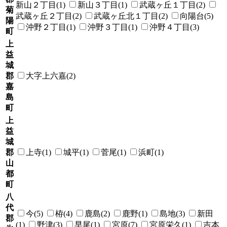
新山２丁目(1)
新山３丁目(1)
武蔵ヶ丘１丁目(2)
菊
武蔵ヶ丘２丁目(2)
武蔵ヶ丘北１丁目(2)
向陽台(5)
陽
沖野２丁目(1)
沖野３丁目(1)
沖野４丁目(3)
町
上
益
城
郡
大字上六嘉(2)
嘉
島
町
上
益
城
郡
上寺(1)
城平(1)
菅尾(1)
浜町(1)
山
都
町
八
代
今(5)
栫(4)
鹿島(2)
鹿野(1)
島地(3)
新田
郡
(1)
野津(3)
早尾(1)
宮原(7)
宮原栄久(1)
吉本