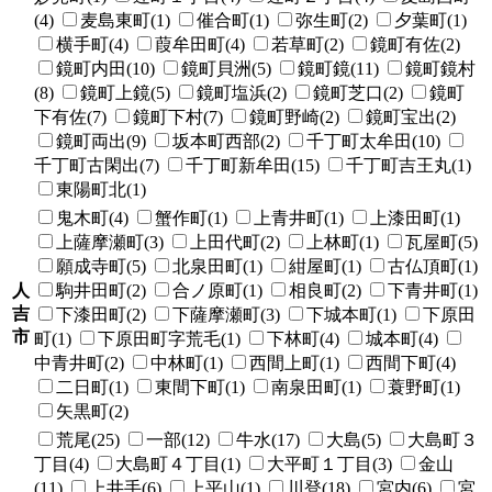
(4)
麦島東町(1)
催合町(1)
弥生町(2)
夕葉町(1)
横手町(4)
葭牟田町(4)
若草町(2)
鏡町有佐(2)
鏡町内田(10)
鏡町貝洲(5)
鏡町鏡(11)
鏡町鏡村
(8)
鏡町上鏡(5)
鏡町塩浜(2)
鏡町芝口(2)
鏡町
下有佐(7)
鏡町下村(7)
鏡町野崎(2)
鏡町宝出(2)
鏡町両出(9)
坂本町西部(2)
千丁町太牟田(10)
千丁町古閑出(7)
千丁町新牟田(15)
千丁町吉王丸(1)
東陽町北(1)
鬼木町(4)
蟹作町(1)
上青井町(1)
上漆田町(1)
上薩摩瀬町(3)
上田代町(2)
上林町(1)
瓦屋町(5)
願成寺町(5)
北泉田町(1)
紺屋町(1)
古仏頂町(1)
人
駒井田町(2)
合ノ原町(1)
相良町(2)
下青井町(1)
吉
下漆田町(2)
下薩摩瀬町(3)
下城本町(1)
下原田
市
町(1)
下原田町字荒毛(1)
下林町(4)
城本町(4)
中青井町(2)
中林町(1)
西間上町(1)
西間下町(4)
二日町(1)
東間下町(1)
南泉田町(1)
蓑野町(1)
矢黒町(2)
荒尾(25)
一部(12)
牛水(17)
大島(5)
大島町３
丁目(4)
大島町４丁目(1)
大平町１丁目(3)
金山
(11)
上井手(6)
上平山(1)
川登(18)
宮内(6)
宮