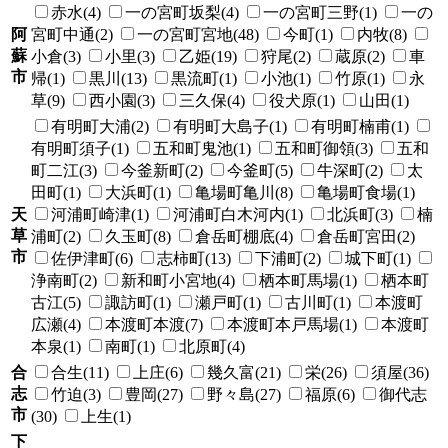
赤水(4)
一の宮町坂梨(4)
一の宮町三野(1)
一の
阿
宮町中通(2)
一の宮町宮地(48)
今町(1)
内牧(8)
蘇
小倉(3)
小里(3)
乙姫(19)
狩尾(2)
蔵原(2)
車
市
帰(1)
黒川(13)
黒流町(1)
小池(1)
竹原(1)
永
草(9)
西小園(3)
三久保(4)
役犬原(1)
山田(1)
有明町大浦(2)
有明町大島子(1)
有明町楠甫(1)
有明町須子(1)
五和町鬼池(1)
五和町御領(3)
五和
町二江(3)
今釜新町(2)
今釜町(5)
牛深町(2)
太
田町(1)
大浜町(1)
亀場町亀川(8)
亀場町食場(1)
天
河浦町崎津(1)
河浦町白木河内(1)
北浜町(3)
楠
草
浦町(2)
久玉町(8)
倉岳町棚底(4)
倉岳町宮田(2)
市
佐伊津町(6)
志柿町(13)
下浦町(2)
城下町(1)
浄南町(2)
新和町小宮地(4)
栖本町馬場(1)
栖本町
古江(5)
諏訪町(1)
瀬戸町(1)
古川町(1)
本渡町
広瀬(4)
本渡町本渡(7)
本渡町本戸馬場(1)
本渡町
本泉(1)
南町(1)
北原町(4)
合
合生(11)
上庄(6)
幾久富(21)
栄(26)
須屋(36)
志
竹迫(3)
豊岡(27)
野々島(27)
福原(6)
御代志
市
(30)
上生(1)
下