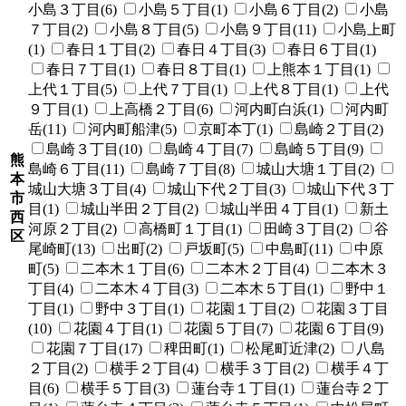
小島３丁目(6)
小島５丁目(1)
小島６丁目(2)
小島
７丁目(2)
小島８丁目(5)
小島９丁目(11)
小島上町
(1)
春日１丁目(2)
春日４丁目(3)
春日６丁目(1)
春日７丁目(1)
春日８丁目(1)
上熊本１丁目(1)
上代１丁目(5)
上代７丁目(1)
上代８丁目(1)
上代
９丁目(1)
上高橋２丁目(6)
河内町白浜(1)
河内町
岳(11)
河内町船津(5)
京町本丁(1)
島崎２丁目(2)
島崎３丁目(10)
島崎４丁目(7)
島崎５丁目(9)
熊
島崎６丁目(11)
島崎７丁目(8)
城山大塘１丁目(2)
本
城山大塘３丁目(4)
城山下代２丁目(3)
城山下代３丁
市
目(1)
城山半田２丁目(2)
城山半田４丁目(1)
新土
西
河原２丁目(2)
高橋町１丁目(1)
田崎３丁目(2)
谷
区
尾崎町(13)
出町(2)
戸坂町(5)
中島町(11)
中原
町(5)
二本木１丁目(6)
二本木２丁目(4)
二本木３
丁目(4)
二本木４丁目(3)
二本木５丁目(1)
野中１
丁目(1)
野中３丁目(1)
花園１丁目(2)
花園３丁目
(10)
花園４丁目(1)
花園５丁目(7)
花園６丁目(9)
花園７丁目(17)
稗田町(1)
松尾町近津(2)
八島
２丁目(2)
横手２丁目(4)
横手３丁目(2)
横手４丁
目(6)
横手５丁目(3)
蓮台寺１丁目(1)
蓮台寺２丁