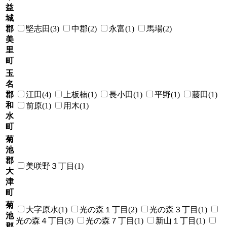
益
城
郡
堅志田(3)
中郡(2)
永富(1)
馬場(2)
美
里
町
玉
名
郡
江田(4)
上板楠(1)
長小田(1)
平野(1)
藤田(1)
和
前原(1)
用木(1)
水
町
菊
池
郡
美咲野３丁目(1)
大
津
町
菊
大字原水(1)
光の森１丁目(2)
光の森３丁目(1)
池
光の森４丁目(3)
光の森７丁目(1)
新山１丁目(1)
郡