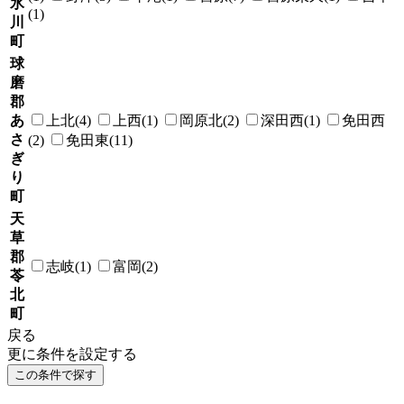
氷
(1)
川
町
球
磨
郡
あ
上北(4)
上西(1)
岡原北(2)
深田西(1)
免田西
さ
(2)
免田東(11)
ぎ
り
町
天
草
郡
志岐(1)
富岡(2)
苓
北
町
戻る
更に条件を設定する