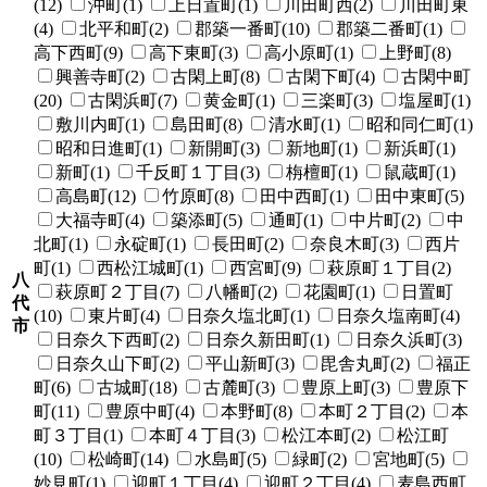
(12)
沖町(1)
上日置町(1)
川田町西(2)
川田町東
(4)
北平和町(2)
郡築一番町(10)
郡築二番町(1)
高下西町(9)
高下東町(3)
高小原町(1)
上野町(8)
興善寺町(2)
古閑上町(8)
古閑下町(4)
古閑中町
(20)
古閑浜町(7)
黄金町(1)
三楽町(3)
塩屋町(1)
敷川内町(1)
島田町(8)
清水町(1)
昭和同仁町(1)
昭和日進町(1)
新開町(3)
新地町(1)
新浜町(1)
新町(1)
千反町１丁目(3)
栴檀町(1)
鼠蔵町(1)
高島町(12)
竹原町(8)
田中西町(1)
田中東町(5)
大福寺町(4)
築添町(5)
通町(1)
中片町(2)
中
北町(1)
永碇町(1)
長田町(2)
奈良木町(3)
西片
町(1)
西松江城町(1)
西宮町(9)
萩原町１丁目(2)
八
萩原町２丁目(7)
八幡町(2)
花園町(1)
日置町
代
(10)
東片町(4)
日奈久塩北町(1)
日奈久塩南町(4)
市
日奈久下西町(2)
日奈久新田町(1)
日奈久浜町(3)
日奈久山下町(2)
平山新町(3)
毘舎丸町(2)
福正
町(6)
古城町(18)
古麓町(3)
豊原上町(3)
豊原下
町(11)
豊原中町(4)
本野町(8)
本町２丁目(2)
本
町３丁目(1)
本町４丁目(3)
松江本町(2)
松江町
(10)
松崎町(14)
水島町(5)
緑町(2)
宮地町(5)
妙見町(1)
迎町１丁目(4)
迎町２丁目(4)
麦島西町