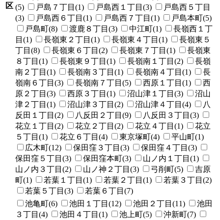
区
(5)
戸島７丁目(1)
戸島西１丁目(3)
戸島西５丁目
(3)
戸島西６丁目(1)
戸島西７丁目(1)
戸島本町(5)
戸島町(8)
渡鹿８丁目(3)
中江町(1)
長嶺西１丁
目(1)
長嶺東２丁目(1)
長嶺東４丁目(1)
長嶺東５
丁目(8)
長嶺東６丁目(2)
長嶺東７丁目(1)
長嶺東
８丁目(1)
長嶺東９丁目(1)
長嶺南１丁目(2)
長嶺
南２丁目(1)
長嶺南３丁目(1)
長嶺南４丁目(1)
長
嶺南６丁目(3)
長嶺南７丁目(5)
西原１丁目(1)
西
原２丁目(3)
西原３丁目(1)
沼山津１丁目(3)
沼山
津２丁目(1)
沼山津３丁目(2)
沼山津４丁目(4)
八
反田１丁目(2)
八反田２丁目(9)
八反田３丁目(3)
花立１丁目(2)
花立２丁目(2)
花立４丁目(1)
花立
５丁目(1)
花立６丁目(4)
東京塚町(4)
平山町(1)
広木町(12)
保田窪３丁目(3)
保田窪４丁目(3)
保田窪５丁目(3)
保田窪本町(3)
山ノ内１丁目(1)
山ノ内３丁目(2)
山ノ神２丁目(3)
弓削町(5)
吉原
町(1)
若葉１丁目(1)
若葉２丁目(1)
若葉３丁目(2)
若葉５丁目(3)
若葉６丁目(7)
池亀町(6)
池田１丁目(12)
池田２丁目(11)
池田
３丁目(4)
池田４丁目(1)
池上町(5)
沖新町(7)