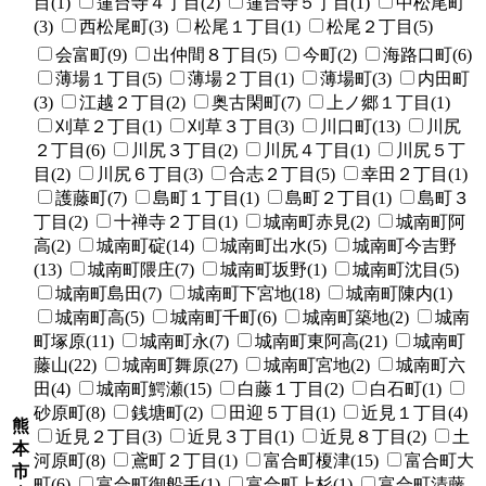
目(1)
蓮台寺４丁目(2)
蓮台寺５丁目(1)
中松尾町
(3)
西松尾町(3)
松尾１丁目(1)
松尾２丁目(5)
会富町(9)
出仲間８丁目(5)
今町(2)
海路口町(6)
薄場１丁目(5)
薄場２丁目(1)
薄場町(3)
内田町
(3)
江越２丁目(2)
奥古閑町(7)
上ノ郷１丁目(1)
刈草２丁目(1)
刈草３丁目(3)
川口町(13)
川尻
２丁目(6)
川尻３丁目(2)
川尻４丁目(1)
川尻５丁
目(2)
川尻６丁目(3)
合志２丁目(5)
幸田２丁目(1)
護藤町(7)
島町１丁目(1)
島町２丁目(1)
島町３
丁目(2)
十禅寺２丁目(1)
城南町赤見(2)
城南町阿
高(2)
城南町碇(14)
城南町出水(5)
城南町今吉野
(13)
城南町隈庄(7)
城南町坂野(1)
城南町沈目(5)
城南町島田(7)
城南町下宮地(18)
城南町陳内(1)
城南町高(5)
城南町千町(6)
城南町築地(2)
城南
町塚原(11)
城南町永(7)
城南町東阿高(21)
城南町
藤山(22)
城南町舞原(27)
城南町宮地(2)
城南町六
田(4)
城南町鰐瀬(15)
白藤１丁目(2)
白石町(1)
砂原町(8)
銭塘町(2)
田迎５丁目(1)
近見１丁目(4)
熊
近見２丁目(3)
近見３丁目(1)
近見８丁目(2)
土
本
河原町(8)
鳶町２丁目(1)
富合町榎津(15)
富合町大
市
町(6)
富合町御船手(1)
富合町上杉(1)
富合町清藤