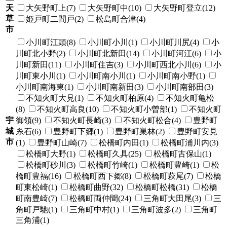
天
大矢野町上(7)
大矢野町中(10)
大矢野町登立(12)
草
姫戸町二間戸(2)
松島町合津(4)
市
小川町江頭(8)
小川町小川(1)
小川町川尻(4)
小
川町北小野(2)
小川町北新田(14)
小川町河江(6)
小
川町新田(11)
小川町住吉(3)
小川町西北小川(6)
小
川町東小川(1)
小川町南小川(1)
小川町南小野(1)
小川町南海東(1)
小川町南新田(3)
小川町南部田(3)
不知火町大見(1)
不知火町柏原(4)
不知火町亀松
(8)
不知火町高良(10)
不知火町小曽部(1)
不知火町
宇
御領(9)
不知火町長崎(3)
不知火町松合(4)
豊野町
城
糸石(6)
豊野町下郷(1)
豊野町巣林(2)
豊野町安見
市
(1)
豊野町山崎(7)
松橋町内田(1)
松橋町浦川内(3)
松橋町大野(1)
松橋町久具(25)
松橋町古保山(1)
松橋町砂川(3)
松橋町竹崎(1)
松橋町豊崎(1)
松
橋町豊福(16)
松橋町西下郷(8)
松橋町萩尾(7)
松橋
町東松崎(1)
松橋町曲野(32)
松橋町松橋(31)
松橋
町南豊崎(7)
松橋町両仲間(24)
三角町大田尾(3)
三
角町戸馳(1)
三角町中村(1)
三角町波多(2)
三角町
三角浦(1)