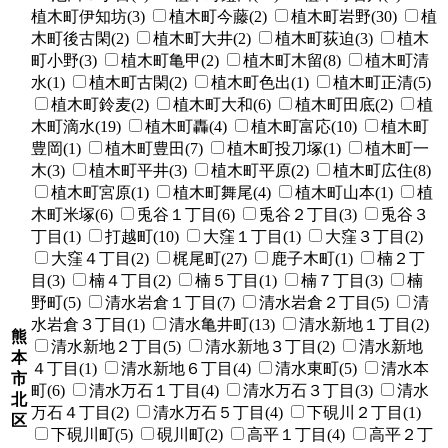
植木町伊知坊(3)
植木町今藤(2)
植木町岩野(30)
植
木町後古閑(2)
植木町大井(2)
植木町荻迫(3)
植木
町小野(3)
植木町亀甲(2)
植木町木留(8)
植木町清
水(1)
植木町古閑(2)
植木町色出(1)
植木町正清(5)
植木町鈴麦(2)
植木町大和(6)
植木町田底(2)
植
木町滴水(19)
植木町轟(4)
植木町富応(10)
植木町
豊岡(1)
植木町豊田(7)
植木町投刀塚(1)
植木町一
木(3)
植木町平井(3)
植木町平原(2)
植木町広住(8)
植木町宮原(1)
植木町舞尾(4)
植木町山本(1)
植
木町米塚(6)
兎谷１丁目(6)
兎谷２丁目(3)
兎谷３
丁目(1)
打越町(10)
大窪１丁目(1)
大窪３丁目(2)
大窪４丁目(2)
梶尾町(27)
鹿子木町(1)
楠２丁
目(3)
楠４丁目(2)
楠５丁目(1)
楠７丁目(3)
楠
野町(5)
清水岩倉１丁目(7)
清水岩倉２丁目(5)
清
水岩倉３丁目(1)
清水亀井町(13)
清水新地１丁目(2)
熊
清水新地２丁目(5)
清水新地３丁目(2)
清水新地
本
４丁目(1)
清水新地６丁目(4)
清水東町(5)
清水本
市
町(6)
清水万石１丁目(4)
清水万石３丁目(3)
清水
北
万石４丁目(2)
清水万石５丁目(4)
下硯川２丁目(1)
区
下硯川町(5)
硯川町(2)
高平１丁目(4)
高平２丁