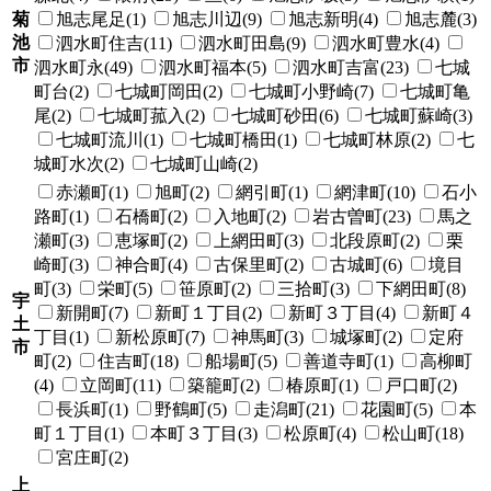
菊
旭志尾足(1)
旭志川辺(9)
旭志新明(4)
旭志麓(3)
池
泗水町住吉(11)
泗水町田島(9)
泗水町豊水(4)
市
泗水町永(49)
泗水町福本(5)
泗水町吉富(23)
七城
町台(2)
七城町岡田(2)
七城町小野崎(7)
七城町亀
尾(2)
七城町菰入(2)
七城町砂田(6)
七城町蘇崎(3)
七城町流川(1)
七城町橋田(1)
七城町林原(2)
七
城町水次(2)
七城町山崎(2)
赤瀬町(1)
旭町(2)
網引町(1)
網津町(10)
石小
路町(1)
石橋町(2)
入地町(2)
岩古曽町(23)
馬之
瀬町(3)
恵塚町(2)
上網田町(3)
北段原町(2)
栗
崎町(3)
神合町(4)
古保里町(2)
古城町(6)
境目
町(3)
栄町(5)
笹原町(2)
三拾町(3)
下網田町(8)
宇
新開町(7)
新町１丁目(2)
新町３丁目(4)
新町４
土
丁目(1)
新松原町(7)
神馬町(3)
城塚町(2)
定府
市
町(2)
住吉町(18)
船場町(5)
善道寺町(1)
高柳町
(4)
立岡町(11)
築籠町(2)
椿原町(1)
戸口町(2)
長浜町(1)
野鶴町(5)
走潟町(21)
花園町(5)
本
町１丁目(1)
本町３丁目(3)
松原町(4)
松山町(18)
宮庄町(2)
上