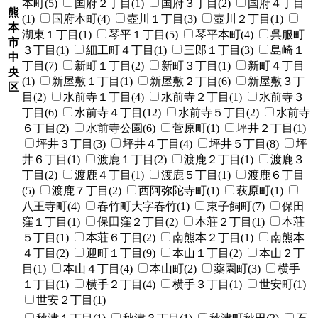
本町(5)
国府２丁目(1)
国府３丁目(2)
国府４丁目
熊
(1)
国府本町(4)
壺川１丁目(3)
壺川２丁目(1)
本
湖東１丁目(1)
琴平１丁目(5)
琴平本町(4)
呉服町
市
３丁目(1)
細工町４丁目(1)
三郎１丁目(3)
島崎１
中
丁目(7)
新町１丁目(2)
新町３丁目(1)
新町４丁目
央
(1)
新屋敷１丁目(1)
新屋敷２丁目(6)
新屋敷３丁
区
目(2)
水前寺１丁目(4)
水前寺２丁目(1)
水前寺３
丁目(6)
水前寺４丁目(12)
水前寺５丁目(2)
水前寺
６丁目(2)
水前寺公園(6)
菅原町(1)
坪井２丁目(1)
坪井３丁目(3)
坪井４丁目(4)
坪井５丁目(8)
坪
井６丁目(1)
渡鹿１丁目(2)
渡鹿２丁目(1)
渡鹿３
丁目(2)
渡鹿４丁目(1)
渡鹿５丁目(1)
渡鹿６丁目
(5)
渡鹿７丁目(2)
西阿弥陀寺町(1)
萩原町(1)
八王寺町(4)
春竹町大字春竹(1)
東子飼町(7)
保田
窪１丁目(1)
保田窪２丁目(2)
本荘２丁目(1)
本荘
５丁目(1)
本荘６丁目(2)
南熊本２丁目(1)
南熊本
４丁目(2)
迎町１丁目(9)
本山１丁目(2)
本山２丁
目(1)
本山４丁目(4)
本山町(2)
薬園町(3)
横手
１丁目(1)
横手２丁目(4)
横手３丁目(1)
世安町(1)
世安２丁目(1)