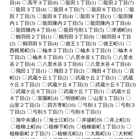
目(4)
高平３丁目(6)
龍田１丁目(1)
龍田２丁目(7)
龍田３丁目(4)
龍田４丁目(7)
龍田６丁目(5)
龍
田７丁目(3)
龍田８丁目(4)
龍田９丁目(1)
龍田陳
内１丁目(3)
龍田陳内２丁目(5)
龍田陳内３丁目(4)
龍田陳内４丁目(4)
龍田弓削１丁目(5)
津浦町(6)
鶴羽田２丁目(1)
鶴羽田３丁目(9)
鶴羽田４丁目
(2)
鶴羽田５丁目(4)
徳王１丁目(3)
徳王町(1)
西梶尾町(5)
楡木２丁目(2)
楡木３丁目(3)
楡木４
丁目(2)
楡木５丁目(8)
八景水谷１丁目(5)
八景水
谷２丁目(4)
八景水谷３丁目(6)
八景水谷４丁目(4)
飛田１丁目(1)
飛田２丁目(2)
飛田４丁目(1)
貢
町(2)
武蔵ケ丘１丁目(2)
武蔵ケ丘２丁目(1)
武蔵
ケ丘３丁目(2)
武蔵ケ丘４丁目(3)
武蔵ケ丘５丁目(3)
武蔵ケ丘６丁目(2)
武蔵ケ丘７丁目(1)
武蔵ケ丘
８丁目(2)
室園町(4)
明徳町(8)
山室１丁目(3)
山室２丁目(5)
四方寄町(16)
弓削１丁目(3)
弓削３
丁目(2)
弓削５丁目(7)
弓削６丁目(1)
旭中央通(1)
海士江町(5)
井揚町(9)
井上町(3)
植柳上町(6)
植柳下町(9)
植柳新町１丁目(13)
植柳新町２丁目(7)
植柳元町(2)
大島町(3)
大村町