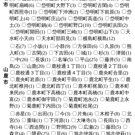
市
明町扇崎(6)
岱明町大野下(3)
岱明町古閑(4)
岱明
町西照寺(11)
岱明町下沖洲(2)
岱明町下前原(3)
岱
明町上(4)
岱明町庄山(5)
岱明町高道(5)
岱明町中
土(3)
岱明町鍋(4)
岱明町野口(10)
岱明町浜田(2)
岱明町開田(1)
岱明町三崎(1)
岱明町山下(3)
天
水町小天(8)
天水町部田見(3)
横島町横島(12)
石(7)
小坂(1)
小群(9)
方保田(6)
久原(9)
熊
入町(3)
古閑(2)
下吉田(4)
城(1)
杉(3)
津留(1)
中(26)
長坂(1)
名塚(5)
平山(25)
藤井(5)
南
島(2)
山鹿(20)
鹿校通１丁目(1)
鹿校通２丁目(4)
山
鹿校通３丁目(1)
鹿校通４丁目(5)
鹿央町合里(2)
鹿
鹿央町岩原(1)
鹿央町千田(1)
鹿北町芋生(1)
鹿
市
北町椎持(1)
鹿北町四丁(1)
鹿本町梶屋(1)
鹿本町
来民(6)
鹿本町下高橋(2)
鹿本町高橋(5)
鹿本町中
富(2)
鹿本町御宇田(7)
菊鹿町池永(2)
菊鹿町上永
野(1)
菊鹿町下内田(3)
菊鹿町松尾(2)
赤星(3)
出田(3)
今(3)
片角(4)
木柑子(8)
北
宮(5)
重味(1)
下河原(1)
大琳寺(3)
長田(1)
西
寺(14)
西迫間(1)
野間口(9)
広瀬(2)
藤田(5)
森北(4)
隈府(25)
亘(6)
旭志伊坂(3)
旭志伊萩(1)