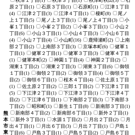
秋津１丁目(1)
秋津３丁目(1)
秋津町秋田(3)
石
原２丁目(1)
石原３丁目(1)
石原町(1)
江津１丁目
(4)
江津２丁目(3)
江津４丁目(1)
榎町(8)
尾ノ
上１丁目(5)
尾ノ上３丁目(1)
尾ノ上４丁目(3)
小
峯１丁目(1)
小峯２丁目(2)
小峯３丁目(1)
小山２
丁目(6)
小山３丁目(1)
小山４丁目(3)
小山６丁目
(4)
小山７丁目(4)
小山町(16)
鹿帰瀬町(2)
上南
部２丁目(2)
上南部３丁目(3)
京塚本町(6)
健軍１
丁目(1)
健軍２丁目(1)
健軍３丁目(3)
健軍４丁目
(1)
健軍本町(2)
神園１丁目(4)
神園２丁目(2)
湖東１丁目(2)
湖東２丁目(3)
湖東３丁目(6)
御領
１丁目(1)
御領２丁目(2)
御領３丁目(4)
御領５丁
目(2)
御領６丁目(1)
桜木４丁目(4)
佐土原１丁目
(1)
佐土原２丁目(2)
三郎１丁目(2)
下江津１丁目
(5)
下江津２丁目(1)
下江津３丁目(1)
下江津４丁
目(2)
下江津６丁目(1)
下南部２丁目(3)
下南部３
丁目(2)
昭和町(1)
新生１丁目(8)
新南部３丁目(1)
新南部４丁目(2)
新南部６丁目(1)
新外２丁目(1)
熊
本
新外３丁目(1)
水源１丁目(2)
月出２丁目(2)
月
市
出４丁目(1)
月出６丁目(3)
月出７丁目(1)
戸島１
東
丁目(6)
戸島３丁目(1)
戸島５丁目(2)
戸島６丁目