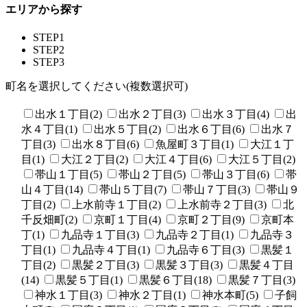
エリアから探す
STEP1
STEP2
STEP3
町名を選択してください(複数選択可)
出水１丁目(2)
出水２丁目(3)
出水３丁目(4)
出
水４丁目(1)
出水５丁目(2)
出水６丁目(6)
出水７
丁目(3)
出水８丁目(6)
魚屋町３丁目(1)
大江１丁
目(1)
大江２丁目(2)
大江４丁目(6)
大江５丁目(2)
帯山１丁目(5)
帯山２丁目(5)
帯山３丁目(6)
帯
山４丁目(14)
帯山５丁目(7)
帯山７丁目(3)
帯山９
丁目(2)
上水前寺１丁目(2)
上水前寺２丁目(3)
北
千反畑町(2)
京町１丁目(4)
京町２丁目(9)
京町本
丁(1)
九品寺１丁目(3)
九品寺２丁目(1)
九品寺３
丁目(1)
九品寺４丁目(1)
九品寺６丁目(3)
黒髪１
丁目(2)
黒髪２丁目(3)
黒髪３丁目(3)
黒髪４丁目
(14)
黒髪５丁目(1)
黒髪６丁目(18)
黒髪７丁目(3)
神水１丁目(3)
神水２丁目(1)
神水本町(5)
子飼