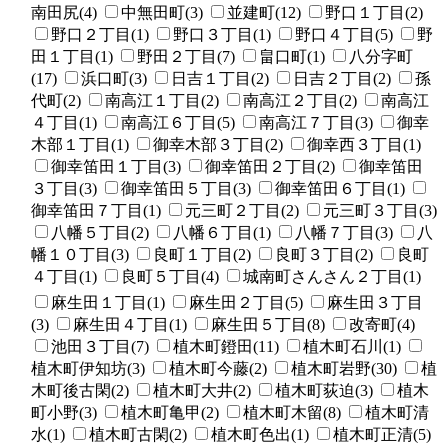
南田尻(4)
中無田町(3)
並建町(12)
野口１丁目(2)
野口２丁目(1)
野口３丁目(1)
野口４丁目(5)
野
田１丁目(1)
野田２丁目(7)
畠口町(1)
八分字町
(17)
浜口町(3)
日吉１丁目(2)
日吉２丁目(2)
孫
代町(2)
南高江１丁目(2)
南高江２丁目(2)
南高江
４丁目(1)
南高江６丁目(5)
南高江７丁目(3)
御幸
木部１丁目(1)
御幸木部３丁目(2)
御幸西３丁目(1)
御幸笛田１丁目(3)
御幸笛田２丁目(2)
御幸笛田
３丁目(3)
御幸笛田５丁目(3)
御幸笛田６丁目(1)
御幸笛田７丁目(1)
元三町２丁目(2)
元三町３丁目(3)
八幡５丁目(2)
八幡６丁目(1)
八幡７丁目(3)
八
幡１０丁目(3)
良町１丁目(2)
良町３丁目(2)
良町
４丁目(1)
良町５丁目(4)
城南町さんさん２丁目(1)
麻生田１丁目(1)
麻生田２丁目(5)
麻生田３丁目
(3)
麻生田４丁目(1)
麻生田５丁目(8)
改寄町(4)
池田３丁目(7)
植木町鐙田(11)
植木町石川(1)
植木町伊知坊(3)
植木町今藤(2)
植木町岩野(30)
植
木町後古閑(2)
植木町大井(2)
植木町荻迫(3)
植木
町小野(3)
植木町亀甲(2)
植木町木留(8)
植木町清
水(1)
植木町古閑(2)
植木町色出(1)
植木町正清(5)