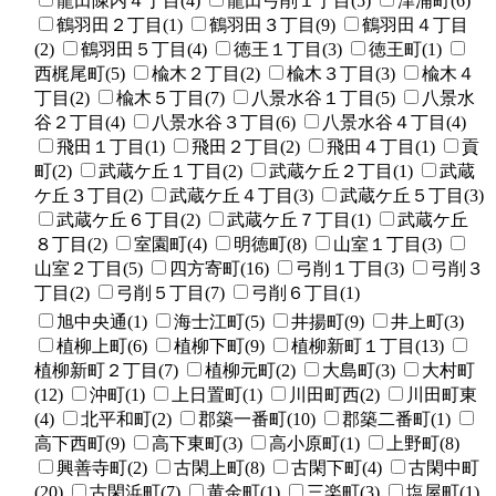
龍田陳内４丁目(4)
龍田弓削１丁目(5)
津浦町(6)
鶴羽田２丁目(1)
鶴羽田３丁目(9)
鶴羽田４丁目
(2)
鶴羽田５丁目(4)
徳王１丁目(3)
徳王町(1)
西梶尾町(5)
楡木２丁目(2)
楡木３丁目(3)
楡木４
丁目(2)
楡木５丁目(7)
八景水谷１丁目(5)
八景水
谷２丁目(4)
八景水谷３丁目(6)
八景水谷４丁目(4)
飛田１丁目(1)
飛田２丁目(2)
飛田４丁目(1)
貢
町(2)
武蔵ケ丘１丁目(2)
武蔵ケ丘２丁目(1)
武蔵
ケ丘３丁目(2)
武蔵ケ丘４丁目(3)
武蔵ケ丘５丁目(3)
武蔵ケ丘６丁目(2)
武蔵ケ丘７丁目(1)
武蔵ケ丘
８丁目(2)
室園町(4)
明徳町(8)
山室１丁目(3)
山室２丁目(5)
四方寄町(16)
弓削１丁目(3)
弓削３
丁目(2)
弓削５丁目(7)
弓削６丁目(1)
旭中央通(1)
海士江町(5)
井揚町(9)
井上町(3)
植柳上町(6)
植柳下町(9)
植柳新町１丁目(13)
植柳新町２丁目(7)
植柳元町(2)
大島町(3)
大村町
(12)
沖町(1)
上日置町(1)
川田町西(2)
川田町東
(4)
北平和町(2)
郡築一番町(10)
郡築二番町(1)
高下西町(9)
高下東町(3)
高小原町(1)
上野町(8)
興善寺町(2)
古閑上町(8)
古閑下町(4)
古閑中町
(20)
古閑浜町(7)
黄金町(1)
三楽町(3)
塩屋町(1)