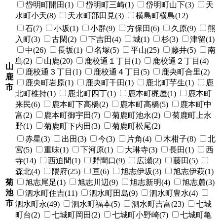
岱明町開田(1)
岱明町三崎(1)
岱明町山下(3)
天
水町小天(8)
天水町部田見(3)
横島町横島(12)
石(7)
小坂(1)
小群(9)
方保田(6)
久原(9)
熊
入町(3)
古閑(2)
下吉田(4)
城(1)
杉(3)
津留(1)
中(26)
長坂(1)
名塚(5)
平山(25)
藤井(5)
南
島(2)
山鹿(20)
鹿校通１丁目(1)
鹿校通２丁目(4)
山
鹿校通３丁目(1)
鹿校通４丁目(5)
鹿央町合里(2)
鹿
鹿央町岩原(1)
鹿央町千田(1)
鹿北町芋生(1)
鹿
市
北町椎持(1)
鹿北町四丁(1)
鹿本町梶屋(1)
鹿本町
来民(6)
鹿本町下高橋(2)
鹿本町高橋(5)
鹿本町中
富(2)
鹿本町御宇田(7)
菊鹿町池永(2)
菊鹿町上永
野(1)
菊鹿町下内田(3)
菊鹿町松尾(2)
赤星(3)
出田(3)
今(3)
片角(4)
木柑子(8)
北
宮(5)
重味(1)
下河原(1)
大琳寺(3)
長田(1)
西
寺(14)
西迫間(1)
野間口(9)
広瀬(2)
藤田(5)
森北(4)
隈府(25)
亘(6)
旭志伊坂(3)
旭志伊萩(1)
菊
旭志尾足(1)
旭志川辺(9)
旭志新明(4)
旭志麓(3)
池
泗水町住吉(11)
泗水町田島(9)
泗水町豊水(4)
市
泗水町永(49)
泗水町福本(5)
泗水町吉富(23)
七城
町台(2)
七城町岡田(2)
七城町小野崎(7)
七城町亀