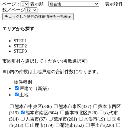
ページ：
表示順：
表示物件
数／ページ
エリアから探す
STEP1
STEP2
STEP3
市区町村を選択してください(複数選択可)
※()内の件数は土地戸建の合計件数になります。
物件種別
戸建て（新築）
土地
熊本市中央区(336)
熊本市東区(337)
熊本市西区
(319)
熊本市南区(504)
熊本市北区(526)
八代市
(514)
人吉市(67)
荒尾市(261)
水俣市(19)
玉名
市(213)
山鹿市(179)
菊池市(252)
宇土市(220)