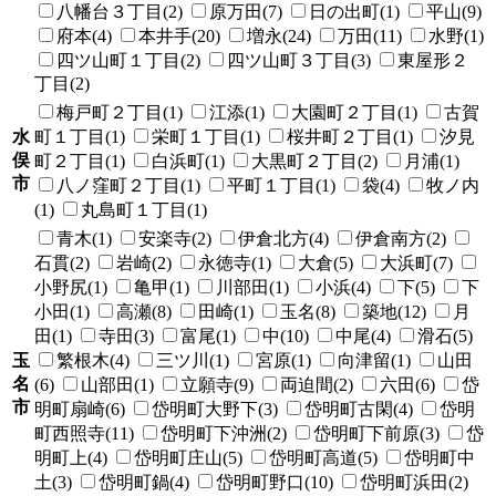
八幡台３丁目(2)
原万田(7)
日の出町(1)
平山(9)
府本(4)
本井手(20)
増永(24)
万田(11)
水野(1)
四ツ山町１丁目(2)
四ツ山町３丁目(3)
東屋形２
丁目(2)
梅戸町２丁目(1)
江添(1)
大園町２丁目(1)
古賀
水
町１丁目(1)
栄町１丁目(1)
桜井町２丁目(1)
汐見
俣
町２丁目(1)
白浜町(1)
大黒町２丁目(2)
月浦(1)
市
八ノ窪町２丁目(1)
平町１丁目(1)
袋(4)
牧ノ内
(1)
丸島町１丁目(1)
青木(1)
安楽寺(2)
伊倉北方(4)
伊倉南方(2)
石貫(2)
岩崎(2)
永徳寺(1)
大倉(5)
大浜町(7)
小野尻(1)
亀甲(1)
川部田(1)
小浜(4)
下(5)
下
小田(1)
高瀬(8)
田崎(1)
玉名(8)
築地(12)
月
田(1)
寺田(3)
富尾(1)
中(10)
中尾(4)
滑石(5)
玉
繁根木(4)
三ツ川(1)
宮原(1)
向津留(1)
山田
名
(6)
山部田(1)
立願寺(9)
両迫間(2)
六田(6)
岱
市
明町扇崎(6)
岱明町大野下(3)
岱明町古閑(4)
岱明
町西照寺(11)
岱明町下沖洲(2)
岱明町下前原(3)
岱
明町上(4)
岱明町庄山(5)
岱明町高道(5)
岱明町中
土(3)
岱明町鍋(4)
岱明町野口(10)
岱明町浜田(2)