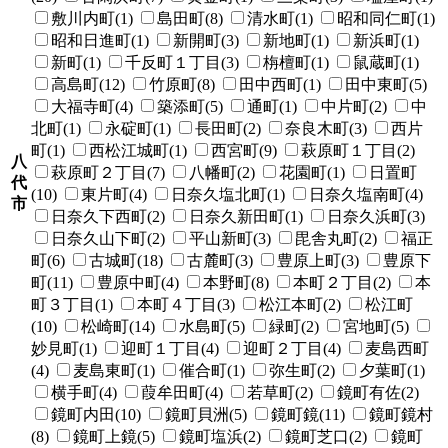
敷川内町(1)
島田町(8)
清水町(1)
昭和同仁町(1)
昭和日進町(1)
新開町(3)
新地町(1)
新浜町(1)
新町(1)
千反町１丁目(3)
栴檀町(1)
鼠蔵町(1)
高島町(12)
竹原町(8)
田中西町(1)
田中東町(5)
大福寺町(4)
築添町(5)
通町(1)
中片町(2)
中
北町(1)
永碇町(1)
長田町(2)
奈良木町(3)
西片
町(1)
西松江城町(1)
西宮町(9)
萩原町１丁目(2)
八
萩原町２丁目(7)
八幡町(2)
花園町(1)
日置町
代
(10)
東片町(4)
日奈久塩北町(1)
日奈久塩南町(4)
市
日奈久下西町(2)
日奈久新田町(1)
日奈久浜町(3)
日奈久山下町(2)
平山新町(3)
毘舎丸町(2)
福正
町(6)
古城町(18)
古麓町(3)
豊原上町(3)
豊原下
町(11)
豊原中町(4)
本野町(8)
本町２丁目(2)
本
町３丁目(1)
本町４丁目(3)
松江本町(2)
松江町
(10)
松崎町(14)
水島町(5)
緑町(2)
宮地町(5)
妙見町(1)
迎町１丁目(4)
迎町２丁目(4)
麦島西町
(4)
麦島東町(1)
催合町(1)
弥生町(2)
夕葉町(1)
横手町(4)
葭牟田町(4)
若草町(2)
鏡町有佐(2)
鏡町内田(10)
鏡町貝洲(5)
鏡町鏡(11)
鏡町鏡村
(8)
鏡町上鏡(5)
鏡町塩浜(2)
鏡町芝口(2)
鏡町