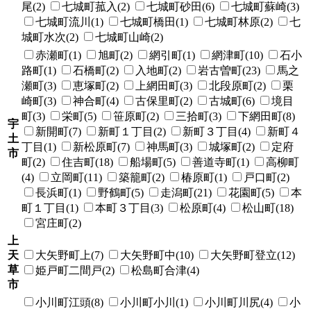
尾(2)
七城町菰入(2)
七城町砂田(6)
七城町蘇崎(3)
七城町流川(1)
七城町橋田(1)
七城町林原(2)
七
城町水次(2)
七城町山崎(2)
赤瀬町(1)
旭町(2)
網引町(1)
網津町(10)
石小
路町(1)
石橋町(2)
入地町(2)
岩古曽町(23)
馬之
瀬町(3)
恵塚町(2)
上網田町(3)
北段原町(2)
栗
崎町(3)
神合町(4)
古保里町(2)
古城町(6)
境目
町(3)
栄町(5)
笹原町(2)
三拾町(3)
下網田町(8)
宇
新開町(7)
新町１丁目(2)
新町３丁目(4)
新町４
土
丁目(1)
新松原町(7)
神馬町(3)
城塚町(2)
定府
市
町(2)
住吉町(18)
船場町(5)
善道寺町(1)
高柳町
(4)
立岡町(11)
築籠町(2)
椿原町(1)
戸口町(2)
長浜町(1)
野鶴町(5)
走潟町(21)
花園町(5)
本
町１丁目(1)
本町３丁目(3)
松原町(4)
松山町(18)
宮庄町(2)
上
天
大矢野町上(7)
大矢野町中(10)
大矢野町登立(12)
草
姫戸町二間戸(2)
松島町合津(4)
市
小川町江頭(8)
小川町小川(1)
小川町川尻(4)
小