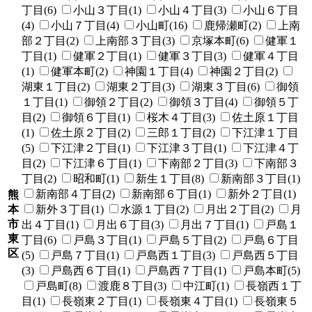
丁目(6)
小山３丁目(1)
小山４丁目(3)
小山６丁目
(4)
小山７丁目(4)
小山町(16)
鹿帰瀬町(2)
上南
部２丁目(2)
上南部３丁目(3)
京塚本町(6)
健軍１
丁目(1)
健軍２丁目(1)
健軍３丁目(3)
健軍４丁目
(1)
健軍本町(2)
神園１丁目(4)
神園２丁目(2)
湖東１丁目(2)
湖東２丁目(3)
湖東３丁目(6)
御領
１丁目(1)
御領２丁目(2)
御領３丁目(4)
御領５丁
目(2)
御領６丁目(1)
桜木４丁目(3)
佐土原１丁目
(1)
佐土原２丁目(2)
三郎１丁目(2)
下江津１丁目
(5)
下江津２丁目(1)
下江津３丁目(1)
下江津４丁
目(2)
下江津６丁目(1)
下南部２丁目(3)
下南部３
丁目(2)
昭和町(1)
新生１丁目(8)
新南部３丁目(1)
新南部４丁目(2)
新南部６丁目(1)
新外２丁目(1)
熊
本
新外３丁目(1)
水源１丁目(2)
月出２丁目(2)
月
市
出４丁目(1)
月出６丁目(3)
月出７丁目(1)
戸島１
東
丁目(6)
戸島３丁目(1)
戸島５丁目(2)
戸島６丁目
区
(5)
戸島７丁目(1)
戸島西１丁目(3)
戸島西５丁目
(3)
戸島西６丁目(1)
戸島西７丁目(1)
戸島本町(5)
戸島町(8)
渡鹿８丁目(3)
中江町(1)
長嶺西１丁
目(1)
長嶺東２丁目(1)
長嶺東４丁目(1)
長嶺東５