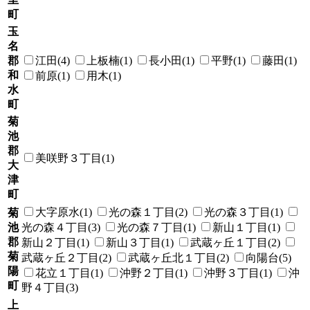
町
玉
名
郡
江田(4)
上板楠(1)
長小田(1)
平野(1)
藤田(1)
和
前原(1)
用木(1)
水
町
菊
池
郡
美咲野３丁目(1)
大
津
町
大字原水(1)
光の森１丁目(2)
光の森３丁目(1)
菊
池
光の森４丁目(3)
光の森７丁目(1)
新山１丁目(1)
郡
新山２丁目(1)
新山３丁目(1)
武蔵ヶ丘１丁目(2)
菊
武蔵ヶ丘２丁目(2)
武蔵ヶ丘北１丁目(2)
向陽台(5)
陽
花立１丁目(1)
沖野２丁目(1)
沖野３丁目(1)
沖
町
野４丁目(3)
上