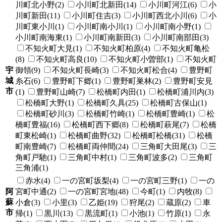
川町北小野(2)
小川町北新田(14)
小川町河江(6)
小
川町新田(11)
小川町住吉(3)
小川町西北小川(6)
小
川町東小川(1)
小川町南小川(1)
小川町南小野(1)
小川町南海東(1)
小川町南新田(3)
小川町南部田(3)
不知火町大見(1)
不知火町柏原(4)
不知火町亀松
(8)
不知火町高良(10)
不知火町小曽部(1)
不知火町
宇
御領(9)
不知火町長崎(3)
不知火町松合(4)
豊野町
城
糸石(6)
豊野町下郷(1)
豊野町巣林(2)
豊野町安見
市
(1)
豊野町山崎(7)
松橋町内田(1)
松橋町浦川内(3)
松橋町大野(1)
松橋町久具(25)
松橋町古保山(1)
松橋町砂川(3)
松橋町竹崎(1)
松橋町豊崎(1)
松
橋町豊福(16)
松橋町西下郷(8)
松橋町萩尾(7)
松橋
町東松崎(1)
松橋町曲野(32)
松橋町松橋(31)
松橋
町南豊崎(7)
松橋町両仲間(24)
三角町大田尾(3)
三
角町戸馳(1)
三角町中村(1)
三角町波多(2)
三角町
三角浦(1)
赤水(4)
一の宮町坂梨(4)
一の宮町三野(1)
一の
阿
宮町中通(2)
一の宮町宮地(48)
今町(1)
内牧(8)
蘇
小倉(3)
小里(3)
乙姫(19)
狩尾(2)
蔵原(2)
車
市
帰(1)
黒川(13)
黒流町(1)
小池(1)
竹原(1)
永