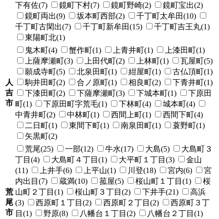
下有佐(7)
鏡町下村(7)
鏡町野崎(2)
鏡町宝出(2)
鏡町両出(9)
坂本町西部(2)
千丁町太牟田(10)
千丁町古閑出(7)
千丁町新牟田(15)
千丁町吉王丸(1)
東陽町北(1)
鬼木町(4)
蟹作町(1)
上青井町(1)
上漆田町(1)
上薩摩瀬町(3)
上田代町(2)
上林町(1)
瓦屋町(5)
願成寺町(5)
北泉田町(1)
紺屋町(1)
古仏頂町(1)
人
駒井田町(2)
合ノ原町(1)
相良町(2)
下青井町(1)
吉
下漆田町(2)
下薩摩瀬町(3)
下城本町(1)
下原田
市
町(1)
下原田町字荒毛(1)
下林町(4)
城本町(4)
中青井町(2)
中林町(1)
西間上町(1)
西間下町(4)
二日町(1)
東間下町(1)
南泉田町(1)
蓑野町(1)
矢黒町(2)
荒尾(25)
一部(12)
牛水(17)
大島(5)
大島町３
丁目(4)
大島町４丁目(1)
大平町１丁目(3)
金山
(11)
上井手(6)
上平山(1)
川登(18)
宮内(6)
宮
内出目(7)
蔵満(10)
菰屋(5)
桜山町１丁目(1)
桜
荒
山町２丁目(1)
桜山町３丁目(2)
下井手(21)
高浜
尾
(3)
西原町１丁目(2)
西原町２丁目(2)
西原町３丁
市
目(1)
野原(8)
八幡台１丁目(2)
八幡台２丁目(1)