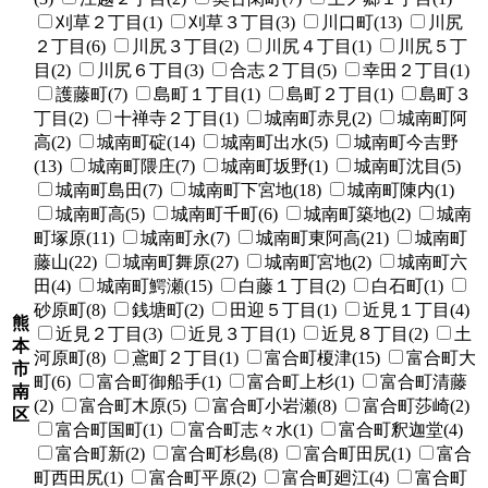
刈草２丁目(1)
刈草３丁目(3)
川口町(13)
川尻
２丁目(6)
川尻３丁目(2)
川尻４丁目(1)
川尻５丁
目(2)
川尻６丁目(3)
合志２丁目(5)
幸田２丁目(1)
護藤町(7)
島町１丁目(1)
島町２丁目(1)
島町３
丁目(2)
十禅寺２丁目(1)
城南町赤見(2)
城南町阿
高(2)
城南町碇(14)
城南町出水(5)
城南町今吉野
(13)
城南町隈庄(7)
城南町坂野(1)
城南町沈目(5)
城南町島田(7)
城南町下宮地(18)
城南町陳内(1)
城南町高(5)
城南町千町(6)
城南町築地(2)
城南
町塚原(11)
城南町永(7)
城南町東阿高(21)
城南町
藤山(22)
城南町舞原(27)
城南町宮地(2)
城南町六
田(4)
城南町鰐瀬(15)
白藤１丁目(2)
白石町(1)
砂原町(8)
銭塘町(2)
田迎５丁目(1)
近見１丁目(4)
熊
近見２丁目(3)
近見３丁目(1)
近見８丁目(2)
土
本
河原町(8)
鳶町２丁目(1)
富合町榎津(15)
富合町大
市
町(6)
富合町御船手(1)
富合町上杉(1)
富合町清藤
南
(2)
富合町木原(5)
富合町小岩瀬(8)
富合町莎崎(2)
区
富合町国町(1)
富合町志々水(1)
富合町釈迦堂(4)
富合町新(2)
富合町杉島(8)
富合町田尻(1)
富合
町西田尻(1)
富合町平原(2)
富合町廻江(4)
富合町