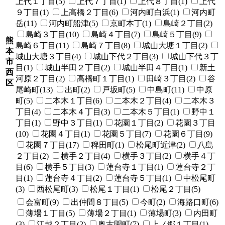
上代１丁目(5)
上代７丁目(1)
上代８丁目(1)
上代
９丁目(1)
上高橋２丁目(6)
河内町白浜(1)
河内町
岳(11)
河内町船津(5)
京町本丁(1)
島崎２丁目(2)
島崎３丁目(10)
島崎４丁目(7)
島崎５丁目(9)
熊
島崎６丁目(11)
島崎７丁目(8)
城山大塘１丁目(2)
本
城山大塘３丁目(4)
城山下代２丁目(3)
城山下代３丁
市
目(1)
城山半田２丁目(2)
城山半田４丁目(1)
新土
西
河原２丁目(2)
高橋町１丁目(1)
田崎３丁目(2)
谷
区
尾崎町(13)
出町(2)
戸坂町(5)
中島町(11)
中原
町(5)
二本木１丁目(6)
二本木２丁目(4)
二本木３
丁目(4)
二本木４丁目(3)
二本木５丁目(1)
野中１
丁目(1)
野中３丁目(1)
花園１丁目(2)
花園３丁目
(10)
花園４丁目(1)
花園５丁目(7)
花園６丁目(9)
花園７丁目(17)
稗田町(1)
松尾町近津(2)
八島
２丁目(2)
横手２丁目(4)
横手３丁目(2)
横手４丁
目(6)
横手５丁目(3)
蓮台寺１丁目(1)
蓮台寺２丁
目(1)
蓮台寺４丁目(2)
蓮台寺５丁目(1)
中松尾町
(3)
西松尾町(3)
松尾１丁目(1)
松尾２丁目(5)
会富町(9)
出仲間８丁目(5)
今町(2)
海路口町(6)
薄場１丁目(5)
薄場２丁目(1)
薄場町(3)
内田町
(3)
江越２丁目(2)
奥古閑町(7)
上ノ郷１丁目(1)