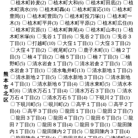
植木町鈴麦(2)
植木町大和(6)
植木町田底(2)
植
木町滴水(19)
植木町轟(4)
植木町富応(10)
植木町
豊岡(1)
植木町豊田(7)
植木町投刀塚(1)
植木町一
木(3)
植木町平井(3)
植木町平原(2)
植木町広住(8)
植木町宮原(1)
植木町舞尾(4)
植木町山本(1)
植
木町米塚(6)
兎谷１丁目(6)
兎谷２丁目(3)
兎谷３
丁目(1)
打越町(10)
大窪１丁目(1)
大窪３丁目(2)
大窪４丁目(2)
梶尾町(27)
鹿子木町(1)
楠２丁
目(3)
楠４丁目(2)
楠５丁目(1)
楠７丁目(3)
楠
野町(5)
清水岩倉１丁目(7)
清水岩倉２丁目(5)
清
水岩倉３丁目(1)
清水亀井町(13)
清水新地１丁目(2)
熊
清水新地２丁目(5)
清水新地３丁目(2)
清水新地
本
４丁目(1)
清水新地６丁目(4)
清水東町(5)
清水本
市
町(6)
清水万石１丁目(4)
清水万石３丁目(3)
清水
北
万石４丁目(2)
清水万石５丁目(4)
下硯川２丁目(1)
区
下硯川町(5)
硯川町(2)
高平１丁目(4)
高平２丁
目(4)
高平３丁目(6)
龍田１丁目(1)
龍田２丁目(7)
龍田３丁目(4)
龍田４丁目(7)
龍田６丁目(5)
龍
田７丁目(3)
龍田８丁目(4)
龍田９丁目(1)
龍田陳
内１丁目(3)
龍田陳内２丁目(5)
龍田陳内３丁目(4)