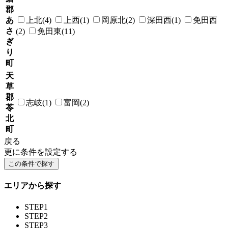
郡
あ
上北(4)
上西(1)
岡原北(2)
深田西(1)
免田西
さ
(2)
免田東(11)
ぎ
り
町
天
草
郡
志岐(1)
富岡(2)
苓
北
町
戻る
更に条件を設定する
エリアから探す
STEP1
STEP2
STEP3