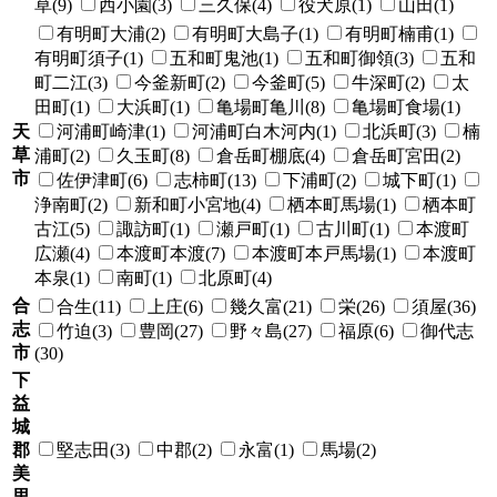
草(9)
西小園(3)
三久保(4)
役犬原(1)
山田(1)
有明町大浦(2)
有明町大島子(1)
有明町楠甫(1)
有明町須子(1)
五和町鬼池(1)
五和町御領(3)
五和
町二江(3)
今釜新町(2)
今釜町(5)
牛深町(2)
太
田町(1)
大浜町(1)
亀場町亀川(8)
亀場町食場(1)
天
河浦町崎津(1)
河浦町白木河内(1)
北浜町(3)
楠
草
浦町(2)
久玉町(8)
倉岳町棚底(4)
倉岳町宮田(2)
市
佐伊津町(6)
志柿町(13)
下浦町(2)
城下町(1)
浄南町(2)
新和町小宮地(4)
栖本町馬場(1)
栖本町
古江(5)
諏訪町(1)
瀬戸町(1)
古川町(1)
本渡町
広瀬(4)
本渡町本渡(7)
本渡町本戸馬場(1)
本渡町
本泉(1)
南町(1)
北原町(4)
合
合生(11)
上庄(6)
幾久富(21)
栄(26)
須屋(36)
志
竹迫(3)
豊岡(27)
野々島(27)
福原(6)
御代志
市
(30)
下
益
城
郡
堅志田(3)
中郡(2)
永富(1)
馬場(2)
美
里