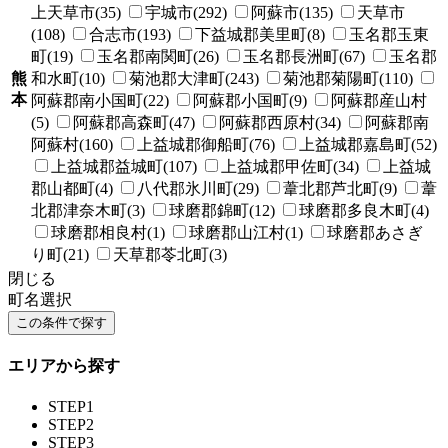
上天草市(35)
宇城市(292)
阿蘇市(135)
天草市
(108)
合志市(193)
下益城郡美里町(8)
玉名郡玉東
町(19)
玉名郡南関町(26)
玉名郡長洲町(67)
玉名郡
熊
和水町(10)
菊池郡大津町(243)
菊池郡菊陽町(110)
本
阿蘇郡南小国町(22)
阿蘇郡小国町(9)
阿蘇郡産山村
(5)
阿蘇郡高森町(47)
阿蘇郡西原村(34)
阿蘇郡南
阿蘇村(160)
上益城郡御船町(76)
上益城郡嘉島町(52)
上益城郡益城町(107)
上益城郡甲佐町(34)
上益城
郡山都町(4)
八代郡氷川町(29)
葦北郡芦北町(9)
葦
北郡津奈木町(3)
球磨郡錦町(12)
球磨郡多良木町(4)
球磨郡相良村(1)
球磨郡山江村(1)
球磨郡あさぎ
り町(21)
天草郡苓北町(3)
閉じる
町名選択
エリアから探す
STEP1
STEP2
STEP3