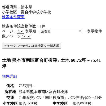
都道府県：熊本県
小学校区：富合小学校小学校
検索条件変更
検索条件該当物件数：
1
件
ページ：
表示順：
表示物件
数／ページ
土地 熊本市南区富合町榎津 / 土地 60.75坪～75.41
坪
物件詳細
価格
785
万円
～
所在地
熊本県熊本市南区富合町榎津
交通
九州産交バス「南区役所前」バス停徒歩20～21分
小学校区
富合小学校
中学校区
富合中学校