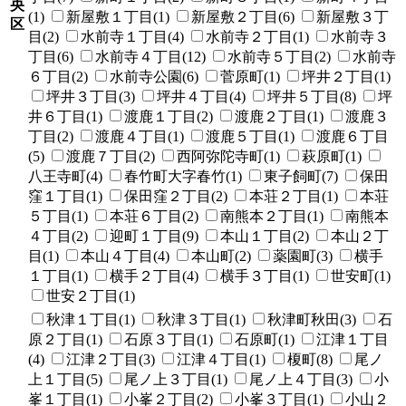
央
(1)
新屋敷１丁目(1)
新屋敷２丁目(6)
新屋敷３丁
区
目(2)
水前寺１丁目(4)
水前寺２丁目(1)
水前寺３
丁目(6)
水前寺４丁目(12)
水前寺５丁目(2)
水前寺
６丁目(2)
水前寺公園(6)
菅原町(1)
坪井２丁目(1)
坪井３丁目(3)
坪井４丁目(4)
坪井５丁目(8)
坪
井６丁目(1)
渡鹿１丁目(2)
渡鹿２丁目(1)
渡鹿３
丁目(2)
渡鹿４丁目(1)
渡鹿５丁目(1)
渡鹿６丁目
(5)
渡鹿７丁目(2)
西阿弥陀寺町(1)
萩原町(1)
八王寺町(4)
春竹町大字春竹(1)
東子飼町(7)
保田
窪１丁目(1)
保田窪２丁目(2)
本荘２丁目(1)
本荘
５丁目(1)
本荘６丁目(2)
南熊本２丁目(1)
南熊本
４丁目(2)
迎町１丁目(9)
本山１丁目(2)
本山２丁
目(1)
本山４丁目(4)
本山町(2)
薬園町(3)
横手
１丁目(1)
横手２丁目(4)
横手３丁目(1)
世安町(1)
世安２丁目(1)
秋津１丁目(1)
秋津３丁目(1)
秋津町秋田(3)
石
原２丁目(1)
石原３丁目(1)
石原町(1)
江津１丁目
(4)
江津２丁目(3)
江津４丁目(1)
榎町(8)
尾ノ
上１丁目(5)
尾ノ上３丁目(1)
尾ノ上４丁目(3)
小
峯１丁目(1)
小峯２丁目(2)
小峯３丁目(1)
小山２