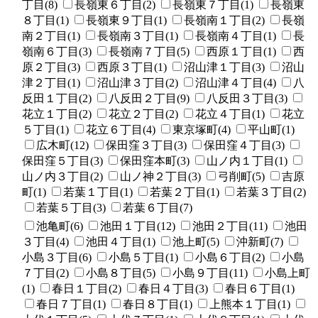
丁目(8)
長嶺東６丁目(2)
長嶺東７丁目(1)
長嶺東
８丁目(1)
長嶺東９丁目(1)
長嶺南１丁目(2)
長嶺
南２丁目(1)
長嶺南３丁目(1)
長嶺南４丁目(1)
長
嶺南６丁目(3)
長嶺南７丁目(5)
西原１丁目(1)
西
原２丁目(3)
西原３丁目(1)
沼山津１丁目(3)
沼山
津２丁目(1)
沼山津３丁目(2)
沼山津４丁目(4)
八
反田１丁目(2)
八反田２丁目(9)
八反田３丁目(3)
花立１丁目(2)
花立２丁目(2)
花立４丁目(1)
花立
５丁目(1)
花立６丁目(4)
東京塚町(4)
平山町(1)
広木町(12)
保田窪３丁目(3)
保田窪４丁目(3)
保田窪５丁目(3)
保田窪本町(3)
山ノ内１丁目(1)
山ノ内３丁目(2)
山ノ神２丁目(3)
弓削町(5)
吉原
町(1)
若葉１丁目(1)
若葉２丁目(1)
若葉３丁目(2)
若葉５丁目(3)
若葉６丁目(7)
池亀町(6)
池田１丁目(12)
池田２丁目(11)
池田
３丁目(4)
池田４丁目(1)
池上町(5)
沖新町(7)
小島３丁目(6)
小島５丁目(1)
小島６丁目(2)
小島
７丁目(2)
小島８丁目(5)
小島９丁目(11)
小島上町
(1)
春日１丁目(2)
春日４丁目(3)
春日６丁目(1)
春日７丁目(1)
春日８丁目(1)
上熊本１丁目(1)