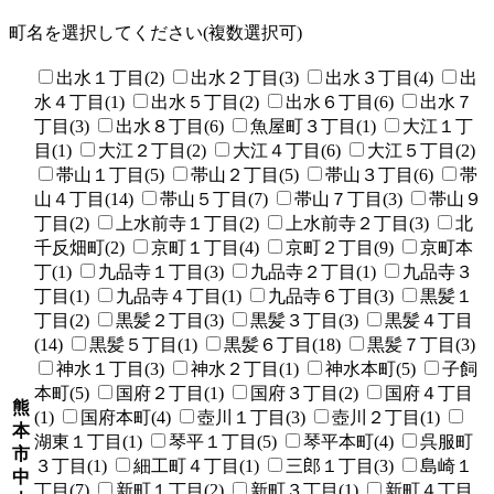
町名を選択してください(複数選択可)
出水１丁目(2)
出水２丁目(3)
出水３丁目(4)
出
水４丁目(1)
出水５丁目(2)
出水６丁目(6)
出水７
丁目(3)
出水８丁目(6)
魚屋町３丁目(1)
大江１丁
目(1)
大江２丁目(2)
大江４丁目(6)
大江５丁目(2)
帯山１丁目(5)
帯山２丁目(5)
帯山３丁目(6)
帯
山４丁目(14)
帯山５丁目(7)
帯山７丁目(3)
帯山９
丁目(2)
上水前寺１丁目(2)
上水前寺２丁目(3)
北
千反畑町(2)
京町１丁目(4)
京町２丁目(9)
京町本
丁(1)
九品寺１丁目(3)
九品寺２丁目(1)
九品寺３
丁目(1)
九品寺４丁目(1)
九品寺６丁目(3)
黒髪１
丁目(2)
黒髪２丁目(3)
黒髪３丁目(3)
黒髪４丁目
(14)
黒髪５丁目(1)
黒髪６丁目(18)
黒髪７丁目(3)
神水１丁目(3)
神水２丁目(1)
神水本町(5)
子飼
本町(5)
国府２丁目(1)
国府３丁目(2)
国府４丁目
熊
(1)
国府本町(4)
壺川１丁目(3)
壺川２丁目(1)
本
湖東１丁目(1)
琴平１丁目(5)
琴平本町(4)
呉服町
市
３丁目(1)
細工町４丁目(1)
三郎１丁目(3)
島崎１
中
丁目(7)
新町１丁目(2)
新町３丁目(1)
新町４丁目