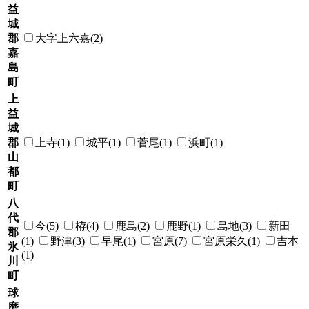
益
城
郡
大字上六嘉(2)
嘉
島
町
上
益
城
郡
上寺(1)
城平(1)
菅尾(1)
浜町(1)
山
都
町
八
代
今(5)
栫(4)
鹿島(2)
鹿野(1)
島地(3)
新田
郡
(1)
野津(3)
早尾(1)
宮原(7)
宮原栄久(1)
吉本
氷
(1)
川
町
球
磨