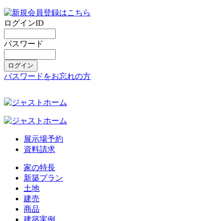
ログインID
パスワード
パスワードをお忘れの方
展示場予約
資料請求
家の特長
新築プラン
土地
建売
商品
建築実例