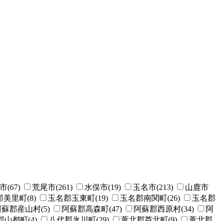
(67)
荒尾市(261)
水俣市(19)
玉名市(213)
山鹿市
美里町(8)
玉名郡玉東町(19)
玉名郡南関町(26)
玉名郡
蘇郡産山村(5)
阿蘇郡高森町(47)
阿蘇郡西原村(34)
阿
山都町(4)
八代郡氷川町(29)
葦北郡芦北町(9)
葦北郡