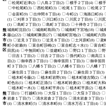
松尾町近津(2)
八島２丁目(2)
横手２丁目(4)
横手
中松尾町(3)
西松尾町(3)
松尾１丁目(1)
松尾２丁目
会富町(9)
出仲間８丁目(4)
今町(2)
海路口町(6)
(1)
刈草３丁目(3)
川口町(12)
川尻２丁目(6)
川尻
(1)
島町２丁目(1)
島町３丁目(2)
十禅寺２丁目(1)
城南町沈目(5)
城南町島田(7)
城南町下宮地(18)
城南
熊
本
藤山(22)
城南町舞原(27)
城南町宮地(2)
城南町六田(
市
(3)
近見３丁目(1)
近見８丁目(2)
土河原町(8)
鳶町
南
町小岩瀬(8)
富合町莎崎(2)
富合町志々水(1)
富合町釈
区
田尻(4)
中無田町(3)
並建町(12)
野口１丁目(2)
野
日吉１丁目(2)
日吉２丁目(2)
孫代町(2)
南高江１
目(2)
御幸西３丁目(1)
御幸笛田１丁目(3)
御幸笛田２
町３丁目(3)
八幡５丁目(2)
八幡６丁目(1)
八幡７丁目
麻生田１丁目(1)
麻生田２丁目(5)
麻生田３丁目(3)
植木町今藤(2)
植木町岩野(30)
植木町後古閑(2)
町色出(1)
植木町正清(5)
植木町鈴麦(2)
植木町大和(
植木町一木(3)
植木町平井(3)
植木町平原(2)
植木
丁目(1)
打越町(10)
大窪１丁目(1)
大窪３丁目(2)
熊
本
岩倉１丁目(7)
清水岩倉２丁目(5)
清水岩倉３丁目(1)
市
(4)
清水東町(5)
清水本町(6)
清水万石１丁目(4)