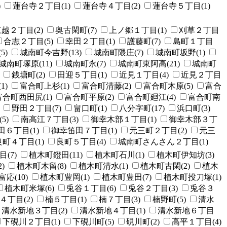
)
蓮台寺２丁目(1)
蓮台寺４丁目(2)
蓮台寺５丁目(1)
越２丁目(2)
奥古閑町(7)
上ノ郷１丁目(1)
刈草２丁目
合志２丁目(5)
幸田２丁目(1)
護藤町(7)
島町１丁目
5)
城南町今吉野(13)
城南町隈庄(7)
城南町坂野(1)
城南町塚原(11)
城南町永(7)
城南町東阿高(21)
城南町
銭塘町(2)
田迎５丁目(1)
近見１丁目(4)
近見２丁目
1)
富合町上杉(1)
富合町清藤(2)
富合町木原(5)
富合
富合町西田尻(1)
富合町平原(2)
富合町廻江(4)
富合町南
野田２丁目(7)
畠口町(1)
八分字町(17)
浜口町(3)
5)
南高江７丁目(3)
御幸木部１丁目(1)
御幸木部３丁
６丁目(1)
御幸笛田７丁目(1)
元三町２丁目(2)
元三
良町４丁目(1)
良町５丁目(4)
城南町さんさん２丁目(1)
(7)
植木町鐙田(11)
植木町石川(1)
植木町伊知坊(3)
)
植木町木留(8)
植木町清水(1)
植木町古閑(2)
植木
応(10)
植木町豊岡(1)
植木町豊田(7)
植木町投刀塚(1)
植木町米塚(6)
兎谷１丁目(6)
兎谷２丁目(3)
兎谷３
４丁目(2)
楠５丁目(1)
楠７丁目(3)
楠野町(5)
清水
清水新地３丁目(2)
清水新地４丁目(1)
清水新地６丁目
下硯川２丁目(1)
下硯川町(5)
硯川町(2)
高平１丁目(4)