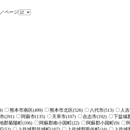
／ページ
)
熊本市南区(499)
熊本市北区(526)
八代市(513)
人吉市
(291)
阿蘇市(135)
天草市(107)
合志市(192)
下益城郡
池郡菊陽町(106)
阿蘇郡南小国町(22)
阿蘇郡小国町(9)
阿
52)
上益城郡益城町(107)
上益城郡甲佐町(34)
上益城郡