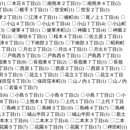
1)
本荘６丁目(2)
南熊本２丁目(1)
南熊本４丁目(2)
目(4)
横手３丁目(1)
世安町(1)
世安２丁目(1)
津２丁目(3)
江津４丁目(1)
榎町(8)
尾ノ上１丁目(4)
小山４丁目(3)
小山６丁目(4)
小山７丁目(4)
小山町
3)
健軍４丁目(1)
健軍本町(2)
神園１丁目(4)
神園２
目(2)
御領６丁目(1)
桜木４丁目(4)
佐土原１丁目(1)
津６丁目(1)
下南部２丁目(3)
下南部３丁目(2)
昭和町
丁目(2)
月出２丁目(2)
月出４丁目(1)
月出６丁目(3)
)
戸島西５丁目(3)
戸島西６丁目(1)
戸島西７丁目(1)
嶺東５丁目(8)
長嶺東６丁目(2)
長嶺東７丁目(1)
長嶺
目(5)
西原１丁目(1)
西原２丁目(2)
西原３丁目(1)
田３丁目(3)
花立１丁目(2)
花立２丁目(2)
花立４丁目
保田窪５丁目(3)
保田窪本町(3)
山ノ内１丁目(1)
山ノ内
)
若葉６丁目(7)
(6)
小島５丁目(1)
小島６丁目(2)
小島７丁目(2)
小
８丁目(1)
上熊本１丁目(1)
上代１丁目(5)
上代７丁目
島崎２丁目(2)
島崎３丁目(10)
島崎４丁目(7)
島崎
３丁目(1)
城山半田２丁目(2)
城山半田４丁目(1)
新土
本木１丁目(6)
二本木２丁目(4)
二本木３丁目(4)
二本
花園５丁目(7)
花園６丁目(9)
花園７丁目(17)
稗田町(1)