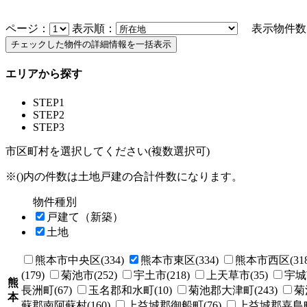
ページ：
表示順：
表示物件数
エリアから探す
STEP1
STEP2
STEP3
市区町村を選択してください(複数選択可)
※()内の件数は土地戸建の合計件数になります。
物件種別
戸建て（新築）
土地
熊本市中央区(334)
熊本市東区(334)
熊本市西区(318
(179)
菊池市(252)
宇土市(218)
上天草市(35)
宇城市
熊
長洲町(67)
玉名郡和水町(10)
菊池郡大津町(243)
菊
本
蘇郡南阿蘇村(160)
上益城郡御船町(76)
上益城郡嘉島町(