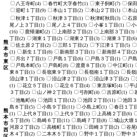
八王寺町(4)
春竹町大字春竹(1)
東子飼町(7)
保田
迎町１丁目(9)
本山１丁目(2)
本山２丁目(1)
本山
秋津１丁目(1)
秋津３丁目(1)
秋津町秋田(3)
石原
尾ノ上３丁目(1)
尾ノ上４丁目(3)
小峯１丁目(1)
小
(16)
鹿帰瀬町(2)
上南部２丁目(2)
上南部３丁目(3)
丁目(2)
湖東１丁目(2)
湖東２丁目(3)
湖東３丁目(6)
熊
佐土原２丁目(2)
三郎１丁目(2)
下江津１丁目(5)
本
(1)
新生１丁目(8)
新南部３丁目(1)
新南部４丁目(2)
市
月出７丁目(1)
戸島１丁目(6)
戸島３丁目(1)
戸島
東
戸島本町(5)
戸島町(8)
渡鹿８丁目(3)
中江町(1)
区
東８丁目(1)
長嶺東９丁目(1)
長嶺南１丁目(2)
長嶺
沼山津１丁目(3)
沼山津２丁目(1)
沼山津３丁目(2)
(1)
花立５丁目(1)
花立６丁目(4)
東京塚町(4)
平山
３丁目(2)
山ノ神２丁目(3)
弓削町(4)
吉原町(1)
池亀町(6)
池田１丁目(12)
池田２丁目(11)
池田３
島８丁目(5)
小島９丁目(11)
小島上町(1)
春日１丁目(
熊
(1)
上代８丁目(1)
上代９丁目(1)
上高橋２丁目(6)
本
５丁目(9)
島崎６丁目(11)
島崎７丁目(8)
城山大塘１
市
河原２丁目(2)
高橋町１丁目(1)
田崎３丁目(2)
谷尾崎
西
木４丁目(2)
二本木５丁目(1)
野中１丁目(1)
野中３丁
区