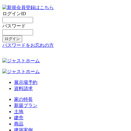
ログインID
パスワード
パスワードをお忘れの方
展示場予約
資料請求
家の特長
新築プラン
土地
建売
商品
建築実例