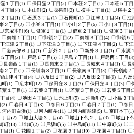
窪１丁目(1)
保田窪２丁目(2)
本荘２丁目(1)
本荘５丁目(
４丁目(4)
本山町(2)
薬園町(3)
横手１丁目(1)
横手２丁
２丁目(1)
石原３丁目(1)
石原町(1)
江津１丁目(4)
江
峯２丁目(2)
小峯３丁目(1)
小山２丁目(6)
小山３丁目(1)
京塚本町(6)
健軍１丁目(1)
健軍２丁目(1)
健軍３丁目(
御領１丁目(1)
御領２丁目(2)
御領３丁目(4)
御領５丁
下江津２丁目(1)
下江津３丁目(1)
下江津４丁目(2)
下江
新南部６丁目(1)
新外２丁目(1)
新外３丁目(1)
水源１
５丁目(2)
戸島６丁目(5)
戸島７丁目(1)
戸島西１丁目(3
長嶺西１丁目(1)
長嶺東２丁目(1)
長嶺東４丁目(1)
長
南２丁目(1)
長嶺南３丁目(1)
長嶺南６丁目(3)
長嶺南７丁
沼山津４丁目(4)
八反田１丁目(2)
八反田２丁目(9)
八反
町(1)
広木町(12)
保田窪３丁目(3)
保田窪４丁目(3)
若葉１丁目(1)
若葉２丁目(1)
若葉３丁目(2)
若葉５丁目(3
丁目(4)
池田４丁目(1)
池上町(5)
沖新町(7)
小島３丁目
2)
春日４丁目(3)
春日６丁目(1)
春日７丁目(1)
春日
河内町白浜(1)
河内町岳(11)
河内町船津(5)
京町本丁(1)
丁目(2)
城山大塘３丁目(4)
城山下代２丁目(3)
城山下代
町(13)
出町(2)
戸坂町(5)
中島町(11)
中原町(5)
二
目(1)
花園１丁目(2)
花園３丁目(10)
花園４丁目(1)