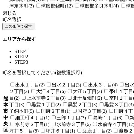
津奈木町(3)
球磨郡錦町(12)
球磨郡多良木町(4)
球磨
閉じる
町名選択
エリアから探す
STEP1
STEP2
STEP3
町名を選択してください(複数選択可)
出水１丁目(2)
出水２丁目(3)
出水３丁目(4)
出水
２丁目(2)
大江４丁目(6)
大江５丁目(2)
帯山１丁目(
目(2)
上水前寺２丁目(3)
北千反畑町(2)
京町１丁目(
熊
丁目(3)
黒髪１丁目(2)
黒髪２丁目(3)
黒髪３丁目(3)
本
市
子飼本町(5)
国府２丁目(1)
国府３丁目(2)
国府４丁目
中
細工町４丁目(1)
三郎１丁目(3)
島崎１丁目(6)
新
央
水前寺２丁目(1)
水前寺３丁目(6)
水前寺４丁目(12
区
坪井５丁目(8)
坪井６丁目(1)
渡鹿１丁目(2)
渡鹿２丁