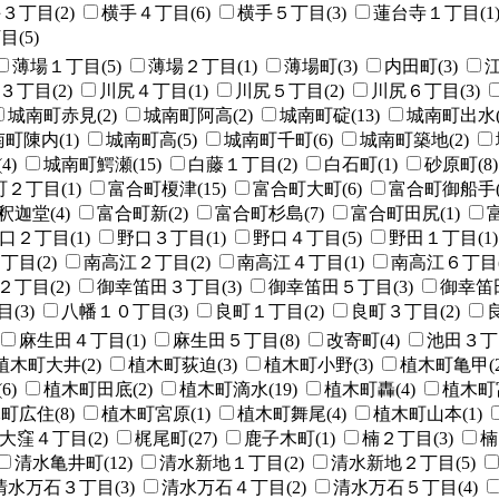
３丁目(2)
横手４丁目(6)
横手５丁目(3)
蓮台寺１丁目(1
(5)
薄場１丁目(5)
薄場２丁目(1)
薄場町(3)
内田町(3)
江
３丁目(2)
川尻４丁目(1)
川尻５丁目(2)
川尻６丁目(3)
城南町赤見(2)
城南町阿高(2)
城南町碇(13)
城南町出水(
町陳内(1)
城南町高(5)
城南町千町(6)
城南町築地(2)
4)
城南町鰐瀬(15)
白藤１丁目(2)
白石町(1)
砂原町(8)
２丁目(1)
富合町榎津(15)
富合町大町(6)
富合町御船手(
迦堂(4)
富合町新(2)
富合町杉島(7)
富合町田尻(1)
口２丁目(1)
野口３丁目(1)
野口４丁目(5)
野田１丁目(1)
丁目(2)
南高江２丁目(2)
南高江４丁目(1)
南高江６丁目(
丁目(2)
御幸笛田３丁目(3)
御幸笛田５丁目(3)
御幸笛田
(3)
八幡１０丁目(3)
良町１丁目(2)
良町３丁目(2)
麻生田４丁目(1)
麻生田５丁目(8)
改寄町(4)
池田３丁目
植木町大井(2)
植木町荻迫(3)
植木町小野(3)
植木町亀甲(2
6)
植木町田底(2)
植木町滴水(19)
植木町轟(4)
植木町富
町広住(8)
植木町宮原(1)
植木町舞尾(4)
植木町山本(1)
大窪４丁目(2)
梶尾町(27)
鹿子木町(1)
楠２丁目(3)
楠
清水亀井町(12)
清水新地１丁目(2)
清水新地２丁目(5)
清水万石３丁目(3)
清水万石４丁目(2)
清水万石５丁目(4)