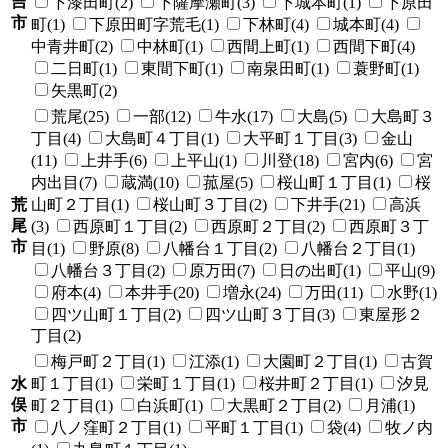
吉
下漆田町(2)
下薩摩瀬町(3)
下城本町(1)
下原田
市
町(1)
下原田町字荒毛(1)
下林町(4)
城本町(4)
中青井町(2)
中林町(1)
西間上町(1)
西間下町(4)
二日町(1)
東間下町(1)
南泉田町(1)
蓑野町(1)
矢黒町(2)
荒尾(25)
一部(12)
牛水(17)
大島(5)
大島町３
丁目(4)
大島町４丁目(1)
大平町１丁目(3)
金山
(11)
上井手(6)
上平山(1)
川登(18)
宮内(6)
宮
内出目(7)
蔵満(10)
菰屋(5)
桜山町１丁目(1)
桜
荒
山町２丁目(1)
桜山町３丁目(2)
下井手(21)
高浜
尾
(3)
西原町１丁目(2)
西原町２丁目(2)
西原町３丁
市
目(1)
野原(8)
八幡台１丁目(2)
八幡台２丁目(1)
八幡台３丁目(2)
原万田(7)
日の出町(1)
平山(9)
府本(4)
本井手(20)
増永(24)
万田(11)
水野(1)
四ツ山町１丁目(2)
四ツ山町３丁目(3)
東屋形２
丁目(2)
梅戸町２丁目(1)
江添(1)
大園町２丁目(1)
古賀
水
町１丁目(1)
栄町１丁目(1)
桜井町２丁目(1)
汐見
俣
町２丁目(1)
白浜町(1)
大黒町２丁目(2)
月浦(1)
市
八ノ窪町２丁目(1)
平町１丁目(1)
袋(4)
牧ノ内