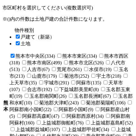
市区町村を選択してください(複数選択可)
※()内の件数は土地戸建の合計件数になります。
物件種別
戸建て（新築）
土地
熊本市中央区(334)
熊本市東区(334)
熊本市西区
(318)
熊本市南区(499)
熊本市北区(526)
八代市
(513)
人吉市(67)
荒尾市(261)
水俣市(19)
玉名
市(213)
山鹿市(179)
菊池市(252)
宇土市(218)
上天草市(35)
宇城市(291)
阿蘇市(135)
天草市
(107)
合志市(192)
下益城郡美里町(8)
玉名郡玉東
町(19)
玉名郡南関町(26)
玉名郡長洲町(67)
玉名郡
熊
和水町(10)
菊池郡大津町(243)
菊池郡菊陽町(106)
本
阿蘇郡南小国町(22)
阿蘇郡小国町(9)
阿蘇郡産山村
(5)
阿蘇郡高森町(47)
阿蘇郡西原村(34)
阿蘇郡南
阿蘇村(160)
上益城郡御船町(76)
上益城郡嘉島町(52)
上益城郡益城町(107)
上益城郡甲佐町(34)
上益城