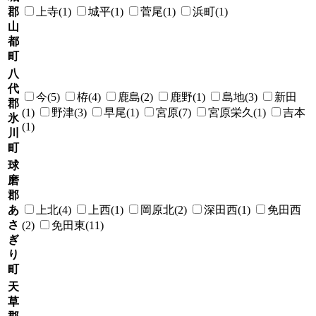
郡
上寺(1)
城平(1)
菅尾(1)
浜町(1)
山
都
町
八
代
今(5)
栫(4)
鹿島(2)
鹿野(1)
島地(3)
新田
郡
(1)
野津(3)
早尾(1)
宮原(7)
宮原栄久(1)
吉本
氷
(1)
川
町
球
磨
郡
あ
上北(4)
上西(1)
岡原北(2)
深田西(1)
免田西
さ
(2)
免田東(11)
ぎ
り
町
天
草