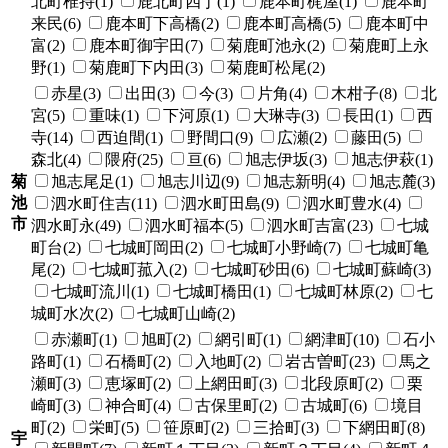
北町椎持(1)
鹿北町四丁(1)
鹿本町梶屋(1)
鹿本町
来民(6)
鹿本町下高橋(2)
鹿本町高橋(5)
鹿本町中
富(2)
鹿本町御宇田(7)
菊鹿町池永(2)
菊鹿町上永
野(1)
菊鹿町下内田(3)
菊鹿町松尾(2)
赤星(3)
出田(3)
今(3)
片角(4)
木柑子(8)
北
宮(5)
重味(1)
下河原(1)
大琳寺(3)
長田(1)
西
寺(14)
西迫間(1)
野間口(9)
広瀬(2)
藤田(5)
森北(4)
隈府(25)
亘(6)
旭志伊坂(3)
旭志伊萩(1)
菊
旭志尾足(1)
旭志川辺(9)
旭志新明(4)
旭志麓(3)
池
泗水町住吉(11)
泗水町田島(9)
泗水町豊水(4)
市
泗水町永(49)
泗水町福本(5)
泗水町吉富(23)
七城
町台(2)
七城町岡田(2)
七城町小野崎(7)
七城町亀
尾(2)
七城町菰入(2)
七城町砂田(6)
七城町蘇崎(3)
七城町流川(1)
七城町橋田(1)
七城町林原(2)
七
城町水次(2)
七城町山崎(2)
赤瀬町(1)
旭町(2)
網引町(1)
網津町(10)
石小
路町(1)
石橋町(2)
入地町(2)
岩古曽町(23)
馬之
瀬町(3)
恵塚町(2)
上網田町(3)
北段原町(2)
栗
崎町(3)
神合町(4)
古保里町(2)
古城町(6)
境目
町(2)
栄町(5)
笹原町(2)
三拾町(3)
下網田町(8)
宇