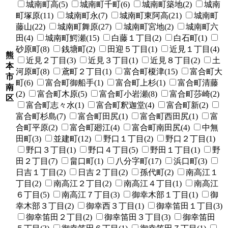
城南町高(5)
城南町千町(6)
城南町築地(2)
城南
町塚原(11)
城南町永(7)
城南町東阿高(21)
城南町
藤山(22)
城南町舞原(27)
城南町宮地(2)
城南町六
田(4)
城南町鰐瀬(15)
白藤１丁目(2)
白石町(1)
砂原町(8)
銭塘町(2)
田迎５丁目(1)
近見１丁目(4)
熊
近見２丁目(3)
近見３丁目(1)
近見８丁目(2)
土
本
河原町(8)
鳶町２丁目(1)
富合町榎津(15)
富合町大
市
町(6)
富合町御船手(1)
富合町上杉(1)
富合町清藤
南
(2)
富合町木原(5)
富合町小岩瀬(8)
富合町莎崎(2)
区
富合町志々水(1)
富合町釈迦堂(4)
富合町新(2)
富合町杉島(7)
富合町田尻(1)
富合町西田尻(1)
富
合町平原(2)
富合町廻江(4)
富合町南田尻(4)
中無
田町(3)
並建町(12)
野口１丁目(2)
野口２丁目(1)
野口３丁目(1)
野口４丁目(5)
野田１丁目(1)
野
田２丁目(7)
畠口町(1)
八分字町(17)
浜口町(3)
日吉１丁目(2)
日吉２丁目(2)
孫代町(2)
南高江１
丁目(2)
南高江２丁目(2)
南高江４丁目(1)
南高江
６丁目(5)
南高江７丁目(3)
御幸木部１丁目(1)
御
幸木部３丁目(2)
御幸西３丁目(1)
御幸笛田１丁目(3)
御幸笛田２丁目(2)
御幸笛田３丁目(3)
御幸笛田