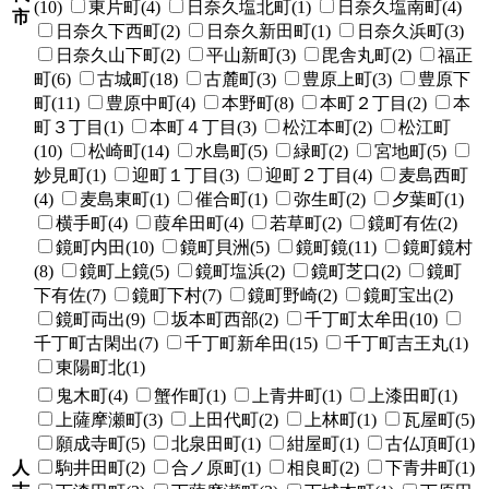
(10)
東片町(4)
日奈久塩北町(1)
日奈久塩南町(4)
市
日奈久下西町(2)
日奈久新田町(1)
日奈久浜町(3)
日奈久山下町(2)
平山新町(3)
毘舎丸町(2)
福正
町(6)
古城町(18)
古麓町(3)
豊原上町(3)
豊原下
町(11)
豊原中町(4)
本野町(8)
本町２丁目(2)
本
町３丁目(1)
本町４丁目(3)
松江本町(2)
松江町
(10)
松崎町(14)
水島町(5)
緑町(2)
宮地町(5)
妙見町(1)
迎町１丁目(3)
迎町２丁目(4)
麦島西町
(4)
麦島東町(1)
催合町(1)
弥生町(2)
夕葉町(1)
横手町(4)
葭牟田町(4)
若草町(2)
鏡町有佐(2)
鏡町内田(10)
鏡町貝洲(5)
鏡町鏡(11)
鏡町鏡村
(8)
鏡町上鏡(5)
鏡町塩浜(2)
鏡町芝口(2)
鏡町
下有佐(7)
鏡町下村(7)
鏡町野崎(2)
鏡町宝出(2)
鏡町両出(9)
坂本町西部(2)
千丁町太牟田(10)
千丁町古閑出(7)
千丁町新牟田(15)
千丁町吉王丸(1)
東陽町北(1)
鬼木町(4)
蟹作町(1)
上青井町(1)
上漆田町(1)
上薩摩瀬町(3)
上田代町(2)
上林町(1)
瓦屋町(5)
願成寺町(5)
北泉田町(1)
紺屋町(1)
古仏頂町(1)
人
駒井田町(2)
合ノ原町(1)
相良町(2)
下青井町(1)