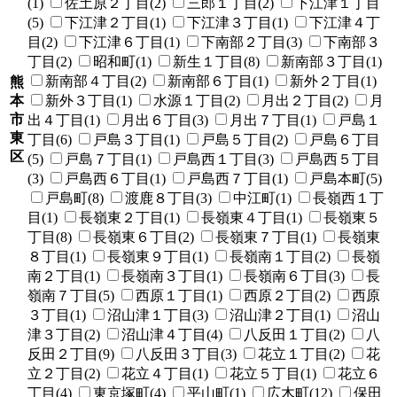
(1)
佐土原２丁目(2)
三郎１丁目(2)
下江津１丁目
(5)
下江津２丁目(1)
下江津３丁目(1)
下江津４丁
目(2)
下江津６丁目(1)
下南部２丁目(3)
下南部３
丁目(2)
昭和町(1)
新生１丁目(8)
新南部３丁目(1)
新南部４丁目(2)
新南部６丁目(1)
新外２丁目(1)
熊
本
新外３丁目(1)
水源１丁目(2)
月出２丁目(2)
月
市
出４丁目(1)
月出６丁目(3)
月出７丁目(1)
戸島１
東
丁目(6)
戸島３丁目(1)
戸島５丁目(2)
戸島６丁目
区
(5)
戸島７丁目(1)
戸島西１丁目(3)
戸島西５丁目
(3)
戸島西６丁目(1)
戸島西７丁目(1)
戸島本町(5)
戸島町(8)
渡鹿８丁目(3)
中江町(1)
長嶺西１丁
目(1)
長嶺東２丁目(1)
長嶺東４丁目(1)
長嶺東５
丁目(8)
長嶺東６丁目(2)
長嶺東７丁目(1)
長嶺東
８丁目(1)
長嶺東９丁目(1)
長嶺南１丁目(2)
長嶺
南２丁目(1)
長嶺南３丁目(1)
長嶺南６丁目(3)
長
嶺南７丁目(5)
西原１丁目(1)
西原２丁目(2)
西原
３丁目(1)
沼山津１丁目(3)
沼山津２丁目(1)
沼山
津３丁目(2)
沼山津４丁目(4)
八反田１丁目(2)
八
反田２丁目(9)
八反田３丁目(3)
花立１丁目(2)
花
立２丁目(2)
花立４丁目(1)
花立５丁目(1)
花立６
丁目(4)
東京塚町(4)
平山町(1)
広木町(12)
保田