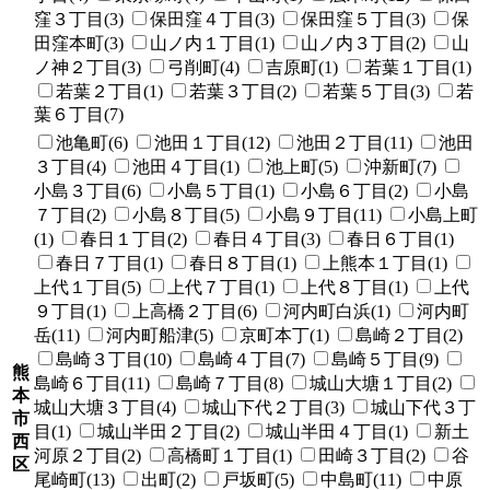
窪３丁目(3)
保田窪４丁目(3)
保田窪５丁目(3)
保
田窪本町(3)
山ノ内１丁目(1)
山ノ内３丁目(2)
山
ノ神２丁目(3)
弓削町(4)
吉原町(1)
若葉１丁目(1)
若葉２丁目(1)
若葉３丁目(2)
若葉５丁目(3)
若
葉６丁目(7)
池亀町(6)
池田１丁目(12)
池田２丁目(11)
池田
３丁目(4)
池田４丁目(1)
池上町(5)
沖新町(7)
小島３丁目(6)
小島５丁目(1)
小島６丁目(2)
小島
７丁目(2)
小島８丁目(5)
小島９丁目(11)
小島上町
(1)
春日１丁目(2)
春日４丁目(3)
春日６丁目(1)
春日７丁目(1)
春日８丁目(1)
上熊本１丁目(1)
上代１丁目(5)
上代７丁目(1)
上代８丁目(1)
上代
９丁目(1)
上高橋２丁目(6)
河内町白浜(1)
河内町
岳(11)
河内町船津(5)
京町本丁(1)
島崎２丁目(2)
島崎３丁目(10)
島崎４丁目(7)
島崎５丁目(9)
熊
島崎６丁目(11)
島崎７丁目(8)
城山大塘１丁目(2)
本
城山大塘３丁目(4)
城山下代２丁目(3)
城山下代３丁
市
目(1)
城山半田２丁目(2)
城山半田４丁目(1)
新土
西
河原２丁目(2)
高橋町１丁目(1)
田崎３丁目(2)
谷
区
尾崎町(13)
出町(2)
戸坂町(5)
中島町(11)
中原