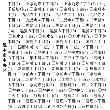
丁目(2)
上水前寺１丁目(2)
上水前寺２丁目(3)
北
千反畑町(2)
京町１丁目(4)
京町２丁目(9)
京町本
丁(1)
九品寺１丁目(3)
九品寺２丁目(1)
九品寺３
丁目(1)
九品寺４丁目(1)
九品寺６丁目(3)
黒髪１
丁目(2)
黒髪２丁目(3)
黒髪３丁目(3)
黒髪４丁目
(14)
黒髪５丁目(1)
黒髪６丁目(18)
黒髪７丁目(3)
神水１丁目(3)
神水２丁目(1)
神水本町(5)
子飼
本町(5)
国府２丁目(1)
国府３丁目(2)
国府４丁目
熊
(1)
国府本町(4)
壺川１丁目(3)
壺川２丁目(1)
本
湖東１丁目(1)
琴平１丁目(5)
琴平本町(4)
呉服町
市
３丁目(1)
細工町４丁目(1)
三郎１丁目(3)
島崎１
中
丁目(6)
新町１丁目(2)
新町３丁目(1)
新町４丁目
央
(1)
新屋敷１丁目(1)
新屋敷２丁目(6)
新屋敷３丁
区
目(2)
水前寺１丁目(4)
水前寺２丁目(1)
水前寺３
丁目(6)
水前寺４丁目(12)
水前寺５丁目(2)
水前寺
６丁目(1)
水前寺公園(6)
菅原町(1)
坪井２丁目(1)
坪井３丁目(3)
坪井４丁目(4)
坪井５丁目(8)
坪
井６丁目(1)
渡鹿１丁目(2)
渡鹿２丁目(1)
渡鹿３
丁目(2)
渡鹿４丁目(1)
渡鹿５丁目(1)
渡鹿６丁目
(5)
渡鹿７丁目(2)
西阿弥陀寺町(1)
萩原町(1)