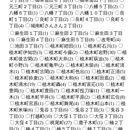
５丁目(3)
御幸笛田６丁目(1)
御幸笛田７丁目(1)
元三町２丁目(2)
元三町３丁目(3)
八幡５丁目(2)
八幡６丁目(1)
八幡７丁目(3)
八幡１０丁目(3)
良
町１丁目(2)
良町３丁目(2)
良町４丁目(1)
良町５
丁目(4)
城南町さんさん２丁目(1)
麻生田１丁目(1)
麻生田２丁目(5)
麻生田３丁目
(3)
麻生田４丁目(1)
麻生田５丁目(8)
改寄町(4)
池田３丁目(7)
植木町鐙田(11)
植木町石川(1)
植木町伊知坊(3)
植木町今藤(2)
植木町岩野(30)
植
木町後古閑(2)
植木町大井(2)
植木町荻迫(3)
植木
町小野(3)
植木町亀甲(2)
植木町木留(8)
植木町清
水(1)
植木町古閑(2)
植木町色出(1)
植木町正清(5)
植木町鈴麦(2)
植木町大和(6)
植木町田底(2)
植
木町滴水(19)
植木町轟(4)
植木町富応(10)
植木町
豊岡(1)
植木町豊田(7)
植木町投刀塚(1)
植木町一
木(3)
植木町平井(3)
植木町平原(2)
植木町広住(8)
植木町宮原(1)
植木町舞尾(4)
植木町山本(1)
植
木町米塚(6)
兎谷１丁目(6)
兎谷２丁目(3)
兎谷３
丁目(1)
打越町(10)
大窪１丁目(1)
大窪３丁目(2)
大窪４丁目(2)
梶尾町(27)
鹿子木町(1)
楠２丁
目(3)
楠４丁目(2)
楠５丁目(1)
楠７丁目(3)
楠