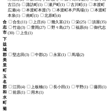
古江(5)
諏訪町(1)
瀬戸町(1)
古川町(1)
本渡町
広瀬(4)
本渡町本渡(7)
本渡町本戸馬場(1)
本渡町
本泉(1)
南町(1)
北原町(4)
合
合生(11)
上庄(6)
幾久富(21)
栄(25)
須屋(35)
志
竹迫(3)
豊岡(27)
野々島(27)
福原(6)
御代志
市
(30)
上生(1)
下
益
城
郡
堅志田(3)
中郡(2)
永富(1)
馬場(2)
美
里
町
玉
名
郡
江田(4)
上板楠(1)
長小田(1)
平野(1)
藤田(1)
和
前原(1)
用木(1)
水
町
菊