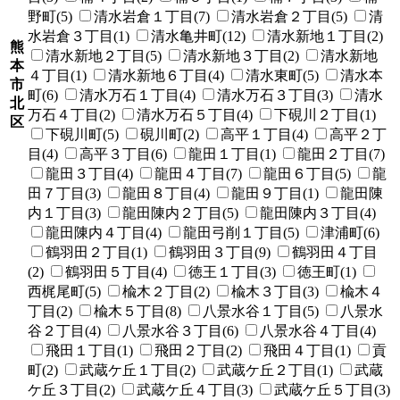
野町(5)
清水岩倉１丁目(7)
清水岩倉２丁目(5)
清
水岩倉３丁目(1)
清水亀井町(12)
清水新地１丁目(2)
熊
清水新地２丁目(5)
清水新地３丁目(2)
清水新地
本
４丁目(1)
清水新地６丁目(4)
清水東町(5)
清水本
市
町(6)
清水万石１丁目(4)
清水万石３丁目(3)
清水
北
万石４丁目(2)
清水万石５丁目(4)
下硯川２丁目(1)
区
下硯川町(5)
硯川町(2)
高平１丁目(4)
高平２丁
目(4)
高平３丁目(6)
龍田１丁目(1)
龍田２丁目(7)
龍田３丁目(4)
龍田４丁目(7)
龍田６丁目(5)
龍
田７丁目(3)
龍田８丁目(4)
龍田９丁目(1)
龍田陳
内１丁目(3)
龍田陳内２丁目(5)
龍田陳内３丁目(4)
龍田陳内４丁目(4)
龍田弓削１丁目(5)
津浦町(6)
鶴羽田２丁目(1)
鶴羽田３丁目(9)
鶴羽田４丁目
(2)
鶴羽田５丁目(4)
徳王１丁目(3)
徳王町(1)
西梶尾町(5)
楡木２丁目(2)
楡木３丁目(3)
楡木４
丁目(2)
楡木５丁目(8)
八景水谷１丁目(5)
八景水
谷２丁目(4)
八景水谷３丁目(6)
八景水谷４丁目(4)
飛田１丁目(1)
飛田２丁目(2)
飛田４丁目(1)
貢
町(2)
武蔵ケ丘１丁目(2)
武蔵ケ丘２丁目(1)
武蔵
ケ丘３丁目(2)
武蔵ケ丘４丁目(3)
武蔵ケ丘５丁目(3)