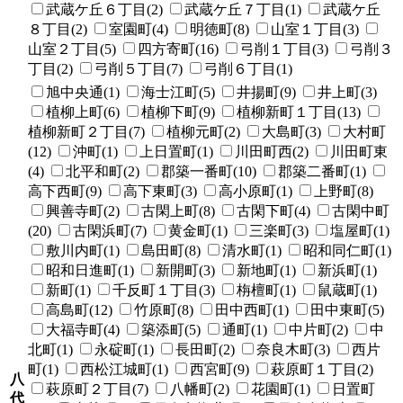
武蔵ケ丘６丁目(2)
武蔵ケ丘７丁目(1)
武蔵ケ丘
８丁目(2)
室園町(4)
明徳町(8)
山室１丁目(3)
山室２丁目(5)
四方寄町(16)
弓削１丁目(3)
弓削３
丁目(2)
弓削５丁目(7)
弓削６丁目(1)
旭中央通(1)
海士江町(5)
井揚町(9)
井上町(3)
植柳上町(6)
植柳下町(9)
植柳新町１丁目(13)
植柳新町２丁目(7)
植柳元町(2)
大島町(3)
大村町
(12)
沖町(1)
上日置町(1)
川田町西(2)
川田町東
(4)
北平和町(2)
郡築一番町(10)
郡築二番町(1)
高下西町(9)
高下東町(3)
高小原町(1)
上野町(8)
興善寺町(2)
古閑上町(8)
古閑下町(4)
古閑中町
(20)
古閑浜町(7)
黄金町(1)
三楽町(3)
塩屋町(1)
敷川内町(1)
島田町(8)
清水町(1)
昭和同仁町(1)
昭和日進町(1)
新開町(3)
新地町(1)
新浜町(1)
新町(1)
千反町１丁目(3)
栴檀町(1)
鼠蔵町(1)
高島町(12)
竹原町(8)
田中西町(1)
田中東町(5)
大福寺町(4)
築添町(5)
通町(1)
中片町(2)
中
北町(1)
永碇町(1)
長田町(2)
奈良木町(3)
西片
町(1)
西松江城町(1)
西宮町(9)
萩原町１丁目(2)
八
萩原町２丁目(7)
八幡町(2)
花園町(1)
日置町
代