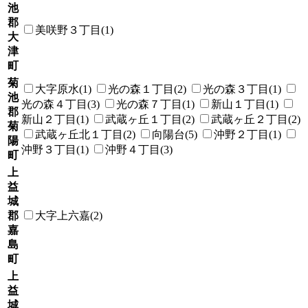
池
郡
美咲野３丁目(1)
大
津
町
菊
大字原水(1)
光の森１丁目(2)
光の森３丁目(1)
池
光の森４丁目(3)
光の森７丁目(1)
新山１丁目(1)
郡
新山２丁目(1)
武蔵ヶ丘１丁目(2)
武蔵ヶ丘２丁目(2)
菊
武蔵ヶ丘北１丁目(2)
向陽台(5)
沖野２丁目(1)
陽
沖野３丁目(1)
沖野４丁目(3)
町
上
益
城
郡
大字上六嘉(2)
嘉
島
町
上
益
城