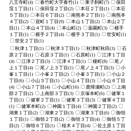
八王寺町(4)
春竹町大字春竹(1)
東子飼町(7)
保田
窪１丁目(1)
保田窪２丁目(2)
本荘２丁目(1)
本荘
５丁目(1)
本荘６丁目(2)
南熊本２丁目(1)
南熊本
４丁目(2)
迎町１丁目(9)
本山１丁目(2)
本山２丁
目(1)
本山４丁目(4)
本山町(2)
薬園町(3)
横手
１丁目(1)
横手２丁目(4)
横手３丁目(1)
世安町(1)
世安２丁目(1)
秋津１丁目(1)
秋津３丁目(1)
秋津町秋田(3)
石
原２丁目(1)
石原３丁目(1)
石原町(1)
江津１丁目
(4)
江津２丁目(3)
江津４丁目(1)
榎町(8)
尾ノ
上１丁目(4)
尾ノ上３丁目(1)
尾ノ上４丁目(3)
小
峯１丁目(1)
小峯２丁目(2)
小峯３丁目(1)
小山２
丁目(6)
小山３丁目(1)
小山４丁目(3)
小山６丁目
(4)
小山７丁目(4)
小山町(16)
鹿帰瀬町(2)
上南
部２丁目(2)
上南部３丁目(3)
京塚本町(6)
健軍１
丁目(1)
健軍２丁目(1)
健軍３丁目(3)
健軍４丁目
(1)
健軍本町(2)
神園１丁目(4)
神園２丁目(2)
湖東１丁目(2)
湖東２丁目(3)
湖東３丁目(6)
御領
１丁目(1)
御領２丁目(2)
御領３丁目(4)
御領５丁
目(2)
御領６丁目(1)
桜木４丁目(4)
佐土原１丁目