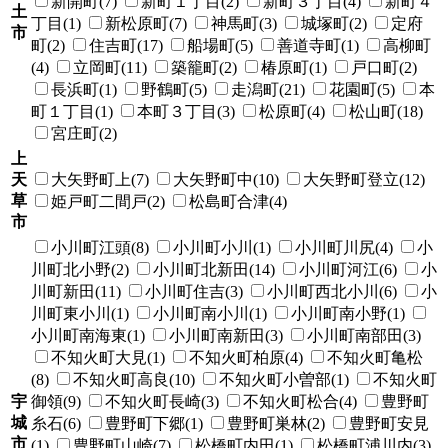
新開町(7)
新町１丁目(2)
新町３丁目(4)
新町４
土
丁目(1)
新松原町(7)
神馬町(3)
城塚町(2)
定府
市
町(2)
住吉町(17)
船場町(5)
善道寺町(1)
高柳町
(4)
立岡町(11)
築籠町(2)
椿原町(1)
戸口町(2)
長浜町(1)
野鶴町(5)
走潟町(21)
花園町(5)
本
町１丁目(1)
本町３丁目(3)
松原町(4)
松山町(18)
宮庄町(2)
上
天
大矢野町上(7)
大矢野町中(10)
大矢野町登立(12)
草
姫戸町二間戸(2)
松島町合津(4)
市
小川町江頭(8)
小川町小川(1)
小川町川尻(4)
小
川町北小野(2)
小川町北新田(14)
小川町河江(6)
小
川町新田(11)
小川町住吉(3)
小川町西北小川(6)
小
川町東小川(1)
小川町南小川(1)
小川町南小野(1)
小川町南海東(1)
小川町南新田(3)
小川町南部田(3)
不知火町大見(1)
不知火町柏原(4)
不知火町亀松
(8)
不知火町高良(10)
不知火町小曽部(1)
不知火町
宇
御領(9)
不知火町長崎(3)
不知火町松合(4)
豊野町
城
糸石(6)
豊野町下郷(1)
豊野町巣林(2)
豊野町安見
市
(1)
豊野町山崎(7)
松橋町内田(1)
松橋町浦川内(3)