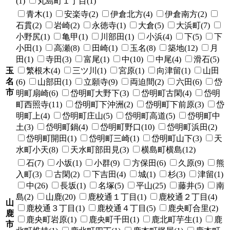
(1)
丸島町１丁目(1)
青木(1)
安楽寺(2)
伊倉北方(4)
伊倉南方(2)
石貫(2)
岩崎(2)
永徳寺(1)
大倉(5)
大浜町(7)
小野尻(1)
亀甲(1)
川部田(1)
小浜(4)
下(5)
下
小田(1)
高瀬(8)
田崎(1)
玉名(8)
築地(12)
月
田(1)
寺田(3)
富尾(1)
中(10)
中尾(4)
滑石(5)
玉
繁根木(4)
三ツ川(1)
宮原(1)
向津留(1)
山田
名
(6)
山部田(1)
立願寺(9)
両迫間(2)
六田(6)
岱
市
明町扇崎(6)
岱明町大野下(3)
岱明町古閑(4)
岱明
町西照寺(11)
岱明町下沖洲(2)
岱明町下前原(3)
岱
明町上(4)
岱明町庄山(5)
岱明町高道(5)
岱明町中
土(3)
岱明町鍋(4)
岱明町野口(10)
岱明町浜田(2)
岱明町開田(1)
岱明町三崎(1)
岱明町山下(3)
天
水町小天(8)
天水町部田見(3)
横島町横島(12)
石(7)
小坂(1)
小群(9)
方保田(6)
久原(9)
熊
入町(3)
古閑(2)
下吉田(4)
城(1)
杉(3)
津留(1)
中(26)
長坂(1)
名塚(5)
平山(25)
藤井(5)
南
島(2)
山鹿(20)
鹿校通１丁目(1)
鹿校通２丁目(4)
山
鹿校通３丁目(1)
鹿校通４丁目(5)
鹿央町合里(2)
鹿
鹿央町岩原(1)
鹿央町千田(1)
鹿北町芋生(1)
鹿
市