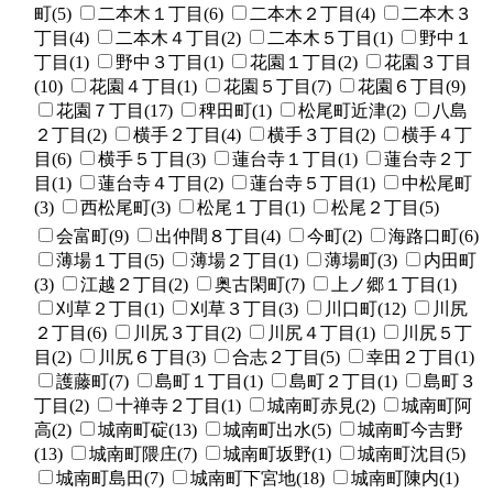
町(5)
二本木１丁目(6)
二本木２丁目(4)
二本木３
丁目(4)
二本木４丁目(2)
二本木５丁目(1)
野中１
丁目(1)
野中３丁目(1)
花園１丁目(2)
花園３丁目
(10)
花園４丁目(1)
花園５丁目(7)
花園６丁目(9)
花園７丁目(17)
稗田町(1)
松尾町近津(2)
八島
２丁目(2)
横手２丁目(4)
横手３丁目(2)
横手４丁
目(6)
横手５丁目(3)
蓮台寺１丁目(1)
蓮台寺２丁
目(1)
蓮台寺４丁目(2)
蓮台寺５丁目(1)
中松尾町
(3)
西松尾町(3)
松尾１丁目(1)
松尾２丁目(5)
会富町(9)
出仲間８丁目(4)
今町(2)
海路口町(6)
薄場１丁目(5)
薄場２丁目(1)
薄場町(3)
内田町
(3)
江越２丁目(2)
奥古閑町(7)
上ノ郷１丁目(1)
刈草２丁目(1)
刈草３丁目(3)
川口町(12)
川尻
２丁目(6)
川尻３丁目(2)
川尻４丁目(1)
川尻５丁
目(2)
川尻６丁目(3)
合志２丁目(5)
幸田２丁目(1)
護藤町(7)
島町１丁目(1)
島町２丁目(1)
島町３
丁目(2)
十禅寺２丁目(1)
城南町赤見(2)
城南町阿
高(2)
城南町碇(13)
城南町出水(5)
城南町今吉野
(13)
城南町隈庄(7)
城南町坂野(1)
城南町沈目(5)
城南町島田(7)
城南町下宮地(18)
城南町陳内(1)