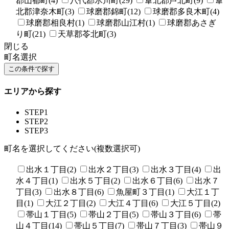
郡山都町(4)
八代郡氷川町(29)
葦北郡芦北町(9)
葦
北郡津奈木町(3)
球磨郡錦町(12)
球磨郡多良木町(4)
球磨郡相良村(1)
球磨郡山江村(1)
球磨郡あさぎ
り町(21)
天草郡苓北町(3)
閉じる
町名選択
エリアから探す
STEP1
STEP2
STEP3
町名を選択してください(複数選択可)
出水１丁目(2)
出水２丁目(3)
出水３丁目(4)
出
水４丁目(1)
出水５丁目(2)
出水６丁目(6)
出水７
丁目(3)
出水８丁目(6)
魚屋町３丁目(1)
大江１丁
目(1)
大江２丁目(2)
大江４丁目(6)
大江５丁目(2)
帯山１丁目(5)
帯山２丁目(5)
帯山３丁目(6)
帯
山４丁目(14)
帯山５丁目(7)
帯山７丁目(3)
帯山９