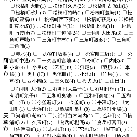
松橋町大野(1)
松橋町久具(25)
松橋町古保山(1)
松橋町砂川(3)
松橋町竹崎(1)
松橋町豊崎(1)
松
橋町豊福(16)
松橋町西下郷(8)
松橋町萩尾(6)
松橋
町東松崎(1)
松橋町曲野(32)
松橋町松橋(31)
松橋
町南豊崎(7)
松橋町両仲間(24)
三角町大田尾(3)
三
角町戸馳(1)
三角町中村(1)
三角町波多(2)
三角町
三角浦(1)
赤水(4)
一の宮町坂梨(4)
一の宮町三野(1)
一の
阿
宮町中通(2)
一の宮町宮地(48)
今町(1)
内牧(8)
蘇
小倉(3)
小里(3)
乙姫(19)
狩尾(2)
蔵原(2)
車
市
帰(1)
黒川(13)
黒流町(1)
小池(1)
竹原(1)
永
草(9)
西小園(3)
三久保(4)
役犬原(1)
山田(1)
有明町大浦(2)
有明町大島子(1)
有明町楠甫(1)
有明町須子(1)
五和町鬼池(1)
五和町御領(3)
五和
町二江(3)
今釜新町(2)
今釜町(5)
牛深町(2)
太
田町(1)
大浜町(1)
亀場町亀川(8)
亀場町食場(1)
天
河浦町崎津(1)
河浦町白木河内(1)
北浜町(3)
楠
草
浦町(2)
久玉町(7)
倉岳町棚底(4)
倉岳町宮田(2)
市
佐伊津町(6)
志柿町(13)
下浦町(2)
城下町(1)
浄南町(2)
新和町小宮地(4)
栖本町馬場(1)
栖本町